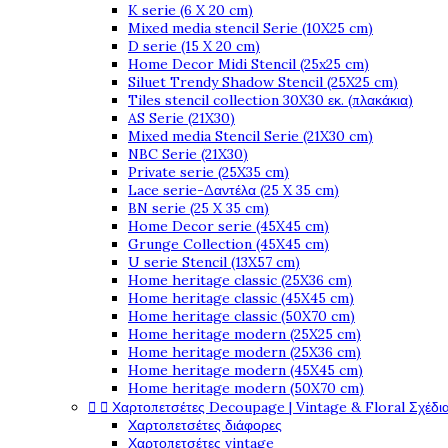
K serie (6 X 20 cm)
Mixed media stencil Serie (10X25 cm)
D serie (15 X 20 cm)
Home Decor Midi Stencil (25x25 cm)
Siluet Trendy Shadow Stencil (25X25 cm)
Tiles stencil collection 30X30 εκ. (πλακάκια)
AS Serie (21X30)
Mixed media Stencil Serie (21X30 cm)
NBC Serie (21X30)
Private serie (25X35 cm)
Lace serie-Δαντέλα (25 X 35 cm)
BN serie (25 X 35 cm)
Home Decor serie (45X45 cm)
Grunge Collection (45X45 cm)
U serie Stencil (13X57 cm)
Home heritage classic (25X36 cm)
Home heritage classic (45X45 cm)
Home heritage classic (50X70 cm)
Home heritage modern (25X25 cm)
Home heritage modern (25X36 cm)
Home heritage modern (45X45 cm)
Home heritage modern (50X70 cm)


Χαρτοπετσέτες Decoupage | Vintage & Floral Σχέδια
Χαρτοπετσέτες διάφορες
Χαρτοπετσέτες vintage