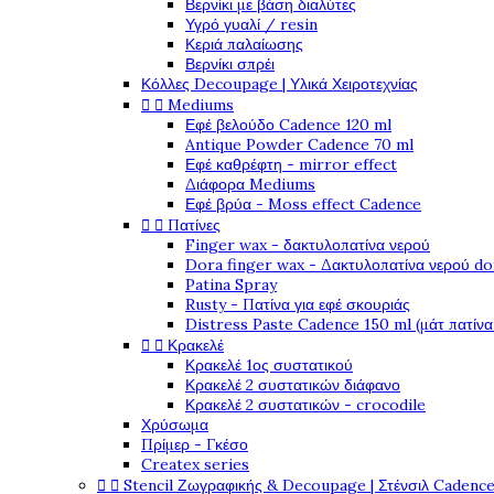
Βερνίκι με βάση διαλύτες
Υγρό γυαλί / resin
Κεριά παλαίωσης
Βερνίκι σπρέι
Κόλλες Decoupage | Υλικά Χειροτεχνίας


Mediums
Εφέ βελούδο Cadence 120 ml
Antique Powder Cadence 70 ml
Εφέ καθρέφτη - mirror effect
Διάφορα Mediums
Εφέ βρύα - Moss effect Cadence


Πατίνες
Finger wax - δακτυλοπατίνα νερού
Dora finger wax - Δακτυλοπατίνα νερού do
Patina Spray
Rusty - Πατίνα για εφέ σκουριάς
Distress Paste Cadence 150 ml (μάτ πατίνα


Κρακελέ
Κρακελέ 1ος συστατικού
Κρακελέ 2 συστατικών διάφανο
Κρακελέ 2 συστατικών - crocodile
Χρύσωμα
Πρίμερ - Γκέσο
Createx series


Stencil Ζωγραφικής & Decoupage | Στένσιλ Cadenc