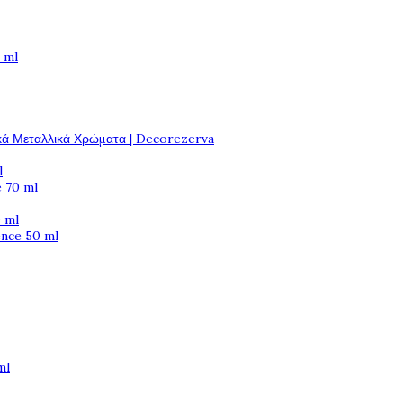
 ml
κά Μεταλλικά Χρώματα | Decorezerva
l
 70 ml
 ml
ence 50 ml
ml