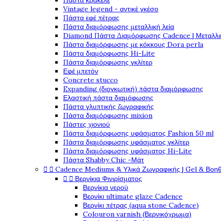
Πάστα κρακελέ
Vintage legend - αντικέ γκέσο
Πάστα εφέ πέτρας
Πάστα διαμόρφωσης μεταλλική λεία
Diamond Πάστα Διαμόρφωσης Cadence | Μεταλλικ
Πάστα διαμόρφωσης με κόκκους Dora perla
Πάστα διαμόρφωσης Hi-Lite
Πάστα διαμόρφωσης γκλίτερ
Εφέ μπετόν
Concrete stucco
Expanding (διογκωτική) πάστα διαμόρφωσης
Ελαστική πάστα διαμόφωσης
Πάστα γλυπτικής ζωγραφικής
Πάστα διαμόρφωσης mixion
Πάστες χιονιού
Πάστα διαμόρφωσης υφάσματος Fashion 50 ml
Πάστα διαμόρφωσης υφάσματος γκλίτερ
Πάστα διαμόρφωσης υφάσματος Hi-Lite
Πάστα Shabby Chic -Μάτ


Cadence Mediums & Υλικά Ζωγραφικής | Gel & Βοη


Βερνίκια Φινιρίσματος
Βερνίκια νερού
Βερνίκι ultimate glaze Cadence
Βερνίκι πέτρας (aqua stone Cadence)
Colouron varnish (Βερνικόχρωμα)