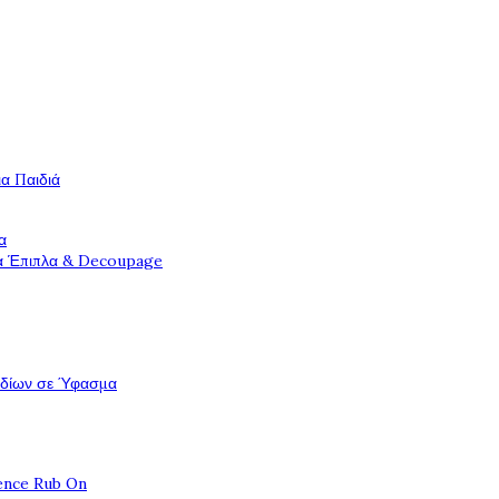
ια Παιδιά
α
ια Έπιπλα & Decoupage
εδίων σε Ύφασμα
ence Rub On