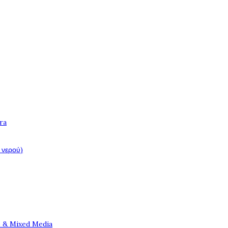
ra
 νερού)
e & Mixed Media