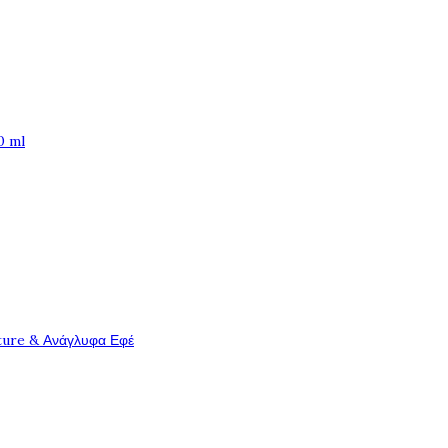
0 ml
ture & Ανάγλυφα Εφέ