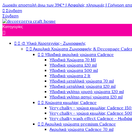
Δωρεάν αποστολή άνω των 39€* | Ασφαλείς πληρωμές | Γρήγορη απο

Σύνδεση
Σύνδεση
Κατηγορίες



🎨 Υλικά Χεροτεχνίας- Ζωγραφικής


Ακρυλικά Χρώματα Ζωγραφικής & Decoupage Cade


Υβριδικά ακρυλικά χρώματα Cadence
Υβριδικά Χρώματα 70 Ml
Υβριδικά χρώματα 120 ml
Υβριδικά χρώματα 500 ml
Υβριδικά χρώματα 2 lt
Υβριδικά μεταλλικά χρώματα 70 ml
Υβριδικά μεταλλικά χρώματα 120 ml
Υβριδικά γκλίτερ χρυσό χρώματα 120 ml
Υβριδικά γκλίτερ ασημί χρώματα 120 ml


Χρώματα κιμωλίας Cadence
Very chalky - χρώμα κιμωλίας Cadence 150
Very chalky - χρώμα κιμωλίας Cadence 500
Very chalky wash effect Cadence - Ημιδιά


Ακρυλικά χρώματα premium Cadence
Ακρυλικά χρώματα Cadence 70 ml