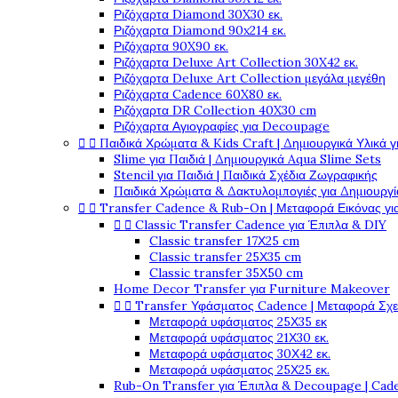
Ριζόχαρτα Diamond 30X30 εκ.
Ριζόχαρτα Diamond 90x214 εκ.
Ριζόχαρτα 90X90 εκ.
Ριζόχαρτα Deluxe Art Collection 30X42 εκ.
Ριζόχαρτα Deluxe Art Collection μεγάλα μεγέθη
Ριζόχαρτα Cadence 60X80 εκ.
Ριζόχαρτα DR Collection 40X30 cm
Ριζόχαρτα Αγιογραφίες για Decoupage


Παιδικά Χρώματα & Kids Craft | Δημιουργικά Υλικά γ
Slime για Παιδιά | Δημιουργικά Aqua Slime Sets
Stencil για Παιδιά | Παιδικά Σχέδια Ζωγραφικής
Παιδικά Χρώματα & Δακτυλομπογιές για Δημιουργί


Transfer Cadence & Rub-On | Μεταφορά Εικόνας γ


Classic Transfer Cadence για Έπιπλα & DIY
Classic transfer 17Χ25 cm
Classic transfer 25Χ35 cm
Classic transfer 35Χ50 cm
Home Decor Transfer για Furniture Makeover


Transfer Υφάσματος Cadence | Μεταφορά Σχ
Μεταφορά υφάσματος 25Χ35 εκ
Μεταφορά υφάσματος 21Χ30 εκ.
Μεταφορά υφάσματος 30Χ42 εκ.
Μεταφορά υφάσματος 25Χ25 εκ.
Rub-On Transfer για Έπιπλα & Decoupage | Cad