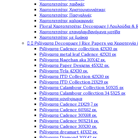
Χαρτοπετσέτες παιδικές
Χαρτοπετσέτες Χριστουγεννιάτικες
Χαρτοπετσέτες Πασχαλινές
Χαρτοπετσέτες καλοκαιρινές
Floral Χαρτοπετσέτες Decoupage | Λουλούδια & 
Χαρτοπετσέτες επαναλαμβανόμενα μοτίβα
Χαρτοπετσέτες με ζωάκια


Ριζόχαρτα Decoupage | Rice Papers για Χειροτεχνία 
Ριζόχαρτα Cadence collection 42X30 εκ
Ριζόχαρτα metal leaf Cadence 42X31 εκ
Ριζόχαρτα Nagehan aka 30X42 εκ.
Ριζόχαρτα Paper Designs 45X32 εκ.
Ριζόχαρτα Tela 42Χ30 εκ.
Ριζόχαρτα ITD Collection 42X30 εκ
Ριζόχαρτα ITD Collection 21X29 εκ
Ριζόχαρτα Calambour Collection 50X35 εκ
Ριζόχαρτα Calambour collection 34,5X25 εκ
Ριζόχαρτα μονόχρωμα
Ριζόχαρτα Cadence 21Χ29,7 εκ
Ριζόχαρτα Cadence 60X62 εκ.
Ριζόχαρτα Cadence 30X68 εκ.
Ριζόχαρτα Cadence 90X214 εκ.
Ριζόχαρτα Cadence 30X30 εκ.
Ριζόχαρτα dreamart 41X32 εκ.
Ριζόχαρτα Diamond 30X42 εκ.