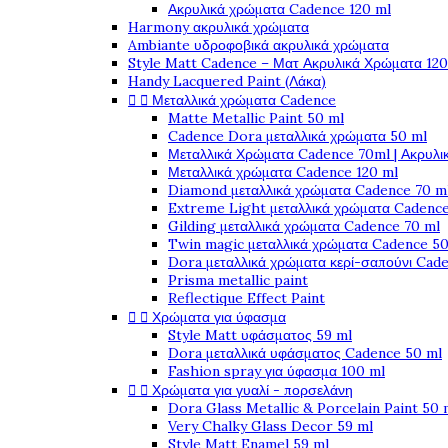
Ακρυλικά χρώματα Cadence 120 ml
Harmony ακρυλικά χρώματα
Ambiante υδροφοβικά ακρυλικά χρώματα
Style Matt Cadence – Ματ Ακρυλικά Χρώματα 120
Handy Lacquered Paint (Λάκα)


Μεταλλικά χρώματα Cadence
Matte Metallic Paint 50 ml
Cadence Dora μεταλλικά χρώματα 50 ml
Μεταλλικά Χρώματα Cadence 70ml | Ακρυλι
Μεταλλικά χρώματα Cadence 120 ml
Diamond μεταλλικά χρώματα Cadence 70 m
Extreme Light μεταλλικά χρώματα Cadence
Gilding μεταλλικά χρώματα Cadence 70 ml
Twin magic μεταλλικά χρώματα Cadence 50
Dora μεταλλικά χρώματα κερί-σαπούνι Cad
Prisma metallic paint
Reflectique Effect Paint


Χρώματα για ύφασμα
Style Matt υφάσματος 59 ml
Dora μεταλλικά υφάσματος Cadence 50 ml
Fashion spray για ύφασμα 100 ml


Χρώματα για γυαλί - πορσελάνη
Dora Glass Metallic & Porcelain Paint 50 
Very Chalky Glass Decor 59 ml
Style Matt Enamel 59 ml