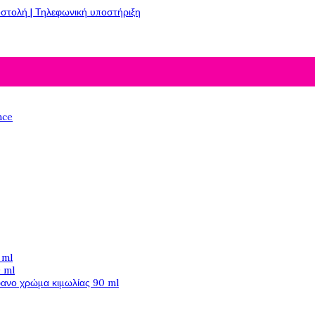
στολή | Τηλεφωνική υποστήριξη
nce
 ml
 ml
φανο χρώμα κιμωλίας 90 ml