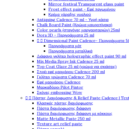
Mirror festival Transparent glass paint
Frost effect paint - Εφέ παγωμένου
Κρέμα χάραξης γυαλιού
Antiquing Cadence 70 ml - Υγρή κάσια
Chalk Board Paint (Χρώμα μαυροπίνακα)
Color pearls (σταγόνες μαργαριταριών) 25ml
Dora 3D - Περιγράμματα 25 ml


Dimensional Paint Cadence- Περιγράμματα 5
Περιγράμματα μάτ
Περιγράμματα μεταλλικά
Διάφανο γκλίτερ holographic effect paint 90 ml
Mix Media Spray Ink Cadence 25 ml
Top Coat Glaze 25 ml (χρώμα για σκιάσεις)
Σπρέι εφέ μαρμάρου Cadence 200 ml
Γκλίτερ χρώματα Cadence 70 ml
Εφέ μαρμάρου Cadence
Μαρκαδόροι Pilot Pintor
Σκόνες embossing Wow


Πάστες Διαμόρφωσης & Relief Paste Cadence | Tex
Κλασικές πάστες διαμόρφωσης
Πάστα διαμόρφωσης διάφανη
Πάστα διαμόρφωσης διάφανη με κόκκους
Matte Metallic Paste 250 ml
Texture art relief paste