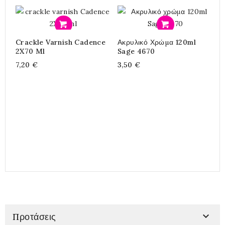
Ε
Προσθήκη
Προσθήκη
Crackle Varnish Cadence
Ακρυλικό Χρώμα 120ml
2X70 Ml
Sage 4670
7,20 €
3,50 €
Β
C
4

Προτάσεις