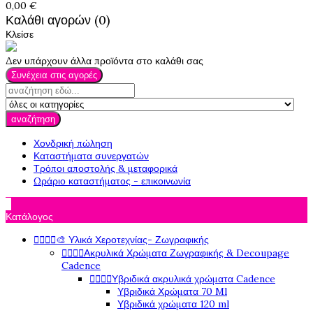
0,00 €
Καλάθι αγορών (0)
Κλείσε
Δεν υπάρχουν άλλα προϊόντα στο καλάθι σας
Συνέχεια στις αγορές
αναζήτηση
Χονδρική πώληση
Καταστήματα συνεργατών
Τρόποι αποστολής & μεταφορικά
Ωράριο καταστήματος - επικοινωνία

Κατάλογος




🎨 Υλικά Χεροτεχνίας- Ζωγραφικής




Ακρυλικά Χρώματα Ζωγραφικής & Decoupage
Cadence




Υβριδικά ακρυλικά χρώματα Cadence
Υβριδικά Χρώματα 70 Ml
Υβριδικά χρώματα 120 ml