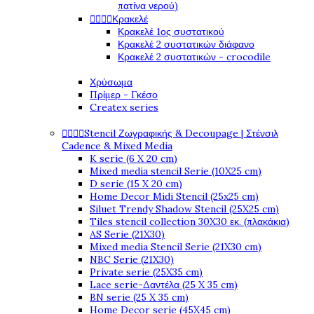
πατίνα νερού)




Κρακελέ
Κρακελέ 1ος συστατικού
Κρακελέ 2 συστατικών διάφανο
Κρακελέ 2 συστατικών - crocodile
Χρύσωμα
Πρίμερ - Γκέσο
Createx series




Stencil Ζωγραφικής & Decoupage | Στένσιλ
Cadence & Mixed Media
K serie (6 X 20 cm)
Mixed media stencil Serie (10X25 cm)
D serie (15 X 20 cm)
Home Decor Midi Stencil (25x25 cm)
Siluet Trendy Shadow Stencil (25X25 cm)
Tiles stencil collection 30X30 εκ. (πλακάκια)
AS Serie (21X30)
Mixed media Stencil Serie (21X30 cm)
NBC Serie (21X30)
Private serie (25X35 cm)
Lace serie-Δαντέλα (25 X 35 cm)
BN serie (25 X 35 cm)
Home Decor serie (45X45 cm)