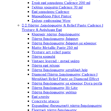
Σπρέι εφέ μαρμάρου Cadence 200 ml
Γκλίτερ χρώματα Cadence 70 ml
Εφέ μαρμάρου Cadence
Μαρκαδόροι Pilot Pintor
Σκόνες embossing Wow


Πάστες Διαμόρφωσης & Relief Paste Cadence |
Texture & Ανάγλυφα Εφέ
Κλασικές πάστες διαμόρφωσης
Πάστα διαμόρφωσης διάφανη
Πάστα διαμόρφωσης διάφανη με κόκκους
Matte Metallic Paste 250 ml
Texture art relief paste
Πάστα κρακελέ
Vintage legend - αντικέ γκέσο
Πάστα εφέ πέτρας
Πάστα διαμόρφωσης μεταλλική λεία
Diamond Πάστα Διαμόρφωσης Cadence |
Μεταλλική Relief Paste με Diamond Effect
Πάστα διαμόρφωσης με κόκκους Dora perla
Πάστα διαμόρφωσης Hi-Lite
Πάστα διαμόρφωσης γκλίτερ
Εφέ μπετόν
Concrete stucco
Expanding (διογκωτική) πάστα διαμόρφωσης
Ελαστική πάστα διαμόφωσης