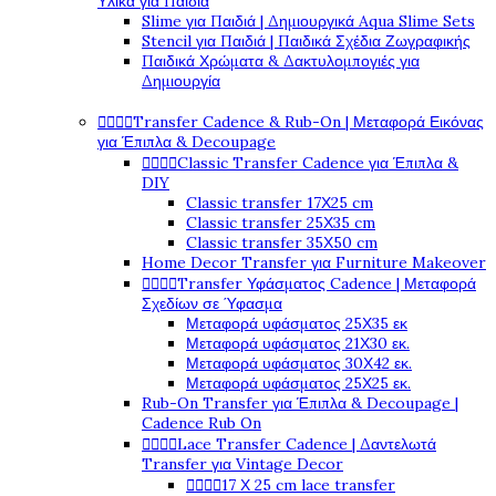
Υλικά για Παιδιά
Slime για Παιδιά | Δημιουργικά Aqua Slime Sets
Stencil για Παιδιά | Παιδικά Σχέδια Ζωγραφικής
Παιδικά Χρώματα & Δακτυλομπογιές για
Δημιουργία




Transfer Cadence & Rub-On | Μεταφορά Εικόνας
για Έπιπλα & Decoupage




Classic Transfer Cadence για Έπιπλα &
DIY
Classic transfer 17Χ25 cm
Classic transfer 25Χ35 cm
Classic transfer 35Χ50 cm
Home Decor Transfer για Furniture Makeover




Transfer Υφάσματος Cadence | Μεταφορά
Σχεδίων σε Ύφασμα
Μεταφορά υφάσματος 25Χ35 εκ
Μεταφορά υφάσματος 21Χ30 εκ.
Μεταφορά υφάσματος 30Χ42 εκ.
Μεταφορά υφάσματος 25Χ25 εκ.
Rub-On Transfer για Έπιπλα & Decoupage |
Cadence Rub On




Lace Transfer Cadence | Δαντελωτά
Transfer για Vintage Decor




17 Χ 25 cm lace transfer