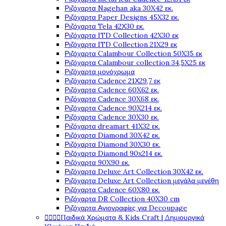
Ριζόχαρτα Nagehan aka 30X42 εκ.
Ριζόχαρτα Paper Designs 45X32 εκ.
Ριζόχαρτα Tela 42Χ30 εκ.
Ριζόχαρτα ITD Collection 42X30 εκ
Ριζόχαρτα ITD Collection 21X29 εκ
Ριζόχαρτα Calambour Collection 50X35 εκ
Ριζόχαρτα Calambour collection 34,5X25 εκ
Ριζόχαρτα μονόχρωμα
Ριζόχαρτα Cadence 21Χ29,7 εκ
Ριζόχαρτα Cadence 60X62 εκ.
Ριζόχαρτα Cadence 30X68 εκ.
Ριζόχαρτα Cadence 90X214 εκ.
Ριζόχαρτα Cadence 30X30 εκ.
Ριζόχαρτα dreamart 41X32 εκ.
Ριζόχαρτα Diamond 30X42 εκ.
Ριζόχαρτα Diamond 30X30 εκ.
Ριζόχαρτα Diamond 90x214 εκ.
Ριζόχαρτα 90X90 εκ.
Ριζόχαρτα Deluxe Art Collection 30X42 εκ.
Ριζόχαρτα Deluxe Art Collection μεγάλα μεγέθη
Ριζόχαρτα Cadence 60X80 εκ.
Ριζόχαρτα DR Collection 40X30 cm
Ριζόχαρτα Αγιογραφίες για Decoupage




Παιδικά Χρώματα & Kids Craft | Δημιουργικά