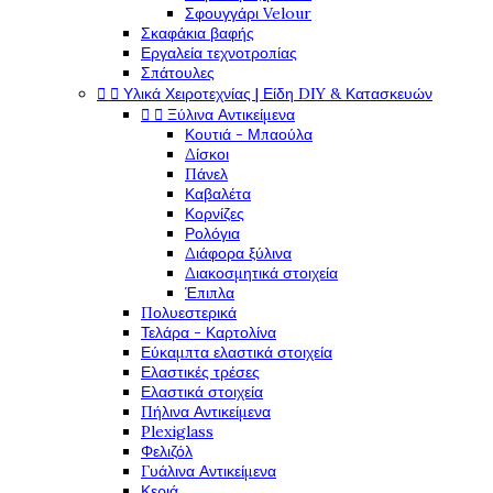
Σφουγγάρι Velour
Σκαφάκια βαφής
Εργαλεία τεχνοτροπίας
Σπάτουλες


Υλικά Χειροτεχνίας | Είδη DIY & Κατασκευών


Ξύλινα Αντικείμενα
Κουτιά - Μπαούλα
Δίσκοι
Πάνελ
Καβαλέτα
Κορνίζες
Ρολόγια
Διάφορα ξύλινα
Διακοσμητικά στοιχεία
Έπιπλα
Πολυεστερικά
Τελάρα - Καρτολίνα
Εύκαμπτα ελαστικά στοιχεία
Ελαστικές τρέσες
Ελαστικά στοιχεία
Πήλινα Αντικείμενα
Plexiglass
Φελιζόλ
Γυάλινα Αντικείμενα
Κεριά