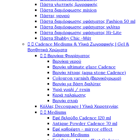
Πάστα γλυπτικής ζωγραφικής
Πάστα διαμόρφωσης mixion
Πάστες χιονιού
Πάστα διαμόρφωσης υφάσματος Fashion 50 ml
Πάστα διαμόρφωσης υφάσματος γκλίτερ
Πάστα διαμόρφωσης υφάσματος Hi-Lite
Πάστα Shabby Chic -Μάτ


Cadence Mediums & Υλικά Ζωγραφικής | Gel &
Βοηθητικά Χρώματα


Βερνίκια Φινιρίσματος
Βερνίκια νερού
Βερνίκι ultimate glaze Cadence
Βερνίκι πέτρας (aqua stone Cadence)
Colouron varnish (Βερνικόχρωμα)
Βερνίκι με βάση διαλύτες
Υγρό γυαλί / resin
Κεριά παλαίωσης
Βερνίκι σπρέι
Κόλλες Decoupage | Υλικά Χειροτεχνίας


Mediums
Εφέ βελούδο Cadence 120 ml
Antique Powder Cadence 70 ml
Εφέ καθρέφτη - mirror effect
Διάφορα Mediums