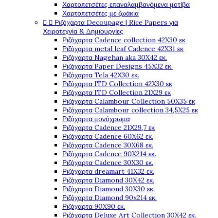
Χαρτοπετσέτες επαναλαμβανόμενα μοτίβα
Χαρτοπετσέτες με ζωάκια


Ριζόχαρτα Decoupage | Rice Papers για
Χειροτεχνία & Δημιουργίες
Ριζόχαρτα Cadence collection 42X30 εκ
Ριζόχαρτα metal leaf Cadence 42X31 εκ
Ριζόχαρτα Nagehan aka 30X42 εκ.
Ριζόχαρτα Paper Designs 45X32 εκ.
Ριζόχαρτα Tela 42Χ30 εκ.
Ριζόχαρτα ITD Collection 42X30 εκ
Ριζόχαρτα ITD Collection 21X29 εκ
Ριζόχαρτα Calambour Collection 50X35 εκ
Ριζόχαρτα Calambour collection 34,5X25 εκ
Ριζόχαρτα μονόχρωμα
Ριζόχαρτα Cadence 21Χ29,7 εκ
Ριζόχαρτα Cadence 60X62 εκ.
Ριζόχαρτα Cadence 30X68 εκ.
Ριζόχαρτα Cadence 90X214 εκ.
Ριζόχαρτα Cadence 30X30 εκ.
Ριζόχαρτα dreamart 41X32 εκ.
Ριζόχαρτα Diamond 30X42 εκ.
Ριζόχαρτα Diamond 30X30 εκ.
Ριζόχαρτα Diamond 90x214 εκ.
Ριζόχαρτα 90X90 εκ.
Ριζόχαρτα Deluxe Art Collection 30X42 εκ.