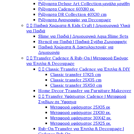
Ριζόχαρτα Deluxe Art Collection μεγάλα μεγέθη
Ριζόχαρτα Cadence 60X80 εκ.
Ριζόχαρτα DR Collection 40X30 cm
Ριζόχαρτα Αγιογραφίες για Decoupage


Παιδικά Χρώματα & Kids Craft | Δημιουργικά Υλικά
για Παιδιά
Slime για Παιδιά | Δημιουργικά Aqua Slime Sets
Stencil για Παιδιά | Παιδικά Σχέδια Ζωγραφικής
Παιδικά Χρώματα & Δακτυλομπογιές για
Δημιουργία


Transfer Cadence & Rub-On | Μεταφορά Εικόνας
για Έπιπλα & Decoupage


Classic Transfer Cadence για Έπιπλα & DIY
Classic transfer 17Χ25 cm
Classic transfer 25Χ35 cm
Classic transfer 35Χ50 cm
Home Decor Transfer για Furniture Makeover


Transfer Υφάσματος Cadence | Μεταφορά
Σχεδίων σε Ύφασμα
Μεταφορά υφάσματος 25Χ35 εκ
Μεταφορά υφάσματος 21Χ30 εκ.
Μεταφορά υφάσματος 30Χ42 εκ.
Μεταφορά υφάσματος 25Χ25 εκ.
Rub-On Transfer για Έπιπλα & Decoupage |