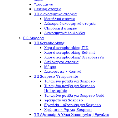
Υφασμάτινα
Casting στοιχεία


Διακοσμητικά στοιχεία
Μεταλλικά στοιχεία
Διάφορα διακοσμητικά στοιχεία
Chipboard στοιχεία
Διακοσμητικά λουλούδια


Διάφορα


Scrapbooking
Χαρτιά scrapbooking ITD
Χαρτιά scrapbooking RePrint
Χαρτιά scrapbooking Scrapberry's
Διπλόκαρφα στοιχεία
Μήτρες
Διακορευτές - Κοπτικά


Sospeso Trasparente
Τυπωμένα μοτίβα για Sospeso
Τυπωμένα μοτίβα για Sospeso
Holographic
Τυπωμένα μοτίβα για Sospeso Gold
Υφάσματα για Sospeso
Εργαλεία - αξεσουάρ για Sospeso
Χρώματα - Ρητίνες Sospeso


Αξεσουάρ & Υλικά Χειροτεχνίας | Εργαλεία