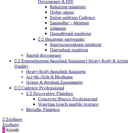
Decoupage & DIY
Καλούπια σιλικόνης
Πηλός αέρος
Σκόνη γκλίττερ Cadence
Σφραγίδες - Μελάνια
Διάφορα
Προωθητικά προϊόντα


Θεματικές κατηγορίες
Χριστουγεννιάτικα προϊόντα
Πασχαλινά προϊόντα
Χαρτιά decoupage


Επαγγελματικά Ακρυλικά Χρώματα | Heavy Body & Artist
Quality
Heavy Body Ακρυλικά Χρώματα
Acrylic Gels & Mediums
Gesso & Αστάρια Ζωγραφικής


Cadence Professional


Decorative Finishes
Concrete Stucco Professional
Venetian touch marble texture
Metallic Finishes

Σύνδεση
Σύνδεση
0
Καλάθι