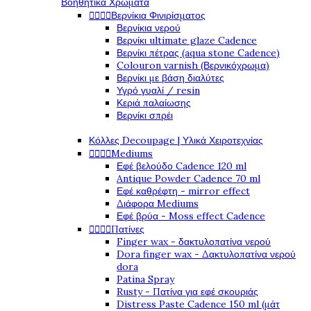
Βοηθητικά Χρώματα




Βερνίκια Φινιρίσματος
Βερνίκια νερού
Βερνίκι ultimate glaze Cadence
Βερνίκι πέτρας (aqua stone Cadence)
Colouron varnish (Βερνικόχρωμα)
Βερνίκι με βάση διαλύτες
Υγρό γυαλί / resin
Κεριά παλαίωσης
Βερνίκι σπρέι
Κόλλες Decoupage | Υλικά Χειροτεχνίας




Mediums
Εφέ βελούδο Cadence 120 ml
Antique Powder Cadence 70 ml
Εφέ καθρέφτη - mirror effect
Διάφορα Mediums
Εφέ βρύα - Moss effect Cadence




Πατίνες
Finger wax - δακτυλοπατίνα νερού
Dora finger wax - Δακτυλοπατίνα νερού
dora
Patina Spray
Rusty - Πατίνα για εφέ σκουριάς
Distress Paste Cadence 150 ml (μάτ