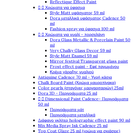
Reflectique Effect Paint


Χρώματα για ύφασμα
Style Matt υφάσματος 59 ml
Dora μεταλλικά υφάσματος Cadence 50
ml
Fashion spray για ύφασμα 100 ml


Χρώματα για γυαλί - πορσελάνη
Dora Glass Metallic & Porcelain Paint 50
ml
Very Chalky Glass Decor 59 ml
Style Matt Enamel 59 ml
Mirror festival Transparent glass paint
Frost effect paint - Εφέ παγωμένου
Κρέμα χάραξης γυαλιού
Antiquing Cadence 70 ml - Υγρή κάσια
Chalk Board Paint (Χρώμα μαυροπίνακα)
Color pearls (σταγόνες μαργαριταριών) 25ml
Dora 3D - Περιγράμματα 25 ml


Dimensional Paint Cadence- Περιγράμματα
50 ml
Περιγράμματα μάτ
Περιγράμματα μεταλλικά
Διάφανο γκλίτερ holographic effect paint 90 ml
Mix Media Spray Ink Cadence 25 ml
Top Coat Glaze 25 ml (χρώμα για σκιάσεις)