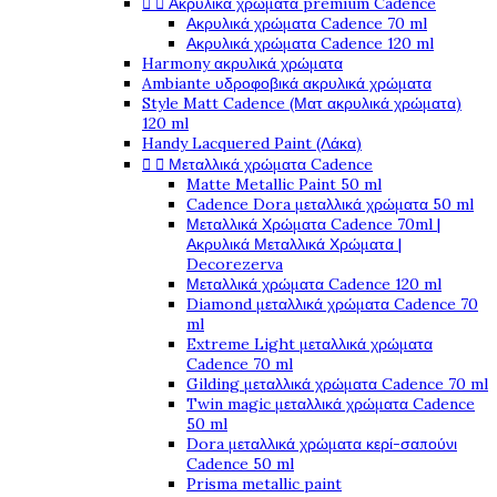


Ακρυλικά χρώματα premium Cadence
Ακρυλικά χρώματα Cadence 70 ml
Ακρυλικά χρώματα Cadence 120 ml
Harmony ακρυλικά χρώματα
Ambiante υδροφοβικά ακρυλικά χρώματα
Style Matt Cadence (Ματ ακρυλικά χρώματα)
120 ml
Handy Lacquered Paint (Λάκα)


Μεταλλικά χρώματα Cadence
Matte Metallic Paint 50 ml
Cadence Dora μεταλλικά χρώματα 50 ml
Μεταλλικά Χρώματα Cadence 70ml |
Ακρυλικά Μεταλλικά Χρώματα |
Decorezerva
Μεταλλικά χρώματα Cadence 120 ml
Diamond μεταλλικά χρώματα Cadence 70
ml
Extreme Light μεταλλικά χρώματα
Cadence 70 ml
Gilding μεταλλικά χρώματα Cadence 70 ml
Twin magic μεταλλικά χρώματα Cadence
50 ml
Dora μεταλλικά χρώματα κερί-σαπούνι
Cadence 50 ml
Prisma metallic paint