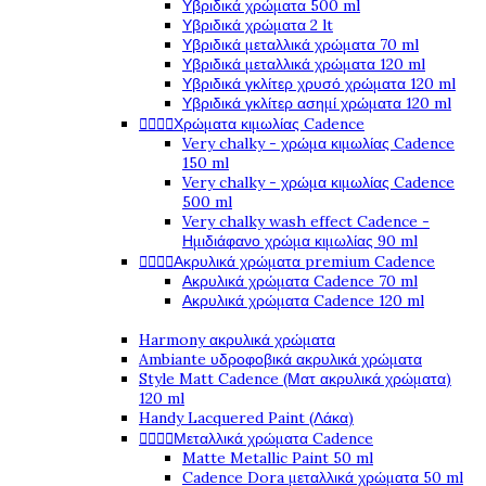
Υβριδικά χρώματα 500 ml
Υβριδικά χρώματα 2 lt
Υβριδικά μεταλλικά χρώματα 70 ml
Υβριδικά μεταλλικά χρώματα 120 ml
Υβριδικά γκλίτερ χρυσό χρώματα 120 ml
Υβριδικά γκλίτερ ασημί χρώματα 120 ml




Χρώματα κιμωλίας Cadence
Very chalky - χρώμα κιμωλίας Cadence
150 ml
Very chalky - χρώμα κιμωλίας Cadence
500 ml
Very chalky wash effect Cadence -
Ημιδιάφανο χρώμα κιμωλίας 90 ml




Ακρυλικά χρώματα premium Cadence
Ακρυλικά χρώματα Cadence 70 ml
Ακρυλικά χρώματα Cadence 120 ml
Harmony ακρυλικά χρώματα
Ambiante υδροφοβικά ακρυλικά χρώματα
Style Matt Cadence (Ματ ακρυλικά χρώματα)
120 ml
Handy Lacquered Paint (Λάκα)




Μεταλλικά χρώματα Cadence
Matte Metallic Paint 50 ml
Cadence Dora μεταλλικά χρώματα 50 ml