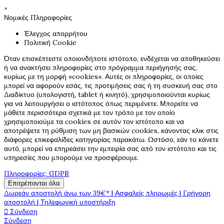
×
Νομικές Πληροφορίες
Έλεγχος απορρήτου
Πολιτική Cookie
Όταν επισκέπτεστε οποιονδήποτε ιστότοπο, ενδέχεται να αποθηκεύσει
ή να ανακτήσει πληροφορίες στο πρόγραμμα περιήγησής σας,
κυρίως με τη μορφή «cookies». Αυτές οι πληροφορίες, οι οποίες
μπορεί να αφορούν εσάς, τις προτιμήσεις σας ή τη συσκευή σας στο
Διαδίκτυο (υπολογιστή, tablet ή κινητό), χρησιμοποιούνται κυρίως
για να λειτουργήσει ο ιστότοπος όπως περιμένετε. Μπορείτε να
μάθετε περισσότερα σχετικά με τον τρόπο με τον οποίο
χρησιμοποιούμε τα cookies σε αυτόν τον ιστότοπο και να
αποτρέψετε τη ρύθμιση των μη βασικών cookies, κάνοντας κλικ στις
διάφορες επικεφαλίδες κατηγορίας παρακάτω. Ωστόσο, εάν το κάνετε
αυτό, μπορεί να επηρεάσει την εμπειρία σας από τον ιστότοπο και τις
υπηρεσίες που μπορούμε να προσφέρουμε.
Πληροφορίες: GDPR
Επιτρέπονται όλα
Δωρεάν αποστολή άνω των 39€* | Ασφαλείς πληρωμές | Γρήγορη
αποστολή | Τηλεφωνική υποστήριξη

Σύνδεση
Σύνδεση