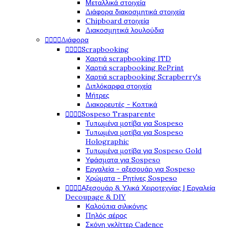
Μεταλλικά στοιχεία
Διάφορα διακοσμητικά στοιχεία
Chipboard στοιχεία
Διακοσμητικά λουλούδια




Διάφορα




Scrapbooking
Χαρτιά scrapbooking ITD
Χαρτιά scrapbooking RePrint
Χαρτιά scrapbooking Scrapberry's
Διπλόκαρφα στοιχεία
Μήτρες
Διακορευτές - Κοπτικά




Sospeso Trasparente
Τυπωμένα μοτίβα για Sospeso
Τυπωμένα μοτίβα για Sospeso
Holographic
Τυπωμένα μοτίβα για Sospeso Gold
Υφάσματα για Sospeso
Εργαλεία - αξεσουάρ για Sospeso
Χρώματα - Ρητίνες Sospeso




Αξεσουάρ & Υλικά Χειροτεχνίας | Εργαλεία
Decoupage & DIY
Καλούπια σιλικόνης
Πηλός αέρος
Σκόνη γκλίττερ Cadence