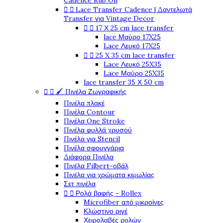
Cadence Rub On


Lace Transfer Cadence | Δαντελωτά
Transfer για Vintage Decor


17 Χ 25 cm lace transfer
lace Μαύρο 17X25
Lace Λευκό 17X25


25 X 35 cm lace transfer
Lace Λευκό 25X35
Lace Μαύρο 25X35
lace transfer 35 Χ 50 cm


🖌️ Πινέλα Ζωγραφικής
Πινέλα πλακέ
Πινέλα Contour
Πινέλα One Stroke
Πινέλα φυλλά χρυσού
Πινέλα για Stencil
Πινέλα σφουγγάρια
Διάφορα Πινέλα
Πινέλα Filbert-οβάλ
Πινέλα για χρώματα κιμωλίας
Σετ πινέλα


Ρολά βαφής - Rollex
Microfiber από μικροίνες
Κλώστινο ριγέ
Χειρολαβές ρολών