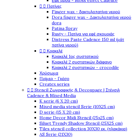
Εφέ βρύα - Moss effect Cadence


Πατίνες
Finger wax - δακτυλοπατίνα νερού
Dora finger wax - Δακτυλοπατίνα νερού
dora
Patina Spray
Rusty - Πατίνα για εφέ σκουριάς
Distress Paste Cadence 150 ml (μάτ
πατίνα νερού)


Κρακελέ
Κρακελέ 1ος συστατικού
Κρακελέ 2 συστατικών διάφανο
Κρακελέ 2 συστατικών - crocodile
Χρύσωμα
Πρίμερ - Γκέσο
Createx series


Stencil Ζωγραφικής & Decoupage | Στένσιλ
Cadence & Mixed Media
K serie (6 X 20 cm)
Mixed media stencil Serie (10X25 cm)
D serie (15 X 20 cm)
Home Decor Midi Stencil (25x25 cm)
Siluet Trendy Shadow Stencil (25X25 cm)
Tiles stencil collection 30X30 εκ. (πλακάκια)
AS Serie (21X30)