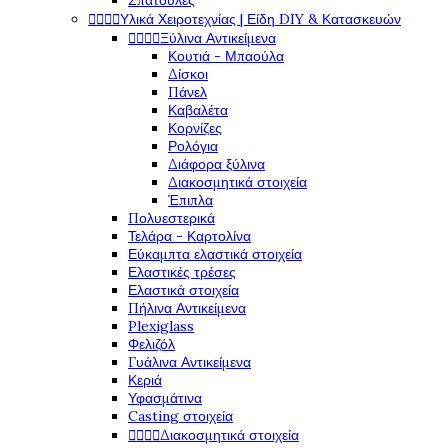
Σπάτουλες




Υλικά Χειροτεχνίας | Είδη DIY & Κατασκευών




Ξύλινα Αντικείμενα
Κουτιά - Μπαούλα
Δίσκοι
Πάνελ
Καβαλέτα
Κορνίζες
Ρολόγια
Διάφορα ξύλινα
Διακοσμητικά στοιχεία
Έπιπλα
Πολυεστερικά
Τελάρα - Καρτολίνα
Εύκαμπτα ελαστικά στοιχεία
Ελαστικές τρέσες
Ελαστικά στοιχεία
Πήλινα Αντικείμενα
Plexiglass
Φελιζόλ
Γυάλινα Αντικείμενα
Κεριά
Υφασμάτινα
Casting στοιχεία




Διακοσμητικά στοιχεία