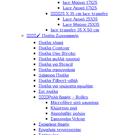
lace Μαύρο 17X25
Lace Λευκό 17X25




25 X 35 cm lace transfer
Lace Λευκό 25X35
Lace Μαύρο 25X35
lace transfer 35 Χ 50 cm




🖌️ Πινέλα Ζωγραφικής
Πινέλα πλακέ
Πινέλα Contour
Πινέλα One Stroke
Πινέλα φυλλά χρυσού
Πινέλα για Stencil
Πινέλα σφουγγάρια
Διάφορα Πινέλα
Πινέλα Filbert-οβάλ
Πινέλα για χρώματα κιμωλίας
Σετ πινέλα




Ρολά βαφής - Rollex
Microfiber από μικροίνες
Κλώστινο ριγέ
Χειρολαβές ρολών
Σφουγγάρι Velour
Σκαφάκια βαφής
Εργαλεία τεχνοτροπίας