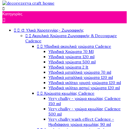

Κατηγορίες



🎨 Υλικά Χεροτεχνίας- Ζωγραφικής


Ακρυλικά Χρώματα Ζωγραφικής & Decoupage
Cadence


Υβριδικά ακρυλικά χρώματα Cadence
Υβριδικά Χρώματα 70 Ml
Υβριδικά χρώματα 120 ml
Υβριδικά χρώματα 500 ml
Υβριδικά χρώματα 2 lt
Υβριδικά μεταλλικά χρώματα 70 ml
Υβριδικά μεταλλικά χρώματα 120 ml
Υβριδικά γκλίτερ χρυσό χρώματα 120 ml
Υβριδικά γκλίτερ ασημί χρώματα 120 ml


Χρώματα κιμωλίας Cadence
Very chalky - χρώμα κιμωλίας Cadence
150 ml
Very chalky - χρώμα κιμωλίας Cadence
500 ml
Very chalky wash effect Cadence -
Ημιδιάφανο χρώμα κιμωλίας 90 ml