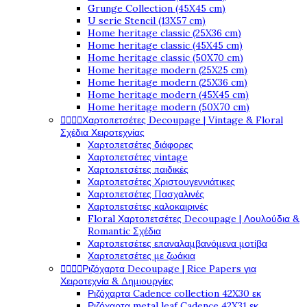
Grunge Collection (45X45 cm)
U serie Stencil (13X57 cm)
Home heritage classic (25X36 cm)
Home heritage classic (45X45 cm)
Home heritage classic (50X70 cm)
Home heritage modern (25X25 cm)
Home heritage modern (25X36 cm)
Home heritage modern (45X45 cm)
Home heritage modern (50X70 cm)




Χαρτοπετσέτες Decoupage | Vintage & Floral
Σχέδια Χειροτεχνίας
Χαρτοπετσέτες διάφορες
Χαρτοπετσέτες vintage
Χαρτοπετσέτες παιδικές
Χαρτοπετσέτες Χριστουγεννιάτικες
Χαρτοπετσέτες Πασχαλινές
Χαρτοπετσέτες καλοκαιρινές
Floral Χαρτοπετσέτες Decoupage | Λουλούδια &
Romantic Σχέδια
Χαρτοπετσέτες επαναλαμβανόμενα μοτίβα
Χαρτοπετσέτες με ζωάκια




Ριζόχαρτα Decoupage | Rice Papers για
Χειροτεχνία & Δημιουργίες
Ριζόχαρτα Cadence collection 42X30 εκ
Ριζόχαρτα metal leaf Cadence 42X31 εκ