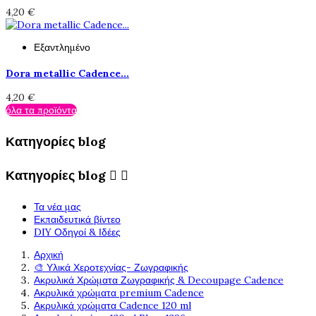
4,20 €
Εξαντλημένο
Dora metallic Cadence...
4,20 €
όλα τα προϊόντα
Κατηγορίες blog
Κατηγορίες blog


Τα νέα μας
Εκπαιδευτικά βίντεο
DIY Οδηγοί & Ιδέες
Αρχική
🎨 Υλικά Χεροτεχνίας- Ζωγραφικής
Ακρυλικά Χρώματα Ζωγραφικής & Decoupage Cadence
Ακρυλικά χρώματα premium Cadence
Ακρυλικά χρώματα Cadence 120 ml