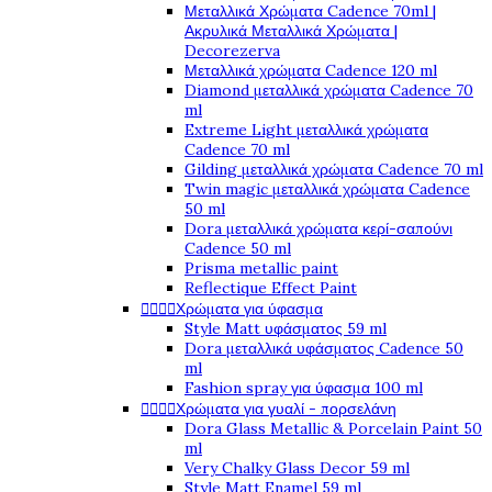
Μεταλλικά Χρώματα Cadence 70ml |
Ακρυλικά Μεταλλικά Χρώματα |
Decorezerva
Μεταλλικά χρώματα Cadence 120 ml
Diamond μεταλλικά χρώματα Cadence 70
ml
Extreme Light μεταλλικά χρώματα
Cadence 70 ml
Gilding μεταλλικά χρώματα Cadence 70 ml
Twin magic μεταλλικά χρώματα Cadence
50 ml
Dora μεταλλικά χρώματα κερί-σαπούνι
Cadence 50 ml
Prisma metallic paint
Reflectique Effect Paint




Χρώματα για ύφασμα
Style Matt υφάσματος 59 ml
Dora μεταλλικά υφάσματος Cadence 50
ml
Fashion spray για ύφασμα 100 ml




Χρώματα για γυαλί - πορσελάνη
Dora Glass Metallic & Porcelain Paint 50
ml
Very Chalky Glass Decor 59 ml
Style Matt Enamel 59 ml