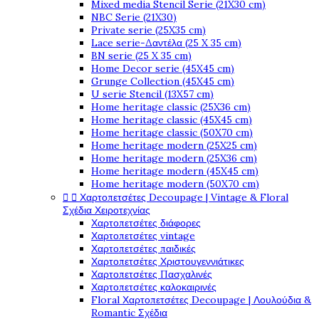
Mixed media Stencil Serie (21X30 cm)
NBC Serie (21X30)
Private serie (25X35 cm)
Lace serie-Δαντέλα (25 X 35 cm)
BN serie (25 X 35 cm)
Home Decor serie (45X45 cm)
Grunge Collection (45X45 cm)
U serie Stencil (13X57 cm)
Home heritage classic (25X36 cm)
Home heritage classic (45X45 cm)
Home heritage classic (50X70 cm)
Home heritage modern (25X25 cm)
Home heritage modern (25X36 cm)
Home heritage modern (45X45 cm)
Home heritage modern (50X70 cm)


Χαρτοπετσέτες Decoupage | Vintage & Floral
Σχέδια Χειροτεχνίας
Χαρτοπετσέτες διάφορες
Χαρτοπετσέτες vintage
Χαρτοπετσέτες παιδικές
Χαρτοπετσέτες Χριστουγεννιάτικες
Χαρτοπετσέτες Πασχαλινές
Χαρτοπετσέτες καλοκαιρινές
Floral Χαρτοπετσέτες Decoupage | Λουλούδια &
Romantic Σχέδια