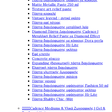
Πάστα διαμόρφωσης διάφανη με κόκκους
Matte Metallic Paste 250 ml
Texture art relief paste
Πάστα κρακελέ
Vintage legend - αντικέ γκέσο
Πάστα εφέ πέτρας
Πάστα διαμόρφωσης μεταλλική λεία
Diamond Πάστα Διαμόρφωσης Cadence |
Μεταλλική Relief Paste με Diamond Effect
Πάστα διαμόρφωσης με κόκκους Dora perla
Πάστα διαμόρφωσης Hi-Lite
Πάστα διαμόρφωσης γκλίτερ
Εφέ μπετόν
Concrete stucco
Expanding (διογκωτική) πάστα διαμόρφωσης
Ελαστική πάστα διαμόφωσης
Πάστα γλυπτικής ζωγραφικής
Πάστα διαμόρφωσης mixion
Πάστες χιονιού
Πάστα διαμόρφωσης υφάσματος Fashion 50 ml
Πάστα διαμόρφωσης υφάσματος γκλίτερ
Πάστα διαμόρφωσης υφάσματος Hi-Lite
Πάστα Shabby Chic -Μάτ




Cadence Mediums & Υλικά Ζωγραφικής | Gel &