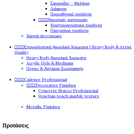
Σφραγίδες - Μελάνια
Διάφορα
Προωθητικά προϊόντα




Θεματικές κατηγορίες
Χριστουγεννιάτικα προϊόντα
Πασχαλινά προϊόντα
Χαρτιά decoupage




Επαγγελματικά Ακρυλικά Χρώματα | Heavy Body & Artist
Quality
Heavy Body Ακρυλικά Χρώματα
Acrylic Gels & Mediums
Gesso & Αστάρια Ζωγραφικής




Cadence Professional




Decorative Finishes
Concrete Stucco Professional
Venetian touch marble texture
Metallic Finishes
Προτάσεις