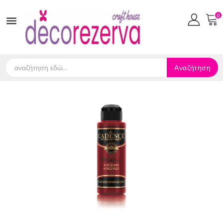
0

Αναζήτηση