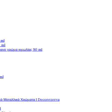
 ml
 ml
φανο χρώμα κιμωλίας 90 ml
 ml
κά Μεταλλικά Χρώματα | Decorezerva
l