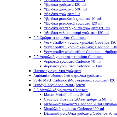
Υβριδικά χρώματα 120 ml
Υβριδικά χρώματα 500 ml
Υβριδικά χρώματα 2 lt
Υβριδικά μεταλλικά χρώματα 70 ml
Υβριδικά μεταλλικά χρώματα 120 ml
Υβριδικά γκλίτερ χρυσό χρώματα 120 ml
Υβριδικά γκλίτερ ασημί χρώματα 120 ml


Χρώματα κιμωλίας Cadence
Very chalky - χρώμα κιμωλίας Cadence 150
Very chalky - χρώμα κιμωλίας Cadence 500
Very chalky wash effect Cadence - Ημιδιά


Ακρυλικά χρώματα premium Cadence
Ακρυλικά χρώματα Cadence 70 ml
Ακρυλικά χρώματα Cadence 120 ml
Harmony ακρυλικά χρώματα
Ambiante υδροφοβικά ακρυλικά χρώματα
Style Matt Cadence (Ματ ακρυλικά χρώματα) 120
Handy Lacquered Paint (Λάκα)


Μεταλλικά χρώματα Cadence
Matte Metallic Paint 50 ml
Cadence Dora μεταλλικά χρώματα 50 ml
Μεταλλικά Χρώματα Cadence 70ml | Ακρυλι
Μεταλλικά χρώματα Cadence 120 ml
Diamond μεταλλικά χρώματα Cadence 70 m