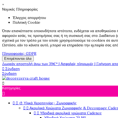
×
Νομικές Πληροφορίες
Έλεγχος απορρήτου
Πολιτική Cookie
Όταν επισκέπτεστε οποιονδήποτε ιστότοπο, ενδέχεται να αποθηκεύσει 
αφορούν εσάς, τις προτιμήσεις σας ή τη συσκευή σας στο Διαδίκτυο (υ
σχετικά με τον τρόπο με τον οποίο χρησιμοποιούμε τα cookies σε αυτ
Ωστόσο, εάν το κάνετε αυτό, μπορεί να επηρεάσει την εμπειρία σας α
Πληροφορίες: GDPR
Επιτρέπονται όλα
Δωρεάν αποστολή άνω των 39€* | Ασφαλείς πληρωμές | Γρήγορη απο

Σύνδεση
Σύνδεση

Κατηγορίες



🎨 Υλικά Χεροτεχνίας- Ζωγραφικής


Ακρυλικά Χρώματα Ζωγραφικής & Decoupage Cade


Υβριδικά ακρυλικά χρώματα Cadence
Υβριδικά Χρώματα 70 Ml