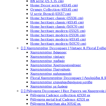
BN serie (25 X 35 cm)
Home Decor serie (45X45 cm)
Grunge Collection (45X45 cm)
U serie Stencil (13X57 cm)
Home heritage classic (25X36 cm)
Home heritage classic (45X45 cm)
Home heritage classic (50X70 cm)
Home heritage modern (25X25 cm)
Home heritage modern (25X36 cm)
Home heritage modern (45X45 cm)
Home heritage modern (50X70 cm)


Χαρτοπετσέτες Decoupage | Vintage & Floral Σχέδια
Χαρτοπετσέτες διάφορες
Χαρτοπετσέτες vintage
Χαρτοπετσέτες παιδικές
Χαρτοπετσέτες Χριστουγεννιάτικες
Χαρτοπετσέτες Πασχαλινές
Χαρτοπετσέτες καλοκαιρινές
Floral Χαρτοπετσέτες Decoupage | Λουλούδια & 
Χαρτοπετσέτες επαναλαμβανόμενα μοτίβα
Χαρτοπετσέτες με ζωάκια


Ριζόχαρτα Decoupage | Rice Papers για Χειροτεχνία 
Ριζόχαρτα Cadence collection 42X30 εκ
Ριζόχαρτα metal leaf Cadence 42X31 εκ
Ριζόχαρτα Nagehan aka 30X42 εκ.