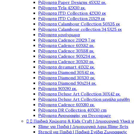
Ριζόχαρτα Paper Designs 45X32 εκ.
Ριζόχαρτα Tela 42Χ30 εκ.
Ριζόχαρτα ITD Collection 42X30 εκ
Ριζόχαρτα ITD Collection 21X29 εκ
Ριζόχαρτα Calambour Collection 50X35 εκ
Ριζόχαρτα Calambour collection 34,5X25 εκ
Ριζόχαρτα μονόχρωμα
Ριζόχαρτα Cadence 21Χ29,7 εκ
Ριζόχαρτα Cadence 60X62 εκ.
Ριζόχαρτα Cadence 30X68 εκ.
Ριζόχαρτα Cadence 90X214 εκ.
Ριζόχαρτα Cadence 30X30 εκ.
Ριζόχαρτα dreamart 41X32 εκ.
Ριζόχαρτα Diamond 30X42 εκ.
Ριζόχαρτα Diamond 30X30 εκ.
Ριζόχαρτα Diamond 90x214 εκ.
Ριζόχαρτα 90X90 εκ.
Ριζόχαρτα Deluxe Art Collection 30X42 εκ.
Ριζόχαρτα Deluxe Art Collection μεγάλα μεγέθη
Ριζόχαρτα Cadence 60X80 εκ.
Ριζόχαρτα DR Collection 40X30 cm
Ριζόχαρτα Αγιογραφίες για Decoupage


Παιδικά Χρώματα & Kids Craft | Δημιουργικά Υλικά γ
Slime για Παιδιά | Δημιουργικά Aqua Slime Sets
Stencil για Παιδιά | Παιδικά Σχέδια Ζωγραφικής