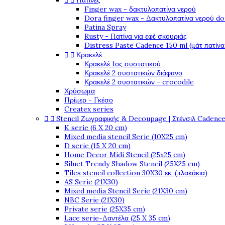


Πατίνες
Finger wax - δακτυλοπατίνα νερού
Dora finger wax - Δακτυλοπατίνα νερού do
Patina Spray
Rusty - Πατίνα για εφέ σκουριάς
Distress Paste Cadence 150 ml (μάτ πατίνα


Κρακελέ
Κρακελέ 1ος συστατικού
Κρακελέ 2 συστατικών διάφανο
Κρακελέ 2 συστατικών - crocodile
Χρύσωμα
Πρίμερ - Γκέσο
Createx series


Stencil Ζωγραφικής & Decoupage | Στένσιλ Cadenc
K serie (6 X 20 cm)
Mixed media stencil Serie (10X25 cm)
D serie (15 X 20 cm)
Home Decor Midi Stencil (25x25 cm)
Siluet Trendy Shadow Stencil (25X25 cm)
Tiles stencil collection 30X30 εκ. (πλακάκια)
AS Serie (21X30)
Mixed media Stencil Serie (21X30 cm)
NBC Serie (21X30)
Private serie (25X35 cm)
Lace serie-Δαντέλα (25 X 35 cm)