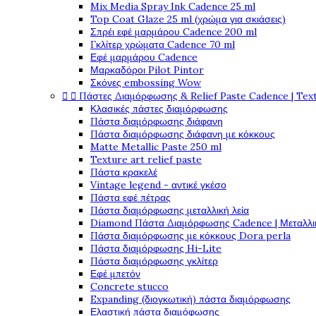
Mix Media Spray Ink Cadence 25 ml
Top Coat Glaze 25 ml (χρώμα για σκιάσεις)
Σπρέι εφέ μαρμάρου Cadence 200 ml
Γκλίτερ χρώματα Cadence 70 ml
Εφέ μαρμάρου Cadence
Μαρκαδόροι Pilot Pintor
Σκόνες embossing Wow


Πάστες Διαμόρφωσης & Relief Paste Cadence | Tex
Κλασικές πάστες διαμόρφωσης
Πάστα διαμόρφωσης διάφανη
Πάστα διαμόρφωσης διάφανη με κόκκους
Matte Metallic Paste 250 ml
Texture art relief paste
Πάστα κρακελέ
Vintage legend - αντικέ γκέσο
Πάστα εφέ πέτρας
Πάστα διαμόρφωσης μεταλλική λεία
Diamond Πάστα Διαμόρφωσης Cadence | Μεταλλικ
Πάστα διαμόρφωσης με κόκκους Dora perla
Πάστα διαμόρφωσης Hi-Lite
Πάστα διαμόρφωσης γκλίτερ
Εφέ μπετόν
Concrete stucco
Expanding (διογκωτική) πάστα διαμόρφωσης
Ελαστική πάστα διαμόφωσης