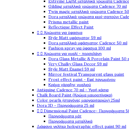
Extreme Light μεταλλικά χρώματα Cadence
Gilding μεταλλικά χρώματα Cadence 70 ml
Twin magic μεταλλικά χρώματα Cadence 50
Dora μεταλλικά χρώματα κερί-σαπούνι Cad
Prisma metallic paint
Reflectique Effect Paint


Χρώματα για ύφασμα
Style Matt υφάσματος 59 ml
Dora μεταλλικά υφάσματος Cadence 50 ml
Fashion spray για ύφασμα 100 ml


Χρώματα για γυαλί - πορσελάνη
Dora Glass Metallic & Porcelain Paint 50 
Very Chalky Glass Decor 59 ml
Style Matt Enamel 59 ml
Mirror festival Transparent glass paint
Frost effect paint - Εφέ παγωμένου
Κρέμα χάραξης γυαλιού
Antiquing Cadence 70 ml - Υγρή κάσια
Chalk Board Paint (Χρώμα μαυροπίνακα)
Color pearls (σταγόνες μαργαριταριών) 25ml
Dora 3D - Περιγράμματα 25 ml


Dimensional Paint Cadence- Περιγράμματα 5
Περιγράμματα μάτ
Περιγράμματα μεταλλικά
Διάφανο γκλίτερ holographic effect paint 90 ml