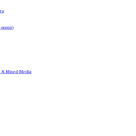
ra
 νερού)
e & Mixed Media