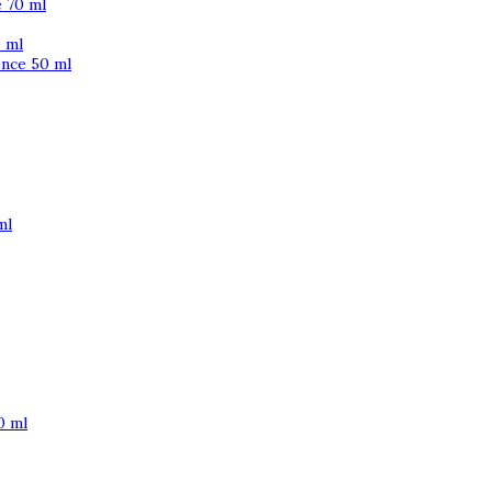
 70 ml
 ml
ence 50 ml
ml
0 ml