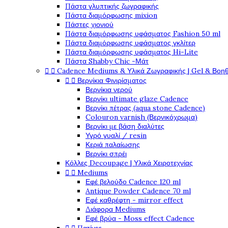
Πάστα γλυπτικής ζωγραφικής
Πάστα διαμόρφωσης mixion
Πάστες χιονιού
Πάστα διαμόρφωσης υφάσματος Fashion 50 ml
Πάστα διαμόρφωσης υφάσματος γκλίτερ
Πάστα διαμόρφωσης υφάσματος Hi-Lite
Πάστα Shabby Chic -Μάτ


Cadence Mediums & Υλικά Ζωγραφικής | Gel & Βοη


Βερνίκια Φινιρίσματος
Βερνίκια νερού
Βερνίκι ultimate glaze Cadence
Βερνίκι πέτρας (aqua stone Cadence)
Colouron varnish (Βερνικόχρωμα)
Βερνίκι με βάση διαλύτες
Υγρό γυαλί / resin
Κεριά παλαίωσης
Βερνίκι σπρέι
Κόλλες Decoupage | Υλικά Χειροτεχνίας


Mediums
Εφέ βελούδο Cadence 120 ml
Antique Powder Cadence 70 ml
Εφέ καθρέφτη - mirror effect
Διάφορα Mediums
Εφέ βρύα - Moss effect Cadence