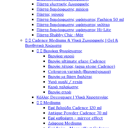
Πάστα γλυπτικής ζωγραφικής
Πάστα διαμόρφωσης mixion
Πάστες χιονιού
Πάστα διαμόρφωσης υφάσματος Fashion 50 ml
Πάστα διαμόρφωσης υφάσματος γκλίτερ
Πάστα διαμόρφωσης υφάσματος Hi-Lite
Πάστα Shabby Chic -Μάτ


Cadence Mediums & Υλικά Ζωγραφικής | Gel &
Βοηθητικά Χρώματα


Βερνίκια Φινιρίσματος
Βερνίκια νερού
Βερνίκι ultimate glaze Cadence
Βερνίκι πέτρας (aqua stone Cadence)
Colouron varnish (Βερνικόχρωμα)
Βερνίκι με βάση διαλύτες
Υγρό γυαλί / resin
Κεριά παλαίωσης
Βερνίκι σπρέι
Κόλλες Decoupage | Υλικά Χειροτεχνίας


Mediums
Εφέ βελούδο Cadence 120 ml
Antique Powder Cadence 70 ml
Εφέ καθρέφτη - mirror effect
Διάφορα Mediums