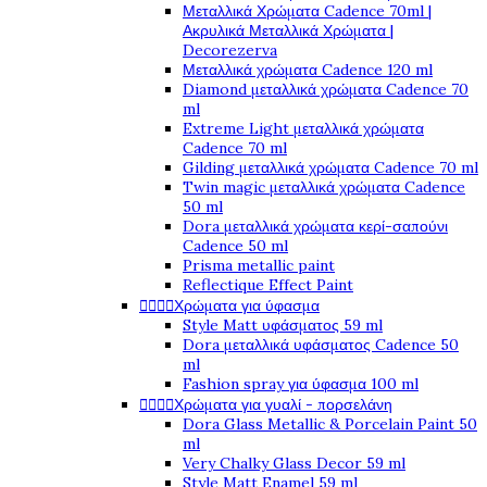
Μεταλλικά Χρώματα Cadence 70ml |
Ακρυλικά Μεταλλικά Χρώματα |
Decorezerva
Μεταλλικά χρώματα Cadence 120 ml
Diamond μεταλλικά χρώματα Cadence 70
ml
Extreme Light μεταλλικά χρώματα
Cadence 70 ml
Gilding μεταλλικά χρώματα Cadence 70 ml
Twin magic μεταλλικά χρώματα Cadence
50 ml
Dora μεταλλικά χρώματα κερί-σαπούνι
Cadence 50 ml
Prisma metallic paint
Reflectique Effect Paint




Χρώματα για ύφασμα
Style Matt υφάσματος 59 ml
Dora μεταλλικά υφάσματος Cadence 50
ml
Fashion spray για ύφασμα 100 ml




Χρώματα για γυαλί - πορσελάνη
Dora Glass Metallic & Porcelain Paint 50
ml
Very Chalky Glass Decor 59 ml
Style Matt Enamel 59 ml