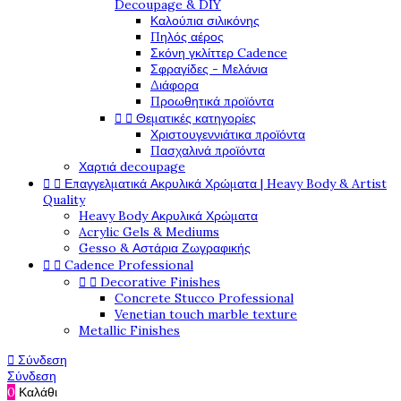
Decoupage & DIY
Καλούπια σιλικόνης
Πηλός αέρος
Σκόνη γκλίττερ Cadence
Σφραγίδες - Μελάνια
Διάφορα
Προωθητικά προϊόντα


Θεματικές κατηγορίες
Χριστουγεννιάτικα προϊόντα
Πασχαλινά προϊόντα
Χαρτιά decoupage


Επαγγελματικά Ακρυλικά Χρώματα | Heavy Body & Artist
Quality
Heavy Body Ακρυλικά Χρώματα
Acrylic Gels & Mediums
Gesso & Αστάρια Ζωγραφικής


Cadence Professional


Decorative Finishes
Concrete Stucco Professional
Venetian touch marble texture
Metallic Finishes

Σύνδεση
Σύνδεση
0
Καλάθι