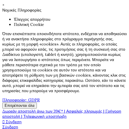
×
Νομικές Πληροφορίες
Έλεγχος απορρήτου
Πολιτική Cookie
Όταν επισκέπτεστε οποιονδήποτε ιστότοπο, ενδέχεται να αποθηκεύσει
ή να ανακτήσει πληροφορίες στο πρόγραμμα περιήγησής σας,
κυρίως με τη μορφή «cookies». Αυτές οι πληροφορίες, οι οποίες
μπορεί να αφορούν εσάς, τις προτιμήσεις σας ή τη συσκευή σας στο
Διαδίκτυο (υπολογιστή, tablet ή κινητό), χρησιμοποιούνται κυρίως
για να λειτουργήσει ο ιστότοπος όπως περιμένετε. Μπορείτε να
μάθετε περισσότερα σχετικά με τον τρόπο με τον οποίο
χρησιμοποιούμε τα cookies σε αυτόν τον ιστότοπο και να
αποτρέψετε τη ρύθμιση των μη βασικών cookies, κάνοντας κλικ στις
διάφορες επικεφαλίδες κατηγορίας παρακάτω. Ωστόσο, εάν το κάνετε
αυτό, μπορεί να επηρεάσει την εμπειρία σας από τον ιστότοπο και τις
υπηρεσίες που μπορούμε να προσφέρουμε.
Πληροφορίες: GDPR
Επιτρέπονται όλα
Δωρεάν αποστολή άνω των 39€* | Ασφαλείς πληρωμές | Γρήγορη
αποστολή | Τηλεφωνική υποστήριξη

Σύνδεση
Σύνδεση