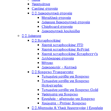
Υφασμάτινα
Casting στοιχεία


Διακοσμητικά στοιχεία
Μεταλλικά στοιχεία
Διάφορα διακοσμητικά στοιχεία
Chipboard στοιχεία
Διακοσμητικά λουλούδια


Διάφορα


Scrapbooking
Χαρτιά scrapbooking ITD
Χαρτιά scrapbooking RePrint
Χαρτιά scrapbooking Scrapberry's
Διπλόκαρφα στοιχεία
Μήτρες
Διακορευτές - Κοπτικά


Sospeso Trasparente
Τυπωμένα μοτίβα για Sospeso
Τυπωμένα μοτίβα για Sospeso
Holographic
Τυπωμένα μοτίβα για Sospeso Gold
Υφάσματα για Sospeso
Εργαλεία - αξεσουάρ για Sospeso
Χρώματα - Ρητίνες Sospeso


Αξεσουάρ & Υλικά Χειροτεχνίας | Εργαλεία