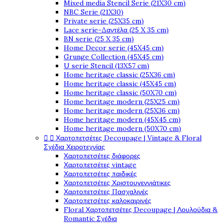
Mixed media Stencil Serie (21X30 cm)
NBC Serie (21X30)
Private serie (25X35 cm)
Lace serie-Δαντέλα (25 X 35 cm)
BN serie (25 X 35 cm)
Home Decor serie (45X45 cm)
Grunge Collection (45X45 cm)
U serie Stencil (13X57 cm)
Home heritage classic (25X36 cm)
Home heritage classic (45X45 cm)
Home heritage classic (50X70 cm)
Home heritage modern (25X25 cm)
Home heritage modern (25X36 cm)
Home heritage modern (45X45 cm)
Home heritage modern (50X70 cm)


Χαρτοπετσέτες Decoupage | Vintage & Floral
Σχέδια Χειροτεχνίας
Χαρτοπετσέτες διάφορες
Χαρτοπετσέτες vintage
Χαρτοπετσέτες παιδικές
Χαρτοπετσέτες Χριστουγεννιάτικες
Χαρτοπετσέτες Πασχαλινές
Χαρτοπετσέτες καλοκαιρινές
Floral Χαρτοπετσέτες Decoupage | Λουλούδια &
Romantic Σχέδια