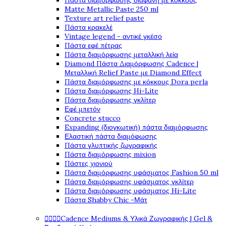
Πάστα διαμόρφωσης διάφανη με κόκκους
Matte Metallic Paste 250 ml
Texture art relief paste
Πάστα κρακελέ
Vintage legend - αντικέ γκέσο
Πάστα εφέ πέτρας
Πάστα διαμόρφωσης μεταλλική λεία
Diamond Πάστα Διαμόρφωσης Cadence |
Μεταλλική Relief Paste με Diamond Effect
Πάστα διαμόρφωσης με κόκκους Dora perla
Πάστα διαμόρφωσης Hi-Lite
Πάστα διαμόρφωσης γκλίτερ
Εφέ μπετόν
Concrete stucco
Expanding (διογκωτική) πάστα διαμόρφωσης
Ελαστική πάστα διαμόφωσης
Πάστα γλυπτικής ζωγραφικής
Πάστα διαμόρφωσης mixion
Πάστες χιονιού
Πάστα διαμόρφωσης υφάσματος Fashion 50 ml
Πάστα διαμόρφωσης υφάσματος γκλίτερ
Πάστα διαμόρφωσης υφάσματος Hi-Lite
Πάστα Shabby Chic -Μάτ




Cadence Mediums & Υλικά Ζωγραφικής | Gel &