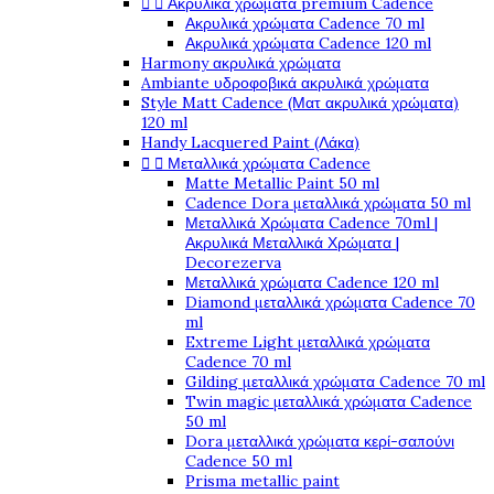


Ακρυλικά χρώματα premium Cadence
Ακρυλικά χρώματα Cadence 70 ml
Ακρυλικά χρώματα Cadence 120 ml
Harmony ακρυλικά χρώματα
Ambiante υδροφοβικά ακρυλικά χρώματα
Style Matt Cadence (Ματ ακρυλικά χρώματα)
120 ml
Handy Lacquered Paint (Λάκα)


Μεταλλικά χρώματα Cadence
Matte Metallic Paint 50 ml
Cadence Dora μεταλλικά χρώματα 50 ml
Μεταλλικά Χρώματα Cadence 70ml |
Ακρυλικά Μεταλλικά Χρώματα |
Decorezerva
Μεταλλικά χρώματα Cadence 120 ml
Diamond μεταλλικά χρώματα Cadence 70
ml
Extreme Light μεταλλικά χρώματα
Cadence 70 ml
Gilding μεταλλικά χρώματα Cadence 70 ml
Twin magic μεταλλικά χρώματα Cadence
50 ml
Dora μεταλλικά χρώματα κερί-σαπούνι
Cadence 50 ml
Prisma metallic paint