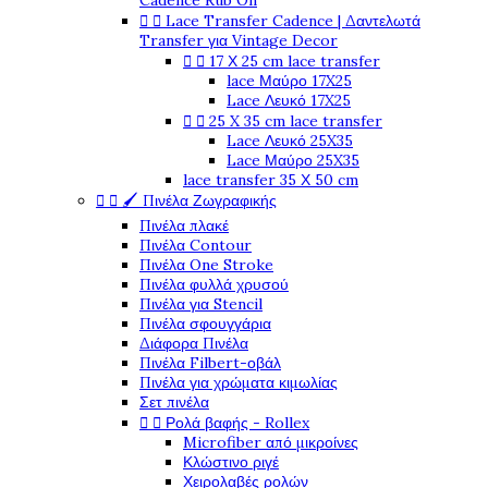
Cadence Rub On


Lace Transfer Cadence | Δαντελωτά
Transfer για Vintage Decor


17 Χ 25 cm lace transfer
lace Μαύρο 17X25
Lace Λευκό 17X25


25 X 35 cm lace transfer
Lace Λευκό 25X35
Lace Μαύρο 25X35
lace transfer 35 Χ 50 cm


🖌️ Πινέλα Ζωγραφικής
Πινέλα πλακέ
Πινέλα Contour
Πινέλα One Stroke
Πινέλα φυλλά χρυσού
Πινέλα για Stencil
Πινέλα σφουγγάρια
Διάφορα Πινέλα
Πινέλα Filbert-οβάλ
Πινέλα για χρώματα κιμωλίας
Σετ πινέλα


Ρολά βαφής - Rollex
Microfiber από μικροίνες
Κλώστινο ριγέ
Χειρολαβές ρολών