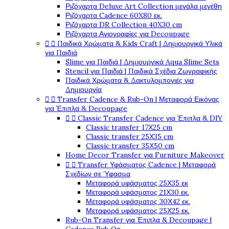
Ριζόχαρτα Deluxe Art Collection μεγάλα μεγέθη
Ριζόχαρτα Cadence 60X80 εκ.
Ριζόχαρτα DR Collection 40X30 cm
Ριζόχαρτα Αγιογραφίες για Decoupage


Παιδικά Χρώματα & Kids Craft | Δημιουργικά Υλικά
για Παιδιά
Slime για Παιδιά | Δημιουργικά Aqua Slime Sets
Stencil για Παιδιά | Παιδικά Σχέδια Ζωγραφικής
Παιδικά Χρώματα & Δακτυλομπογιές για
Δημιουργία


Transfer Cadence & Rub-On | Μεταφορά Εικόνας
για Έπιπλα & Decoupage


Classic Transfer Cadence για Έπιπλα & DIY
Classic transfer 17Χ25 cm
Classic transfer 25Χ35 cm
Classic transfer 35Χ50 cm
Home Decor Transfer για Furniture Makeover


Transfer Υφάσματος Cadence | Μεταφορά
Σχεδίων σε Ύφασμα
Μεταφορά υφάσματος 25Χ35 εκ
Μεταφορά υφάσματος 21Χ30 εκ.
Μεταφορά υφάσματος 30Χ42 εκ.
Μεταφορά υφάσματος 25Χ25 εκ.
Rub-On Transfer για Έπιπλα & Decoupage |