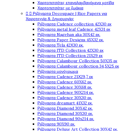
Χαρτοπετσέτες επαναλαμβανόμενα μοτίβα
Χαρτοπετσέτες με ζωάκια


Ριζόχαρτα Decoupage | Rice Papers για
Χειροτεχνία & Δημιουργίες
Ριζόχαρτα Cadence collection 42X30 εκ
Ριζόχαρτα metal leaf Cadence 42X31 εκ
Ριζόχαρτα Nagehan aka 30X42 εκ.
Ριζόχαρτα Paper Designs 45X32 εκ.
Ριζόχαρτα Tela 42Χ30 εκ.
Ριζόχαρτα ITD Collection 42X30 εκ
Ριζόχαρτα ITD Collection 21X29 εκ
Ριζόχαρτα Calambour Collection 50X35 εκ
Ριζόχαρτα Calambour collection 34,5X25 εκ
Ριζόχαρτα μονόχρωμα
Ριζόχαρτα Cadence 21Χ29,7 εκ
Ριζόχαρτα Cadence 60X62 εκ.
Ριζόχαρτα Cadence 30X68 εκ.
Ριζόχαρτα Cadence 90X214 εκ.
Ριζόχαρτα Cadence 30X30 εκ.
Ριζόχαρτα dreamart 41X32 εκ.
Ριζόχαρτα Diamond 30X42 εκ.
Ριζόχαρτα Diamond 30X30 εκ.
Ριζόχαρτα Diamond 90x214 εκ.
Ριζόχαρτα 90X90 εκ.
Ριζόχαρτα Deluxe Art Collection 30X42 εκ.