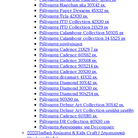
Ριζόχαρτα Nagehan aka 30X42 εκ.
Ριζόχαρτα Paper Designs 45X32 εκ.
Ριζόχαρτα Tela 42Χ30 εκ.
Ριζόχαρτα ITD Collection 42X30 εκ
Ριζόχαρτα ITD Collection 21X29 εκ
Ριζόχαρτα Calambour Collection 50X35 εκ
Ριζόχαρτα Calambour collection 34,5X25 εκ
Ριζόχαρτα μονόχρωμα
Ριζόχαρτα Cadence 21Χ29,7 εκ
Ριζόχαρτα Cadence 60X62 εκ.
Ριζόχαρτα Cadence 30X68 εκ.
Ριζόχαρτα Cadence 90X214 εκ.
Ριζόχαρτα Cadence 30X30 εκ.
Ριζόχαρτα dreamart 41X32 εκ.
Ριζόχαρτα Diamond 30X42 εκ.
Ριζόχαρτα Diamond 30X30 εκ.
Ριζόχαρτα Diamond 90x214 εκ.
Ριζόχαρτα 90X90 εκ.
Ριζόχαρτα Deluxe Art Collection 30X42 εκ.
Ριζόχαρτα Deluxe Art Collection μεγάλα μεγέθη
Ριζόχαρτα Cadence 60X80 εκ.
Ριζόχαρτα DR Collection 40X30 cm
Ριζόχαρτα Αγιογραφίες για Decoupage




Παιδικά Χρώματα & Kids Craft | Δημιουργικά