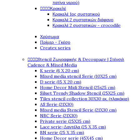
πατίνα νερού)




Κρακελέ
Κρακελέ 1ος συστατικού
Κρακελέ 2 συστατικών διάφανο
Κρακελέ 2 συστατικών - crocodile
Χρύσωμα
Πρίμερ - Γκέσο
Createx series




Stencil Ζωγραφικής & Decoupage | Στένσιλ
Cadence & Mixed Media
K serie (6 X 20 cm)
Mixed media stencil Serie (10X25 cm)
D serie (15 X 20 cm)
Home Decor Midi Stencil (25x25 cm)
Siluet Trendy Shadow Stencil (25X25 cm)
Tiles stencil collection 30X30 εκ. (πλακάκια)
AS Serie (21X30)
Mixed media Stencil Serie (21X30 cm)
NBC Serie (21X30)
Private serie (25X35 cm)
Lace serie-Δαντέλα (25 X 35 cm)
BN serie (25 X 35 cm)
Home Decor serie (45X45 cm)