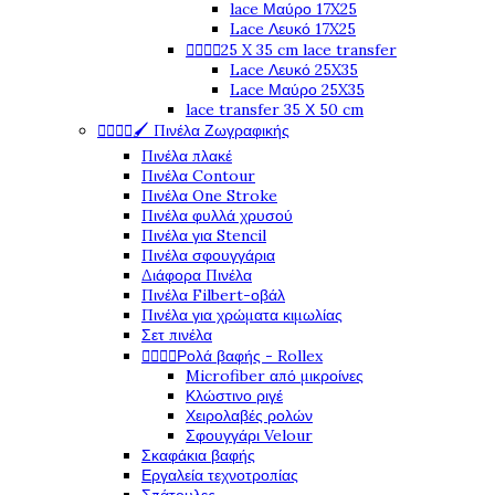
lace Μαύρο 17X25
Lace Λευκό 17X25




25 X 35 cm lace transfer
Lace Λευκό 25X35
Lace Μαύρο 25X35
lace transfer 35 Χ 50 cm




🖌️ Πινέλα Ζωγραφικής
Πινέλα πλακέ
Πινέλα Contour
Πινέλα One Stroke
Πινέλα φυλλά χρυσού
Πινέλα για Stencil
Πινέλα σφουγγάρια
Διάφορα Πινέλα
Πινέλα Filbert-οβάλ
Πινέλα για χρώματα κιμωλίας
Σετ πινέλα




Ρολά βαφής - Rollex
Microfiber από μικροίνες
Κλώστινο ριγέ
Χειρολαβές ρολών
Σφουγγάρι Velour
Σκαφάκια βαφής
Εργαλεία τεχνοτροπίας