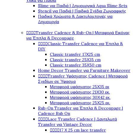
Υλικά για Παιδιά
Slime για Παιδιά | Δημιουργικά Aqua Slime Sets
Stencil για Παιδιά | Παιδικά Σχέδια Ζωγραφικής
Παιδικά Χρώματα & Δακτυλομπογιές για
Δημιουργία




Transfer Cadence & Rub-On | Μεταφορά Εικόνας
για Έπιπλα & Decoupage




Classic Transfer Cadence για Έπιπλα &
DIY
Classic transfer 17Χ25 cm
Classic transfer 25Χ35 cm
Classic transfer 35Χ50 cm
Home Decor Transfer για Furniture Makeover




Transfer Υφάσματος Cadence | Μεταφορά
Σχεδίων σε Ύφασμα
Μεταφορά υφάσματος 25Χ35 εκ
Μεταφορά υφάσματος 21Χ30 εκ.
Μεταφορά υφάσματος 30Χ42 εκ.
Μεταφορά υφάσματος 25Χ25 εκ.
Rub-On Transfer για Έπιπλα & Decoupage |
Cadence Rub On




Lace Transfer Cadence | Δαντελωτά
Transfer για Vintage Decor




17 Χ 25 cm lace transfer