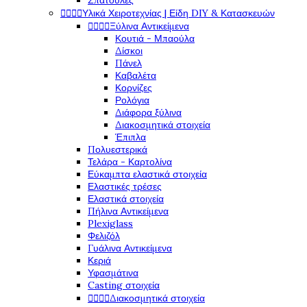
Σπάτουλες




Υλικά Χειροτεχνίας | Είδη DIY & Κατασκευών




Ξύλινα Αντικείμενα
Κουτιά - Μπαούλα
Δίσκοι
Πάνελ
Καβαλέτα
Κορνίζες
Ρολόγια
Διάφορα ξύλινα
Διακοσμητικά στοιχεία
Έπιπλα
Πολυεστερικά
Τελάρα - Καρτολίνα
Εύκαμπτα ελαστικά στοιχεία
Ελαστικές τρέσες
Ελαστικά στοιχεία
Πήλινα Αντικείμενα
Plexiglass
Φελιζόλ
Γυάλινα Αντικείμενα
Κεριά
Υφασμάτινα
Casting στοιχεία




Διακοσμητικά στοιχεία