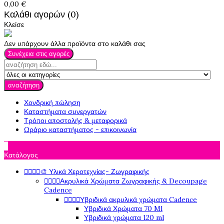
0,00 €
Καλάθι αγορών (0)
Κλείσε
Δεν υπάρχουν άλλα προϊόντα στο καλάθι σας
Συνέχεια στις αγορές
αναζήτηση
Χονδρική πώληση
Καταστήματα συνεργατών
Τρόποι αποστολής & μεταφορικά
Ωράριο καταστήματος - επικοινωνία

Κατάλογος




🎨 Υλικά Χεροτεχνίας- Ζωγραφικής




Ακρυλικά Χρώματα Ζωγραφικής & Decoupage
Cadence




Υβριδικά ακρυλικά χρώματα Cadence
Υβριδικά Χρώματα 70 Ml
Υβριδικά χρώματα 120 ml