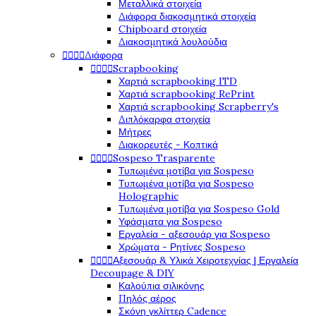
Μεταλλικά στοιχεία
Διάφορα διακοσμητικά στοιχεία
Chipboard στοιχεία
Διακοσμητικά λουλούδια




Διάφορα




Scrapbooking
Χαρτιά scrapbooking ITD
Χαρτιά scrapbooking RePrint
Χαρτιά scrapbooking Scrapberry's
Διπλόκαρφα στοιχεία
Μήτρες
Διακορευτές - Κοπτικά




Sospeso Trasparente
Τυπωμένα μοτίβα για Sospeso
Τυπωμένα μοτίβα για Sospeso
Holographic
Τυπωμένα μοτίβα για Sospeso Gold
Υφάσματα για Sospeso
Εργαλεία - αξεσουάρ για Sospeso
Χρώματα - Ρητίνες Sospeso




Αξεσουάρ & Υλικά Χειροτεχνίας | Εργαλεία
Decoupage & DIY
Καλούπια σιλικόνης
Πηλός αέρος
Σκόνη γκλίττερ Cadence