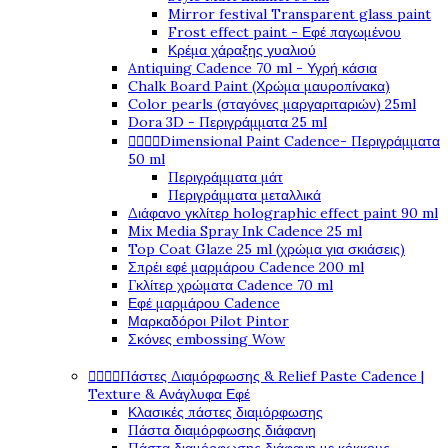
Mirror festival Transparent glass paint
Frost effect paint - Εφέ παγωμένου
Κρέμα χάραξης γυαλιού
Antiquing Cadence 70 ml - Υγρή κάσια
Chalk Board Paint (Χρώμα μαυροπίνακα)
Color pearls (σταγόνες μαργαριταριών) 25ml
Dora 3D - Περιγράμματα 25 ml




Dimensional Paint Cadence- Περιγράμματα
50 ml
Περιγράμματα μάτ
Περιγράμματα μεταλλικά
Διάφανο γκλίτερ holographic effect paint 90 ml
Mix Media Spray Ink Cadence 25 ml
Top Coat Glaze 25 ml (χρώμα για σκιάσεις)
Σπρέι εφέ μαρμάρου Cadence 200 ml
Γκλίτερ χρώματα Cadence 70 ml
Εφέ μαρμάρου Cadence
Μαρκαδόροι Pilot Pintor
Σκόνες embossing Wow




Πάστες Διαμόρφωσης & Relief Paste Cadence |
Texture & Ανάγλυφα Εφέ
Κλασικές πάστες διαμόρφωσης
Πάστα διαμόρφωσης διάφανη