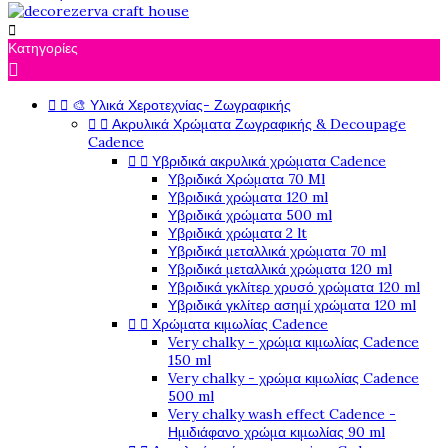

Κατηγορίες



🎨 Υλικά Χεροτεχνίας- Ζωγραφικής


Ακρυλικά Χρώματα Ζωγραφικής & Decoupage
Cadence


Υβριδικά ακρυλικά χρώματα Cadence
Υβριδικά Χρώματα 70 Ml
Υβριδικά χρώματα 120 ml
Υβριδικά χρώματα 500 ml
Υβριδικά χρώματα 2 lt
Υβριδικά μεταλλικά χρώματα 70 ml
Υβριδικά μεταλλικά χρώματα 120 ml
Υβριδικά γκλίτερ χρυσό χρώματα 120 ml
Υβριδικά γκλίτερ ασημί χρώματα 120 ml


Χρώματα κιμωλίας Cadence
Very chalky - χρώμα κιμωλίας Cadence
150 ml
Very chalky - χρώμα κιμωλίας Cadence
500 ml
Very chalky wash effect Cadence -
Ημιδιάφανο χρώμα κιμωλίας 90 ml