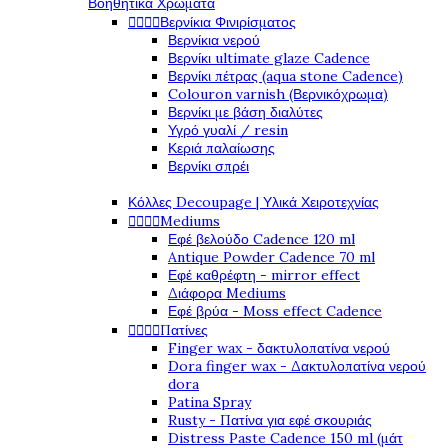
Βοηθητικά Χρώματα




Βερνίκια Φινιρίσματος
Βερνίκια νερού
Βερνίκι ultimate glaze Cadence
Βερνίκι πέτρας (aqua stone Cadence)
Colouron varnish (Βερνικόχρωμα)
Βερνίκι με βάση διαλύτες
Υγρό γυαλί / resin
Κεριά παλαίωσης
Βερνίκι σπρέι
Κόλλες Decoupage | Υλικά Χειροτεχνίας




Mediums
Εφέ βελούδο Cadence 120 ml
Antique Powder Cadence 70 ml
Εφέ καθρέφτη - mirror effect
Διάφορα Mediums
Εφέ βρύα - Moss effect Cadence




Πατίνες
Finger wax - δακτυλοπατίνα νερού
Dora finger wax - Δακτυλοπατίνα νερού
dora
Patina Spray
Rusty - Πατίνα για εφέ σκουριάς
Distress Paste Cadence 150 ml (μάτ