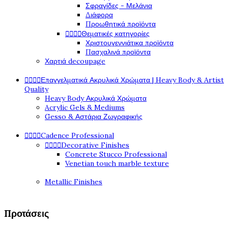
Σφραγίδες - Μελάνια
Διάφορα
Προωθητικά προϊόντα




Θεματικές κατηγορίες
Χριστουγεννιάτικα προϊόντα
Πασχαλινά προϊόντα
Χαρτιά decoupage




Επαγγελματικά Ακρυλικά Χρώματα | Heavy Body & Artist
Quality
Heavy Body Ακρυλικά Χρώματα
Acrylic Gels & Mediums
Gesso & Αστάρια Ζωγραφικής




Cadence Professional




Decorative Finishes
Concrete Stucco Professional
Venetian touch marble texture
Metallic Finishes
Προτάσεις