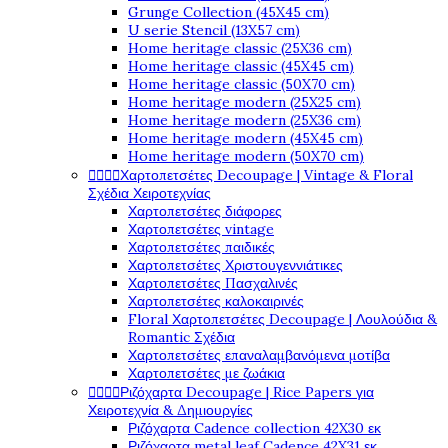
Grunge Collection (45X45 cm)
U serie Stencil (13X57 cm)
Home heritage classic (25X36 cm)
Home heritage classic (45X45 cm)
Home heritage classic (50X70 cm)
Home heritage modern (25X25 cm)
Home heritage modern (25X36 cm)
Home heritage modern (45X45 cm)
Home heritage modern (50X70 cm)




Χαρτοπετσέτες Decoupage | Vintage & Floral
Σχέδια Χειροτεχνίας
Χαρτοπετσέτες διάφορες
Χαρτοπετσέτες vintage
Χαρτοπετσέτες παιδικές
Χαρτοπετσέτες Χριστουγεννιάτικες
Χαρτοπετσέτες Πασχαλινές
Χαρτοπετσέτες καλοκαιρινές
Floral Χαρτοπετσέτες Decoupage | Λουλούδια &
Romantic Σχέδια
Χαρτοπετσέτες επαναλαμβανόμενα μοτίβα
Χαρτοπετσέτες με ζωάκια




Ριζόχαρτα Decoupage | Rice Papers για
Χειροτεχνία & Δημιουργίες
Ριζόχαρτα Cadence collection 42X30 εκ
Ριζόχαρτα metal leaf Cadence 42X31 εκ