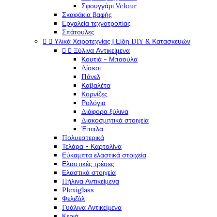
Σφουγγάρι Velour
Σκαφάκια βαφής
Εργαλεία τεχνοτροπίας
Σπάτουλες


Υλικά Χειροτεχνίας | Είδη DIY & Κατασκευών


Ξύλινα Αντικείμενα
Κουτιά - Μπαούλα
Δίσκοι
Πάνελ
Καβαλέτα
Κορνίζες
Ρολόγια
Διάφορα ξύλινα
Διακοσμητικά στοιχεία
Έπιπλα
Πολυεστερικά
Τελάρα - Καρτολίνα
Εύκαμπτα ελαστικά στοιχεία
Ελαστικές τρέσες
Ελαστικά στοιχεία
Πήλινα Αντικείμενα
Plexiglass
Φελιζόλ
Γυάλινα Αντικείμενα
Κεριά