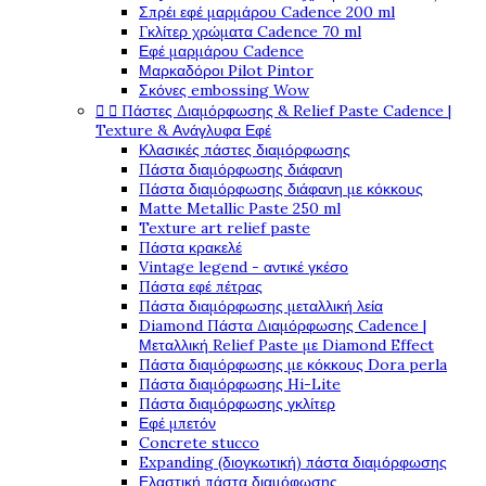
Σπρέι εφέ μαρμάρου Cadence 200 ml
Γκλίτερ χρώματα Cadence 70 ml
Εφέ μαρμάρου Cadence
Μαρκαδόροι Pilot Pintor
Σκόνες embossing Wow


Πάστες Διαμόρφωσης & Relief Paste Cadence |
Texture & Ανάγλυφα Εφέ
Κλασικές πάστες διαμόρφωσης
Πάστα διαμόρφωσης διάφανη
Πάστα διαμόρφωσης διάφανη με κόκκους
Matte Metallic Paste 250 ml
Texture art relief paste
Πάστα κρακελέ
Vintage legend - αντικέ γκέσο
Πάστα εφέ πέτρας
Πάστα διαμόρφωσης μεταλλική λεία
Diamond Πάστα Διαμόρφωσης Cadence |
Μεταλλική Relief Paste με Diamond Effect
Πάστα διαμόρφωσης με κόκκους Dora perla
Πάστα διαμόρφωσης Hi-Lite
Πάστα διαμόρφωσης γκλίτερ
Εφέ μπετόν
Concrete stucco
Expanding (διογκωτική) πάστα διαμόρφωσης
Ελαστική πάστα διαμόφωσης