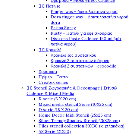
Εφέ βρύα - Moss effect Cadence


Πατίνες
Finger wax - δακτυλοπατίνα νερού
Dora finger wax - Δακτυλοπατίνα νερού
dora
Patina Spray
Rusty - Πατίνα για εφέ σκουριάς
Distress Paste Cadence 150 ml (μάτ
πατίνα νερού)


Κρακελέ
Κρακελέ 1ος συστατικού
Κρακελέ 2 συστατικών διάφανο
Κρακελέ 2 συστατικών - crocodile
Χρύσωμα
Πρίμερ - Γκέσο
Createx series


Stencil Ζωγραφικής & Decoupage | Στένσιλ
Cadence & Mixed Media
K serie (6 X 20 cm)
Mixed media stencil Serie (10X25 cm)
D serie (15 X 20 cm)
Home Decor Midi Stencil (25x25 cm)
Siluet Trendy Shadow Stencil (25X25 cm)
Tiles stencil collection 30X30 εκ. (πλακάκια)
AS Serie (21X30)