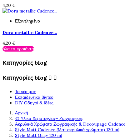
4,20 €
Εξαντλημένο
Dora metallic Cadence...
4,20 €
όλα τα προϊόντα
Κατηγορίες blog
Κατηγορίες blog


Τα νέα μας
Εκπαιδευτικά βίντεο
DIY Οδηγοί & Ιδέες
Αρχική
🎨 Υλικά Χεροτεχνίας- Ζωγραφικής
Ακρυλικά Χρώματα Ζωγραφικής & Decoupage Cadence
Style Matt Cadence (Ματ ακρυλικά χρώματα) 120 ml
Style Matt Gray 120 ml