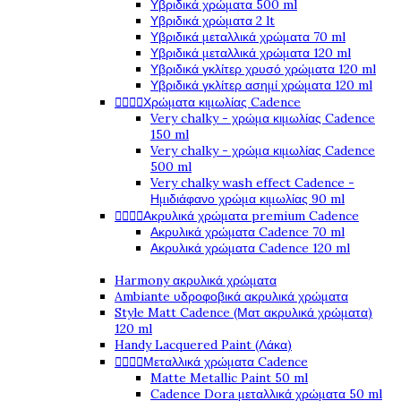
Υβριδικά χρώματα 500 ml
Υβριδικά χρώματα 2 lt
Υβριδικά μεταλλικά χρώματα 70 ml
Υβριδικά μεταλλικά χρώματα 120 ml
Υβριδικά γκλίτερ χρυσό χρώματα 120 ml
Υβριδικά γκλίτερ ασημί χρώματα 120 ml




Χρώματα κιμωλίας Cadence
Very chalky - χρώμα κιμωλίας Cadence
150 ml
Very chalky - χρώμα κιμωλίας Cadence
500 ml
Very chalky wash effect Cadence -
Ημιδιάφανο χρώμα κιμωλίας 90 ml




Ακρυλικά χρώματα premium Cadence
Ακρυλικά χρώματα Cadence 70 ml
Ακρυλικά χρώματα Cadence 120 ml
Harmony ακρυλικά χρώματα
Ambiante υδροφοβικά ακρυλικά χρώματα
Style Matt Cadence (Ματ ακρυλικά χρώματα)
120 ml
Handy Lacquered Paint (Λάκα)




Μεταλλικά χρώματα Cadence
Matte Metallic Paint 50 ml
Cadence Dora μεταλλικά χρώματα 50 ml