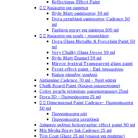
Reflectique Effect Paint


Χρώματα για ύφασμα
Style Matt υφάσματος 59 ml
Dora μεταλλικά υφάσματος Cadence 50
ml
Fashion spray για ύφασμα 100 ml


Χρώματα για γυαλί - πορσελάνη
Dora Glass Metallic & Porcelain Paint 50
ml
Very Chalky Glass Decor 59 ml
Style Matt Enamel 59 ml
Mirror festival Transparent glass paint
Frost effect paint - Εφέ παγωμένου
Κρέμα χάραξης γυαλιού
Antiquing Cadence 70 ml - Υγρή κάσια
Chalk Board Paint (Χρώμα μαυροπίνακα)
Color pearls (σταγόνες μαργαριταριών) 25ml
Dora 3D - Περιγράμματα 25 ml


Dimensional Paint Cadence- Περιγράμματα
50 ml
Περιγράμματα μάτ
Περιγράμματα μεταλλικά
Διάφανο γκλίτερ holographic effect paint 90 ml
Mix Media Spray Ink Cadence 25 ml
Top Coat Glaze 25 ml (χρώμα για σκιάσεις)