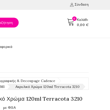
Σύνδεση
0
Καλάθι
αζήτηση
0,00 €
αφορικά
ωγραφικής & Decoupage Cadence
 Ml
Ακρυλικό Χρώμα 120ml Terracota 3210
κό Χρώμα 120ml Terracota 3210
€
με ΦΠΑ