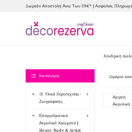
Δωρεάν Αποστολή Άνω Των 39€* | Ασφαλείς Πληρωμές
Χονδρική πώλ

Κατάλογος
Ωράριο κατ
🎨 Υλικά Χεροτεχνίας-

Αρχική
Ζωγραφικής
Ακρυλικά
Επαγγελματικά

Ακρυλικά Χρώματα |
Heavy Body & Artist