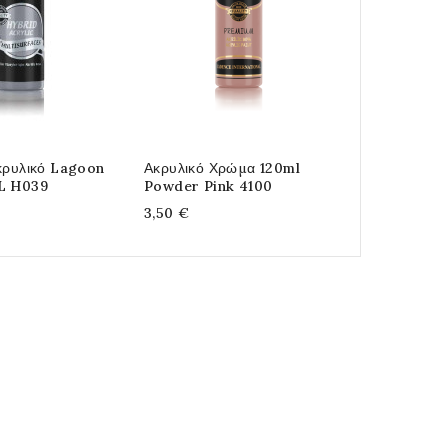
κρυλικό Lagoon
Ακρυλικό Χρώμα 120ml
Finger Wax
L H039
Powder Pink 4100
4,10 €
3,50 €