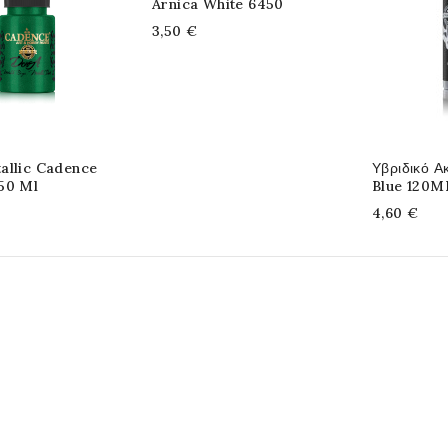
Arnica White 6450
3,50 €
allic Cadence
Υβριδικό Α
50 Ml
Blue 120M
4,60 €