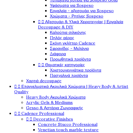
Τυπωμένα μοτίβα για Sospeso Gold
Υφάσματα για Sospeso
Εργαλεία - αξεσουάρ για Sospeso
Χρώματα - Ρητίνες Sospeso
Αξεσουάρ & Υλικά Χειροτεχνίας | Εργαλεία


Decoupage & DIY
Καλούπια σιλικόνης
Πηλός αέρος
Σκόνη γκλίττερ Cadence
Σφραγίδες - Μελάνια
Διάφορα
Προωθητικά προϊόντα
Θεματικές κατηγορίες


Χριστουγεννιάτικα προϊόντα
Πασχαλινά προϊόντα
Χαρτιά decoupage
Επαγγελματικά Ακρυλικά Χρώματα | Heavy Body & Artist


Quality
Heavy Body Ακρυλικά Χρώματα
Acrylic Gels & Mediums
Gesso & Αστάρια Ζωγραφικής
Cadence Professional


Decorative Finishes


Concrete Stucco Professional
Venetian touch marble texture