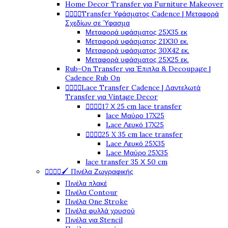
Home Decor Transfer για Furniture Makeover
Transfer Υφάσματος Cadence | Μεταφορά




Σχεδίων σε Ύφασμα
Μεταφορά υφάσματος 25Χ35 εκ
Μεταφορά υφάσματος 21Χ30 εκ.
Μεταφορά υφάσματος 30Χ42 εκ.
Μεταφορά υφάσματος 25Χ25 εκ.
Rub-On Transfer για Έπιπλα & Decoupage |
Cadence Rub On
Lace Transfer Cadence | Δαντελωτά




Transfer για Vintage Decor
17 Χ 25 cm lace transfer




lace Μαύρο 17X25
Lace Λευκό 17X25
25 X 35 cm lace transfer




Lace Λευκό 25X35
Lace Μαύρο 25X35
lace transfer 35 Χ 50 cm
🖌️ Πινέλα Ζωγραφικής




Πινέλα πλακέ
Πινέλα Contour
Πινέλα One Stroke
Πινέλα φυλλά χρυσού
Πινέλα για Stencil