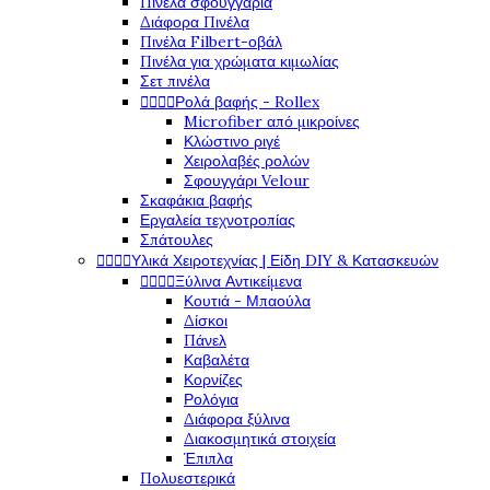
Πινέλα σφουγγάρια
Διάφορα Πινέλα
Πινέλα Filbert-οβάλ
Πινέλα για χρώματα κιμωλίας
Σετ πινέλα
Ρολά βαφής - Rollex




Microfiber από μικροίνες
Κλώστινο ριγέ
Χειρολαβές ρολών
Σφουγγάρι Velour
Σκαφάκια βαφής
Εργαλεία τεχνοτροπίας
Σπάτουλες
Υλικά Χειροτεχνίας | Είδη DIY & Κατασκευών




Ξύλινα Αντικείμενα




Κουτιά - Μπαούλα
Δίσκοι
Πάνελ
Καβαλέτα
Κορνίζες
Ρολόγια
Διάφορα ξύλινα
Διακοσμητικά στοιχεία
Έπιπλα
Πολυεστερικά