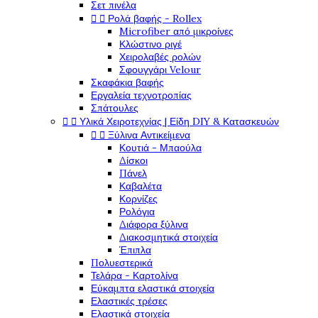
Σετ πινέλα
Ρολά βαφής - Rollex


Microfiber από μικροίνες
Κλώστινο ριγέ
Χειρολαβές ρολών
Σφουγγάρι Velour
Σκαφάκια βαφής
Εργαλεία τεχνοτροπίας
Σπάτουλες
Υλικά Χειροτεχνίας | Είδη DIY & Κατασκευών


Ξύλινα Αντικείμενα


Κουτιά - Μπαούλα
Δίσκοι
Πάνελ
Καβαλέτα
Κορνίζες
Ρολόγια
Διάφορα ξύλινα
Διακοσμητικά στοιχεία
Έπιπλα
Πολυεστερικά
Τελάρα - Καρτολίνα
Εύκαμπτα ελαστικά στοιχεία
Ελαστικές τρέσες
Ελαστικά στοιχεία