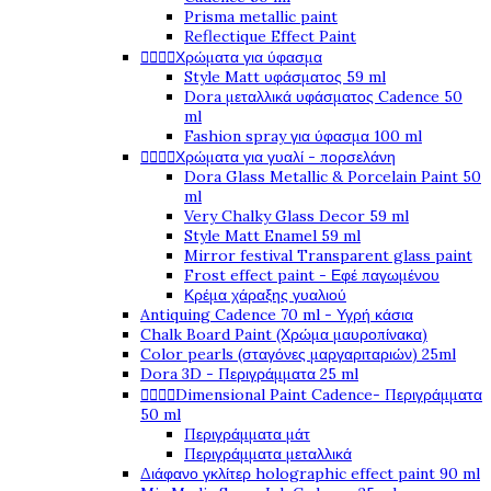
Prisma metallic paint
Reflectique Effect Paint
Χρώματα για ύφασμα




Style Matt υφάσματος 59 ml
Dora μεταλλικά υφάσματος Cadence 50
ml
Fashion spray για ύφασμα 100 ml
Χρώματα για γυαλί - πορσελάνη




Dora Glass Metallic & Porcelain Paint 50
ml
Very Chalky Glass Decor 59 ml
Style Matt Enamel 59 ml
Mirror festival Transparent glass paint
Frost effect paint - Εφέ παγωμένου
Κρέμα χάραξης γυαλιού
Antiquing Cadence 70 ml - Υγρή κάσια
Chalk Board Paint (Χρώμα μαυροπίνακα)
Color pearls (σταγόνες μαργαριταριών) 25ml
Dora 3D - Περιγράμματα 25 ml
Dimensional Paint Cadence- Περιγράμματα




50 ml
Περιγράμματα μάτ
Περιγράμματα μεταλλικά
Διάφανο γκλίτερ holographic effect paint 90 ml