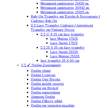
Μεταφορά υφάσματος 21Χ30 εκ.
Μεταφορά υφάσματος 30Χ42 εκ.
Μεταφορά υφάσματος 25Χ25 εκ.
Rub-On Transfer για Έπιπλα & Decoupage |
Cadence Rub On
Lace Transfer Cadence | Δαντελωτά


Transfer για Vintage Decor
17 Χ 25 cm lace transfer


lace Μαύρο 17X25
Lace Λευκό 17X25
25 X 35 cm lace transfer


Lace Λευκό 25X35
Lace Μαύρο 25X35
lace transfer 35 Χ 50 cm
🖌️ Πινέλα Ζωγραφικής


Πινέλα πλακέ
Πινέλα Contour
Πινέλα One Stroke
Πινέλα φυλλά χρυσού
Πινέλα για Stencil
Πινέλα σφουγγάρια
Διάφορα Πινέλα
Πινέλα Filbert-οβάλ
Πινέλα για χρώματα κιμωλίας