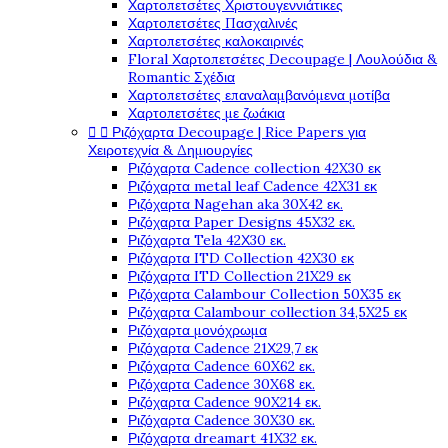
Χαρτοπετσέτες Χριστουγεννιάτικες
Χαρτοπετσέτες Πασχαλινές
Χαρτοπετσέτες καλοκαιρινές
Floral Χαρτοπετσέτες Decoupage | Λουλούδια &
Romantic Σχέδια
Χαρτοπετσέτες επαναλαμβανόμενα μοτίβα
Χαρτοπετσέτες με ζωάκια
Ριζόχαρτα Decoupage | Rice Papers για


Χειροτεχνία & Δημιουργίες
Ριζόχαρτα Cadence collection 42X30 εκ
Ριζόχαρτα metal leaf Cadence 42X31 εκ
Ριζόχαρτα Nagehan aka 30X42 εκ.
Ριζόχαρτα Paper Designs 45X32 εκ.
Ριζόχαρτα Tela 42Χ30 εκ.
Ριζόχαρτα ITD Collection 42X30 εκ
Ριζόχαρτα ITD Collection 21X29 εκ
Ριζόχαρτα Calambour Collection 50X35 εκ
Ριζόχαρτα Calambour collection 34,5X25 εκ
Ριζόχαρτα μονόχρωμα
Ριζόχαρτα Cadence 21Χ29,7 εκ
Ριζόχαρτα Cadence 60X62 εκ.
Ριζόχαρτα Cadence 30X68 εκ.
Ριζόχαρτα Cadence 90X214 εκ.
Ριζόχαρτα Cadence 30X30 εκ.
Ριζόχαρτα dreamart 41X32 εκ.