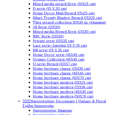
Mixed media stencil Serie (10X25 cm)
D serie (15 X 20 cm)
Home Decor Midi Stencil (25x25 cm)
Siluet Trendy Shadow Stencil (25X25 cm)
Tiles stencil collection 30X30 εκ. (πλακάκια)
AS Serie (21X30)
Mixed media Stencil Serie (21X30 cm)
NBC Serie (21X30)
Private serie (25X35 cm)
Lace serie-Δαντέλα (25 X 35 cm)
BN serie (25 X 35 cm)
Home Decor serie (45X45 cm)
Grunge Collection (45X45 cm)
U serie Stencil (13X57 cm)
Home heritage classic (25X36 cm)
Home heritage classic (45X45 cm)
Home heritage classic (50X70 cm)
Home heritage modern (25X25 cm)
Home heritage modern (25X36 cm)
Home heritage modern (45X45 cm)
Home heritage modern (50X70 cm)
Χαρτοπετσέτες Decoupage | Vintage & Floral




Σχέδια Χειροτεχνίας
Χαρτοπετσέτες διάφορες