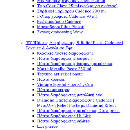
Mix Media Spray Ink Cadence 25 ml
Top Coat Glaze 25 ml (χρώμα για σκιάσεις)
Σπρέι εφέ μαρμάρου Cadence 200 ml
Γκλίτερ χρώματα Cadence 70 ml
Εφέ μαρμάρου Cadence
Μαρκαδόροι Pilot Pintor
Σκόνες embossing Wow
Πάστες Διαμόρφωσης & Relief Paste Cadence |




Texture & Ανάγλυφα Εφέ
Κλασικές πάστες διαμόρφωσης
Πάστα διαμόρφωσης διάφανη
Πάστα διαμόρφωσης διάφανη με κόκκους
Matte Metallic Paste 250 ml
Texture art relief paste
Πάστα κρακελέ
Vintage legend - αντικέ γκέσο
Πάστα εφέ πέτρας
Πάστα διαμόρφωσης μεταλλική λεία
Diamond Πάστα Διαμόρφωσης Cadence |
Μεταλλική Relief Paste με Diamond Effect
Πάστα διαμόρφωσης με κόκκους Dora perla
Πάστα διαμόρφωσης Hi-Lite
Πάστα διαμόρφωσης γκλίτερ
Εφέ μπετόν