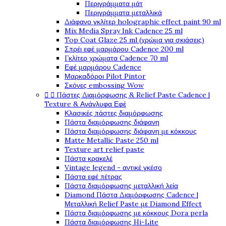
Περιγράμματα μάτ
Περιγράμματα μεταλλικά
Διάφανο γκλίτερ holographic effect paint 90 ml
Mix Media Spray Ink Cadence 25 ml
Top Coat Glaze 25 ml (χρώμα για σκιάσεις)
Σπρέι εφέ μαρμάρου Cadence 200 ml
Γκλίτερ χρώματα Cadence 70 ml
Εφέ μαρμάρου Cadence
Μαρκαδόροι Pilot Pintor
Σκόνες embossing Wow
Πάστες Διαμόρφωσης & Relief Paste Cadence |


Texture & Ανάγλυφα Εφέ
Κλασικές πάστες διαμόρφωσης
Πάστα διαμόρφωσης διάφανη
Πάστα διαμόρφωσης διάφανη με κόκκους
Matte Metallic Paste 250 ml
Texture art relief paste
Πάστα κρακελέ
Vintage legend - αντικέ γκέσο
Πάστα εφέ πέτρας
Πάστα διαμόρφωσης μεταλλική λεία
Diamond Πάστα Διαμόρφωσης Cadence |
Μεταλλική Relief Paste με Diamond Effect
Πάστα διαμόρφωσης με κόκκους Dora perla
Πάστα διαμόρφωσης Hi-Lite