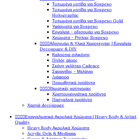
Τυπωμένα μοτίβα για Sospeso
Τυπωμένα μοτίβα για Sospeso
Holographic
Τυπωμένα μοτίβα για Sospeso Gold
Υφάσματα για Sospeso
Εργαλεία - αξεσουάρ για Sospeso
Χρώματα - Ρητίνες Sospeso
Αξεσουάρ & Υλικά Χειροτεχνίας | Εργαλεία




Decoupage & DIY
Καλούπια σιλικόνης
Πηλός αέρος
Σκόνη γκλίττερ Cadence
Σφραγίδες - Μελάνια
Διάφορα
Προωθητικά προϊόντα
Θεματικές κατηγορίες




Χριστουγεννιάτικα προϊόντα
Πασχαλινά προϊόντα
Χαρτιά decoupage
Επαγγελματικά Ακρυλικά Χρώματα | Heavy Body & Artist




Quality
Heavy Body Ακρυλικά Χρώματα
Acrylic Gels & Mediums