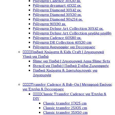
Ριζόχαρτα Cadence 30X30 εκ.
Ριζόχαρτα dreamart 41X32 εκ.
Ριζόχαρτα Diamond 30X42 εκ.
Ριζόχαρτα Diamond 30X30 εκ.
Ριζόχαρτα Diamond 90x214 εκ.
Ριζόχαρτα 90X90 εκ.
Ριζόχαρτα Deluxe Art Collection 30X42 εκ.
Ριζόχαρτα Deluxe Art Collection μεγάλα μεγέθη
Ριζόχαρτα Cadence 60X80 εκ.
Ριζόχαρτα DR Collection 40X30 cm
Ριζόχαρτα Αγιογραφίες για Decoupage
Παιδικά Χρώματα & Kids Craft | Δημιουργικά




Υλικά για Παιδιά
Slime για Παιδιά | Δημιουργικά Aqua Slime Sets
Stencil για Παιδιά | Παιδικά Σχέδια Ζωγραφικής
Παιδικά Χρώματα & Δακτυλομπογιές για
Δημιουργία
Transfer Cadence & Rub-On | Μεταφορά Εικόνας




για Έπιπλα & Decoupage
Classic Transfer Cadence για Έπιπλα &




DIY
Classic transfer 17Χ25 cm
Classic transfer 25Χ35 cm
Classic transfer 35Χ50 cm