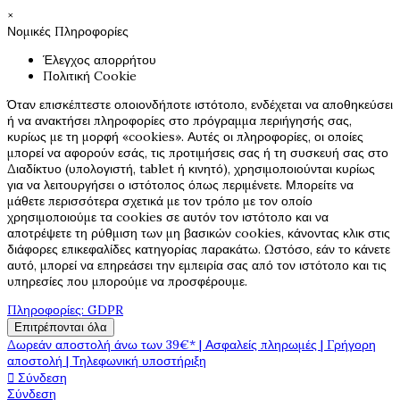
×
Νομικές Πληροφορίες
Έλεγχος απορρήτου
Πολιτική Cookie
Όταν επισκέπτεστε οποιονδήποτε ιστότοπο, ενδέχεται να αποθηκεύσει
ή να ανακτήσει πληροφορίες στο πρόγραμμα περιήγησής σας,
κυρίως με τη μορφή «cookies». Αυτές οι πληροφορίες, οι οποίες
μπορεί να αφορούν εσάς, τις προτιμήσεις σας ή τη συσκευή σας στο
Διαδίκτυο (υπολογιστή, tablet ή κινητό), χρησιμοποιούνται κυρίως
για να λειτουργήσει ο ιστότοπος όπως περιμένετε. Μπορείτε να
μάθετε περισσότερα σχετικά με τον τρόπο με τον οποίο
χρησιμοποιούμε τα cookies σε αυτόν τον ιστότοπο και να
αποτρέψετε τη ρύθμιση των μη βασικών cookies, κάνοντας κλικ στις
διάφορες επικεφαλίδες κατηγορίας παρακάτω. Ωστόσο, εάν το κάνετε
αυτό, μπορεί να επηρεάσει την εμπειρία σας από τον ιστότοπο και τις
υπηρεσίες που μπορούμε να προσφέρουμε.
Πληροφορίες: GDPR
Επιτρέπονται όλα
Δωρεάν αποστολή άνω των 39€* | Ασφαλείς πληρωμές | Γρήγορη
αποστολή | Τηλεφωνική υποστήριξη
Σύνδεση

Σύνδεση