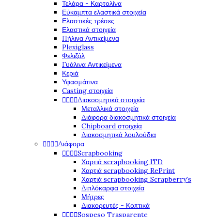
Τελάρα - Καρτολίνα
Εύκαμπτα ελαστικά στοιχεία
Ελαστικές τρέσες
Ελαστικά στοιχεία
Πήλινα Αντικείμενα
Plexiglass
Φελιζόλ
Γυάλινα Αντικείμενα
Κεριά
Υφασμάτινα
Casting στοιχεία
Διακοσμητικά στοιχεία




Μεταλλικά στοιχεία
Διάφορα διακοσμητικά στοιχεία
Chipboard στοιχεία
Διακοσμητικά λουλούδια
Διάφορα




Scrapbooking




Χαρτιά scrapbooking ITD
Χαρτιά scrapbooking RePrint
Χαρτιά scrapbooking Scrapberry's
Διπλόκαρφα στοιχεία
Μήτρες
Διακορευτές - Κοπτικά
Sospeso Trasparente



