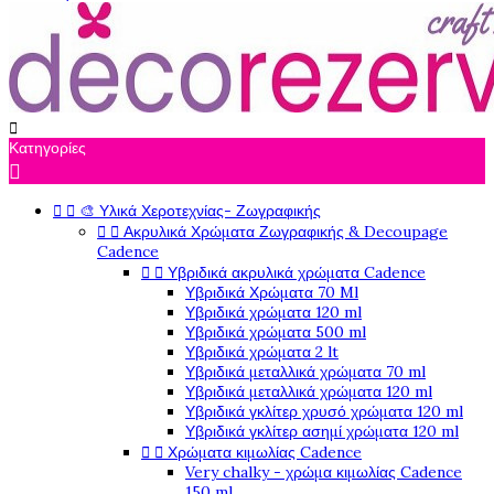

Κατηγορίες

🎨 Υλικά Χεροτεχνίας- Ζωγραφικής


Ακρυλικά Χρώματα Ζωγραφικής & Decoupage


Cadence
Υβριδικά ακρυλικά χρώματα Cadence


Υβριδικά Χρώματα 70 Ml
Υβριδικά χρώματα 120 ml
Υβριδικά χρώματα 500 ml
Υβριδικά χρώματα 2 lt
Υβριδικά μεταλλικά χρώματα 70 ml
Υβριδικά μεταλλικά χρώματα 120 ml
Υβριδικά γκλίτερ χρυσό χρώματα 120 ml
Υβριδικά γκλίτερ ασημί χρώματα 120 ml
Χρώματα κιμωλίας Cadence


Very chalky - χρώμα κιμωλίας Cadence
150 ml