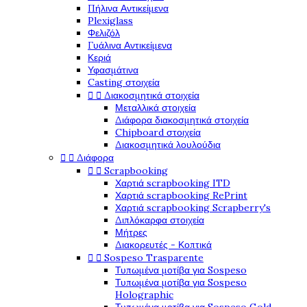
Πήλινα Αντικείμενα
Plexiglass
Φελιζόλ
Γυάλινα Αντικείμενα
Κεριά
Υφασμάτινα
Casting στοιχεία
Διακοσμητικά στοιχεία


Μεταλλικά στοιχεία
Διάφορα διακοσμητικά στοιχεία
Chipboard στοιχεία
Διακοσμητικά λουλούδια
Διάφορα


Scrapbooking


Χαρτιά scrapbooking ITD
Χαρτιά scrapbooking RePrint
Χαρτιά scrapbooking Scrapberry's
Διπλόκαρφα στοιχεία
Μήτρες
Διακορευτές - Κοπτικά
Sospeso Trasparente


Τυπωμένα μοτίβα για Sospeso
Τυπωμένα μοτίβα για Sospeso
Holographic