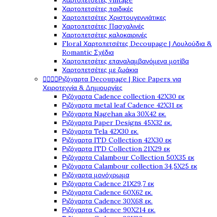
Χαρτοπετσέτες vintage
Χαρτοπετσέτες παιδικές
Χαρτοπετσέτες Χριστουγεννιάτικες
Χαρτοπετσέτες Πασχαλινές
Χαρτοπετσέτες καλοκαιρινές
Floral Χαρτοπετσέτες Decoupage | Λουλούδια &
Romantic Σχέδια
Χαρτοπετσέτες επαναλαμβανόμενα μοτίβα
Χαρτοπετσέτες με ζωάκια
Ριζόχαρτα Decoupage | Rice Papers για




Χειροτεχνία & Δημιουργίες
Ριζόχαρτα Cadence collection 42X30 εκ
Ριζόχαρτα metal leaf Cadence 42X31 εκ
Ριζόχαρτα Nagehan aka 30X42 εκ.
Ριζόχαρτα Paper Designs 45X32 εκ.
Ριζόχαρτα Tela 42Χ30 εκ.
Ριζόχαρτα ITD Collection 42X30 εκ
Ριζόχαρτα ITD Collection 21X29 εκ
Ριζόχαρτα Calambour Collection 50X35 εκ
Ριζόχαρτα Calambour collection 34,5X25 εκ
Ριζόχαρτα μονόχρωμα
Ριζόχαρτα Cadence 21Χ29,7 εκ
Ριζόχαρτα Cadence 60X62 εκ.
Ριζόχαρτα Cadence 30X68 εκ.
Ριζόχαρτα Cadence 90X214 εκ.