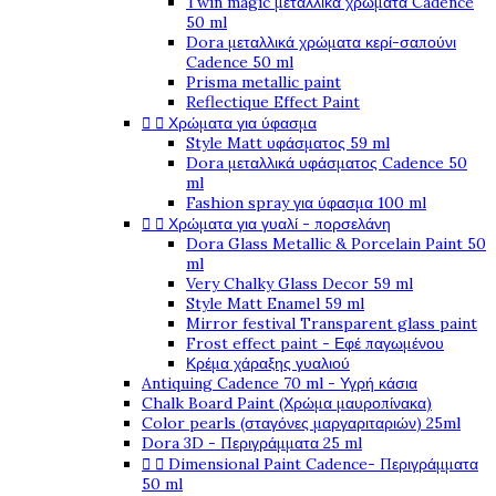
Twin magic μεταλλικά χρώματα Cadence
50 ml
Dora μεταλλικά χρώματα κερί-σαπούνι
Cadence 50 ml
Prisma metallic paint
Reflectique Effect Paint
Χρώματα για ύφασμα


Style Matt υφάσματος 59 ml
Dora μεταλλικά υφάσματος Cadence 50
ml
Fashion spray για ύφασμα 100 ml
Χρώματα για γυαλί - πορσελάνη


Dora Glass Metallic & Porcelain Paint 50
ml
Very Chalky Glass Decor 59 ml
Style Matt Enamel 59 ml
Mirror festival Transparent glass paint
Frost effect paint - Εφέ παγωμένου
Κρέμα χάραξης γυαλιού
Antiquing Cadence 70 ml - Υγρή κάσια
Chalk Board Paint (Χρώμα μαυροπίνακα)
Color pearls (σταγόνες μαργαριταριών) 25ml
Dora 3D - Περιγράμματα 25 ml
Dimensional Paint Cadence- Περιγράμματα


50 ml