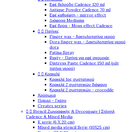
Εφέ βελούδο Cadence 120 ml
Antique Powder Cadence 70 ml
Εφέ καθρέφτη - mirror effect
Διάφορα Mediums
Εφέ βρύα - Moss effect Cadence
Πατίνες


Finger wax - δακτυλοπατίνα νερού
Dora finger wax - Δακτυλοπατίνα νερού
dora
Patina Spray
Rusty - Πατίνα για εφέ σκουριάς
Distress Paste Cadence 150 ml (μάτ
πατίνα νερού)
Κρακελέ


Κρακελέ 1ος συστατικού
Κρακελέ 2 συστατικών διάφανο
Κρακελέ 2 συστατικών - crocodile
Χρύσωμα
Πρίμερ - Γκέσο
Createx series
Stencil Ζωγραφικής & Decoupage | Στένσιλ


Cadence & Mixed Media
K serie (6 X 20 cm)
Mixed media stencil Serie (10X25 cm)