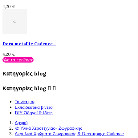
4,20 €
Dora metallic Cadence...
4,20 €
όλα τα προϊόντα
Κατηγορίες blog
Κατηγορίες blog


Τα νέα μας
Εκπαιδευτικά βίντεο
DIY Οδηγοί & Ιδέες
Αρχική
🎨 Υλικά Χεροτεχνίας- Ζωγραφικής
Ακρυλικά Χρώματα Ζωγραφικής & Decoupage Cadence