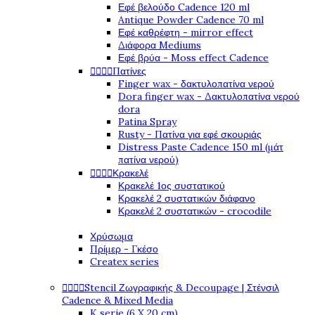
Εφέ βελούδο Cadence 120 ml
Antique Powder Cadence 70 ml
Εφέ καθρέφτη - mirror effect
Διάφορα Mediums
Εφέ βρύα - Moss effect Cadence
Πατίνες




Finger wax - δακτυλοπατίνα νερού
Dora finger wax - Δακτυλοπατίνα νερού
dora
Patina Spray
Rusty - Πατίνα για εφέ σκουριάς
Distress Paste Cadence 150 ml (μάτ
πατίνα νερού)
Κρακελέ




Κρακελέ 1ος συστατικού
Κρακελέ 2 συστατικών διάφανο
Κρακελέ 2 συστατικών - crocodile
Χρύσωμα
Πρίμερ - Γκέσο
Createx series
Stencil Ζωγραφικής & Decoupage | Στένσιλ




Cadence & Mixed Media
K serie (6 X 20 cm)