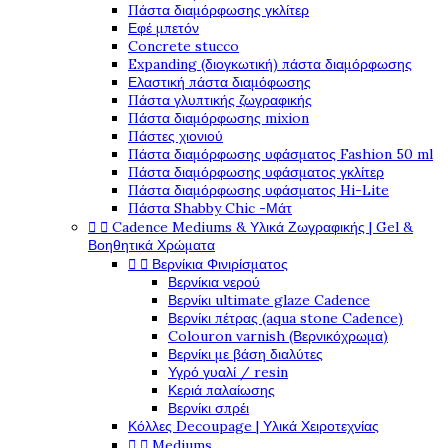
Πάστα διαμόρφωσης γκλίτερ
Εφέ μπετόν
Concrete stucco
Expanding (διογκωτική) πάστα διαμόρφωσης
Ελαστική πάστα διαμόφωσης
Πάστα γλυπτικής ζωγραφικής
Πάστα διαμόρφωσης mixion
Πάστες χιονιού
Πάστα διαμόρφωσης υφάσματος Fashion 50 ml
Πάστα διαμόρφωσης υφάσματος γκλίτερ
Πάστα διαμόρφωσης υφάσματος Hi-Lite
Πάστα Shabby Chic -Μάτ
Cadence Mediums & Υλικά Ζωγραφικής | Gel &


Βοηθητικά Χρώματα
Βερνίκια Φινιρίσματος


Βερνίκια νερού
Βερνίκι ultimate glaze Cadence
Βερνίκι πέτρας (aqua stone Cadence)
Colouron varnish (Βερνικόχρωμα)
Βερνίκι με βάση διαλύτες
Υγρό γυαλί / resin
Κεριά παλαίωσης
Βερνίκι σπρέι
Κόλλες Decoupage | Υλικά Χειροτεχνίας
Mediums

