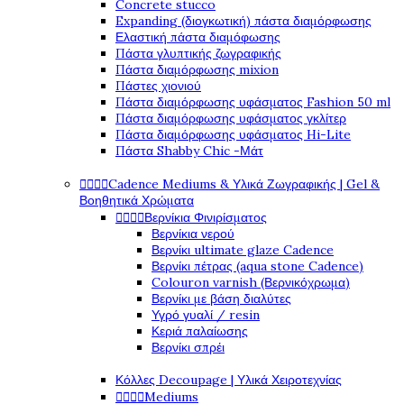
Concrete stucco
Expanding (διογκωτική) πάστα διαμόρφωσης
Ελαστική πάστα διαμόφωσης
Πάστα γλυπτικής ζωγραφικής
Πάστα διαμόρφωσης mixion
Πάστες χιονιού
Πάστα διαμόρφωσης υφάσματος Fashion 50 ml
Πάστα διαμόρφωσης υφάσματος γκλίτερ
Πάστα διαμόρφωσης υφάσματος Hi-Lite
Πάστα Shabby Chic -Μάτ
Cadence Mediums & Υλικά Ζωγραφικής | Gel &




Βοηθητικά Χρώματα
Βερνίκια Φινιρίσματος




Βερνίκια νερού
Βερνίκι ultimate glaze Cadence
Βερνίκι πέτρας (aqua stone Cadence)
Colouron varnish (Βερνικόχρωμα)
Βερνίκι με βάση διαλύτες
Υγρό γυαλί / resin
Κεριά παλαίωσης
Βερνίκι σπρέι
Κόλλες Decoupage | Υλικά Χειροτεχνίας
Mediums



