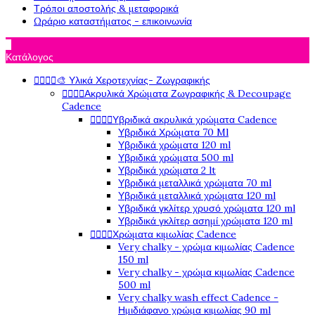
Τρόποι αποστολής & μεταφορικά
Ωράριο καταστήματος - επικοινωνία

Κατάλογος
🎨 Υλικά Χεροτεχνίας- Ζωγραφικής




Ακρυλικά Χρώματα Ζωγραφικής & Decoupage




Cadence
Υβριδικά ακρυλικά χρώματα Cadence




Υβριδικά Χρώματα 70 Ml
Υβριδικά χρώματα 120 ml
Υβριδικά χρώματα 500 ml
Υβριδικά χρώματα 2 lt
Υβριδικά μεταλλικά χρώματα 70 ml
Υβριδικά μεταλλικά χρώματα 120 ml
Υβριδικά γκλίτερ χρυσό χρώματα 120 ml
Υβριδικά γκλίτερ ασημί χρώματα 120 ml
Χρώματα κιμωλίας Cadence




Very chalky - χρώμα κιμωλίας Cadence
150 ml
Very chalky - χρώμα κιμωλίας Cadence
500 ml
Very chalky wash effect Cadence -
Ημιδιάφανο χρώμα κιμωλίας 90 ml