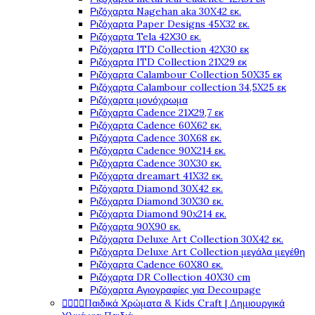
Ριζόχαρτα Nagehan aka 30X42 εκ.
Ριζόχαρτα Paper Designs 45X32 εκ.
Ριζόχαρτα Tela 42Χ30 εκ.
Ριζόχαρτα ITD Collection 42X30 εκ
Ριζόχαρτα ITD Collection 21X29 εκ
Ριζόχαρτα Calambour Collection 50X35 εκ
Ριζόχαρτα Calambour collection 34,5X25 εκ
Ριζόχαρτα μονόχρωμα
Ριζόχαρτα Cadence 21Χ29,7 εκ
Ριζόχαρτα Cadence 60X62 εκ.
Ριζόχαρτα Cadence 30X68 εκ.
Ριζόχαρτα Cadence 90X214 εκ.
Ριζόχαρτα Cadence 30X30 εκ.
Ριζόχαρτα dreamart 41X32 εκ.
Ριζόχαρτα Diamond 30X42 εκ.
Ριζόχαρτα Diamond 30X30 εκ.
Ριζόχαρτα Diamond 90x214 εκ.
Ριζόχαρτα 90X90 εκ.
Ριζόχαρτα Deluxe Art Collection 30X42 εκ.
Ριζόχαρτα Deluxe Art Collection μεγάλα μεγέθη
Ριζόχαρτα Cadence 60X80 εκ.
Ριζόχαρτα DR Collection 40X30 cm
Ριζόχαρτα Αγιογραφίες για Decoupage




Παιδικά Χρώματα & Kids Craft | Δημιουργικά