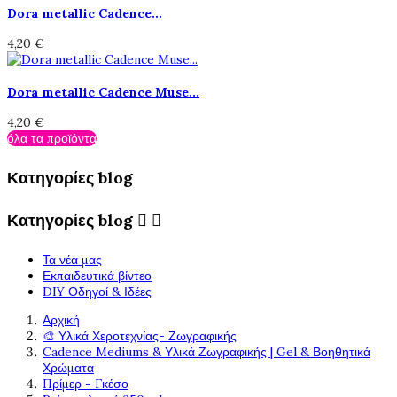
Dora metallic Cadence...
4,20 €
Dora metallic Cadence Muse...
4,20 €
όλα τα προϊόντα
Κατηγορίες blog
Κατηγορίες blog


Τα νέα μας
Εκπαιδευτικά βίντεο
DIY Οδηγοί & Ιδέες
Αρχική
🎨 Υλικά Χεροτεχνίας- Ζωγραφικής
Cadence Mediums & Υλικά Ζωγραφικής | Gel & Βοηθητικά
Χρώματα
Πρίμερ - Γκέσο