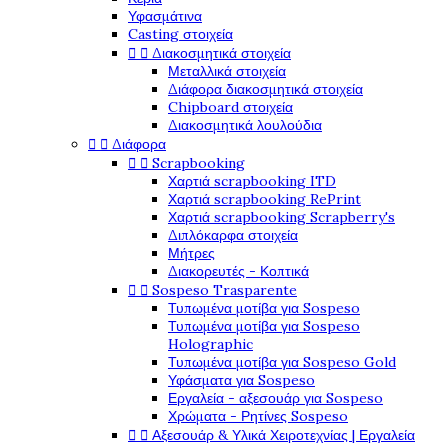
Υφασμάτινα
Casting στοιχεία


Διακοσμητικά στοιχεία
Μεταλλικά στοιχεία
Διάφορα διακοσμητικά στοιχεία
Chipboard στοιχεία
Διακοσμητικά λουλούδια


Διάφορα


Scrapbooking
Χαρτιά scrapbooking ITD
Χαρτιά scrapbooking RePrint
Χαρτιά scrapbooking Scrapberry's
Διπλόκαρφα στοιχεία
Μήτρες
Διακορευτές - Κοπτικά


Sospeso Trasparente
Τυπωμένα μοτίβα για Sospeso
Τυπωμένα μοτίβα για Sospeso
Holographic
Τυπωμένα μοτίβα για Sospeso Gold
Υφάσματα για Sospeso
Εργαλεία - αξεσουάρ για Sospeso
Χρώματα - Ρητίνες Sospeso


Αξεσουάρ & Υλικά Χειροτεχνίας | Εργαλεία