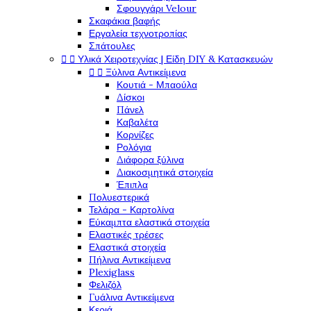
Σφουγγάρι Velour
Σκαφάκια βαφής
Εργαλεία τεχνοτροπίας
Σπάτουλες


Υλικά Χειροτεχνίας | Είδη DIY & Κατασκευών


Ξύλινα Αντικείμενα
Κουτιά - Μπαούλα
Δίσκοι
Πάνελ
Καβαλέτα
Κορνίζες
Ρολόγια
Διάφορα ξύλινα
Διακοσμητικά στοιχεία
Έπιπλα
Πολυεστερικά
Τελάρα - Καρτολίνα
Εύκαμπτα ελαστικά στοιχεία
Ελαστικές τρέσες
Ελαστικά στοιχεία
Πήλινα Αντικείμενα
Plexiglass
Φελιζόλ
Γυάλινα Αντικείμενα
Κεριά