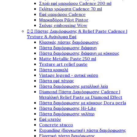
Σπρέι εφέ μαρμάρου Cadence 200 ml
Γκλίτερ χρώματα Cadence 70 ml
Εφέ μαρμάρου Cadence
Μαρκαδόροι Pilot Pintor
Σκόνες embossing Wow


Πάστες Διαμόρφωσης & Relief Paste Cadence |
Texture & Ανάγλυφα Εφέ
Κλασικές πάστες διαμόρφωσης
Πάστα διαμόρφωσης διάφανη
Πάστα διαμόρφωσης διάφανη με κόκκους
Matte Metallic Paste 250 ml
Texture art relief paste
Πάστα κρακελέ
Vintage legend - αντικέ γκέσο
Πάστα εφέ πέτρας
Πάστα διαμόρφωσης μεταλλική λεία
Diamond Πάστα Διαμόρφωσης Cadence |
Μεταλλική Relief Paste με Diamond Effect
Πάστα διαμόρφωσης με κόκκους Dora perla
Πάστα διαμόρφωσης Hi-Lite
Πάστα διαμόρφωσης γκλίτερ
Εφέ μπετόν
Concrete stucco
Expanding (διογκωτική) πάστα διαμόρφωσης
Ελαστική πάστα διαμόφωσης