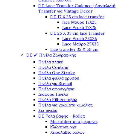
Cadence Rub On


Lace Transfer Cadence | Δαντελωτά
Transfer για Vintage Decor


17 Χ 25 cm lace transfer
lace Μαύρο 17X25
Lace Λευκό 17X25


25 X 35 cm lace transfer
Lace Λευκό 25X35
Lace Μαύρο 25X35
lace transfer 35 Χ 50 cm


🖌️ Πινέλα Ζωγραφικής
Πινέλα πλακέ
Πινέλα Contour
Πινέλα One Stroke
Πινέλα φυλλά χρυσού
Πινέλα για Stencil
Πινέλα σφουγγάρια
Διάφορα Πινέλα
Πινέλα Filbert-οβάλ
Πινέλα για χρώματα κιμωλίας
Σετ πινέλα


Ρολά βαφής - Rollex
Microfiber από μικροίνες
Κλώστινο ριγέ
Χειρολαβές ρολών