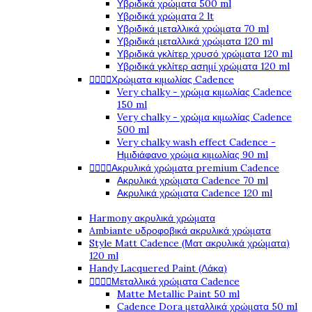
Υβριδικά χρώματα 500 ml
Υβριδικά χρώματα 2 lt
Υβριδικά μεταλλικά χρώματα 70 ml
Υβριδικά μεταλλικά χρώματα 120 ml
Υβριδικά γκλίτερ χρυσό χρώματα 120 ml
Υβριδικά γκλίτερ ασημί χρώματα 120 ml




Χρώματα κιμωλίας Cadence
Very chalky - χρώμα κιμωλίας Cadence
150 ml
Very chalky - χρώμα κιμωλίας Cadence
500 ml
Very chalky wash effect Cadence -
Ημιδιάφανο χρώμα κιμωλίας 90 ml




Ακρυλικά χρώματα premium Cadence
Ακρυλικά χρώματα Cadence 70 ml
Ακρυλικά χρώματα Cadence 120 ml
Harmony ακρυλικά χρώματα
Ambiante υδροφοβικά ακρυλικά χρώματα
Style Matt Cadence (Ματ ακρυλικά χρώματα)
120 ml
Handy Lacquered Paint (Λάκα)




Μεταλλικά χρώματα Cadence
Matte Metallic Paint 50 ml
Cadence Dora μεταλλικά χρώματα 50 ml