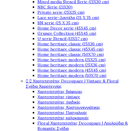
Mixed media Stencil Serie (21X30 cm)
NBC Serie (21X30)
Private serie (25X35 cm)
Lace serie-Δαντέλα (25 X 35 cm)
BN serie (25 X 35 cm)
Home Decor serie (45X45 cm)
Grunge Collection (45X45 cm)
U serie Stencil (13X57 cm)
Home heritage classic (25X36 cm)
Home heritage classic (45X45 cm)
Home heritage classic (50X70 cm)
Home heritage modern (25X25 cm)
Home heritage modern (25X36 cm)
Home heritage modern (45X45 cm)
Home heritage modern (50X70 cm)


Χαρτοπετσέτες Decoupage | Vintage & Floral
Σχέδια Χειροτεχνίας
Χαρτοπετσέτες διάφορες
Χαρτοπετσέτες vintage
Χαρτοπετσέτες παιδικές
Χαρτοπετσέτες Χριστουγεννιάτικες
Χαρτοπετσέτες Πασχαλινές
Χαρτοπετσέτες καλοκαιρινές
Floral Χαρτοπετσέτες Decoupage | Λουλούδια &
Romantic Σχέδια