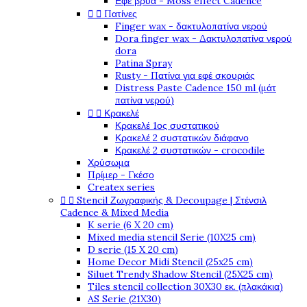
Εφέ βρύα - Moss effect Cadence


Πατίνες
Finger wax - δακτυλοπατίνα νερού
Dora finger wax - Δακτυλοπατίνα νερού
dora
Patina Spray
Rusty - Πατίνα για εφέ σκουριάς
Distress Paste Cadence 150 ml (μάτ
πατίνα νερού)


Κρακελέ
Κρακελέ 1ος συστατικού
Κρακελέ 2 συστατικών διάφανο
Κρακελέ 2 συστατικών - crocodile
Χρύσωμα
Πρίμερ - Γκέσο
Createx series


Stencil Ζωγραφικής & Decoupage | Στένσιλ
Cadence & Mixed Media
K serie (6 X 20 cm)
Mixed media stencil Serie (10X25 cm)
D serie (15 X 20 cm)
Home Decor Midi Stencil (25x25 cm)
Siluet Trendy Shadow Stencil (25X25 cm)
Tiles stencil collection 30X30 εκ. (πλακάκια)
AS Serie (21X30)