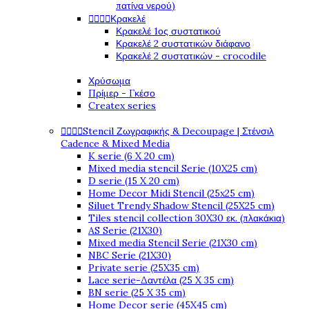
πατίνα νερού)




Κρακελέ
Κρακελέ 1ος συστατικού
Κρακελέ 2 συστατικών διάφανο
Κρακελέ 2 συστατικών - crocodile
Χρύσωμα
Πρίμερ - Γκέσο
Createx series




Stencil Ζωγραφικής & Decoupage | Στένσιλ
Cadence & Mixed Media
K serie (6 X 20 cm)
Mixed media stencil Serie (10X25 cm)
D serie (15 X 20 cm)
Home Decor Midi Stencil (25x25 cm)
Siluet Trendy Shadow Stencil (25X25 cm)
Tiles stencil collection 30X30 εκ. (πλακάκια)
AS Serie (21X30)
Mixed media Stencil Serie (21X30 cm)
NBC Serie (21X30)
Private serie (25X35 cm)
Lace serie-Δαντέλα (25 X 35 cm)
BN serie (25 X 35 cm)
Home Decor serie (45X45 cm)