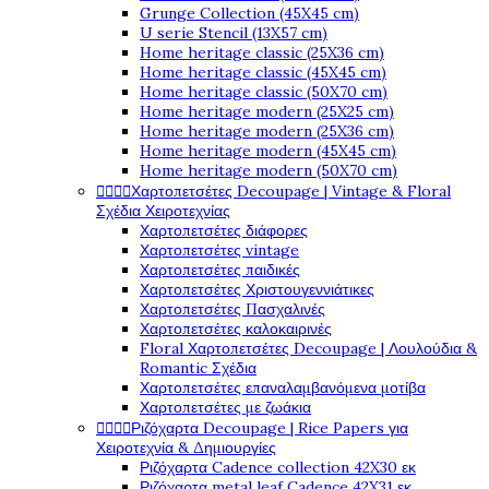
Grunge Collection (45X45 cm)
U serie Stencil (13X57 cm)
Home heritage classic (25X36 cm)
Home heritage classic (45X45 cm)
Home heritage classic (50X70 cm)
Home heritage modern (25X25 cm)
Home heritage modern (25X36 cm)
Home heritage modern (45X45 cm)
Home heritage modern (50X70 cm)




Χαρτοπετσέτες Decoupage | Vintage & Floral
Σχέδια Χειροτεχνίας
Χαρτοπετσέτες διάφορες
Χαρτοπετσέτες vintage
Χαρτοπετσέτες παιδικές
Χαρτοπετσέτες Χριστουγεννιάτικες
Χαρτοπετσέτες Πασχαλινές
Χαρτοπετσέτες καλοκαιρινές
Floral Χαρτοπετσέτες Decoupage | Λουλούδια &
Romantic Σχέδια
Χαρτοπετσέτες επαναλαμβανόμενα μοτίβα
Χαρτοπετσέτες με ζωάκια




Ριζόχαρτα Decoupage | Rice Papers για
Χειροτεχνία & Δημιουργίες
Ριζόχαρτα Cadence collection 42X30 εκ
Ριζόχαρτα metal leaf Cadence 42X31 εκ