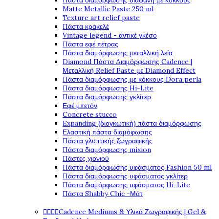
Πάστα διαμόρφωσης διάφανη με κόκκους
Matte Metallic Paste 250 ml
Texture art relief paste
Πάστα κρακελέ
Vintage legend - αντικέ γκέσο
Πάστα εφέ πέτρας
Πάστα διαμόρφωσης μεταλλική λεία
Diamond Πάστα Διαμόρφωσης Cadence |
Μεταλλική Relief Paste με Diamond Effect
Πάστα διαμόρφωσης με κόκκους Dora perla
Πάστα διαμόρφωσης Hi-Lite
Πάστα διαμόρφωσης γκλίτερ
Εφέ μπετόν
Concrete stucco
Expanding (διογκωτική) πάστα διαμόρφωσης
Ελαστική πάστα διαμόφωσης
Πάστα γλυπτικής ζωγραφικής
Πάστα διαμόρφωσης mixion
Πάστες χιονιού
Πάστα διαμόρφωσης υφάσματος Fashion 50 ml
Πάστα διαμόρφωσης υφάσματος γκλίτερ
Πάστα διαμόρφωσης υφάσματος Hi-Lite
Πάστα Shabby Chic -Μάτ




Cadence Mediums & Υλικά Ζωγραφικής | Gel &