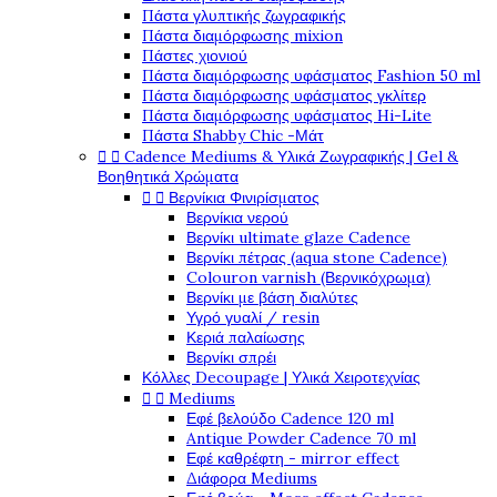
Πάστα γλυπτικής ζωγραφικής
Πάστα διαμόρφωσης mixion
Πάστες χιονιού
Πάστα διαμόρφωσης υφάσματος Fashion 50 ml
Πάστα διαμόρφωσης υφάσματος γκλίτερ
Πάστα διαμόρφωσης υφάσματος Hi-Lite
Πάστα Shabby Chic -Μάτ


Cadence Mediums & Υλικά Ζωγραφικής | Gel &
Βοηθητικά Χρώματα


Βερνίκια Φινιρίσματος
Βερνίκια νερού
Βερνίκι ultimate glaze Cadence
Βερνίκι πέτρας (aqua stone Cadence)
Colouron varnish (Βερνικόχρωμα)
Βερνίκι με βάση διαλύτες
Υγρό γυαλί / resin
Κεριά παλαίωσης
Βερνίκι σπρέι
Κόλλες Decoupage | Υλικά Χειροτεχνίας


Mediums
Εφέ βελούδο Cadence 120 ml
Antique Powder Cadence 70 ml
Εφέ καθρέφτη - mirror effect
Διάφορα Mediums