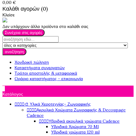
0,00 €
Καλάθι αγορών (0)
Κλείσε
Δεν υπάρχουν άλλα προϊόντα στο καλάθι σας
Συνέχεια στις αγορές
αναζήτηση
Χονδρική πώληση
Καταστήματα συνεργατών
Τρόποι αποστολής & μεταφορικά
Ωράριο καταστήματος - επικοινωνία

Κατάλογος




🎨 Υλικά Χεροτεχνίας- Ζωγραφικής




Ακρυλικά Χρώματα Ζωγραφικής & Decoupage
Cadence




Υβριδικά ακρυλικά χρώματα Cadence
Υβριδικά Χρώματα 70 Ml
Υβριδικά χρώματα 120 ml