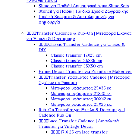
Υλικά για Παιδιά
Slime για Παιδιά | Δημιουργικά Aqua Slime Sets
Stencil για Παιδιά | Παιδικά Σχέδια Ζωγραφικής
Παιδικά Χρώματα & Δακτυλομπογιές για
Δημιουργία




Transfer Cadence & Rub-On | Μεταφορά Εικόνας
για Έπιπλα & Decoupage




Classic Transfer Cadence για Έπιπλα &
DIY
Classic transfer 17Χ25 cm
Classic transfer 25Χ35 cm
Classic transfer 35Χ50 cm
Home Decor Transfer για Furniture Makeover




Transfer Υφάσματος Cadence | Μεταφορά
Σχεδίων σε Ύφασμα
Μεταφορά υφάσματος 25Χ35 εκ
Μεταφορά υφάσματος 21Χ30 εκ.
Μεταφορά υφάσματος 30Χ42 εκ.
Μεταφορά υφάσματος 25Χ25 εκ.
Rub-On Transfer για Έπιπλα & Decoupage |
Cadence Rub On




Lace Transfer Cadence | Δαντελωτά
Transfer για Vintage Decor




17 Χ 25 cm lace transfer