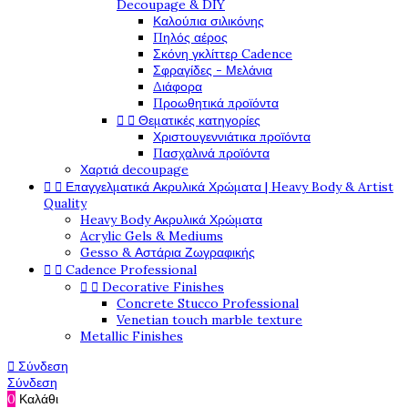
Decoupage & DIY
Καλούπια σιλικόνης
Πηλός αέρος
Σκόνη γκλίττερ Cadence
Σφραγίδες - Μελάνια
Διάφορα
Προωθητικά προϊόντα


Θεματικές κατηγορίες
Χριστουγεννιάτικα προϊόντα
Πασχαλινά προϊόντα
Χαρτιά decoupage


Επαγγελματικά Ακρυλικά Χρώματα | Heavy Body & Artist
Quality
Heavy Body Ακρυλικά Χρώματα
Acrylic Gels & Mediums
Gesso & Αστάρια Ζωγραφικής


Cadence Professional


Decorative Finishes
Concrete Stucco Professional
Venetian touch marble texture
Metallic Finishes

Σύνδεση
Σύνδεση
0
Καλάθι