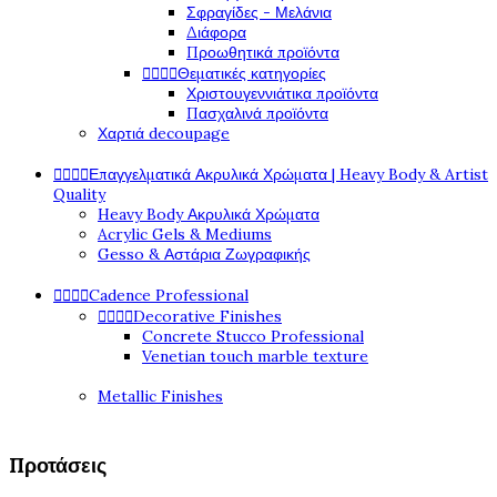
Σφραγίδες - Μελάνια
Διάφορα
Προωθητικά προϊόντα




Θεματικές κατηγορίες
Χριστουγεννιάτικα προϊόντα
Πασχαλινά προϊόντα
Χαρτιά decoupage




Επαγγελματικά Ακρυλικά Χρώματα | Heavy Body & Artist
Quality
Heavy Body Ακρυλικά Χρώματα
Acrylic Gels & Mediums
Gesso & Αστάρια Ζωγραφικής




Cadence Professional




Decorative Finishes
Concrete Stucco Professional
Venetian touch marble texture
Metallic Finishes
Προτάσεις