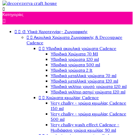

Κατηγορίες



🎨 Υλικά Χεροτεχνίας- Ζωγραφικής


Ακρυλικά Χρώματα Ζωγραφικής & Decoupage
Cadence


Υβριδικά ακρυλικά χρώματα Cadence
Υβριδικά Χρώματα 70 Ml
Υβριδικά χρώματα 120 ml
Υβριδικά χρώματα 500 ml
Υβριδικά χρώματα 2 lt
Υβριδικά μεταλλικά χρώματα 70 ml
Υβριδικά μεταλλικά χρώματα 120 ml
Υβριδικά γκλίτερ χρυσό χρώματα 120 ml
Υβριδικά γκλίτερ ασημί χρώματα 120 ml


Χρώματα κιμωλίας Cadence
Very chalky - χρώμα κιμωλίας Cadence
150 ml
Very chalky - χρώμα κιμωλίας Cadence
500 ml
Very chalky wash effect Cadence -
Ημιδιάφανο χρώμα κιμωλίας 90 ml