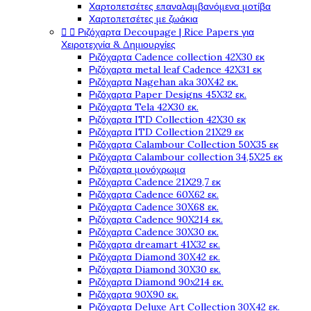
Χαρτοπετσέτες επαναλαμβανόμενα μοτίβα
Χαρτοπετσέτες με ζωάκια


Ριζόχαρτα Decoupage | Rice Papers για
Χειροτεχνία & Δημιουργίες
Ριζόχαρτα Cadence collection 42X30 εκ
Ριζόχαρτα metal leaf Cadence 42X31 εκ
Ριζόχαρτα Nagehan aka 30X42 εκ.
Ριζόχαρτα Paper Designs 45X32 εκ.
Ριζόχαρτα Tela 42Χ30 εκ.
Ριζόχαρτα ITD Collection 42X30 εκ
Ριζόχαρτα ITD Collection 21X29 εκ
Ριζόχαρτα Calambour Collection 50X35 εκ
Ριζόχαρτα Calambour collection 34,5X25 εκ
Ριζόχαρτα μονόχρωμα
Ριζόχαρτα Cadence 21Χ29,7 εκ
Ριζόχαρτα Cadence 60X62 εκ.
Ριζόχαρτα Cadence 30X68 εκ.
Ριζόχαρτα Cadence 90X214 εκ.
Ριζόχαρτα Cadence 30X30 εκ.
Ριζόχαρτα dreamart 41X32 εκ.
Ριζόχαρτα Diamond 30X42 εκ.
Ριζόχαρτα Diamond 30X30 εκ.
Ριζόχαρτα Diamond 90x214 εκ.
Ριζόχαρτα 90X90 εκ.
Ριζόχαρτα Deluxe Art Collection 30X42 εκ.