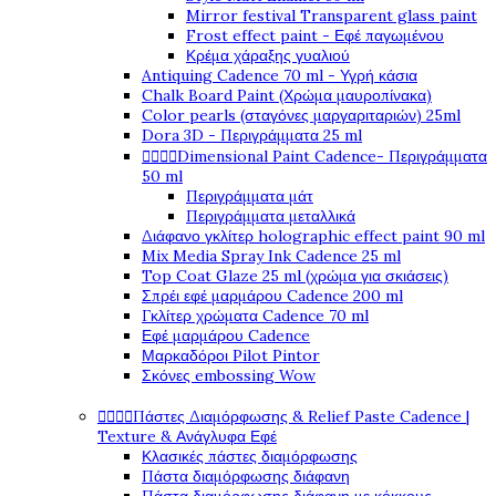
Mirror festival Transparent glass paint
Frost effect paint - Εφέ παγωμένου
Κρέμα χάραξης γυαλιού
Antiquing Cadence 70 ml - Υγρή κάσια
Chalk Board Paint (Χρώμα μαυροπίνακα)
Color pearls (σταγόνες μαργαριταριών) 25ml
Dora 3D - Περιγράμματα 25 ml




Dimensional Paint Cadence- Περιγράμματα
50 ml
Περιγράμματα μάτ
Περιγράμματα μεταλλικά
Διάφανο γκλίτερ holographic effect paint 90 ml
Mix Media Spray Ink Cadence 25 ml
Top Coat Glaze 25 ml (χρώμα για σκιάσεις)
Σπρέι εφέ μαρμάρου Cadence 200 ml
Γκλίτερ χρώματα Cadence 70 ml
Εφέ μαρμάρου Cadence
Μαρκαδόροι Pilot Pintor
Σκόνες embossing Wow




Πάστες Διαμόρφωσης & Relief Paste Cadence |
Texture & Ανάγλυφα Εφέ
Κλασικές πάστες διαμόρφωσης
Πάστα διαμόρφωσης διάφανη