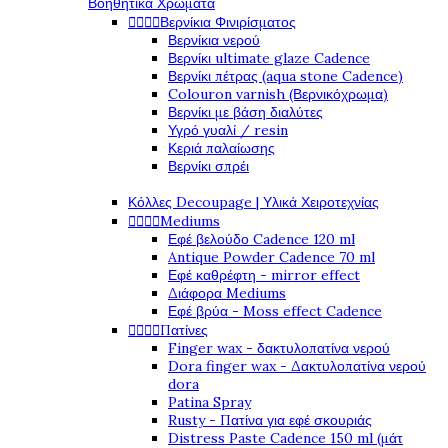
Βοηθητικά Χρώματα




Βερνίκια Φινιρίσματος
Βερνίκια νερού
Βερνίκι ultimate glaze Cadence
Βερνίκι πέτρας (aqua stone Cadence)
Colouron varnish (Βερνικόχρωμα)
Βερνίκι με βάση διαλύτες
Υγρό γυαλί / resin
Κεριά παλαίωσης
Βερνίκι σπρέι
Κόλλες Decoupage | Υλικά Χειροτεχνίας




Mediums
Εφέ βελούδο Cadence 120 ml
Antique Powder Cadence 70 ml
Εφέ καθρέφτη - mirror effect
Διάφορα Mediums
Εφέ βρύα - Moss effect Cadence




Πατίνες
Finger wax - δακτυλοπατίνα νερού
Dora finger wax - Δακτυλοπατίνα νερού
dora
Patina Spray
Rusty - Πατίνα για εφέ σκουριάς
Distress Paste Cadence 150 ml (μάτ