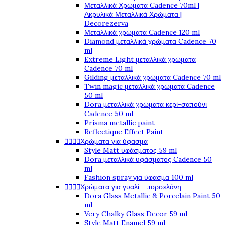
Μεταλλικά Χρώματα Cadence 70ml |
Ακρυλικά Μεταλλικά Χρώματα |
Decorezerva
Μεταλλικά χρώματα Cadence 120 ml
Diamond μεταλλικά χρώματα Cadence 70
ml
Extreme Light μεταλλικά χρώματα
Cadence 70 ml
Gilding μεταλλικά χρώματα Cadence 70 ml
Twin magic μεταλλικά χρώματα Cadence
50 ml
Dora μεταλλικά χρώματα κερί-σαπούνι
Cadence 50 ml
Prisma metallic paint
Reflectique Effect Paint




Χρώματα για ύφασμα
Style Matt υφάσματος 59 ml
Dora μεταλλικά υφάσματος Cadence 50
ml
Fashion spray για ύφασμα 100 ml




Χρώματα για γυαλί - πορσελάνη
Dora Glass Metallic & Porcelain Paint 50
ml
Very Chalky Glass Decor 59 ml
Style Matt Enamel 59 ml