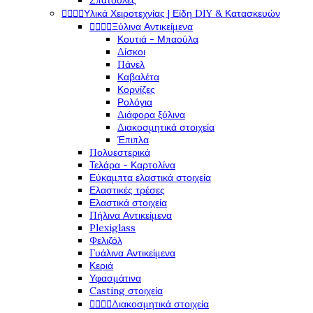
Σπάτουλες




Υλικά Χειροτεχνίας | Είδη DIY & Κατασκευών




Ξύλινα Αντικείμενα
Κουτιά - Μπαούλα
Δίσκοι
Πάνελ
Καβαλέτα
Κορνίζες
Ρολόγια
Διάφορα ξύλινα
Διακοσμητικά στοιχεία
Έπιπλα
Πολυεστερικά
Τελάρα - Καρτολίνα
Εύκαμπτα ελαστικά στοιχεία
Ελαστικές τρέσες
Ελαστικά στοιχεία
Πήλινα Αντικείμενα
Plexiglass
Φελιζόλ
Γυάλινα Αντικείμενα
Κεριά
Υφασμάτινα
Casting στοιχεία




Διακοσμητικά στοιχεία