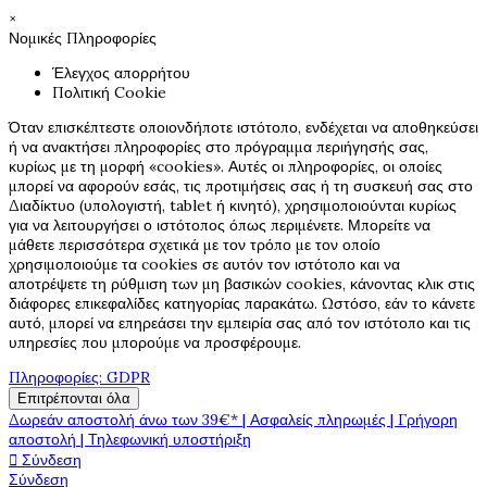
×
Νομικές Πληροφορίες
Έλεγχος απορρήτου
Πολιτική Cookie
Όταν επισκέπτεστε οποιονδήποτε ιστότοπο, ενδέχεται να αποθηκεύσει
ή να ανακτήσει πληροφορίες στο πρόγραμμα περιήγησής σας,
κυρίως με τη μορφή «cookies». Αυτές οι πληροφορίες, οι οποίες
μπορεί να αφορούν εσάς, τις προτιμήσεις σας ή τη συσκευή σας στο
Διαδίκτυο (υπολογιστή, tablet ή κινητό), χρησιμοποιούνται κυρίως
για να λειτουργήσει ο ιστότοπος όπως περιμένετε. Μπορείτε να
μάθετε περισσότερα σχετικά με τον τρόπο με τον οποίο
χρησιμοποιούμε τα cookies σε αυτόν τον ιστότοπο και να
αποτρέψετε τη ρύθμιση των μη βασικών cookies, κάνοντας κλικ στις
διάφορες επικεφαλίδες κατηγορίας παρακάτω. Ωστόσο, εάν το κάνετε
αυτό, μπορεί να επηρεάσει την εμπειρία σας από τον ιστότοπο και τις
υπηρεσίες που μπορούμε να προσφέρουμε.
Πληροφορίες: GDPR
Επιτρέπονται όλα
Δωρεάν αποστολή άνω των 39€* | Ασφαλείς πληρωμές | Γρήγορη
αποστολή | Τηλεφωνική υποστήριξη

Σύνδεση
Σύνδεση