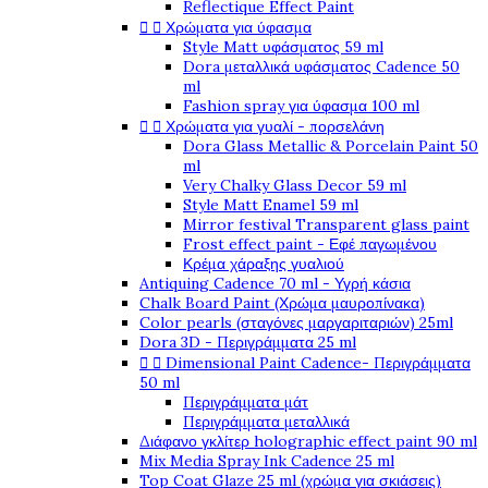
Reflectique Effect Paint


Χρώματα για ύφασμα
Style Matt υφάσματος 59 ml
Dora μεταλλικά υφάσματος Cadence 50
ml
Fashion spray για ύφασμα 100 ml


Χρώματα για γυαλί - πορσελάνη
Dora Glass Metallic & Porcelain Paint 50
ml
Very Chalky Glass Decor 59 ml
Style Matt Enamel 59 ml
Mirror festival Transparent glass paint
Frost effect paint - Εφέ παγωμένου
Κρέμα χάραξης γυαλιού
Antiquing Cadence 70 ml - Υγρή κάσια
Chalk Board Paint (Χρώμα μαυροπίνακα)
Color pearls (σταγόνες μαργαριταριών) 25ml
Dora 3D - Περιγράμματα 25 ml


Dimensional Paint Cadence- Περιγράμματα
50 ml
Περιγράμματα μάτ
Περιγράμματα μεταλλικά
Διάφανο γκλίτερ holographic effect paint 90 ml
Mix Media Spray Ink Cadence 25 ml
Top Coat Glaze 25 ml (χρώμα για σκιάσεις)