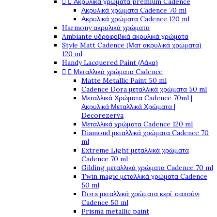


Ακρυλικά χρώματα premium Cadence
Ακρυλικά χρώματα Cadence 70 ml
Ακρυλικά χρώματα Cadence 120 ml
Harmony ακρυλικά χρώματα
Ambiante υδροφοβικά ακρυλικά χρώματα
Style Matt Cadence (Ματ ακρυλικά χρώματα)
120 ml
Handy Lacquered Paint (Λάκα)


Μεταλλικά χρώματα Cadence
Matte Metallic Paint 50 ml
Cadence Dora μεταλλικά χρώματα 50 ml
Μεταλλικά Χρώματα Cadence 70ml |
Ακρυλικά Μεταλλικά Χρώματα |
Decorezerva
Μεταλλικά χρώματα Cadence 120 ml
Diamond μεταλλικά χρώματα Cadence 70
ml
Extreme Light μεταλλικά χρώματα
Cadence 70 ml
Gilding μεταλλικά χρώματα Cadence 70 ml
Twin magic μεταλλικά χρώματα Cadence
50 ml
Dora μεταλλικά χρώματα κερί-σαπούνι
Cadence 50 ml
Prisma metallic paint