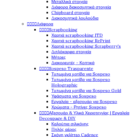
Μεταλλικά στοιχεία
Διάφορα διακοσμητικά στοιχεία
Chipboard στοιχεία
Διακοσμητικά λουλούδια




Διάφορα




Scrapbooking
Χαρτιά scrapbooking ITD
Χαρτιά scrapbooking RePrint
Χαρτιά scrapbooking Scrapberry's
Διπλόκαρφα στοιχεία
Μήτρες
Διακορευτές - Κοπτικά




Sospeso Trasparente
Τυπωμένα μοτίβα για Sospeso
Τυπωμένα μοτίβα για Sospeso
Holographic
Τυπωμένα μοτίβα για Sospeso Gold
Υφάσματα για Sospeso
Εργαλεία - αξεσουάρ για Sospeso
Χρώματα - Ρητίνες Sospeso




Αξεσουάρ & Υλικά Χειροτεχνίας | Εργαλεία
Decoupage & DIY
Καλούπια σιλικόνης
Πηλός αέρος
Σκόνη γκλίττερ Cadence