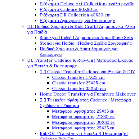
Ριζόχαρτα Deluxe Art Collection μεγάλα μεγέθη
Ριζόχαρτα Cadence 60X80 εκ.
Ριζόχαρτα DR Collection 40X30 cm
Ριζόχαρτα Αγιογραφίες για Decoupage


Παιδικά Χρώματα & Kids Craft | Δημιουργικά Υλικά
για Παιδιά
Slime για Παιδιά | Δημιουργικά Aqua Slime Sets
Stencil για Παιδιά | Παιδικά Σχέδια Ζωγραφικής
Παιδικά Χρώματα & Δακτυλομπογιές για
Δημιουργία


Transfer Cadence & Rub-On | Μεταφορά Εικόνας
για Έπιπλα & Decoupage


Classic Transfer Cadence για Έπιπλα & DIY
Classic transfer 17Χ25 cm
Classic transfer 25Χ35 cm
Classic transfer 35Χ50 cm
Home Decor Transfer για Furniture Makeover


Transfer Υφάσματος Cadence | Μεταφορά
Σχεδίων σε Ύφασμα
Μεταφορά υφάσματος 25Χ35 εκ
Μεταφορά υφάσματος 21Χ30 εκ.
Μεταφορά υφάσματος 30Χ42 εκ.
Μεταφορά υφάσματος 25Χ25 εκ.
Rub-On Transfer για Έπιπλα & Decoupage |