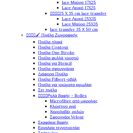
lace Μαύρο 17X25
Lace Λευκό 17X25




25 X 35 cm lace transfer
Lace Λευκό 25X35
Lace Μαύρο 25X35
lace transfer 35 Χ 50 cm




🖌️ Πινέλα Ζωγραφικής
Πινέλα πλακέ
Πινέλα Contour
Πινέλα One Stroke
Πινέλα φυλλά χρυσού
Πινέλα για Stencil
Πινέλα σφουγγάρια
Διάφορα Πινέλα
Πινέλα Filbert-οβάλ
Πινέλα για χρώματα κιμωλίας
Σετ πινέλα




Ρολά βαφής - Rollex
Microfiber από μικροίνες
Κλώστινο ριγέ
Χειρολαβές ρολών
Σφουγγάρι Velour
Σκαφάκια βαφής
Εργαλεία τεχνοτροπίας