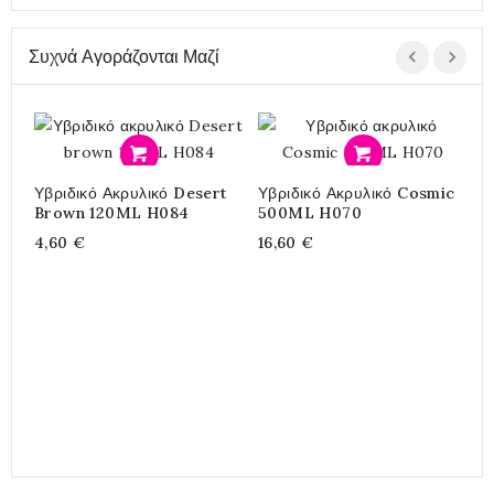
Συχνά Αγοράζονται Μαζί
Προσθήκη
Προσθήκη
Υβριδικό Ακρυλικό Desert
Υβριδικό Ακρυλικό Cosmic
O
Brown 120ML H084
500ML H070
C
4,60 €
16,60 €
1