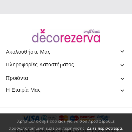

Ακολουθήστε Μας
Πληροφορίες Καταστήματος

Προϊόντα

Η Εταιρία Μας

Χρησιμοποιούμε cookies για να σου προσφέρουμε
προσωποποιημένη εμπειρία περιήγησης.
Δείτε περισσότερα
.
© 2026 - Decorezerva craft house - Powered by