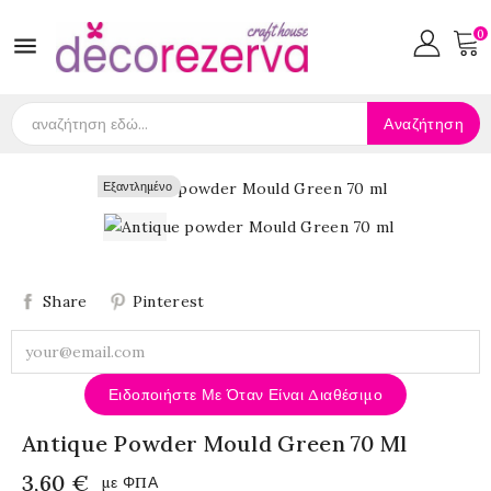
0

Αναζήτηση
Εξαντλημένο
Εξαντλημένο
Share
Pinterest
Ειδοποιήστε Με Όταν Είναι Διαθέσιμο
Antique Powder Mould Green 70 Ml
3,60 €
με ΦΠΑ