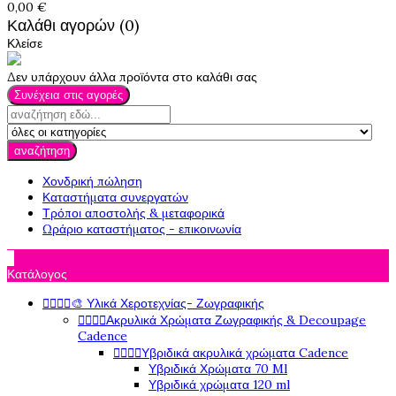
0,00 €
Καλάθι αγορών (0)
Κλείσε
Δεν υπάρχουν άλλα προϊόντα στο καλάθι σας
Συνέχεια στις αγορές
αναζήτηση
Χονδρική πώληση
Καταστήματα συνεργατών
Τρόποι αποστολής & μεταφορικά
Ωράριο καταστήματος - επικοινωνία

Κατάλογος




🎨 Υλικά Χεροτεχνίας- Ζωγραφικής




Ακρυλικά Χρώματα Ζωγραφικής & Decoupage
Cadence




Υβριδικά ακρυλικά χρώματα Cadence
Υβριδικά Χρώματα 70 Ml
Υβριδικά χρώματα 120 ml