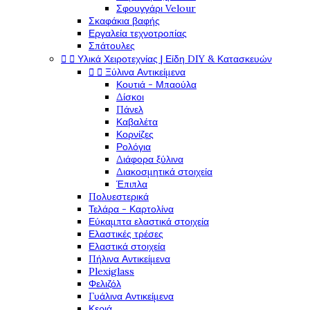
Σφουγγάρι Velour
Σκαφάκια βαφής
Εργαλεία τεχνοτροπίας
Σπάτουλες


Υλικά Χειροτεχνίας | Είδη DIY & Κατασκευών


Ξύλινα Αντικείμενα
Κουτιά - Μπαούλα
Δίσκοι
Πάνελ
Καβαλέτα
Κορνίζες
Ρολόγια
Διάφορα ξύλινα
Διακοσμητικά στοιχεία
Έπιπλα
Πολυεστερικά
Τελάρα - Καρτολίνα
Εύκαμπτα ελαστικά στοιχεία
Ελαστικές τρέσες
Ελαστικά στοιχεία
Πήλινα Αντικείμενα
Plexiglass
Φελιζόλ
Γυάλινα Αντικείμενα
Κεριά