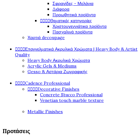
Σφραγίδες - Μελάνια
Διάφορα
Προωθητικά προϊόντα




Θεματικές κατηγορίες
Χριστουγεννιάτικα προϊόντα
Πασχαλινά προϊόντα
Χαρτιά decoupage




Επαγγελματικά Ακρυλικά Χρώματα | Heavy Body & Artist
Quality
Heavy Body Ακρυλικά Χρώματα
Acrylic Gels & Mediums
Gesso & Αστάρια Ζωγραφικής




Cadence Professional




Decorative Finishes
Concrete Stucco Professional
Venetian touch marble texture
Metallic Finishes
Προτάσεις