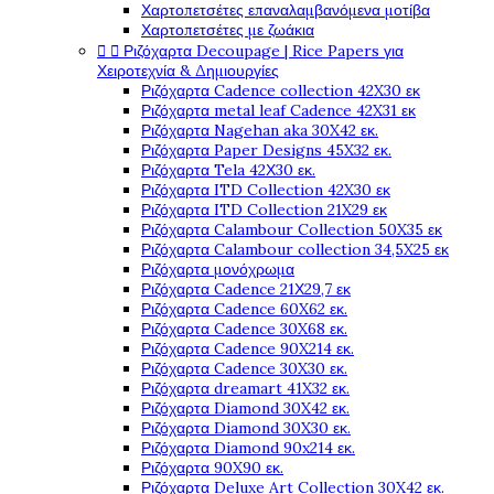
Χαρτοπετσέτες επαναλαμβανόμενα μοτίβα
Χαρτοπετσέτες με ζωάκια


Ριζόχαρτα Decoupage | Rice Papers για
Χειροτεχνία & Δημιουργίες
Ριζόχαρτα Cadence collection 42X30 εκ
Ριζόχαρτα metal leaf Cadence 42X31 εκ
Ριζόχαρτα Nagehan aka 30X42 εκ.
Ριζόχαρτα Paper Designs 45X32 εκ.
Ριζόχαρτα Tela 42Χ30 εκ.
Ριζόχαρτα ITD Collection 42X30 εκ
Ριζόχαρτα ITD Collection 21X29 εκ
Ριζόχαρτα Calambour Collection 50X35 εκ
Ριζόχαρτα Calambour collection 34,5X25 εκ
Ριζόχαρτα μονόχρωμα
Ριζόχαρτα Cadence 21Χ29,7 εκ
Ριζόχαρτα Cadence 60X62 εκ.
Ριζόχαρτα Cadence 30X68 εκ.
Ριζόχαρτα Cadence 90X214 εκ.
Ριζόχαρτα Cadence 30X30 εκ.
Ριζόχαρτα dreamart 41X32 εκ.
Ριζόχαρτα Diamond 30X42 εκ.
Ριζόχαρτα Diamond 30X30 εκ.
Ριζόχαρτα Diamond 90x214 εκ.
Ριζόχαρτα 90X90 εκ.
Ριζόχαρτα Deluxe Art Collection 30X42 εκ.