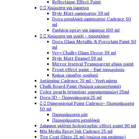
Reflectique Effect Paint


Χρώματα για ύφασμα
Style Matt υφάσματος 59 ml
Dora μεταλλικά υφάσματος Cadence 50
ml
Fashion spray για ύφασμα 100 ml


Χρώματα για γυαλί - πορσελάνη
Dora Glass Metallic & Porcelain Paint 50
ml
Very Chalky Glass Decor 59 ml
Style Matt Enamel 59 ml
Mirror festival Transparent glass paint
Frost effect paint - Εφέ παγωμένου
Κρέμα χάραξης γυαλιού
Antiquing Cadence 70 ml - Υγρή κάσια
Chalk Board Paint (Χρώμα μαυροπίνακα)
Color pearls (σταγόνες μαργαριταριών) 25ml
Dora 3D - Περιγράμματα 25 ml


Dimensional Paint Cadence- Περιγράμματα
50 ml
Περιγράμματα μάτ
Περιγράμματα μεταλλικά
Διάφανο γκλίτερ holographic effect paint 90 ml
Mix Media Spray Ink Cadence 25 ml
Top Coat Glaze 25 ml (χρώμα για σκιάσεις)