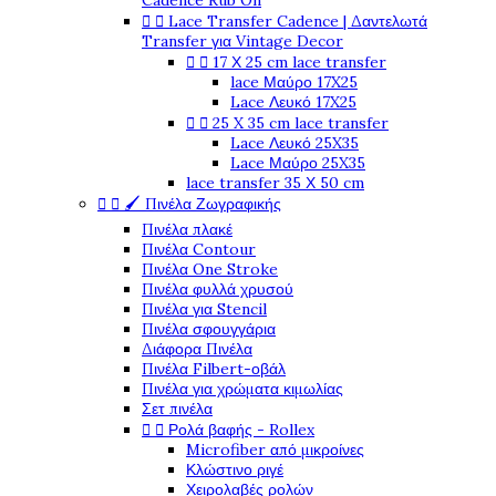
Cadence Rub On


Lace Transfer Cadence | Δαντελωτά
Transfer για Vintage Decor


17 Χ 25 cm lace transfer
lace Μαύρο 17X25
Lace Λευκό 17X25


25 X 35 cm lace transfer
Lace Λευκό 25X35
Lace Μαύρο 25X35
lace transfer 35 Χ 50 cm


🖌️ Πινέλα Ζωγραφικής
Πινέλα πλακέ
Πινέλα Contour
Πινέλα One Stroke
Πινέλα φυλλά χρυσού
Πινέλα για Stencil
Πινέλα σφουγγάρια
Διάφορα Πινέλα
Πινέλα Filbert-οβάλ
Πινέλα για χρώματα κιμωλίας
Σετ πινέλα


Ρολά βαφής - Rollex
Microfiber από μικροίνες
Κλώστινο ριγέ
Χειρολαβές ρολών