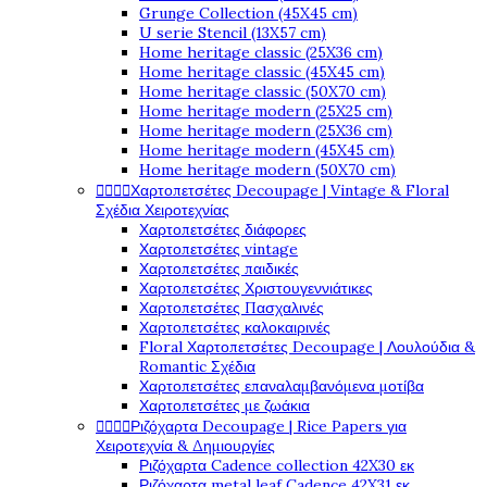
Grunge Collection (45X45 cm)
U serie Stencil (13X57 cm)
Home heritage classic (25X36 cm)
Home heritage classic (45X45 cm)
Home heritage classic (50X70 cm)
Home heritage modern (25X25 cm)
Home heritage modern (25X36 cm)
Home heritage modern (45X45 cm)
Home heritage modern (50X70 cm)




Χαρτοπετσέτες Decoupage | Vintage & Floral
Σχέδια Χειροτεχνίας
Χαρτοπετσέτες διάφορες
Χαρτοπετσέτες vintage
Χαρτοπετσέτες παιδικές
Χαρτοπετσέτες Χριστουγεννιάτικες
Χαρτοπετσέτες Πασχαλινές
Χαρτοπετσέτες καλοκαιρινές
Floral Χαρτοπετσέτες Decoupage | Λουλούδια &
Romantic Σχέδια
Χαρτοπετσέτες επαναλαμβανόμενα μοτίβα
Χαρτοπετσέτες με ζωάκια




Ριζόχαρτα Decoupage | Rice Papers για
Χειροτεχνία & Δημιουργίες
Ριζόχαρτα Cadence collection 42X30 εκ
Ριζόχαρτα metal leaf Cadence 42X31 εκ