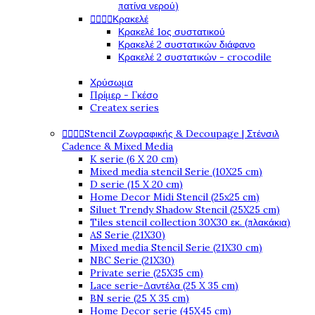
πατίνα νερού)




Κρακελέ
Κρακελέ 1ος συστατικού
Κρακελέ 2 συστατικών διάφανο
Κρακελέ 2 συστατικών - crocodile
Χρύσωμα
Πρίμερ - Γκέσο
Createx series




Stencil Ζωγραφικής & Decoupage | Στένσιλ
Cadence & Mixed Media
K serie (6 X 20 cm)
Mixed media stencil Serie (10X25 cm)
D serie (15 X 20 cm)
Home Decor Midi Stencil (25x25 cm)
Siluet Trendy Shadow Stencil (25X25 cm)
Tiles stencil collection 30X30 εκ. (πλακάκια)
AS Serie (21X30)
Mixed media Stencil Serie (21X30 cm)
NBC Serie (21X30)
Private serie (25X35 cm)
Lace serie-Δαντέλα (25 X 35 cm)
BN serie (25 X 35 cm)
Home Decor serie (45X45 cm)