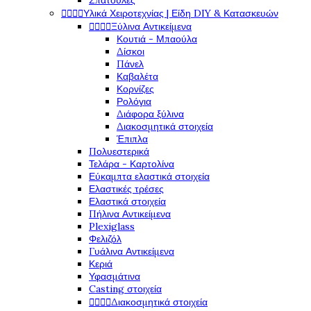
Σπάτουλες




Υλικά Χειροτεχνίας | Είδη DIY & Κατασκευών




Ξύλινα Αντικείμενα
Κουτιά - Μπαούλα
Δίσκοι
Πάνελ
Καβαλέτα
Κορνίζες
Ρολόγια
Διάφορα ξύλινα
Διακοσμητικά στοιχεία
Έπιπλα
Πολυεστερικά
Τελάρα - Καρτολίνα
Εύκαμπτα ελαστικά στοιχεία
Ελαστικές τρέσες
Ελαστικά στοιχεία
Πήλινα Αντικείμενα
Plexiglass
Φελιζόλ
Γυάλινα Αντικείμενα
Κεριά
Υφασμάτινα
Casting στοιχεία




Διακοσμητικά στοιχεία