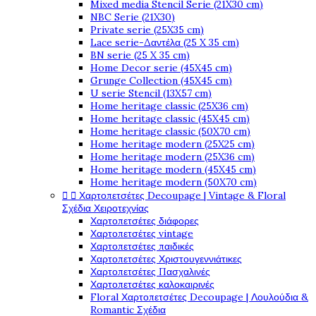
Mixed media Stencil Serie (21X30 cm)
NBC Serie (21X30)
Private serie (25X35 cm)
Lace serie-Δαντέλα (25 X 35 cm)
BN serie (25 X 35 cm)
Home Decor serie (45X45 cm)
Grunge Collection (45X45 cm)
U serie Stencil (13X57 cm)
Home heritage classic (25X36 cm)
Home heritage classic (45X45 cm)
Home heritage classic (50X70 cm)
Home heritage modern (25X25 cm)
Home heritage modern (25X36 cm)
Home heritage modern (45X45 cm)
Home heritage modern (50X70 cm)


Χαρτοπετσέτες Decoupage | Vintage & Floral
Σχέδια Χειροτεχνίας
Χαρτοπετσέτες διάφορες
Χαρτοπετσέτες vintage
Χαρτοπετσέτες παιδικές
Χαρτοπετσέτες Χριστουγεννιάτικες
Χαρτοπετσέτες Πασχαλινές
Χαρτοπετσέτες καλοκαιρινές
Floral Χαρτοπετσέτες Decoupage | Λουλούδια &
Romantic Σχέδια