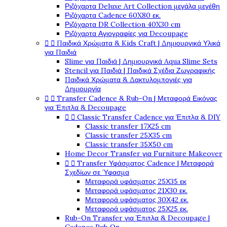
Ριζόχαρτα Deluxe Art Collection μεγάλα μεγέθη
Ριζόχαρτα Cadence 60X80 εκ.
Ριζόχαρτα DR Collection 40X30 cm
Ριζόχαρτα Αγιογραφίες για Decoupage


Παιδικά Χρώματα & Kids Craft | Δημιουργικά Υλικά
για Παιδιά
Slime για Παιδιά | Δημιουργικά Aqua Slime Sets
Stencil για Παιδιά | Παιδικά Σχέδια Ζωγραφικής
Παιδικά Χρώματα & Δακτυλομπογιές για
Δημιουργία


Transfer Cadence & Rub-On | Μεταφορά Εικόνας
για Έπιπλα & Decoupage


Classic Transfer Cadence για Έπιπλα & DIY
Classic transfer 17Χ25 cm
Classic transfer 25Χ35 cm
Classic transfer 35Χ50 cm
Home Decor Transfer για Furniture Makeover


Transfer Υφάσματος Cadence | Μεταφορά
Σχεδίων σε Ύφασμα
Μεταφορά υφάσματος 25Χ35 εκ
Μεταφορά υφάσματος 21Χ30 εκ.
Μεταφορά υφάσματος 30Χ42 εκ.
Μεταφορά υφάσματος 25Χ25 εκ.
Rub-On Transfer για Έπιπλα & Decoupage |