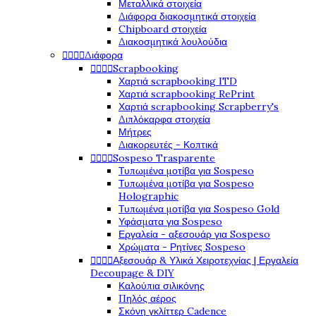
Μεταλλικά στοιχεία
Διάφορα διακοσμητικά στοιχεία
Chipboard στοιχεία
Διακοσμητικά λουλούδια




Διάφορα




Scrapbooking
Χαρτιά scrapbooking ITD
Χαρτιά scrapbooking RePrint
Χαρτιά scrapbooking Scrapberry's
Διπλόκαρφα στοιχεία
Μήτρες
Διακορευτές - Κοπτικά




Sospeso Trasparente
Τυπωμένα μοτίβα για Sospeso
Τυπωμένα μοτίβα για Sospeso
Holographic
Τυπωμένα μοτίβα για Sospeso Gold
Υφάσματα για Sospeso
Εργαλεία - αξεσουάρ για Sospeso
Χρώματα - Ρητίνες Sospeso




Αξεσουάρ & Υλικά Χειροτεχνίας | Εργαλεία
Decoupage & DIY
Καλούπια σιλικόνης
Πηλός αέρος
Σκόνη γκλίττερ Cadence