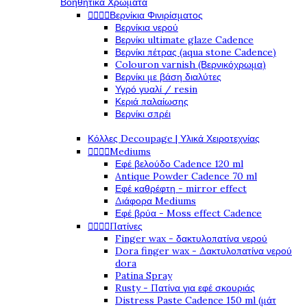
Βοηθητικά Χρώματα




Βερνίκια Φινιρίσματος
Βερνίκια νερού
Βερνίκι ultimate glaze Cadence
Βερνίκι πέτρας (aqua stone Cadence)
Colouron varnish (Βερνικόχρωμα)
Βερνίκι με βάση διαλύτες
Υγρό γυαλί / resin
Κεριά παλαίωσης
Βερνίκι σπρέι
Κόλλες Decoupage | Υλικά Χειροτεχνίας




Mediums
Εφέ βελούδο Cadence 120 ml
Antique Powder Cadence 70 ml
Εφέ καθρέφτη - mirror effect
Διάφορα Mediums
Εφέ βρύα - Moss effect Cadence




Πατίνες
Finger wax - δακτυλοπατίνα νερού
Dora finger wax - Δακτυλοπατίνα νερού
dora
Patina Spray
Rusty - Πατίνα για εφέ σκουριάς
Distress Paste Cadence 150 ml (μάτ