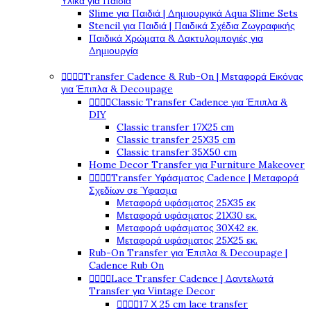
Υλικά για Παιδιά
Slime για Παιδιά | Δημιουργικά Aqua Slime Sets
Stencil για Παιδιά | Παιδικά Σχέδια Ζωγραφικής
Παιδικά Χρώματα & Δακτυλομπογιές για
Δημιουργία




Transfer Cadence & Rub-On | Μεταφορά Εικόνας
για Έπιπλα & Decoupage




Classic Transfer Cadence για Έπιπλα &
DIY
Classic transfer 17Χ25 cm
Classic transfer 25Χ35 cm
Classic transfer 35Χ50 cm
Home Decor Transfer για Furniture Makeover




Transfer Υφάσματος Cadence | Μεταφορά
Σχεδίων σε Ύφασμα
Μεταφορά υφάσματος 25Χ35 εκ
Μεταφορά υφάσματος 21Χ30 εκ.
Μεταφορά υφάσματος 30Χ42 εκ.
Μεταφορά υφάσματος 25Χ25 εκ.
Rub-On Transfer για Έπιπλα & Decoupage |
Cadence Rub On




Lace Transfer Cadence | Δαντελωτά
Transfer για Vintage Decor




17 Χ 25 cm lace transfer