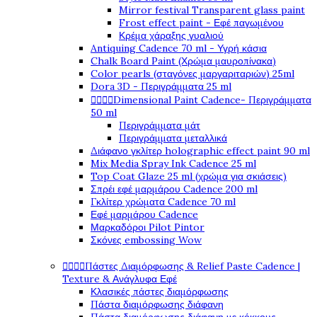
Mirror festival Transparent glass paint
Frost effect paint - Εφέ παγωμένου
Κρέμα χάραξης γυαλιού
Antiquing Cadence 70 ml - Υγρή κάσια
Chalk Board Paint (Χρώμα μαυροπίνακα)
Color pearls (σταγόνες μαργαριταριών) 25ml
Dora 3D - Περιγράμματα 25 ml




Dimensional Paint Cadence- Περιγράμματα
50 ml
Περιγράμματα μάτ
Περιγράμματα μεταλλικά
Διάφανο γκλίτερ holographic effect paint 90 ml
Mix Media Spray Ink Cadence 25 ml
Top Coat Glaze 25 ml (χρώμα για σκιάσεις)
Σπρέι εφέ μαρμάρου Cadence 200 ml
Γκλίτερ χρώματα Cadence 70 ml
Εφέ μαρμάρου Cadence
Μαρκαδόροι Pilot Pintor
Σκόνες embossing Wow




Πάστες Διαμόρφωσης & Relief Paste Cadence |
Texture & Ανάγλυφα Εφέ
Κλασικές πάστες διαμόρφωσης
Πάστα διαμόρφωσης διάφανη