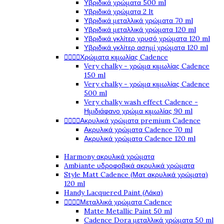
Υβριδικά χρώματα 500 ml
Υβριδικά χρώματα 2 lt
Υβριδικά μεταλλικά χρώματα 70 ml
Υβριδικά μεταλλικά χρώματα 120 ml
Υβριδικά γκλίτερ χρυσό χρώματα 120 ml
Υβριδικά γκλίτερ ασημί χρώματα 120 ml




Χρώματα κιμωλίας Cadence
Very chalky - χρώμα κιμωλίας Cadence
150 ml
Very chalky - χρώμα κιμωλίας Cadence
500 ml
Very chalky wash effect Cadence -
Ημιδιάφανο χρώμα κιμωλίας 90 ml




Ακρυλικά χρώματα premium Cadence
Ακρυλικά χρώματα Cadence 70 ml
Ακρυλικά χρώματα Cadence 120 ml
Harmony ακρυλικά χρώματα
Ambiante υδροφοβικά ακρυλικά χρώματα
Style Matt Cadence (Ματ ακρυλικά χρώματα)
120 ml
Handy Lacquered Paint (Λάκα)




Μεταλλικά χρώματα Cadence
Matte Metallic Paint 50 ml
Cadence Dora μεταλλικά χρώματα 50 ml