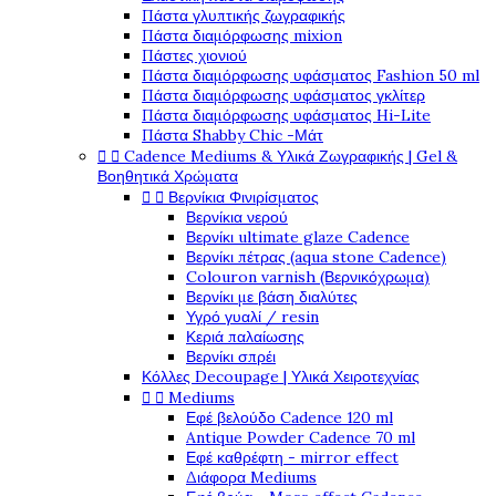
Πάστα γλυπτικής ζωγραφικής
Πάστα διαμόρφωσης mixion
Πάστες χιονιού
Πάστα διαμόρφωσης υφάσματος Fashion 50 ml
Πάστα διαμόρφωσης υφάσματος γκλίτερ
Πάστα διαμόρφωσης υφάσματος Hi-Lite
Πάστα Shabby Chic -Μάτ


Cadence Mediums & Υλικά Ζωγραφικής | Gel &
Βοηθητικά Χρώματα


Βερνίκια Φινιρίσματος
Βερνίκια νερού
Βερνίκι ultimate glaze Cadence
Βερνίκι πέτρας (aqua stone Cadence)
Colouron varnish (Βερνικόχρωμα)
Βερνίκι με βάση διαλύτες
Υγρό γυαλί / resin
Κεριά παλαίωσης
Βερνίκι σπρέι
Κόλλες Decoupage | Υλικά Χειροτεχνίας


Mediums
Εφέ βελούδο Cadence 120 ml
Antique Powder Cadence 70 ml
Εφέ καθρέφτη - mirror effect
Διάφορα Mediums