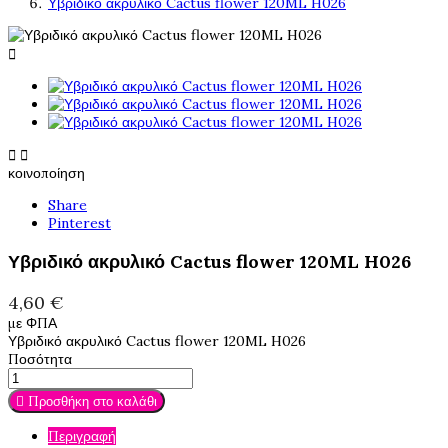
Υβριδικό ακρυλικό Cactus flower 120ML H026



κοινοποίηση
Share
Pinterest
Υβριδικό ακρυλικό Cactus flower 120ML H026
4,60 €
με ΦΠΑ
Υβριδικό ακρυλικό Cactus flower 120ML H026
Ποσότητα

Προσθήκη στο καλάθι
Περιγραφή