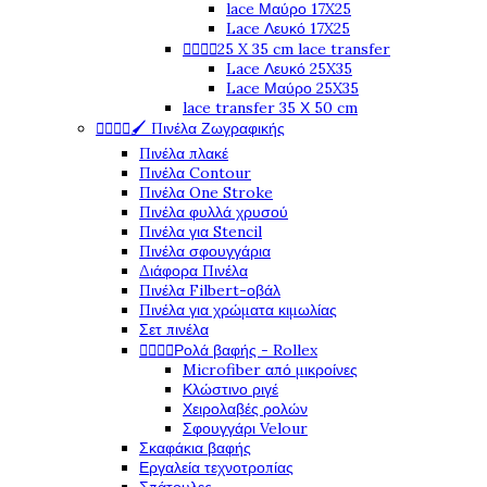
lace Μαύρο 17X25
Lace Λευκό 17X25




25 X 35 cm lace transfer
Lace Λευκό 25X35
Lace Μαύρο 25X35
lace transfer 35 Χ 50 cm




🖌️ Πινέλα Ζωγραφικής
Πινέλα πλακέ
Πινέλα Contour
Πινέλα One Stroke
Πινέλα φυλλά χρυσού
Πινέλα για Stencil
Πινέλα σφουγγάρια
Διάφορα Πινέλα
Πινέλα Filbert-οβάλ
Πινέλα για χρώματα κιμωλίας
Σετ πινέλα




Ρολά βαφής - Rollex
Microfiber από μικροίνες
Κλώστινο ριγέ
Χειρολαβές ρολών
Σφουγγάρι Velour
Σκαφάκια βαφής
Εργαλεία τεχνοτροπίας