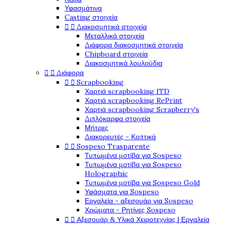
Υφασμάτινα
Casting στοιχεία


Διακοσμητικά στοιχεία
Μεταλλικά στοιχεία
Διάφορα διακοσμητικά στοιχεία
Chipboard στοιχεία
Διακοσμητικά λουλούδια


Διάφορα


Scrapbooking
Χαρτιά scrapbooking ITD
Χαρτιά scrapbooking RePrint
Χαρτιά scrapbooking Scrapberry's
Διπλόκαρφα στοιχεία
Μήτρες
Διακορευτές - Κοπτικά


Sospeso Trasparente
Τυπωμένα μοτίβα για Sospeso
Τυπωμένα μοτίβα για Sospeso
Holographic
Τυπωμένα μοτίβα για Sospeso Gold
Υφάσματα για Sospeso
Εργαλεία - αξεσουάρ για Sospeso
Χρώματα - Ρητίνες Sospeso


Αξεσουάρ & Υλικά Χειροτεχνίας | Εργαλεία