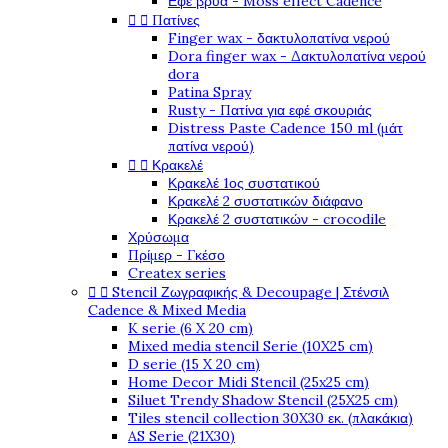
Εφέ βρύα - Moss effect Cadence


Πατίνες
Finger wax - δακτυλοπατίνα νερού
Dora finger wax - Δακτυλοπατίνα νερού
dora
Patina Spray
Rusty - Πατίνα για εφέ σκουριάς
Distress Paste Cadence 150 ml (μάτ
πατίνα νερού)


Κρακελέ
Κρακελέ 1ος συστατικού
Κρακελέ 2 συστατικών διάφανο
Κρακελέ 2 συστατικών - crocodile
Χρύσωμα
Πρίμερ - Γκέσο
Createx series


Stencil Ζωγραφικής & Decoupage | Στένσιλ
Cadence & Mixed Media
K serie (6 X 20 cm)
Mixed media stencil Serie (10X25 cm)
D serie (15 X 20 cm)
Home Decor Midi Stencil (25x25 cm)
Siluet Trendy Shadow Stencil (25X25 cm)
Tiles stencil collection 30X30 εκ. (πλακάκια)
AS Serie (21X30)