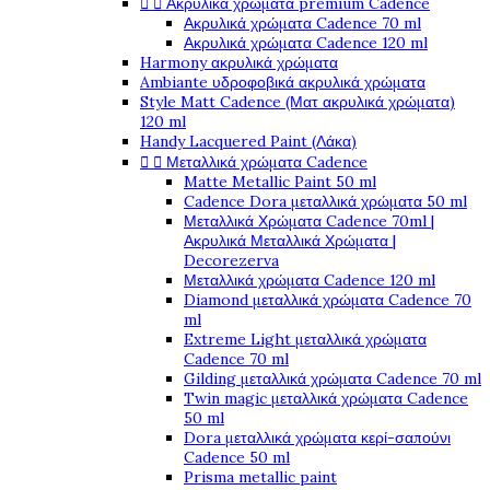


Ακρυλικά χρώματα premium Cadence
Ακρυλικά χρώματα Cadence 70 ml
Ακρυλικά χρώματα Cadence 120 ml
Harmony ακρυλικά χρώματα
Ambiante υδροφοβικά ακρυλικά χρώματα
Style Matt Cadence (Ματ ακρυλικά χρώματα)
120 ml
Handy Lacquered Paint (Λάκα)


Μεταλλικά χρώματα Cadence
Matte Metallic Paint 50 ml
Cadence Dora μεταλλικά χρώματα 50 ml
Μεταλλικά Χρώματα Cadence 70ml |
Ακρυλικά Μεταλλικά Χρώματα |
Decorezerva
Μεταλλικά χρώματα Cadence 120 ml
Diamond μεταλλικά χρώματα Cadence 70
ml
Extreme Light μεταλλικά χρώματα
Cadence 70 ml
Gilding μεταλλικά χρώματα Cadence 70 ml
Twin magic μεταλλικά χρώματα Cadence
50 ml
Dora μεταλλικά χρώματα κερί-σαπούνι
Cadence 50 ml
Prisma metallic paint