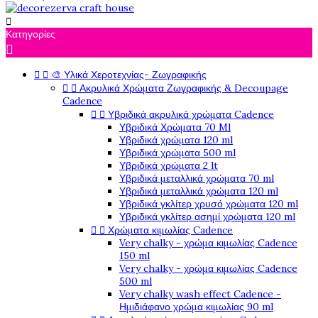

Κατηγορίες



🎨 Υλικά Χεροτεχνίας- Ζωγραφικής


Ακρυλικά Χρώματα Ζωγραφικής & Decoupage
Cadence


Υβριδικά ακρυλικά χρώματα Cadence
Υβριδικά Χρώματα 70 Ml
Υβριδικά χρώματα 120 ml
Υβριδικά χρώματα 500 ml
Υβριδικά χρώματα 2 lt
Υβριδικά μεταλλικά χρώματα 70 ml
Υβριδικά μεταλλικά χρώματα 120 ml
Υβριδικά γκλίτερ χρυσό χρώματα 120 ml
Υβριδικά γκλίτερ ασημί χρώματα 120 ml


Χρώματα κιμωλίας Cadence
Very chalky - χρώμα κιμωλίας Cadence
150 ml
Very chalky - χρώμα κιμωλίας Cadence
500 ml
Very chalky wash effect Cadence -
Ημιδιάφανο χρώμα κιμωλίας 90 ml