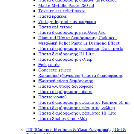
Πάστα διαμόρφωσης διάφανη με κόκκους
Matte Metallic Paste 250 ml
Texture art relief paste
Πάστα κρακελέ
Vintage legend - αντικέ γκέσο
Πάστα εφέ πέτρας
Πάστα διαμόρφωσης μεταλλική λεία
Diamond Πάστα Διαμόρφωσης Cadence |
Μεταλλική Relief Paste με Diamond Effect
Πάστα διαμόρφωσης με κόκκους Dora perla
Πάστα διαμόρφωσης Hi-Lite
Πάστα διαμόρφωσης γκλίτερ
Εφέ μπετόν
Concrete stucco
Expanding (διογκωτική) πάστα διαμόρφωσης
Ελαστική πάστα διαμόφωσης
Πάστα γλυπτικής ζωγραφικής
Πάστα διαμόρφωσης mixion
Πάστες χιονιού
Πάστα διαμόρφωσης υφάσματος Fashion 50 ml
Πάστα διαμόρφωσης υφάσματος γκλίτερ
Πάστα διαμόρφωσης υφάσματος Hi-Lite
Πάστα Shabby Chic -Μάτ




Cadence Mediums & Υλικά Ζωγραφικής | Gel &