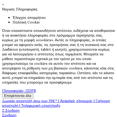
×
Νομικές Πληροφορίες
Έλεγχος απορρήτου
Πολιτική Cookie
Όταν επισκέπτεστε οποιονδήποτε ιστότοπο, ενδέχεται να αποθηκεύσει
ή να ανακτήσει πληροφορίες στο πρόγραμμα περιήγησής σας,
κυρίως με τη μορφή «cookies». Αυτές οι πληροφορίες, οι οποίες
μπορεί να αφορούν εσάς, τις προτιμήσεις σας ή τη συσκευή σας στο
Διαδίκτυο (υπολογιστή, tablet ή κινητό), χρησιμοποιούνται κυρίως
για να λειτουργήσει ο ιστότοπος όπως περιμένετε. Μπορείτε να
μάθετε περισσότερα σχετικά με τον τρόπο με τον οποίο
χρησιμοποιούμε τα cookies σε αυτόν τον ιστότοπο και να
αποτρέψετε τη ρύθμιση των μη βασικών cookies, κάνοντας κλικ στις
διάφορες επικεφαλίδες κατηγορίας παρακάτω. Ωστόσο, εάν το κάνετε
αυτό, μπορεί να επηρεάσει την εμπειρία σας από τον ιστότοπο και τις
υπηρεσίες που μπορούμε να προσφέρουμε.
Πληροφορίες: GDPR
Επιτρέπονται όλα
Δωρεάν αποστολή άνω των 39€* | Ασφαλείς πληρωμές | Γρήγορη
αποστολή | Τηλεφωνική υποστήριξη

Σύνδεση
Σύνδεση