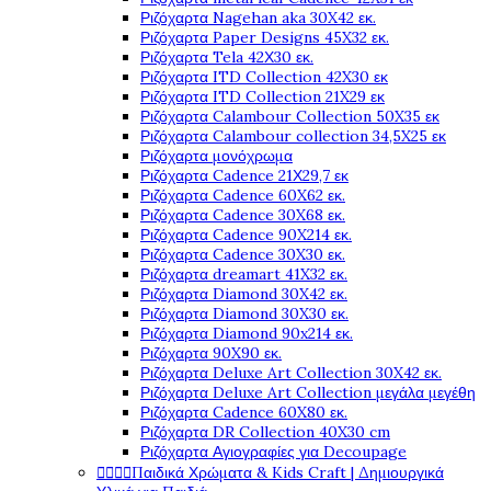
Ριζόχαρτα Nagehan aka 30X42 εκ.
Ριζόχαρτα Paper Designs 45X32 εκ.
Ριζόχαρτα Tela 42Χ30 εκ.
Ριζόχαρτα ITD Collection 42X30 εκ
Ριζόχαρτα ITD Collection 21X29 εκ
Ριζόχαρτα Calambour Collection 50X35 εκ
Ριζόχαρτα Calambour collection 34,5X25 εκ
Ριζόχαρτα μονόχρωμα
Ριζόχαρτα Cadence 21Χ29,7 εκ
Ριζόχαρτα Cadence 60X62 εκ.
Ριζόχαρτα Cadence 30X68 εκ.
Ριζόχαρτα Cadence 90X214 εκ.
Ριζόχαρτα Cadence 30X30 εκ.
Ριζόχαρτα dreamart 41X32 εκ.
Ριζόχαρτα Diamond 30X42 εκ.
Ριζόχαρτα Diamond 30X30 εκ.
Ριζόχαρτα Diamond 90x214 εκ.
Ριζόχαρτα 90X90 εκ.
Ριζόχαρτα Deluxe Art Collection 30X42 εκ.
Ριζόχαρτα Deluxe Art Collection μεγάλα μεγέθη
Ριζόχαρτα Cadence 60X80 εκ.
Ριζόχαρτα DR Collection 40X30 cm
Ριζόχαρτα Αγιογραφίες για Decoupage




Παιδικά Χρώματα & Kids Craft | Δημιουργικά