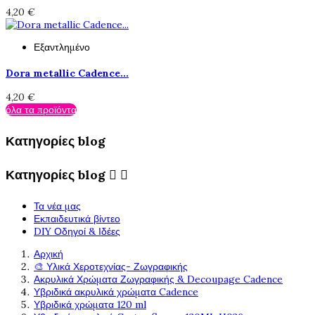
4,20 €
Εξαντλημένο
Dora metallic Cadence...
4,20 €
όλα τα προϊόντα
Κατηγορίες blog
Κατηγορίες blog


Τα νέα μας
Εκπαιδευτικά βίντεο
DIY Οδηγοί & Ιδέες
Αρχική
🎨 Υλικά Χεροτεχνίας- Ζωγραφικής
Ακρυλικά Χρώματα Ζωγραφικής & Decoupage Cadence
Υβριδικά ακρυλικά χρώματα Cadence
Υβριδικά χρώματα 120 ml