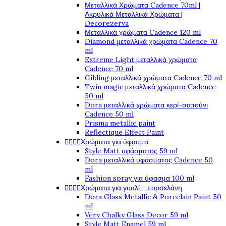
Μεταλλικά Χρώματα Cadence 70ml |
Ακρυλικά Μεταλλικά Χρώματα |
Decorezerva
Μεταλλικά χρώματα Cadence 120 ml
Diamond μεταλλικά χρώματα Cadence 70
ml
Extreme Light μεταλλικά χρώματα
Cadence 70 ml
Gilding μεταλλικά χρώματα Cadence 70 ml
Twin magic μεταλλικά χρώματα Cadence
50 ml
Dora μεταλλικά χρώματα κερί-σαπούνι
Cadence 50 ml
Prisma metallic paint
Reflectique Effect Paint




Χρώματα για ύφασμα
Style Matt υφάσματος 59 ml
Dora μεταλλικά υφάσματος Cadence 50
ml
Fashion spray για ύφασμα 100 ml




Χρώματα για γυαλί - πορσελάνη
Dora Glass Metallic & Porcelain Paint 50
ml
Very Chalky Glass Decor 59 ml
Style Matt Enamel 59 ml