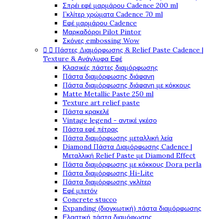
Σπρέι εφέ μαρμάρου Cadence 200 ml
Γκλίτερ χρώματα Cadence 70 ml
Εφέ μαρμάρου Cadence
Μαρκαδόροι Pilot Pintor
Σκόνες embossing Wow


Πάστες Διαμόρφωσης & Relief Paste Cadence |
Texture & Ανάγλυφα Εφέ
Κλασικές πάστες διαμόρφωσης
Πάστα διαμόρφωσης διάφανη
Πάστα διαμόρφωσης διάφανη με κόκκους
Matte Metallic Paste 250 ml
Texture art relief paste
Πάστα κρακελέ
Vintage legend - αντικέ γκέσο
Πάστα εφέ πέτρας
Πάστα διαμόρφωσης μεταλλική λεία
Diamond Πάστα Διαμόρφωσης Cadence |
Μεταλλική Relief Paste με Diamond Effect
Πάστα διαμόρφωσης με κόκκους Dora perla
Πάστα διαμόρφωσης Hi-Lite
Πάστα διαμόρφωσης γκλίτερ
Εφέ μπετόν
Concrete stucco
Expanding (διογκωτική) πάστα διαμόρφωσης
Ελαστική πάστα διαμόφωσης