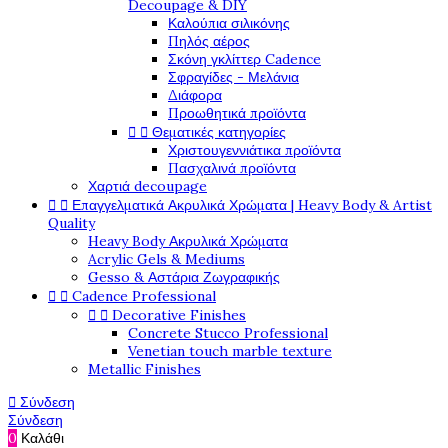
Decoupage & DIY
Καλούπια σιλικόνης
Πηλός αέρος
Σκόνη γκλίττερ Cadence
Σφραγίδες - Μελάνια
Διάφορα
Προωθητικά προϊόντα


Θεματικές κατηγορίες
Χριστουγεννιάτικα προϊόντα
Πασχαλινά προϊόντα
Χαρτιά decoupage


Επαγγελματικά Ακρυλικά Χρώματα | Heavy Body & Artist
Quality
Heavy Body Ακρυλικά Χρώματα
Acrylic Gels & Mediums
Gesso & Αστάρια Ζωγραφικής


Cadence Professional


Decorative Finishes
Concrete Stucco Professional
Venetian touch marble texture
Metallic Finishes

Σύνδεση
Σύνδεση
0
Καλάθι