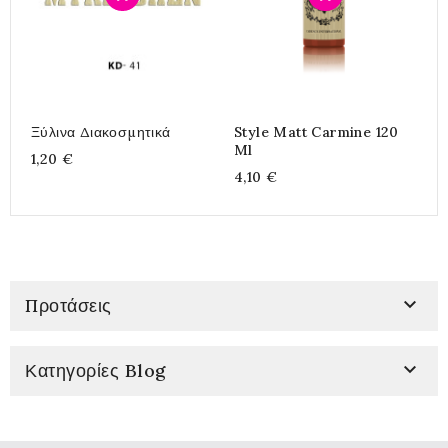
Ξύλινα Διακοσμητικά
Style Matt Carmine 120
Υ
Ml
1
1,20 €
4,10 €
4

Προτάσεις

Κατηγορίες Blog