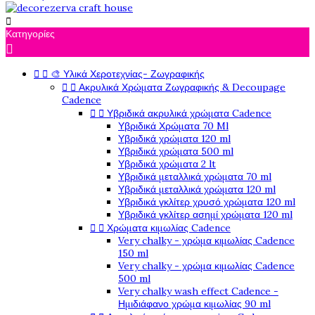

Κατηγορίες



🎨 Υλικά Χεροτεχνίας- Ζωγραφικής


Ακρυλικά Χρώματα Ζωγραφικής & Decoupage
Cadence


Υβριδικά ακρυλικά χρώματα Cadence
Υβριδικά Χρώματα 70 Ml
Υβριδικά χρώματα 120 ml
Υβριδικά χρώματα 500 ml
Υβριδικά χρώματα 2 lt
Υβριδικά μεταλλικά χρώματα 70 ml
Υβριδικά μεταλλικά χρώματα 120 ml
Υβριδικά γκλίτερ χρυσό χρώματα 120 ml
Υβριδικά γκλίτερ ασημί χρώματα 120 ml


Χρώματα κιμωλίας Cadence
Very chalky - χρώμα κιμωλίας Cadence
150 ml
Very chalky - χρώμα κιμωλίας Cadence
500 ml
Very chalky wash effect Cadence -
Ημιδιάφανο χρώμα κιμωλίας 90 ml