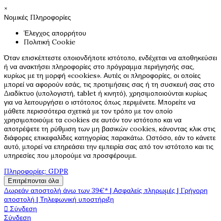
×
Νομικές Πληροφορίες
Έλεγχος απορρήτου
Πολιτική Cookie
Όταν επισκέπτεστε οποιονδήποτε ιστότοπο, ενδέχεται να αποθηκεύσει
ή να ανακτήσει πληροφορίες στο πρόγραμμα περιήγησής σας,
κυρίως με τη μορφή «cookies». Αυτές οι πληροφορίες, οι οποίες
μπορεί να αφορούν εσάς, τις προτιμήσεις σας ή τη συσκευή σας στο
Διαδίκτυο (υπολογιστή, tablet ή κινητό), χρησιμοποιούνται κυρίως
για να λειτουργήσει ο ιστότοπος όπως περιμένετε. Μπορείτε να
μάθετε περισσότερα σχετικά με τον τρόπο με τον οποίο
χρησιμοποιούμε τα cookies σε αυτόν τον ιστότοπο και να
αποτρέψετε τη ρύθμιση των μη βασικών cookies, κάνοντας κλικ στις
διάφορες επικεφαλίδες κατηγορίας παρακάτω. Ωστόσο, εάν το κάνετε
αυτό, μπορεί να επηρεάσει την εμπειρία σας από τον ιστότοπο και τις
υπηρεσίες που μπορούμε να προσφέρουμε.
Πληροφορίες: GDPR
Επιτρέπονται όλα
Δωρεάν αποστολή άνω των 39€* | Ασφαλείς πληρωμές | Γρήγορη
αποστολή | Τηλεφωνική υποστήριξη

Σύνδεση
Σύνδεση