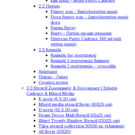
Εφέ βρύα - Moss effect Cadence


Πατίνες
Finger wax - δακτυλοπατίνα νερού
Dora finger wax - Δακτυλοπατίνα νερού
dora
Patina Spray
Rusty - Πατίνα για εφέ σκουριάς
Distress Paste Cadence 150 ml (μάτ
πατίνα νερού)


Κρακελέ
Κρακελέ 1ος συστατικού
Κρακελέ 2 συστατικών διάφανο
Κρακελέ 2 συστατικών - crocodile
Χρύσωμα
Πρίμερ - Γκέσο
Createx series


Stencil Ζωγραφικής & Decoupage | Στένσιλ
Cadence & Mixed Media
K serie (6 X 20 cm)
Mixed media stencil Serie (10X25 cm)
D serie (15 X 20 cm)
Home Decor Midi Stencil (25x25 cm)
Siluet Trendy Shadow Stencil (25X25 cm)
Tiles stencil collection 30X30 εκ. (πλακάκια)
AS Serie (21X30)