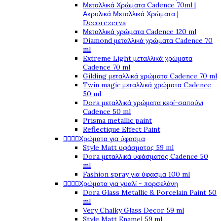
Μεταλλικά Χρώματα Cadence 70ml |
Ακρυλικά Μεταλλικά Χρώματα |
Decorezerva
Μεταλλικά χρώματα Cadence 120 ml
Diamond μεταλλικά χρώματα Cadence 70
ml
Extreme Light μεταλλικά χρώματα
Cadence 70 ml
Gilding μεταλλικά χρώματα Cadence 70 ml
Twin magic μεταλλικά χρώματα Cadence
50 ml
Dora μεταλλικά χρώματα κερί-σαπούνι
Cadence 50 ml
Prisma metallic paint
Reflectique Effect Paint




Χρώματα για ύφασμα
Style Matt υφάσματος 59 ml
Dora μεταλλικά υφάσματος Cadence 50
ml
Fashion spray για ύφασμα 100 ml




Χρώματα για γυαλί - πορσελάνη
Dora Glass Metallic & Porcelain Paint 50
ml
Very Chalky Glass Decor 59 ml
Style Matt Enamel 59 ml