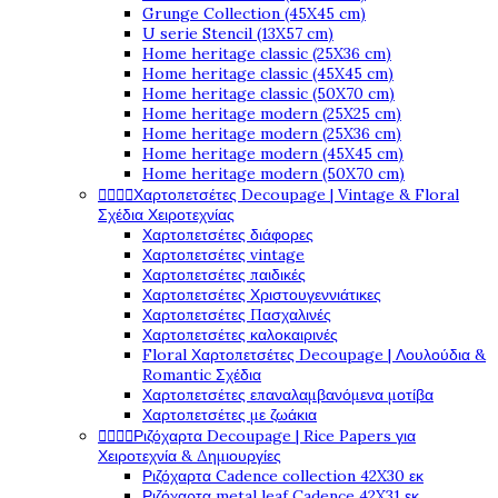
Grunge Collection (45X45 cm)
U serie Stencil (13X57 cm)
Home heritage classic (25X36 cm)
Home heritage classic (45X45 cm)
Home heritage classic (50X70 cm)
Home heritage modern (25X25 cm)
Home heritage modern (25X36 cm)
Home heritage modern (45X45 cm)
Home heritage modern (50X70 cm)




Χαρτοπετσέτες Decoupage | Vintage & Floral
Σχέδια Χειροτεχνίας
Χαρτοπετσέτες διάφορες
Χαρτοπετσέτες vintage
Χαρτοπετσέτες παιδικές
Χαρτοπετσέτες Χριστουγεννιάτικες
Χαρτοπετσέτες Πασχαλινές
Χαρτοπετσέτες καλοκαιρινές
Floral Χαρτοπετσέτες Decoupage | Λουλούδια &
Romantic Σχέδια
Χαρτοπετσέτες επαναλαμβανόμενα μοτίβα
Χαρτοπετσέτες με ζωάκια




Ριζόχαρτα Decoupage | Rice Papers για
Χειροτεχνία & Δημιουργίες
Ριζόχαρτα Cadence collection 42X30 εκ
Ριζόχαρτα metal leaf Cadence 42X31 εκ