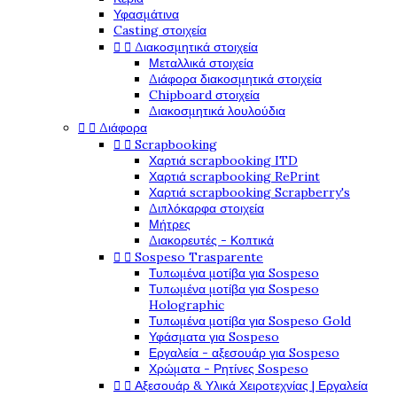
Υφασμάτινα
Casting στοιχεία


Διακοσμητικά στοιχεία
Μεταλλικά στοιχεία
Διάφορα διακοσμητικά στοιχεία
Chipboard στοιχεία
Διακοσμητικά λουλούδια


Διάφορα


Scrapbooking
Χαρτιά scrapbooking ITD
Χαρτιά scrapbooking RePrint
Χαρτιά scrapbooking Scrapberry's
Διπλόκαρφα στοιχεία
Μήτρες
Διακορευτές - Κοπτικά


Sospeso Trasparente
Τυπωμένα μοτίβα για Sospeso
Τυπωμένα μοτίβα για Sospeso
Holographic
Τυπωμένα μοτίβα για Sospeso Gold
Υφάσματα για Sospeso
Εργαλεία - αξεσουάρ για Sospeso
Χρώματα - Ρητίνες Sospeso


Αξεσουάρ & Υλικά Χειροτεχνίας | Εργαλεία