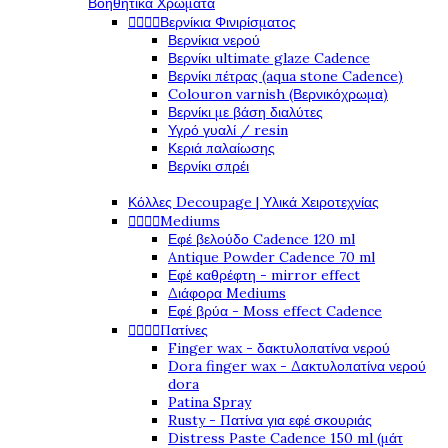
Βοηθητικά Χρώματα




Βερνίκια Φινιρίσματος
Βερνίκια νερού
Βερνίκι ultimate glaze Cadence
Βερνίκι πέτρας (aqua stone Cadence)
Colouron varnish (Βερνικόχρωμα)
Βερνίκι με βάση διαλύτες
Υγρό γυαλί / resin
Κεριά παλαίωσης
Βερνίκι σπρέι
Κόλλες Decoupage | Υλικά Χειροτεχνίας




Mediums
Εφέ βελούδο Cadence 120 ml
Antique Powder Cadence 70 ml
Εφέ καθρέφτη - mirror effect
Διάφορα Mediums
Εφέ βρύα - Moss effect Cadence




Πατίνες
Finger wax - δακτυλοπατίνα νερού
Dora finger wax - Δακτυλοπατίνα νερού
dora
Patina Spray
Rusty - Πατίνα για εφέ σκουριάς
Distress Paste Cadence 150 ml (μάτ