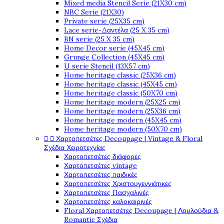
Mixed media Stencil Serie (21X30 cm)
NBC Serie (21X30)
Private serie (25X35 cm)
Lace serie-Δαντέλα (25 X 35 cm)
BN serie (25 X 35 cm)
Home Decor serie (45X45 cm)
Grunge Collection (45X45 cm)
U serie Stencil (13X57 cm)
Home heritage classic (25X36 cm)
Home heritage classic (45X45 cm)
Home heritage classic (50X70 cm)
Home heritage modern (25X25 cm)
Home heritage modern (25X36 cm)
Home heritage modern (45X45 cm)
Home heritage modern (50X70 cm)


Χαρτοπετσέτες Decoupage | Vintage & Floral
Σχέδια Χειροτεχνίας
Χαρτοπετσέτες διάφορες
Χαρτοπετσέτες vintage
Χαρτοπετσέτες παιδικές
Χαρτοπετσέτες Χριστουγεννιάτικες
Χαρτοπετσέτες Πασχαλινές
Χαρτοπετσέτες καλοκαιρινές
Floral Χαρτοπετσέτες Decoupage | Λουλούδια &
Romantic Σχέδια