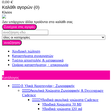
0,00 €
Καλάθι αγορών (0)
Κλείσε
Δεν υπάρχουν άλλα προϊόντα στο καλάθι σας
Συνέχεια στις αγορές
αναζήτηση
Χονδρική πώληση
Καταστήματα συνεργατών
Τρόποι αποστολής & μεταφορικά
Ωράριο καταστήματος - επικοινωνία

Κατάλογος




🎨 Υλικά Χεροτεχνίας- Ζωγραφικής




Ακρυλικά Χρώματα Ζωγραφικής & Decoupage
Cadence




Υβριδικά ακρυλικά χρώματα Cadence
Υβριδικά Χρώματα 70 Ml
Υβριδικά χρώματα 120 ml