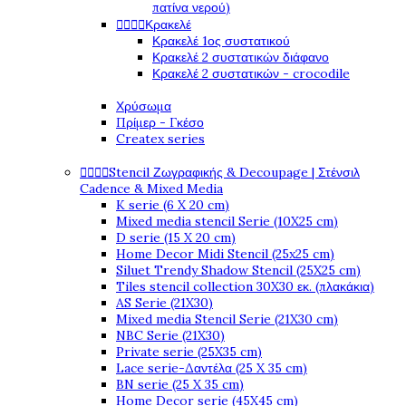
πατίνα νερού)




Κρακελέ
Κρακελέ 1ος συστατικού
Κρακελέ 2 συστατικών διάφανο
Κρακελέ 2 συστατικών - crocodile
Χρύσωμα
Πρίμερ - Γκέσο
Createx series




Stencil Ζωγραφικής & Decoupage | Στένσιλ
Cadence & Mixed Media
K serie (6 X 20 cm)
Mixed media stencil Serie (10X25 cm)
D serie (15 X 20 cm)
Home Decor Midi Stencil (25x25 cm)
Siluet Trendy Shadow Stencil (25X25 cm)
Tiles stencil collection 30X30 εκ. (πλακάκια)
AS Serie (21X30)
Mixed media Stencil Serie (21X30 cm)
NBC Serie (21X30)
Private serie (25X35 cm)
Lace serie-Δαντέλα (25 X 35 cm)
BN serie (25 X 35 cm)
Home Decor serie (45X45 cm)