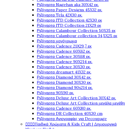
Ριζόχαρτα Nagehan aka 30X42 εκ.
Ριζόχαρτα Paper Designs 45X32 εκ.
Ριζόχαρτα Tela 42Χ30 εκ.
Ριζόχαρτα ITD Collection 42X30 εκ
Ριζόχαρτα ITD Collection 21X29 εκ
Ριζόχαρτα Calambour Collection 50X35 εκ
Ριζόχαρτα Calambour collection 34,5X25 εκ
Ριζόχαρτα μονόχρωμα
Ριζόχαρτα Cadence 21Χ29,7 εκ
Ριζόχαρτα Cadence 60X62 εκ.
Ριζόχαρτα Cadence 30X68 εκ.
Ριζόχαρτα Cadence 90X214 εκ.
Ριζόχαρτα Cadence 30X30 εκ.
Ριζόχαρτα dreamart 41X32 εκ.
Ριζόχαρτα Diamond 30X42 εκ.
Ριζόχαρτα Diamond 30X30 εκ.
Ριζόχαρτα Diamond 90x214 εκ.
Ριζόχαρτα 90X90 εκ.
Ριζόχαρτα Deluxe Art Collection 30X42 εκ.
Ριζόχαρτα Deluxe Art Collection μεγάλα μεγέθη
Ριζόχαρτα Cadence 60X80 εκ.
Ριζόχαρτα DR Collection 40X30 cm
Ριζόχαρτα Αγιογραφίες για Decoupage




Παιδικά Χρώματα & Kids Craft | Δημιουργικά