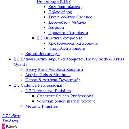
Decoupage & DIY
Καλούπια σιλικόνης
Πηλός αέρος
Σκόνη γκλίττερ Cadence
Σφραγίδες - Μελάνια
Διάφορα
Προωθητικά προϊόντα


Θεματικές κατηγορίες
Χριστουγεννιάτικα προϊόντα
Πασχαλινά προϊόντα
Χαρτιά decoupage


Επαγγελματικά Ακρυλικά Χρώματα | Heavy Body & Artist
Quality
Heavy Body Ακρυλικά Χρώματα
Acrylic Gels & Mediums
Gesso & Αστάρια Ζωγραφικής


Cadence Professional


Decorative Finishes
Concrete Stucco Professional
Venetian touch marble texture
Metallic Finishes

Σύνδεση
Σύνδεση
0
Καλάθι