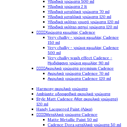
Υβριδικά χρώματα 500 ml
Υβριδικά χρώματα 2 lt
Υβριδικά μεταλλικά χρώματα 70 ml
Υβριδικά μεταλλικά χρώματα 120 ml
Υβριδικά γκλίτερ χρυσό χρώματα 120 ml
Υβριδικά γκλίτερ ασημί χρώματα 120 ml




Χρώματα κιμωλίας Cadence
Very chalky - χρώμα κιμωλίας Cadence
150 ml
Very chalky - χρώμα κιμωλίας Cadence
500 ml
Very chalky wash effect Cadence -
Ημιδιάφανο χρώμα κιμωλίας 90 ml




Ακρυλικά χρώματα premium Cadence
Ακρυλικά χρώματα Cadence 70 ml
Ακρυλικά χρώματα Cadence 120 ml
Harmony ακρυλικά χρώματα
Ambiante υδροφοβικά ακρυλικά χρώματα
Style Matt Cadence (Ματ ακρυλικά χρώματα)
120 ml
Handy Lacquered Paint (Λάκα)




Μεταλλικά χρώματα Cadence
Matte Metallic Paint 50 ml
Cadence Dora μεταλλικά χρώματα 50 ml