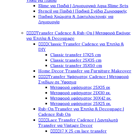
Υλικά για Παιδιά
Slime για Παιδιά | Δημιουργικά Aqua Slime Sets
Stencil για Παιδιά | Παιδικά Σχέδια Ζωγραφικής
Παιδικά Χρώματα & Δακτυλομπογιές για
Δημιουργία




Transfer Cadence & Rub-On | Μεταφορά Εικόνας
για Έπιπλα & Decoupage




Classic Transfer Cadence για Έπιπλα &
DIY
Classic transfer 17Χ25 cm
Classic transfer 25Χ35 cm
Classic transfer 35Χ50 cm
Home Decor Transfer για Furniture Makeover




Transfer Υφάσματος Cadence | Μεταφορά
Σχεδίων σε Ύφασμα
Μεταφορά υφάσματος 25Χ35 εκ
Μεταφορά υφάσματος 21Χ30 εκ.
Μεταφορά υφάσματος 30Χ42 εκ.
Μεταφορά υφάσματος 25Χ25 εκ.
Rub-On Transfer για Έπιπλα & Decoupage |
Cadence Rub On




Lace Transfer Cadence | Δαντελωτά
Transfer για Vintage Decor




17 Χ 25 cm lace transfer