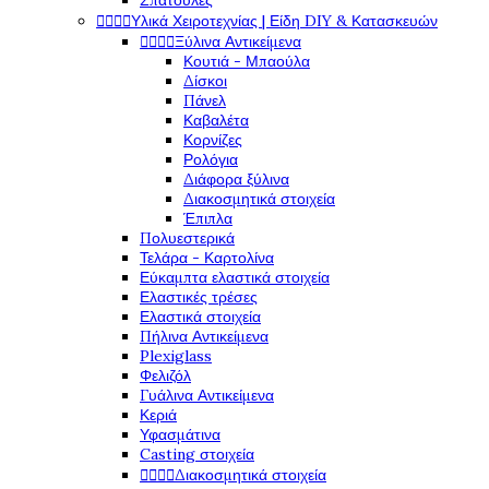
Σπάτουλες




Υλικά Χειροτεχνίας | Είδη DIY & Κατασκευών




Ξύλινα Αντικείμενα
Κουτιά - Μπαούλα
Δίσκοι
Πάνελ
Καβαλέτα
Κορνίζες
Ρολόγια
Διάφορα ξύλινα
Διακοσμητικά στοιχεία
Έπιπλα
Πολυεστερικά
Τελάρα - Καρτολίνα
Εύκαμπτα ελαστικά στοιχεία
Ελαστικές τρέσες
Ελαστικά στοιχεία
Πήλινα Αντικείμενα
Plexiglass
Φελιζόλ
Γυάλινα Αντικείμενα
Κεριά
Υφασμάτινα
Casting στοιχεία




Διακοσμητικά στοιχεία