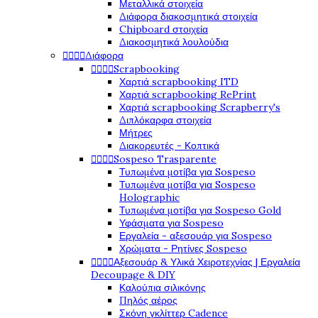
Μεταλλικά στοιχεία
Διάφορα διακοσμητικά στοιχεία
Chipboard στοιχεία
Διακοσμητικά λουλούδια




Διάφορα




Scrapbooking
Χαρτιά scrapbooking ITD
Χαρτιά scrapbooking RePrint
Χαρτιά scrapbooking Scrapberry's
Διπλόκαρφα στοιχεία
Μήτρες
Διακορευτές - Κοπτικά




Sospeso Trasparente
Τυπωμένα μοτίβα για Sospeso
Τυπωμένα μοτίβα για Sospeso
Holographic
Τυπωμένα μοτίβα για Sospeso Gold
Υφάσματα για Sospeso
Εργαλεία - αξεσουάρ για Sospeso
Χρώματα - Ρητίνες Sospeso




Αξεσουάρ & Υλικά Χειροτεχνίας | Εργαλεία
Decoupage & DIY
Καλούπια σιλικόνης
Πηλός αέρος
Σκόνη γκλίττερ Cadence