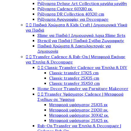
Ριζόχαρτα Deluxe Art Collection μεγάλα μεγέθη
Ριζόχαρτα Cadence 60X80 εκ.
Ριζόχαρτα DR Collection 40X30 cm
Ριζόχαρτα Αγιογραφίες για Decoupage


Παιδικά Χρώματα & Kids Craft | Δημιουργικά Υλικά
για Παιδιά
Slime για Παιδιά | Δημιουργικά Aqua Slime Sets
Stencil για Παιδιά | Παιδικά Σχέδια Ζωγραφικής
Παιδικά Χρώματα & Δακτυλομπογιές για
Δημιουργία


Transfer Cadence & Rub-On | Μεταφορά Εικόνας
για Έπιπλα & Decoupage


Classic Transfer Cadence για Έπιπλα & DIY
Classic transfer 17Χ25 cm
Classic transfer 25Χ35 cm
Classic transfer 35Χ50 cm
Home Decor Transfer για Furniture Makeover


Transfer Υφάσματος Cadence | Μεταφορά
Σχεδίων σε Ύφασμα
Μεταφορά υφάσματος 25Χ35 εκ
Μεταφορά υφάσματος 21Χ30 εκ.
Μεταφορά υφάσματος 30Χ42 εκ.
Μεταφορά υφάσματος 25Χ25 εκ.
Rub-On Transfer για Έπιπλα & Decoupage |