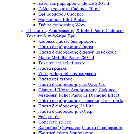
Σπρέι εφέ μαρμάρου Cadence 200 ml
Γκλίτερ χρώματα Cadence 70 ml
Εφέ μαρμάρου Cadence
Μαρκαδόροι Pilot Pintor
Σκόνες embossing Wow


Πάστες Διαμόρφωσης & Relief Paste Cadence |
Texture & Ανάγλυφα Εφέ
Κλασικές πάστες διαμόρφωσης
Πάστα διαμόρφωσης διάφανη
Πάστα διαμόρφωσης διάφανη με κόκκους
Matte Metallic Paste 250 ml
Texture art relief paste
Πάστα κρακελέ
Vintage legend - αντικέ γκέσο
Πάστα εφέ πέτρας
Πάστα διαμόρφωσης μεταλλική λεία
Diamond Πάστα Διαμόρφωσης Cadence |
Μεταλλική Relief Paste με Diamond Effect
Πάστα διαμόρφωσης με κόκκους Dora perla
Πάστα διαμόρφωσης Hi-Lite
Πάστα διαμόρφωσης γκλίτερ
Εφέ μπετόν
Concrete stucco
Expanding (διογκωτική) πάστα διαμόρφωσης
Ελαστική πάστα διαμόφωσης