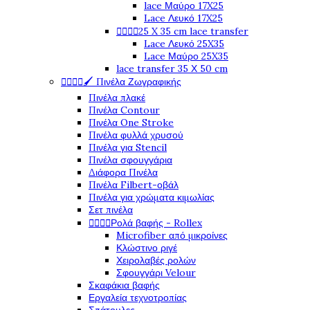
lace Μαύρο 17X25
Lace Λευκό 17X25




25 X 35 cm lace transfer
Lace Λευκό 25X35
Lace Μαύρο 25X35
lace transfer 35 Χ 50 cm




🖌️ Πινέλα Ζωγραφικής
Πινέλα πλακέ
Πινέλα Contour
Πινέλα One Stroke
Πινέλα φυλλά χρυσού
Πινέλα για Stencil
Πινέλα σφουγγάρια
Διάφορα Πινέλα
Πινέλα Filbert-οβάλ
Πινέλα για χρώματα κιμωλίας
Σετ πινέλα




Ρολά βαφής - Rollex
Microfiber από μικροίνες
Κλώστινο ριγέ
Χειρολαβές ρολών
Σφουγγάρι Velour
Σκαφάκια βαφής
Εργαλεία τεχνοτροπίας