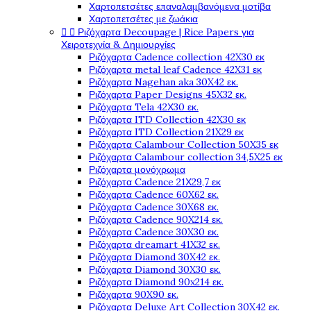
Χαρτοπετσέτες επαναλαμβανόμενα μοτίβα
Χαρτοπετσέτες με ζωάκια


Ριζόχαρτα Decoupage | Rice Papers για
Χειροτεχνία & Δημιουργίες
Ριζόχαρτα Cadence collection 42X30 εκ
Ριζόχαρτα metal leaf Cadence 42X31 εκ
Ριζόχαρτα Nagehan aka 30X42 εκ.
Ριζόχαρτα Paper Designs 45X32 εκ.
Ριζόχαρτα Tela 42Χ30 εκ.
Ριζόχαρτα ITD Collection 42X30 εκ
Ριζόχαρτα ITD Collection 21X29 εκ
Ριζόχαρτα Calambour Collection 50X35 εκ
Ριζόχαρτα Calambour collection 34,5X25 εκ
Ριζόχαρτα μονόχρωμα
Ριζόχαρτα Cadence 21Χ29,7 εκ
Ριζόχαρτα Cadence 60X62 εκ.
Ριζόχαρτα Cadence 30X68 εκ.
Ριζόχαρτα Cadence 90X214 εκ.
Ριζόχαρτα Cadence 30X30 εκ.
Ριζόχαρτα dreamart 41X32 εκ.
Ριζόχαρτα Diamond 30X42 εκ.
Ριζόχαρτα Diamond 30X30 εκ.
Ριζόχαρτα Diamond 90x214 εκ.
Ριζόχαρτα 90X90 εκ.
Ριζόχαρτα Deluxe Art Collection 30X42 εκ.