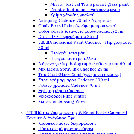
Mirror festival Transparent glass paint
Frost effect paint - Εφέ παγωμένου
Κρέμα χάραξης γυαλιού
Antiquing Cadence 70 ml - Υγρή κάσια
Chalk Board Paint (Χρώμα μαυροπίνακα)
Color pearls (σταγόνες μαργαριταριών) 25ml
Dora 3D - Περιγράμματα 25 ml




Dimensional Paint Cadence- Περιγράμματα
50 ml
Περιγράμματα μάτ
Περιγράμματα μεταλλικά
Διάφανο γκλίτερ holographic effect paint 90 ml
Mix Media Spray Ink Cadence 25 ml
Top Coat Glaze 25 ml (χρώμα για σκιάσεις)
Σπρέι εφέ μαρμάρου Cadence 200 ml
Γκλίτερ χρώματα Cadence 70 ml
Εφέ μαρμάρου Cadence
Μαρκαδόροι Pilot Pintor
Σκόνες embossing Wow




Πάστες Διαμόρφωσης & Relief Paste Cadence |
Texture & Ανάγλυφα Εφέ
Κλασικές πάστες διαμόρφωσης
Πάστα διαμόρφωσης διάφανη