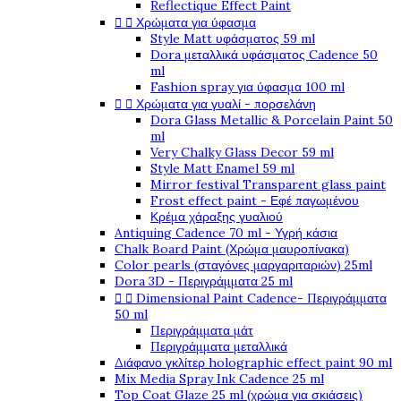
Reflectique Effect Paint


Χρώματα για ύφασμα
Style Matt υφάσματος 59 ml
Dora μεταλλικά υφάσματος Cadence 50
ml
Fashion spray για ύφασμα 100 ml


Χρώματα για γυαλί - πορσελάνη
Dora Glass Metallic & Porcelain Paint 50
ml
Very Chalky Glass Decor 59 ml
Style Matt Enamel 59 ml
Mirror festival Transparent glass paint
Frost effect paint - Εφέ παγωμένου
Κρέμα χάραξης γυαλιού
Antiquing Cadence 70 ml - Υγρή κάσια
Chalk Board Paint (Χρώμα μαυροπίνακα)
Color pearls (σταγόνες μαργαριταριών) 25ml
Dora 3D - Περιγράμματα 25 ml


Dimensional Paint Cadence- Περιγράμματα
50 ml
Περιγράμματα μάτ
Περιγράμματα μεταλλικά
Διάφανο γκλίτερ holographic effect paint 90 ml
Mix Media Spray Ink Cadence 25 ml
Top Coat Glaze 25 ml (χρώμα για σκιάσεις)