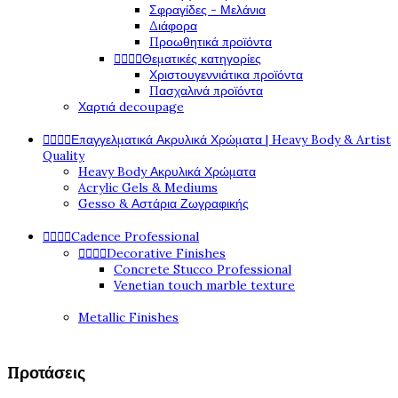
Σφραγίδες - Μελάνια
Διάφορα
Προωθητικά προϊόντα




Θεματικές κατηγορίες
Χριστουγεννιάτικα προϊόντα
Πασχαλινά προϊόντα
Χαρτιά decoupage




Επαγγελματικά Ακρυλικά Χρώματα | Heavy Body & Artist
Quality
Heavy Body Ακρυλικά Χρώματα
Acrylic Gels & Mediums
Gesso & Αστάρια Ζωγραφικής




Cadence Professional




Decorative Finishes
Concrete Stucco Professional
Venetian touch marble texture
Metallic Finishes
Προτάσεις