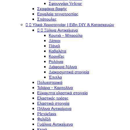
Σφουγγάρι Velour
Σκαφάκια βαφής
Εργαλεία τεχνοτροπίας
Σπάτουλες


Υλικά Χειροτεχνίας | Είδη DIY & Κατασκευών


Ξύλινα Αντικείμενα
Κουτιά - Μπαούλα
Δίσκοι
Πάνελ
Καβαλέτα
Κορνίζες
Ρολόγια
Διάφορα ξύλινα
Διακοσμητικά στοιχεία
Έπιπλα
Πολυεστερικά
Τελάρα - Καρτολίνα
Εύκαμπτα ελαστικά στοιχεία
Ελαστικές τρέσες
Ελαστικά στοιχεία
Πήλινα Αντικείμενα
Plexiglass
Φελιζόλ
Γυάλινα Αντικείμενα
Κεριά