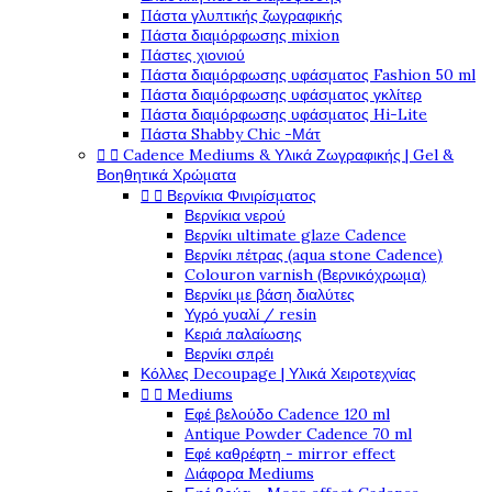
Πάστα γλυπτικής ζωγραφικής
Πάστα διαμόρφωσης mixion
Πάστες χιονιού
Πάστα διαμόρφωσης υφάσματος Fashion 50 ml
Πάστα διαμόρφωσης υφάσματος γκλίτερ
Πάστα διαμόρφωσης υφάσματος Hi-Lite
Πάστα Shabby Chic -Μάτ


Cadence Mediums & Υλικά Ζωγραφικής | Gel &
Βοηθητικά Χρώματα


Βερνίκια Φινιρίσματος
Βερνίκια νερού
Βερνίκι ultimate glaze Cadence
Βερνίκι πέτρας (aqua stone Cadence)
Colouron varnish (Βερνικόχρωμα)
Βερνίκι με βάση διαλύτες
Υγρό γυαλί / resin
Κεριά παλαίωσης
Βερνίκι σπρέι
Κόλλες Decoupage | Υλικά Χειροτεχνίας


Mediums
Εφέ βελούδο Cadence 120 ml
Antique Powder Cadence 70 ml
Εφέ καθρέφτη - mirror effect
Διάφορα Mediums