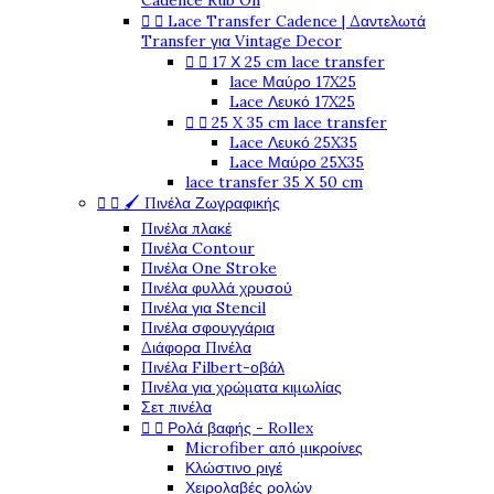
Cadence Rub On


Lace Transfer Cadence | Δαντελωτά
Transfer για Vintage Decor


17 Χ 25 cm lace transfer
lace Μαύρο 17X25
Lace Λευκό 17X25


25 X 35 cm lace transfer
Lace Λευκό 25X35
Lace Μαύρο 25X35
lace transfer 35 Χ 50 cm


🖌️ Πινέλα Ζωγραφικής
Πινέλα πλακέ
Πινέλα Contour
Πινέλα One Stroke
Πινέλα φυλλά χρυσού
Πινέλα για Stencil
Πινέλα σφουγγάρια
Διάφορα Πινέλα
Πινέλα Filbert-οβάλ
Πινέλα για χρώματα κιμωλίας
Σετ πινέλα


Ρολά βαφής - Rollex
Microfiber από μικροίνες
Κλώστινο ριγέ
Χειρολαβές ρολών