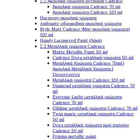


Ακρυλικά χρώματα premium Cadence
Ακρυλικά χρώματα Cadence 70 ml
Ακρυλικά χρώματα Cadence 120 ml
Harmony ακρυλικά χρώματα
Ambiante υδροφοβικά ακρυλικά χρώματα
Style Matt Cadence (Ματ ακρυλικά χρώματα)
120 ml
Handy Lacquered Paint (Λάκα)


Μεταλλικά χρώματα Cadence
Matte Metallic Paint 50 ml
Cadence Dora μεταλλικά χρώματα 50 ml
Μεταλλικά Χρώματα Cadence 70ml |
Ακρυλικά Μεταλλικά Χρώματα |
Decorezerva
Μεταλλικά χρώματα Cadence 120 ml
Diamond μεταλλικά χρώματα Cadence 70
ml
Extreme Light μεταλλικά χρώματα
Cadence 70 ml
Gilding μεταλλικά χρώματα Cadence 70 ml
Twin magic μεταλλικά χρώματα Cadence
50 ml
Dora μεταλλικά χρώματα κερί-σαπούνι
Cadence 50 ml
Prisma metallic paint