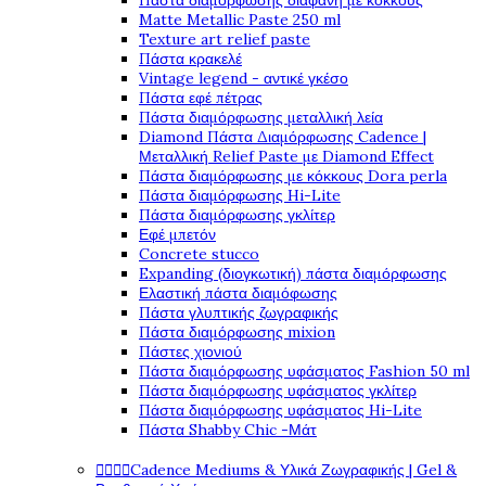
Πάστα διαμόρφωσης διάφανη με κόκκους
Matte Metallic Paste 250 ml
Texture art relief paste
Πάστα κρακελέ
Vintage legend - αντικέ γκέσο
Πάστα εφέ πέτρας
Πάστα διαμόρφωσης μεταλλική λεία
Diamond Πάστα Διαμόρφωσης Cadence |
Μεταλλική Relief Paste με Diamond Effect
Πάστα διαμόρφωσης με κόκκους Dora perla
Πάστα διαμόρφωσης Hi-Lite
Πάστα διαμόρφωσης γκλίτερ
Εφέ μπετόν
Concrete stucco
Expanding (διογκωτική) πάστα διαμόρφωσης
Ελαστική πάστα διαμόφωσης
Πάστα γλυπτικής ζωγραφικής
Πάστα διαμόρφωσης mixion
Πάστες χιονιού
Πάστα διαμόρφωσης υφάσματος Fashion 50 ml
Πάστα διαμόρφωσης υφάσματος γκλίτερ
Πάστα διαμόρφωσης υφάσματος Hi-Lite
Πάστα Shabby Chic -Μάτ




Cadence Mediums & Υλικά Ζωγραφικής | Gel &