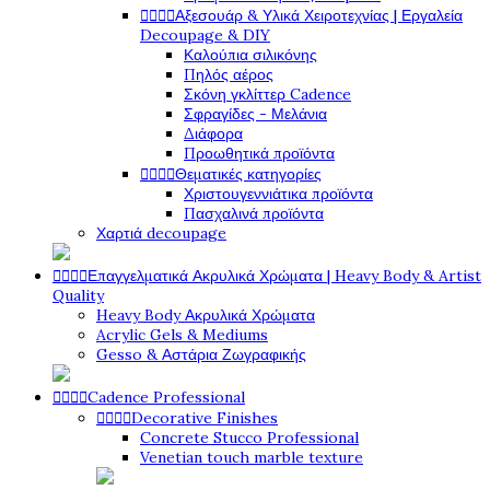




Αξεσουάρ & Υλικά Χειροτεχνίας | Εργαλεία
Decoupage & DIY
Καλούπια σιλικόνης
Πηλός αέρος
Σκόνη γκλίττερ Cadence
Σφραγίδες - Μελάνια
Διάφορα
Προωθητικά προϊόντα




Θεματικές κατηγορίες
Χριστουγεννιάτικα προϊόντα
Πασχαλινά προϊόντα
Χαρτιά decoupage




Επαγγελματικά Ακρυλικά Χρώματα | Heavy Body & Artist
Quality
Heavy Body Ακρυλικά Χρώματα
Acrylic Gels & Mediums
Gesso & Αστάρια Ζωγραφικής




Cadence Professional




Decorative Finishes
Concrete Stucco Professional
Venetian touch marble texture