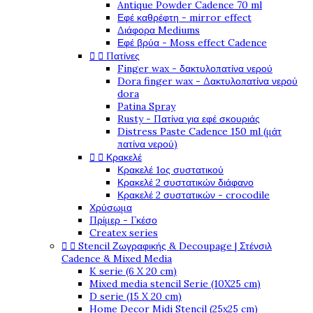
Antique Powder Cadence 70 ml
Εφέ καθρέφτη - mirror effect
Διάφορα Mediums
Εφέ βρύα - Moss effect Cadence


Πατίνες
Finger wax - δακτυλοπατίνα νερού
Dora finger wax - Δακτυλοπατίνα νερού
dora
Patina Spray
Rusty - Πατίνα για εφέ σκουριάς
Distress Paste Cadence 150 ml (μάτ
πατίνα νερού)


Κρακελέ
Κρακελέ 1ος συστατικού
Κρακελέ 2 συστατικών διάφανο
Κρακελέ 2 συστατικών - crocodile
Χρύσωμα
Πρίμερ - Γκέσο
Createx series


Stencil Ζωγραφικής & Decoupage | Στένσιλ
Cadence & Mixed Media
K serie (6 X 20 cm)
Mixed media stencil Serie (10X25 cm)
D serie (15 X 20 cm)
Home Decor Midi Stencil (25x25 cm)