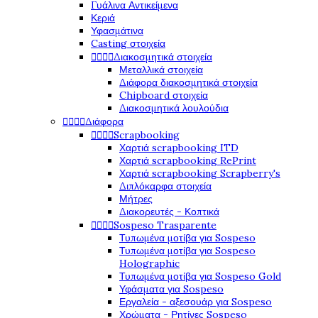
Γυάλινα Αντικείμενα
Κεριά
Υφασμάτινα
Casting στοιχεία




Διακοσμητικά στοιχεία
Μεταλλικά στοιχεία
Διάφορα διακοσμητικά στοιχεία
Chipboard στοιχεία
Διακοσμητικά λουλούδια




Διάφορα




Scrapbooking
Χαρτιά scrapbooking ITD
Χαρτιά scrapbooking RePrint
Χαρτιά scrapbooking Scrapberry's
Διπλόκαρφα στοιχεία
Μήτρες
Διακορευτές - Κοπτικά




Sospeso Trasparente
Τυπωμένα μοτίβα για Sospeso
Τυπωμένα μοτίβα για Sospeso
Holographic
Τυπωμένα μοτίβα για Sospeso Gold
Υφάσματα για Sospeso
Εργαλεία - αξεσουάρ για Sospeso
Χρώματα - Ρητίνες Sospeso