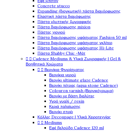
Εφέ μπετόν
Concrete stucco
Expanding (διογκωτική) πάστα διαμόρφωσης
Ελαστική πάστα διαμόφωσης
Πάστα γλυπτικής ζωγραφικής
Πάστα διαμόρφωσης mixion
Πάστες χιονιού
Πάστα διαμόρφωσης υφάσματος Fashion 50 ml
Πάστα διαμόρφωσης υφάσματος γκλίτερ
Πάστα διαμόρφωσης υφάσματος Hi-Lite
Πάστα Shabby Chic -Μάτ


Cadence Mediums & Υλικά Ζωγραφικής | Gel &
Βοηθητικά Χρώματα


Βερνίκια Φινιρίσματος
Βερνίκια νερού
Βερνίκι ultimate glaze Cadence
Βερνίκι πέτρας (aqua stone Cadence)
Colouron varnish (Βερνικόχρωμα)
Βερνίκι με βάση διαλύτες
Υγρό γυαλί / resin
Κεριά παλαίωσης
Βερνίκι σπρέι
Κόλλες Decoupage | Υλικά Χειροτεχνίας


Mediums
Εφέ βελούδο Cadence 120 ml