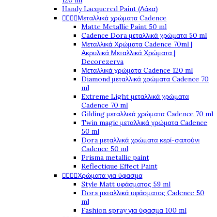
120 ml
Handy Lacquered Paint (Λάκα)




Μεταλλικά χρώματα Cadence
Matte Metallic Paint 50 ml
Cadence Dora μεταλλικά χρώματα 50 ml
Μεταλλικά Χρώματα Cadence 70ml |
Ακρυλικά Μεταλλικά Χρώματα |
Decorezerva
Μεταλλικά χρώματα Cadence 120 ml
Diamond μεταλλικά χρώματα Cadence 70
ml
Extreme Light μεταλλικά χρώματα
Cadence 70 ml
Gilding μεταλλικά χρώματα Cadence 70 ml
Twin magic μεταλλικά χρώματα Cadence
50 ml
Dora μεταλλικά χρώματα κερί-σαπούνι
Cadence 50 ml
Prisma metallic paint
Reflectique Effect Paint




Χρώματα για ύφασμα
Style Matt υφάσματος 59 ml
Dora μεταλλικά υφάσματος Cadence 50
ml
Fashion spray για ύφασμα 100 ml