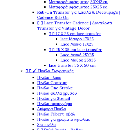
Μεταφορά υφάσματος 30Χ42 εκ.
Μεταφορά υφάσματος 25Χ25 εκ.
Rub-On Transfer για Έπιπλα & Decoupage |
Cadence Rub On


Lace Transfer Cadence | Δαντελωτά
Transfer για Vintage Decor


17 Χ 25 cm lace transfer
lace Μαύρο 17X25
Lace Λευκό 17X25


25 X 35 cm lace transfer
Lace Λευκό 25X35
Lace Μαύρο 25X35
lace transfer 35 Χ 50 cm


🖌️ Πινέλα Ζωγραφικής
Πινέλα πλακέ
Πινέλα Contour
Πινέλα One Stroke
Πινέλα φυλλά χρυσού
Πινέλα για Stencil
Πινέλα σφουγγάρια
Διάφορα Πινέλα
Πινέλα Filbert-οβάλ
Πινέλα για χρώματα κιμωλίας
Σετ πινέλα