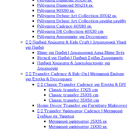
Ριζόχαρτα Diamond 30X30 εκ.
Ριζόχαρτα Diamond 90x214 εκ.
Ριζόχαρτα 90X90 εκ.
Ριζόχαρτα Deluxe Art Collection 30X42 εκ.
Ριζόχαρτα Deluxe Art Collection μεγάλα μεγέθη
Ριζόχαρτα Cadence 60X80 εκ.
Ριζόχαρτα DR Collection 40X30 cm
Ριζόχαρτα Αγιογραφίες για Decoupage


Παιδικά Χρώματα & Kids Craft | Δημιουργικά Υλικά
για Παιδιά
Slime για Παιδιά | Δημιουργικά Aqua Slime Sets
Stencil για Παιδιά | Παιδικά Σχέδια Ζωγραφικής
Παιδικά Χρώματα & Δακτυλομπογιές για
Δημιουργία


Transfer Cadence & Rub-On | Μεταφορά Εικόνας
για Έπιπλα & Decoupage


Classic Transfer Cadence για Έπιπλα & DIY
Classic transfer 17Χ25 cm
Classic transfer 25Χ35 cm
Classic transfer 35Χ50 cm
Home Decor Transfer για Furniture Makeover


Transfer Υφάσματος Cadence | Μεταφορά
Σχεδίων σε Ύφασμα
Μεταφορά υφάσματος 25Χ35 εκ
Μεταφορά υφάσματος 21Χ30 εκ.