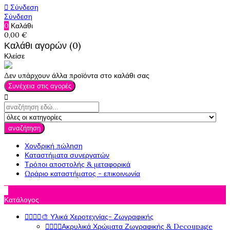

Σύνδεση
Σύνδεση
0
Καλάθι
0,00 €
Καλάθι αγορών (0)
Κλείσε
Δεν υπάρχουν άλλα προϊόντα στο καλάθι σας
Συνέχεια στις αγορές

αναζήτηση
Χονδρική πώληση
Καταστήματα συνεργατών
Τρόποι αποστολής & μεταφορικά
Ωράριο καταστήματος - επικοινωνία

Κατάλογος




🎨 Υλικά Χεροτεχνίας- Ζωγραφικής




Ακρυλικά Χρώματα Ζωγραφικής & Decoupage