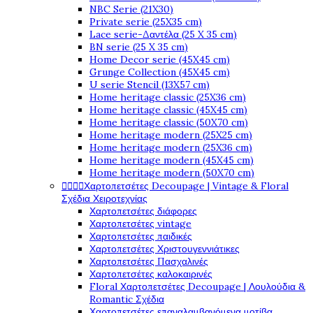
NBC Serie (21X30)
Private serie (25X35 cm)
Lace serie-Δαντέλα (25 X 35 cm)
BN serie (25 X 35 cm)
Home Decor serie (45X45 cm)
Grunge Collection (45X45 cm)
U serie Stencil (13X57 cm)
Home heritage classic (25X36 cm)
Home heritage classic (45X45 cm)
Home heritage classic (50X70 cm)
Home heritage modern (25X25 cm)
Home heritage modern (25X36 cm)
Home heritage modern (45X45 cm)
Home heritage modern (50X70 cm)




Χαρτοπετσέτες Decoupage | Vintage & Floral
Σχέδια Χειροτεχνίας
Χαρτοπετσέτες διάφορες
Χαρτοπετσέτες vintage
Χαρτοπετσέτες παιδικές
Χαρτοπετσέτες Χριστουγεννιάτικες
Χαρτοπετσέτες Πασχαλινές
Χαρτοπετσέτες καλοκαιρινές
Floral Χαρτοπετσέτες Decoupage | Λουλούδια &
Romantic Σχέδια
Χαρτοπετσέτες επαναλαμβανόμενα μοτίβα