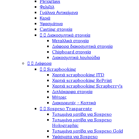
Plexiglass
Φελιζόλ
Γυάλινα Αντικείμενα
Κεριά
Υφασμάτινα
Casting στοιχεία


Διακοσμητικά στοιχεία
Μεταλλικά στοιχεία
Διάφορα διακοσμητικά στοιχεία
Chipboard στοιχεία
Διακοσμητικά λουλούδια


Διάφορα


Scrapbooking
Χαρτιά scrapbooking ITD
Χαρτιά scrapbooking RePrint
Χαρτιά scrapbooking Scrapberry's
Διπλόκαρφα στοιχεία
Μήτρες
Διακορευτές - Κοπτικά


Sospeso Trasparente
Τυπωμένα μοτίβα για Sospeso
Τυπωμένα μοτίβα για Sospeso
Holographic
Τυπωμένα μοτίβα για Sospeso Gold
Υφάσματα για Sospeso