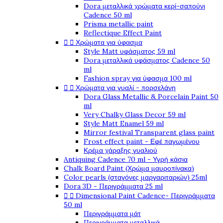
Dora μεταλλικά χρώματα κερί-σαπούνι
Cadence 50 ml
Prisma metallic paint
Reflectique Effect Paint


Χρώματα για ύφασμα
Style Matt υφάσματος 59 ml
Dora μεταλλικά υφάσματος Cadence 50
ml
Fashion spray για ύφασμα 100 ml


Χρώματα για γυαλί - πορσελάνη
Dora Glass Metallic & Porcelain Paint 50
ml
Very Chalky Glass Decor 59 ml
Style Matt Enamel 59 ml
Mirror festival Transparent glass paint
Frost effect paint - Εφέ παγωμένου
Κρέμα χάραξης γυαλιού
Antiquing Cadence 70 ml - Υγρή κάσια
Chalk Board Paint (Χρώμα μαυροπίνακα)
Color pearls (σταγόνες μαργαριταριών) 25ml
Dora 3D - Περιγράμματα 25 ml


Dimensional Paint Cadence- Περιγράμματα
50 ml
Περιγράμματα μάτ
Περιγράμματα μεταλλικά