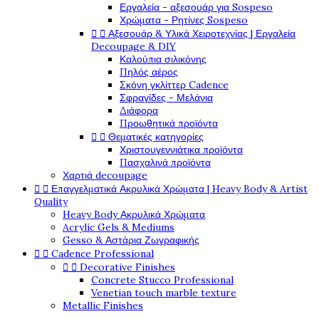
Εργαλεία - αξεσουάρ για Sospeso
Χρώματα - Ρητίνες Sospeso


Αξεσουάρ & Υλικά Χειροτεχνίας | Εργαλεία
Decoupage & DIY
Καλούπια σιλικόνης
Πηλός αέρος
Σκόνη γκλίττερ Cadence
Σφραγίδες - Μελάνια
Διάφορα
Προωθητικά προϊόντα


Θεματικές κατηγορίες
Χριστουγεννιάτικα προϊόντα
Πασχαλινά προϊόντα
Χαρτιά decoupage


Επαγγελματικά Ακρυλικά Χρώματα | Heavy Body & Artist
Quality
Heavy Body Ακρυλικά Χρώματα
Acrylic Gels & Mediums
Gesso & Αστάρια Ζωγραφικής


Cadence Professional


Decorative Finishes
Concrete Stucco Professional
Venetian touch marble texture
Metallic Finishes