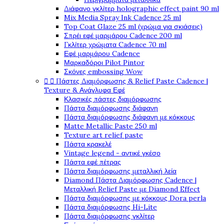
Διάφανο γκλίτερ holographic effect paint 90 ml
Mix Media Spray Ink Cadence 25 ml
Top Coat Glaze 25 ml (χρώμα για σκιάσεις)
Σπρέι εφέ μαρμάρου Cadence 200 ml
Γκλίτερ χρώματα Cadence 70 ml
Εφέ μαρμάρου Cadence
Μαρκαδόροι Pilot Pintor
Σκόνες embossing Wow


Πάστες Διαμόρφωσης & Relief Paste Cadence |
Texture & Ανάγλυφα Εφέ
Κλασικές πάστες διαμόρφωσης
Πάστα διαμόρφωσης διάφανη
Πάστα διαμόρφωσης διάφανη με κόκκους
Matte Metallic Paste 250 ml
Texture art relief paste
Πάστα κρακελέ
Vintage legend - αντικέ γκέσο
Πάστα εφέ πέτρας
Πάστα διαμόρφωσης μεταλλική λεία
Diamond Πάστα Διαμόρφωσης Cadence |
Μεταλλική Relief Paste με Diamond Effect
Πάστα διαμόρφωσης με κόκκους Dora perla
Πάστα διαμόρφωσης Hi-Lite
Πάστα διαμόρφωσης γκλίτερ