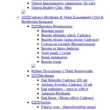
Πάστα διαμόρφωσης υφάσματος Hi-Lite
Πάστα Shabby Chic -Μάτ




Cadence Mediums & Υλικά Ζωγραφικής | Gel &
Βοηθητικά Χρώματα




Βερνίκια Φινιρίσματος
Βερνίκια νερού
Βερνίκι ultimate glaze Cadence
Βερνίκι πέτρας (aqua stone Cadence)
Colouron varnish (Βερνικόχρωμα)
Βερνίκι με βάση διαλύτες
Υγρό γυαλί / resin
Κεριά παλαίωσης
Βερνίκι σπρέι
Κόλλες Decoupage | Υλικά Χειροτεχνίας




Mediums
Εφέ βελούδο Cadence 120 ml
Antique Powder Cadence 70 ml
Εφέ καθρέφτη - mirror effect
Διάφορα Mediums
Εφέ βρύα - Moss effect Cadence




Πατίνες
Finger wax - δακτυλοπατίνα νερού