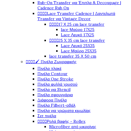
Rub-On Transfer για Έπιπλα & Decoupage |
Cadence Rub On




Lace Transfer Cadence | Δαντελωτά
Transfer για Vintage Decor




17 Χ 25 cm lace transfer
lace Μαύρο 17X25
Lace Λευκό 17X25




25 X 35 cm lace transfer
Lace Λευκό 25X35
Lace Μαύρο 25X35
lace transfer 35 Χ 50 cm




🖌️ Πινέλα Ζωγραφικής
Πινέλα πλακέ
Πινέλα Contour
Πινέλα One Stroke
Πινέλα φυλλά χρυσού
Πινέλα για Stencil
Πινέλα σφουγγάρια
Διάφορα Πινέλα
Πινέλα Filbert-οβάλ
Πινέλα για χρώματα κιμωλίας
Σετ πινέλα




Ρολά βαφής - Rollex
Microfiber από μικροίνες