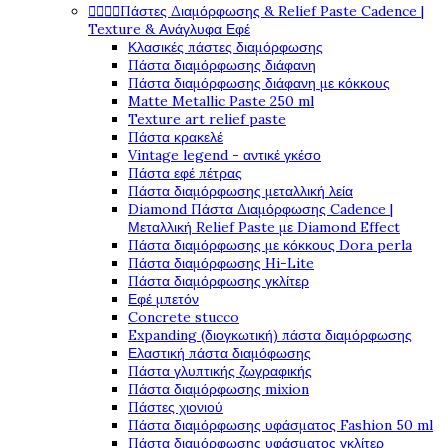




Πάστες Διαμόρφωσης & Relief Paste Cadence |
Texture & Ανάγλυφα Εφέ
Κλασικές πάστες διαμόρφωσης
Πάστα διαμόρφωσης διάφανη
Πάστα διαμόρφωσης διάφανη με κόκκους
Matte Metallic Paste 250 ml
Texture art relief paste
Πάστα κρακελέ
Vintage legend - αντικέ γκέσο
Πάστα εφέ πέτρας
Πάστα διαμόρφωσης μεταλλική λεία
Diamond Πάστα Διαμόρφωσης Cadence |
Μεταλλική Relief Paste με Diamond Effect
Πάστα διαμόρφωσης με κόκκους Dora perla
Πάστα διαμόρφωσης Hi-Lite
Πάστα διαμόρφωσης γκλίτερ
Εφέ μπετόν
Concrete stucco
Expanding (διογκωτική) πάστα διαμόρφωσης
Ελαστική πάστα διαμόφωσης
Πάστα γλυπτικής ζωγραφικής
Πάστα διαμόρφωσης mixion
Πάστες χιονιού
Πάστα διαμόρφωσης υφάσματος Fashion 50 ml
Πάστα διαμόρφωσης υφάσματος γκλίτερ