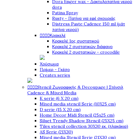
Dora finger wax - Δακτυλοπατίνα νερού
dora
Patina Spray
Rusty - Πατίνα για εφέ σκουριάς
Distress Paste Cadence 150 ml (μάτ
πατίνα νερού)




Κρακελέ
Κρακελέ 1ος συστατικού
Κρακελέ 2 συστατικών διάφανο
Κρακελέ 2 συστατικών - crocodile
Χρύσωμα
Πρίμερ - Γκέσο
Createx series




Stencil Ζωγραφικής & Decoupage | Στένσιλ
Cadence & Mixed Media
K serie (6 X 20 cm)
Mixed media stencil Serie (10X25 cm)
D serie (15 X 20 cm)
Home Decor Midi Stencil (25x25 cm)
Siluet Trendy Shadow Stencil (25X25 cm)
Tiles stencil collection 30X30 εκ. (πλακάκια)
AS Serie (21X30)
Mixed media Stencil Serie (21X30 cm)