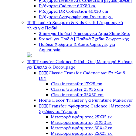
Ριζόχαρτα Deluxe Art Collection μεγάλα μεγέθη
Ριζόχαρτα Cadence 60X80 εκ.
Ριζόχαρτα DR Collection 40X30 cm
Ριζόχαρτα Αγιογραφίες για Decoupage




Παιδικά Χρώματα & Kids Craft | Δημιουργικά
Υλικά για Παιδιά
Slime για Παιδιά | Δημιουργικά Aqua Slime Sets
Stencil για Παιδιά | Παιδικά Σχέδια Ζωγραφικής
Παιδικά Χρώματα & Δακτυλομπογιές για
Δημιουργία




Transfer Cadence & Rub-On | Μεταφορά Εικόνας
για Έπιπλα & Decoupage




Classic Transfer Cadence για Έπιπλα &
DIY
Classic transfer 17Χ25 cm
Classic transfer 25Χ35 cm
Classic transfer 35Χ50 cm
Home Decor Transfer για Furniture Makeover




Transfer Υφάσματος Cadence | Μεταφορά
Σχεδίων σε Ύφασμα
Μεταφορά υφάσματος 25Χ35 εκ
Μεταφορά υφάσματος 21Χ30 εκ.
Μεταφορά υφάσματος 30Χ42 εκ.
Μεταφορά υφάσματος 25Χ25 εκ.