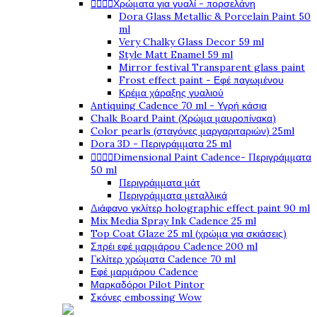




Χρώματα για γυαλί - πορσελάνη
Dora Glass Metallic & Porcelain Paint 50
ml
Very Chalky Glass Decor 59 ml
Style Matt Enamel 59 ml
Mirror festival Transparent glass paint
Frost effect paint - Εφέ παγωμένου
Κρέμα χάραξης γυαλιού
Antiquing Cadence 70 ml - Υγρή κάσια
Chalk Board Paint (Χρώμα μαυροπίνακα)
Color pearls (σταγόνες μαργαριταριών) 25ml
Dora 3D - Περιγράμματα 25 ml




Dimensional Paint Cadence- Περιγράμματα
50 ml
Περιγράμματα μάτ
Περιγράμματα μεταλλικά
Διάφανο γκλίτερ holographic effect paint 90 ml
Mix Media Spray Ink Cadence 25 ml
Top Coat Glaze 25 ml (χρώμα για σκιάσεις)
Σπρέι εφέ μαρμάρου Cadence 200 ml
Γκλίτερ χρώματα Cadence 70 ml
Εφέ μαρμάρου Cadence
Μαρκαδόροι Pilot Pintor
Σκόνες embossing Wow