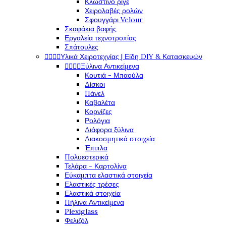
Κλώστινο ριγέ
Χειρολαβές ρολών
Σφουγγάρι Velour
Σκαφάκια βαφής
Εργαλεία τεχνοτροπίας
Σπάτουλες




Υλικά Χειροτεχνίας | Είδη DIY & Κατασκευών




Ξύλινα Αντικείμενα
Κουτιά - Μπαούλα
Δίσκοι
Πάνελ
Καβαλέτα
Κορνίζες
Ρολόγια
Διάφορα ξύλινα
Διακοσμητικά στοιχεία
Έπιπλα
Πολυεστερικά
Τελάρα - Καρτολίνα
Εύκαμπτα ελαστικά στοιχεία
Ελαστικές τρέσες
Ελαστικά στοιχεία
Πήλινα Αντικείμενα
Plexiglass
Φελιζόλ