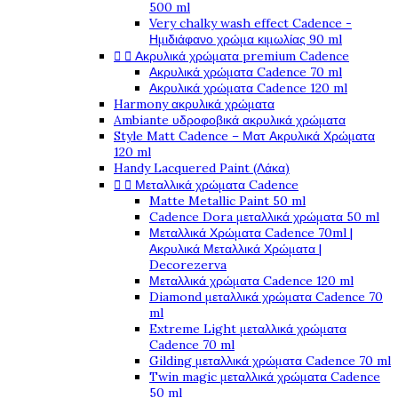
500 ml
Very chalky wash effect Cadence -
Ημιδιάφανο χρώμα κιμωλίας 90 ml


Ακρυλικά χρώματα premium Cadence
Ακρυλικά χρώματα Cadence 70 ml
Ακρυλικά χρώματα Cadence 120 ml
Harmony ακρυλικά χρώματα
Ambiante υδροφοβικά ακρυλικά χρώματα
Style Matt Cadence – Ματ Ακρυλικά Χρώματα
120 ml
Handy Lacquered Paint (Λάκα)


Μεταλλικά χρώματα Cadence
Matte Metallic Paint 50 ml
Cadence Dora μεταλλικά χρώματα 50 ml
Μεταλλικά Χρώματα Cadence 70ml |
Ακρυλικά Μεταλλικά Χρώματα |
Decorezerva
Μεταλλικά χρώματα Cadence 120 ml
Diamond μεταλλικά χρώματα Cadence 70
ml
Extreme Light μεταλλικά χρώματα
Cadence 70 ml
Gilding μεταλλικά χρώματα Cadence 70 ml
Twin magic μεταλλικά χρώματα Cadence
50 ml