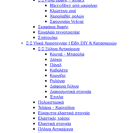


Ρολά βαφής - Rollex
Microfiber από μικροίνες
Κλώστινο ριγέ
Χειρολαβές ρολών
Σφουγγάρι Velour
Σκαφάκια βαφής
Εργαλεία τεχνοτροπίας
Σπάτουλες


Υλικά Χειροτεχνίας | Είδη DIY & Κατασκευών


Ξύλινα Αντικείμενα
Κουτιά - Μπαούλα
Δίσκοι
Πάνελ
Καβαλέτα
Κορνίζες
Ρολόγια
Διάφορα ξύλινα
Διακοσμητικά στοιχεία
Έπιπλα
Πολυεστερικά
Τελάρα - Καρτολίνα
Εύκαμπτα ελαστικά στοιχεία
Ελαστικές τρέσες
Ελαστικά στοιχεία
Πήλινα Αντικείμενα