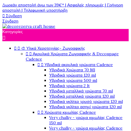
Δωρεάν αποστολή άνω των 39€* | Ασφαλείς πληρωμές | Γρήγορη
αποστολή | Τηλεφωνική υποστήριξη

Σύνδεση
Σύνδεση
Κατηγορίες



🎨 Υλικά Χεροτεχνίας- Ζωγραφικής


Ακρυλικά Χρώματα Ζωγραφικής & Decoupage
Cadence


Υβριδικά ακρυλικά χρώματα Cadence
Υβριδικά Χρώματα 70 Ml
Υβριδικά χρώματα 120 ml
Υβριδικά χρώματα 500 ml
Υβριδικά χρώματα 2 lt
Υβριδικά μεταλλικά χρώματα 70 ml
Υβριδικά μεταλλικά χρώματα 120 ml
Υβριδικά γκλίτερ χρυσό χρώματα 120 ml
Υβριδικά γκλίτερ ασημί χρώματα 120 ml


Χρώματα κιμωλίας Cadence
Very chalky - χρώμα κιμωλίας Cadence
150 ml
Very chalky - χρώμα κιμωλίας Cadence