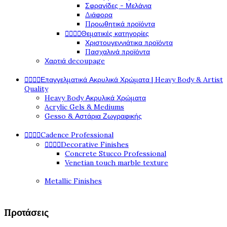
Σφραγίδες - Μελάνια
Διάφορα
Προωθητικά προϊόντα




Θεματικές κατηγορίες
Χριστουγεννιάτικα προϊόντα
Πασχαλινά προϊόντα
Χαρτιά decoupage




Επαγγελματικά Ακρυλικά Χρώματα | Heavy Body & Artist
Quality
Heavy Body Ακρυλικά Χρώματα
Acrylic Gels & Mediums
Gesso & Αστάρια Ζωγραφικής




Cadence Professional




Decorative Finishes
Concrete Stucco Professional
Venetian touch marble texture
Metallic Finishes
Προτάσεις