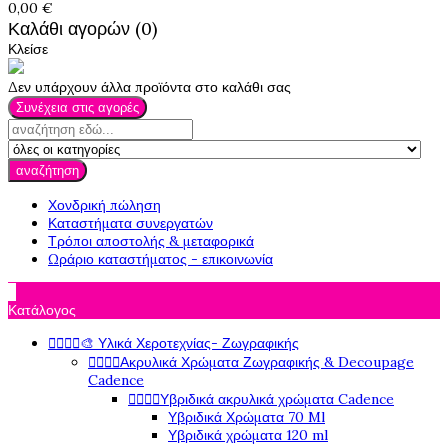
0,00 €
Καλάθι αγορών (0)
Κλείσε
Δεν υπάρχουν άλλα προϊόντα στο καλάθι σας
Συνέχεια στις αγορές
αναζήτηση
Χονδρική πώληση
Καταστήματα συνεργατών
Τρόποι αποστολής & μεταφορικά
Ωράριο καταστήματος - επικοινωνία

Κατάλογος




🎨 Υλικά Χεροτεχνίας- Ζωγραφικής




Ακρυλικά Χρώματα Ζωγραφικής & Decoupage
Cadence




Υβριδικά ακρυλικά χρώματα Cadence
Υβριδικά Χρώματα 70 Ml
Υβριδικά χρώματα 120 ml