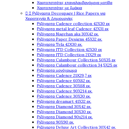
Χαρτοπετσέτες επαναλαμβανόμενα μοτίβα
Χαρτοπετσέτες με ζωάκια


Ριζόχαρτα Decoupage | Rice Papers για
Χειροτεχνία & Δημιουργίες
Ριζόχαρτα Cadence collection 42X30 εκ
Ριζόχαρτα metal leaf Cadence 42X31 εκ
Ριζόχαρτα Nagehan aka 30X42 εκ.
Ριζόχαρτα Paper Designs 45X32 εκ.
Ριζόχαρτα Tela 42Χ30 εκ.
Ριζόχαρτα ITD Collection 42X30 εκ
Ριζόχαρτα ITD Collection 21X29 εκ
Ριζόχαρτα Calambour Collection 50X35 εκ
Ριζόχαρτα Calambour collection 34,5X25 εκ
Ριζόχαρτα μονόχρωμα
Ριζόχαρτα Cadence 21Χ29,7 εκ
Ριζόχαρτα Cadence 60X62 εκ.
Ριζόχαρτα Cadence 30X68 εκ.
Ριζόχαρτα Cadence 90X214 εκ.
Ριζόχαρτα Cadence 30X30 εκ.
Ριζόχαρτα dreamart 41X32 εκ.
Ριζόχαρτα Diamond 30X42 εκ.
Ριζόχαρτα Diamond 30X30 εκ.
Ριζόχαρτα Diamond 90x214 εκ.
Ριζόχαρτα 90X90 εκ.
Ριζόχαρτα Deluxe Art Collection 30X42 εκ.