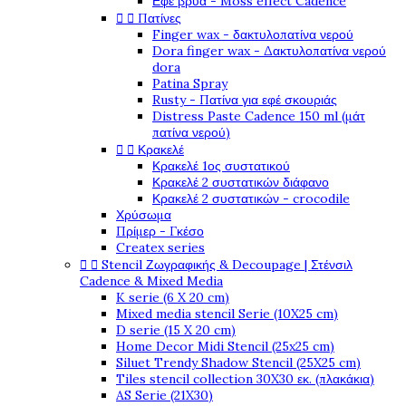
Εφέ βρύα - Moss effect Cadence


Πατίνες
Finger wax - δακτυλοπατίνα νερού
Dora finger wax - Δακτυλοπατίνα νερού
dora
Patina Spray
Rusty - Πατίνα για εφέ σκουριάς
Distress Paste Cadence 150 ml (μάτ
πατίνα νερού)


Κρακελέ
Κρακελέ 1ος συστατικού
Κρακελέ 2 συστατικών διάφανο
Κρακελέ 2 συστατικών - crocodile
Χρύσωμα
Πρίμερ - Γκέσο
Createx series


Stencil Ζωγραφικής & Decoupage | Στένσιλ
Cadence & Mixed Media
K serie (6 X 20 cm)
Mixed media stencil Serie (10X25 cm)
D serie (15 X 20 cm)
Home Decor Midi Stencil (25x25 cm)
Siluet Trendy Shadow Stencil (25X25 cm)
Tiles stencil collection 30X30 εκ. (πλακάκια)
AS Serie (21X30)