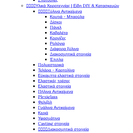
Σπάτουλες




Υλικά Χειροτεχνίας | Είδη DIY & Κατασκευών




Ξύλινα Αντικείμενα
Κουτιά - Μπαούλα
Δίσκοι
Πάνελ
Καβαλέτα
Κορνίζες
Ρολόγια
Διάφορα ξύλινα
Διακοσμητικά στοιχεία
Έπιπλα
Πολυεστερικά
Τελάρα - Καρτολίνα
Εύκαμπτα ελαστικά στοιχεία
Ελαστικές τρέσες
Ελαστικά στοιχεία
Πήλινα Αντικείμενα
Plexiglass
Φελιζόλ
Γυάλινα Αντικείμενα
Κεριά
Υφασμάτινα
Casting στοιχεία




Διακοσμητικά στοιχεία