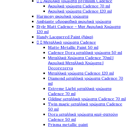


Ακρυλικά χρώματα premium Cadence
Ακρυλικά χρώματα Cadence 70 ml
Ακρυλικά χρώματα Cadence 120 ml
Harmony ακρυλικά χρώματα
Ambiante υδροφοβικά ακρυλικά χρώματα
Style Matt Cadence – Ματ Ακρυλικά Χρώματα
120 ml
Handy Lacquered Paint (Λάκα)


Μεταλλικά χρώματα Cadence
Matte Metallic Paint 50 ml
Cadence Dora μεταλλικά χρώματα 50 ml
Μεταλλικά Χρώματα Cadence 70ml |
Ακρυλικά Μεταλλικά Χρώματα |
Decorezerva
Μεταλλικά χρώματα Cadence 120 ml
Diamond μεταλλικά χρώματα Cadence 70
ml
Extreme Light μεταλλικά χρώματα
Cadence 70 ml
Gilding μεταλλικά χρώματα Cadence 70 ml
Twin magic μεταλλικά χρώματα Cadence
50 ml
Dora μεταλλικά χρώματα κερί-σαπούνι
Cadence 50 ml
Prisma metallic paint