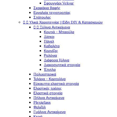
Σφουγγάρι Velour
Σκαφάκια βαφής
Εργαλεία τεχνοτροπίας
Σπάτουλες


Υλικά Χειροτεχνίας | Είδη DIY & Κατασκευών


Ξύλινα Αντικείμενα
Κουτιά - Μπαούλα
Δίσκοι
Πάνελ
Καβαλέτα
Κορνίζες
Ρολόγια
Διάφορα ξύλινα
Διακοσμητικά στοιχεία
Έπιπλα
Πολυεστερικά
Τελάρα - Καρτολίνα
Εύκαμπτα ελαστικά στοιχεία
Ελαστικές τρέσες
Ελαστικά στοιχεία
Πήλινα Αντικείμενα
Plexiglass
Φελιζόλ
Γυάλινα Αντικείμενα
Κεριά