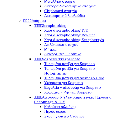
Μεταλλικά στοιχεία
Διάφορα διακοσμητικά στοιχεία
Chipboard στοιχεία
Διακοσμητικά λουλούδια




Διάφορα




Scrapbooking
Χαρτιά scrapbooking ITD
Χαρτιά scrapbooking RePrint
Χαρτιά scrapbooking Scrapberry's
Διπλόκαρφα στοιχεία
Μήτρες
Διακορευτές - Κοπτικά




Sospeso Trasparente
Τυπωμένα μοτίβα για Sospeso
Τυπωμένα μοτίβα για Sospeso
Holographic
Τυπωμένα μοτίβα για Sospeso Gold
Υφάσματα για Sospeso
Εργαλεία - αξεσουάρ για Sospeso
Χρώματα - Ρητίνες Sospeso




Αξεσουάρ & Υλικά Χειροτεχνίας | Εργαλεία
Decoupage & DIY
Καλούπια σιλικόνης
Πηλός αέρος
Σκόνη γκλίττερ Cadence