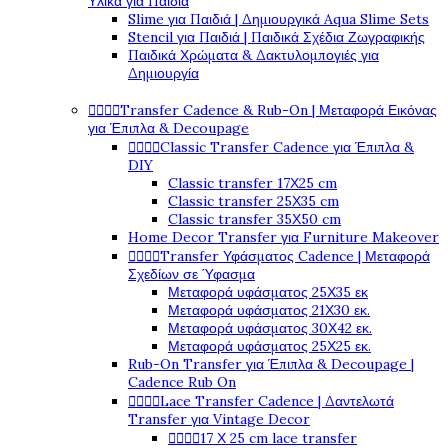
Υλικά για Παιδιά
Slime για Παιδιά | Δημιουργικά Aqua Slime Sets
Stencil για Παιδιά | Παιδικά Σχέδια Ζωγραφικής
Παιδικά Χρώματα & Δακτυλομπογιές για
Δημιουργία




Transfer Cadence & Rub-On | Μεταφορά Εικόνας
για Έπιπλα & Decoupage




Classic Transfer Cadence για Έπιπλα &
DIY
Classic transfer 17Χ25 cm
Classic transfer 25Χ35 cm
Classic transfer 35Χ50 cm
Home Decor Transfer για Furniture Makeover




Transfer Υφάσματος Cadence | Μεταφορά
Σχεδίων σε Ύφασμα
Μεταφορά υφάσματος 25Χ35 εκ
Μεταφορά υφάσματος 21Χ30 εκ.
Μεταφορά υφάσματος 30Χ42 εκ.
Μεταφορά υφάσματος 25Χ25 εκ.
Rub-On Transfer για Έπιπλα & Decoupage |
Cadence Rub On




Lace Transfer Cadence | Δαντελωτά
Transfer για Vintage Decor




17 Χ 25 cm lace transfer