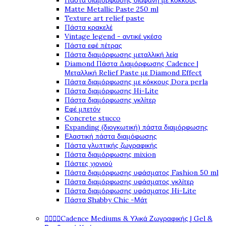
Πάστα διαμόρφωσης διάφανη με κόκκους
Matte Metallic Paste 250 ml
Texture art relief paste
Πάστα κρακελέ
Vintage legend - αντικέ γκέσο
Πάστα εφέ πέτρας
Πάστα διαμόρφωσης μεταλλική λεία
Diamond Πάστα Διαμόρφωσης Cadence |
Μεταλλική Relief Paste με Diamond Effect
Πάστα διαμόρφωσης με κόκκους Dora perla
Πάστα διαμόρφωσης Hi-Lite
Πάστα διαμόρφωσης γκλίτερ
Εφέ μπετόν
Concrete stucco
Expanding (διογκωτική) πάστα διαμόρφωσης
Ελαστική πάστα διαμόφωσης
Πάστα γλυπτικής ζωγραφικής
Πάστα διαμόρφωσης mixion
Πάστες χιονιού
Πάστα διαμόρφωσης υφάσματος Fashion 50 ml
Πάστα διαμόρφωσης υφάσματος γκλίτερ
Πάστα διαμόρφωσης υφάσματος Hi-Lite
Πάστα Shabby Chic -Μάτ




Cadence Mediums & Υλικά Ζωγραφικής | Gel &