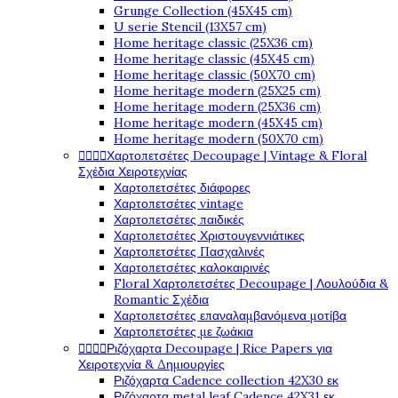
Grunge Collection (45X45 cm)
U serie Stencil (13X57 cm)
Home heritage classic (25X36 cm)
Home heritage classic (45X45 cm)
Home heritage classic (50X70 cm)
Home heritage modern (25X25 cm)
Home heritage modern (25X36 cm)
Home heritage modern (45X45 cm)
Home heritage modern (50X70 cm)




Χαρτοπετσέτες Decoupage | Vintage & Floral
Σχέδια Χειροτεχνίας
Χαρτοπετσέτες διάφορες
Χαρτοπετσέτες vintage
Χαρτοπετσέτες παιδικές
Χαρτοπετσέτες Χριστουγεννιάτικες
Χαρτοπετσέτες Πασχαλινές
Χαρτοπετσέτες καλοκαιρινές
Floral Χαρτοπετσέτες Decoupage | Λουλούδια &
Romantic Σχέδια
Χαρτοπετσέτες επαναλαμβανόμενα μοτίβα
Χαρτοπετσέτες με ζωάκια




Ριζόχαρτα Decoupage | Rice Papers για
Χειροτεχνία & Δημιουργίες
Ριζόχαρτα Cadence collection 42X30 εκ
Ριζόχαρτα metal leaf Cadence 42X31 εκ