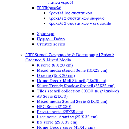
πατίνα νερού)




Κρακελέ
Κρακελέ 1ος συστατικού
Κρακελέ 2 συστατικών διάφανο
Κρακελέ 2 συστατικών - crocodile
Χρύσωμα
Πρίμερ - Γκέσο
Createx series




Stencil Ζωγραφικής & Decoupage | Στένσιλ
Cadence & Mixed Media
K serie (6 X 20 cm)
Mixed media stencil Serie (10X25 cm)
D serie (15 X 20 cm)
Home Decor Midi Stencil (25x25 cm)
Siluet Trendy Shadow Stencil (25X25 cm)
Tiles stencil collection 30X30 εκ. (πλακάκια)
AS Serie (21X30)
Mixed media Stencil Serie (21X30 cm)
NBC Serie (21X30)
Private serie (25X35 cm)
Lace serie-Δαντέλα (25 X 35 cm)
BN serie (25 X 35 cm)
Home Decor serie (45X45 cm)