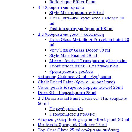
Reflectique Effect Paint


Χρώματα για ύφασμα
Style Matt υφάσματος 59 ml
Dora μεταλλικά υφάσματος Cadence 50
ml
Fashion spray για ύφασμα 100 ml


Χρώματα για γυαλί - πορσελάνη
Dora Glass Metallic & Porcelain Paint 50
ml
Very Chalky Glass Decor 59 ml
Style Matt Enamel 59 ml
Mirror festival Transparent glass paint
Frost effect paint - Εφέ παγωμένου
Κρέμα χάραξης γυαλιού
Antiquing Cadence 70 ml - Υγρή κάσια
Chalk Board Paint (Χρώμα μαυροπίνακα)
Color pearls (σταγόνες μαργαριταριών) 25ml
Dora 3D - Περιγράμματα 25 ml


Dimensional Paint Cadence- Περιγράμματα
50 ml
Περιγράμματα μάτ
Περιγράμματα μεταλλικά
Διάφανο γκλίτερ holographic effect paint 90 ml
Mix Media Spray Ink Cadence 25 ml
Top Coat Glaze 25 ml (χρώμα για σκιάσεις)