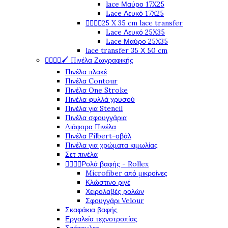
lace Μαύρο 17X25
Lace Λευκό 17X25




25 X 35 cm lace transfer
Lace Λευκό 25X35
Lace Μαύρο 25X35
lace transfer 35 Χ 50 cm




🖌️ Πινέλα Ζωγραφικής
Πινέλα πλακέ
Πινέλα Contour
Πινέλα One Stroke
Πινέλα φυλλά χρυσού
Πινέλα για Stencil
Πινέλα σφουγγάρια
Διάφορα Πινέλα
Πινέλα Filbert-οβάλ
Πινέλα για χρώματα κιμωλίας
Σετ πινέλα




Ρολά βαφής - Rollex
Microfiber από μικροίνες
Κλώστινο ριγέ
Χειρολαβές ρολών
Σφουγγάρι Velour
Σκαφάκια βαφής
Εργαλεία τεχνοτροπίας