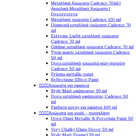
Μεταλλικά Χρώματα Cadence 70ml |
Ακρυλικά Μεταλλικά Χρώματα |
Decorezerva
Μεταλλικά χρώματα Cadence 120 ml
Diamond μεταλλικά χρώματα Cadence 70
ml
Extreme Light μεταλλικά χρώματα
Cadence 70 ml
Gilding μεταλλικά χρώματα Cadence 70 ml
Twin magic μεταλλικά χρώματα Cadence
50 ml
Dora μεταλλικά χρώματα κερί-σαπούνι
Cadence 50 ml
Prisma metallic paint
Reflectique Effect Paint




Χρώματα για ύφασμα
Style Matt υφάσματος 59 ml
Dora μεταλλικά υφάσματος Cadence 50
ml
Fashion spray για ύφασμα 100 ml




Χρώματα για γυαλί - πορσελάνη
Dora Glass Metallic & Porcelain Paint 50
ml
Very Chalky Glass Decor 59 ml
Style Matt Enamel 59 ml