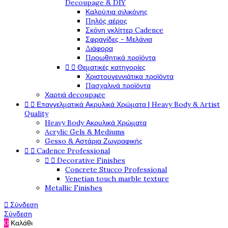
Decoupage & DIY
Καλούπια σιλικόνης
Πηλός αέρος
Σκόνη γκλίττερ Cadence
Σφραγίδες - Μελάνια
Διάφορα
Προωθητικά προϊόντα


Θεματικές κατηγορίες
Χριστουγεννιάτικα προϊόντα
Πασχαλινά προϊόντα
Χαρτιά decoupage


Επαγγελματικά Ακρυλικά Χρώματα | Heavy Body & Artist
Quality
Heavy Body Ακρυλικά Χρώματα
Acrylic Gels & Mediums
Gesso & Αστάρια Ζωγραφικής


Cadence Professional


Decorative Finishes
Concrete Stucco Professional
Venetian touch marble texture
Metallic Finishes

Σύνδεση
Σύνδεση
0
Καλάθι