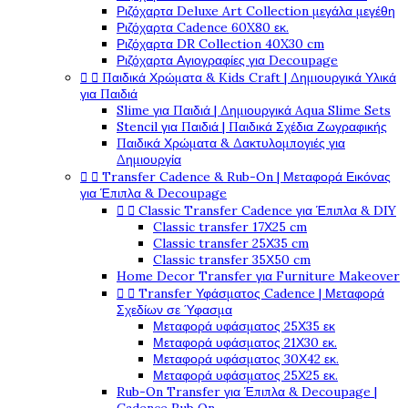
Ριζόχαρτα Deluxe Art Collection μεγάλα μεγέθη
Ριζόχαρτα Cadence 60X80 εκ.
Ριζόχαρτα DR Collection 40X30 cm
Ριζόχαρτα Αγιογραφίες για Decoupage


Παιδικά Χρώματα & Kids Craft | Δημιουργικά Υλικά
για Παιδιά
Slime για Παιδιά | Δημιουργικά Aqua Slime Sets
Stencil για Παιδιά | Παιδικά Σχέδια Ζωγραφικής
Παιδικά Χρώματα & Δακτυλομπογιές για
Δημιουργία


Transfer Cadence & Rub-On | Μεταφορά Εικόνας
για Έπιπλα & Decoupage


Classic Transfer Cadence για Έπιπλα & DIY
Classic transfer 17Χ25 cm
Classic transfer 25Χ35 cm
Classic transfer 35Χ50 cm
Home Decor Transfer για Furniture Makeover


Transfer Υφάσματος Cadence | Μεταφορά
Σχεδίων σε Ύφασμα
Μεταφορά υφάσματος 25Χ35 εκ
Μεταφορά υφάσματος 21Χ30 εκ.
Μεταφορά υφάσματος 30Χ42 εκ.
Μεταφορά υφάσματος 25Χ25 εκ.
Rub-On Transfer για Έπιπλα & Decoupage |