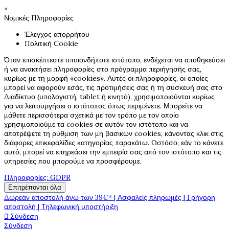
×
Νομικές Πληροφορίες
Έλεγχος απορρήτου
Πολιτική Cookie
Όταν επισκέπτεστε οποιονδήποτε ιστότοπο, ενδέχεται να αποθηκεύσει
ή να ανακτήσει πληροφορίες στο πρόγραμμα περιήγησής σας,
κυρίως με τη μορφή «cookies». Αυτές οι πληροφορίες, οι οποίες
μπορεί να αφορούν εσάς, τις προτιμήσεις σας ή τη συσκευή σας στο
Διαδίκτυο (υπολογιστή, tablet ή κινητό), χρησιμοποιούνται κυρίως
για να λειτουργήσει ο ιστότοπος όπως περιμένετε. Μπορείτε να
μάθετε περισσότερα σχετικά με τον τρόπο με τον οποίο
χρησιμοποιούμε τα cookies σε αυτόν τον ιστότοπο και να
αποτρέψετε τη ρύθμιση των μη βασικών cookies, κάνοντας κλικ στις
διάφορες επικεφαλίδες κατηγορίας παρακάτω. Ωστόσο, εάν το κάνετε
αυτό, μπορεί να επηρεάσει την εμπειρία σας από τον ιστότοπο και τις
υπηρεσίες που μπορούμε να προσφέρουμε.
Πληροφορίες: GDPR
Επιτρέπονται όλα
Δωρεάν αποστολή άνω των 39€* | Ασφαλείς πληρωμές | Γρήγορη
αποστολή | Τηλεφωνική υποστήριξη

Σύνδεση
Σύνδεση