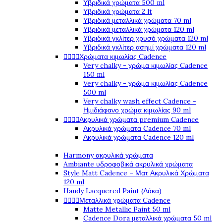
Υβριδικά χρώματα 500 ml
Υβριδικά χρώματα 2 lt
Υβριδικά μεταλλικά χρώματα 70 ml
Υβριδικά μεταλλικά χρώματα 120 ml
Υβριδικά γκλίτερ χρυσό χρώματα 120 ml
Υβριδικά γκλίτερ ασημί χρώματα 120 ml




Χρώματα κιμωλίας Cadence
Very chalky - χρώμα κιμωλίας Cadence
150 ml
Very chalky - χρώμα κιμωλίας Cadence
500 ml
Very chalky wash effect Cadence -
Ημιδιάφανο χρώμα κιμωλίας 90 ml




Ακρυλικά χρώματα premium Cadence
Ακρυλικά χρώματα Cadence 70 ml
Ακρυλικά χρώματα Cadence 120 ml
Harmony ακρυλικά χρώματα
Ambiante υδροφοβικά ακρυλικά χρώματα
Style Matt Cadence – Ματ Ακρυλικά Χρώματα
120 ml
Handy Lacquered Paint (Λάκα)




Μεταλλικά χρώματα Cadence
Matte Metallic Paint 50 ml
Cadence Dora μεταλλικά χρώματα 50 ml