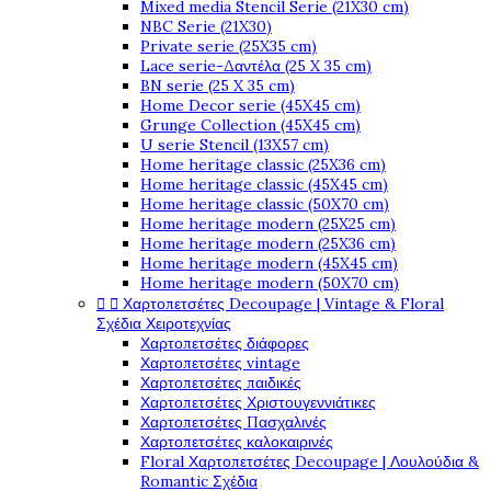
Mixed media Stencil Serie (21X30 cm)
NBC Serie (21X30)
Private serie (25X35 cm)
Lace serie-Δαντέλα (25 X 35 cm)
BN serie (25 X 35 cm)
Home Decor serie (45X45 cm)
Grunge Collection (45X45 cm)
U serie Stencil (13X57 cm)
Home heritage classic (25X36 cm)
Home heritage classic (45X45 cm)
Home heritage classic (50X70 cm)
Home heritage modern (25X25 cm)
Home heritage modern (25X36 cm)
Home heritage modern (45X45 cm)
Home heritage modern (50X70 cm)


Χαρτοπετσέτες Decoupage | Vintage & Floral
Σχέδια Χειροτεχνίας
Χαρτοπετσέτες διάφορες
Χαρτοπετσέτες vintage
Χαρτοπετσέτες παιδικές
Χαρτοπετσέτες Χριστουγεννιάτικες
Χαρτοπετσέτες Πασχαλινές
Χαρτοπετσέτες καλοκαιρινές
Floral Χαρτοπετσέτες Decoupage | Λουλούδια &
Romantic Σχέδια