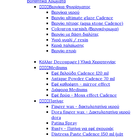
Βοηθητικά Χρώματα




Βερνίκια Φινιρίσματος
Βερνίκια νερού
Βερνίκι ultimate glaze Cadence
Βερνίκι πέτρας (aqua stone Cadence)
Colouron varnish (Βερνικόχρωμα)
Βερνίκι με βάση διαλύτες
Υγρό γυαλί / resin
Κεριά παλαίωσης
Βερνίκι σπρέι
Κόλλες Decoupage | Υλικά Χειροτεχνίας




Mediums
Εφέ βελούδο Cadence 120 ml
Antique Powder Cadence 70 ml
Εφέ καθρέφτη - mirror effect
Διάφορα Mediums
Εφέ βρύα - Moss effect Cadence




Πατίνες
Finger wax - δακτυλοπατίνα νερού
Dora finger wax - Δακτυλοπατίνα νερού
dora
Patina Spray
Rusty - Πατίνα για εφέ σκουριάς
Distress Paste Cadence 150 ml (μάτ