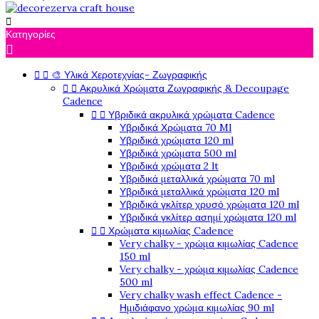

Κατηγορίες



🎨 Υλικά Χεροτεχνίας- Ζωγραφικής


Ακρυλικά Χρώματα Ζωγραφικής & Decoupage
Cadence


Υβριδικά ακρυλικά χρώματα Cadence
Υβριδικά Χρώματα 70 Ml
Υβριδικά χρώματα 120 ml
Υβριδικά χρώματα 500 ml
Υβριδικά χρώματα 2 lt
Υβριδικά μεταλλικά χρώματα 70 ml
Υβριδικά μεταλλικά χρώματα 120 ml
Υβριδικά γκλίτερ χρυσό χρώματα 120 ml
Υβριδικά γκλίτερ ασημί χρώματα 120 ml


Χρώματα κιμωλίας Cadence
Very chalky - χρώμα κιμωλίας Cadence
150 ml
Very chalky - χρώμα κιμωλίας Cadence
500 ml
Very chalky wash effect Cadence -
Ημιδιάφανο χρώμα κιμωλίας 90 ml