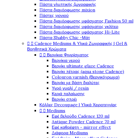
Πάστα γλυπτικής ζωγραφικής
Πάστα διαμόρφωσης mixion
Πάστες χιονιού
Πάστα διαμόρφωσης υφάσματος Fashion 50 ml
Πάστα διαμόρφωσης υφάσματος γκλίτερ
Πάστα διαμόρφωσης υφάσματος Hi-Lite
Πάστα Shabby Chic -Μάτ


Cadence Mediums & Υλικά Ζωγραφικής | Gel &
Βοηθητικά Χρώματα


Βερνίκια Φινιρίσματος
Βερνίκια νερού
Βερνίκι ultimate glaze Cadence
Βερνίκι πέτρας (aqua stone Cadence)
Colouron varnish (Βερνικόχρωμα)
Βερνίκι με βάση διαλύτες
Υγρό γυαλί / resin
Κεριά παλαίωσης
Βερνίκι σπρέι
Κόλλες Decoupage | Υλικά Χειροτεχνίας


Mediums
Εφέ βελούδο Cadence 120 ml
Antique Powder Cadence 70 ml
Εφέ καθρέφτη - mirror effect
Διάφορα Mediums