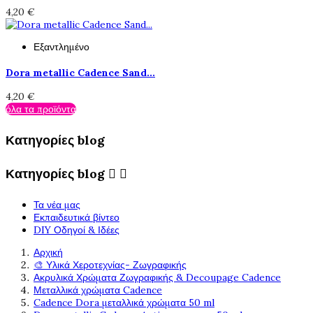
4,20 €
Εξαντλημένο
Dora metallic Cadence Sand...
4,20 €
όλα τα προϊόντα
Κατηγορίες blog
Κατηγορίες blog


Τα νέα μας
Εκπαιδευτικά βίντεο
DIY Οδηγοί & Ιδέες
Αρχική
🎨 Υλικά Χεροτεχνίας- Ζωγραφικής
Ακρυλικά Χρώματα Ζωγραφικής & Decoupage Cadence
Μεταλλικά χρώματα Cadence
Cadence Dora μεταλλικά χρώματα 50 ml