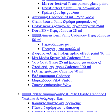
Mirror festival Transparent glass paint
Frost effect paint - Εφέ παγωμένου
Κρέμα χάραξης γυαλιού
Antiquing Cadence 70 ml - Υγρή κάσια
Chalk Board Paint (Χρώμα μαυροπίνακα)
Color pearls (σταγόνες μαργαριταριών) 25ml
Dora 3D - Περιγράμματα 25 ml




Dimensional Paint Cadence- Περιγράμματα
50 ml
Περιγράμματα μάτ
Περιγράμματα μεταλλικά
Διάφανο γκλίτερ holographic effect paint 90 ml
Mix Media Spray Ink Cadence 25 ml
Top Coat Glaze 25 ml (χρώμα για σκιάσεις)
Σπρέι εφέ μαρμάρου Cadence 200 ml
Γκλίτερ χρώματα Cadence 70 ml
Εφέ μαρμάρου Cadence
Μαρκαδόροι Pilot Pintor
Σκόνες embossing Wow




Πάστες Διαμόρφωσης & Relief Paste Cadence |
Texture & Ανάγλυφα Εφέ
Κλασικές πάστες διαμόρφωσης
Πάστα διαμόρφωσης διάφανη