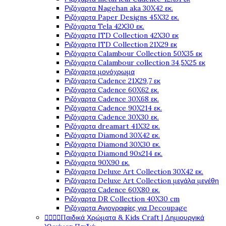
Ριζόχαρτα Nagehan aka 30X42 εκ.
Ριζόχαρτα Paper Designs 45X32 εκ.
Ριζόχαρτα Tela 42Χ30 εκ.
Ριζόχαρτα ITD Collection 42X30 εκ
Ριζόχαρτα ITD Collection 21X29 εκ
Ριζόχαρτα Calambour Collection 50X35 εκ
Ριζόχαρτα Calambour collection 34,5X25 εκ
Ριζόχαρτα μονόχρωμα
Ριζόχαρτα Cadence 21Χ29,7 εκ
Ριζόχαρτα Cadence 60X62 εκ.
Ριζόχαρτα Cadence 30X68 εκ.
Ριζόχαρτα Cadence 90X214 εκ.
Ριζόχαρτα Cadence 30X30 εκ.
Ριζόχαρτα dreamart 41X32 εκ.
Ριζόχαρτα Diamond 30X42 εκ.
Ριζόχαρτα Diamond 30X30 εκ.
Ριζόχαρτα Diamond 90x214 εκ.
Ριζόχαρτα 90X90 εκ.
Ριζόχαρτα Deluxe Art Collection 30X42 εκ.
Ριζόχαρτα Deluxe Art Collection μεγάλα μεγέθη
Ριζόχαρτα Cadence 60X80 εκ.
Ριζόχαρτα DR Collection 40X30 cm
Ριζόχαρτα Αγιογραφίες για Decoupage




Παιδικά Χρώματα & Kids Craft | Δημιουργικά