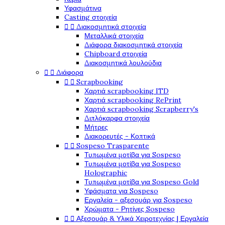
Υφασμάτινα
Casting στοιχεία


Διακοσμητικά στοιχεία
Μεταλλικά στοιχεία
Διάφορα διακοσμητικά στοιχεία
Chipboard στοιχεία
Διακοσμητικά λουλούδια


Διάφορα


Scrapbooking
Χαρτιά scrapbooking ITD
Χαρτιά scrapbooking RePrint
Χαρτιά scrapbooking Scrapberry's
Διπλόκαρφα στοιχεία
Μήτρες
Διακορευτές - Κοπτικά


Sospeso Trasparente
Τυπωμένα μοτίβα για Sospeso
Τυπωμένα μοτίβα για Sospeso
Holographic
Τυπωμένα μοτίβα για Sospeso Gold
Υφάσματα για Sospeso
Εργαλεία - αξεσουάρ για Sospeso
Χρώματα - Ρητίνες Sospeso


Αξεσουάρ & Υλικά Χειροτεχνίας | Εργαλεία