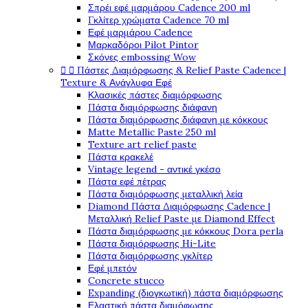
Σπρέι εφέ μαρμάρου Cadence 200 ml
Γκλίτερ χρώματα Cadence 70 ml
Εφέ μαρμάρου Cadence
Μαρκαδόροι Pilot Pintor
Σκόνες embossing Wow


Πάστες Διαμόρφωσης & Relief Paste Cadence |
Texture & Ανάγλυφα Εφέ
Κλασικές πάστες διαμόρφωσης
Πάστα διαμόρφωσης διάφανη
Πάστα διαμόρφωσης διάφανη με κόκκους
Matte Metallic Paste 250 ml
Texture art relief paste
Πάστα κρακελέ
Vintage legend - αντικέ γκέσο
Πάστα εφέ πέτρας
Πάστα διαμόρφωσης μεταλλική λεία
Diamond Πάστα Διαμόρφωσης Cadence |
Μεταλλική Relief Paste με Diamond Effect
Πάστα διαμόρφωσης με κόκκους Dora perla
Πάστα διαμόρφωσης Hi-Lite
Πάστα διαμόρφωσης γκλίτερ
Εφέ μπετόν
Concrete stucco
Expanding (διογκωτική) πάστα διαμόρφωσης
Ελαστική πάστα διαμόφωσης