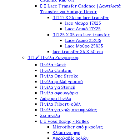
Cadence Rub On


Lace Transfer Cadence | Δαντελωτά
Transfer για Vintage Decor


17 Χ 25 cm lace transfer
lace Μαύρο 17X25
Lace Λευκό 17X25


25 X 35 cm lace transfer
Lace Λευκό 25X35
Lace Μαύρο 25X35
lace transfer 35 Χ 50 cm


🖌️ Πινέλα Ζωγραφικής
Πινέλα πλακέ
Πινέλα Contour
Πινέλα One Stroke
Πινέλα φυλλά χρυσού
Πινέλα για Stencil
Πινέλα σφουγγάρια
Διάφορα Πινέλα
Πινέλα Filbert-οβάλ
Πινέλα για χρώματα κιμωλίας
Σετ πινέλα


Ρολά βαφής - Rollex
Microfiber από μικροίνες
Κλώστινο ριγέ
Χειρολαβές ρολών