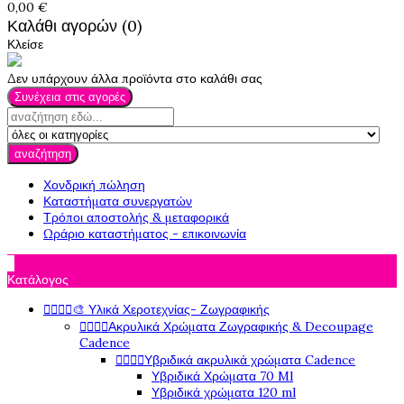
0,00 €
Καλάθι αγορών (0)
Κλείσε
Δεν υπάρχουν άλλα προϊόντα στο καλάθι σας
Συνέχεια στις αγορές
αναζήτηση
Χονδρική πώληση
Καταστήματα συνεργατών
Τρόποι αποστολής & μεταφορικά
Ωράριο καταστήματος - επικοινωνία

Κατάλογος




🎨 Υλικά Χεροτεχνίας- Ζωγραφικής




Ακρυλικά Χρώματα Ζωγραφικής & Decoupage
Cadence




Υβριδικά ακρυλικά χρώματα Cadence
Υβριδικά Χρώματα 70 Ml
Υβριδικά χρώματα 120 ml