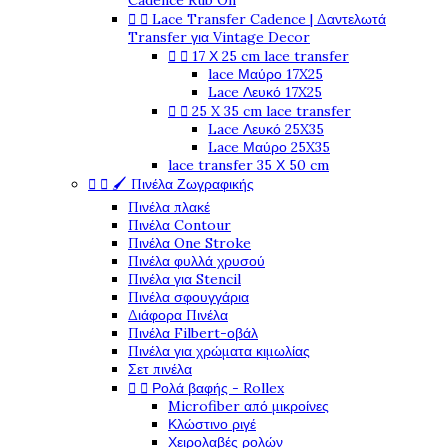
Cadence Rub On


Lace Transfer Cadence | Δαντελωτά
Transfer για Vintage Decor


17 Χ 25 cm lace transfer
lace Μαύρο 17X25
Lace Λευκό 17X25


25 X 35 cm lace transfer
Lace Λευκό 25X35
Lace Μαύρο 25X35
lace transfer 35 Χ 50 cm


🖌️ Πινέλα Ζωγραφικής
Πινέλα πλακέ
Πινέλα Contour
Πινέλα One Stroke
Πινέλα φυλλά χρυσού
Πινέλα για Stencil
Πινέλα σφουγγάρια
Διάφορα Πινέλα
Πινέλα Filbert-οβάλ
Πινέλα για χρώματα κιμωλίας
Σετ πινέλα


Ρολά βαφής - Rollex
Microfiber από μικροίνες
Κλώστινο ριγέ
Χειρολαβές ρολών