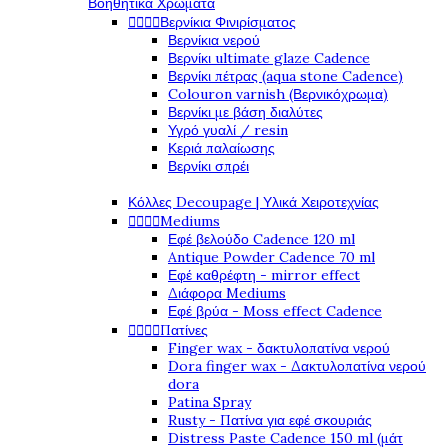
Βοηθητικά Χρώματα




Βερνίκια Φινιρίσματος
Βερνίκια νερού
Βερνίκι ultimate glaze Cadence
Βερνίκι πέτρας (aqua stone Cadence)
Colouron varnish (Βερνικόχρωμα)
Βερνίκι με βάση διαλύτες
Υγρό γυαλί / resin
Κεριά παλαίωσης
Βερνίκι σπρέι
Κόλλες Decoupage | Υλικά Χειροτεχνίας




Mediums
Εφέ βελούδο Cadence 120 ml
Antique Powder Cadence 70 ml
Εφέ καθρέφτη - mirror effect
Διάφορα Mediums
Εφέ βρύα - Moss effect Cadence




Πατίνες
Finger wax - δακτυλοπατίνα νερού
Dora finger wax - Δακτυλοπατίνα νερού
dora
Patina Spray
Rusty - Πατίνα για εφέ σκουριάς
Distress Paste Cadence 150 ml (μάτ