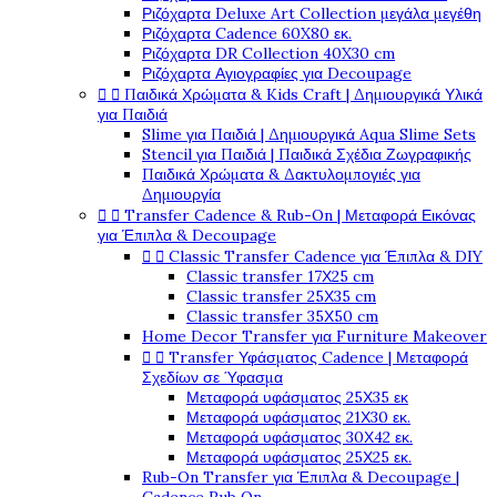
Ριζόχαρτα Deluxe Art Collection μεγάλα μεγέθη
Ριζόχαρτα Cadence 60X80 εκ.
Ριζόχαρτα DR Collection 40X30 cm
Ριζόχαρτα Αγιογραφίες για Decoupage


Παιδικά Χρώματα & Kids Craft | Δημιουργικά Υλικά
για Παιδιά
Slime για Παιδιά | Δημιουργικά Aqua Slime Sets
Stencil για Παιδιά | Παιδικά Σχέδια Ζωγραφικής
Παιδικά Χρώματα & Δακτυλομπογιές για
Δημιουργία


Transfer Cadence & Rub-On | Μεταφορά Εικόνας
για Έπιπλα & Decoupage


Classic Transfer Cadence για Έπιπλα & DIY
Classic transfer 17Χ25 cm
Classic transfer 25Χ35 cm
Classic transfer 35Χ50 cm
Home Decor Transfer για Furniture Makeover


Transfer Υφάσματος Cadence | Μεταφορά
Σχεδίων σε Ύφασμα
Μεταφορά υφάσματος 25Χ35 εκ
Μεταφορά υφάσματος 21Χ30 εκ.
Μεταφορά υφάσματος 30Χ42 εκ.
Μεταφορά υφάσματος 25Χ25 εκ.
Rub-On Transfer για Έπιπλα & Decoupage |