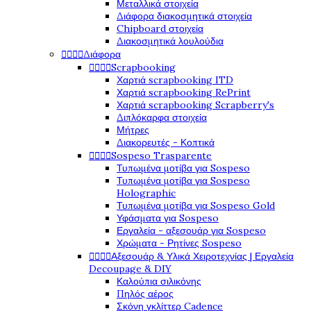
Μεταλλικά στοιχεία
Διάφορα διακοσμητικά στοιχεία
Chipboard στοιχεία
Διακοσμητικά λουλούδια




Διάφορα




Scrapbooking
Χαρτιά scrapbooking ITD
Χαρτιά scrapbooking RePrint
Χαρτιά scrapbooking Scrapberry's
Διπλόκαρφα στοιχεία
Μήτρες
Διακορευτές - Κοπτικά




Sospeso Trasparente
Τυπωμένα μοτίβα για Sospeso
Τυπωμένα μοτίβα για Sospeso
Holographic
Τυπωμένα μοτίβα για Sospeso Gold
Υφάσματα για Sospeso
Εργαλεία - αξεσουάρ για Sospeso
Χρώματα - Ρητίνες Sospeso




Αξεσουάρ & Υλικά Χειροτεχνίας | Εργαλεία
Decoupage & DIY
Καλούπια σιλικόνης
Πηλός αέρος
Σκόνη γκλίττερ Cadence