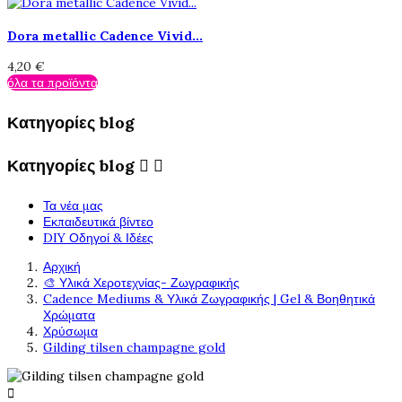
Dora metallic Cadence Vivid...
4,20 €
όλα τα προϊόντα
Κατηγορίες blog
Κατηγορίες blog


Τα νέα μας
Εκπαιδευτικά βίντεο
DIY Οδηγοί & Ιδέες
Αρχική
🎨 Υλικά Χεροτεχνίας- Ζωγραφικής
Cadence Mediums & Υλικά Ζωγραφικής | Gel & Βοηθητικά
Χρώματα
Χρύσωμα
Gilding tilsen champagne gold
