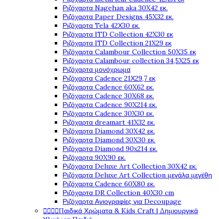
Ριζόχαρτα Nagehan aka 30X42 εκ.
Ριζόχαρτα Paper Designs 45X32 εκ.
Ριζόχαρτα Tela 42Χ30 εκ.
Ριζόχαρτα ITD Collection 42X30 εκ
Ριζόχαρτα ITD Collection 21X29 εκ
Ριζόχαρτα Calambour Collection 50X35 εκ
Ριζόχαρτα Calambour collection 34,5X25 εκ
Ριζόχαρτα μονόχρωμα
Ριζόχαρτα Cadence 21Χ29,7 εκ
Ριζόχαρτα Cadence 60X62 εκ.
Ριζόχαρτα Cadence 30X68 εκ.
Ριζόχαρτα Cadence 90X214 εκ.
Ριζόχαρτα Cadence 30X30 εκ.
Ριζόχαρτα dreamart 41X32 εκ.
Ριζόχαρτα Diamond 30X42 εκ.
Ριζόχαρτα Diamond 30X30 εκ.
Ριζόχαρτα Diamond 90x214 εκ.
Ριζόχαρτα 90X90 εκ.
Ριζόχαρτα Deluxe Art Collection 30X42 εκ.
Ριζόχαρτα Deluxe Art Collection μεγάλα μεγέθη
Ριζόχαρτα Cadence 60X80 εκ.
Ριζόχαρτα DR Collection 40X30 cm
Ριζόχαρτα Αγιογραφίες για Decoupage




Παιδικά Χρώματα & Kids Craft | Δημιουργικά