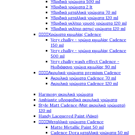
Υβριδικά χρώματα 500 ml
Υβριδικά χρώματα 2 lt
Υβριδικά μεταλλικά χρώματα 70 ml
Υβριδικά μεταλλικά χρώματα 120 ml
Υβριδικά γκλίτερ χρυσό χρώματα 120 ml
Υβριδικά γκλίτερ ασημί χρώματα 120 ml




Χρώματα κιμωλίας Cadence
Very chalky - χρώμα κιμωλίας Cadence
150 ml
Very chalky - χρώμα κιμωλίας Cadence
500 ml
Very chalky wash effect Cadence -
Ημιδιάφανο χρώμα κιμωλίας 90 ml




Ακρυλικά χρώματα premium Cadence
Ακρυλικά χρώματα Cadence 70 ml
Ακρυλικά χρώματα Cadence 120 ml
Harmony ακρυλικά χρώματα
Ambiante υδροφοβικά ακρυλικά χρώματα
Style Matt Cadence (Ματ ακρυλικά χρώματα)
120 ml
Handy Lacquered Paint (Λάκα)




Μεταλλικά χρώματα Cadence
Matte Metallic Paint 50 ml
Cadence Dora μεταλλικά χρώματα 50 ml