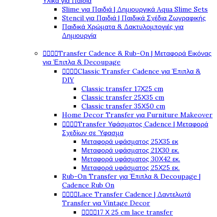
Υλικά για Παιδιά
Slime για Παιδιά | Δημιουργικά Aqua Slime Sets
Stencil για Παιδιά | Παιδικά Σχέδια Ζωγραφικής
Παιδικά Χρώματα & Δακτυλομπογιές για
Δημιουργία




Transfer Cadence & Rub-On | Μεταφορά Εικόνας
για Έπιπλα & Decoupage




Classic Transfer Cadence για Έπιπλα &
DIY
Classic transfer 17Χ25 cm
Classic transfer 25Χ35 cm
Classic transfer 35Χ50 cm
Home Decor Transfer για Furniture Makeover




Transfer Υφάσματος Cadence | Μεταφορά
Σχεδίων σε Ύφασμα
Μεταφορά υφάσματος 25Χ35 εκ
Μεταφορά υφάσματος 21Χ30 εκ.
Μεταφορά υφάσματος 30Χ42 εκ.
Μεταφορά υφάσματος 25Χ25 εκ.
Rub-On Transfer για Έπιπλα & Decoupage |
Cadence Rub On




Lace Transfer Cadence | Δαντελωτά
Transfer για Vintage Decor




17 Χ 25 cm lace transfer