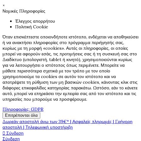
×
Νομικές Πληροφορίες
Έλεγχος απορρήτου
Πολιτική Cookie
Όταν επισκέπτεστε οποιονδήποτε ιστότοπο, ενδέχεται να αποθηκεύσει
ή να ανακτήσει πληροφορίες στο πρόγραμμα περιήγησής σας,
κυρίως με τη μορφή «cookies». Αυτές οι πληροφορίες, οι οποίες
μπορεί να αφορούν εσάς, τις προτιμήσεις σας ή τη συσκευή σας στο
Διαδίκτυο (υπολογιστή, tablet ή κινητό), χρησιμοποιούνται κυρίως
για να λειτουργήσει ο ιστότοπος όπως περιμένετε. Μπορείτε να
μάθετε περισσότερα σχετικά με τον τρόπο με τον οποίο
χρησιμοποιούμε τα cookies σε αυτόν τον ιστότοπο και να
αποτρέψετε τη ρύθμιση των μη βασικών cookies, κάνοντας κλικ στις
διάφορες επικεφαλίδες κατηγορίας παρακάτω. Ωστόσο, εάν το κάνετε
αυτό, μπορεί να επηρεάσει την εμπειρία σας από τον ιστότοπο και τις
υπηρεσίες που μπορούμε να προσφέρουμε.
Πληροφορίες: GDPR
Επιτρέπονται όλα
Δωρεάν αποστολή άνω των 39€* | Ασφαλείς πληρωμές | Γρήγορη
αποστολή | Τηλεφωνική υποστήριξη

Σύνδεση
Σύνδεση