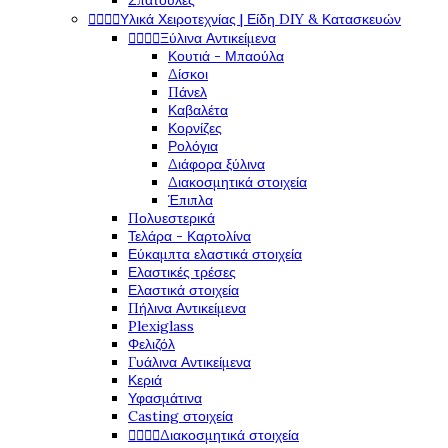
Σπάτουλες




Υλικά Χειροτεχνίας | Είδη DIY & Κατασκευών




Ξύλινα Αντικείμενα
Κουτιά - Μπαούλα
Δίσκοι
Πάνελ
Καβαλέτα
Κορνίζες
Ρολόγια
Διάφορα ξύλινα
Διακοσμητικά στοιχεία
Έπιπλα
Πολυεστερικά
Τελάρα - Καρτολίνα
Εύκαμπτα ελαστικά στοιχεία
Ελαστικές τρέσες
Ελαστικά στοιχεία
Πήλινα Αντικείμενα
Plexiglass
Φελιζόλ
Γυάλινα Αντικείμενα
Κεριά
Υφασμάτινα
Casting στοιχεία




Διακοσμητικά στοιχεία