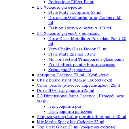
Reflectique Effect Paint


Χρώματα για ύφασμα
Style Matt υφάσματος 59 ml
Dora μεταλλικά υφάσματος Cadence 50
ml
Fashion spray για ύφασμα 100 ml


Χρώματα για γυαλί - πορσελάνη
Dora Glass Metallic & Porcelain Paint 50
ml
Very Chalky Glass Decor 59 ml
Style Matt Enamel 59 ml
Mirror festival Transparent glass paint
Frost effect paint - Εφέ παγωμένου
Κρέμα χάραξης γυαλιού
Antiquing Cadence 70 ml - Υγρή κάσια
Chalk Board Paint (Χρώμα μαυροπίνακα)
Color pearls (σταγόνες μαργαριταριών) 25ml
Dora 3D - Περιγράμματα 25 ml


Dimensional Paint Cadence- Περιγράμματα
50 ml
Περιγράμματα μάτ
Περιγράμματα μεταλλικά
Διάφανο γκλίτερ holographic effect paint 90 ml
Mix Media Spray Ink Cadence 25 ml
Top Coat Glaze 25 ml (χρώμα για σκιάσεις)