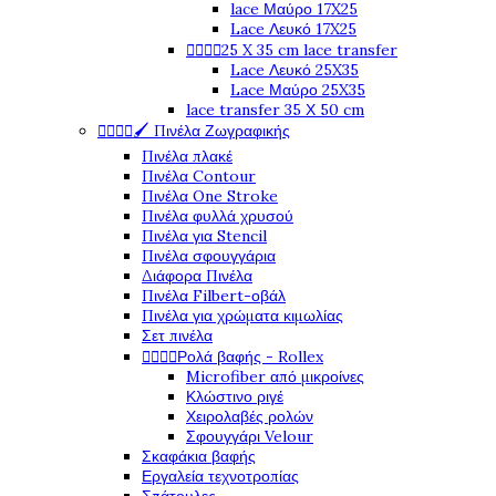
lace Μαύρο 17X25
Lace Λευκό 17X25




25 X 35 cm lace transfer
Lace Λευκό 25X35
Lace Μαύρο 25X35
lace transfer 35 Χ 50 cm




🖌️ Πινέλα Ζωγραφικής
Πινέλα πλακέ
Πινέλα Contour
Πινέλα One Stroke
Πινέλα φυλλά χρυσού
Πινέλα για Stencil
Πινέλα σφουγγάρια
Διάφορα Πινέλα
Πινέλα Filbert-οβάλ
Πινέλα για χρώματα κιμωλίας
Σετ πινέλα




Ρολά βαφής - Rollex
Microfiber από μικροίνες
Κλώστινο ριγέ
Χειρολαβές ρολών
Σφουγγάρι Velour
Σκαφάκια βαφής
Εργαλεία τεχνοτροπίας