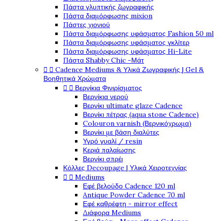
Πάστα γλυπτικής ζωγραφικής
Πάστα διαμόρφωσης mixion
Πάστες χιονιού
Πάστα διαμόρφωσης υφάσματος Fashion 50 ml
Πάστα διαμόρφωσης υφάσματος γκλίτερ
Πάστα διαμόρφωσης υφάσματος Hi-Lite
Πάστα Shabby Chic -Μάτ


Cadence Mediums & Υλικά Ζωγραφικής | Gel &
Βοηθητικά Χρώματα


Βερνίκια Φινιρίσματος
Βερνίκια νερού
Βερνίκι ultimate glaze Cadence
Βερνίκι πέτρας (aqua stone Cadence)
Colouron varnish (Βερνικόχρωμα)
Βερνίκι με βάση διαλύτες
Υγρό γυαλί / resin
Κεριά παλαίωσης
Βερνίκι σπρέι
Κόλλες Decoupage | Υλικά Χειροτεχνίας


Mediums
Εφέ βελούδο Cadence 120 ml
Antique Powder Cadence 70 ml
Εφέ καθρέφτη - mirror effect
Διάφορα Mediums