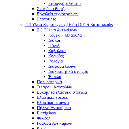
Σφουγγάρι Velour
Σκαφάκια βαφής
Εργαλεία τεχνοτροπίας
Σπάτουλες


Υλικά Χειροτεχνίας | Είδη DIY & Κατασκευών


Ξύλινα Αντικείμενα
Κουτιά - Μπαούλα
Δίσκοι
Πάνελ
Καβαλέτα
Κορνίζες
Ρολόγια
Διάφορα ξύλινα
Διακοσμητικά στοιχεία
Έπιπλα
Πολυεστερικά
Τελάρα - Καρτολίνα
Εύκαμπτα ελαστικά στοιχεία
Ελαστικές τρέσες
Ελαστικά στοιχεία
Πήλινα Αντικείμενα
Plexiglass
Φελιζόλ
Γυάλινα Αντικείμενα
Κεριά