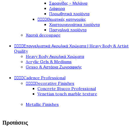
Σφραγίδες - Μελάνια
Διάφορα
Προωθητικά προϊόντα




Θεματικές κατηγορίες
Χριστουγεννιάτικα προϊόντα
Πασχαλινά προϊόντα
Χαρτιά decoupage




Επαγγελματικά Ακρυλικά Χρώματα | Heavy Body & Artist
Quality
Heavy Body Ακρυλικά Χρώματα
Acrylic Gels & Mediums
Gesso & Αστάρια Ζωγραφικής




Cadence Professional




Decorative Finishes
Concrete Stucco Professional
Venetian touch marble texture
Metallic Finishes
Προτάσεις