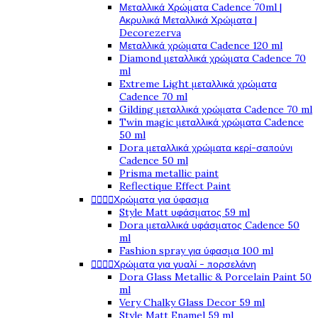
Μεταλλικά Χρώματα Cadence 70ml |
Ακρυλικά Μεταλλικά Χρώματα |
Decorezerva
Μεταλλικά χρώματα Cadence 120 ml
Diamond μεταλλικά χρώματα Cadence 70
ml
Extreme Light μεταλλικά χρώματα
Cadence 70 ml
Gilding μεταλλικά χρώματα Cadence 70 ml
Twin magic μεταλλικά χρώματα Cadence
50 ml
Dora μεταλλικά χρώματα κερί-σαπούνι
Cadence 50 ml
Prisma metallic paint
Reflectique Effect Paint




Χρώματα για ύφασμα
Style Matt υφάσματος 59 ml
Dora μεταλλικά υφάσματος Cadence 50
ml
Fashion spray για ύφασμα 100 ml




Χρώματα για γυαλί - πορσελάνη
Dora Glass Metallic & Porcelain Paint 50
ml
Very Chalky Glass Decor 59 ml
Style Matt Enamel 59 ml