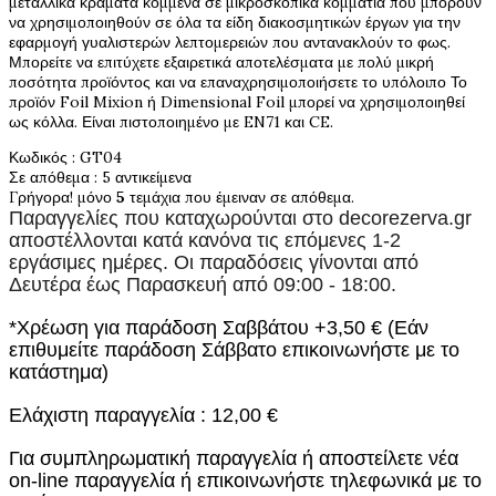
μεταλλικά κράματα κομμένα σε μικροσκοπικά κομμάτια που μπορούν
να χρησιμοποιηθούν σε όλα τα είδη διακοσμητικών έργων για την
εφαρμογή γυαλιστερών λεπτομερειών που αντανακλούν το φως.
Μπορείτε να επιτύχετε εξαιρετικά αποτελέσματα με πολύ μικρή
ποσότητα προϊόντος και να επαναχρησιμοποιήσετε το υπόλοιπο Το
προϊόν Foil Mixion ή Dimensional Foil μπορεί να χρησιμοποιηθεί
ως κόλλα. Είναι πιστοποιημένο με EN71 και CE.
Κωδικός
: GT04
Σε απόθεμα
: 5 αντικείμενα
Γρήγορα! μόνο
5
τεμάχια που έμειναν σε απόθεμα.
Παραγγελίες που καταχωρούνται στο
decorezerva.gr
αποστέλλονται κατά κανόνα τις επόμενες 1-2
εργάσιμες ημέρες. Οι παραδόσεις γίνονται από
Δευτέρα έως Παρασκευή από 09:00 - 18:00.
*Χρέωση για παράδοση Σαββάτου +3,50 € (Εάν
επιθυμείτε παράδοση Σάββατο επικοινωνήστε με το
κατάστημα)
Ελάχιστη παραγγελία : 12,00 €
Για συμπληρωματική παραγγελία ή αποστείλετε νέα
on-line παραγγελία ή επικοινωνήστε τηλεφωνικά με το