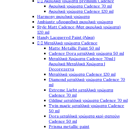


Ακρυλικά χρώματα premium Cadence
Ακρυλικά χρώματα Cadence 70 ml
Ακρυλικά χρώματα Cadence 120 ml
Harmony ακρυλικά χρώματα
Ambiante υδροφοβικά ακρυλικά χρώματα
Style Matt Cadence (Ματ ακρυλικά χρώματα)
120 ml
Handy Lacquered Paint (Λάκα)


Μεταλλικά χρώματα Cadence
Matte Metallic Paint 50 ml
Cadence Dora μεταλλικά χρώματα 50 ml
Μεταλλικά Χρώματα Cadence 70ml |
Ακρυλικά Μεταλλικά Χρώματα |
Decorezerva
Μεταλλικά χρώματα Cadence 120 ml
Diamond μεταλλικά χρώματα Cadence 70
ml
Extreme Light μεταλλικά χρώματα
Cadence 70 ml
Gilding μεταλλικά χρώματα Cadence 70 ml
Twin magic μεταλλικά χρώματα Cadence
50 ml
Dora μεταλλικά χρώματα κερί-σαπούνι
Cadence 50 ml
Prisma metallic paint