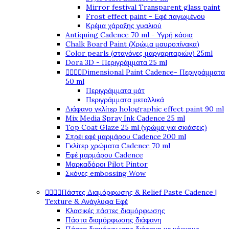
Mirror festival Transparent glass paint
Frost effect paint - Εφέ παγωμένου
Κρέμα χάραξης γυαλιού
Antiquing Cadence 70 ml - Υγρή κάσια
Chalk Board Paint (Χρώμα μαυροπίνακα)
Color pearls (σταγόνες μαργαριταριών) 25ml
Dora 3D - Περιγράμματα 25 ml




Dimensional Paint Cadence- Περιγράμματα
50 ml
Περιγράμματα μάτ
Περιγράμματα μεταλλικά
Διάφανο γκλίτερ holographic effect paint 90 ml
Mix Media Spray Ink Cadence 25 ml
Top Coat Glaze 25 ml (χρώμα για σκιάσεις)
Σπρέι εφέ μαρμάρου Cadence 200 ml
Γκλίτερ χρώματα Cadence 70 ml
Εφέ μαρμάρου Cadence
Μαρκαδόροι Pilot Pintor
Σκόνες embossing Wow




Πάστες Διαμόρφωσης & Relief Paste Cadence |
Texture & Ανάγλυφα Εφέ
Κλασικές πάστες διαμόρφωσης
Πάστα διαμόρφωσης διάφανη