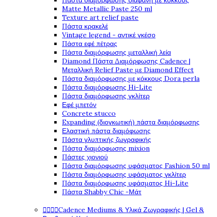
Πάστα διαμόρφωσης διάφανη με κόκκους
Matte Metallic Paste 250 ml
Texture art relief paste
Πάστα κρακελέ
Vintage legend - αντικέ γκέσο
Πάστα εφέ πέτρας
Πάστα διαμόρφωσης μεταλλική λεία
Diamond Πάστα Διαμόρφωσης Cadence |
Μεταλλική Relief Paste με Diamond Effect
Πάστα διαμόρφωσης με κόκκους Dora perla
Πάστα διαμόρφωσης Hi-Lite
Πάστα διαμόρφωσης γκλίτερ
Εφέ μπετόν
Concrete stucco
Expanding (διογκωτική) πάστα διαμόρφωσης
Ελαστική πάστα διαμόφωσης
Πάστα γλυπτικής ζωγραφικής
Πάστα διαμόρφωσης mixion
Πάστες χιονιού
Πάστα διαμόρφωσης υφάσματος Fashion 50 ml
Πάστα διαμόρφωσης υφάσματος γκλίτερ
Πάστα διαμόρφωσης υφάσματος Hi-Lite
Πάστα Shabby Chic -Μάτ




Cadence Mediums & Υλικά Ζωγραφικής | Gel &