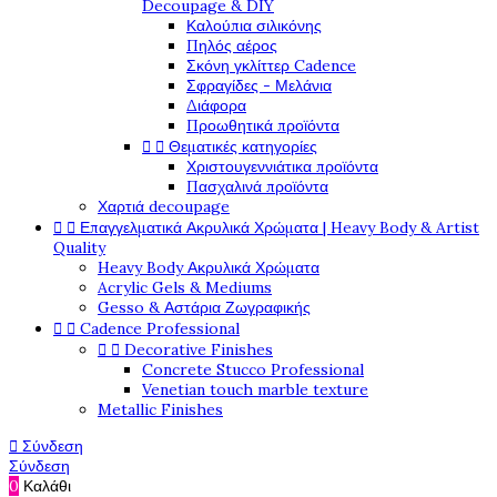
Decoupage & DIY
Καλούπια σιλικόνης
Πηλός αέρος
Σκόνη γκλίττερ Cadence
Σφραγίδες - Μελάνια
Διάφορα
Προωθητικά προϊόντα


Θεματικές κατηγορίες
Χριστουγεννιάτικα προϊόντα
Πασχαλινά προϊόντα
Χαρτιά decoupage


Επαγγελματικά Ακρυλικά Χρώματα | Heavy Body & Artist
Quality
Heavy Body Ακρυλικά Χρώματα
Acrylic Gels & Mediums
Gesso & Αστάρια Ζωγραφικής


Cadence Professional


Decorative Finishes
Concrete Stucco Professional
Venetian touch marble texture
Metallic Finishes

Σύνδεση
Σύνδεση
0
Καλάθι