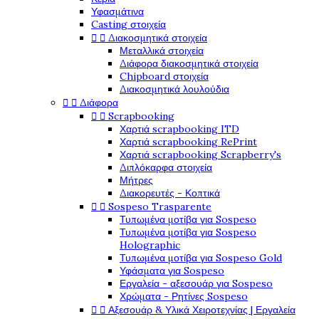
Υφασμάτινα
Casting στοιχεία


Διακοσμητικά στοιχεία
Μεταλλικά στοιχεία
Διάφορα διακοσμητικά στοιχεία
Chipboard στοιχεία
Διακοσμητικά λουλούδια


Διάφορα


Scrapbooking
Χαρτιά scrapbooking ITD
Χαρτιά scrapbooking RePrint
Χαρτιά scrapbooking Scrapberry's
Διπλόκαρφα στοιχεία
Μήτρες
Διακορευτές - Κοπτικά


Sospeso Trasparente
Τυπωμένα μοτίβα για Sospeso
Τυπωμένα μοτίβα για Sospeso
Holographic
Τυπωμένα μοτίβα για Sospeso Gold
Υφάσματα για Sospeso
Εργαλεία - αξεσουάρ για Sospeso
Χρώματα - Ρητίνες Sospeso


Αξεσουάρ & Υλικά Χειροτεχνίας | Εργαλεία