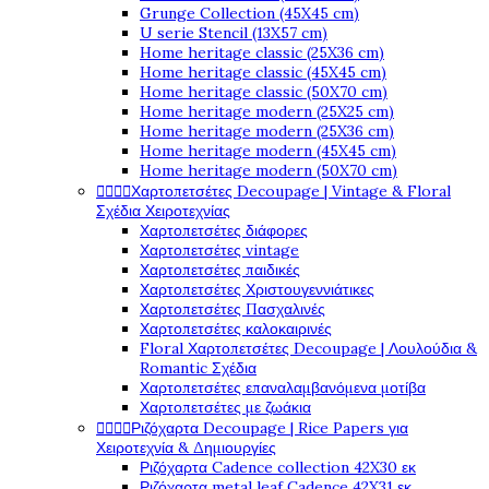
Grunge Collection (45X45 cm)
U serie Stencil (13X57 cm)
Home heritage classic (25X36 cm)
Home heritage classic (45X45 cm)
Home heritage classic (50X70 cm)
Home heritage modern (25X25 cm)
Home heritage modern (25X36 cm)
Home heritage modern (45X45 cm)
Home heritage modern (50X70 cm)




Χαρτοπετσέτες Decoupage | Vintage & Floral
Σχέδια Χειροτεχνίας
Χαρτοπετσέτες διάφορες
Χαρτοπετσέτες vintage
Χαρτοπετσέτες παιδικές
Χαρτοπετσέτες Χριστουγεννιάτικες
Χαρτοπετσέτες Πασχαλινές
Χαρτοπετσέτες καλοκαιρινές
Floral Χαρτοπετσέτες Decoupage | Λουλούδια &
Romantic Σχέδια
Χαρτοπετσέτες επαναλαμβανόμενα μοτίβα
Χαρτοπετσέτες με ζωάκια




Ριζόχαρτα Decoupage | Rice Papers για
Χειροτεχνία & Δημιουργίες
Ριζόχαρτα Cadence collection 42X30 εκ
Ριζόχαρτα metal leaf Cadence 42X31 εκ