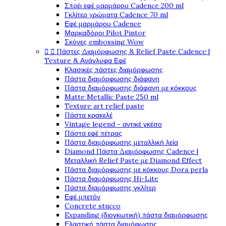
Σπρέι εφέ μαρμάρου Cadence 200 ml
Γκλίτερ χρώματα Cadence 70 ml
Εφέ μαρμάρου Cadence
Μαρκαδόροι Pilot Pintor
Σκόνες embossing Wow


Πάστες Διαμόρφωσης & Relief Paste Cadence |
Texture & Ανάγλυφα Εφέ
Κλασικές πάστες διαμόρφωσης
Πάστα διαμόρφωσης διάφανη
Πάστα διαμόρφωσης διάφανη με κόκκους
Matte Metallic Paste 250 ml
Texture art relief paste
Πάστα κρακελέ
Vintage legend - αντικέ γκέσο
Πάστα εφέ πέτρας
Πάστα διαμόρφωσης μεταλλική λεία
Diamond Πάστα Διαμόρφωσης Cadence |
Μεταλλική Relief Paste με Diamond Effect
Πάστα διαμόρφωσης με κόκκους Dora perla
Πάστα διαμόρφωσης Hi-Lite
Πάστα διαμόρφωσης γκλίτερ
Εφέ μπετόν
Concrete stucco
Expanding (διογκωτική) πάστα διαμόρφωσης
Ελαστική πάστα διαμόφωσης