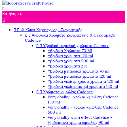

Κατηγορίες



🎨 Υλικά Χεροτεχνίας- Ζωγραφικής


Ακρυλικά Χρώματα Ζωγραφικής & Decoupage
Cadence


Υβριδικά ακρυλικά χρώματα Cadence
Υβριδικά Χρώματα 70 Ml
Υβριδικά χρώματα 120 ml
Υβριδικά χρώματα 500 ml
Υβριδικά χρώματα 2 lt
Υβριδικά μεταλλικά χρώματα 70 ml
Υβριδικά μεταλλικά χρώματα 120 ml
Υβριδικά γκλίτερ χρυσό χρώματα 120 ml
Υβριδικά γκλίτερ ασημί χρώματα 120 ml


Χρώματα κιμωλίας Cadence
Very chalky - χρώμα κιμωλίας Cadence
150 ml
Very chalky - χρώμα κιμωλίας Cadence
500 ml
Very chalky wash effect Cadence -
Ημιδιάφανο χρώμα κιμωλίας 90 ml