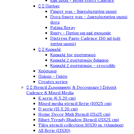
Εφέ βρύα - Moss effect Cadence


Πατίνες
Finger wax - δακτυλοπατίνα νερού
Dora finger wax - Δακτυλοπατίνα νερού
dora
Patina Spray
Rusty - Πατίνα για εφέ σκουριάς
Distress Paste Cadence 150 ml (μάτ
πατίνα νερού)


Κρακελέ
Κρακελέ 1ος συστατικού
Κρακελέ 2 συστατικών διάφανο
Κρακελέ 2 συστατικών - crocodile
Χρύσωμα
Πρίμερ - Γκέσο
Createx series


Stencil Ζωγραφικής & Decoupage | Στένσιλ
Cadence & Mixed Media
K serie (6 X 20 cm)
Mixed media stencil Serie (10X25 cm)
D serie (15 X 20 cm)
Home Decor Midi Stencil (25x25 cm)
Siluet Trendy Shadow Stencil (25X25 cm)
Tiles stencil collection 30X30 εκ. (πλακάκια)
AS Serie (21X30)