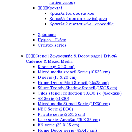
πατίνα νερού)




Κρακελέ
Κρακελέ 1ος συστατικού
Κρακελέ 2 συστατικών διάφανο
Κρακελέ 2 συστατικών - crocodile
Χρύσωμα
Πρίμερ - Γκέσο
Createx series




Stencil Ζωγραφικής & Decoupage | Στένσιλ
Cadence & Mixed Media
K serie (6 X 20 cm)
Mixed media stencil Serie (10X25 cm)
D serie (15 X 20 cm)
Home Decor Midi Stencil (25x25 cm)
Siluet Trendy Shadow Stencil (25X25 cm)
Tiles stencil collection 30X30 εκ. (πλακάκια)
AS Serie (21X30)
Mixed media Stencil Serie (21X30 cm)
NBC Serie (21X30)
Private serie (25X35 cm)
Lace serie-Δαντέλα (25 X 35 cm)
BN serie (25 X 35 cm)
Home Decor serie (45X45 cm)