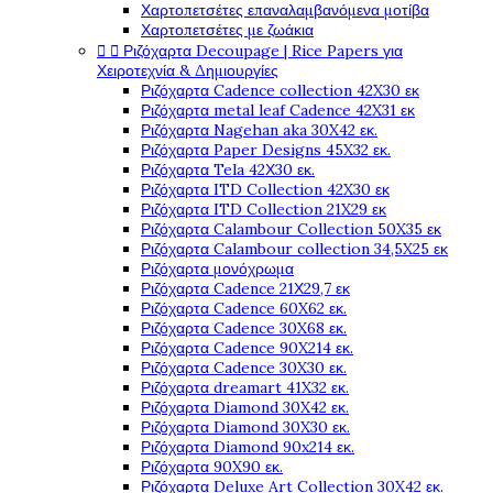
Χαρτοπετσέτες επαναλαμβανόμενα μοτίβα
Χαρτοπετσέτες με ζωάκια


Ριζόχαρτα Decoupage | Rice Papers για
Χειροτεχνία & Δημιουργίες
Ριζόχαρτα Cadence collection 42X30 εκ
Ριζόχαρτα metal leaf Cadence 42X31 εκ
Ριζόχαρτα Nagehan aka 30X42 εκ.
Ριζόχαρτα Paper Designs 45X32 εκ.
Ριζόχαρτα Tela 42Χ30 εκ.
Ριζόχαρτα ITD Collection 42X30 εκ
Ριζόχαρτα ITD Collection 21X29 εκ
Ριζόχαρτα Calambour Collection 50X35 εκ
Ριζόχαρτα Calambour collection 34,5X25 εκ
Ριζόχαρτα μονόχρωμα
Ριζόχαρτα Cadence 21Χ29,7 εκ
Ριζόχαρτα Cadence 60X62 εκ.
Ριζόχαρτα Cadence 30X68 εκ.
Ριζόχαρτα Cadence 90X214 εκ.
Ριζόχαρτα Cadence 30X30 εκ.
Ριζόχαρτα dreamart 41X32 εκ.
Ριζόχαρτα Diamond 30X42 εκ.
Ριζόχαρτα Diamond 30X30 εκ.
Ριζόχαρτα Diamond 90x214 εκ.
Ριζόχαρτα 90X90 εκ.
Ριζόχαρτα Deluxe Art Collection 30X42 εκ.