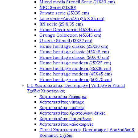
Mixed media Stencil Serie (21X30 cm)
NBC Serie (21X30)
Private serie (25X35 cm)
Lace serie-Δαντέλα (25 X 35 cm)
BN serie (25 X 35 cm)
Home Decor serie (45X45 cm)
Grunge Collection (45X45 cm)
U serie Stencil (13X57 cm)
Home heritage classic (25X36 cm)
Home heritage classic (45X45 cm)
Home heritage classic (50X70 cm)
Home heritage modern (25X25 cm)
Home heritage modern (25X36 cm)
Home heritage modern (45X45 cm)
Home heritage modern (50X70 cm)


Χαρτοπετσέτες Decoupage | Vintage & Floral
Σχέδια Χειροτεχνίας
Χαρτοπετσέτες διάφορες
Χαρτοπετσέτες vintage
Χαρτοπετσέτες παιδικές
Χαρτοπετσέτες Χριστουγεννιάτικες
Χαρτοπετσέτες Πασχαλινές
Χαρτοπετσέτες καλοκαιρινές
Floral Χαρτοπετσέτες Decoupage | Λουλούδια &
Romantic Σχέδια