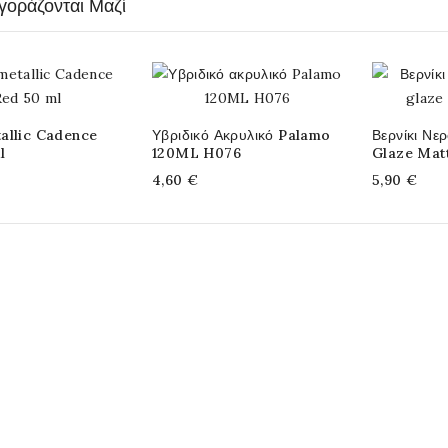
γοράζονται Μαζί
allic Cadence
Υβριδικό Ακρυλικό Palamo
Βερνίκι Νε
l
120ML H076
Glaze Mat
4,60 €
5,90 €