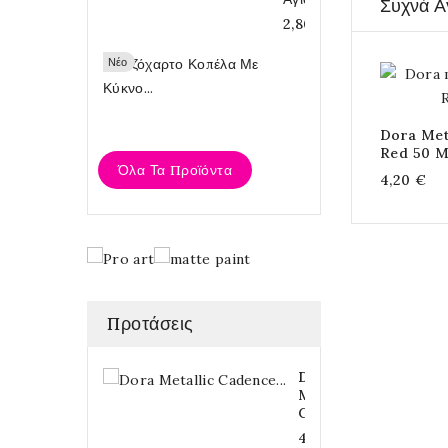
Συχνά Α
2,80 €
Ριζόχαρτο
Νέο
Κοπέλα
Με...
2,80 €
Dora Met
Red 50 M
Όλα Τα Προϊόντα
4,20 €
Προτάσεις
Dora
Metallic
Cadence...
4,20 €