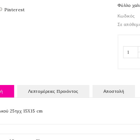
Φύλλο χαλ
Pinterest
Κωδικός
Σε απόθεμ
φή
Λεπτομέρειες Προιόντος
Αποστολή
λκού 25τμχ 15X15 cm