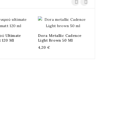
ρού Ultimate
Dora Metallic Cadence
Dora Metal
t 120 Ml
Light Brown 50 Ml
Platin 50 M
4,20 €
4,20 €