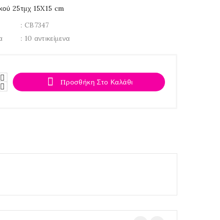
κού 25τμχ 15X15 cm
: CB7347
α
: 10 αντικείμενα

Προσθήκη Στο Καλάθι