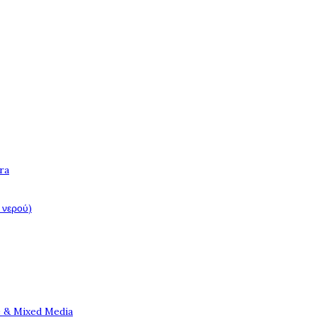
ra
 νερού)
e & Mixed Media