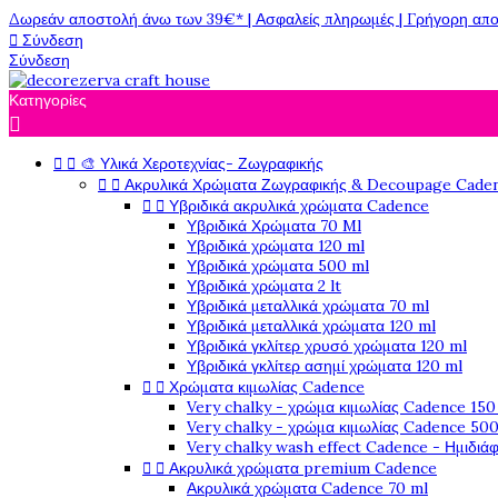
Δωρεάν αποστολή άνω των 39€* | Ασφαλείς πληρωμές | Γρήγορη απο

Σύνδεση
Σύνδεση
Κατηγορίες



🎨 Υλικά Χεροτεχνίας- Ζωγραφικής


Ακρυλικά Χρώματα Ζωγραφικής & Decoupage Cade


Υβριδικά ακρυλικά χρώματα Cadence
Υβριδικά Χρώματα 70 Ml
Υβριδικά χρώματα 120 ml
Υβριδικά χρώματα 500 ml
Υβριδικά χρώματα 2 lt
Υβριδικά μεταλλικά χρώματα 70 ml
Υβριδικά μεταλλικά χρώματα 120 ml
Υβριδικά γκλίτερ χρυσό χρώματα 120 ml
Υβριδικά γκλίτερ ασημί χρώματα 120 ml


Χρώματα κιμωλίας Cadence
Very chalky - χρώμα κιμωλίας Cadence 150
Very chalky - χρώμα κιμωλίας Cadence 500
Very chalky wash effect Cadence - Ημιδιά


Ακρυλικά χρώματα premium Cadence
Ακρυλικά χρώματα Cadence 70 ml