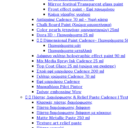
Mirror festival Transparent glass paint
Frost effect paint - Εφέ παγωμένου
Κρέμα χάραξης γυαλιού
Antiquing Cadence 70 ml - Υγρή κάσια
Chalk Board Paint (Χρώμα μαυροπίνακα)
Color pearls (σταγόνες μαργαριταριών) 25ml
Dora 3D - Περιγράμματα 25 ml


Dimensional Paint Cadence- Περιγράμματα 5
Περιγράμματα μάτ
Περιγράμματα μεταλλικά
Διάφανο γκλίτερ holographic effect paint 90 ml
Mix Media Spray Ink Cadence 25 ml
Top Coat Glaze 25 ml (χρώμα για σκιάσεις)
Σπρέι εφέ μαρμάρου Cadence 200 ml
Γκλίτερ χρώματα Cadence 70 ml
Εφέ μαρμάρου Cadence
Μαρκαδόροι Pilot Pintor
Σκόνες embossing Wow


Πάστες Διαμόρφωσης & Relief Paste Cadence | Tex
Κλασικές πάστες διαμόρφωσης
Πάστα διαμόρφωσης διάφανη
Πάστα διαμόρφωσης διάφανη με κόκκους
Matte Metallic Paste 250 ml
Texture art relief paste