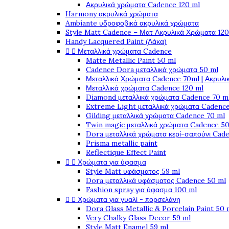
Ακρυλικά χρώματα Cadence 120 ml
Harmony ακρυλικά χρώματα
Ambiante υδροφοβικά ακρυλικά χρώματα
Style Matt Cadence – Ματ Ακρυλικά Χρώματα 120
Handy Lacquered Paint (Λάκα)


Μεταλλικά χρώματα Cadence
Matte Metallic Paint 50 ml
Cadence Dora μεταλλικά χρώματα 50 ml
Μεταλλικά Χρώματα Cadence 70ml | Ακρυλι
Μεταλλικά χρώματα Cadence 120 ml
Diamond μεταλλικά χρώματα Cadence 70 m
Extreme Light μεταλλικά χρώματα Cadence
Gilding μεταλλικά χρώματα Cadence 70 ml
Twin magic μεταλλικά χρώματα Cadence 50
Dora μεταλλικά χρώματα κερί-σαπούνι Cad
Prisma metallic paint
Reflectique Effect Paint


Χρώματα για ύφασμα
Style Matt υφάσματος 59 ml
Dora μεταλλικά υφάσματος Cadence 50 ml
Fashion spray για ύφασμα 100 ml


Χρώματα για γυαλί - πορσελάνη
Dora Glass Metallic & Porcelain Paint 50 
Very Chalky Glass Decor 59 ml
Style Matt Enamel 59 ml