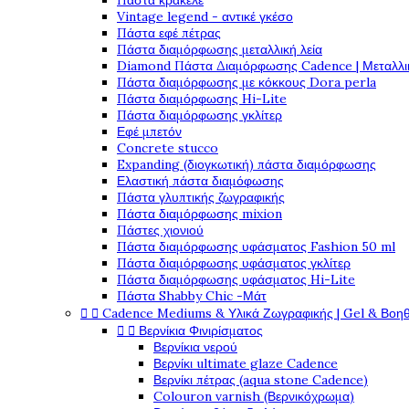
Πάστα κρακελέ
Vintage legend - αντικέ γκέσο
Πάστα εφέ πέτρας
Πάστα διαμόρφωσης μεταλλική λεία
Diamond Πάστα Διαμόρφωσης Cadence | Μεταλλικ
Πάστα διαμόρφωσης με κόκκους Dora perla
Πάστα διαμόρφωσης Hi-Lite
Πάστα διαμόρφωσης γκλίτερ
Εφέ μπετόν
Concrete stucco
Expanding (διογκωτική) πάστα διαμόρφωσης
Ελαστική πάστα διαμόφωσης
Πάστα γλυπτικής ζωγραφικής
Πάστα διαμόρφωσης mixion
Πάστες χιονιού
Πάστα διαμόρφωσης υφάσματος Fashion 50 ml
Πάστα διαμόρφωσης υφάσματος γκλίτερ
Πάστα διαμόρφωσης υφάσματος Hi-Lite
Πάστα Shabby Chic -Μάτ


Cadence Mediums & Υλικά Ζωγραφικής | Gel & Βοη


Βερνίκια Φινιρίσματος
Βερνίκια νερού
Βερνίκι ultimate glaze Cadence
Βερνίκι πέτρας (aqua stone Cadence)
Colouron varnish (Βερνικόχρωμα)