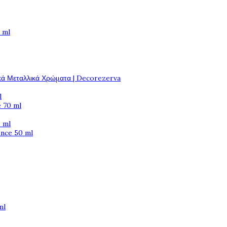
 ml
κά Μεταλλικά Χρώματα | Decorezerva
l
 70 ml
 ml
ence 50 ml
ml