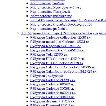
Χαρτοπετσέτες παιδικές
Χαρτοπετσέτες Χριστουγεννιάτικες
Χαρτοπετσέτες Πασχαλινές
Χαρτοπετσέτες καλοκαιρινές
Floral Χαρτοπετσέτες Decoupage | Λουλούδια & 
Χαρτοπετσέτες επαναλαμβανόμενα μοτίβα
Χαρτοπετσέτες με ζωάκια


Ριζόχαρτα Decoupage | Rice Papers για Χειροτεχνία 
Ριζόχαρτα Cadence collection 42X30 εκ
Ριζόχαρτα metal leaf Cadence 42X31 εκ
Ριζόχαρτα Nagehan aka 30X42 εκ.
Ριζόχαρτα Paper Designs 45X32 εκ.
Ριζόχαρτα Tela 42Χ30 εκ.
Ριζόχαρτα ITD Collection 42X30 εκ
Ριζόχαρτα ITD Collection 21X29 εκ
Ριζόχαρτα Calambour Collection 50X35 εκ
Ριζόχαρτα Calambour collection 34,5X25 εκ
Ριζόχαρτα μονόχρωμα
Ριζόχαρτα Cadence 21Χ29,7 εκ
Ριζόχαρτα Cadence 60X62 εκ.
Ριζόχαρτα Cadence 30X68 εκ.
Ριζόχαρτα Cadence 90X214 εκ.
Ριζόχαρτα Cadence 30X30 εκ.
Ριζόχαρτα dreamart 41X32 εκ.
Ριζόχαρτα Diamond 30X42 εκ.