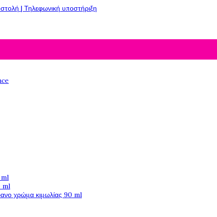
στολή | Τηλεφωνική υποστήριξη
nce
 ml
 ml
φανο χρώμα κιμωλίας 90 ml