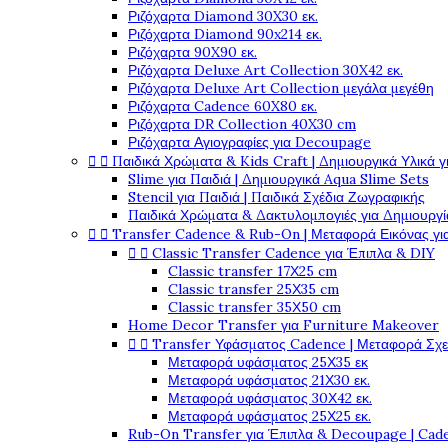
Ριζόχαρτα Diamond 30X30 εκ.
Ριζόχαρτα Diamond 90x214 εκ.
Ριζόχαρτα 90X90 εκ.
Ριζόχαρτα Deluxe Art Collection 30X42 εκ.
Ριζόχαρτα Deluxe Art Collection μεγάλα μεγέθη
Ριζόχαρτα Cadence 60X80 εκ.
Ριζόχαρτα DR Collection 40X30 cm
Ριζόχαρτα Αγιογραφίες για Decoupage


Παιδικά Χρώματα & Kids Craft | Δημιουργικά Υλικά γ
Slime για Παιδιά | Δημιουργικά Aqua Slime Sets
Stencil για Παιδιά | Παιδικά Σχέδια Ζωγραφικής
Παιδικά Χρώματα & Δακτυλομπογιές για Δημιουργί


Transfer Cadence & Rub-On | Μεταφορά Εικόνας γ


Classic Transfer Cadence για Έπιπλα & DIY
Classic transfer 17Χ25 cm
Classic transfer 25Χ35 cm
Classic transfer 35Χ50 cm
Home Decor Transfer για Furniture Makeover


Transfer Υφάσματος Cadence | Μεταφορά Σχ
Μεταφορά υφάσματος 25Χ35 εκ
Μεταφορά υφάσματος 21Χ30 εκ.
Μεταφορά υφάσματος 30Χ42 εκ.
Μεταφορά υφάσματος 25Χ25 εκ.
Rub-On Transfer για Έπιπλα & Decoupage | Cad