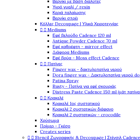
Βερνίκι με βάση διαλύτες
Υγρό γυαλί / resin
Κεριά παλαίωσης
Βερνίκι σπρέι
Κόλλες Decoupage | Υλικά Χειροτεχνίας


Mediums
Εφέ βελούδο Cadence 120 ml
Antique Powder Cadence 70 ml
Εφέ καθρέφτη - mirror effect
Διάφορα Mediums
Εφέ βρύα - Moss effect Cadence


Πατίνες
Finger wax - δακτυλοπατίνα νερού
Dora finger wax - Δακτυλοπατίνα νερού do
Patina Spray
Rusty - Πατίνα για εφέ σκουριάς
Distress Paste Cadence 150 ml (μάτ πατίνα


Κρακελέ
Κρακελέ 1ος συστατικού
Κρακελέ 2 συστατικών διάφανο
Κρακελέ 2 συστατικών - crocodile
Χρύσωμα
Πρίμερ - Γκέσο
Createx series


Stencil Ζωγραφικής & Decoupage | Στένσιλ Cadenc