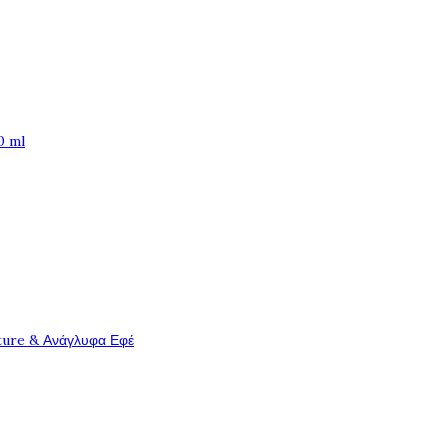
0 ml
ture & Ανάγλυφα Εφέ