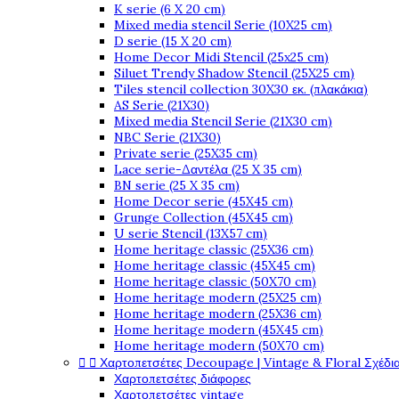
K serie (6 X 20 cm)
Mixed media stencil Serie (10X25 cm)
D serie (15 X 20 cm)
Home Decor Midi Stencil (25x25 cm)
Siluet Trendy Shadow Stencil (25X25 cm)
Tiles stencil collection 30X30 εκ. (πλακάκια)
AS Serie (21X30)
Mixed media Stencil Serie (21X30 cm)
NBC Serie (21X30)
Private serie (25X35 cm)
Lace serie-Δαντέλα (25 X 35 cm)
BN serie (25 X 35 cm)
Home Decor serie (45X45 cm)
Grunge Collection (45X45 cm)
U serie Stencil (13X57 cm)
Home heritage classic (25X36 cm)
Home heritage classic (45X45 cm)
Home heritage classic (50X70 cm)
Home heritage modern (25X25 cm)
Home heritage modern (25X36 cm)
Home heritage modern (45X45 cm)
Home heritage modern (50X70 cm)


Χαρτοπετσέτες Decoupage | Vintage & Floral Σχέδια
Χαρτοπετσέτες διάφορες
Χαρτοπετσέτες vintage