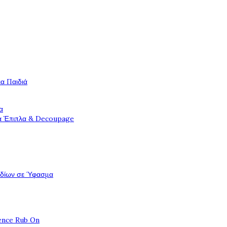
ια Παιδιά
α
ια Έπιπλα & Decoupage
εδίων σε Ύφασμα
ence Rub On