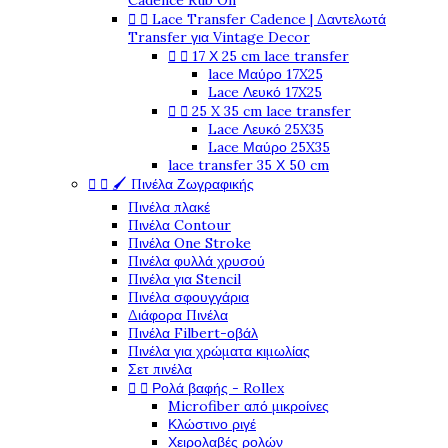
Cadence Rub On


Lace Transfer Cadence | Δαντελωτά
Transfer για Vintage Decor


17 Χ 25 cm lace transfer
lace Μαύρο 17X25
Lace Λευκό 17X25


25 X 35 cm lace transfer
Lace Λευκό 25X35
Lace Μαύρο 25X35
lace transfer 35 Χ 50 cm


🖌️ Πινέλα Ζωγραφικής
Πινέλα πλακέ
Πινέλα Contour
Πινέλα One Stroke
Πινέλα φυλλά χρυσού
Πινέλα για Stencil
Πινέλα σφουγγάρια
Διάφορα Πινέλα
Πινέλα Filbert-οβάλ
Πινέλα για χρώματα κιμωλίας
Σετ πινέλα


Ρολά βαφής - Rollex
Microfiber από μικροίνες
Κλώστινο ριγέ
Χειρολαβές ρολών