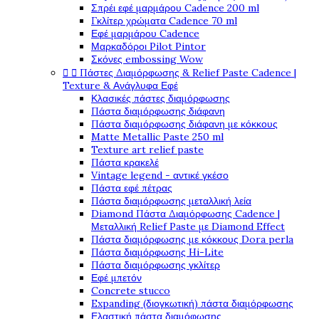
Σπρέι εφέ μαρμάρου Cadence 200 ml
Γκλίτερ χρώματα Cadence 70 ml
Εφέ μαρμάρου Cadence
Μαρκαδόροι Pilot Pintor
Σκόνες embossing Wow


Πάστες Διαμόρφωσης & Relief Paste Cadence |
Texture & Ανάγλυφα Εφέ
Κλασικές πάστες διαμόρφωσης
Πάστα διαμόρφωσης διάφανη
Πάστα διαμόρφωσης διάφανη με κόκκους
Matte Metallic Paste 250 ml
Texture art relief paste
Πάστα κρακελέ
Vintage legend - αντικέ γκέσο
Πάστα εφέ πέτρας
Πάστα διαμόρφωσης μεταλλική λεία
Diamond Πάστα Διαμόρφωσης Cadence |
Μεταλλική Relief Paste με Diamond Effect
Πάστα διαμόρφωσης με κόκκους Dora perla
Πάστα διαμόρφωσης Hi-Lite
Πάστα διαμόρφωσης γκλίτερ
Εφέ μπετόν
Concrete stucco
Expanding (διογκωτική) πάστα διαμόρφωσης
Ελαστική πάστα διαμόφωσης