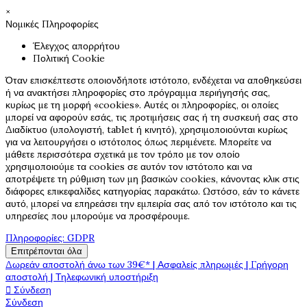
×
Νομικές Πληροφορίες
Έλεγχος απορρήτου
Πολιτική Cookie
Όταν επισκέπτεστε οποιονδήποτε ιστότοπο, ενδέχεται να αποθηκεύσει
ή να ανακτήσει πληροφορίες στο πρόγραμμα περιήγησής σας,
κυρίως με τη μορφή «cookies». Αυτές οι πληροφορίες, οι οποίες
μπορεί να αφορούν εσάς, τις προτιμήσεις σας ή τη συσκευή σας στο
Διαδίκτυο (υπολογιστή, tablet ή κινητό), χρησιμοποιούνται κυρίως
για να λειτουργήσει ο ιστότοπος όπως περιμένετε. Μπορείτε να
μάθετε περισσότερα σχετικά με τον τρόπο με τον οποίο
χρησιμοποιούμε τα cookies σε αυτόν τον ιστότοπο και να
αποτρέψετε τη ρύθμιση των μη βασικών cookies, κάνοντας κλικ στις
διάφορες επικεφαλίδες κατηγορίας παρακάτω. Ωστόσο, εάν το κάνετε
αυτό, μπορεί να επηρεάσει την εμπειρία σας από τον ιστότοπο και τις
υπηρεσίες που μπορούμε να προσφέρουμε.
Πληροφορίες: GDPR
Επιτρέπονται όλα
Δωρεάν αποστολή άνω των 39€* | Ασφαλείς πληρωμές | Γρήγορη
αποστολή | Τηλεφωνική υποστήριξη

Σύνδεση
Σύνδεση