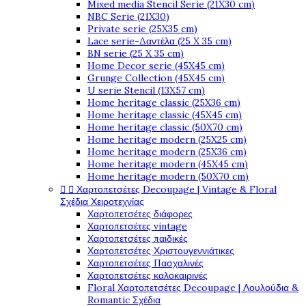
Mixed media Stencil Serie (21X30 cm)
NBC Serie (21X30)
Private serie (25X35 cm)
Lace serie-Δαντέλα (25 X 35 cm)
BN serie (25 X 35 cm)
Home Decor serie (45X45 cm)
Grunge Collection (45X45 cm)
U serie Stencil (13X57 cm)
Home heritage classic (25X36 cm)
Home heritage classic (45X45 cm)
Home heritage classic (50X70 cm)
Home heritage modern (25X25 cm)
Home heritage modern (25X36 cm)
Home heritage modern (45X45 cm)
Home heritage modern (50X70 cm)


Χαρτοπετσέτες Decoupage | Vintage & Floral
Σχέδια Χειροτεχνίας
Χαρτοπετσέτες διάφορες
Χαρτοπετσέτες vintage
Χαρτοπετσέτες παιδικές
Χαρτοπετσέτες Χριστουγεννιάτικες
Χαρτοπετσέτες Πασχαλινές
Χαρτοπετσέτες καλοκαιρινές
Floral Χαρτοπετσέτες Decoupage | Λουλούδια &
Romantic Σχέδια