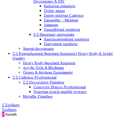
Decoupage & DIY
Καλούπια σιλικόνης
Πηλός αέρος
Σκόνη γκλίττερ Cadence
Σφραγίδες - Μελάνια
Διάφορα
Προωθητικά προϊόντα


Θεματικές κατηγορίες
Χριστουγεννιάτικα προϊόντα
Πασχαλινά προϊόντα
Χαρτιά decoupage


Επαγγελματικά Ακρυλικά Χρώματα | Heavy Body & Artist
Quality
Heavy Body Ακρυλικά Χρώματα
Acrylic Gels & Mediums
Gesso & Αστάρια Ζωγραφικής


Cadence Professional


Decorative Finishes
Concrete Stucco Professional
Venetian touch marble texture
Metallic Finishes

Σύνδεση
Σύνδεση
0
Καλάθι