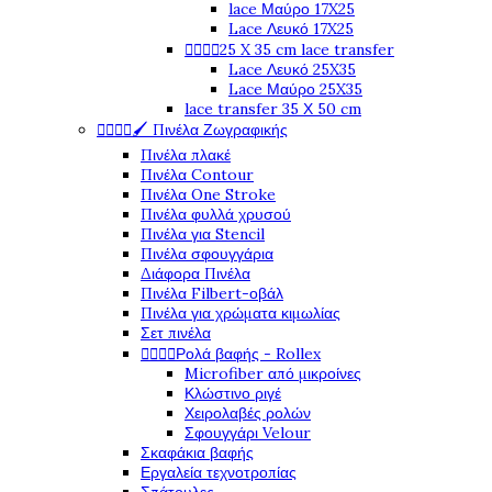
lace Μαύρο 17X25
Lace Λευκό 17X25




25 X 35 cm lace transfer
Lace Λευκό 25X35
Lace Μαύρο 25X35
lace transfer 35 Χ 50 cm




🖌️ Πινέλα Ζωγραφικής
Πινέλα πλακέ
Πινέλα Contour
Πινέλα One Stroke
Πινέλα φυλλά χρυσού
Πινέλα για Stencil
Πινέλα σφουγγάρια
Διάφορα Πινέλα
Πινέλα Filbert-οβάλ
Πινέλα για χρώματα κιμωλίας
Σετ πινέλα




Ρολά βαφής - Rollex
Microfiber από μικροίνες
Κλώστινο ριγέ
Χειρολαβές ρολών
Σφουγγάρι Velour
Σκαφάκια βαφής
Εργαλεία τεχνοτροπίας