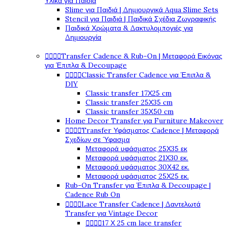
Υλικά για Παιδιά
Slime για Παιδιά | Δημιουργικά Aqua Slime Sets
Stencil για Παιδιά | Παιδικά Σχέδια Ζωγραφικής
Παιδικά Χρώματα & Δακτυλομπογιές για
Δημιουργία




Transfer Cadence & Rub-On | Μεταφορά Εικόνας
για Έπιπλα & Decoupage




Classic Transfer Cadence για Έπιπλα &
DIY
Classic transfer 17Χ25 cm
Classic transfer 25Χ35 cm
Classic transfer 35Χ50 cm
Home Decor Transfer για Furniture Makeover




Transfer Υφάσματος Cadence | Μεταφορά
Σχεδίων σε Ύφασμα
Μεταφορά υφάσματος 25Χ35 εκ
Μεταφορά υφάσματος 21Χ30 εκ.
Μεταφορά υφάσματος 30Χ42 εκ.
Μεταφορά υφάσματος 25Χ25 εκ.
Rub-On Transfer για Έπιπλα & Decoupage |
Cadence Rub On




Lace Transfer Cadence | Δαντελωτά
Transfer για Vintage Decor




17 Χ 25 cm lace transfer