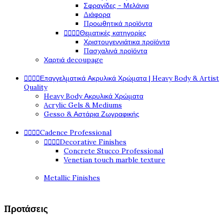
Σφραγίδες - Μελάνια
Διάφορα
Προωθητικά προϊόντα




Θεματικές κατηγορίες
Χριστουγεννιάτικα προϊόντα
Πασχαλινά προϊόντα
Χαρτιά decoupage




Επαγγελματικά Ακρυλικά Χρώματα | Heavy Body & Artist
Quality
Heavy Body Ακρυλικά Χρώματα
Acrylic Gels & Mediums
Gesso & Αστάρια Ζωγραφικής




Cadence Professional




Decorative Finishes
Concrete Stucco Professional
Venetian touch marble texture
Metallic Finishes
Προτάσεις