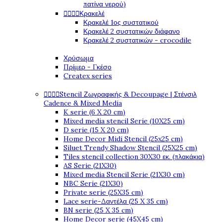
πατίνα νερού)




Κρακελέ
Κρακελέ 1ος συστατικού
Κρακελέ 2 συστατικών διάφανο
Κρακελέ 2 συστατικών - crocodile
Χρύσωμα
Πρίμερ - Γκέσο
Createx series




Stencil Ζωγραφικής & Decoupage | Στένσιλ
Cadence & Mixed Media
K serie (6 X 20 cm)
Mixed media stencil Serie (10X25 cm)
D serie (15 X 20 cm)
Home Decor Midi Stencil (25x25 cm)
Siluet Trendy Shadow Stencil (25X25 cm)
Tiles stencil collection 30X30 εκ. (πλακάκια)
AS Serie (21X30)
Mixed media Stencil Serie (21X30 cm)
NBC Serie (21X30)
Private serie (25X35 cm)
Lace serie-Δαντέλα (25 X 35 cm)
BN serie (25 X 35 cm)
Home Decor serie (45X45 cm)