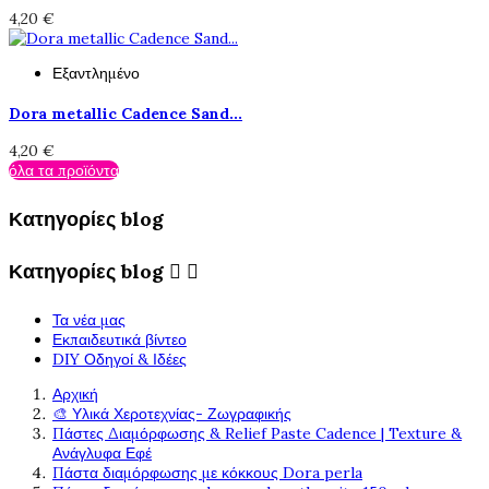
4,20 €
Εξαντλημένο
Dora metallic Cadence Sand...
4,20 €
όλα τα προϊόντα
Κατηγορίες blog
Κατηγορίες blog


Τα νέα μας
Εκπαιδευτικά βίντεο
DIY Οδηγοί & Ιδέες
Αρχική
🎨 Υλικά Χεροτεχνίας- Ζωγραφικής
Πάστες Διαμόρφωσης & Relief Paste Cadence | Texture &
Ανάγλυφα Εφέ
Πάστα διαμόρφωσης με κόκκους Dora perla