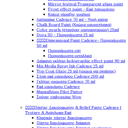
Mirror festival Transparent glass paint
Frost effect paint - Εφέ παγωμένου
Κρέμα χάραξης γυαλιού
Antiquing Cadence 70 ml - Υγρή κάσια
Chalk Board Paint (Χρώμα μαυροπίνακα)
Color pearls (σταγόνες μαργαριταριών) 25ml
Dora 3D - Περιγράμματα 25 ml




Dimensional Paint Cadence- Περιγράμματα
50 ml
Περιγράμματα μάτ
Περιγράμματα μεταλλικά
Διάφανο γκλίτερ holographic effect paint 90 ml
Mix Media Spray Ink Cadence 25 ml
Top Coat Glaze 25 ml (χρώμα για σκιάσεις)
Σπρέι εφέ μαρμάρου Cadence 200 ml
Γκλίτερ χρώματα Cadence 70 ml
Εφέ μαρμάρου Cadence
Μαρκαδόροι Pilot Pintor
Σκόνες embossing Wow




Πάστες Διαμόρφωσης & Relief Paste Cadence |
Texture & Ανάγλυφα Εφέ
Κλασικές πάστες διαμόρφωσης
Πάστα διαμόρφωσης διάφανη