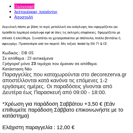
Περιγραφή
λεπτομέρειες προιόντος
Αποστολή
Ακρυλική πάστα με βάση το νερό, μεταλλική και ανάγλυφη, που εφαρμόζεται για 
πρόσθετα λαμπερά ανάγλυφα εφέ σε όλες τις σκληρές επιφάνειες. Εφαρμόζεται με 
στένσιλ ή ελεύθερα. Συνιστάται να χρησιμοποιείται με σπάτουλα, πινέλο βεντάλια ή 
σφουγγάρι. Προστατέψτε από τον παγετό. Μη τοξικό. tested by EN 71 & CE.
Κωδικός
: DR 05
Σε απόθεμα
: 23 αντικείμενα
Γρήγορα! μόνο
23
τεμάχια που έμειναν σε απόθεμα.
Κατάσταση
Νέο
Παραγγελίες που καταχωρούνται στο
decorezerva.gr
αποστέλλονται κατά κανόνα τις επόμενες 1-2
εργάσιμες ημέρες. Οι παραδόσεις γίνονται από
Δευτέρα έως Παρασκευή από 09:00 - 18:00.
*Χρέωση για παράδοση Σαββάτου +3,50 € (Εάν
επιθυμείτε παράδοση Σάββατο επικοινωνήστε με το
κατάστημα)
Ελάχιστη παραγγελία : 12,00 €