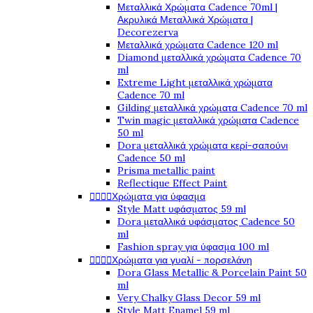
Μεταλλικά Χρώματα Cadence 70ml |
Ακρυλικά Μεταλλικά Χρώματα |
Decorezerva
Μεταλλικά χρώματα Cadence 120 ml
Diamond μεταλλικά χρώματα Cadence 70
ml
Extreme Light μεταλλικά χρώματα
Cadence 70 ml
Gilding μεταλλικά χρώματα Cadence 70 ml
Twin magic μεταλλικά χρώματα Cadence
50 ml
Dora μεταλλικά χρώματα κερί-σαπούνι
Cadence 50 ml
Prisma metallic paint
Reflectique Effect Paint




Χρώματα για ύφασμα
Style Matt υφάσματος 59 ml
Dora μεταλλικά υφάσματος Cadence 50
ml
Fashion spray για ύφασμα 100 ml




Χρώματα για γυαλί - πορσελάνη
Dora Glass Metallic & Porcelain Paint 50
ml
Very Chalky Glass Decor 59 ml
Style Matt Enamel 59 ml