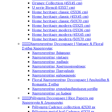
Grunge Collection (45X45 cm)
U serie Stencil (13X57 cm)
Home heritage classic (25X36 cm)
Home heritage classic (45X45 cm)
Home heritage classic (50X70 cm)
Home heritage modern (25X25 cm)
Home heritage modern (25X36 cm)
Home heritage modern (45X45 cm)
Home heritage modern (50X70 cm)




Χαρτοπετσέτες Decoupage | Vintage & Floral
Σχέδια Χειροτεχνίας
Χαρτοπετσέτες διάφορες
Χαρτοπετσέτες vintage
Χαρτοπετσέτες παιδικές
Χαρτοπετσέτες Χριστουγεννιάτικες
Χαρτοπετσέτες Πασχαλινές
Χαρτοπετσέτες καλοκαιρινές
Floral Χαρτοπετσέτες Decoupage | Λουλούδια &
Romantic Σχέδια
Χαρτοπετσέτες επαναλαμβανόμενα μοτίβα
Χαρτοπετσέτες με ζωάκια




Ριζόχαρτα Decoupage | Rice Papers για
Χειροτεχνία & Δημιουργίες
Ριζόχαρτα Cadence collection 42X30 εκ
Ριζόχαρτα metal leaf Cadence 42X31 εκ