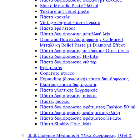
Πάστα διαμόρφωσης διάφανη με κόκκους
Matte Metallic Paste 250 ml
Texture art relief paste
Πάστα κρακελέ
Vintage legend - αντικέ γκέσο
Πάστα εφέ πέτρας
Πάστα διαμόρφωσης μεταλλική λεία
Diamond Πάστα Διαμόρφωσης Cadence |
Μεταλλική Relief Paste με Diamond Effect
Πάστα διαμόρφωσης με κόκκους Dora perla
Πάστα διαμόρφωσης Hi-Lite
Πάστα διαμόρφωσης γκλίτερ
Εφέ μπετόν
Concrete stucco
Expanding (διογκωτική) πάστα διαμόρφωσης
Ελαστική πάστα διαμόφωσης
Πάστα γλυπτικής ζωγραφικής
Πάστα διαμόρφωσης mixion
Πάστες χιονιού
Πάστα διαμόρφωσης υφάσματος Fashion 50 ml
Πάστα διαμόρφωσης υφάσματος γκλίτερ
Πάστα διαμόρφωσης υφάσματος Hi-Lite
Πάστα Shabby Chic -Μάτ




Cadence Mediums & Υλικά Ζωγραφικής | Gel &