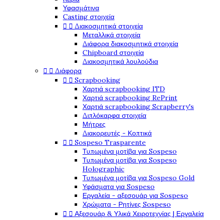
Υφασμάτινα
Casting στοιχεία


Διακοσμητικά στοιχεία
Μεταλλικά στοιχεία
Διάφορα διακοσμητικά στοιχεία
Chipboard στοιχεία
Διακοσμητικά λουλούδια


Διάφορα


Scrapbooking
Χαρτιά scrapbooking ITD
Χαρτιά scrapbooking RePrint
Χαρτιά scrapbooking Scrapberry's
Διπλόκαρφα στοιχεία
Μήτρες
Διακορευτές - Κοπτικά


Sospeso Trasparente
Τυπωμένα μοτίβα για Sospeso
Τυπωμένα μοτίβα για Sospeso
Holographic
Τυπωμένα μοτίβα για Sospeso Gold
Υφάσματα για Sospeso
Εργαλεία - αξεσουάρ για Sospeso
Χρώματα - Ρητίνες Sospeso


Αξεσουάρ & Υλικά Χειροτεχνίας | Εργαλεία