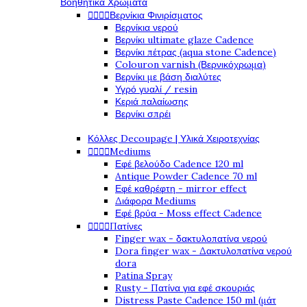
Βοηθητικά Χρώματα




Βερνίκια Φινιρίσματος
Βερνίκια νερού
Βερνίκι ultimate glaze Cadence
Βερνίκι πέτρας (aqua stone Cadence)
Colouron varnish (Βερνικόχρωμα)
Βερνίκι με βάση διαλύτες
Υγρό γυαλί / resin
Κεριά παλαίωσης
Βερνίκι σπρέι
Κόλλες Decoupage | Υλικά Χειροτεχνίας




Mediums
Εφέ βελούδο Cadence 120 ml
Antique Powder Cadence 70 ml
Εφέ καθρέφτη - mirror effect
Διάφορα Mediums
Εφέ βρύα - Moss effect Cadence




Πατίνες
Finger wax - δακτυλοπατίνα νερού
Dora finger wax - Δακτυλοπατίνα νερού
dora
Patina Spray
Rusty - Πατίνα για εφέ σκουριάς
Distress Paste Cadence 150 ml (μάτ