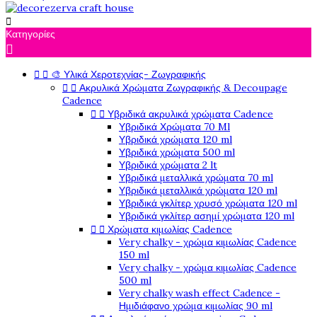

Κατηγορίες



🎨 Υλικά Χεροτεχνίας- Ζωγραφικής


Ακρυλικά Χρώματα Ζωγραφικής & Decoupage
Cadence


Υβριδικά ακρυλικά χρώματα Cadence
Υβριδικά Χρώματα 70 Ml
Υβριδικά χρώματα 120 ml
Υβριδικά χρώματα 500 ml
Υβριδικά χρώματα 2 lt
Υβριδικά μεταλλικά χρώματα 70 ml
Υβριδικά μεταλλικά χρώματα 120 ml
Υβριδικά γκλίτερ χρυσό χρώματα 120 ml
Υβριδικά γκλίτερ ασημί χρώματα 120 ml


Χρώματα κιμωλίας Cadence
Very chalky - χρώμα κιμωλίας Cadence
150 ml
Very chalky - χρώμα κιμωλίας Cadence
500 ml
Very chalky wash effect Cadence -
Ημιδιάφανο χρώμα κιμωλίας 90 ml