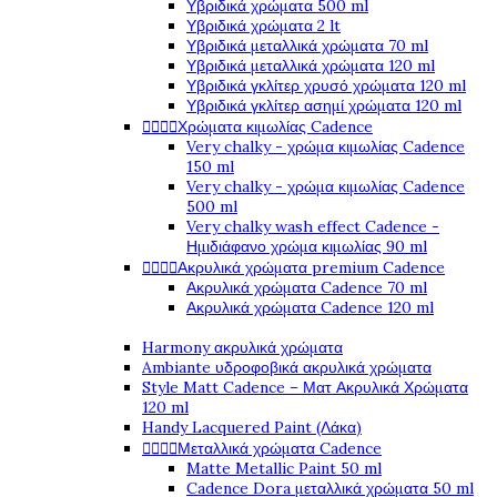
Υβριδικά χρώματα 500 ml
Υβριδικά χρώματα 2 lt
Υβριδικά μεταλλικά χρώματα 70 ml
Υβριδικά μεταλλικά χρώματα 120 ml
Υβριδικά γκλίτερ χρυσό χρώματα 120 ml
Υβριδικά γκλίτερ ασημί χρώματα 120 ml




Χρώματα κιμωλίας Cadence
Very chalky - χρώμα κιμωλίας Cadence
150 ml
Very chalky - χρώμα κιμωλίας Cadence
500 ml
Very chalky wash effect Cadence -
Ημιδιάφανο χρώμα κιμωλίας 90 ml




Ακρυλικά χρώματα premium Cadence
Ακρυλικά χρώματα Cadence 70 ml
Ακρυλικά χρώματα Cadence 120 ml
Harmony ακρυλικά χρώματα
Ambiante υδροφοβικά ακρυλικά χρώματα
Style Matt Cadence – Ματ Ακρυλικά Χρώματα
120 ml
Handy Lacquered Paint (Λάκα)




Μεταλλικά χρώματα Cadence
Matte Metallic Paint 50 ml
Cadence Dora μεταλλικά χρώματα 50 ml