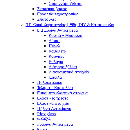
Σφουγγάρι Velour
Σκαφάκια βαφής
Εργαλεία τεχνοτροπίας
Σπάτουλες


Υλικά Χειροτεχνίας | Είδη DIY & Κατασκευών


Ξύλινα Αντικείμενα
Κουτιά - Μπαούλα
Δίσκοι
Πάνελ
Καβαλέτα
Κορνίζες
Ρολόγια
Διάφορα ξύλινα
Διακοσμητικά στοιχεία
Έπιπλα
Πολυεστερικά
Τελάρα - Καρτολίνα
Εύκαμπτα ελαστικά στοιχεία
Ελαστικές τρέσες
Ελαστικά στοιχεία
Πήλινα Αντικείμενα
Plexiglass
Φελιζόλ
Γυάλινα Αντικείμενα
Κεριά