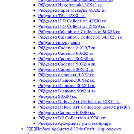
Ριζόχαρτα Nagehan aka 30X42 εκ.
Ριζόχαρτα Paper Designs 45X32 εκ.
Ριζόχαρτα Tela 42Χ30 εκ.
Ριζόχαρτα ITD Collection 42X30 εκ
Ριζόχαρτα ITD Collection 21X29 εκ
Ριζόχαρτα Calambour Collection 50X35 εκ
Ριζόχαρτα Calambour collection 34,5X25 εκ
Ριζόχαρτα μονόχρωμα
Ριζόχαρτα Cadence 21Χ29,7 εκ
Ριζόχαρτα Cadence 60X62 εκ.
Ριζόχαρτα Cadence 30X68 εκ.
Ριζόχαρτα Cadence 90X214 εκ.
Ριζόχαρτα Cadence 30X30 εκ.
Ριζόχαρτα dreamart 41X32 εκ.
Ριζόχαρτα Diamond 30X42 εκ.
Ριζόχαρτα Diamond 30X30 εκ.
Ριζόχαρτα Diamond 90x214 εκ.
Ριζόχαρτα 90X90 εκ.
Ριζόχαρτα Deluxe Art Collection 30X42 εκ.
Ριζόχαρτα Deluxe Art Collection μεγάλα μεγέθη
Ριζόχαρτα Cadence 60X80 εκ.
Ριζόχαρτα DR Collection 40X30 cm
Ριζόχαρτα Αγιογραφίες για Decoupage




Παιδικά Χρώματα & Kids Craft | Δημιουργικά