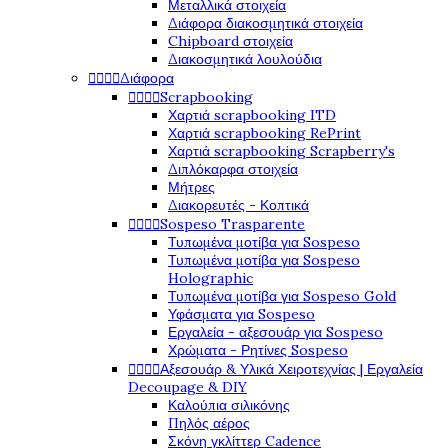
Μεταλλικά στοιχεία
Διάφορα διακοσμητικά στοιχεία
Chipboard στοιχεία
Διακοσμητικά λουλούδια




Διάφορα




Scrapbooking
Χαρτιά scrapbooking ITD
Χαρτιά scrapbooking RePrint
Χαρτιά scrapbooking Scrapberry's
Διπλόκαρφα στοιχεία
Μήτρες
Διακορευτές - Κοπτικά




Sospeso Trasparente
Τυπωμένα μοτίβα για Sospeso
Τυπωμένα μοτίβα για Sospeso
Holographic
Τυπωμένα μοτίβα για Sospeso Gold
Υφάσματα για Sospeso
Εργαλεία - αξεσουάρ για Sospeso
Χρώματα - Ρητίνες Sospeso




Αξεσουάρ & Υλικά Χειροτεχνίας | Εργαλεία
Decoupage & DIY
Καλούπια σιλικόνης
Πηλός αέρος
Σκόνη γκλίττερ Cadence