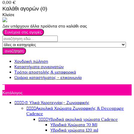
0,00 €
Καλάθι αγορών (0)
Κλείσε
Δεν υπάρχουν άλλα προϊόντα στο καλάθι σας
Συνέχεια στις αγορές
αναζήτηση
Χονδρική πώληση
Καταστήματα συνεργατών
Τρόποι αποστολής & μεταφορικά
Ωράριο καταστήματος - επικοινωνία

Κατάλογος




🎨 Υλικά Χεροτεχνίας- Ζωγραφικής




Ακρυλικά Χρώματα Ζωγραφικής & Decoupage
Cadence




Υβριδικά ακρυλικά χρώματα Cadence
Υβριδικά Χρώματα 70 Ml
Υβριδικά χρώματα 120 ml