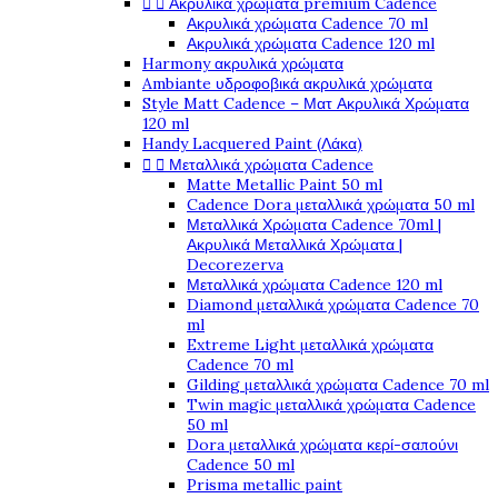


Ακρυλικά χρώματα premium Cadence
Ακρυλικά χρώματα Cadence 70 ml
Ακρυλικά χρώματα Cadence 120 ml
Harmony ακρυλικά χρώματα
Ambiante υδροφοβικά ακρυλικά χρώματα
Style Matt Cadence – Ματ Ακρυλικά Χρώματα
120 ml
Handy Lacquered Paint (Λάκα)


Μεταλλικά χρώματα Cadence
Matte Metallic Paint 50 ml
Cadence Dora μεταλλικά χρώματα 50 ml
Μεταλλικά Χρώματα Cadence 70ml |
Ακρυλικά Μεταλλικά Χρώματα |
Decorezerva
Μεταλλικά χρώματα Cadence 120 ml
Diamond μεταλλικά χρώματα Cadence 70
ml
Extreme Light μεταλλικά χρώματα
Cadence 70 ml
Gilding μεταλλικά χρώματα Cadence 70 ml
Twin magic μεταλλικά χρώματα Cadence
50 ml
Dora μεταλλικά χρώματα κερί-σαπούνι
Cadence 50 ml
Prisma metallic paint