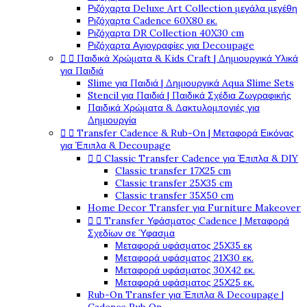
Ριζόχαρτα Deluxe Art Collection μεγάλα μεγέθη
Ριζόχαρτα Cadence 60X80 εκ.
Ριζόχαρτα DR Collection 40X30 cm
Ριζόχαρτα Αγιογραφίες για Decoupage


Παιδικά Χρώματα & Kids Craft | Δημιουργικά Υλικά
για Παιδιά
Slime για Παιδιά | Δημιουργικά Aqua Slime Sets
Stencil για Παιδιά | Παιδικά Σχέδια Ζωγραφικής
Παιδικά Χρώματα & Δακτυλομπογιές για
Δημιουργία


Transfer Cadence & Rub-On | Μεταφορά Εικόνας
για Έπιπλα & Decoupage


Classic Transfer Cadence για Έπιπλα & DIY
Classic transfer 17Χ25 cm
Classic transfer 25Χ35 cm
Classic transfer 35Χ50 cm
Home Decor Transfer για Furniture Makeover


Transfer Υφάσματος Cadence | Μεταφορά
Σχεδίων σε Ύφασμα
Μεταφορά υφάσματος 25Χ35 εκ
Μεταφορά υφάσματος 21Χ30 εκ.
Μεταφορά υφάσματος 30Χ42 εκ.
Μεταφορά υφάσματος 25Χ25 εκ.
Rub-On Transfer για Έπιπλα & Decoupage |