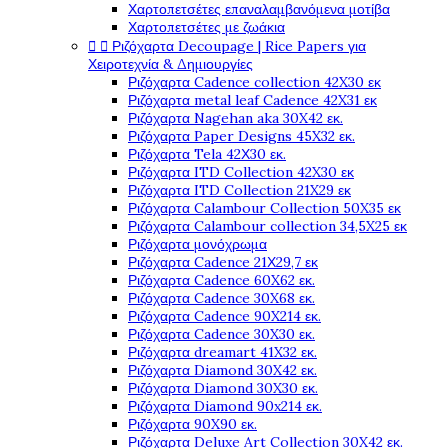
Χαρτοπετσέτες επαναλαμβανόμενα μοτίβα
Χαρτοπετσέτες με ζωάκια


Ριζόχαρτα Decoupage | Rice Papers για
Χειροτεχνία & Δημιουργίες
Ριζόχαρτα Cadence collection 42X30 εκ
Ριζόχαρτα metal leaf Cadence 42X31 εκ
Ριζόχαρτα Nagehan aka 30X42 εκ.
Ριζόχαρτα Paper Designs 45X32 εκ.
Ριζόχαρτα Tela 42Χ30 εκ.
Ριζόχαρτα ITD Collection 42X30 εκ
Ριζόχαρτα ITD Collection 21X29 εκ
Ριζόχαρτα Calambour Collection 50X35 εκ
Ριζόχαρτα Calambour collection 34,5X25 εκ
Ριζόχαρτα μονόχρωμα
Ριζόχαρτα Cadence 21Χ29,7 εκ
Ριζόχαρτα Cadence 60X62 εκ.
Ριζόχαρτα Cadence 30X68 εκ.
Ριζόχαρτα Cadence 90X214 εκ.
Ριζόχαρτα Cadence 30X30 εκ.
Ριζόχαρτα dreamart 41X32 εκ.
Ριζόχαρτα Diamond 30X42 εκ.
Ριζόχαρτα Diamond 30X30 εκ.
Ριζόχαρτα Diamond 90x214 εκ.
Ριζόχαρτα 90X90 εκ.
Ριζόχαρτα Deluxe Art Collection 30X42 εκ.