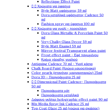
Reflectique Effect Paint


Χρώματα για ύφασμα
Style Matt υφάσματος 59 ml
Dora μεταλλικά υφάσματος Cadence 50
ml
Fashion spray για ύφασμα 100 ml


Χρώματα για γυαλί - πορσελάνη
Dora Glass Metallic & Porcelain Paint 50
ml
Very Chalky Glass Decor 59 ml
Style Matt Enamel 59 ml
Mirror festival Transparent glass paint
Frost effect paint - Εφέ παγωμένου
Κρέμα χάραξης γυαλιού
Antiquing Cadence 70 ml - Υγρή κάσια
Chalk Board Paint (Χρώμα μαυροπίνακα)
Color pearls (σταγόνες μαργαριταριών) 25ml
Dora 3D - Περιγράμματα 25 ml


Dimensional Paint Cadence- Περιγράμματα
50 ml
Περιγράμματα μάτ
Περιγράμματα μεταλλικά
Διάφανο γκλίτερ holographic effect paint 90 ml
Mix Media Spray Ink Cadence 25 ml
Top Coat Glaze 25 ml (χρώμα για σκιάσεις)