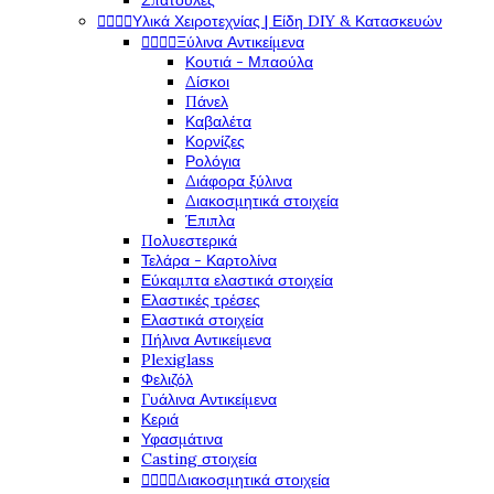
Σπάτουλες




Υλικά Χειροτεχνίας | Είδη DIY & Κατασκευών




Ξύλινα Αντικείμενα
Κουτιά - Μπαούλα
Δίσκοι
Πάνελ
Καβαλέτα
Κορνίζες
Ρολόγια
Διάφορα ξύλινα
Διακοσμητικά στοιχεία
Έπιπλα
Πολυεστερικά
Τελάρα - Καρτολίνα
Εύκαμπτα ελαστικά στοιχεία
Ελαστικές τρέσες
Ελαστικά στοιχεία
Πήλινα Αντικείμενα
Plexiglass
Φελιζόλ
Γυάλινα Αντικείμενα
Κεριά
Υφασμάτινα
Casting στοιχεία




Διακοσμητικά στοιχεία