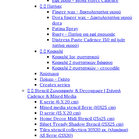
Εφέ βρύα - Moss effect Cadence


Πατίνες
Finger wax - δακτυλοπατίνα νερού
Dora finger wax - Δακτυλοπατίνα νερού
dora
Patina Spray
Rusty - Πατίνα για εφέ σκουριάς
Distress Paste Cadence 150 ml (μάτ
πατίνα νερού)


Κρακελέ
Κρακελέ 1ος συστατικού
Κρακελέ 2 συστατικών διάφανο
Κρακελέ 2 συστατικών - crocodile
Χρύσωμα
Πρίμερ - Γκέσο
Createx series


Stencil Ζωγραφικής & Decoupage | Στένσιλ
Cadence & Mixed Media
K serie (6 X 20 cm)
Mixed media stencil Serie (10X25 cm)
D serie (15 X 20 cm)
Home Decor Midi Stencil (25x25 cm)
Siluet Trendy Shadow Stencil (25X25 cm)
Tiles stencil collection 30X30 εκ. (πλακάκια)
AS Serie (21X30)