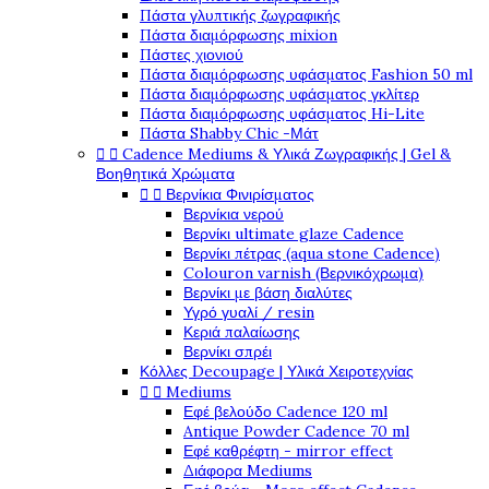
Πάστα γλυπτικής ζωγραφικής
Πάστα διαμόρφωσης mixion
Πάστες χιονιού
Πάστα διαμόρφωσης υφάσματος Fashion 50 ml
Πάστα διαμόρφωσης υφάσματος γκλίτερ
Πάστα διαμόρφωσης υφάσματος Hi-Lite
Πάστα Shabby Chic -Μάτ


Cadence Mediums & Υλικά Ζωγραφικής | Gel &
Βοηθητικά Χρώματα


Βερνίκια Φινιρίσματος
Βερνίκια νερού
Βερνίκι ultimate glaze Cadence
Βερνίκι πέτρας (aqua stone Cadence)
Colouron varnish (Βερνικόχρωμα)
Βερνίκι με βάση διαλύτες
Υγρό γυαλί / resin
Κεριά παλαίωσης
Βερνίκι σπρέι
Κόλλες Decoupage | Υλικά Χειροτεχνίας


Mediums
Εφέ βελούδο Cadence 120 ml
Antique Powder Cadence 70 ml
Εφέ καθρέφτη - mirror effect
Διάφορα Mediums