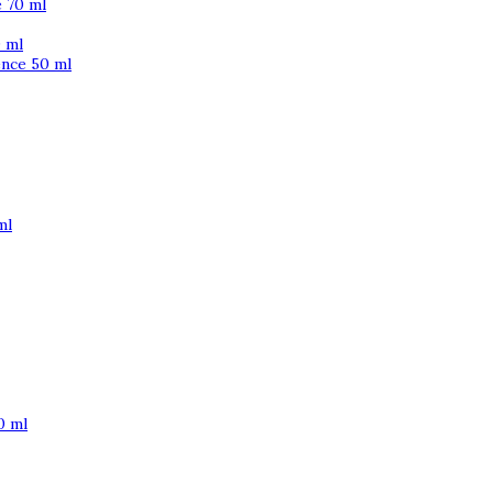
 70 ml
 ml
ence 50 ml
ml
0 ml