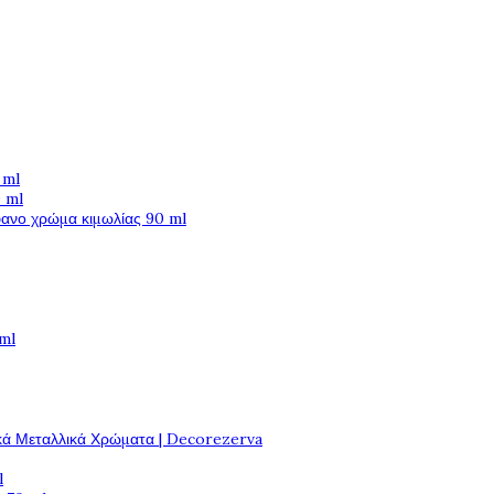
 ml
 ml
φανο χρώμα κιμωλίας 90 ml
 ml
κά Μεταλλικά Χρώματα | Decorezerva
l