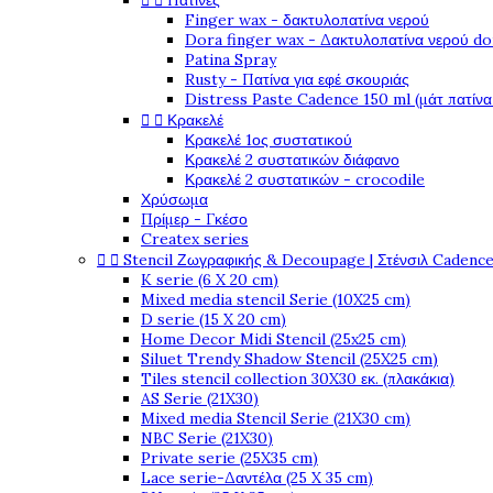


Πατίνες
Finger wax - δακτυλοπατίνα νερού
Dora finger wax - Δακτυλοπατίνα νερού do
Patina Spray
Rusty - Πατίνα για εφέ σκουριάς
Distress Paste Cadence 150 ml (μάτ πατίνα


Κρακελέ
Κρακελέ 1ος συστατικού
Κρακελέ 2 συστατικών διάφανο
Κρακελέ 2 συστατικών - crocodile
Χρύσωμα
Πρίμερ - Γκέσο
Createx series


Stencil Ζωγραφικής & Decoupage | Στένσιλ Cadenc
K serie (6 X 20 cm)
Mixed media stencil Serie (10X25 cm)
D serie (15 X 20 cm)
Home Decor Midi Stencil (25x25 cm)
Siluet Trendy Shadow Stencil (25X25 cm)
Tiles stencil collection 30X30 εκ. (πλακάκια)
AS Serie (21X30)
Mixed media Stencil Serie (21X30 cm)
NBC Serie (21X30)
Private serie (25X35 cm)
Lace serie-Δαντέλα (25 X 35 cm)