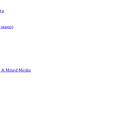
ra
 νερού)
e & Mixed Media