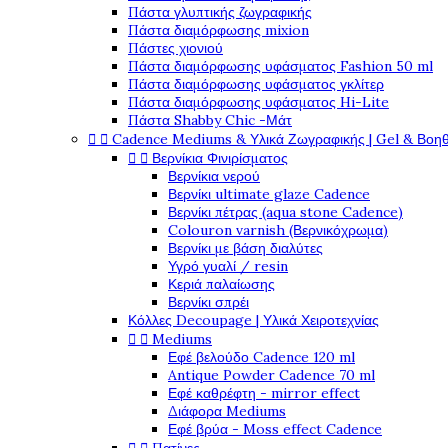
Πάστα γλυπτικής ζωγραφικής
Πάστα διαμόρφωσης mixion
Πάστες χιονιού
Πάστα διαμόρφωσης υφάσματος Fashion 50 ml
Πάστα διαμόρφωσης υφάσματος γκλίτερ
Πάστα διαμόρφωσης υφάσματος Hi-Lite
Πάστα Shabby Chic -Μάτ


Cadence Mediums & Υλικά Ζωγραφικής | Gel & Βοη


Βερνίκια Φινιρίσματος
Βερνίκια νερού
Βερνίκι ultimate glaze Cadence
Βερνίκι πέτρας (aqua stone Cadence)
Colouron varnish (Βερνικόχρωμα)
Βερνίκι με βάση διαλύτες
Υγρό γυαλί / resin
Κεριά παλαίωσης
Βερνίκι σπρέι
Κόλλες Decoupage | Υλικά Χειροτεχνίας


Mediums
Εφέ βελούδο Cadence 120 ml
Antique Powder Cadence 70 ml
Εφέ καθρέφτη - mirror effect
Διάφορα Mediums
Εφέ βρύα - Moss effect Cadence