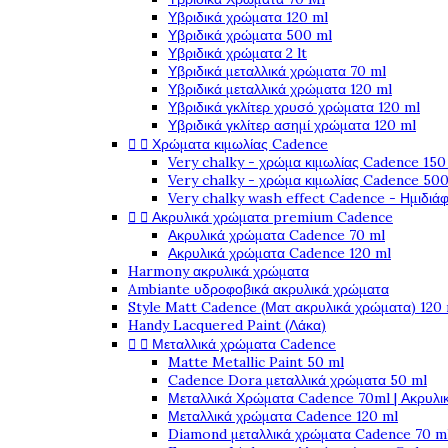
Υβριδικά χρώματα 120 ml
Υβριδικά χρώματα 500 ml
Υβριδικά χρώματα 2 lt
Υβριδικά μεταλλικά χρώματα 70 ml
Υβριδικά μεταλλικά χρώματα 120 ml
Υβριδικά γκλίτερ χρυσό χρώματα 120 ml
Υβριδικά γκλίτερ ασημί χρώματα 120 ml


Χρώματα κιμωλίας Cadence
Very chalky - χρώμα κιμωλίας Cadence 150
Very chalky - χρώμα κιμωλίας Cadence 500
Very chalky wash effect Cadence - Ημιδιά


Ακρυλικά χρώματα premium Cadence
Ακρυλικά χρώματα Cadence 70 ml
Ακρυλικά χρώματα Cadence 120 ml
Harmony ακρυλικά χρώματα
Ambiante υδροφοβικά ακρυλικά χρώματα
Style Matt Cadence (Ματ ακρυλικά χρώματα) 120
Handy Lacquered Paint (Λάκα)


Μεταλλικά χρώματα Cadence
Matte Metallic Paint 50 ml
Cadence Dora μεταλλικά χρώματα 50 ml
Μεταλλικά Χρώματα Cadence 70ml | Ακρυλι
Μεταλλικά χρώματα Cadence 120 ml
Diamond μεταλλικά χρώματα Cadence 70 m