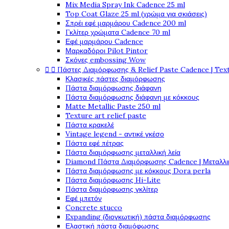
Mix Media Spray Ink Cadence 25 ml
Top Coat Glaze 25 ml (χρώμα για σκιάσεις)
Σπρέι εφέ μαρμάρου Cadence 200 ml
Γκλίτερ χρώματα Cadence 70 ml
Εφέ μαρμάρου Cadence
Μαρκαδόροι Pilot Pintor
Σκόνες embossing Wow


Πάστες Διαμόρφωσης & Relief Paste Cadence | Tex
Κλασικές πάστες διαμόρφωσης
Πάστα διαμόρφωσης διάφανη
Πάστα διαμόρφωσης διάφανη με κόκκους
Matte Metallic Paste 250 ml
Texture art relief paste
Πάστα κρακελέ
Vintage legend - αντικέ γκέσο
Πάστα εφέ πέτρας
Πάστα διαμόρφωσης μεταλλική λεία
Diamond Πάστα Διαμόρφωσης Cadence | Μεταλλικ
Πάστα διαμόρφωσης με κόκκους Dora perla
Πάστα διαμόρφωσης Hi-Lite
Πάστα διαμόρφωσης γκλίτερ
Εφέ μπετόν
Concrete stucco
Expanding (διογκωτική) πάστα διαμόρφωσης
Ελαστική πάστα διαμόφωσης