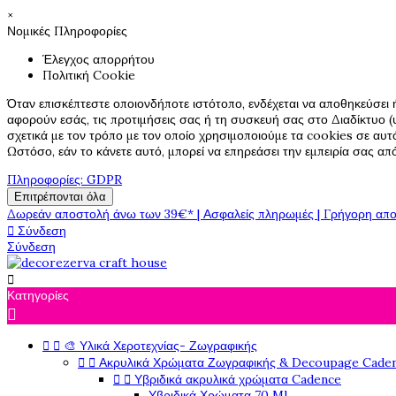
×
Νομικές Πληροφορίες
Έλεγχος απορρήτου
Πολιτική Cookie
Όταν επισκέπτεστε οποιονδήποτε ιστότοπο, ενδέχεται να αποθηκεύσει 
αφορούν εσάς, τις προτιμήσεις σας ή τη συσκευή σας στο Διαδίκτυο (υ
σχετικά με τον τρόπο με τον οποίο χρησιμοποιούμε τα cookies σε αυτ
Ωστόσο, εάν το κάνετε αυτό, μπορεί να επηρεάσει την εμπειρία σας α
Πληροφορίες: GDPR
Επιτρέπονται όλα
Δωρεάν αποστολή άνω των 39€* | Ασφαλείς πληρωμές | Γρήγορη απο

Σύνδεση
Σύνδεση

Κατηγορίες



🎨 Υλικά Χεροτεχνίας- Ζωγραφικής


Ακρυλικά Χρώματα Ζωγραφικής & Decoupage Cade


Υβριδικά ακρυλικά χρώματα Cadence
Υβριδικά Χρώματα 70 Ml