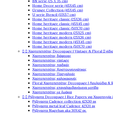
BN serie (25 X 35 cm)
Home Decor serie (45X45 cm)
Grunge Collection (45X45 cm)
U serie Stencil (13X57 cm)
Home heritage classic (25X36 cm)
Home heritage classic (45X45 cm)
Home heritage classic (50X70 cm)
Home heritage modern (25X25 cm)
Home heritage modern (25X36 cm)
Home heritage modern (45X45 cm)
Home heritage modern (50X70 cm)


Χαρτοπετσέτες Decoupage | Vintage & Floral Σχέδια
Χαρτοπετσέτες διάφορες
Χαρτοπετσέτες vintage
Χαρτοπετσέτες παιδικές
Χαρτοπετσέτες Χριστουγεννιάτικες
Χαρτοπετσέτες Πασχαλινές
Χαρτοπετσέτες καλοκαιρινές
Floral Χαρτοπετσέτες Decoupage | Λουλούδια & 
Χαρτοπετσέτες επαναλαμβανόμενα μοτίβα
Χαρτοπετσέτες με ζωάκια


Ριζόχαρτα Decoupage | Rice Papers για Χειροτεχνία 
Ριζόχαρτα Cadence collection 42X30 εκ
Ριζόχαρτα metal leaf Cadence 42X31 εκ
Ριζόχαρτα Nagehan aka 30X42 εκ.