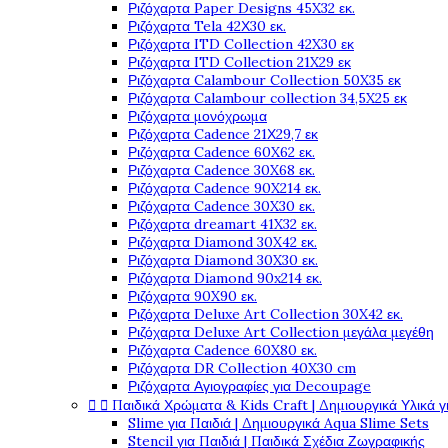
Ριζόχαρτα Paper Designs 45X32 εκ.
Ριζόχαρτα Tela 42Χ30 εκ.
Ριζόχαρτα ITD Collection 42X30 εκ
Ριζόχαρτα ITD Collection 21X29 εκ
Ριζόχαρτα Calambour Collection 50X35 εκ
Ριζόχαρτα Calambour collection 34,5X25 εκ
Ριζόχαρτα μονόχρωμα
Ριζόχαρτα Cadence 21Χ29,7 εκ
Ριζόχαρτα Cadence 60X62 εκ.
Ριζόχαρτα Cadence 30X68 εκ.
Ριζόχαρτα Cadence 90X214 εκ.
Ριζόχαρτα Cadence 30X30 εκ.
Ριζόχαρτα dreamart 41X32 εκ.
Ριζόχαρτα Diamond 30X42 εκ.
Ριζόχαρτα Diamond 30X30 εκ.
Ριζόχαρτα Diamond 90x214 εκ.
Ριζόχαρτα 90X90 εκ.
Ριζόχαρτα Deluxe Art Collection 30X42 εκ.
Ριζόχαρτα Deluxe Art Collection μεγάλα μεγέθη
Ριζόχαρτα Cadence 60X80 εκ.
Ριζόχαρτα DR Collection 40X30 cm
Ριζόχαρτα Αγιογραφίες για Decoupage


Παιδικά Χρώματα & Kids Craft | Δημιουργικά Υλικά γ
Slime για Παιδιά | Δημιουργικά Aqua Slime Sets
Stencil για Παιδιά | Παιδικά Σχέδια Ζωγραφικής