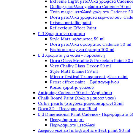
Extreme Light μεταλλικά χρώματα Cadence
Gilding μεταλλικά χρώματα Cadence 70 ml
Twin magic μεταλλικά χρώματα Cadence 50
Dora μεταλλικά χρώματα κερί-σαπούνι Cad
Prisma metallic paint
Reflectique Effect Paint


Χρώματα για ύφασμα
Style Matt υφάσματος 59 ml
Dora μεταλλικά υφάσματος Cadence 50 ml
Fashion spray για ύφασμα 100 ml


Χρώματα για γυαλί - πορσελάνη
Dora Glass Metallic & Porcelain Paint 50 
Very Chalky Glass Decor 59 ml
Style Matt Enamel 59 ml
Mirror festival Transparent glass paint
Frost effect paint - Εφέ παγωμένου
Κρέμα χάραξης γυαλιού
Antiquing Cadence 70 ml - Υγρή κάσια
Chalk Board Paint (Χρώμα μαυροπίνακα)
Color pearls (σταγόνες μαργαριταριών) 25ml
Dora 3D - Περιγράμματα 25 ml


Dimensional Paint Cadence- Περιγράμματα 5
Περιγράμματα μάτ
Περιγράμματα μεταλλικά
Διάφανο γκλίτερ holographic effect paint 90 ml