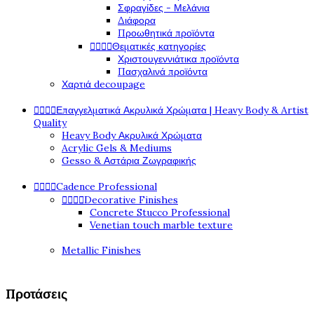
Σφραγίδες - Μελάνια
Διάφορα
Προωθητικά προϊόντα




Θεματικές κατηγορίες
Χριστουγεννιάτικα προϊόντα
Πασχαλινά προϊόντα
Χαρτιά decoupage




Επαγγελματικά Ακρυλικά Χρώματα | Heavy Body & Artist
Quality
Heavy Body Ακρυλικά Χρώματα
Acrylic Gels & Mediums
Gesso & Αστάρια Ζωγραφικής




Cadence Professional




Decorative Finishes
Concrete Stucco Professional
Venetian touch marble texture
Metallic Finishes
Προτάσεις