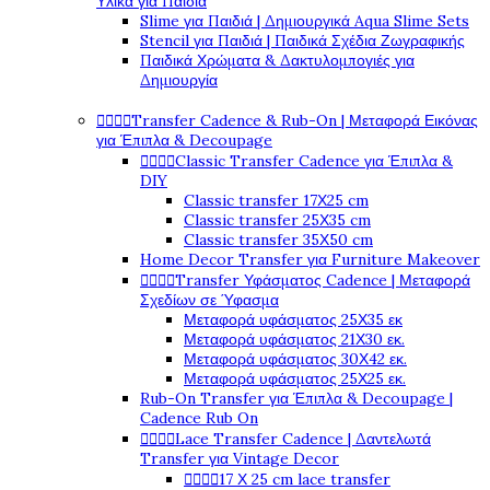
Υλικά για Παιδιά
Slime για Παιδιά | Δημιουργικά Aqua Slime Sets
Stencil για Παιδιά | Παιδικά Σχέδια Ζωγραφικής
Παιδικά Χρώματα & Δακτυλομπογιές για
Δημιουργία




Transfer Cadence & Rub-On | Μεταφορά Εικόνας
για Έπιπλα & Decoupage




Classic Transfer Cadence για Έπιπλα &
DIY
Classic transfer 17Χ25 cm
Classic transfer 25Χ35 cm
Classic transfer 35Χ50 cm
Home Decor Transfer για Furniture Makeover




Transfer Υφάσματος Cadence | Μεταφορά
Σχεδίων σε Ύφασμα
Μεταφορά υφάσματος 25Χ35 εκ
Μεταφορά υφάσματος 21Χ30 εκ.
Μεταφορά υφάσματος 30Χ42 εκ.
Μεταφορά υφάσματος 25Χ25 εκ.
Rub-On Transfer για Έπιπλα & Decoupage |
Cadence Rub On




Lace Transfer Cadence | Δαντελωτά
Transfer για Vintage Decor




17 Χ 25 cm lace transfer