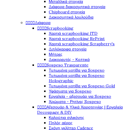
Μεταλλικά στοιχεία
Διάφορα διακοσμητικά στοιχεία
Chipboard στοιχεία
Διακοσμητικά λουλούδια




Διάφορα




Scrapbooking
Χαρτιά scrapbooking ITD
Χαρτιά scrapbooking RePrint
Χαρτιά scrapbooking Scrapberry's
Διπλόκαρφα στοιχεία
Μήτρες
Διακορευτές - Κοπτικά




Sospeso Trasparente
Τυπωμένα μοτίβα για Sospeso
Τυπωμένα μοτίβα για Sospeso
Holographic
Τυπωμένα μοτίβα για Sospeso Gold
Υφάσματα για Sospeso
Εργαλεία - αξεσουάρ για Sospeso
Χρώματα - Ρητίνες Sospeso




Αξεσουάρ & Υλικά Χειροτεχνίας | Εργαλεία
Decoupage & DIY
Καλούπια σιλικόνης
Πηλός αέρος
Σκόνη γκλίττερ Cadence