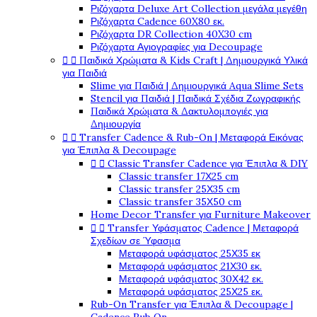
Ριζόχαρτα Deluxe Art Collection μεγάλα μεγέθη
Ριζόχαρτα Cadence 60X80 εκ.
Ριζόχαρτα DR Collection 40X30 cm
Ριζόχαρτα Αγιογραφίες για Decoupage


Παιδικά Χρώματα & Kids Craft | Δημιουργικά Υλικά
για Παιδιά
Slime για Παιδιά | Δημιουργικά Aqua Slime Sets
Stencil για Παιδιά | Παιδικά Σχέδια Ζωγραφικής
Παιδικά Χρώματα & Δακτυλομπογιές για
Δημιουργία


Transfer Cadence & Rub-On | Μεταφορά Εικόνας
για Έπιπλα & Decoupage


Classic Transfer Cadence για Έπιπλα & DIY
Classic transfer 17Χ25 cm
Classic transfer 25Χ35 cm
Classic transfer 35Χ50 cm
Home Decor Transfer για Furniture Makeover


Transfer Υφάσματος Cadence | Μεταφορά
Σχεδίων σε Ύφασμα
Μεταφορά υφάσματος 25Χ35 εκ
Μεταφορά υφάσματος 21Χ30 εκ.
Μεταφορά υφάσματος 30Χ42 εκ.
Μεταφορά υφάσματος 25Χ25 εκ.
Rub-On Transfer για Έπιπλα & Decoupage |