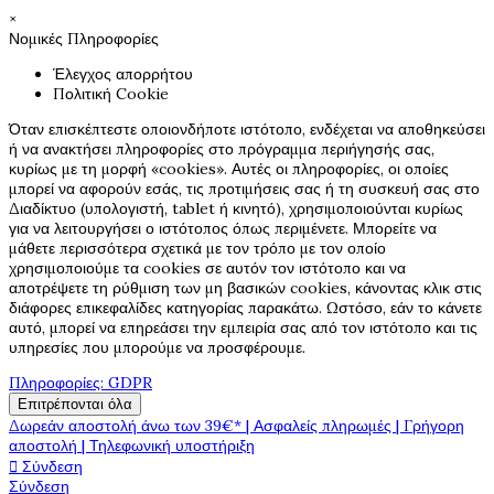
×
Νομικές Πληροφορίες
Έλεγχος απορρήτου
Πολιτική Cookie
Όταν επισκέπτεστε οποιονδήποτε ιστότοπο, ενδέχεται να αποθηκεύσει
ή να ανακτήσει πληροφορίες στο πρόγραμμα περιήγησής σας,
κυρίως με τη μορφή «cookies». Αυτές οι πληροφορίες, οι οποίες
μπορεί να αφορούν εσάς, τις προτιμήσεις σας ή τη συσκευή σας στο
Διαδίκτυο (υπολογιστή, tablet ή κινητό), χρησιμοποιούνται κυρίως
για να λειτουργήσει ο ιστότοπος όπως περιμένετε. Μπορείτε να
μάθετε περισσότερα σχετικά με τον τρόπο με τον οποίο
χρησιμοποιούμε τα cookies σε αυτόν τον ιστότοπο και να
αποτρέψετε τη ρύθμιση των μη βασικών cookies, κάνοντας κλικ στις
διάφορες επικεφαλίδες κατηγορίας παρακάτω. Ωστόσο, εάν το κάνετε
αυτό, μπορεί να επηρεάσει την εμπειρία σας από τον ιστότοπο και τις
υπηρεσίες που μπορούμε να προσφέρουμε.
Πληροφορίες: GDPR
Επιτρέπονται όλα
Δωρεάν αποστολή άνω των 39€* | Ασφαλείς πληρωμές | Γρήγορη
αποστολή | Τηλεφωνική υποστήριξη

Σύνδεση
Σύνδεση