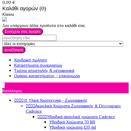
0,00 €
Καλάθι αγορών (0)
Κλείσε
Δεν υπάρχουν άλλα προϊόντα στο καλάθι σας
Συνέχεια στις αγορές
αναζήτηση
Χονδρική πώληση
Καταστήματα συνεργατών
Τρόποι αποστολής & μεταφορικά
Ωράριο καταστήματος - επικοινωνία

Κατάλογος




🎨 Υλικά Χεροτεχνίας- Ζωγραφικής




Ακρυλικά Χρώματα Ζωγραφικής & Decoupage
Cadence




Υβριδικά ακρυλικά χρώματα Cadence
Υβριδικά Χρώματα 70 Ml
Υβριδικά χρώματα 120 ml