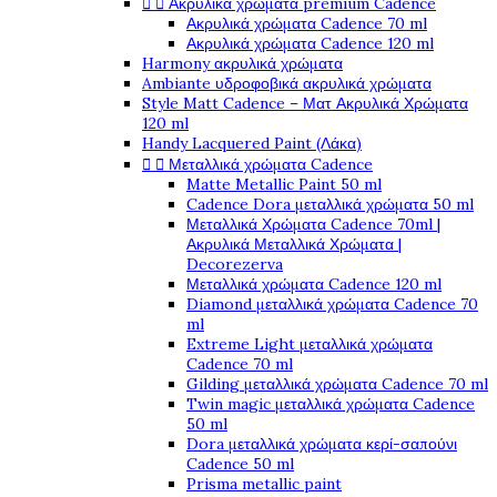


Ακρυλικά χρώματα premium Cadence
Ακρυλικά χρώματα Cadence 70 ml
Ακρυλικά χρώματα Cadence 120 ml
Harmony ακρυλικά χρώματα
Ambiante υδροφοβικά ακρυλικά χρώματα
Style Matt Cadence – Ματ Ακρυλικά Χρώματα
120 ml
Handy Lacquered Paint (Λάκα)


Μεταλλικά χρώματα Cadence
Matte Metallic Paint 50 ml
Cadence Dora μεταλλικά χρώματα 50 ml
Μεταλλικά Χρώματα Cadence 70ml |
Ακρυλικά Μεταλλικά Χρώματα |
Decorezerva
Μεταλλικά χρώματα Cadence 120 ml
Diamond μεταλλικά χρώματα Cadence 70
ml
Extreme Light μεταλλικά χρώματα
Cadence 70 ml
Gilding μεταλλικά χρώματα Cadence 70 ml
Twin magic μεταλλικά χρώματα Cadence
50 ml
Dora μεταλλικά χρώματα κερί-σαπούνι
Cadence 50 ml
Prisma metallic paint