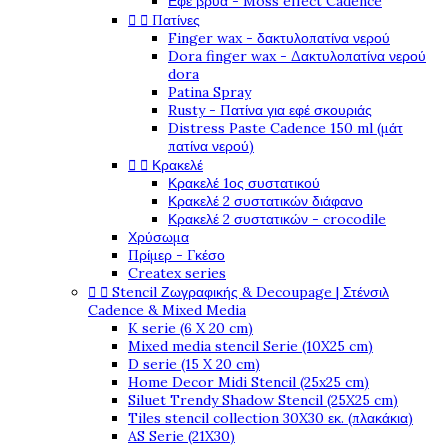
Εφέ βρύα - Moss effect Cadence


Πατίνες
Finger wax - δακτυλοπατίνα νερού
Dora finger wax - Δακτυλοπατίνα νερού
dora
Patina Spray
Rusty - Πατίνα για εφέ σκουριάς
Distress Paste Cadence 150 ml (μάτ
πατίνα νερού)


Κρακελέ
Κρακελέ 1ος συστατικού
Κρακελέ 2 συστατικών διάφανο
Κρακελέ 2 συστατικών - crocodile
Χρύσωμα
Πρίμερ - Γκέσο
Createx series


Stencil Ζωγραφικής & Decoupage | Στένσιλ
Cadence & Mixed Media
K serie (6 X 20 cm)
Mixed media stencil Serie (10X25 cm)
D serie (15 X 20 cm)
Home Decor Midi Stencil (25x25 cm)
Siluet Trendy Shadow Stencil (25X25 cm)
Tiles stencil collection 30X30 εκ. (πλακάκια)
AS Serie (21X30)