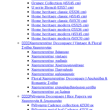
Grunge Collection (45X45 cm)
U serie Stencil (13X57 cm)
Home heritage classic (25X36 cm)
Home heritage classic (45X45 cm)
Home heritage classic (50X70 cm)
Home heritage modern (25X25 cm)
Home heritage modern (25X36 cm)
Home heritage modern (45X45 cm)
Home heritage modern (50X70 cm)




Χαρτοπετσέτες Decoupage | Vintage & Floral
Σχέδια Χειροτεχνίας
Χαρτοπετσέτες διάφορες
Χαρτοπετσέτες vintage
Χαρτοπετσέτες παιδικές
Χαρτοπετσέτες Χριστουγεννιάτικες
Χαρτοπετσέτες Πασχαλινές
Χαρτοπετσέτες καλοκαιρινές
Floral Χαρτοπετσέτες Decoupage | Λουλούδια &
Romantic Σχέδια
Χαρτοπετσέτες επαναλαμβανόμενα μοτίβα
Χαρτοπετσέτες με ζωάκια




Ριζόχαρτα Decoupage | Rice Papers για
Χειροτεχνία & Δημιουργίες
Ριζόχαρτα Cadence collection 42X30 εκ
Ριζόχαρτα metal leaf Cadence 42X31 εκ