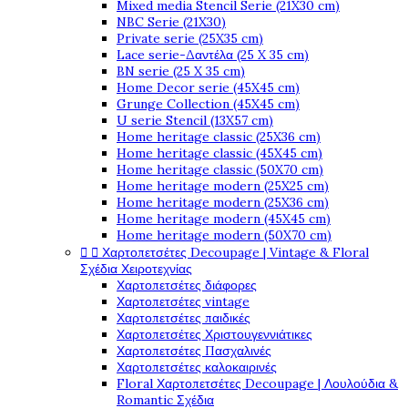
Mixed media Stencil Serie (21X30 cm)
NBC Serie (21X30)
Private serie (25X35 cm)
Lace serie-Δαντέλα (25 X 35 cm)
BN serie (25 X 35 cm)
Home Decor serie (45X45 cm)
Grunge Collection (45X45 cm)
U serie Stencil (13X57 cm)
Home heritage classic (25X36 cm)
Home heritage classic (45X45 cm)
Home heritage classic (50X70 cm)
Home heritage modern (25X25 cm)
Home heritage modern (25X36 cm)
Home heritage modern (45X45 cm)
Home heritage modern (50X70 cm)


Χαρτοπετσέτες Decoupage | Vintage & Floral
Σχέδια Χειροτεχνίας
Χαρτοπετσέτες διάφορες
Χαρτοπετσέτες vintage
Χαρτοπετσέτες παιδικές
Χαρτοπετσέτες Χριστουγεννιάτικες
Χαρτοπετσέτες Πασχαλινές
Χαρτοπετσέτες καλοκαιρινές
Floral Χαρτοπετσέτες Decoupage | Λουλούδια &
Romantic Σχέδια