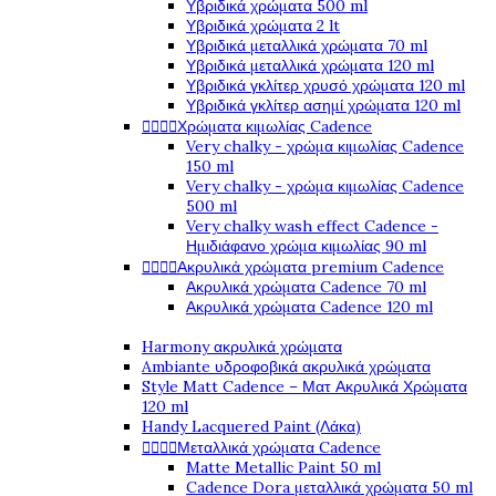
Υβριδικά χρώματα 500 ml
Υβριδικά χρώματα 2 lt
Υβριδικά μεταλλικά χρώματα 70 ml
Υβριδικά μεταλλικά χρώματα 120 ml
Υβριδικά γκλίτερ χρυσό χρώματα 120 ml
Υβριδικά γκλίτερ ασημί χρώματα 120 ml




Χρώματα κιμωλίας Cadence
Very chalky - χρώμα κιμωλίας Cadence
150 ml
Very chalky - χρώμα κιμωλίας Cadence
500 ml
Very chalky wash effect Cadence -
Ημιδιάφανο χρώμα κιμωλίας 90 ml




Ακρυλικά χρώματα premium Cadence
Ακρυλικά χρώματα Cadence 70 ml
Ακρυλικά χρώματα Cadence 120 ml
Harmony ακρυλικά χρώματα
Ambiante υδροφοβικά ακρυλικά χρώματα
Style Matt Cadence – Ματ Ακρυλικά Χρώματα
120 ml
Handy Lacquered Paint (Λάκα)




Μεταλλικά χρώματα Cadence
Matte Metallic Paint 50 ml
Cadence Dora μεταλλικά χρώματα 50 ml