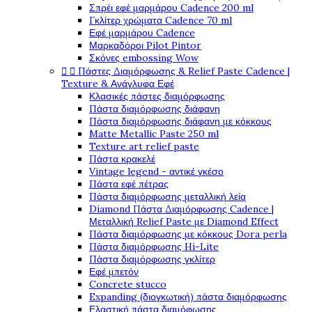
Σπρέι εφέ μαρμάρου Cadence 200 ml
Γκλίτερ χρώματα Cadence 70 ml
Εφέ μαρμάρου Cadence
Μαρκαδόροι Pilot Pintor
Σκόνες embossing Wow


Πάστες Διαμόρφωσης & Relief Paste Cadence |
Texture & Ανάγλυφα Εφέ
Κλασικές πάστες διαμόρφωσης
Πάστα διαμόρφωσης διάφανη
Πάστα διαμόρφωσης διάφανη με κόκκους
Matte Metallic Paste 250 ml
Texture art relief paste
Πάστα κρακελέ
Vintage legend - αντικέ γκέσο
Πάστα εφέ πέτρας
Πάστα διαμόρφωσης μεταλλική λεία
Diamond Πάστα Διαμόρφωσης Cadence |
Μεταλλική Relief Paste με Diamond Effect
Πάστα διαμόρφωσης με κόκκους Dora perla
Πάστα διαμόρφωσης Hi-Lite
Πάστα διαμόρφωσης γκλίτερ
Εφέ μπετόν
Concrete stucco
Expanding (διογκωτική) πάστα διαμόρφωσης
Ελαστική πάστα διαμόφωσης