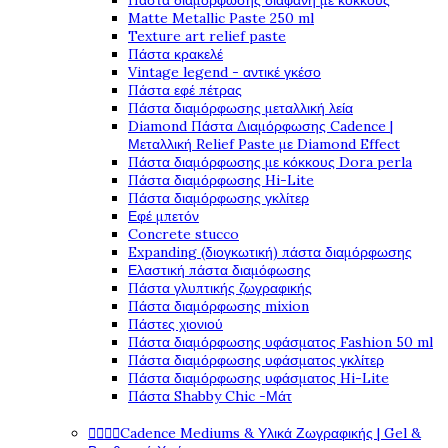
Πάστα διαμόρφωσης διάφανη με κόκκους
Matte Metallic Paste 250 ml
Texture art relief paste
Πάστα κρακελέ
Vintage legend - αντικέ γκέσο
Πάστα εφέ πέτρας
Πάστα διαμόρφωσης μεταλλική λεία
Diamond Πάστα Διαμόρφωσης Cadence |
Μεταλλική Relief Paste με Diamond Effect
Πάστα διαμόρφωσης με κόκκους Dora perla
Πάστα διαμόρφωσης Hi-Lite
Πάστα διαμόρφωσης γκλίτερ
Εφέ μπετόν
Concrete stucco
Expanding (διογκωτική) πάστα διαμόρφωσης
Ελαστική πάστα διαμόφωσης
Πάστα γλυπτικής ζωγραφικής
Πάστα διαμόρφωσης mixion
Πάστες χιονιού
Πάστα διαμόρφωσης υφάσματος Fashion 50 ml
Πάστα διαμόρφωσης υφάσματος γκλίτερ
Πάστα διαμόρφωσης υφάσματος Hi-Lite
Πάστα Shabby Chic -Μάτ




Cadence Mediums & Υλικά Ζωγραφικής | Gel &