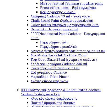
Mirror festival Transparent glass paint
Frost effect paint - Εφέ παγωμένου
Κρέμα χάραξης γυαλιού
Antiquing Cadence 70 ml - Υγρή κάσια
Chalk Board Paint (Χρώμα μαυροπίνακα)
Color pearls (σταγόνες μαργαριταριών) 25ml
Dora 3D - Περιγράμματα 25 ml




Dimensional Paint Cadence- Περιγράμματα
50 ml
Περιγράμματα μάτ
Περιγράμματα μεταλλικά
Διάφανο γκλίτερ holographic effect paint 90 ml
Mix Media Spray Ink Cadence 25 ml
Top Coat Glaze 25 ml (χρώμα για σκιάσεις)
Σπρέι εφέ μαρμάρου Cadence 200 ml
Γκλίτερ χρώματα Cadence 70 ml
Εφέ μαρμάρου Cadence
Μαρκαδόροι Pilot Pintor
Σκόνες embossing Wow




Πάστες Διαμόρφωσης & Relief Paste Cadence |
Texture & Ανάγλυφα Εφέ
Κλασικές πάστες διαμόρφωσης
Πάστα διαμόρφωσης διάφανη