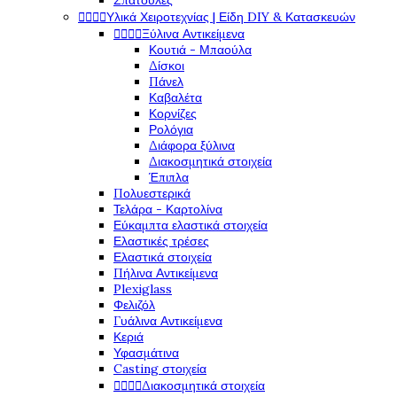
Σπάτουλες




Υλικά Χειροτεχνίας | Είδη DIY & Κατασκευών




Ξύλινα Αντικείμενα
Κουτιά - Μπαούλα
Δίσκοι
Πάνελ
Καβαλέτα
Κορνίζες
Ρολόγια
Διάφορα ξύλινα
Διακοσμητικά στοιχεία
Έπιπλα
Πολυεστερικά
Τελάρα - Καρτολίνα
Εύκαμπτα ελαστικά στοιχεία
Ελαστικές τρέσες
Ελαστικά στοιχεία
Πήλινα Αντικείμενα
Plexiglass
Φελιζόλ
Γυάλινα Αντικείμενα
Κεριά
Υφασμάτινα
Casting στοιχεία




Διακοσμητικά στοιχεία