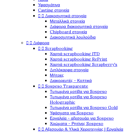
Υφασμάτινα
Casting στοιχεία


Διακοσμητικά στοιχεία
Μεταλλικά στοιχεία
Διάφορα διακοσμητικά στοιχεία
Chipboard στοιχεία
Διακοσμητικά λουλούδια


Διάφορα


Scrapbooking
Χαρτιά scrapbooking ITD
Χαρτιά scrapbooking RePrint
Χαρτιά scrapbooking Scrapberry's
Διπλόκαρφα στοιχεία
Μήτρες
Διακορευτές - Κοπτικά


Sospeso Trasparente
Τυπωμένα μοτίβα για Sospeso
Τυπωμένα μοτίβα για Sospeso
Holographic
Τυπωμένα μοτίβα για Sospeso Gold
Υφάσματα για Sospeso
Εργαλεία - αξεσουάρ για Sospeso
Χρώματα - Ρητίνες Sospeso


Αξεσουάρ & Υλικά Χειροτεχνίας | Εργαλεία