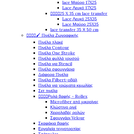
lace Μαύρο 17X25
Lace Λευκό 17X25




25 X 35 cm lace transfer
Lace Λευκό 25X35
Lace Μαύρο 25X35
lace transfer 35 Χ 50 cm




🖌️ Πινέλα Ζωγραφικής
Πινέλα πλακέ
Πινέλα Contour
Πινέλα One Stroke
Πινέλα φυλλά χρυσού
Πινέλα για Stencil
Πινέλα σφουγγάρια
Διάφορα Πινέλα
Πινέλα Filbert-οβάλ
Πινέλα για χρώματα κιμωλίας
Σετ πινέλα




Ρολά βαφής - Rollex
Microfiber από μικροίνες
Κλώστινο ριγέ
Χειρολαβές ρολών
Σφουγγάρι Velour
Σκαφάκια βαφής
Εργαλεία τεχνοτροπίας