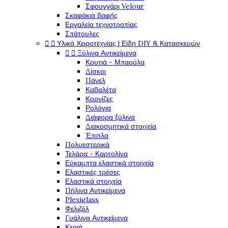
Σφουγγάρι Velour
Σκαφάκια βαφής
Εργαλεία τεχνοτροπίας
Σπάτουλες


Υλικά Χειροτεχνίας | Είδη DIY & Κατασκευών


Ξύλινα Αντικείμενα
Κουτιά - Μπαούλα
Δίσκοι
Πάνελ
Καβαλέτα
Κορνίζες
Ρολόγια
Διάφορα ξύλινα
Διακοσμητικά στοιχεία
Έπιπλα
Πολυεστερικά
Τελάρα - Καρτολίνα
Εύκαμπτα ελαστικά στοιχεία
Ελαστικές τρέσες
Ελαστικά στοιχεία
Πήλινα Αντικείμενα
Plexiglass
Φελιζόλ
Γυάλινα Αντικείμενα
Κεριά