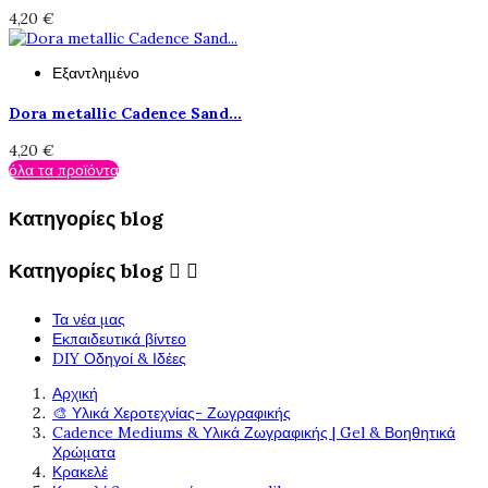
4,20 €
Εξαντλημένο
Dora metallic Cadence Sand...
4,20 €
όλα τα προϊόντα
Κατηγορίες blog
Κατηγορίες blog


Τα νέα μας
Εκπαιδευτικά βίντεο
DIY Οδηγοί & Ιδέες
Αρχική
🎨 Υλικά Χεροτεχνίας- Ζωγραφικής
Cadence Mediums & Υλικά Ζωγραφικής | Gel & Βοηθητικά
Χρώματα
Κρακελέ