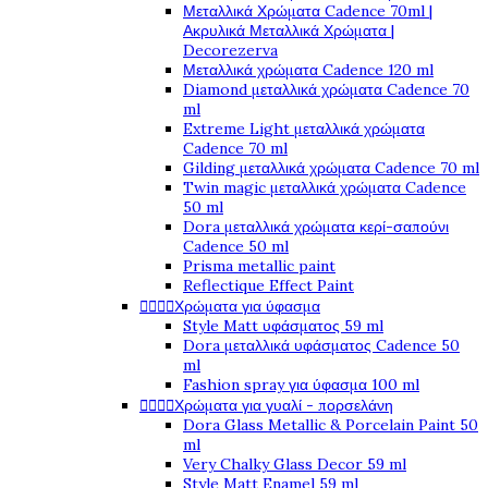
Μεταλλικά Χρώματα Cadence 70ml |
Ακρυλικά Μεταλλικά Χρώματα |
Decorezerva
Μεταλλικά χρώματα Cadence 120 ml
Diamond μεταλλικά χρώματα Cadence 70
ml
Extreme Light μεταλλικά χρώματα
Cadence 70 ml
Gilding μεταλλικά χρώματα Cadence 70 ml
Twin magic μεταλλικά χρώματα Cadence
50 ml
Dora μεταλλικά χρώματα κερί-σαπούνι
Cadence 50 ml
Prisma metallic paint
Reflectique Effect Paint




Χρώματα για ύφασμα
Style Matt υφάσματος 59 ml
Dora μεταλλικά υφάσματος Cadence 50
ml
Fashion spray για ύφασμα 100 ml




Χρώματα για γυαλί - πορσελάνη
Dora Glass Metallic & Porcelain Paint 50
ml
Very Chalky Glass Decor 59 ml
Style Matt Enamel 59 ml