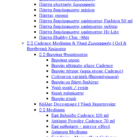
Πάστα γλυπτικής ζωγραφικής
Πάστα διαμόρφωσης mixion
Πάστες χιονιού
Πάστα διαμόρφωσης υφάσματος Fashion 50 ml
Πάστα διαμόρφωσης υφάσματος γκλίτερ
Πάστα διαμόρφωσης υφάσματος Hi-Lite
Πάστα Shabby Chic -Μάτ


Cadence Mediums & Υλικά Ζωγραφικής | Gel &
Βοηθητικά Χρώματα


Βερνίκια Φινιρίσματος
Βερνίκια νερού
Βερνίκι ultimate glaze Cadence
Βερνίκι πέτρας (aqua stone Cadence)
Colouron varnish (Βερνικόχρωμα)
Βερνίκι με βάση διαλύτες
Υγρό γυαλί / resin
Κεριά παλαίωσης
Βερνίκι σπρέι
Κόλλες Decoupage | Υλικά Χειροτεχνίας


Mediums
Εφέ βελούδο Cadence 120 ml
Antique Powder Cadence 70 ml
Εφέ καθρέφτη - mirror effect
Διάφορα Mediums