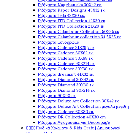
Ριζόχαρτα Nagehan aka 30X42 εκ.
Ριζόχαρτα Paper Designs 45X32 εκ.
Ριζόχαρτα Tela 42Χ30 εκ.
Ριζόχαρτα ITD Collection 42X30 εκ
Ριζόχαρτα ITD Collection 21X29 εκ
Ριζόχαρτα Calambour Collection 50X35 εκ
Ριζόχαρτα Calambour collection 34,5X25 εκ
Ριζόχαρτα μονόχρωμα
Ριζόχαρτα Cadence 21Χ29,7 εκ
Ριζόχαρτα Cadence 60X62 εκ.
Ριζόχαρτα Cadence 30X68 εκ.
Ριζόχαρτα Cadence 90X214 εκ.
Ριζόχαρτα Cadence 30X30 εκ.
Ριζόχαρτα dreamart 41X32 εκ.
Ριζόχαρτα Diamond 30X42 εκ.
Ριζόχαρτα Diamond 30X30 εκ.
Ριζόχαρτα Diamond 90x214 εκ.
Ριζόχαρτα 90X90 εκ.
Ριζόχαρτα Deluxe Art Collection 30X42 εκ.
Ριζόχαρτα Deluxe Art Collection μεγάλα μεγέθη
Ριζόχαρτα Cadence 60X80 εκ.
Ριζόχαρτα DR Collection 40X30 cm
Ριζόχαρτα Αγιογραφίες για Decoupage




Παιδικά Χρώματα & Kids Craft | Δημιουργικά