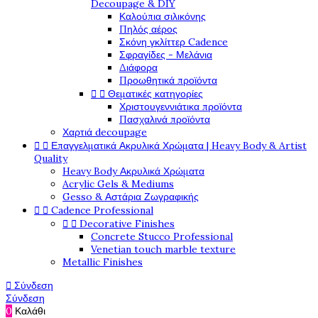
Decoupage & DIY
Καλούπια σιλικόνης
Πηλός αέρος
Σκόνη γκλίττερ Cadence
Σφραγίδες - Μελάνια
Διάφορα
Προωθητικά προϊόντα


Θεματικές κατηγορίες
Χριστουγεννιάτικα προϊόντα
Πασχαλινά προϊόντα
Χαρτιά decoupage


Επαγγελματικά Ακρυλικά Χρώματα | Heavy Body & Artist
Quality
Heavy Body Ακρυλικά Χρώματα
Acrylic Gels & Mediums
Gesso & Αστάρια Ζωγραφικής


Cadence Professional


Decorative Finishes
Concrete Stucco Professional
Venetian touch marble texture
Metallic Finishes

Σύνδεση
Σύνδεση
0
Καλάθι