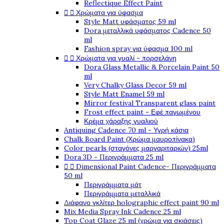
Reflectique Effect Paint


Χρώματα για ύφασμα
Style Matt υφάσματος 59 ml
Dora μεταλλικά υφάσματος Cadence 50
ml
Fashion spray για ύφασμα 100 ml


Χρώματα για γυαλί - πορσελάνη
Dora Glass Metallic & Porcelain Paint 50
ml
Very Chalky Glass Decor 59 ml
Style Matt Enamel 59 ml
Mirror festival Transparent glass paint
Frost effect paint - Εφέ παγωμένου
Κρέμα χάραξης γυαλιού
Antiquing Cadence 70 ml - Υγρή κάσια
Chalk Board Paint (Χρώμα μαυροπίνακα)
Color pearls (σταγόνες μαργαριταριών) 25ml
Dora 3D - Περιγράμματα 25 ml


Dimensional Paint Cadence- Περιγράμματα
50 ml
Περιγράμματα μάτ
Περιγράμματα μεταλλικά
Διάφανο γκλίτερ holographic effect paint 90 ml
Mix Media Spray Ink Cadence 25 ml
Top Coat Glaze 25 ml (χρώμα για σκιάσεις)