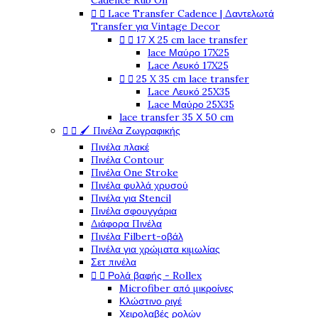
Cadence Rub On


Lace Transfer Cadence | Δαντελωτά
Transfer για Vintage Decor


17 Χ 25 cm lace transfer
lace Μαύρο 17X25
Lace Λευκό 17X25


25 X 35 cm lace transfer
Lace Λευκό 25X35
Lace Μαύρο 25X35
lace transfer 35 Χ 50 cm


🖌️ Πινέλα Ζωγραφικής
Πινέλα πλακέ
Πινέλα Contour
Πινέλα One Stroke
Πινέλα φυλλά χρυσού
Πινέλα για Stencil
Πινέλα σφουγγάρια
Διάφορα Πινέλα
Πινέλα Filbert-οβάλ
Πινέλα για χρώματα κιμωλίας
Σετ πινέλα


Ρολά βαφής - Rollex
Microfiber από μικροίνες
Κλώστινο ριγέ
Χειρολαβές ρολών