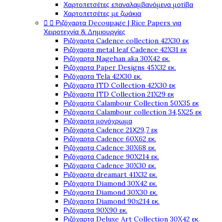
Χαρτοπετσέτες επαναλαμβανόμενα μοτίβα
Χαρτοπετσέτες με ζωάκια


Ριζόχαρτα Decoupage | Rice Papers για
Χειροτεχνία & Δημιουργίες
Ριζόχαρτα Cadence collection 42X30 εκ
Ριζόχαρτα metal leaf Cadence 42X31 εκ
Ριζόχαρτα Nagehan aka 30X42 εκ.
Ριζόχαρτα Paper Designs 45X32 εκ.
Ριζόχαρτα Tela 42Χ30 εκ.
Ριζόχαρτα ITD Collection 42X30 εκ
Ριζόχαρτα ITD Collection 21X29 εκ
Ριζόχαρτα Calambour Collection 50X35 εκ
Ριζόχαρτα Calambour collection 34,5X25 εκ
Ριζόχαρτα μονόχρωμα
Ριζόχαρτα Cadence 21Χ29,7 εκ
Ριζόχαρτα Cadence 60X62 εκ.
Ριζόχαρτα Cadence 30X68 εκ.
Ριζόχαρτα Cadence 90X214 εκ.
Ριζόχαρτα Cadence 30X30 εκ.
Ριζόχαρτα dreamart 41X32 εκ.
Ριζόχαρτα Diamond 30X42 εκ.
Ριζόχαρτα Diamond 30X30 εκ.
Ριζόχαρτα Diamond 90x214 εκ.
Ριζόχαρτα 90X90 εκ.
Ριζόχαρτα Deluxe Art Collection 30X42 εκ.