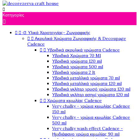

Κατηγορίες



🎨 Υλικά Χεροτεχνίας- Ζωγραφικής


Ακρυλικά Χρώματα Ζωγραφικής & Decoupage
Cadence


Υβριδικά ακρυλικά χρώματα Cadence
Υβριδικά Χρώματα 70 Ml
Υβριδικά χρώματα 120 ml
Υβριδικά χρώματα 500 ml
Υβριδικά χρώματα 2 lt
Υβριδικά μεταλλικά χρώματα 70 ml
Υβριδικά μεταλλικά χρώματα 120 ml
Υβριδικά γκλίτερ χρυσό χρώματα 120 ml
Υβριδικά γκλίτερ ασημί χρώματα 120 ml


Χρώματα κιμωλίας Cadence
Very chalky - χρώμα κιμωλίας Cadence
150 ml
Very chalky - χρώμα κιμωλίας Cadence
500 ml
Very chalky wash effect Cadence -
Ημιδιάφανο χρώμα κιμωλίας 90 ml