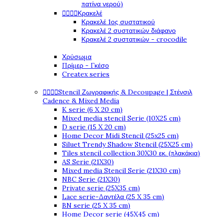
πατίνα νερού)




Κρακελέ
Κρακελέ 1ος συστατικού
Κρακελέ 2 συστατικών διάφανο
Κρακελέ 2 συστατικών - crocodile
Χρύσωμα
Πρίμερ - Γκέσο
Createx series




Stencil Ζωγραφικής & Decoupage | Στένσιλ
Cadence & Mixed Media
K serie (6 X 20 cm)
Mixed media stencil Serie (10X25 cm)
D serie (15 X 20 cm)
Home Decor Midi Stencil (25x25 cm)
Siluet Trendy Shadow Stencil (25X25 cm)
Tiles stencil collection 30X30 εκ. (πλακάκια)
AS Serie (21X30)
Mixed media Stencil Serie (21X30 cm)
NBC Serie (21X30)
Private serie (25X35 cm)
Lace serie-Δαντέλα (25 X 35 cm)
BN serie (25 X 35 cm)
Home Decor serie (45X45 cm)