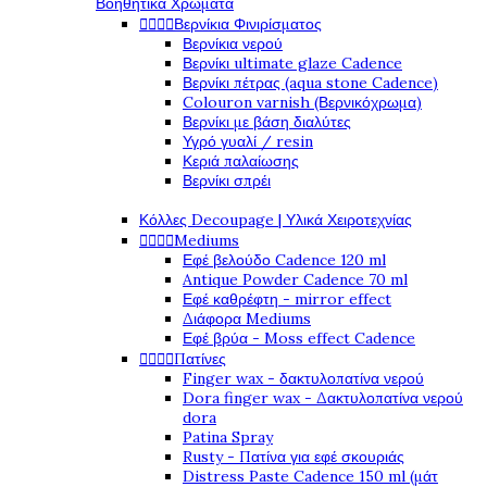
Βοηθητικά Χρώματα




Βερνίκια Φινιρίσματος
Βερνίκια νερού
Βερνίκι ultimate glaze Cadence
Βερνίκι πέτρας (aqua stone Cadence)
Colouron varnish (Βερνικόχρωμα)
Βερνίκι με βάση διαλύτες
Υγρό γυαλί / resin
Κεριά παλαίωσης
Βερνίκι σπρέι
Κόλλες Decoupage | Υλικά Χειροτεχνίας




Mediums
Εφέ βελούδο Cadence 120 ml
Antique Powder Cadence 70 ml
Εφέ καθρέφτη - mirror effect
Διάφορα Mediums
Εφέ βρύα - Moss effect Cadence




Πατίνες
Finger wax - δακτυλοπατίνα νερού
Dora finger wax - Δακτυλοπατίνα νερού
dora
Patina Spray
Rusty - Πατίνα για εφέ σκουριάς
Distress Paste Cadence 150 ml (μάτ