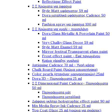
Reflectique Effect Paint


Χρώματα για ύφασμα
Style Matt υφάσματος 59 ml
Dora μεταλλικά υφάσματος Cadence 50
ml
Fashion spray για ύφασμα 100 ml


Χρώματα για γυαλί - πορσελάνη
Dora Glass Metallic & Porcelain Paint 50
ml
Very Chalky Glass Decor 59 ml
Style Matt Enamel 59 ml
Mirror festival Transparent glass paint
Frost effect paint - Εφέ παγωμένου
Κρέμα χάραξης γυαλιού
Antiquing Cadence 70 ml - Υγρή κάσια
Chalk Board Paint (Χρώμα μαυροπίνακα)
Color pearls (σταγόνες μαργαριταριών) 25ml
Dora 3D - Περιγράμματα 25 ml


Dimensional Paint Cadence- Περιγράμματα
50 ml
Περιγράμματα μάτ
Περιγράμματα μεταλλικά
Διάφανο γκλίτερ holographic effect paint 90 ml
Mix Media Spray Ink Cadence 25 ml
Top Coat Glaze 25 ml (χρώμα για σκιάσεις)