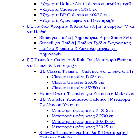
Ριζόχαρτα Deluxe Art Collection μεγάλα μεγέθη
Ριζόχαρτα Cadence 60X80 εκ.
Ριζόχαρτα DR Collection 40X30 cm
Ριζόχαρτα Αγιογραφίες για Decoupage


Παιδικά Χρώματα & Kids Craft | Δημιουργικά Υλικά
για Παιδιά
Slime για Παιδιά | Δημιουργικά Aqua Slime Sets
Stencil για Παιδιά | Παιδικά Σχέδια Ζωγραφικής
Παιδικά Χρώματα & Δακτυλομπογιές για
Δημιουργία


Transfer Cadence & Rub-On | Μεταφορά Εικόνας
για Έπιπλα & Decoupage


Classic Transfer Cadence για Έπιπλα & DIY
Classic transfer 17Χ25 cm
Classic transfer 25Χ35 cm
Classic transfer 35Χ50 cm
Home Decor Transfer για Furniture Makeover


Transfer Υφάσματος Cadence | Μεταφορά
Σχεδίων σε Ύφασμα
Μεταφορά υφάσματος 25Χ35 εκ
Μεταφορά υφάσματος 21Χ30 εκ.
Μεταφορά υφάσματος 30Χ42 εκ.
Μεταφορά υφάσματος 25Χ25 εκ.
Rub-On Transfer για Έπιπλα & Decoupage |