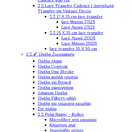
Cadence Rub On


Lace Transfer Cadence | Δαντελωτά
Transfer για Vintage Decor


17 Χ 25 cm lace transfer
lace Μαύρο 17X25
Lace Λευκό 17X25


25 X 35 cm lace transfer
Lace Λευκό 25X35
Lace Μαύρο 25X35
lace transfer 35 Χ 50 cm


🖌️ Πινέλα Ζωγραφικής
Πινέλα πλακέ
Πινέλα Contour
Πινέλα One Stroke
Πινέλα φυλλά χρυσού
Πινέλα για Stencil
Πινέλα σφουγγάρια
Διάφορα Πινέλα
Πινέλα Filbert-οβάλ
Πινέλα για χρώματα κιμωλίας
Σετ πινέλα


Ρολά βαφής - Rollex
Microfiber από μικροίνες
Κλώστινο ριγέ
Χειρολαβές ρολών