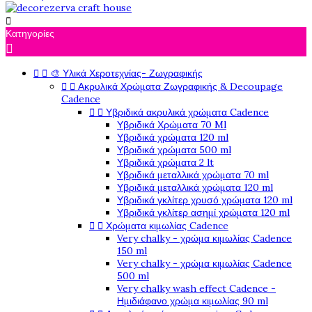

Κατηγορίες



🎨 Υλικά Χεροτεχνίας- Ζωγραφικής


Ακρυλικά Χρώματα Ζωγραφικής & Decoupage
Cadence


Υβριδικά ακρυλικά χρώματα Cadence
Υβριδικά Χρώματα 70 Ml
Υβριδικά χρώματα 120 ml
Υβριδικά χρώματα 500 ml
Υβριδικά χρώματα 2 lt
Υβριδικά μεταλλικά χρώματα 70 ml
Υβριδικά μεταλλικά χρώματα 120 ml
Υβριδικά γκλίτερ χρυσό χρώματα 120 ml
Υβριδικά γκλίτερ ασημί χρώματα 120 ml


Χρώματα κιμωλίας Cadence
Very chalky - χρώμα κιμωλίας Cadence
150 ml
Very chalky - χρώμα κιμωλίας Cadence
500 ml
Very chalky wash effect Cadence -
Ημιδιάφανο χρώμα κιμωλίας 90 ml