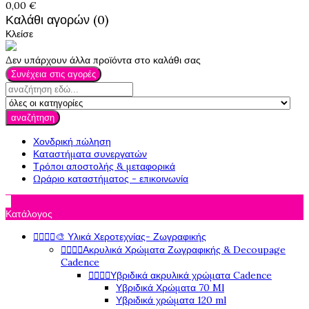
0,00 €
Καλάθι αγορών (0)
Κλείσε
Δεν υπάρχουν άλλα προϊόντα στο καλάθι σας
Συνέχεια στις αγορές
αναζήτηση
Χονδρική πώληση
Καταστήματα συνεργατών
Τρόποι αποστολής & μεταφορικά
Ωράριο καταστήματος - επικοινωνία

Κατάλογος




🎨 Υλικά Χεροτεχνίας- Ζωγραφικής




Ακρυλικά Χρώματα Ζωγραφικής & Decoupage
Cadence




Υβριδικά ακρυλικά χρώματα Cadence
Υβριδικά Χρώματα 70 Ml
Υβριδικά χρώματα 120 ml