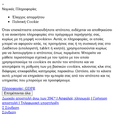
×
Νομικές Πληροφορίες
Έλεγχος απορρήτου
Πολιτική Cookie
Όταν επισκέπτεστε οποιονδήποτε ιστότοπο, ενδέχεται να αποθηκεύσει
ή να ανακτήσει πληροφορίες στο πρόγραμμα περιήγησής σας,
κυρίως με τη μορφή «cookies». Αυτές οι πληροφορίες, οι οποίες
μπορεί να αφορούν εσάς, τις προτιμήσεις σας ή τη συσκευή σας στο
Διαδίκτυο (υπολογιστή, tablet ή κινητό), χρησιμοποιούνται κυρίως
για να λειτουργήσει ο ιστότοπος όπως περιμένετε. Μπορείτε να
μάθετε περισσότερα σχετικά με τον τρόπο με τον οποίο
χρησιμοποιούμε τα cookies σε αυτόν τον ιστότοπο και να
αποτρέψετε τη ρύθμιση των μη βασικών cookies, κάνοντας κλικ στις
διάφορες επικεφαλίδες κατηγορίας παρακάτω. Ωστόσο, εάν το κάνετε
αυτό, μπορεί να επηρεάσει την εμπειρία σας από τον ιστότοπο και τις
υπηρεσίες που μπορούμε να προσφέρουμε.
Πληροφορίες: GDPR
Επιτρέπονται όλα
Δωρεάν αποστολή άνω των 39€* | Ασφαλείς πληρωμές | Γρήγορη
αποστολή | Τηλεφωνική υποστήριξη

Σύνδεση
Σύνδεση