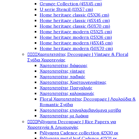
Grunge Collection (45X45 cm)
U serie Stencil (13X57 cm)
Home heritage classic (25X36 cm)
Home heritage classic (45X45 cm)
Home heritage classic (50X70 cm)
Home heritage modern (25X25 cm)
Home heritage modern (25X36 cm)
Home heritage modern (45X45 cm)
Home heritage modern (50X70 cm)




Χαρτοπετσέτες Decoupage | Vintage & Floral
Σχέδια Χειροτεχνίας
Χαρτοπετσέτες διάφορες
Χαρτοπετσέτες vintage
Χαρτοπετσέτες παιδικές
Χαρτοπετσέτες Χριστουγεννιάτικες
Χαρτοπετσέτες Πασχαλινές
Χαρτοπετσέτες καλοκαιρινές
Floral Χαρτοπετσέτες Decoupage | Λουλούδια &
Romantic Σχέδια
Χαρτοπετσέτες επαναλαμβανόμενα μοτίβα
Χαρτοπετσέτες με ζωάκια




Ριζόχαρτα Decoupage | Rice Papers για
Χειροτεχνία & Δημιουργίες
Ριζόχαρτα Cadence collection 42X30 εκ
Ριζόχαρτα metal leaf Cadence 42X31 εκ