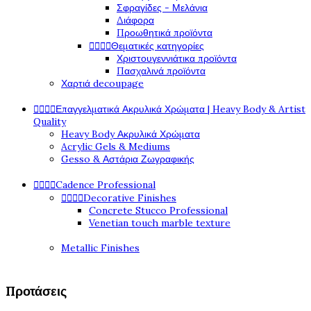
Σφραγίδες - Μελάνια
Διάφορα
Προωθητικά προϊόντα




Θεματικές κατηγορίες
Χριστουγεννιάτικα προϊόντα
Πασχαλινά προϊόντα
Χαρτιά decoupage




Επαγγελματικά Ακρυλικά Χρώματα | Heavy Body & Artist
Quality
Heavy Body Ακρυλικά Χρώματα
Acrylic Gels & Mediums
Gesso & Αστάρια Ζωγραφικής




Cadence Professional




Decorative Finishes
Concrete Stucco Professional
Venetian touch marble texture
Metallic Finishes
Προτάσεις