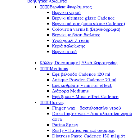
Βοηθητικά Χρώματα




Βερνίκια Φινιρίσματος
Βερνίκια νερού
Βερνίκι ultimate glaze Cadence
Βερνίκι πέτρας (aqua stone Cadence)
Colouron varnish (Βερνικόχρωμα)
Βερνίκι με βάση διαλύτες
Υγρό γυαλί / resin
Κεριά παλαίωσης
Βερνίκι σπρέι
Κόλλες Decoupage | Υλικά Χειροτεχνίας




Mediums
Εφέ βελούδο Cadence 120 ml
Antique Powder Cadence 70 ml
Εφέ καθρέφτη - mirror effect
Διάφορα Mediums
Εφέ βρύα - Moss effect Cadence




Πατίνες
Finger wax - δακτυλοπατίνα νερού
Dora finger wax - Δακτυλοπατίνα νερού
dora
Patina Spray
Rusty - Πατίνα για εφέ σκουριάς
Distress Paste Cadence 150 ml (μάτ