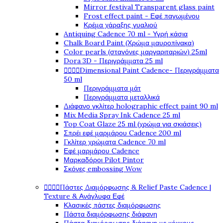
Mirror festival Transparent glass paint
Frost effect paint - Εφέ παγωμένου
Κρέμα χάραξης γυαλιού
Antiquing Cadence 70 ml - Υγρή κάσια
Chalk Board Paint (Χρώμα μαυροπίνακα)
Color pearls (σταγόνες μαργαριταριών) 25ml
Dora 3D - Περιγράμματα 25 ml




Dimensional Paint Cadence- Περιγράμματα
50 ml
Περιγράμματα μάτ
Περιγράμματα μεταλλικά
Διάφανο γκλίτερ holographic effect paint 90 ml
Mix Media Spray Ink Cadence 25 ml
Top Coat Glaze 25 ml (χρώμα για σκιάσεις)
Σπρέι εφέ μαρμάρου Cadence 200 ml
Γκλίτερ χρώματα Cadence 70 ml
Εφέ μαρμάρου Cadence
Μαρκαδόροι Pilot Pintor
Σκόνες embossing Wow




Πάστες Διαμόρφωσης & Relief Paste Cadence |
Texture & Ανάγλυφα Εφέ
Κλασικές πάστες διαμόρφωσης
Πάστα διαμόρφωσης διάφανη