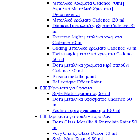
Μεταλλικά Χρώματα Cadence 70ml |
Ακρυλικά Μεταλλικά Χρώματα |
Decorezerva
Μεταλλικά χρώματα Cadence 120 ml
Diamond μεταλλικά χρώματα Cadence 70
ml
Extreme Light μεταλλικά χρώματα
Cadence 70 ml
Gilding μεταλλικά χρώματα Cadence 70 ml
Twin magic μεταλλικά χρώματα Cadence
50 ml
Dora μεταλλικά χρώματα κερί-σαπούνι
Cadence 50 ml
Prisma metallic paint
Reflectique Effect Paint




Χρώματα για ύφασμα
Style Matt υφάσματος 59 ml
Dora μεταλλικά υφάσματος Cadence 50
ml
Fashion spray για ύφασμα 100 ml




Χρώματα για γυαλί - πορσελάνη
Dora Glass Metallic & Porcelain Paint 50
ml
Very Chalky Glass Decor 59 ml
Style Matt Enamel 59 ml