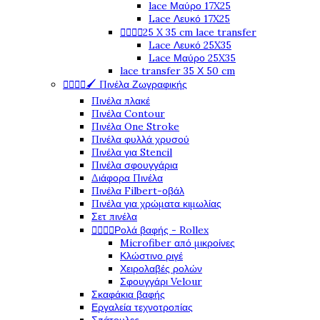
lace Μαύρο 17X25
Lace Λευκό 17X25




25 X 35 cm lace transfer
Lace Λευκό 25X35
Lace Μαύρο 25X35
lace transfer 35 Χ 50 cm




🖌️ Πινέλα Ζωγραφικής
Πινέλα πλακέ
Πινέλα Contour
Πινέλα One Stroke
Πινέλα φυλλά χρυσού
Πινέλα για Stencil
Πινέλα σφουγγάρια
Διάφορα Πινέλα
Πινέλα Filbert-οβάλ
Πινέλα για χρώματα κιμωλίας
Σετ πινέλα




Ρολά βαφής - Rollex
Microfiber από μικροίνες
Κλώστινο ριγέ
Χειρολαβές ρολών
Σφουγγάρι Velour
Σκαφάκια βαφής
Εργαλεία τεχνοτροπίας