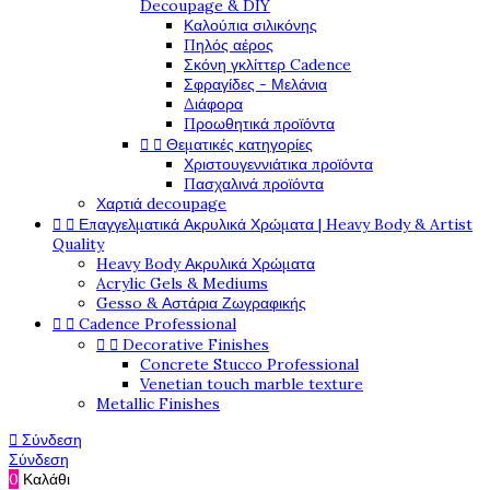
Decoupage & DIY
Καλούπια σιλικόνης
Πηλός αέρος
Σκόνη γκλίττερ Cadence
Σφραγίδες - Μελάνια
Διάφορα
Προωθητικά προϊόντα


Θεματικές κατηγορίες
Χριστουγεννιάτικα προϊόντα
Πασχαλινά προϊόντα
Χαρτιά decoupage


Επαγγελματικά Ακρυλικά Χρώματα | Heavy Body & Artist
Quality
Heavy Body Ακρυλικά Χρώματα
Acrylic Gels & Mediums
Gesso & Αστάρια Ζωγραφικής


Cadence Professional


Decorative Finishes
Concrete Stucco Professional
Venetian touch marble texture
Metallic Finishes

Σύνδεση
Σύνδεση
0
Καλάθι