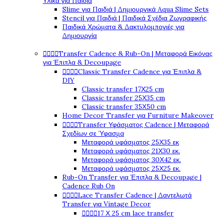
Υλικά για Παιδιά
Slime για Παιδιά | Δημιουργικά Aqua Slime Sets
Stencil για Παιδιά | Παιδικά Σχέδια Ζωγραφικής
Παιδικά Χρώματα & Δακτυλομπογιές για
Δημιουργία




Transfer Cadence & Rub-On | Μεταφορά Εικόνας
για Έπιπλα & Decoupage




Classic Transfer Cadence για Έπιπλα &
DIY
Classic transfer 17Χ25 cm
Classic transfer 25Χ35 cm
Classic transfer 35Χ50 cm
Home Decor Transfer για Furniture Makeover




Transfer Υφάσματος Cadence | Μεταφορά
Σχεδίων σε Ύφασμα
Μεταφορά υφάσματος 25Χ35 εκ
Μεταφορά υφάσματος 21Χ30 εκ.
Μεταφορά υφάσματος 30Χ42 εκ.
Μεταφορά υφάσματος 25Χ25 εκ.
Rub-On Transfer για Έπιπλα & Decoupage |
Cadence Rub On




Lace Transfer Cadence | Δαντελωτά
Transfer για Vintage Decor




17 Χ 25 cm lace transfer