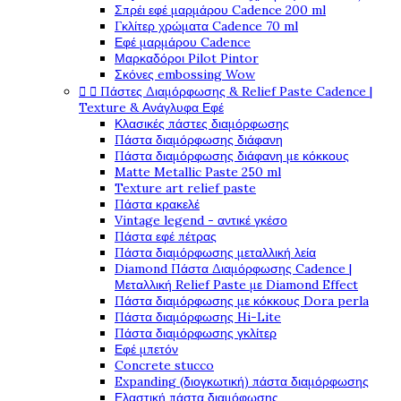
Σπρέι εφέ μαρμάρου Cadence 200 ml
Γκλίτερ χρώματα Cadence 70 ml
Εφέ μαρμάρου Cadence
Μαρκαδόροι Pilot Pintor
Σκόνες embossing Wow


Πάστες Διαμόρφωσης & Relief Paste Cadence |
Texture & Ανάγλυφα Εφέ
Κλασικές πάστες διαμόρφωσης
Πάστα διαμόρφωσης διάφανη
Πάστα διαμόρφωσης διάφανη με κόκκους
Matte Metallic Paste 250 ml
Texture art relief paste
Πάστα κρακελέ
Vintage legend - αντικέ γκέσο
Πάστα εφέ πέτρας
Πάστα διαμόρφωσης μεταλλική λεία
Diamond Πάστα Διαμόρφωσης Cadence |
Μεταλλική Relief Paste με Diamond Effect
Πάστα διαμόρφωσης με κόκκους Dora perla
Πάστα διαμόρφωσης Hi-Lite
Πάστα διαμόρφωσης γκλίτερ
Εφέ μπετόν
Concrete stucco
Expanding (διογκωτική) πάστα διαμόρφωσης
Ελαστική πάστα διαμόφωσης