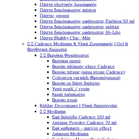
Πάστα γλυπτικής ζωγραφικής
Πάστα διαμόρφωσης mixion
Πάστες χιονιού
Πάστα διαμόρφωσης υφάσματος Fashion 50 ml
Πάστα διαμόρφωσης υφάσματος γκλίτερ
Πάστα διαμόρφωσης υφάσματος Hi-Lite
Πάστα Shabby Chic -Μάτ


Cadence Mediums & Υλικά Ζωγραφικής | Gel &
Βοηθητικά Χρώματα


Βερνίκια Φινιρίσματος
Βερνίκια νερού
Βερνίκι ultimate glaze Cadence
Βερνίκι πέτρας (aqua stone Cadence)
Colouron varnish (Βερνικόχρωμα)
Βερνίκι με βάση διαλύτες
Υγρό γυαλί / resin
Κεριά παλαίωσης
Βερνίκι σπρέι
Κόλλες Decoupage | Υλικά Χειροτεχνίας


Mediums
Εφέ βελούδο Cadence 120 ml
Antique Powder Cadence 70 ml
Εφέ καθρέφτη - mirror effect
Διάφορα Mediums