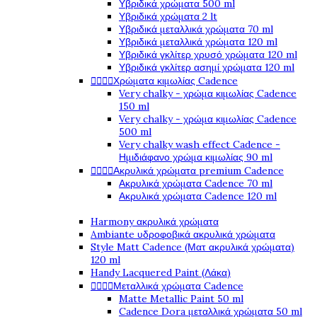
Υβριδικά χρώματα 500 ml
Υβριδικά χρώματα 2 lt
Υβριδικά μεταλλικά χρώματα 70 ml
Υβριδικά μεταλλικά χρώματα 120 ml
Υβριδικά γκλίτερ χρυσό χρώματα 120 ml
Υβριδικά γκλίτερ ασημί χρώματα 120 ml




Χρώματα κιμωλίας Cadence
Very chalky - χρώμα κιμωλίας Cadence
150 ml
Very chalky - χρώμα κιμωλίας Cadence
500 ml
Very chalky wash effect Cadence -
Ημιδιάφανο χρώμα κιμωλίας 90 ml




Ακρυλικά χρώματα premium Cadence
Ακρυλικά χρώματα Cadence 70 ml
Ακρυλικά χρώματα Cadence 120 ml
Harmony ακρυλικά χρώματα
Ambiante υδροφοβικά ακρυλικά χρώματα
Style Matt Cadence (Ματ ακρυλικά χρώματα)
120 ml
Handy Lacquered Paint (Λάκα)




Μεταλλικά χρώματα Cadence
Matte Metallic Paint 50 ml
Cadence Dora μεταλλικά χρώματα 50 ml