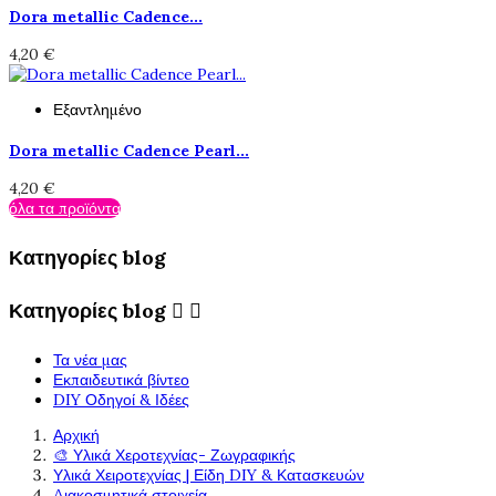
Dora metallic Cadence...
4,20 €
Εξαντλημένο
Dora metallic Cadence Pearl...
4,20 €
όλα τα προϊόντα
Κατηγορίες blog
Κατηγορίες blog


Τα νέα μας
Εκπαιδευτικά βίντεο
DIY Οδηγοί & Ιδέες
Αρχική
🎨 Υλικά Χεροτεχνίας- Ζωγραφικής
Υλικά Χειροτεχνίας | Είδη DIY & Κατασκευών
Διακοσμητικά στοιχεία