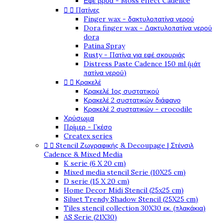
Εφέ βρύα - Moss effect Cadence


Πατίνες
Finger wax - δακτυλοπατίνα νερού
Dora finger wax - Δακτυλοπατίνα νερού
dora
Patina Spray
Rusty - Πατίνα για εφέ σκουριάς
Distress Paste Cadence 150 ml (μάτ
πατίνα νερού)


Κρακελέ
Κρακελέ 1ος συστατικού
Κρακελέ 2 συστατικών διάφανο
Κρακελέ 2 συστατικών - crocodile
Χρύσωμα
Πρίμερ - Γκέσο
Createx series


Stencil Ζωγραφικής & Decoupage | Στένσιλ
Cadence & Mixed Media
K serie (6 X 20 cm)
Mixed media stencil Serie (10X25 cm)
D serie (15 X 20 cm)
Home Decor Midi Stencil (25x25 cm)
Siluet Trendy Shadow Stencil (25X25 cm)
Tiles stencil collection 30X30 εκ. (πλακάκια)
AS Serie (21X30)