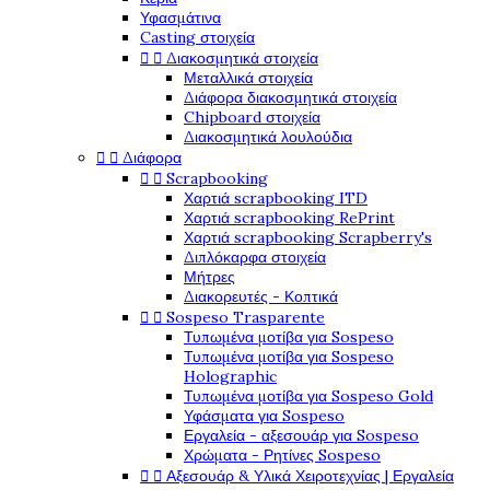
Υφασμάτινα
Casting στοιχεία


Διακοσμητικά στοιχεία
Μεταλλικά στοιχεία
Διάφορα διακοσμητικά στοιχεία
Chipboard στοιχεία
Διακοσμητικά λουλούδια


Διάφορα


Scrapbooking
Χαρτιά scrapbooking ITD
Χαρτιά scrapbooking RePrint
Χαρτιά scrapbooking Scrapberry's
Διπλόκαρφα στοιχεία
Μήτρες
Διακορευτές - Κοπτικά


Sospeso Trasparente
Τυπωμένα μοτίβα για Sospeso
Τυπωμένα μοτίβα για Sospeso
Holographic
Τυπωμένα μοτίβα για Sospeso Gold
Υφάσματα για Sospeso
Εργαλεία - αξεσουάρ για Sospeso
Χρώματα - Ρητίνες Sospeso


Αξεσουάρ & Υλικά Χειροτεχνίας | Εργαλεία