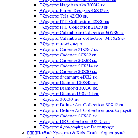
Ριζόχαρτα Nagehan aka 30X42 εκ.
Ριζόχαρτα Paper Designs 45X32 εκ.
Ριζόχαρτα Tela 42Χ30 εκ.
Ριζόχαρτα ITD Collection 42X30 εκ
Ριζόχαρτα ITD Collection 21X29 εκ
Ριζόχαρτα Calambour Collection 50X35 εκ
Ριζόχαρτα Calambour collection 34,5X25 εκ
Ριζόχαρτα μονόχρωμα
Ριζόχαρτα Cadence 21Χ29,7 εκ
Ριζόχαρτα Cadence 60X62 εκ.
Ριζόχαρτα Cadence 30X68 εκ.
Ριζόχαρτα Cadence 90X214 εκ.
Ριζόχαρτα Cadence 30X30 εκ.
Ριζόχαρτα dreamart 41X32 εκ.
Ριζόχαρτα Diamond 30X42 εκ.
Ριζόχαρτα Diamond 30X30 εκ.
Ριζόχαρτα Diamond 90x214 εκ.
Ριζόχαρτα 90X90 εκ.
Ριζόχαρτα Deluxe Art Collection 30X42 εκ.
Ριζόχαρτα Deluxe Art Collection μεγάλα μεγέθη
Ριζόχαρτα Cadence 60X80 εκ.
Ριζόχαρτα DR Collection 40X30 cm
Ριζόχαρτα Αγιογραφίες για Decoupage




Παιδικά Χρώματα & Kids Craft | Δημιουργικά