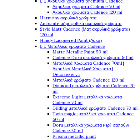


Ακρυλικά χρώματα premium Cadence
Ακρυλικά χρώματα Cadence 70 ml
Ακρυλικά χρώματα Cadence 120 ml
Harmony ακρυλικά χρώματα
Ambiante υδροφοβικά ακρυλικά χρώματα
Style Matt Cadence (Ματ ακρυλικά χρώματα)
120 ml
Handy Lacquered Paint (Λάκα)


Μεταλλικά χρώματα Cadence
Matte Metallic Paint 50 ml
Cadence Dora μεταλλικά χρώματα 50 ml
Μεταλλικά Χρώματα Cadence 70ml |
Ακρυλικά Μεταλλικά Χρώματα |
Decorezerva
Μεταλλικά χρώματα Cadence 120 ml
Diamond μεταλλικά χρώματα Cadence 70
ml
Extreme Light μεταλλικά χρώματα
Cadence 70 ml
Gilding μεταλλικά χρώματα Cadence 70 ml
Twin magic μεταλλικά χρώματα Cadence
50 ml
Dora μεταλλικά χρώματα κερί-σαπούνι
Cadence 50 ml
Prisma metallic paint