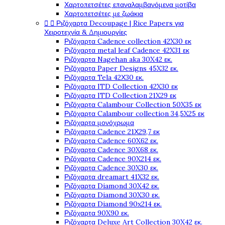
Χαρτοπετσέτες επαναλαμβανόμενα μοτίβα
Χαρτοπετσέτες με ζωάκια


Ριζόχαρτα Decoupage | Rice Papers για
Χειροτεχνία & Δημιουργίες
Ριζόχαρτα Cadence collection 42X30 εκ
Ριζόχαρτα metal leaf Cadence 42X31 εκ
Ριζόχαρτα Nagehan aka 30X42 εκ.
Ριζόχαρτα Paper Designs 45X32 εκ.
Ριζόχαρτα Tela 42Χ30 εκ.
Ριζόχαρτα ITD Collection 42X30 εκ
Ριζόχαρτα ITD Collection 21X29 εκ
Ριζόχαρτα Calambour Collection 50X35 εκ
Ριζόχαρτα Calambour collection 34,5X25 εκ
Ριζόχαρτα μονόχρωμα
Ριζόχαρτα Cadence 21Χ29,7 εκ
Ριζόχαρτα Cadence 60X62 εκ.
Ριζόχαρτα Cadence 30X68 εκ.
Ριζόχαρτα Cadence 90X214 εκ.
Ριζόχαρτα Cadence 30X30 εκ.
Ριζόχαρτα dreamart 41X32 εκ.
Ριζόχαρτα Diamond 30X42 εκ.
Ριζόχαρτα Diamond 30X30 εκ.
Ριζόχαρτα Diamond 90x214 εκ.
Ριζόχαρτα 90X90 εκ.
Ριζόχαρτα Deluxe Art Collection 30X42 εκ.