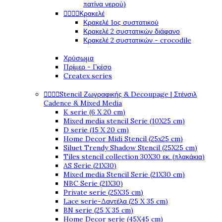
πατίνα νερού)




Κρακελέ
Κρακελέ 1ος συστατικού
Κρακελέ 2 συστατικών διάφανο
Κρακελέ 2 συστατικών - crocodile
Χρύσωμα
Πρίμερ - Γκέσο
Createx series




Stencil Ζωγραφικής & Decoupage | Στένσιλ
Cadence & Mixed Media
K serie (6 X 20 cm)
Mixed media stencil Serie (10X25 cm)
D serie (15 X 20 cm)
Home Decor Midi Stencil (25x25 cm)
Siluet Trendy Shadow Stencil (25X25 cm)
Tiles stencil collection 30X30 εκ. (πλακάκια)
AS Serie (21X30)
Mixed media Stencil Serie (21X30 cm)
NBC Serie (21X30)
Private serie (25X35 cm)
Lace serie-Δαντέλα (25 X 35 cm)
BN serie (25 X 35 cm)
Home Decor serie (45X45 cm)