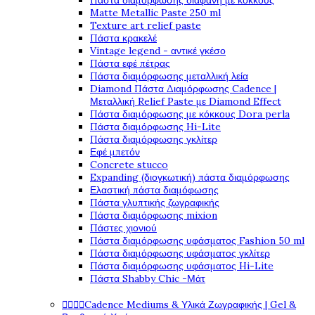
Πάστα διαμόρφωσης διάφανη με κόκκους
Matte Metallic Paste 250 ml
Texture art relief paste
Πάστα κρακελέ
Vintage legend - αντικέ γκέσο
Πάστα εφέ πέτρας
Πάστα διαμόρφωσης μεταλλική λεία
Diamond Πάστα Διαμόρφωσης Cadence |
Μεταλλική Relief Paste με Diamond Effect
Πάστα διαμόρφωσης με κόκκους Dora perla
Πάστα διαμόρφωσης Hi-Lite
Πάστα διαμόρφωσης γκλίτερ
Εφέ μπετόν
Concrete stucco
Expanding (διογκωτική) πάστα διαμόρφωσης
Ελαστική πάστα διαμόφωσης
Πάστα γλυπτικής ζωγραφικής
Πάστα διαμόρφωσης mixion
Πάστες χιονιού
Πάστα διαμόρφωσης υφάσματος Fashion 50 ml
Πάστα διαμόρφωσης υφάσματος γκλίτερ
Πάστα διαμόρφωσης υφάσματος Hi-Lite
Πάστα Shabby Chic -Μάτ




Cadence Mediums & Υλικά Ζωγραφικής | Gel &