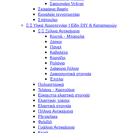
Σφουγγάρι Velour
Σκαφάκια βαφής
Εργαλεία τεχνοτροπίας
Σπάτουλες


Υλικά Χειροτεχνίας | Είδη DIY & Κατασκευών


Ξύλινα Αντικείμενα
Κουτιά - Μπαούλα
Δίσκοι
Πάνελ
Καβαλέτα
Κορνίζες
Ρολόγια
Διάφορα ξύλινα
Διακοσμητικά στοιχεία
Έπιπλα
Πολυεστερικά
Τελάρα - Καρτολίνα
Εύκαμπτα ελαστικά στοιχεία
Ελαστικές τρέσες
Ελαστικά στοιχεία
Πήλινα Αντικείμενα
Plexiglass
Φελιζόλ
Γυάλινα Αντικείμενα
Κεριά