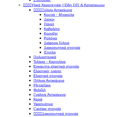
Σπάτουλες




Υλικά Χειροτεχνίας | Είδη DIY & Κατασκευών




Ξύλινα Αντικείμενα
Κουτιά - Μπαούλα
Δίσκοι
Πάνελ
Καβαλέτα
Κορνίζες
Ρολόγια
Διάφορα ξύλινα
Διακοσμητικά στοιχεία
Έπιπλα
Πολυεστερικά
Τελάρα - Καρτολίνα
Εύκαμπτα ελαστικά στοιχεία
Ελαστικές τρέσες
Ελαστικά στοιχεία
Πήλινα Αντικείμενα
Plexiglass
Φελιζόλ
Γυάλινα Αντικείμενα
Κεριά
Υφασμάτινα
Casting στοιχεία




Διακοσμητικά στοιχεία