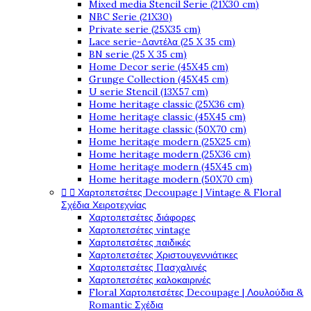
Mixed media Stencil Serie (21X30 cm)
NBC Serie (21X30)
Private serie (25X35 cm)
Lace serie-Δαντέλα (25 X 35 cm)
BN serie (25 X 35 cm)
Home Decor serie (45X45 cm)
Grunge Collection (45X45 cm)
U serie Stencil (13X57 cm)
Home heritage classic (25X36 cm)
Home heritage classic (45X45 cm)
Home heritage classic (50X70 cm)
Home heritage modern (25X25 cm)
Home heritage modern (25X36 cm)
Home heritage modern (45X45 cm)
Home heritage modern (50X70 cm)


Χαρτοπετσέτες Decoupage | Vintage & Floral
Σχέδια Χειροτεχνίας
Χαρτοπετσέτες διάφορες
Χαρτοπετσέτες vintage
Χαρτοπετσέτες παιδικές
Χαρτοπετσέτες Χριστουγεννιάτικες
Χαρτοπετσέτες Πασχαλινές
Χαρτοπετσέτες καλοκαιρινές
Floral Χαρτοπετσέτες Decoupage | Λουλούδια &
Romantic Σχέδια