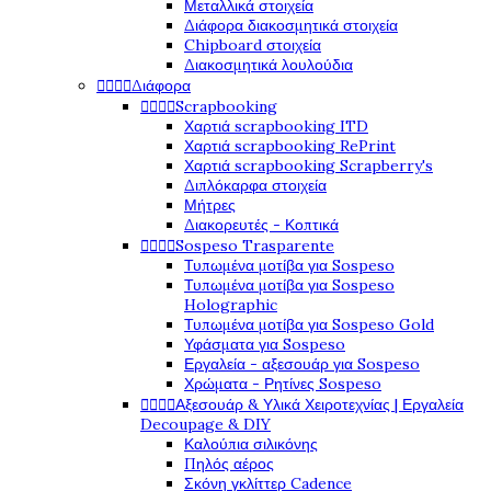
Μεταλλικά στοιχεία
Διάφορα διακοσμητικά στοιχεία
Chipboard στοιχεία
Διακοσμητικά λουλούδια




Διάφορα




Scrapbooking
Χαρτιά scrapbooking ITD
Χαρτιά scrapbooking RePrint
Χαρτιά scrapbooking Scrapberry's
Διπλόκαρφα στοιχεία
Μήτρες
Διακορευτές - Κοπτικά




Sospeso Trasparente
Τυπωμένα μοτίβα για Sospeso
Τυπωμένα μοτίβα για Sospeso
Holographic
Τυπωμένα μοτίβα για Sospeso Gold
Υφάσματα για Sospeso
Εργαλεία - αξεσουάρ για Sospeso
Χρώματα - Ρητίνες Sospeso




Αξεσουάρ & Υλικά Χειροτεχνίας | Εργαλεία
Decoupage & DIY
Καλούπια σιλικόνης
Πηλός αέρος
Σκόνη γκλίττερ Cadence