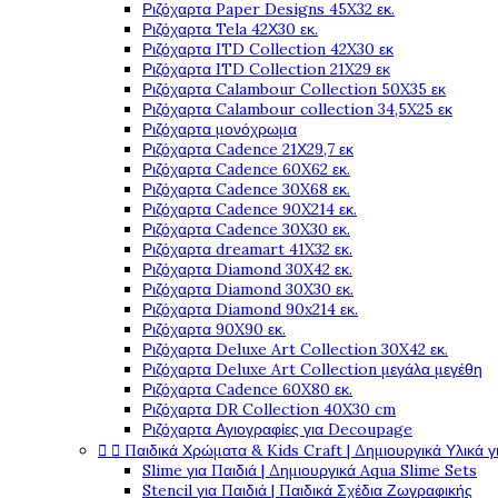
Ριζόχαρτα Paper Designs 45X32 εκ.
Ριζόχαρτα Tela 42Χ30 εκ.
Ριζόχαρτα ITD Collection 42X30 εκ
Ριζόχαρτα ITD Collection 21X29 εκ
Ριζόχαρτα Calambour Collection 50X35 εκ
Ριζόχαρτα Calambour collection 34,5X25 εκ
Ριζόχαρτα μονόχρωμα
Ριζόχαρτα Cadence 21Χ29,7 εκ
Ριζόχαρτα Cadence 60X62 εκ.
Ριζόχαρτα Cadence 30X68 εκ.
Ριζόχαρτα Cadence 90X214 εκ.
Ριζόχαρτα Cadence 30X30 εκ.
Ριζόχαρτα dreamart 41X32 εκ.
Ριζόχαρτα Diamond 30X42 εκ.
Ριζόχαρτα Diamond 30X30 εκ.
Ριζόχαρτα Diamond 90x214 εκ.
Ριζόχαρτα 90X90 εκ.
Ριζόχαρτα Deluxe Art Collection 30X42 εκ.
Ριζόχαρτα Deluxe Art Collection μεγάλα μεγέθη
Ριζόχαρτα Cadence 60X80 εκ.
Ριζόχαρτα DR Collection 40X30 cm
Ριζόχαρτα Αγιογραφίες για Decoupage


Παιδικά Χρώματα & Kids Craft | Δημιουργικά Υλικά γ
Slime για Παιδιά | Δημιουργικά Aqua Slime Sets
Stencil για Παιδιά | Παιδικά Σχέδια Ζωγραφικής