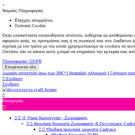
×
Νομικές Πληροφορίες
Έλεγχος απορρήτου
Πολιτική Cookie
Όταν επισκέπτεστε οποιονδήποτε ιστότοπο, ενδέχεται να αποθηκεύσει 
αφορούν εσάς, τις προτιμήσεις σας ή τη συσκευή σας στο Διαδίκτυο (υ
σχετικά με τον τρόπο με τον οποίο χρησιμοποιούμε τα cookies σε αυτ
Ωστόσο, εάν το κάνετε αυτό, μπορεί να επηρεάσει την εμπειρία σας α
Πληροφορίες: GDPR
Επιτρέπονται όλα
Δωρεάν αποστολή άνω των 39€* | Ασφαλείς πληρωμές | Γρήγορη απο

Σύνδεση
Σύνδεση

Κατηγορίες



🎨 Υλικά Χεροτεχνίας- Ζωγραφικής


Ακρυλικά Χρώματα Ζωγραφικής & Decoupage Cade


Υβριδικά ακρυλικά χρώματα Cadence
Υβριδικά Χρώματα 70 Ml