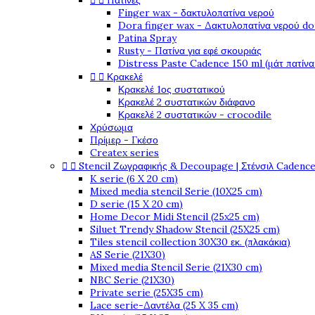


Πατίνες
Finger wax - δακτυλοπατίνα νερού
Dora finger wax - Δακτυλοπατίνα νερού do
Patina Spray
Rusty - Πατίνα για εφέ σκουριάς
Distress Paste Cadence 150 ml (μάτ πατίνα


Κρακελέ
Κρακελέ 1ος συστατικού
Κρακελέ 2 συστατικών διάφανο
Κρακελέ 2 συστατικών - crocodile
Χρύσωμα
Πρίμερ - Γκέσο
Createx series


Stencil Ζωγραφικής & Decoupage | Στένσιλ Cadenc
K serie (6 X 20 cm)
Mixed media stencil Serie (10X25 cm)
D serie (15 X 20 cm)
Home Decor Midi Stencil (25x25 cm)
Siluet Trendy Shadow Stencil (25X25 cm)
Tiles stencil collection 30X30 εκ. (πλακάκια)
AS Serie (21X30)
Mixed media Stencil Serie (21X30 cm)
NBC Serie (21X30)
Private serie (25X35 cm)
Lace serie-Δαντέλα (25 X 35 cm)