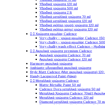
Υβριδικά χρώματα 120 ml
Υβριδικά χρώματα 500 ml
Υβριδικά χρώματα 2 lt
Υβριδικά μεταλλικά χρώματα 70 ml
Υβριδικά μεταλλικά χρώματα 120 ml
Υβριδικά γκλίτερ χρυσό χρώματα 120 ml
Υβριδικά γκλίτερ ασημί χρώματα 120 ml


Χρώματα κιμωλίας Cadence
Very chalky - χρώμα κιμωλίας Cadence 150
Very chalky - χρώμα κιμωλίας Cadence 500
Very chalky wash effect Cadence - Ημιδιά


Ακρυλικά χρώματα premium Cadence
Ακρυλικά χρώματα Cadence 70 ml
Ακρυλικά χρώματα Cadence 120 ml
Harmony ακρυλικά χρώματα
Ambiante υδροφοβικά ακρυλικά χρώματα
Style Matt Cadence (Ματ ακρυλικά χρώματα) 120
Handy Lacquered Paint (Λάκα)


Μεταλλικά χρώματα Cadence
Matte Metallic Paint 50 ml
Cadence Dora μεταλλικά χρώματα 50 ml
Μεταλλικά Χρώματα Cadence 70ml | Ακρυλι
Μεταλλικά χρώματα Cadence 120 ml
Diamond μεταλλικά χρώματα Cadence 70 m