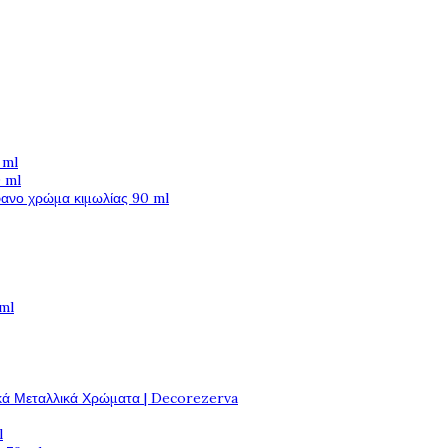
 ml
 ml
φανο χρώμα κιμωλίας 90 ml
 ml
κά Μεταλλικά Χρώματα | Decorezerva
l