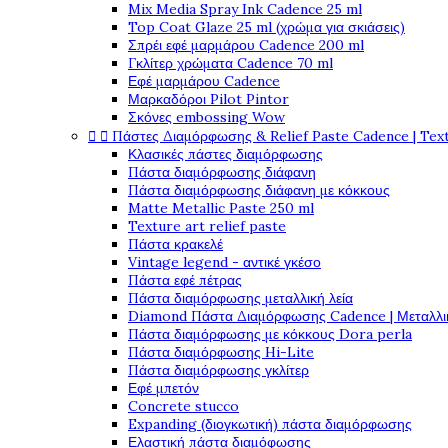
Mix Media Spray Ink Cadence 25 ml
Top Coat Glaze 25 ml (χρώμα για σκιάσεις)
Σπρέι εφέ μαρμάρου Cadence 200 ml
Γκλίτερ χρώματα Cadence 70 ml
Εφέ μαρμάρου Cadence
Μαρκαδόροι Pilot Pintor
Σκόνες embossing Wow


Πάστες Διαμόρφωσης & Relief Paste Cadence | Tex
Κλασικές πάστες διαμόρφωσης
Πάστα διαμόρφωσης διάφανη
Πάστα διαμόρφωσης διάφανη με κόκκους
Matte Metallic Paste 250 ml
Texture art relief paste
Πάστα κρακελέ
Vintage legend - αντικέ γκέσο
Πάστα εφέ πέτρας
Πάστα διαμόρφωσης μεταλλική λεία
Diamond Πάστα Διαμόρφωσης Cadence | Μεταλλικ
Πάστα διαμόρφωσης με κόκκους Dora perla
Πάστα διαμόρφωσης Hi-Lite
Πάστα διαμόρφωσης γκλίτερ
Εφέ μπετόν
Concrete stucco
Expanding (διογκωτική) πάστα διαμόρφωσης
Ελαστική πάστα διαμόφωσης