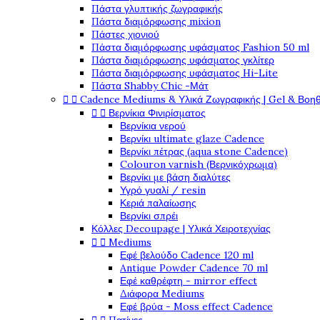
Πάστα γλυπτικής ζωγραφικής
Πάστα διαμόρφωσης mixion
Πάστες χιονιού
Πάστα διαμόρφωσης υφάσματος Fashion 50 ml
Πάστα διαμόρφωσης υφάσματος γκλίτερ
Πάστα διαμόρφωσης υφάσματος Hi-Lite
Πάστα Shabby Chic -Μάτ


Cadence Mediums & Υλικά Ζωγραφικής | Gel & Βοη


Βερνίκια Φινιρίσματος
Βερνίκια νερού
Βερνίκι ultimate glaze Cadence
Βερνίκι πέτρας (aqua stone Cadence)
Colouron varnish (Βερνικόχρωμα)
Βερνίκι με βάση διαλύτες
Υγρό γυαλί / resin
Κεριά παλαίωσης
Βερνίκι σπρέι
Κόλλες Decoupage | Υλικά Χειροτεχνίας


Mediums
Εφέ βελούδο Cadence 120 ml
Antique Powder Cadence 70 ml
Εφέ καθρέφτη - mirror effect
Διάφορα Mediums
Εφέ βρύα - Moss effect Cadence