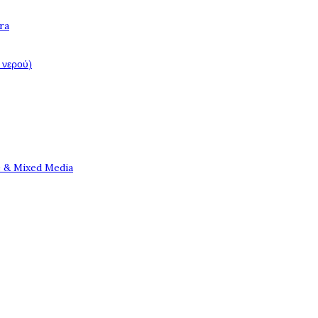
ra
 νερού)
e & Mixed Media