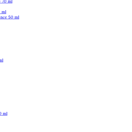
 70 ml
 ml
ence 50 ml
ml
0 ml