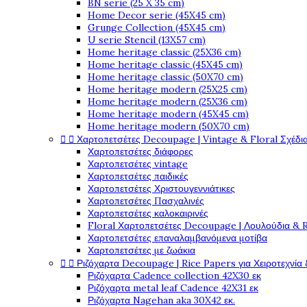
BN serie (25 X 35 cm)
Home Decor serie (45X45 cm)
Grunge Collection (45X45 cm)
U serie Stencil (13X57 cm)
Home heritage classic (25X36 cm)
Home heritage classic (45X45 cm)
Home heritage classic (50X70 cm)
Home heritage modern (25X25 cm)
Home heritage modern (25X36 cm)
Home heritage modern (45X45 cm)
Home heritage modern (50X70 cm)


Χαρτοπετσέτες Decoupage | Vintage & Floral Σχέδια
Χαρτοπετσέτες διάφορες
Χαρτοπετσέτες vintage
Χαρτοπετσέτες παιδικές
Χαρτοπετσέτες Χριστουγεννιάτικες
Χαρτοπετσέτες Πασχαλινές
Χαρτοπετσέτες καλοκαιρινές
Floral Χαρτοπετσέτες Decoupage | Λουλούδια & 
Χαρτοπετσέτες επαναλαμβανόμενα μοτίβα
Χαρτοπετσέτες με ζωάκια


Ριζόχαρτα Decoupage | Rice Papers για Χειροτεχνία 
Ριζόχαρτα Cadence collection 42X30 εκ
Ριζόχαρτα metal leaf Cadence 42X31 εκ
Ριζόχαρτα Nagehan aka 30X42 εκ.