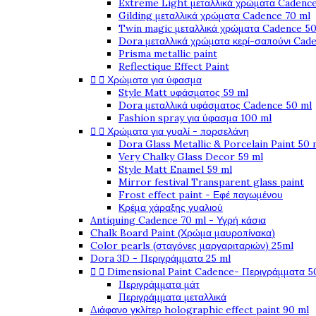
Extreme Light μεταλλικά χρώματα Cadence
Gilding μεταλλικά χρώματα Cadence 70 ml
Twin magic μεταλλικά χρώματα Cadence 50
Dora μεταλλικά χρώματα κερί-σαπούνι Cad
Prisma metallic paint
Reflectique Effect Paint


Χρώματα για ύφασμα
Style Matt υφάσματος 59 ml
Dora μεταλλικά υφάσματος Cadence 50 ml
Fashion spray για ύφασμα 100 ml


Χρώματα για γυαλί - πορσελάνη
Dora Glass Metallic & Porcelain Paint 50 
Very Chalky Glass Decor 59 ml
Style Matt Enamel 59 ml
Mirror festival Transparent glass paint
Frost effect paint - Εφέ παγωμένου
Κρέμα χάραξης γυαλιού
Antiquing Cadence 70 ml - Υγρή κάσια
Chalk Board Paint (Χρώμα μαυροπίνακα)
Color pearls (σταγόνες μαργαριταριών) 25ml
Dora 3D - Περιγράμματα 25 ml


Dimensional Paint Cadence- Περιγράμματα 5
Περιγράμματα μάτ
Περιγράμματα μεταλλικά
Διάφανο γκλίτερ holographic effect paint 90 ml