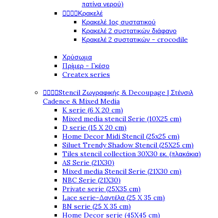
πατίνα νερού)




Κρακελέ
Κρακελέ 1ος συστατικού
Κρακελέ 2 συστατικών διάφανο
Κρακελέ 2 συστατικών - crocodile
Χρύσωμα
Πρίμερ - Γκέσο
Createx series




Stencil Ζωγραφικής & Decoupage | Στένσιλ
Cadence & Mixed Media
K serie (6 X 20 cm)
Mixed media stencil Serie (10X25 cm)
D serie (15 X 20 cm)
Home Decor Midi Stencil (25x25 cm)
Siluet Trendy Shadow Stencil (25X25 cm)
Tiles stencil collection 30X30 εκ. (πλακάκια)
AS Serie (21X30)
Mixed media Stencil Serie (21X30 cm)
NBC Serie (21X30)
Private serie (25X35 cm)
Lace serie-Δαντέλα (25 X 35 cm)
BN serie (25 X 35 cm)
Home Decor serie (45X45 cm)