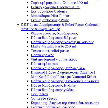
Σπρέι εφέ μαρμάρου Cadence 200 ml
Γκλίτερ χρώματα Cadence 70 ml
Εφέ μαρμάρου Cadence
Μαρκαδόροι Pilot Pintor
Σκόνες embossing Wow


Πάστες Διαμόρφωσης & Relief Paste Cadence |
Texture & Ανάγλυφα Εφέ
Κλασικές πάστες διαμόρφωσης
Πάστα διαμόρφωσης διάφανη
Πάστα διαμόρφωσης διάφανη με κόκκους
Matte Metallic Paste 250 ml
Texture art relief paste
Πάστα κρακελέ
Vintage legend - αντικέ γκέσο
Πάστα εφέ πέτρας
Πάστα διαμόρφωσης μεταλλική λεία
Diamond Πάστα Διαμόρφωσης Cadence |
Μεταλλική Relief Paste με Diamond Effect
Πάστα διαμόρφωσης με κόκκους Dora perla
Πάστα διαμόρφωσης Hi-Lite
Πάστα διαμόρφωσης γκλίτερ
Εφέ μπετόν
Concrete stucco
Expanding (διογκωτική) πάστα διαμόρφωσης
Ελαστική πάστα διαμόφωσης