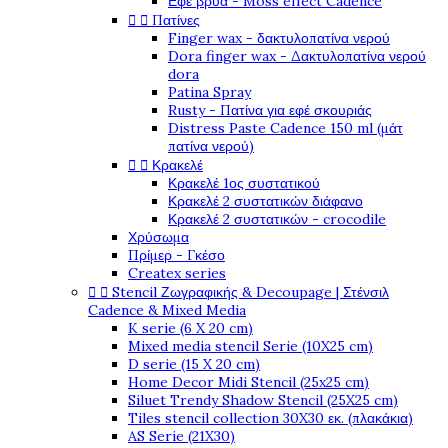
Εφέ βρύα - Moss effect Cadence


Πατίνες
Finger wax - δακτυλοπατίνα νερού
Dora finger wax - Δακτυλοπατίνα νερού
dora
Patina Spray
Rusty - Πατίνα για εφέ σκουριάς
Distress Paste Cadence 150 ml (μάτ
πατίνα νερού)


Κρακελέ
Κρακελέ 1ος συστατικού
Κρακελέ 2 συστατικών διάφανο
Κρακελέ 2 συστατικών - crocodile
Χρύσωμα
Πρίμερ - Γκέσο
Createx series


Stencil Ζωγραφικής & Decoupage | Στένσιλ
Cadence & Mixed Media
K serie (6 X 20 cm)
Mixed media stencil Serie (10X25 cm)
D serie (15 X 20 cm)
Home Decor Midi Stencil (25x25 cm)
Siluet Trendy Shadow Stencil (25X25 cm)
Tiles stencil collection 30X30 εκ. (πλακάκια)
AS Serie (21X30)