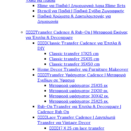
Υλικά για Παιδιά
Slime για Παιδιά | Δημιουργικά Aqua Slime Sets
Stencil για Παιδιά | Παιδικά Σχέδια Ζωγραφικής
Παιδικά Χρώματα & Δακτυλομπογιές για
Δημιουργία




Transfer Cadence & Rub-On | Μεταφορά Εικόνας
για Έπιπλα & Decoupage




Classic Transfer Cadence για Έπιπλα &
DIY
Classic transfer 17Χ25 cm
Classic transfer 25Χ35 cm
Classic transfer 35Χ50 cm
Home Decor Transfer για Furniture Makeover




Transfer Υφάσματος Cadence | Μεταφορά
Σχεδίων σε Ύφασμα
Μεταφορά υφάσματος 25Χ35 εκ
Μεταφορά υφάσματος 21Χ30 εκ.
Μεταφορά υφάσματος 30Χ42 εκ.
Μεταφορά υφάσματος 25Χ25 εκ.
Rub-On Transfer για Έπιπλα & Decoupage |
Cadence Rub On




Lace Transfer Cadence | Δαντελωτά
Transfer για Vintage Decor




17 Χ 25 cm lace transfer