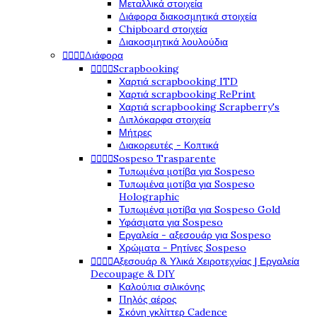
Μεταλλικά στοιχεία
Διάφορα διακοσμητικά στοιχεία
Chipboard στοιχεία
Διακοσμητικά λουλούδια




Διάφορα




Scrapbooking
Χαρτιά scrapbooking ITD
Χαρτιά scrapbooking RePrint
Χαρτιά scrapbooking Scrapberry's
Διπλόκαρφα στοιχεία
Μήτρες
Διακορευτές - Κοπτικά




Sospeso Trasparente
Τυπωμένα μοτίβα για Sospeso
Τυπωμένα μοτίβα για Sospeso
Holographic
Τυπωμένα μοτίβα για Sospeso Gold
Υφάσματα για Sospeso
Εργαλεία - αξεσουάρ για Sospeso
Χρώματα - Ρητίνες Sospeso




Αξεσουάρ & Υλικά Χειροτεχνίας | Εργαλεία
Decoupage & DIY
Καλούπια σιλικόνης
Πηλός αέρος
Σκόνη γκλίττερ Cadence