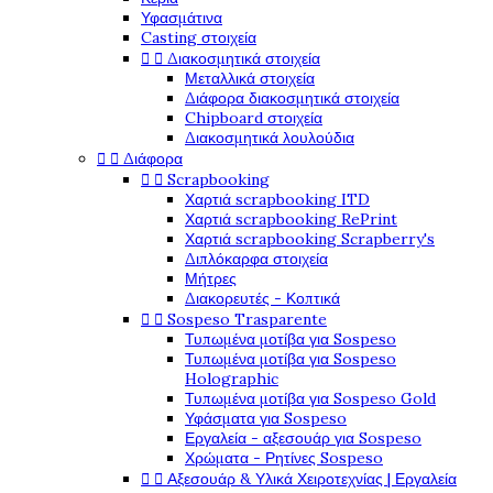
Υφασμάτινα
Casting στοιχεία


Διακοσμητικά στοιχεία
Μεταλλικά στοιχεία
Διάφορα διακοσμητικά στοιχεία
Chipboard στοιχεία
Διακοσμητικά λουλούδια


Διάφορα


Scrapbooking
Χαρτιά scrapbooking ITD
Χαρτιά scrapbooking RePrint
Χαρτιά scrapbooking Scrapberry's
Διπλόκαρφα στοιχεία
Μήτρες
Διακορευτές - Κοπτικά


Sospeso Trasparente
Τυπωμένα μοτίβα για Sospeso
Τυπωμένα μοτίβα για Sospeso
Holographic
Τυπωμένα μοτίβα για Sospeso Gold
Υφάσματα για Sospeso
Εργαλεία - αξεσουάρ για Sospeso
Χρώματα - Ρητίνες Sospeso


Αξεσουάρ & Υλικά Χειροτεχνίας | Εργαλεία