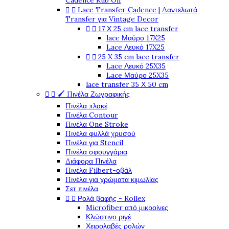
Cadence Rub On


Lace Transfer Cadence | Δαντελωτά
Transfer για Vintage Decor


17 Χ 25 cm lace transfer
lace Μαύρο 17X25
Lace Λευκό 17X25


25 X 35 cm lace transfer
Lace Λευκό 25X35
Lace Μαύρο 25X35
lace transfer 35 Χ 50 cm


🖌️ Πινέλα Ζωγραφικής
Πινέλα πλακέ
Πινέλα Contour
Πινέλα One Stroke
Πινέλα φυλλά χρυσού
Πινέλα για Stencil
Πινέλα σφουγγάρια
Διάφορα Πινέλα
Πινέλα Filbert-οβάλ
Πινέλα για χρώματα κιμωλίας
Σετ πινέλα


Ρολά βαφής - Rollex
Microfiber από μικροίνες
Κλώστινο ριγέ
Χειρολαβές ρολών