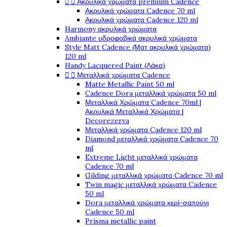


Ακρυλικά χρώματα premium Cadence
Ακρυλικά χρώματα Cadence 70 ml
Ακρυλικά χρώματα Cadence 120 ml
Harmony ακρυλικά χρώματα
Ambiante υδροφοβικά ακρυλικά χρώματα
Style Matt Cadence (Ματ ακρυλικά χρώματα)
120 ml
Handy Lacquered Paint (Λάκα)


Μεταλλικά χρώματα Cadence
Matte Metallic Paint 50 ml
Cadence Dora μεταλλικά χρώματα 50 ml
Μεταλλικά Χρώματα Cadence 70ml |
Ακρυλικά Μεταλλικά Χρώματα |
Decorezerva
Μεταλλικά χρώματα Cadence 120 ml
Diamond μεταλλικά χρώματα Cadence 70
ml
Extreme Light μεταλλικά χρώματα
Cadence 70 ml
Gilding μεταλλικά χρώματα Cadence 70 ml
Twin magic μεταλλικά χρώματα Cadence
50 ml
Dora μεταλλικά χρώματα κερί-σαπούνι
Cadence 50 ml
Prisma metallic paint