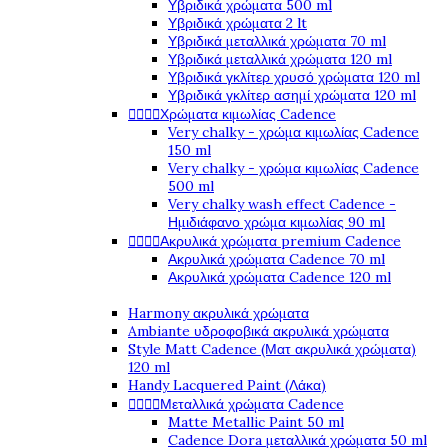
Υβριδικά χρώματα 500 ml
Υβριδικά χρώματα 2 lt
Υβριδικά μεταλλικά χρώματα 70 ml
Υβριδικά μεταλλικά χρώματα 120 ml
Υβριδικά γκλίτερ χρυσό χρώματα 120 ml
Υβριδικά γκλίτερ ασημί χρώματα 120 ml




Χρώματα κιμωλίας Cadence
Very chalky - χρώμα κιμωλίας Cadence
150 ml
Very chalky - χρώμα κιμωλίας Cadence
500 ml
Very chalky wash effect Cadence -
Ημιδιάφανο χρώμα κιμωλίας 90 ml




Ακρυλικά χρώματα premium Cadence
Ακρυλικά χρώματα Cadence 70 ml
Ακρυλικά χρώματα Cadence 120 ml
Harmony ακρυλικά χρώματα
Ambiante υδροφοβικά ακρυλικά χρώματα
Style Matt Cadence (Ματ ακρυλικά χρώματα)
120 ml
Handy Lacquered Paint (Λάκα)




Μεταλλικά χρώματα Cadence
Matte Metallic Paint 50 ml
Cadence Dora μεταλλικά χρώματα 50 ml