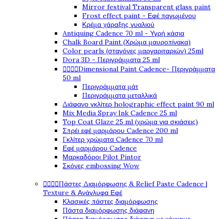
Mirror festival Transparent glass paint
Frost effect paint - Εφέ παγωμένου
Κρέμα χάραξης γυαλιού
Antiquing Cadence 70 ml - Υγρή κάσια
Chalk Board Paint (Χρώμα μαυροπίνακα)
Color pearls (σταγόνες μαργαριταριών) 25ml
Dora 3D - Περιγράμματα 25 ml




Dimensional Paint Cadence- Περιγράμματα
50 ml
Περιγράμματα μάτ
Περιγράμματα μεταλλικά
Διάφανο γκλίτερ holographic effect paint 90 ml
Mix Media Spray Ink Cadence 25 ml
Top Coat Glaze 25 ml (χρώμα για σκιάσεις)
Σπρέι εφέ μαρμάρου Cadence 200 ml
Γκλίτερ χρώματα Cadence 70 ml
Εφέ μαρμάρου Cadence
Μαρκαδόροι Pilot Pintor
Σκόνες embossing Wow




Πάστες Διαμόρφωσης & Relief Paste Cadence |
Texture & Ανάγλυφα Εφέ
Κλασικές πάστες διαμόρφωσης
Πάστα διαμόρφωσης διάφανη