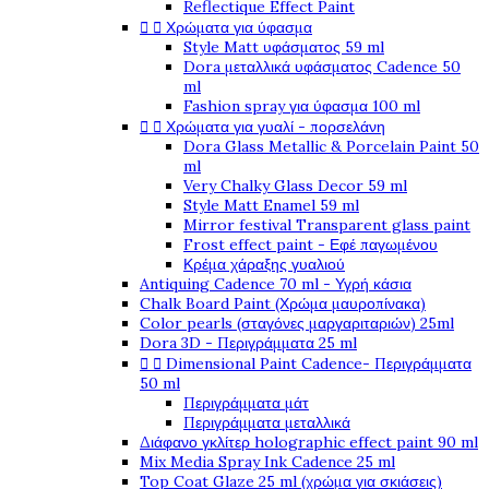
Reflectique Effect Paint


Χρώματα για ύφασμα
Style Matt υφάσματος 59 ml
Dora μεταλλικά υφάσματος Cadence 50
ml
Fashion spray για ύφασμα 100 ml


Χρώματα για γυαλί - πορσελάνη
Dora Glass Metallic & Porcelain Paint 50
ml
Very Chalky Glass Decor 59 ml
Style Matt Enamel 59 ml
Mirror festival Transparent glass paint
Frost effect paint - Εφέ παγωμένου
Κρέμα χάραξης γυαλιού
Antiquing Cadence 70 ml - Υγρή κάσια
Chalk Board Paint (Χρώμα μαυροπίνακα)
Color pearls (σταγόνες μαργαριταριών) 25ml
Dora 3D - Περιγράμματα 25 ml


Dimensional Paint Cadence- Περιγράμματα
50 ml
Περιγράμματα μάτ
Περιγράμματα μεταλλικά
Διάφανο γκλίτερ holographic effect paint 90 ml
Mix Media Spray Ink Cadence 25 ml
Top Coat Glaze 25 ml (χρώμα για σκιάσεις)