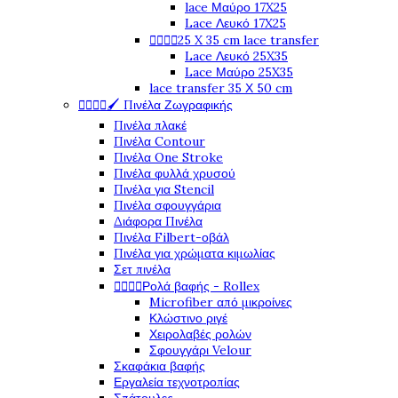
lace Μαύρο 17X25
Lace Λευκό 17X25




25 X 35 cm lace transfer
Lace Λευκό 25X35
Lace Μαύρο 25X35
lace transfer 35 Χ 50 cm




🖌️ Πινέλα Ζωγραφικής
Πινέλα πλακέ
Πινέλα Contour
Πινέλα One Stroke
Πινέλα φυλλά χρυσού
Πινέλα για Stencil
Πινέλα σφουγγάρια
Διάφορα Πινέλα
Πινέλα Filbert-οβάλ
Πινέλα για χρώματα κιμωλίας
Σετ πινέλα




Ρολά βαφής - Rollex
Microfiber από μικροίνες
Κλώστινο ριγέ
Χειρολαβές ρολών
Σφουγγάρι Velour
Σκαφάκια βαφής
Εργαλεία τεχνοτροπίας