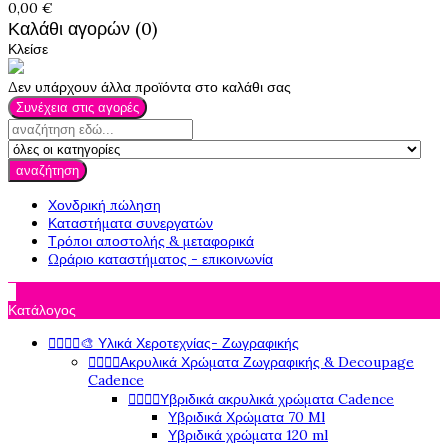
0,00 €
Καλάθι αγορών (0)
Κλείσε
Δεν υπάρχουν άλλα προϊόντα στο καλάθι σας
Συνέχεια στις αγορές
αναζήτηση
Χονδρική πώληση
Καταστήματα συνεργατών
Τρόποι αποστολής & μεταφορικά
Ωράριο καταστήματος - επικοινωνία

Κατάλογος




🎨 Υλικά Χεροτεχνίας- Ζωγραφικής




Ακρυλικά Χρώματα Ζωγραφικής & Decoupage
Cadence




Υβριδικά ακρυλικά χρώματα Cadence
Υβριδικά Χρώματα 70 Ml
Υβριδικά χρώματα 120 ml