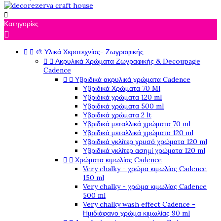

Κατηγορίες



🎨 Υλικά Χεροτεχνίας- Ζωγραφικής


Ακρυλικά Χρώματα Ζωγραφικής & Decoupage
Cadence


Υβριδικά ακρυλικά χρώματα Cadence
Υβριδικά Χρώματα 70 Ml
Υβριδικά χρώματα 120 ml
Υβριδικά χρώματα 500 ml
Υβριδικά χρώματα 2 lt
Υβριδικά μεταλλικά χρώματα 70 ml
Υβριδικά μεταλλικά χρώματα 120 ml
Υβριδικά γκλίτερ χρυσό χρώματα 120 ml
Υβριδικά γκλίτερ ασημί χρώματα 120 ml


Χρώματα κιμωλίας Cadence
Very chalky - χρώμα κιμωλίας Cadence
150 ml
Very chalky - χρώμα κιμωλίας Cadence
500 ml
Very chalky wash effect Cadence -
Ημιδιάφανο χρώμα κιμωλίας 90 ml