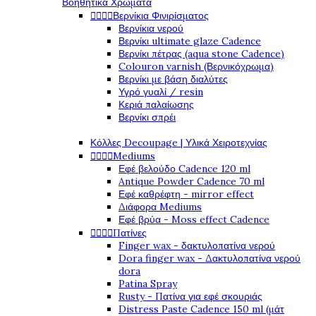
Βοηθητικά Χρώματα




Βερνίκια Φινιρίσματος
Βερνίκια νερού
Βερνίκι ultimate glaze Cadence
Βερνίκι πέτρας (aqua stone Cadence)
Colouron varnish (Βερνικόχρωμα)
Βερνίκι με βάση διαλύτες
Υγρό γυαλί / resin
Κεριά παλαίωσης
Βερνίκι σπρέι
Κόλλες Decoupage | Υλικά Χειροτεχνίας




Mediums
Εφέ βελούδο Cadence 120 ml
Antique Powder Cadence 70 ml
Εφέ καθρέφτη - mirror effect
Διάφορα Mediums
Εφέ βρύα - Moss effect Cadence




Πατίνες
Finger wax - δακτυλοπατίνα νερού
Dora finger wax - Δακτυλοπατίνα νερού
dora
Patina Spray
Rusty - Πατίνα για εφέ σκουριάς
Distress Paste Cadence 150 ml (μάτ