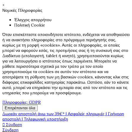
×
Νομικές Πληροφορίες
Έλεγχος απορρήτου
Πολιτική Cookie
Όταν επισκέπτεστε οποιονδήποτε ιστότοπο, ενδέχεται να αποθηκεύσει
ή να ανακτήσει πληροφορίες στο πρόγραμμα περιήγησής σας,
κυρίως με τη μορφή «cookies». Αυτές οι πληροφορίες, οι οποίες
μπορεί να αφορούν εσάς, τις προτιμήσεις σας ή τη συσκευή σας στο
Διαδίκτυο (υπολογιστή, tablet ή κινητό), χρησιμοποιούνται κυρίως
για να λειτουργήσει ο ιστότοπος όπως περιμένετε. Μπορείτε να
μάθετε περισσότερα σχετικά με τον τρόπο με τον οποίο
χρησιμοποιούμε τα cookies σε αυτόν τον ιστότοπο και να
αποτρέψετε τη ρύθμιση των μη βασικών cookies, κάνοντας κλικ στις
διάφορες επικεφαλίδες κατηγορίας παρακάτω. Ωστόσο, εάν το κάνετε
αυτό, μπορεί να επηρεάσει την εμπειρία σας από τον ιστότοπο και τις
υπηρεσίες που μπορούμε να προσφέρουμε.
Πληροφορίες: GDPR
Επιτρέπονται όλα
Δωρεάν αποστολή άνω των 39€* | Ασφαλείς πληρωμές | Γρήγορη
αποστολή | Τηλεφωνική υποστήριξη

Σύνδεση
Σύνδεση