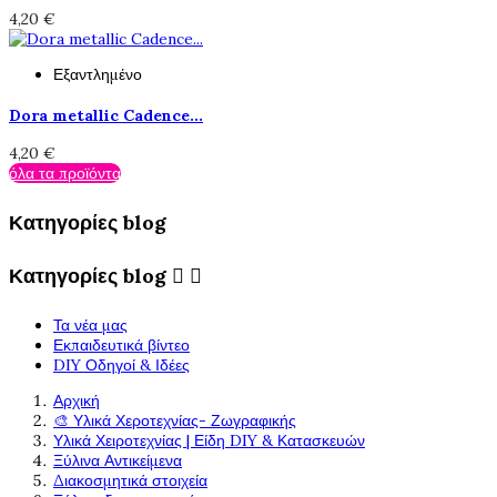
4,20 €
Εξαντλημένο
Dora metallic Cadence...
4,20 €
όλα τα προϊόντα
Κατηγορίες blog
Κατηγορίες blog


Τα νέα μας
Εκπαιδευτικά βίντεο
DIY Οδηγοί & Ιδέες
Αρχική
🎨 Υλικά Χεροτεχνίας- Ζωγραφικής
Υλικά Χειροτεχνίας | Είδη DIY & Κατασκευών
Ξύλινα Αντικείμενα
Διακοσμητικά στοιχεία