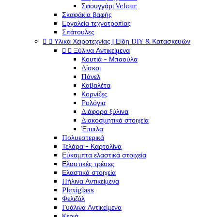
Σφουγγάρι Velour
Σκαφάκια βαφής
Εργαλεία τεχνοτροπίας
Σπάτουλες


Υλικά Χειροτεχνίας | Είδη DIY & Κατασκευών


Ξύλινα Αντικείμενα
Κουτιά - Μπαούλα
Δίσκοι
Πάνελ
Καβαλέτα
Κορνίζες
Ρολόγια
Διάφορα ξύλινα
Διακοσμητικά στοιχεία
Έπιπλα
Πολυεστερικά
Τελάρα - Καρτολίνα
Εύκαμπτα ελαστικά στοιχεία
Ελαστικές τρέσες
Ελαστικά στοιχεία
Πήλινα Αντικείμενα
Plexiglass
Φελιζόλ
Γυάλινα Αντικείμενα
Κεριά