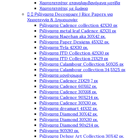
Χαρτοπετσέτες επαναλαμβανόμενα μοτίβα
Χαρτοπετσέτες με ζωάκια


Ριζόχαρτα Decoupage | Rice Papers για
Χειροτεχνία & Δημιουργίες
Ριζόχαρτα Cadence collection 42X30 εκ
Ριζόχαρτα metal leaf Cadence 42X31 εκ
Ριζόχαρτα Nagehan aka 30X42 εκ.
Ριζόχαρτα Paper Designs 45X32 εκ.
Ριζόχαρτα Tela 42Χ30 εκ.
Ριζόχαρτα ITD Collection 42X30 εκ
Ριζόχαρτα ITD Collection 21X29 εκ
Ριζόχαρτα Calambour Collection 50X35 εκ
Ριζόχαρτα Calambour collection 34,5X25 εκ
Ριζόχαρτα μονόχρωμα
Ριζόχαρτα Cadence 21Χ29,7 εκ
Ριζόχαρτα Cadence 60X62 εκ.
Ριζόχαρτα Cadence 30X68 εκ.
Ριζόχαρτα Cadence 90X214 εκ.
Ριζόχαρτα Cadence 30X30 εκ.
Ριζόχαρτα dreamart 41X32 εκ.
Ριζόχαρτα Diamond 30X42 εκ.
Ριζόχαρτα Diamond 30X30 εκ.
Ριζόχαρτα Diamond 90x214 εκ.
Ριζόχαρτα 90X90 εκ.
Ριζόχαρτα Deluxe Art Collection 30X42 εκ.