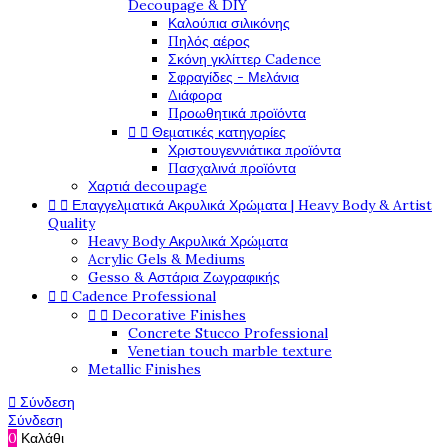
Decoupage & DIY
Καλούπια σιλικόνης
Πηλός αέρος
Σκόνη γκλίττερ Cadence
Σφραγίδες - Μελάνια
Διάφορα
Προωθητικά προϊόντα


Θεματικές κατηγορίες
Χριστουγεννιάτικα προϊόντα
Πασχαλινά προϊόντα
Χαρτιά decoupage


Επαγγελματικά Ακρυλικά Χρώματα | Heavy Body & Artist
Quality
Heavy Body Ακρυλικά Χρώματα
Acrylic Gels & Mediums
Gesso & Αστάρια Ζωγραφικής


Cadence Professional


Decorative Finishes
Concrete Stucco Professional
Venetian touch marble texture
Metallic Finishes

Σύνδεση
Σύνδεση
0
Καλάθι