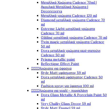
Μεταλλικά Χρώματα Cadence 70ml |
Ακρυλικά Μεταλλικά Χρώματα |
Decorezerva
Μεταλλικά χρώματα Cadence 120 ml
Diamond μεταλλικά χρώματα Cadence 70
ml
Extreme Light μεταλλικά χρώματα
Cadence 70 ml
Gilding μεταλλικά χρώματα Cadence 70 ml
Twin magic μεταλλικά χρώματα Cadence
50 ml
Dora μεταλλικά χρώματα κερί-σαπούνι
Cadence 50 ml
Prisma metallic paint
Reflectique Effect Paint




Χρώματα για ύφασμα
Style Matt υφάσματος 59 ml
Dora μεταλλικά υφάσματος Cadence 50
ml
Fashion spray για ύφασμα 100 ml




Χρώματα για γυαλί - πορσελάνη
Dora Glass Metallic & Porcelain Paint 50
ml
Very Chalky Glass Decor 59 ml
Style Matt Enamel 59 ml