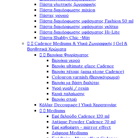
Πάστα γλυπτικής ζωγραφικής
Πάστα διαμόρφωσης mixion
Πάστες χιονιού
Πάστα διαμόρφωσης υφάσματος Fashion 50 ml
Πάστα διαμόρφωσης υφάσματος γκλίτερ
Πάστα διαμόρφωσης υφάσματος Hi-Lite
Πάστα Shabby Chic -Μάτ


Cadence Mediums & Υλικά Ζωγραφικής | Gel &
Βοηθητικά Χρώματα


Βερνίκια Φινιρίσματος
Βερνίκια νερού
Βερνίκι ultimate glaze Cadence
Βερνίκι πέτρας (aqua stone Cadence)
Colouron varnish (Βερνικόχρωμα)
Βερνίκι με βάση διαλύτες
Υγρό γυαλί / resin
Κεριά παλαίωσης
Βερνίκι σπρέι
Κόλλες Decoupage | Υλικά Χειροτεχνίας


Mediums
Εφέ βελούδο Cadence 120 ml
Antique Powder Cadence 70 ml
Εφέ καθρέφτη - mirror effect
Διάφορα Mediums