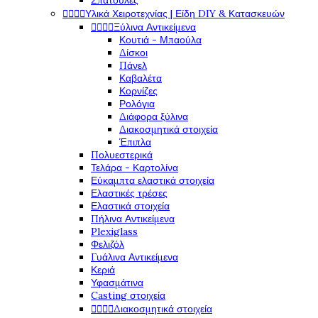
Σπάτουλες




Υλικά Χειροτεχνίας | Είδη DIY & Κατασκευών




Ξύλινα Αντικείμενα
Κουτιά - Μπαούλα
Δίσκοι
Πάνελ
Καβαλέτα
Κορνίζες
Ρολόγια
Διάφορα ξύλινα
Διακοσμητικά στοιχεία
Έπιπλα
Πολυεστερικά
Τελάρα - Καρτολίνα
Εύκαμπτα ελαστικά στοιχεία
Ελαστικές τρέσες
Ελαστικά στοιχεία
Πήλινα Αντικείμενα
Plexiglass
Φελιζόλ
Γυάλινα Αντικείμενα
Κεριά
Υφασμάτινα
Casting στοιχεία




Διακοσμητικά στοιχεία