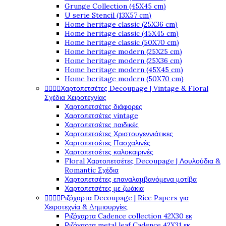
Grunge Collection (45X45 cm)
U serie Stencil (13X57 cm)
Home heritage classic (25X36 cm)
Home heritage classic (45X45 cm)
Home heritage classic (50X70 cm)
Home heritage modern (25X25 cm)
Home heritage modern (25X36 cm)
Home heritage modern (45X45 cm)
Home heritage modern (50X70 cm)




Χαρτοπετσέτες Decoupage | Vintage & Floral
Σχέδια Χειροτεχνίας
Χαρτοπετσέτες διάφορες
Χαρτοπετσέτες vintage
Χαρτοπετσέτες παιδικές
Χαρτοπετσέτες Χριστουγεννιάτικες
Χαρτοπετσέτες Πασχαλινές
Χαρτοπετσέτες καλοκαιρινές
Floral Χαρτοπετσέτες Decoupage | Λουλούδια &
Romantic Σχέδια
Χαρτοπετσέτες επαναλαμβανόμενα μοτίβα
Χαρτοπετσέτες με ζωάκια




Ριζόχαρτα Decoupage | Rice Papers για
Χειροτεχνία & Δημιουργίες
Ριζόχαρτα Cadence collection 42X30 εκ
Ριζόχαρτα metal leaf Cadence 42X31 εκ