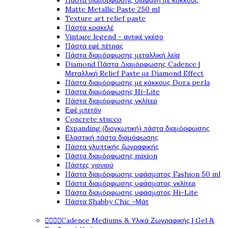
Πάστα διαμόρφωσης διάφανη με κόκκους
Matte Metallic Paste 250 ml
Texture art relief paste
Πάστα κρακελέ
Vintage legend - αντικέ γκέσο
Πάστα εφέ πέτρας
Πάστα διαμόρφωσης μεταλλική λεία
Diamond Πάστα Διαμόρφωσης Cadence |
Μεταλλική Relief Paste με Diamond Effect
Πάστα διαμόρφωσης με κόκκους Dora perla
Πάστα διαμόρφωσης Hi-Lite
Πάστα διαμόρφωσης γκλίτερ
Εφέ μπετόν
Concrete stucco
Expanding (διογκωτική) πάστα διαμόρφωσης
Ελαστική πάστα διαμόφωσης
Πάστα γλυπτικής ζωγραφικής
Πάστα διαμόρφωσης mixion
Πάστες χιονιού
Πάστα διαμόρφωσης υφάσματος Fashion 50 ml
Πάστα διαμόρφωσης υφάσματος γκλίτερ
Πάστα διαμόρφωσης υφάσματος Hi-Lite
Πάστα Shabby Chic -Μάτ




Cadence Mediums & Υλικά Ζωγραφικής | Gel &