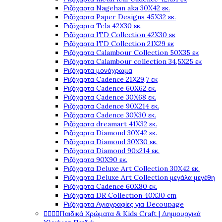
Ριζόχαρτα Nagehan aka 30X42 εκ.
Ριζόχαρτα Paper Designs 45X32 εκ.
Ριζόχαρτα Tela 42Χ30 εκ.
Ριζόχαρτα ITD Collection 42X30 εκ
Ριζόχαρτα ITD Collection 21X29 εκ
Ριζόχαρτα Calambour Collection 50X35 εκ
Ριζόχαρτα Calambour collection 34,5X25 εκ
Ριζόχαρτα μονόχρωμα
Ριζόχαρτα Cadence 21Χ29,7 εκ
Ριζόχαρτα Cadence 60X62 εκ.
Ριζόχαρτα Cadence 30X68 εκ.
Ριζόχαρτα Cadence 90X214 εκ.
Ριζόχαρτα Cadence 30X30 εκ.
Ριζόχαρτα dreamart 41X32 εκ.
Ριζόχαρτα Diamond 30X42 εκ.
Ριζόχαρτα Diamond 30X30 εκ.
Ριζόχαρτα Diamond 90x214 εκ.
Ριζόχαρτα 90X90 εκ.
Ριζόχαρτα Deluxe Art Collection 30X42 εκ.
Ριζόχαρτα Deluxe Art Collection μεγάλα μεγέθη
Ριζόχαρτα Cadence 60X80 εκ.
Ριζόχαρτα DR Collection 40X30 cm
Ριζόχαρτα Αγιογραφίες για Decoupage




Παιδικά Χρώματα & Kids Craft | Δημιουργικά