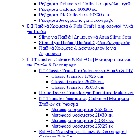
Ριζόχαρτα Deluxe Art Collection μεγάλα μεγέθη
Ριζόχαρτα Cadence 60X80 εκ.
Ριζόχαρτα DR Collection 40X30 cm
Ριζόχαρτα Αγιογραφίες για Decoupage


Παιδικά Χρώματα & Kids Craft | Δημιουργικά Υλικά
για Παιδιά
Slime για Παιδιά | Δημιουργικά Aqua Slime Sets
Stencil για Παιδιά | Παιδικά Σχέδια Ζωγραφικής
Παιδικά Χρώματα & Δακτυλομπογιές για
Δημιουργία


Transfer Cadence & Rub-On | Μεταφορά Εικόνας
για Έπιπλα & Decoupage


Classic Transfer Cadence για Έπιπλα & DIY
Classic transfer 17Χ25 cm
Classic transfer 25Χ35 cm
Classic transfer 35Χ50 cm
Home Decor Transfer για Furniture Makeover


Transfer Υφάσματος Cadence | Μεταφορά
Σχεδίων σε Ύφασμα
Μεταφορά υφάσματος 25Χ35 εκ
Μεταφορά υφάσματος 21Χ30 εκ.
Μεταφορά υφάσματος 30Χ42 εκ.
Μεταφορά υφάσματος 25Χ25 εκ.
Rub-On Transfer για Έπιπλα & Decoupage |