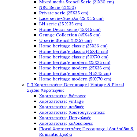
Mixed media Stencil Serie (21X30 cm)
NBC Serie (21X30)
Private serie (25X35 cm)
Lace serie-Δαντέλα (25 X 35 cm)
BN serie (25 X 35 cm)
Home Decor serie (45X45 cm)
Grunge Collection (45X45 cm)
U serie Stencil (13X57 cm)
Home heritage classic (25X36 cm)
Home heritage classic (45X45 cm)
Home heritage classic (50X70 cm)
Home heritage modern (25X25 cm)
Home heritage modern (25X36 cm)
Home heritage modern (45X45 cm)
Home heritage modern (50X70 cm)


Χαρτοπετσέτες Decoupage | Vintage & Floral
Σχέδια Χειροτεχνίας
Χαρτοπετσέτες διάφορες
Χαρτοπετσέτες vintage
Χαρτοπετσέτες παιδικές
Χαρτοπετσέτες Χριστουγεννιάτικες
Χαρτοπετσέτες Πασχαλινές
Χαρτοπετσέτες καλοκαιρινές
Floral Χαρτοπετσέτες Decoupage | Λουλούδια &
Romantic Σχέδια