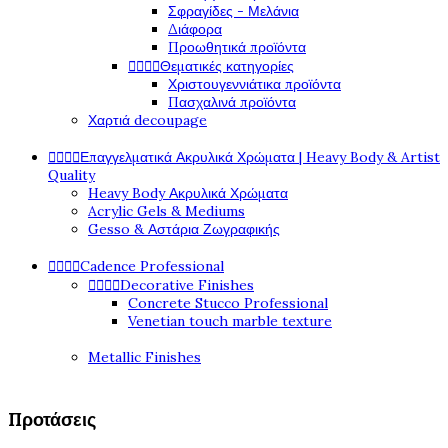
Σφραγίδες - Μελάνια
Διάφορα
Προωθητικά προϊόντα




Θεματικές κατηγορίες
Χριστουγεννιάτικα προϊόντα
Πασχαλινά προϊόντα
Χαρτιά decoupage




Επαγγελματικά Ακρυλικά Χρώματα | Heavy Body & Artist
Quality
Heavy Body Ακρυλικά Χρώματα
Acrylic Gels & Mediums
Gesso & Αστάρια Ζωγραφικής




Cadence Professional




Decorative Finishes
Concrete Stucco Professional
Venetian touch marble texture
Metallic Finishes
Προτάσεις