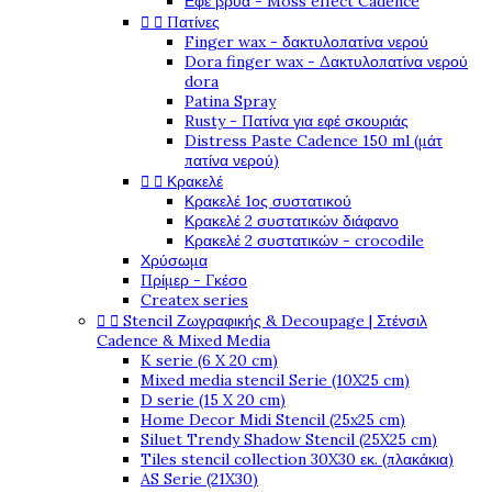
Εφέ βρύα - Moss effect Cadence


Πατίνες
Finger wax - δακτυλοπατίνα νερού
Dora finger wax - Δακτυλοπατίνα νερού
dora
Patina Spray
Rusty - Πατίνα για εφέ σκουριάς
Distress Paste Cadence 150 ml (μάτ
πατίνα νερού)


Κρακελέ
Κρακελέ 1ος συστατικού
Κρακελέ 2 συστατικών διάφανο
Κρακελέ 2 συστατικών - crocodile
Χρύσωμα
Πρίμερ - Γκέσο
Createx series


Stencil Ζωγραφικής & Decoupage | Στένσιλ
Cadence & Mixed Media
K serie (6 X 20 cm)
Mixed media stencil Serie (10X25 cm)
D serie (15 X 20 cm)
Home Decor Midi Stencil (25x25 cm)
Siluet Trendy Shadow Stencil (25X25 cm)
Tiles stencil collection 30X30 εκ. (πλακάκια)
AS Serie (21X30)