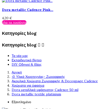
Dora metallic Cadence Pink...
4,20 €
όλα τα προϊόντα
Κατηγορίες blog
Κατηγορίες blog


Τα νέα μας
Εκπαιδευτικά βίντεο
DIY Οδηγοί & Ιδέες
Αρχική
🎨 Υλικά Χεροτεχνίας- Ζωγραφικής
Ακρυλικά Χρώματα Ζωγραφικής & Decoupage Cadence
Χρώματα για ύφασμα
Dora μεταλλικά υφάσματος Cadence 50 ml
Dora metallic textile platinium
Εξαντλημένο