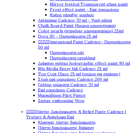
Mirror festival Transparent glass paint
Frost effect paint - Εφέ παγωμένου
Κρέμα χάραξης γυαλιού
Antiquing Cadence 70 ml - Υγρή κάσια
Chalk Board Paint (Χρώμα μαυροπίνακα)
Color pearls (σταγόνες μαργαριταριών) 25ml
Dora 3D - Περιγράμματα 25 ml




Dimensional Paint Cadence- Περιγράμματα
50 ml
Περιγράμματα μάτ
Περιγράμματα μεταλλικά
Διάφανο γκλίτερ holographic effect paint 90 ml
Mix Media Spray Ink Cadence 25 ml
Top Coat Glaze 25 ml (χρώμα για σκιάσεις)
Σπρέι εφέ μαρμάρου Cadence 200 ml
Γκλίτερ χρώματα Cadence 70 ml
Εφέ μαρμάρου Cadence
Μαρκαδόροι Pilot Pintor
Σκόνες embossing Wow




Πάστες Διαμόρφωσης & Relief Paste Cadence |
Texture & Ανάγλυφα Εφέ
Κλασικές πάστες διαμόρφωσης
Πάστα διαμόρφωσης διάφανη