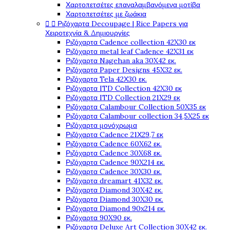
Χαρτοπετσέτες επαναλαμβανόμενα μοτίβα
Χαρτοπετσέτες με ζωάκια


Ριζόχαρτα Decoupage | Rice Papers για
Χειροτεχνία & Δημιουργίες
Ριζόχαρτα Cadence collection 42X30 εκ
Ριζόχαρτα metal leaf Cadence 42X31 εκ
Ριζόχαρτα Nagehan aka 30X42 εκ.
Ριζόχαρτα Paper Designs 45X32 εκ.
Ριζόχαρτα Tela 42Χ30 εκ.
Ριζόχαρτα ITD Collection 42X30 εκ
Ριζόχαρτα ITD Collection 21X29 εκ
Ριζόχαρτα Calambour Collection 50X35 εκ
Ριζόχαρτα Calambour collection 34,5X25 εκ
Ριζόχαρτα μονόχρωμα
Ριζόχαρτα Cadence 21Χ29,7 εκ
Ριζόχαρτα Cadence 60X62 εκ.
Ριζόχαρτα Cadence 30X68 εκ.
Ριζόχαρτα Cadence 90X214 εκ.
Ριζόχαρτα Cadence 30X30 εκ.
Ριζόχαρτα dreamart 41X32 εκ.
Ριζόχαρτα Diamond 30X42 εκ.
Ριζόχαρτα Diamond 30X30 εκ.
Ριζόχαρτα Diamond 90x214 εκ.
Ριζόχαρτα 90X90 εκ.
Ριζόχαρτα Deluxe Art Collection 30X42 εκ.