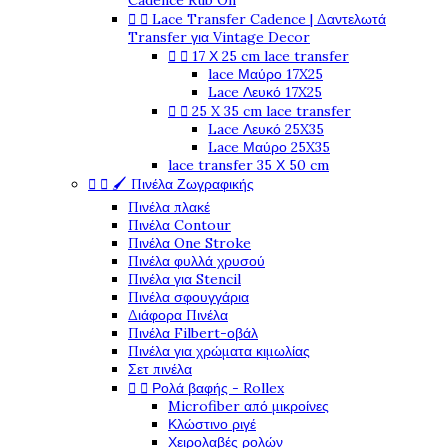
Cadence Rub On


Lace Transfer Cadence | Δαντελωτά
Transfer για Vintage Decor


17 Χ 25 cm lace transfer
lace Μαύρο 17X25
Lace Λευκό 17X25


25 X 35 cm lace transfer
Lace Λευκό 25X35
Lace Μαύρο 25X35
lace transfer 35 Χ 50 cm


🖌️ Πινέλα Ζωγραφικής
Πινέλα πλακέ
Πινέλα Contour
Πινέλα One Stroke
Πινέλα φυλλά χρυσού
Πινέλα για Stencil
Πινέλα σφουγγάρια
Διάφορα Πινέλα
Πινέλα Filbert-οβάλ
Πινέλα για χρώματα κιμωλίας
Σετ πινέλα


Ρολά βαφής - Rollex
Microfiber από μικροίνες
Κλώστινο ριγέ
Χειρολαβές ρολών