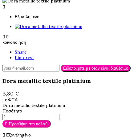

Εξαντλημένο


κοινοποίηση
Share
Pinterest
Ειδοποιήστε με όταν είναι διαθέσιμο
Dora metallic textile platinium
3,80 €
με ΦΠΑ
Dora metallic textile platinium
Ποσότητα

Προσθήκη στο καλάθι

Εξαντλημένο