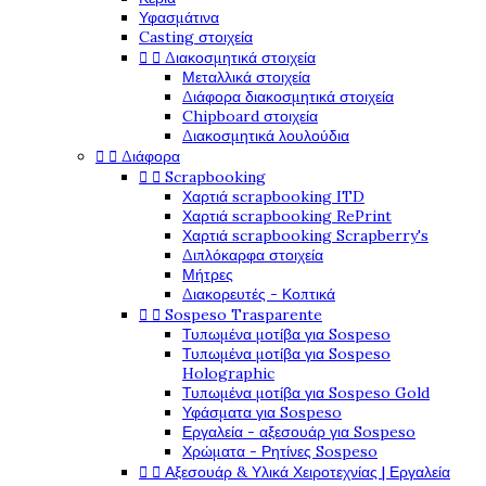
Υφασμάτινα
Casting στοιχεία


Διακοσμητικά στοιχεία
Μεταλλικά στοιχεία
Διάφορα διακοσμητικά στοιχεία
Chipboard στοιχεία
Διακοσμητικά λουλούδια


Διάφορα


Scrapbooking
Χαρτιά scrapbooking ITD
Χαρτιά scrapbooking RePrint
Χαρτιά scrapbooking Scrapberry's
Διπλόκαρφα στοιχεία
Μήτρες
Διακορευτές - Κοπτικά


Sospeso Trasparente
Τυπωμένα μοτίβα για Sospeso
Τυπωμένα μοτίβα για Sospeso
Holographic
Τυπωμένα μοτίβα για Sospeso Gold
Υφάσματα για Sospeso
Εργαλεία - αξεσουάρ για Sospeso
Χρώματα - Ρητίνες Sospeso


Αξεσουάρ & Υλικά Χειροτεχνίας | Εργαλεία