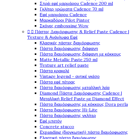
Σπρέι εφέ μαρμάρου Cadence 200 ml
Γκλίτερ χρώματα Cadence 70 ml
Εφέ μαρμάρου Cadence
Μαρκαδόροι Pilot Pintor
Σκόνες embossing Wow


Πάστες Διαμόρφωσης & Relief Paste Cadence |
Texture & Ανάγλυφα Εφέ
Κλασικές πάστες διαμόρφωσης
Πάστα διαμόρφωσης διάφανη
Πάστα διαμόρφωσης διάφανη με κόκκους
Matte Metallic Paste 250 ml
Texture art relief paste
Πάστα κρακελέ
Vintage legend - αντικέ γκέσο
Πάστα εφέ πέτρας
Πάστα διαμόρφωσης μεταλλική λεία
Diamond Πάστα Διαμόρφωσης Cadence |
Μεταλλική Relief Paste με Diamond Effect
Πάστα διαμόρφωσης με κόκκους Dora perla
Πάστα διαμόρφωσης Hi-Lite
Πάστα διαμόρφωσης γκλίτερ
Εφέ μπετόν
Concrete stucco
Expanding (διογκωτική) πάστα διαμόρφωσης
Ελαστική πάστα διαμόφωσης