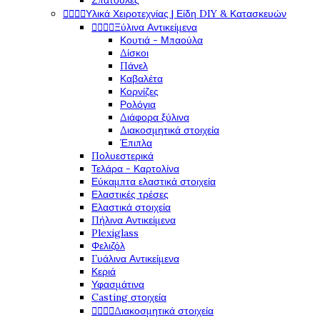
Σπάτουλες




Υλικά Χειροτεχνίας | Είδη DIY & Κατασκευών




Ξύλινα Αντικείμενα
Κουτιά - Μπαούλα
Δίσκοι
Πάνελ
Καβαλέτα
Κορνίζες
Ρολόγια
Διάφορα ξύλινα
Διακοσμητικά στοιχεία
Έπιπλα
Πολυεστερικά
Τελάρα - Καρτολίνα
Εύκαμπτα ελαστικά στοιχεία
Ελαστικές τρέσες
Ελαστικά στοιχεία
Πήλινα Αντικείμενα
Plexiglass
Φελιζόλ
Γυάλινα Αντικείμενα
Κεριά
Υφασμάτινα
Casting στοιχεία




Διακοσμητικά στοιχεία