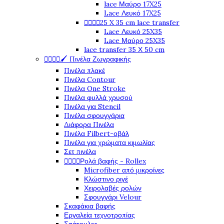
lace Μαύρο 17X25
Lace Λευκό 17X25




25 X 35 cm lace transfer
Lace Λευκό 25X35
Lace Μαύρο 25X35
lace transfer 35 Χ 50 cm




🖌️ Πινέλα Ζωγραφικής
Πινέλα πλακέ
Πινέλα Contour
Πινέλα One Stroke
Πινέλα φυλλά χρυσού
Πινέλα για Stencil
Πινέλα σφουγγάρια
Διάφορα Πινέλα
Πινέλα Filbert-οβάλ
Πινέλα για χρώματα κιμωλίας
Σετ πινέλα




Ρολά βαφής - Rollex
Microfiber από μικροίνες
Κλώστινο ριγέ
Χειρολαβές ρολών
Σφουγγάρι Velour
Σκαφάκια βαφής
Εργαλεία τεχνοτροπίας