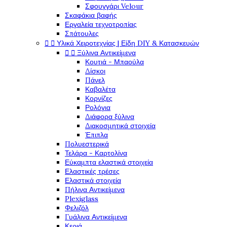
Σφουγγάρι Velour
Σκαφάκια βαφής
Εργαλεία τεχνοτροπίας
Σπάτουλες


Υλικά Χειροτεχνίας | Είδη DIY & Κατασκευών


Ξύλινα Αντικείμενα
Κουτιά - Μπαούλα
Δίσκοι
Πάνελ
Καβαλέτα
Κορνίζες
Ρολόγια
Διάφορα ξύλινα
Διακοσμητικά στοιχεία
Έπιπλα
Πολυεστερικά
Τελάρα - Καρτολίνα
Εύκαμπτα ελαστικά στοιχεία
Ελαστικές τρέσες
Ελαστικά στοιχεία
Πήλινα Αντικείμενα
Plexiglass
Φελιζόλ
Γυάλινα Αντικείμενα
Κεριά