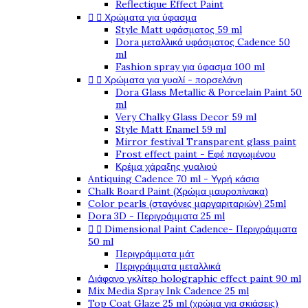
Reflectique Effect Paint


Χρώματα για ύφασμα
Style Matt υφάσματος 59 ml
Dora μεταλλικά υφάσματος Cadence 50
ml
Fashion spray για ύφασμα 100 ml


Χρώματα για γυαλί - πορσελάνη
Dora Glass Metallic & Porcelain Paint 50
ml
Very Chalky Glass Decor 59 ml
Style Matt Enamel 59 ml
Mirror festival Transparent glass paint
Frost effect paint - Εφέ παγωμένου
Κρέμα χάραξης γυαλιού
Antiquing Cadence 70 ml - Υγρή κάσια
Chalk Board Paint (Χρώμα μαυροπίνακα)
Color pearls (σταγόνες μαργαριταριών) 25ml
Dora 3D - Περιγράμματα 25 ml


Dimensional Paint Cadence- Περιγράμματα
50 ml
Περιγράμματα μάτ
Περιγράμματα μεταλλικά
Διάφανο γκλίτερ holographic effect paint 90 ml
Mix Media Spray Ink Cadence 25 ml
Top Coat Glaze 25 ml (χρώμα για σκιάσεις)