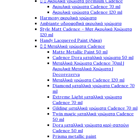


Ακρυλικά χρώματα premium Cadence
Ακρυλικά χρώματα Cadence 70 ml
Ακρυλικά χρώματα Cadence 120 ml
Harmony ακρυλικά χρώματα
Ambiante υδροφοβικά ακρυλικά χρώματα
Style Matt Cadence – Ματ Ακρυλικά Χρώματα
120 ml
Handy Lacquered Paint (Λάκα)


Μεταλλικά χρώματα Cadence
Matte Metallic Paint 50 ml
Cadence Dora μεταλλικά χρώματα 50 ml
Μεταλλικά Χρώματα Cadence 70ml |
Ακρυλικά Μεταλλικά Χρώματα |
Decorezerva
Μεταλλικά χρώματα Cadence 120 ml
Diamond μεταλλικά χρώματα Cadence 70
ml
Extreme Light μεταλλικά χρώματα
Cadence 70 ml
Gilding μεταλλικά χρώματα Cadence 70 ml
Twin magic μεταλλικά χρώματα Cadence
50 ml
Dora μεταλλικά χρώματα κερί-σαπούνι
Cadence 50 ml
Prisma metallic paint