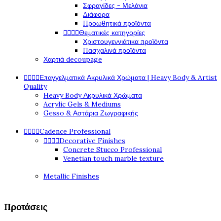
Σφραγίδες - Μελάνια
Διάφορα
Προωθητικά προϊόντα




Θεματικές κατηγορίες
Χριστουγεννιάτικα προϊόντα
Πασχαλινά προϊόντα
Χαρτιά decoupage




Επαγγελματικά Ακρυλικά Χρώματα | Heavy Body & Artist
Quality
Heavy Body Ακρυλικά Χρώματα
Acrylic Gels & Mediums
Gesso & Αστάρια Ζωγραφικής




Cadence Professional




Decorative Finishes
Concrete Stucco Professional
Venetian touch marble texture
Metallic Finishes
Προτάσεις