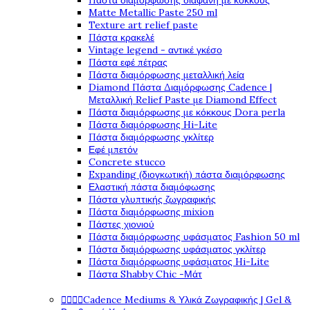
Πάστα διαμόρφωσης διάφανη με κόκκους
Matte Metallic Paste 250 ml
Texture art relief paste
Πάστα κρακελέ
Vintage legend - αντικέ γκέσο
Πάστα εφέ πέτρας
Πάστα διαμόρφωσης μεταλλική λεία
Diamond Πάστα Διαμόρφωσης Cadence |
Μεταλλική Relief Paste με Diamond Effect
Πάστα διαμόρφωσης με κόκκους Dora perla
Πάστα διαμόρφωσης Hi-Lite
Πάστα διαμόρφωσης γκλίτερ
Εφέ μπετόν
Concrete stucco
Expanding (διογκωτική) πάστα διαμόρφωσης
Ελαστική πάστα διαμόφωσης
Πάστα γλυπτικής ζωγραφικής
Πάστα διαμόρφωσης mixion
Πάστες χιονιού
Πάστα διαμόρφωσης υφάσματος Fashion 50 ml
Πάστα διαμόρφωσης υφάσματος γκλίτερ
Πάστα διαμόρφωσης υφάσματος Hi-Lite
Πάστα Shabby Chic -Μάτ




Cadence Mediums & Υλικά Ζωγραφικής | Gel &