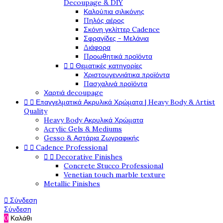
Decoupage & DIY
Καλούπια σιλικόνης
Πηλός αέρος
Σκόνη γκλίττερ Cadence
Σφραγίδες - Μελάνια
Διάφορα
Προωθητικά προϊόντα


Θεματικές κατηγορίες
Χριστουγεννιάτικα προϊόντα
Πασχαλινά προϊόντα
Χαρτιά decoupage


Επαγγελματικά Ακρυλικά Χρώματα | Heavy Body & Artist
Quality
Heavy Body Ακρυλικά Χρώματα
Acrylic Gels & Mediums
Gesso & Αστάρια Ζωγραφικής


Cadence Professional


Decorative Finishes
Concrete Stucco Professional
Venetian touch marble texture
Metallic Finishes

Σύνδεση
Σύνδεση
0
Καλάθι