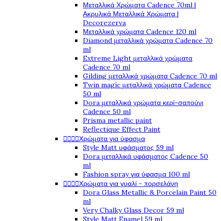
Μεταλλικά Χρώματα Cadence 70ml |
Ακρυλικά Μεταλλικά Χρώματα |
Decorezerva
Μεταλλικά χρώματα Cadence 120 ml
Diamond μεταλλικά χρώματα Cadence 70
ml
Extreme Light μεταλλικά χρώματα
Cadence 70 ml
Gilding μεταλλικά χρώματα Cadence 70 ml
Twin magic μεταλλικά χρώματα Cadence
50 ml
Dora μεταλλικά χρώματα κερί-σαπούνι
Cadence 50 ml
Prisma metallic paint
Reflectique Effect Paint




Χρώματα για ύφασμα
Style Matt υφάσματος 59 ml
Dora μεταλλικά υφάσματος Cadence 50
ml
Fashion spray για ύφασμα 100 ml




Χρώματα για γυαλί - πορσελάνη
Dora Glass Metallic & Porcelain Paint 50
ml
Very Chalky Glass Decor 59 ml
Style Matt Enamel 59 ml