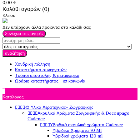
0,00 €
Καλάθι αγορών (0)
Κλείσε
Δεν υπάρχουν άλλα προϊόντα στο καλάθι σας
Συνέχεια στις αγορές
αναζήτηση
Χονδρική πώληση
Καταστήματα συνεργατών
Τρόποι αποστολής & μεταφορικά
Ωράριο καταστήματος - επικοινωνία

Κατάλογος




🎨 Υλικά Χεροτεχνίας- Ζωγραφικής




Ακρυλικά Χρώματα Ζωγραφικής & Decoupage
Cadence




Υβριδικά ακρυλικά χρώματα Cadence
Υβριδικά Χρώματα 70 Ml
Υβριδικά χρώματα 120 ml