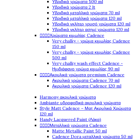
Υβριδικά χρώματα 500 ml
Υβριδικά χρώματα 2 lt
Υβριδικά μεταλλικά χρώματα 70 ml
Υβριδικά μεταλλικά χρώματα 120 ml
Υβριδικά γκλίτερ χρυσό χρώματα 120 ml
Υβριδικά γκλίτερ ασημί χρώματα 120 ml




Χρώματα κιμωλίας Cadence
Very chalky - χρώμα κιμωλίας Cadence
150 ml
Very chalky - χρώμα κιμωλίας Cadence
500 ml
Very chalky wash effect Cadence -
Ημιδιάφανο χρώμα κιμωλίας 90 ml




Ακρυλικά χρώματα premium Cadence
Ακρυλικά χρώματα Cadence 70 ml
Ακρυλικά χρώματα Cadence 120 ml
Harmony ακρυλικά χρώματα
Ambiante υδροφοβικά ακρυλικά χρώματα
Style Matt Cadence – Ματ Ακρυλικά Χρώματα
120 ml
Handy Lacquered Paint (Λάκα)




Μεταλλικά χρώματα Cadence
Matte Metallic Paint 50 ml
Cadence Dora μεταλλικά χρώματα 50 ml