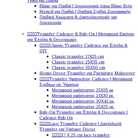
Υλικά για Παιδιά
Slime για Παιδιά | Δημιουργικά Aqua Slime Sets
Stencil για Παιδιά | Παιδικά Σχέδια Ζωγραφικής
Παιδικά Χρώματα & Δακτυλομπογιές για
Δημιουργία




Transfer Cadence & Rub-On | Μεταφορά Εικόνας
για Έπιπλα & Decoupage




Classic Transfer Cadence για Έπιπλα &
DIY
Classic transfer 17Χ25 cm
Classic transfer 25Χ35 cm
Classic transfer 35Χ50 cm
Home Decor Transfer για Furniture Makeover




Transfer Υφάσματος Cadence | Μεταφορά
Σχεδίων σε Ύφασμα
Μεταφορά υφάσματος 25Χ35 εκ
Μεταφορά υφάσματος 21Χ30 εκ.
Μεταφορά υφάσματος 30Χ42 εκ.
Μεταφορά υφάσματος 25Χ25 εκ.
Rub-On Transfer για Έπιπλα & Decoupage |
Cadence Rub On




Lace Transfer Cadence | Δαντελωτά
Transfer για Vintage Decor




17 Χ 25 cm lace transfer