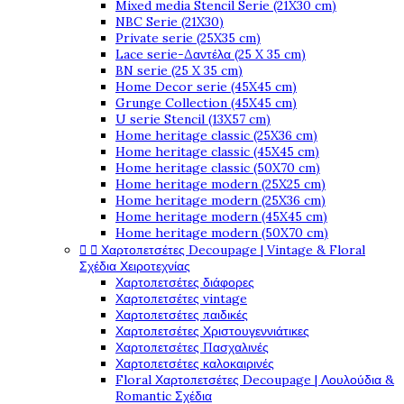
Mixed media Stencil Serie (21X30 cm)
NBC Serie (21X30)
Private serie (25X35 cm)
Lace serie-Δαντέλα (25 X 35 cm)
BN serie (25 X 35 cm)
Home Decor serie (45X45 cm)
Grunge Collection (45X45 cm)
U serie Stencil (13X57 cm)
Home heritage classic (25X36 cm)
Home heritage classic (45X45 cm)
Home heritage classic (50X70 cm)
Home heritage modern (25X25 cm)
Home heritage modern (25X36 cm)
Home heritage modern (45X45 cm)
Home heritage modern (50X70 cm)


Χαρτοπετσέτες Decoupage | Vintage & Floral
Σχέδια Χειροτεχνίας
Χαρτοπετσέτες διάφορες
Χαρτοπετσέτες vintage
Χαρτοπετσέτες παιδικές
Χαρτοπετσέτες Χριστουγεννιάτικες
Χαρτοπετσέτες Πασχαλινές
Χαρτοπετσέτες καλοκαιρινές
Floral Χαρτοπετσέτες Decoupage | Λουλούδια &
Romantic Σχέδια