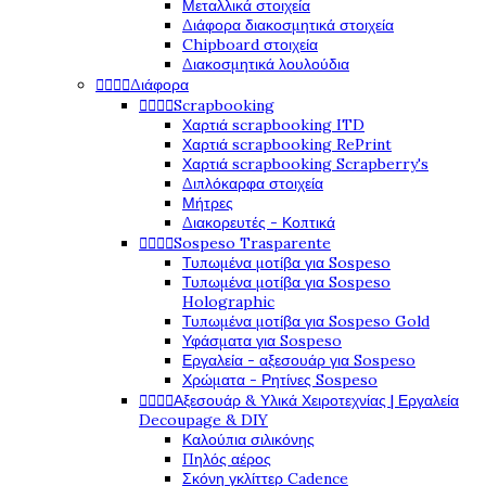
Μεταλλικά στοιχεία
Διάφορα διακοσμητικά στοιχεία
Chipboard στοιχεία
Διακοσμητικά λουλούδια




Διάφορα




Scrapbooking
Χαρτιά scrapbooking ITD
Χαρτιά scrapbooking RePrint
Χαρτιά scrapbooking Scrapberry's
Διπλόκαρφα στοιχεία
Μήτρες
Διακορευτές - Κοπτικά




Sospeso Trasparente
Τυπωμένα μοτίβα για Sospeso
Τυπωμένα μοτίβα για Sospeso
Holographic
Τυπωμένα μοτίβα για Sospeso Gold
Υφάσματα για Sospeso
Εργαλεία - αξεσουάρ για Sospeso
Χρώματα - Ρητίνες Sospeso




Αξεσουάρ & Υλικά Χειροτεχνίας | Εργαλεία
Decoupage & DIY
Καλούπια σιλικόνης
Πηλός αέρος
Σκόνη γκλίττερ Cadence