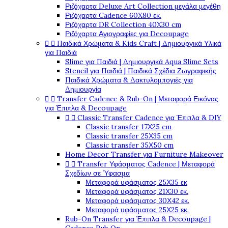
Ριζόχαρτα Deluxe Art Collection μεγάλα μεγέθη
Ριζόχαρτα Cadence 60X80 εκ.
Ριζόχαρτα DR Collection 40X30 cm
Ριζόχαρτα Αγιογραφίες για Decoupage


Παιδικά Χρώματα & Kids Craft | Δημιουργικά Υλικά
για Παιδιά
Slime για Παιδιά | Δημιουργικά Aqua Slime Sets
Stencil για Παιδιά | Παιδικά Σχέδια Ζωγραφικής
Παιδικά Χρώματα & Δακτυλομπογιές για
Δημιουργία


Transfer Cadence & Rub-On | Μεταφορά Εικόνας
για Έπιπλα & Decoupage


Classic Transfer Cadence για Έπιπλα & DIY
Classic transfer 17Χ25 cm
Classic transfer 25Χ35 cm
Classic transfer 35Χ50 cm
Home Decor Transfer για Furniture Makeover


Transfer Υφάσματος Cadence | Μεταφορά
Σχεδίων σε Ύφασμα
Μεταφορά υφάσματος 25Χ35 εκ
Μεταφορά υφάσματος 21Χ30 εκ.
Μεταφορά υφάσματος 30Χ42 εκ.
Μεταφορά υφάσματος 25Χ25 εκ.
Rub-On Transfer για Έπιπλα & Decoupage |