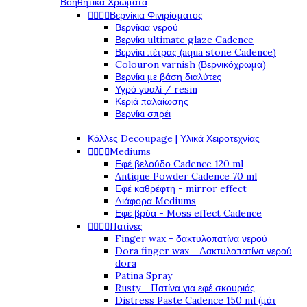
Βοηθητικά Χρώματα




Βερνίκια Φινιρίσματος
Βερνίκια νερού
Βερνίκι ultimate glaze Cadence
Βερνίκι πέτρας (aqua stone Cadence)
Colouron varnish (Βερνικόχρωμα)
Βερνίκι με βάση διαλύτες
Υγρό γυαλί / resin
Κεριά παλαίωσης
Βερνίκι σπρέι
Κόλλες Decoupage | Υλικά Χειροτεχνίας




Mediums
Εφέ βελούδο Cadence 120 ml
Antique Powder Cadence 70 ml
Εφέ καθρέφτη - mirror effect
Διάφορα Mediums
Εφέ βρύα - Moss effect Cadence




Πατίνες
Finger wax - δακτυλοπατίνα νερού
Dora finger wax - Δακτυλοπατίνα νερού
dora
Patina Spray
Rusty - Πατίνα για εφέ σκουριάς
Distress Paste Cadence 150 ml (μάτ