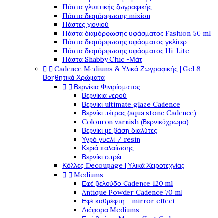
Πάστα γλυπτικής ζωγραφικής
Πάστα διαμόρφωσης mixion
Πάστες χιονιού
Πάστα διαμόρφωσης υφάσματος Fashion 50 ml
Πάστα διαμόρφωσης υφάσματος γκλίτερ
Πάστα διαμόρφωσης υφάσματος Hi-Lite
Πάστα Shabby Chic -Μάτ


Cadence Mediums & Υλικά Ζωγραφικής | Gel &
Βοηθητικά Χρώματα


Βερνίκια Φινιρίσματος
Βερνίκια νερού
Βερνίκι ultimate glaze Cadence
Βερνίκι πέτρας (aqua stone Cadence)
Colouron varnish (Βερνικόχρωμα)
Βερνίκι με βάση διαλύτες
Υγρό γυαλί / resin
Κεριά παλαίωσης
Βερνίκι σπρέι
Κόλλες Decoupage | Υλικά Χειροτεχνίας


Mediums
Εφέ βελούδο Cadence 120 ml
Antique Powder Cadence 70 ml
Εφέ καθρέφτη - mirror effect
Διάφορα Mediums