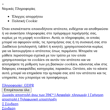
×
Νομικές Πληροφορίες
Έλεγχος απορρήτου
Πολιτική Cookie
Όταν επισκέπτεστε οποιονδήποτε ιστότοπο, ενδέχεται να αποθηκεύσει
ή να ανακτήσει πληροφορίες στο πρόγραμμα περιήγησής σας,
κυρίως με τη μορφή «cookies». Αυτές οι πληροφορίες, οι οποίες
μπορεί να αφορούν εσάς, τις προτιμήσεις σας ή τη συσκευή σας στο
Διαδίκτυο (υπολογιστή, tablet ή κινητό), χρησιμοποιούνται κυρίως
για να λειτουργήσει ο ιστότοπος όπως περιμένετε. Μπορείτε να
μάθετε περισσότερα σχετικά με τον τρόπο με τον οποίο
χρησιμοποιούμε τα cookies σε αυτόν τον ιστότοπο και να
αποτρέψετε τη ρύθμιση των μη βασικών cookies, κάνοντας κλικ στις
διάφορες επικεφαλίδες κατηγορίας παρακάτω. Ωστόσο, εάν το κάνετε
αυτό, μπορεί να επηρεάσει την εμπειρία σας από τον ιστότοπο και τις
υπηρεσίες που μπορούμε να προσφέρουμε.
Πληροφορίες: GDPR
Επιτρέπονται όλα
Δωρεάν αποστολή άνω των 39€* | Ασφαλείς πληρωμές | Γρήγορη
αποστολή | Τηλεφωνική υποστήριξη

Σύνδεση
Σύνδεση