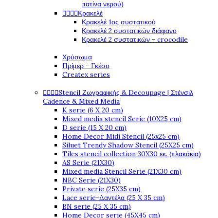
πατίνα νερού)




Κρακελέ
Κρακελέ 1ος συστατικού
Κρακελέ 2 συστατικών διάφανο
Κρακελέ 2 συστατικών - crocodile
Χρύσωμα
Πρίμερ - Γκέσο
Createx series




Stencil Ζωγραφικής & Decoupage | Στένσιλ
Cadence & Mixed Media
K serie (6 X 20 cm)
Mixed media stencil Serie (10X25 cm)
D serie (15 X 20 cm)
Home Decor Midi Stencil (25x25 cm)
Siluet Trendy Shadow Stencil (25X25 cm)
Tiles stencil collection 30X30 εκ. (πλακάκια)
AS Serie (21X30)
Mixed media Stencil Serie (21X30 cm)
NBC Serie (21X30)
Private serie (25X35 cm)
Lace serie-Δαντέλα (25 X 35 cm)
BN serie (25 X 35 cm)
Home Decor serie (45X45 cm)