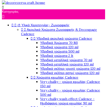

Κατηγορίες



🎨 Υλικά Χεροτεχνίας- Ζωγραφικής


Ακρυλικά Χρώματα Ζωγραφικής & Decoupage
Cadence


Υβριδικά ακρυλικά χρώματα Cadence
Υβριδικά Χρώματα 70 Ml
Υβριδικά χρώματα 120 ml
Υβριδικά χρώματα 500 ml
Υβριδικά χρώματα 2 lt
Υβριδικά μεταλλικά χρώματα 70 ml
Υβριδικά μεταλλικά χρώματα 120 ml
Υβριδικά γκλίτερ χρυσό χρώματα 120 ml
Υβριδικά γκλίτερ ασημί χρώματα 120 ml


Χρώματα κιμωλίας Cadence
Very chalky - χρώμα κιμωλίας Cadence
150 ml
Very chalky - χρώμα κιμωλίας Cadence
500 ml
Very chalky wash effect Cadence -
Ημιδιάφανο χρώμα κιμωλίας 90 ml