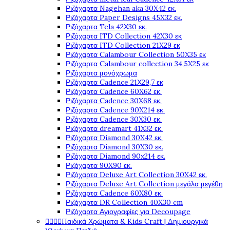
Ριζόχαρτα Nagehan aka 30X42 εκ.
Ριζόχαρτα Paper Designs 45X32 εκ.
Ριζόχαρτα Tela 42Χ30 εκ.
Ριζόχαρτα ITD Collection 42X30 εκ
Ριζόχαρτα ITD Collection 21X29 εκ
Ριζόχαρτα Calambour Collection 50X35 εκ
Ριζόχαρτα Calambour collection 34,5X25 εκ
Ριζόχαρτα μονόχρωμα
Ριζόχαρτα Cadence 21Χ29,7 εκ
Ριζόχαρτα Cadence 60X62 εκ.
Ριζόχαρτα Cadence 30X68 εκ.
Ριζόχαρτα Cadence 90X214 εκ.
Ριζόχαρτα Cadence 30X30 εκ.
Ριζόχαρτα dreamart 41X32 εκ.
Ριζόχαρτα Diamond 30X42 εκ.
Ριζόχαρτα Diamond 30X30 εκ.
Ριζόχαρτα Diamond 90x214 εκ.
Ριζόχαρτα 90X90 εκ.
Ριζόχαρτα Deluxe Art Collection 30X42 εκ.
Ριζόχαρτα Deluxe Art Collection μεγάλα μεγέθη
Ριζόχαρτα Cadence 60X80 εκ.
Ριζόχαρτα DR Collection 40X30 cm
Ριζόχαρτα Αγιογραφίες για Decoupage




Παιδικά Χρώματα & Kids Craft | Δημιουργικά