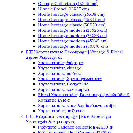
Grunge Collection (45X45 cm)
U serie Stencil (13X57 cm)
Home heritage classic (25X36 cm)
Home heritage classic (45X45 cm)
Home heritage classic (50X70 cm)
Home heritage modern (25X25 cm)
Home heritage modern (25X36 cm)
Home heritage modern (45X45 cm)
Home heritage modern (50X70 cm)




Χαρτοπετσέτες Decoupage | Vintage & Floral
Σχέδια Χειροτεχνίας
Χαρτοπετσέτες διάφορες
Χαρτοπετσέτες vintage
Χαρτοπετσέτες παιδικές
Χαρτοπετσέτες Χριστουγεννιάτικες
Χαρτοπετσέτες Πασχαλινές
Χαρτοπετσέτες καλοκαιρινές
Floral Χαρτοπετσέτες Decoupage | Λουλούδια &
Romantic Σχέδια
Χαρτοπετσέτες επαναλαμβανόμενα μοτίβα
Χαρτοπετσέτες με ζωάκια




Ριζόχαρτα Decoupage | Rice Papers για
Χειροτεχνία & Δημιουργίες
Ριζόχαρτα Cadence collection 42X30 εκ
Ριζόχαρτα metal leaf Cadence 42X31 εκ