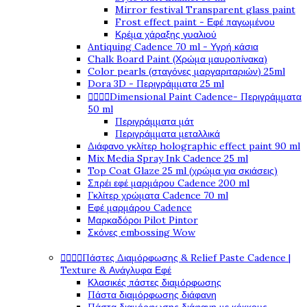
Mirror festival Transparent glass paint
Frost effect paint - Εφέ παγωμένου
Κρέμα χάραξης γυαλιού
Antiquing Cadence 70 ml - Υγρή κάσια
Chalk Board Paint (Χρώμα μαυροπίνακα)
Color pearls (σταγόνες μαργαριταριών) 25ml
Dora 3D - Περιγράμματα 25 ml




Dimensional Paint Cadence- Περιγράμματα
50 ml
Περιγράμματα μάτ
Περιγράμματα μεταλλικά
Διάφανο γκλίτερ holographic effect paint 90 ml
Mix Media Spray Ink Cadence 25 ml
Top Coat Glaze 25 ml (χρώμα για σκιάσεις)
Σπρέι εφέ μαρμάρου Cadence 200 ml
Γκλίτερ χρώματα Cadence 70 ml
Εφέ μαρμάρου Cadence
Μαρκαδόροι Pilot Pintor
Σκόνες embossing Wow




Πάστες Διαμόρφωσης & Relief Paste Cadence |
Texture & Ανάγλυφα Εφέ
Κλασικές πάστες διαμόρφωσης
Πάστα διαμόρφωσης διάφανη