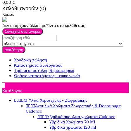
0,00 €
Καλάθι αγορών (0)
Κλείσε
Δεν υπάρχουν άλλα προϊόντα στο καλάθι σας
Συνέχεια στις αγορές
αναζήτηση
Χονδρική πώληση
Καταστήματα συνεργατών
Τρόποι αποστολής & μεταφορικά
Ωράριο καταστήματος - επικοινωνία

Κατάλογος




🎨 Υλικά Χεροτεχνίας- Ζωγραφικής




Ακρυλικά Χρώματα Ζωγραφικής & Decoupage
Cadence




Υβριδικά ακρυλικά χρώματα Cadence
Υβριδικά Χρώματα 70 Ml
Υβριδικά χρώματα 120 ml