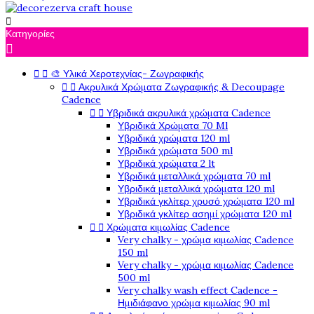

Κατηγορίες



🎨 Υλικά Χεροτεχνίας- Ζωγραφικής


Ακρυλικά Χρώματα Ζωγραφικής & Decoupage
Cadence


Υβριδικά ακρυλικά χρώματα Cadence
Υβριδικά Χρώματα 70 Ml
Υβριδικά χρώματα 120 ml
Υβριδικά χρώματα 500 ml
Υβριδικά χρώματα 2 lt
Υβριδικά μεταλλικά χρώματα 70 ml
Υβριδικά μεταλλικά χρώματα 120 ml
Υβριδικά γκλίτερ χρυσό χρώματα 120 ml
Υβριδικά γκλίτερ ασημί χρώματα 120 ml


Χρώματα κιμωλίας Cadence
Very chalky - χρώμα κιμωλίας Cadence
150 ml
Very chalky - χρώμα κιμωλίας Cadence
500 ml
Very chalky wash effect Cadence -
Ημιδιάφανο χρώμα κιμωλίας 90 ml