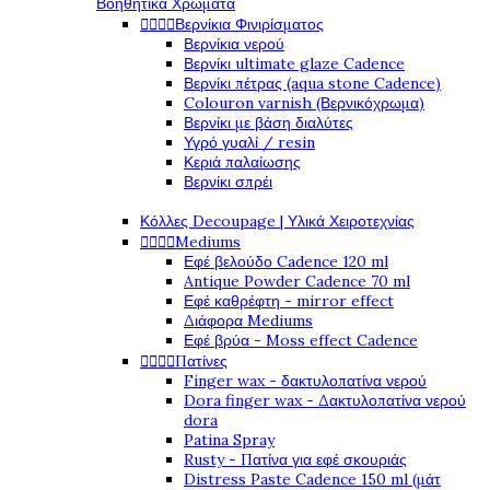
Βοηθητικά Χρώματα




Βερνίκια Φινιρίσματος
Βερνίκια νερού
Βερνίκι ultimate glaze Cadence
Βερνίκι πέτρας (aqua stone Cadence)
Colouron varnish (Βερνικόχρωμα)
Βερνίκι με βάση διαλύτες
Υγρό γυαλί / resin
Κεριά παλαίωσης
Βερνίκι σπρέι
Κόλλες Decoupage | Υλικά Χειροτεχνίας




Mediums
Εφέ βελούδο Cadence 120 ml
Antique Powder Cadence 70 ml
Εφέ καθρέφτη - mirror effect
Διάφορα Mediums
Εφέ βρύα - Moss effect Cadence




Πατίνες
Finger wax - δακτυλοπατίνα νερού
Dora finger wax - Δακτυλοπατίνα νερού
dora
Patina Spray
Rusty - Πατίνα για εφέ σκουριάς
Distress Paste Cadence 150 ml (μάτ