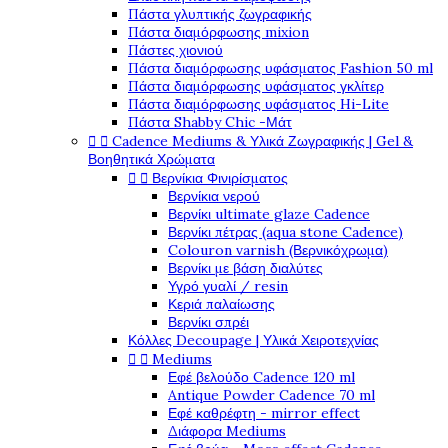
Πάστα γλυπτικής ζωγραφικής
Πάστα διαμόρφωσης mixion
Πάστες χιονιού
Πάστα διαμόρφωσης υφάσματος Fashion 50 ml
Πάστα διαμόρφωσης υφάσματος γκλίτερ
Πάστα διαμόρφωσης υφάσματος Hi-Lite
Πάστα Shabby Chic -Μάτ


Cadence Mediums & Υλικά Ζωγραφικής | Gel &
Βοηθητικά Χρώματα


Βερνίκια Φινιρίσματος
Βερνίκια νερού
Βερνίκι ultimate glaze Cadence
Βερνίκι πέτρας (aqua stone Cadence)
Colouron varnish (Βερνικόχρωμα)
Βερνίκι με βάση διαλύτες
Υγρό γυαλί / resin
Κεριά παλαίωσης
Βερνίκι σπρέι
Κόλλες Decoupage | Υλικά Χειροτεχνίας


Mediums
Εφέ βελούδο Cadence 120 ml
Antique Powder Cadence 70 ml
Εφέ καθρέφτη - mirror effect
Διάφορα Mediums