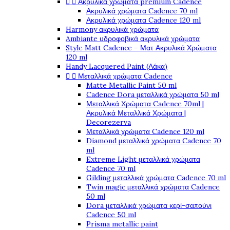


Ακρυλικά χρώματα premium Cadence
Ακρυλικά χρώματα Cadence 70 ml
Ακρυλικά χρώματα Cadence 120 ml
Harmony ακρυλικά χρώματα
Ambiante υδροφοβικά ακρυλικά χρώματα
Style Matt Cadence – Ματ Ακρυλικά Χρώματα
120 ml
Handy Lacquered Paint (Λάκα)


Μεταλλικά χρώματα Cadence
Matte Metallic Paint 50 ml
Cadence Dora μεταλλικά χρώματα 50 ml
Μεταλλικά Χρώματα Cadence 70ml |
Ακρυλικά Μεταλλικά Χρώματα |
Decorezerva
Μεταλλικά χρώματα Cadence 120 ml
Diamond μεταλλικά χρώματα Cadence 70
ml
Extreme Light μεταλλικά χρώματα
Cadence 70 ml
Gilding μεταλλικά χρώματα Cadence 70 ml
Twin magic μεταλλικά χρώματα Cadence
50 ml
Dora μεταλλικά χρώματα κερί-σαπούνι
Cadence 50 ml
Prisma metallic paint