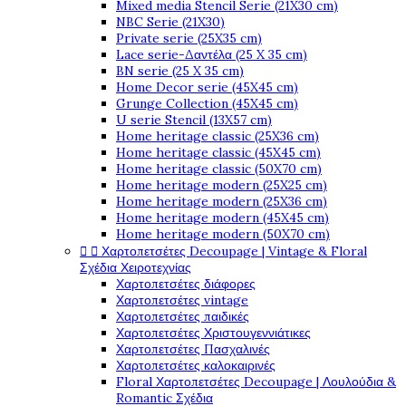
Mixed media Stencil Serie (21X30 cm)
NBC Serie (21X30)
Private serie (25X35 cm)
Lace serie-Δαντέλα (25 X 35 cm)
BN serie (25 X 35 cm)
Home Decor serie (45X45 cm)
Grunge Collection (45X45 cm)
U serie Stencil (13X57 cm)
Home heritage classic (25X36 cm)
Home heritage classic (45X45 cm)
Home heritage classic (50X70 cm)
Home heritage modern (25X25 cm)
Home heritage modern (25X36 cm)
Home heritage modern (45X45 cm)
Home heritage modern (50X70 cm)


Χαρτοπετσέτες Decoupage | Vintage & Floral
Σχέδια Χειροτεχνίας
Χαρτοπετσέτες διάφορες
Χαρτοπετσέτες vintage
Χαρτοπετσέτες παιδικές
Χαρτοπετσέτες Χριστουγεννιάτικες
Χαρτοπετσέτες Πασχαλινές
Χαρτοπετσέτες καλοκαιρινές
Floral Χαρτοπετσέτες Decoupage | Λουλούδια &
Romantic Σχέδια