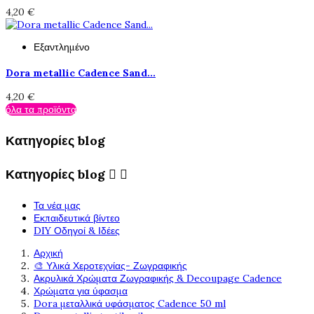
4,20 €
Εξαντλημένο
Dora metallic Cadence Sand...
4,20 €
όλα τα προϊόντα
Κατηγορίες blog
Κατηγορίες blog


Τα νέα μας
Εκπαιδευτικά βίντεο
DIY Οδηγοί & Ιδέες
Αρχική
🎨 Υλικά Χεροτεχνίας- Ζωγραφικής
Ακρυλικά Χρώματα Ζωγραφικής & Decoupage Cadence
Χρώματα για ύφασμα
Dora μεταλλικά υφάσματος Cadence 50 ml