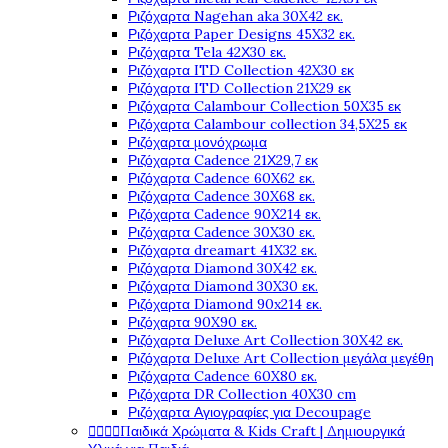
Ριζόχαρτα Nagehan aka 30X42 εκ.
Ριζόχαρτα Paper Designs 45X32 εκ.
Ριζόχαρτα Tela 42Χ30 εκ.
Ριζόχαρτα ITD Collection 42X30 εκ
Ριζόχαρτα ITD Collection 21X29 εκ
Ριζόχαρτα Calambour Collection 50X35 εκ
Ριζόχαρτα Calambour collection 34,5X25 εκ
Ριζόχαρτα μονόχρωμα
Ριζόχαρτα Cadence 21Χ29,7 εκ
Ριζόχαρτα Cadence 60X62 εκ.
Ριζόχαρτα Cadence 30X68 εκ.
Ριζόχαρτα Cadence 90X214 εκ.
Ριζόχαρτα Cadence 30X30 εκ.
Ριζόχαρτα dreamart 41X32 εκ.
Ριζόχαρτα Diamond 30X42 εκ.
Ριζόχαρτα Diamond 30X30 εκ.
Ριζόχαρτα Diamond 90x214 εκ.
Ριζόχαρτα 90X90 εκ.
Ριζόχαρτα Deluxe Art Collection 30X42 εκ.
Ριζόχαρτα Deluxe Art Collection μεγάλα μεγέθη
Ριζόχαρτα Cadence 60X80 εκ.
Ριζόχαρτα DR Collection 40X30 cm
Ριζόχαρτα Αγιογραφίες για Decoupage




Παιδικά Χρώματα & Kids Craft | Δημιουργικά