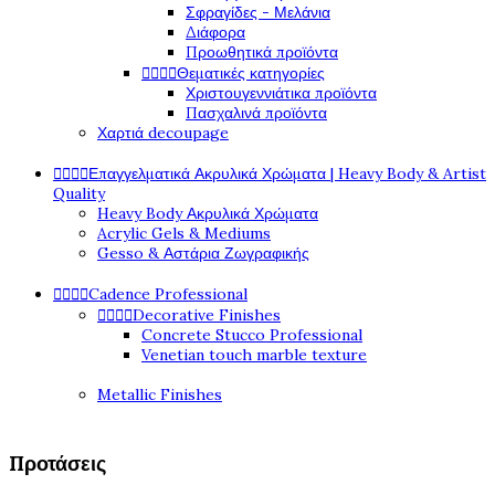
Σφραγίδες - Μελάνια
Διάφορα
Προωθητικά προϊόντα




Θεματικές κατηγορίες
Χριστουγεννιάτικα προϊόντα
Πασχαλινά προϊόντα
Χαρτιά decoupage




Επαγγελματικά Ακρυλικά Χρώματα | Heavy Body & Artist
Quality
Heavy Body Ακρυλικά Χρώματα
Acrylic Gels & Mediums
Gesso & Αστάρια Ζωγραφικής




Cadence Professional




Decorative Finishes
Concrete Stucco Professional
Venetian touch marble texture
Metallic Finishes
Προτάσεις