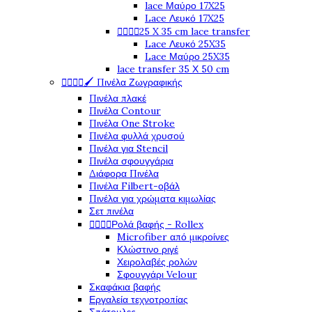
lace Μαύρο 17X25
Lace Λευκό 17X25




25 X 35 cm lace transfer
Lace Λευκό 25X35
Lace Μαύρο 25X35
lace transfer 35 Χ 50 cm




🖌️ Πινέλα Ζωγραφικής
Πινέλα πλακέ
Πινέλα Contour
Πινέλα One Stroke
Πινέλα φυλλά χρυσού
Πινέλα για Stencil
Πινέλα σφουγγάρια
Διάφορα Πινέλα
Πινέλα Filbert-οβάλ
Πινέλα για χρώματα κιμωλίας
Σετ πινέλα




Ρολά βαφής - Rollex
Microfiber από μικροίνες
Κλώστινο ριγέ
Χειρολαβές ρολών
Σφουγγάρι Velour
Σκαφάκια βαφής
Εργαλεία τεχνοτροπίας