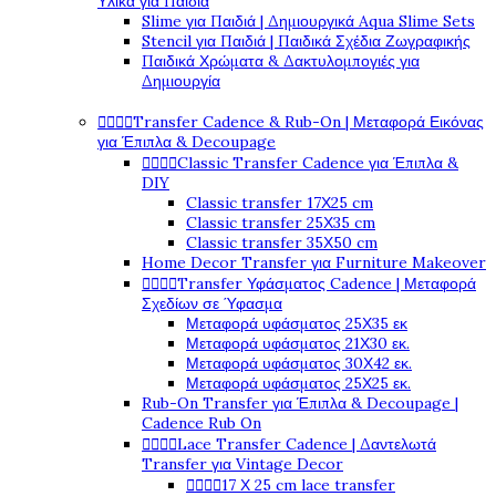
Υλικά για Παιδιά
Slime για Παιδιά | Δημιουργικά Aqua Slime Sets
Stencil για Παιδιά | Παιδικά Σχέδια Ζωγραφικής
Παιδικά Χρώματα & Δακτυλομπογιές για
Δημιουργία




Transfer Cadence & Rub-On | Μεταφορά Εικόνας
για Έπιπλα & Decoupage




Classic Transfer Cadence για Έπιπλα &
DIY
Classic transfer 17Χ25 cm
Classic transfer 25Χ35 cm
Classic transfer 35Χ50 cm
Home Decor Transfer για Furniture Makeover




Transfer Υφάσματος Cadence | Μεταφορά
Σχεδίων σε Ύφασμα
Μεταφορά υφάσματος 25Χ35 εκ
Μεταφορά υφάσματος 21Χ30 εκ.
Μεταφορά υφάσματος 30Χ42 εκ.
Μεταφορά υφάσματος 25Χ25 εκ.
Rub-On Transfer για Έπιπλα & Decoupage |
Cadence Rub On




Lace Transfer Cadence | Δαντελωτά
Transfer για Vintage Decor




17 Χ 25 cm lace transfer