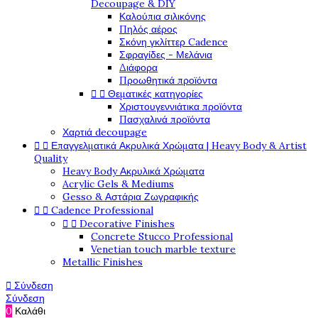
Decoupage & DIY
Καλούπια σιλικόνης
Πηλός αέρος
Σκόνη γκλίττερ Cadence
Σφραγίδες - Μελάνια
Διάφορα
Προωθητικά προϊόντα


Θεματικές κατηγορίες
Χριστουγεννιάτικα προϊόντα
Πασχαλινά προϊόντα
Χαρτιά decoupage


Επαγγελματικά Ακρυλικά Χρώματα | Heavy Body & Artist
Quality
Heavy Body Ακρυλικά Χρώματα
Acrylic Gels & Mediums
Gesso & Αστάρια Ζωγραφικής


Cadence Professional


Decorative Finishes
Concrete Stucco Professional
Venetian touch marble texture
Metallic Finishes

Σύνδεση
Σύνδεση
0
Καλάθι