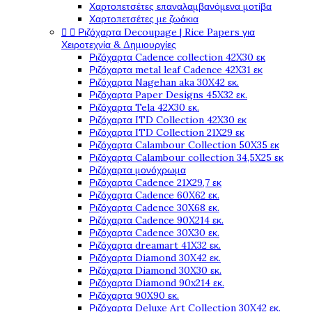
Χαρτοπετσέτες επαναλαμβανόμενα μοτίβα
Χαρτοπετσέτες με ζωάκια


Ριζόχαρτα Decoupage | Rice Papers για
Χειροτεχνία & Δημιουργίες
Ριζόχαρτα Cadence collection 42X30 εκ
Ριζόχαρτα metal leaf Cadence 42X31 εκ
Ριζόχαρτα Nagehan aka 30X42 εκ.
Ριζόχαρτα Paper Designs 45X32 εκ.
Ριζόχαρτα Tela 42Χ30 εκ.
Ριζόχαρτα ITD Collection 42X30 εκ
Ριζόχαρτα ITD Collection 21X29 εκ
Ριζόχαρτα Calambour Collection 50X35 εκ
Ριζόχαρτα Calambour collection 34,5X25 εκ
Ριζόχαρτα μονόχρωμα
Ριζόχαρτα Cadence 21Χ29,7 εκ
Ριζόχαρτα Cadence 60X62 εκ.
Ριζόχαρτα Cadence 30X68 εκ.
Ριζόχαρτα Cadence 90X214 εκ.
Ριζόχαρτα Cadence 30X30 εκ.
Ριζόχαρτα dreamart 41X32 εκ.
Ριζόχαρτα Diamond 30X42 εκ.
Ριζόχαρτα Diamond 30X30 εκ.
Ριζόχαρτα Diamond 90x214 εκ.
Ριζόχαρτα 90X90 εκ.
Ριζόχαρτα Deluxe Art Collection 30X42 εκ.