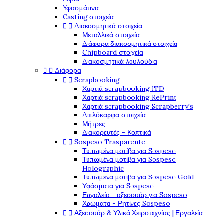
Υφασμάτινα
Casting στοιχεία


Διακοσμητικά στοιχεία
Μεταλλικά στοιχεία
Διάφορα διακοσμητικά στοιχεία
Chipboard στοιχεία
Διακοσμητικά λουλούδια


Διάφορα


Scrapbooking
Χαρτιά scrapbooking ITD
Χαρτιά scrapbooking RePrint
Χαρτιά scrapbooking Scrapberry's
Διπλόκαρφα στοιχεία
Μήτρες
Διακορευτές - Κοπτικά


Sospeso Trasparente
Τυπωμένα μοτίβα για Sospeso
Τυπωμένα μοτίβα για Sospeso
Holographic
Τυπωμένα μοτίβα για Sospeso Gold
Υφάσματα για Sospeso
Εργαλεία - αξεσουάρ για Sospeso
Χρώματα - Ρητίνες Sospeso


Αξεσουάρ & Υλικά Χειροτεχνίας | Εργαλεία