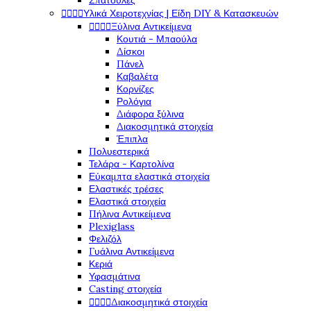
Σπάτουλες




Υλικά Χειροτεχνίας | Είδη DIY & Κατασκευών




Ξύλινα Αντικείμενα
Κουτιά - Μπαούλα
Δίσκοι
Πάνελ
Καβαλέτα
Κορνίζες
Ρολόγια
Διάφορα ξύλινα
Διακοσμητικά στοιχεία
Έπιπλα
Πολυεστερικά
Τελάρα - Καρτολίνα
Εύκαμπτα ελαστικά στοιχεία
Ελαστικές τρέσες
Ελαστικά στοιχεία
Πήλινα Αντικείμενα
Plexiglass
Φελιζόλ
Γυάλινα Αντικείμενα
Κεριά
Υφασμάτινα
Casting στοιχεία




Διακοσμητικά στοιχεία