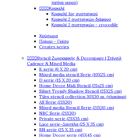
πατίνα νερού)




Κρακελέ
Κρακελέ 1ος συστατικού
Κρακελέ 2 συστατικών διάφανο
Κρακελέ 2 συστατικών - crocodile
Χρύσωμα
Πρίμερ - Γκέσο
Createx series




Stencil Ζωγραφικής & Decoupage | Στένσιλ
Cadence & Mixed Media
K serie (6 X 20 cm)
Mixed media stencil Serie (10X25 cm)
D serie (15 X 20 cm)
Home Decor Midi Stencil (25x25 cm)
Siluet Trendy Shadow Stencil (25X25 cm)
Tiles stencil collection 30X30 εκ. (πλακάκια)
AS Serie (21X30)
Mixed media Stencil Serie (21X30 cm)
NBC Serie (21X30)
Private serie (25X35 cm)
Lace serie-Δαντέλα (25 X 35 cm)
BN serie (25 X 35 cm)
Home Decor serie (45X45 cm)