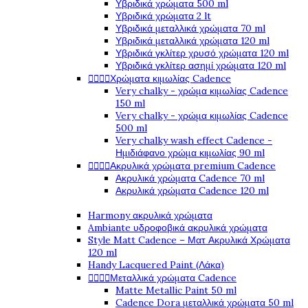
Υβριδικά χρώματα 500 ml
Υβριδικά χρώματα 2 lt
Υβριδικά μεταλλικά χρώματα 70 ml
Υβριδικά μεταλλικά χρώματα 120 ml
Υβριδικά γκλίτερ χρυσό χρώματα 120 ml
Υβριδικά γκλίτερ ασημί χρώματα 120 ml




Χρώματα κιμωλίας Cadence
Very chalky - χρώμα κιμωλίας Cadence
150 ml
Very chalky - χρώμα κιμωλίας Cadence
500 ml
Very chalky wash effect Cadence -
Ημιδιάφανο χρώμα κιμωλίας 90 ml




Ακρυλικά χρώματα premium Cadence
Ακρυλικά χρώματα Cadence 70 ml
Ακρυλικά χρώματα Cadence 120 ml
Harmony ακρυλικά χρώματα
Ambiante υδροφοβικά ακρυλικά χρώματα
Style Matt Cadence – Ματ Ακρυλικά Χρώματα
120 ml
Handy Lacquered Paint (Λάκα)




Μεταλλικά χρώματα Cadence
Matte Metallic Paint 50 ml
Cadence Dora μεταλλικά χρώματα 50 ml