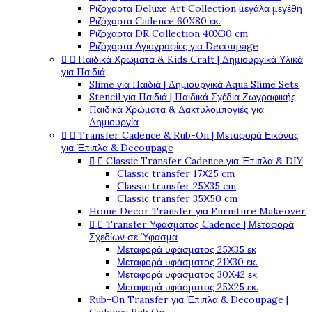
Ριζόχαρτα Deluxe Art Collection μεγάλα μεγέθη
Ριζόχαρτα Cadence 60X80 εκ.
Ριζόχαρτα DR Collection 40X30 cm
Ριζόχαρτα Αγιογραφίες για Decoupage


Παιδικά Χρώματα & Kids Craft | Δημιουργικά Υλικά
για Παιδιά
Slime για Παιδιά | Δημιουργικά Aqua Slime Sets
Stencil για Παιδιά | Παιδικά Σχέδια Ζωγραφικής
Παιδικά Χρώματα & Δακτυλομπογιές για
Δημιουργία


Transfer Cadence & Rub-On | Μεταφορά Εικόνας
για Έπιπλα & Decoupage


Classic Transfer Cadence για Έπιπλα & DIY
Classic transfer 17Χ25 cm
Classic transfer 25Χ35 cm
Classic transfer 35Χ50 cm
Home Decor Transfer για Furniture Makeover


Transfer Υφάσματος Cadence | Μεταφορά
Σχεδίων σε Ύφασμα
Μεταφορά υφάσματος 25Χ35 εκ
Μεταφορά υφάσματος 21Χ30 εκ.
Μεταφορά υφάσματος 30Χ42 εκ.
Μεταφορά υφάσματος 25Χ25 εκ.
Rub-On Transfer για Έπιπλα & Decoupage |