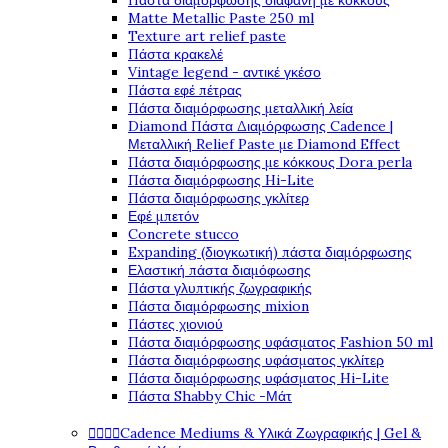
Πάστα διαμόρφωσης διάφανη με κόκκους
Matte Metallic Paste 250 ml
Texture art relief paste
Πάστα κρακελέ
Vintage legend - αντικέ γκέσο
Πάστα εφέ πέτρας
Πάστα διαμόρφωσης μεταλλική λεία
Diamond Πάστα Διαμόρφωσης Cadence |
Μεταλλική Relief Paste με Diamond Effect
Πάστα διαμόρφωσης με κόκκους Dora perla
Πάστα διαμόρφωσης Hi-Lite
Πάστα διαμόρφωσης γκλίτερ
Εφέ μπετόν
Concrete stucco
Expanding (διογκωτική) πάστα διαμόρφωσης
Ελαστική πάστα διαμόφωσης
Πάστα γλυπτικής ζωγραφικής
Πάστα διαμόρφωσης mixion
Πάστες χιονιού
Πάστα διαμόρφωσης υφάσματος Fashion 50 ml
Πάστα διαμόρφωσης υφάσματος γκλίτερ
Πάστα διαμόρφωσης υφάσματος Hi-Lite
Πάστα Shabby Chic -Μάτ




Cadence Mediums & Υλικά Ζωγραφικής | Gel &