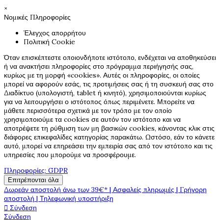
×
Νομικές Πληροφορίες
Έλεγχος απορρήτου
Πολιτική Cookie
Όταν επισκέπτεστε οποιονδήποτε ιστότοπο, ενδέχεται να αποθηκεύσει
ή να ανακτήσει πληροφορίες στο πρόγραμμα περιήγησής σας,
κυρίως με τη μορφή «cookies». Αυτές οι πληροφορίες, οι οποίες
μπορεί να αφορούν εσάς, τις προτιμήσεις σας ή τη συσκευή σας στο
Διαδίκτυο (υπολογιστή, tablet ή κινητό), χρησιμοποιούνται κυρίως
για να λειτουργήσει ο ιστότοπος όπως περιμένετε. Μπορείτε να
μάθετε περισσότερα σχετικά με τον τρόπο με τον οποίο
χρησιμοποιούμε τα cookies σε αυτόν τον ιστότοπο και να
αποτρέψετε τη ρύθμιση των μη βασικών cookies, κάνοντας κλικ στις
διάφορες επικεφαλίδες κατηγορίας παρακάτω. Ωστόσο, εάν το κάνετε
αυτό, μπορεί να επηρεάσει την εμπειρία σας από τον ιστότοπο και τις
υπηρεσίες που μπορούμε να προσφέρουμε.
Πληροφορίες: GDPR
Επιτρέπονται όλα
Δωρεάν αποστολή άνω των 39€* | Ασφαλείς πληρωμές | Γρήγορη
αποστολή | Τηλεφωνική υποστήριξη

Σύνδεση
Σύνδεση