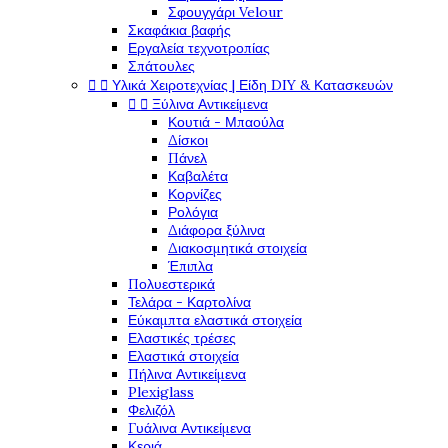
Σφουγγάρι Velour
Σκαφάκια βαφής
Εργαλεία τεχνοτροπίας
Σπάτουλες


Υλικά Χειροτεχνίας | Είδη DIY & Κατασκευών


Ξύλινα Αντικείμενα
Κουτιά - Μπαούλα
Δίσκοι
Πάνελ
Καβαλέτα
Κορνίζες
Ρολόγια
Διάφορα ξύλινα
Διακοσμητικά στοιχεία
Έπιπλα
Πολυεστερικά
Τελάρα - Καρτολίνα
Εύκαμπτα ελαστικά στοιχεία
Ελαστικές τρέσες
Ελαστικά στοιχεία
Πήλινα Αντικείμενα
Plexiglass
Φελιζόλ
Γυάλινα Αντικείμενα
Κεριά