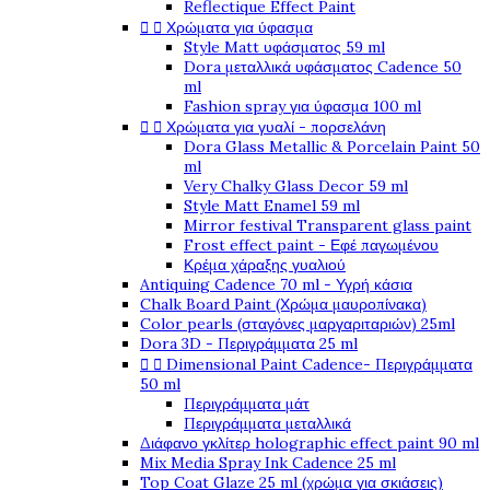
Reflectique Effect Paint


Χρώματα για ύφασμα
Style Matt υφάσματος 59 ml
Dora μεταλλικά υφάσματος Cadence 50
ml
Fashion spray για ύφασμα 100 ml


Χρώματα για γυαλί - πορσελάνη
Dora Glass Metallic & Porcelain Paint 50
ml
Very Chalky Glass Decor 59 ml
Style Matt Enamel 59 ml
Mirror festival Transparent glass paint
Frost effect paint - Εφέ παγωμένου
Κρέμα χάραξης γυαλιού
Antiquing Cadence 70 ml - Υγρή κάσια
Chalk Board Paint (Χρώμα μαυροπίνακα)
Color pearls (σταγόνες μαργαριταριών) 25ml
Dora 3D - Περιγράμματα 25 ml


Dimensional Paint Cadence- Περιγράμματα
50 ml
Περιγράμματα μάτ
Περιγράμματα μεταλλικά
Διάφανο γκλίτερ holographic effect paint 90 ml
Mix Media Spray Ink Cadence 25 ml
Top Coat Glaze 25 ml (χρώμα για σκιάσεις)