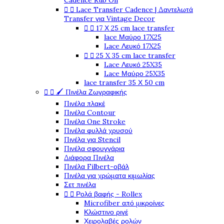
Cadence Rub On


Lace Transfer Cadence | Δαντελωτά
Transfer για Vintage Decor


17 Χ 25 cm lace transfer
lace Μαύρο 17X25
Lace Λευκό 17X25


25 X 35 cm lace transfer
Lace Λευκό 25X35
Lace Μαύρο 25X35
lace transfer 35 Χ 50 cm


🖌️ Πινέλα Ζωγραφικής
Πινέλα πλακέ
Πινέλα Contour
Πινέλα One Stroke
Πινέλα φυλλά χρυσού
Πινέλα για Stencil
Πινέλα σφουγγάρια
Διάφορα Πινέλα
Πινέλα Filbert-οβάλ
Πινέλα για χρώματα κιμωλίας
Σετ πινέλα


Ρολά βαφής - Rollex
Microfiber από μικροίνες
Κλώστινο ριγέ
Χειρολαβές ρολών