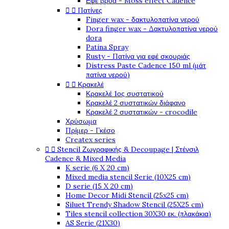
Εφέ βρύα - Moss effect Cadence


Πατίνες
Finger wax - δακτυλοπατίνα νερού
Dora finger wax - Δακτυλοπατίνα νερού
dora
Patina Spray
Rusty - Πατίνα για εφέ σκουριάς
Distress Paste Cadence 150 ml (μάτ
πατίνα νερού)


Κρακελέ
Κρακελέ 1ος συστατικού
Κρακελέ 2 συστατικών διάφανο
Κρακελέ 2 συστατικών - crocodile
Χρύσωμα
Πρίμερ - Γκέσο
Createx series


Stencil Ζωγραφικής & Decoupage | Στένσιλ
Cadence & Mixed Media
K serie (6 X 20 cm)
Mixed media stencil Serie (10X25 cm)
D serie (15 X 20 cm)
Home Decor Midi Stencil (25x25 cm)
Siluet Trendy Shadow Stencil (25X25 cm)
Tiles stencil collection 30X30 εκ. (πλακάκια)
AS Serie (21X30)