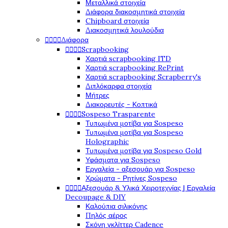
Μεταλλικά στοιχεία
Διάφορα διακοσμητικά στοιχεία
Chipboard στοιχεία
Διακοσμητικά λουλούδια




Διάφορα




Scrapbooking
Χαρτιά scrapbooking ITD
Χαρτιά scrapbooking RePrint
Χαρτιά scrapbooking Scrapberry's
Διπλόκαρφα στοιχεία
Μήτρες
Διακορευτές - Κοπτικά




Sospeso Trasparente
Τυπωμένα μοτίβα για Sospeso
Τυπωμένα μοτίβα για Sospeso
Holographic
Τυπωμένα μοτίβα για Sospeso Gold
Υφάσματα για Sospeso
Εργαλεία - αξεσουάρ για Sospeso
Χρώματα - Ρητίνες Sospeso




Αξεσουάρ & Υλικά Χειροτεχνίας | Εργαλεία
Decoupage & DIY
Καλούπια σιλικόνης
Πηλός αέρος
Σκόνη γκλίττερ Cadence