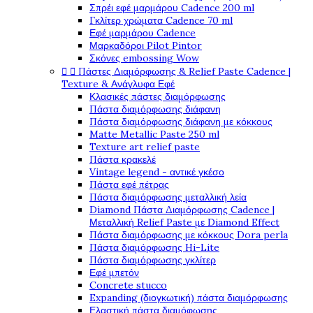
Σπρέι εφέ μαρμάρου Cadence 200 ml
Γκλίτερ χρώματα Cadence 70 ml
Εφέ μαρμάρου Cadence
Μαρκαδόροι Pilot Pintor
Σκόνες embossing Wow


Πάστες Διαμόρφωσης & Relief Paste Cadence |
Texture & Ανάγλυφα Εφέ
Κλασικές πάστες διαμόρφωσης
Πάστα διαμόρφωσης διάφανη
Πάστα διαμόρφωσης διάφανη με κόκκους
Matte Metallic Paste 250 ml
Texture art relief paste
Πάστα κρακελέ
Vintage legend - αντικέ γκέσο
Πάστα εφέ πέτρας
Πάστα διαμόρφωσης μεταλλική λεία
Diamond Πάστα Διαμόρφωσης Cadence |
Μεταλλική Relief Paste με Diamond Effect
Πάστα διαμόρφωσης με κόκκους Dora perla
Πάστα διαμόρφωσης Hi-Lite
Πάστα διαμόρφωσης γκλίτερ
Εφέ μπετόν
Concrete stucco
Expanding (διογκωτική) πάστα διαμόρφωσης
Ελαστική πάστα διαμόφωσης