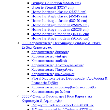
Grunge Collection (45X45 cm)
U serie Stencil (13X57 cm)
Home heritage classic (25X36 cm)
Home heritage classic (45X45 cm)
Home heritage classic (50X70 cm)
Home heritage modern (25X25 cm)
Home heritage modern (25X36 cm)
Home heritage modern (45X45 cm)
Home heritage modern (50X70 cm)




Χαρτοπετσέτες Decoupage | Vintage & Floral
Σχέδια Χειροτεχνίας
Χαρτοπετσέτες διάφορες
Χαρτοπετσέτες vintage
Χαρτοπετσέτες παιδικές
Χαρτοπετσέτες Χριστουγεννιάτικες
Χαρτοπετσέτες Πασχαλινές
Χαρτοπετσέτες καλοκαιρινές
Floral Χαρτοπετσέτες Decoupage | Λουλούδια &
Romantic Σχέδια
Χαρτοπετσέτες επαναλαμβανόμενα μοτίβα
Χαρτοπετσέτες με ζωάκια




Ριζόχαρτα Decoupage | Rice Papers για
Χειροτεχνία & Δημιουργίες
Ριζόχαρτα Cadence collection 42X30 εκ
Ριζόχαρτα metal leaf Cadence 42X31 εκ