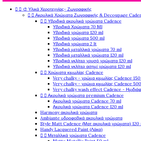


🎨 Υλικά Χεροτεχνίας- Ζωγραφικής


Ακρυλικά Χρώματα Ζωγραφικής & Decoupage Cade


Υβριδικά ακρυλικά χρώματα Cadence
Υβριδικά Χρώματα 70 Ml
Υβριδικά χρώματα 120 ml
Υβριδικά χρώματα 500 ml
Υβριδικά χρώματα 2 lt
Υβριδικά μεταλλικά χρώματα 70 ml
Υβριδικά μεταλλικά χρώματα 120 ml
Υβριδικά γκλίτερ χρυσό χρώματα 120 ml
Υβριδικά γκλίτερ ασημί χρώματα 120 ml


Χρώματα κιμωλίας Cadence
Very chalky - χρώμα κιμωλίας Cadence 150
Very chalky - χρώμα κιμωλίας Cadence 500
Very chalky wash effect Cadence - Ημιδιά


Ακρυλικά χρώματα premium Cadence
Ακρυλικά χρώματα Cadence 70 ml
Ακρυλικά χρώματα Cadence 120 ml
Harmony ακρυλικά χρώματα
Ambiante υδροφοβικά ακρυλικά χρώματα
Style Matt Cadence (Ματ ακρυλικά χρώματα) 120
Handy Lacquered Paint (Λάκα)


Μεταλλικά χρώματα Cadence