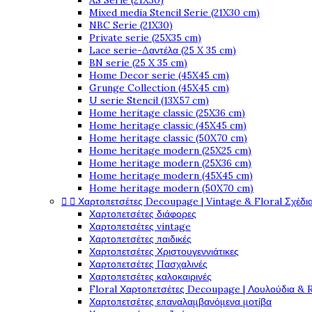
AS Serie (21X30)
Mixed media Stencil Serie (21X30 cm)
NBC Serie (21X30)
Private serie (25X35 cm)
Lace serie-Δαντέλα (25 X 35 cm)
BN serie (25 X 35 cm)
Home Decor serie (45X45 cm)
Grunge Collection (45X45 cm)
U serie Stencil (13X57 cm)
Home heritage classic (25X36 cm)
Home heritage classic (45X45 cm)
Home heritage classic (50X70 cm)
Home heritage modern (25X25 cm)
Home heritage modern (25X36 cm)
Home heritage modern (45X45 cm)
Home heritage modern (50X70 cm)


Χαρτοπετσέτες Decoupage | Vintage & Floral Σχέδια
Χαρτοπετσέτες διάφορες
Χαρτοπετσέτες vintage
Χαρτοπετσέτες παιδικές
Χαρτοπετσέτες Χριστουγεννιάτικες
Χαρτοπετσέτες Πασχαλινές
Χαρτοπετσέτες καλοκαιρινές
Floral Χαρτοπετσέτες Decoupage | Λουλούδια & 
Χαρτοπετσέτες επαναλαμβανόμενα μοτίβα