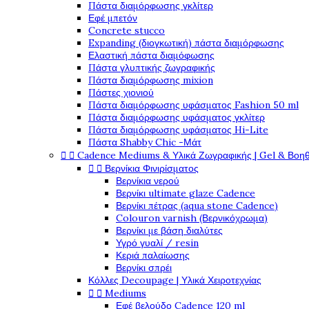
Πάστα διαμόρφωσης γκλίτερ
Εφέ μπετόν
Concrete stucco
Expanding (διογκωτική) πάστα διαμόρφωσης
Ελαστική πάστα διαμόφωσης
Πάστα γλυπτικής ζωγραφικής
Πάστα διαμόρφωσης mixion
Πάστες χιονιού
Πάστα διαμόρφωσης υφάσματος Fashion 50 ml
Πάστα διαμόρφωσης υφάσματος γκλίτερ
Πάστα διαμόρφωσης υφάσματος Hi-Lite
Πάστα Shabby Chic -Μάτ


Cadence Mediums & Υλικά Ζωγραφικής | Gel & Βοη


Βερνίκια Φινιρίσματος
Βερνίκια νερού
Βερνίκι ultimate glaze Cadence
Βερνίκι πέτρας (aqua stone Cadence)
Colouron varnish (Βερνικόχρωμα)
Βερνίκι με βάση διαλύτες
Υγρό γυαλί / resin
Κεριά παλαίωσης
Βερνίκι σπρέι
Κόλλες Decoupage | Υλικά Χειροτεχνίας


Mediums
Εφέ βελούδο Cadence 120 ml