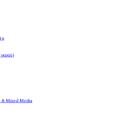
ra
 νερού)
e & Mixed Media