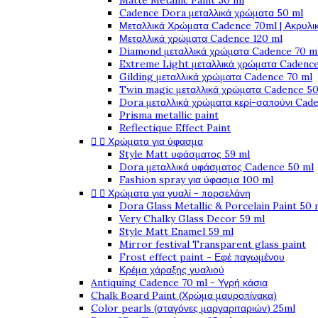
Matte Metallic Paint 50 ml
Cadence Dora μεταλλικά χρώματα 50 ml
Μεταλλικά Χρώματα Cadence 70ml | Ακρυλι
Μεταλλικά χρώματα Cadence 120 ml
Diamond μεταλλικά χρώματα Cadence 70 m
Extreme Light μεταλλικά χρώματα Cadence
Gilding μεταλλικά χρώματα Cadence 70 ml
Twin magic μεταλλικά χρώματα Cadence 50
Dora μεταλλικά χρώματα κερί-σαπούνι Cad
Prisma metallic paint
Reflectique Effect Paint


Χρώματα για ύφασμα
Style Matt υφάσματος 59 ml
Dora μεταλλικά υφάσματος Cadence 50 ml
Fashion spray για ύφασμα 100 ml


Χρώματα για γυαλί - πορσελάνη
Dora Glass Metallic & Porcelain Paint 50 
Very Chalky Glass Decor 59 ml
Style Matt Enamel 59 ml
Mirror festival Transparent glass paint
Frost effect paint - Εφέ παγωμένου
Κρέμα χάραξης γυαλιού
Antiquing Cadence 70 ml - Υγρή κάσια
Chalk Board Paint (Χρώμα μαυροπίνακα)
Color pearls (σταγόνες μαργαριταριών) 25ml