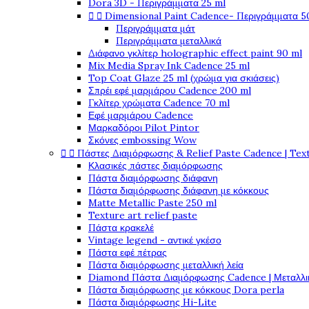
Dora 3D - Περιγράμματα 25 ml


Dimensional Paint Cadence- Περιγράμματα 5
Περιγράμματα μάτ
Περιγράμματα μεταλλικά
Διάφανο γκλίτερ holographic effect paint 90 ml
Mix Media Spray Ink Cadence 25 ml
Top Coat Glaze 25 ml (χρώμα για σκιάσεις)
Σπρέι εφέ μαρμάρου Cadence 200 ml
Γκλίτερ χρώματα Cadence 70 ml
Εφέ μαρμάρου Cadence
Μαρκαδόροι Pilot Pintor
Σκόνες embossing Wow


Πάστες Διαμόρφωσης & Relief Paste Cadence | Tex
Κλασικές πάστες διαμόρφωσης
Πάστα διαμόρφωσης διάφανη
Πάστα διαμόρφωσης διάφανη με κόκκους
Matte Metallic Paste 250 ml
Texture art relief paste
Πάστα κρακελέ
Vintage legend - αντικέ γκέσο
Πάστα εφέ πέτρας
Πάστα διαμόρφωσης μεταλλική λεία
Diamond Πάστα Διαμόρφωσης Cadence | Μεταλλικ
Πάστα διαμόρφωσης με κόκκους Dora perla
Πάστα διαμόρφωσης Hi-Lite