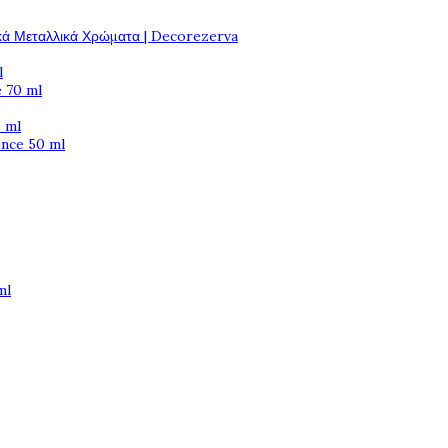
κά Μεταλλικά Χρώματα | Decorezerva
l
 70 ml
 ml
ence 50 ml
ml