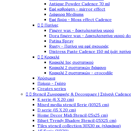
Antique Powder Cadence 70 ml
Εφέ καθρέφτη - mirror effect
Διάφορα Mediums
Εφέ βρύα - Moss effect Cadence


Πατίνες
Finger wax - δακτυλοπατίνα νερού
Dora finger wax - Δακτυλοπατίνα νερού do
Patina Spray
Rusty - Πατίνα για εφέ σκουριάς
Distress Paste Cadence 150 ml (μάτ πατίνα


Κρακελέ
Κρακελέ 1ος συστατικού
Κρακελέ 2 συστατικών διάφανο
Κρακελέ 2 συστατικών - crocodile
Χρύσωμα
Πρίμερ - Γκέσο
Createx series


Stencil Ζωγραφικής & Decoupage | Στένσιλ Cadenc
K serie (6 X 20 cm)
Mixed media stencil Serie (10X25 cm)
D serie (15 X 20 cm)
Home Decor Midi Stencil (25x25 cm)
Siluet Trendy Shadow Stencil (25X25 cm)
Tiles stencil collection 30X30 εκ. (πλακάκια)