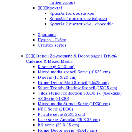
πατίνα νερού)




Κρακελέ
Κρακελέ 1ος συστατικού
Κρακελέ 2 συστατικών διάφανο
Κρακελέ 2 συστατικών - crocodile
Χρύσωμα
Πρίμερ - Γκέσο
Createx series




Stencil Ζωγραφικής & Decoupage | Στένσιλ
Cadence & Mixed Media
K serie (6 X 20 cm)
Mixed media stencil Serie (10X25 cm)
D serie (15 X 20 cm)
Home Decor Midi Stencil (25x25 cm)
Siluet Trendy Shadow Stencil (25X25 cm)
Tiles stencil collection 30X30 εκ. (πλακάκια)
AS Serie (21X30)
Mixed media Stencil Serie (21X30 cm)
NBC Serie (21X30)
Private serie (25X35 cm)
Lace serie-Δαντέλα (25 X 35 cm)
BN serie (25 X 35 cm)
Home Decor serie (45X45 cm)