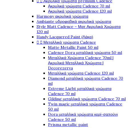


Ακρυλικά χρώματα premium Cadence
Ακρυλικά χρώματα Cadence 70 ml
Ακρυλικά χρώματα Cadence 120 ml
Harmony ακρυλικά χρώματα
Ambiante υδροφοβικά ακρυλικά χρώματα
Style Matt Cadence – Ματ Ακρυλικά Χρώματα
120 ml
Handy Lacquered Paint (Λάκα)


Μεταλλικά χρώματα Cadence
Matte Metallic Paint 50 ml
Cadence Dora μεταλλικά χρώματα 50 ml
Μεταλλικά Χρώματα Cadence 70ml |
Ακρυλικά Μεταλλικά Χρώματα |
Decorezerva
Μεταλλικά χρώματα Cadence 120 ml
Diamond μεταλλικά χρώματα Cadence 70
ml
Extreme Light μεταλλικά χρώματα
Cadence 70 ml
Gilding μεταλλικά χρώματα Cadence 70 ml
Twin magic μεταλλικά χρώματα Cadence
50 ml
Dora μεταλλικά χρώματα κερί-σαπούνι
Cadence 50 ml
Prisma metallic paint