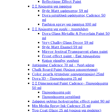
Reflectique Effect Paint


Χρώματα για ύφασμα
Style Matt υφάσματος 59 ml
Dora μεταλλικά υφάσματος Cadence 50
ml
Fashion spray για ύφασμα 100 ml


Χρώματα για γυαλί - πορσελάνη
Dora Glass Metallic & Porcelain Paint 50
ml
Very Chalky Glass Decor 59 ml
Style Matt Enamel 59 ml
Mirror festival Transparent glass paint
Frost effect paint - Εφέ παγωμένου
Κρέμα χάραξης γυαλιού
Antiquing Cadence 70 ml - Υγρή κάσια
Chalk Board Paint (Χρώμα μαυροπίνακα)
Color pearls (σταγόνες μαργαριταριών) 25ml
Dora 3D - Περιγράμματα 25 ml


Dimensional Paint Cadence- Περιγράμματα
50 ml
Περιγράμματα μάτ
Περιγράμματα μεταλλικά
Διάφανο γκλίτερ holographic effect paint 90 ml
Mix Media Spray Ink Cadence 25 ml
Top Coat Glaze 25 ml (χρώμα για σκιάσεις)