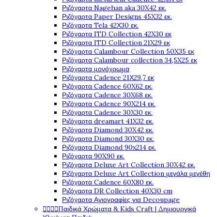
Ριζόχαρτα Nagehan aka 30X42 εκ.
Ριζόχαρτα Paper Designs 45X32 εκ.
Ριζόχαρτα Tela 42Χ30 εκ.
Ριζόχαρτα ITD Collection 42X30 εκ
Ριζόχαρτα ITD Collection 21X29 εκ
Ριζόχαρτα Calambour Collection 50X35 εκ
Ριζόχαρτα Calambour collection 34,5X25 εκ
Ριζόχαρτα μονόχρωμα
Ριζόχαρτα Cadence 21Χ29,7 εκ
Ριζόχαρτα Cadence 60X62 εκ.
Ριζόχαρτα Cadence 30X68 εκ.
Ριζόχαρτα Cadence 90X214 εκ.
Ριζόχαρτα Cadence 30X30 εκ.
Ριζόχαρτα dreamart 41X32 εκ.
Ριζόχαρτα Diamond 30X42 εκ.
Ριζόχαρτα Diamond 30X30 εκ.
Ριζόχαρτα Diamond 90x214 εκ.
Ριζόχαρτα 90X90 εκ.
Ριζόχαρτα Deluxe Art Collection 30X42 εκ.
Ριζόχαρτα Deluxe Art Collection μεγάλα μεγέθη
Ριζόχαρτα Cadence 60X80 εκ.
Ριζόχαρτα DR Collection 40X30 cm
Ριζόχαρτα Αγιογραφίες για Decoupage




Παιδικά Χρώματα & Kids Craft | Δημιουργικά