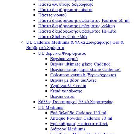
Πάστα γλυπτικής ζωγραφικής
Πάστα διαμόρφωσης mixion
Πάστες χιονιού
Πάστα διαμόρφωσης υφάσματος Fashion 50 ml
Πάστα διαμόρφωσης υφάσματος γκλίτερ
Πάστα διαμόρφωσης υφάσματος Hi-Lite
Πάστα Shabby Chic -Μάτ


Cadence Mediums & Υλικά Ζωγραφικής | Gel &
Βοηθητικά Χρώματα


Βερνίκια Φινιρίσματος
Βερνίκια νερού
Βερνίκι ultimate glaze Cadence
Βερνίκι πέτρας (aqua stone Cadence)
Colouron varnish (Βερνικόχρωμα)
Βερνίκι με βάση διαλύτες
Υγρό γυαλί / resin
Κεριά παλαίωσης
Βερνίκι σπρέι
Κόλλες Decoupage | Υλικά Χειροτεχνίας


Mediums
Εφέ βελούδο Cadence 120 ml
Antique Powder Cadence 70 ml
Εφέ καθρέφτη - mirror effect
Διάφορα Mediums