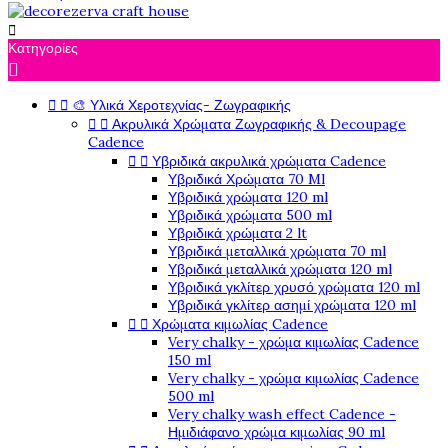

Κατηγορίες



🎨 Υλικά Χεροτεχνίας- Ζωγραφικής


Ακρυλικά Χρώματα Ζωγραφικής & Decoupage
Cadence


Υβριδικά ακρυλικά χρώματα Cadence
Υβριδικά Χρώματα 70 Ml
Υβριδικά χρώματα 120 ml
Υβριδικά χρώματα 500 ml
Υβριδικά χρώματα 2 lt
Υβριδικά μεταλλικά χρώματα 70 ml
Υβριδικά μεταλλικά χρώματα 120 ml
Υβριδικά γκλίτερ χρυσό χρώματα 120 ml
Υβριδικά γκλίτερ ασημί χρώματα 120 ml


Χρώματα κιμωλίας Cadence
Very chalky - χρώμα κιμωλίας Cadence
150 ml
Very chalky - χρώμα κιμωλίας Cadence
500 ml
Very chalky wash effect Cadence -
Ημιδιάφανο χρώμα κιμωλίας 90 ml