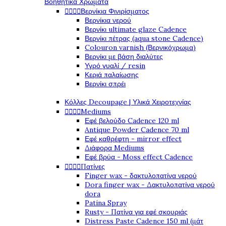
Βοηθητικά Χρώματα




Βερνίκια Φινιρίσματος
Βερνίκια νερού
Βερνίκι ultimate glaze Cadence
Βερνίκι πέτρας (aqua stone Cadence)
Colouron varnish (Βερνικόχρωμα)
Βερνίκι με βάση διαλύτες
Υγρό γυαλί / resin
Κεριά παλαίωσης
Βερνίκι σπρέι
Κόλλες Decoupage | Υλικά Χειροτεχνίας




Mediums
Εφέ βελούδο Cadence 120 ml
Antique Powder Cadence 70 ml
Εφέ καθρέφτη - mirror effect
Διάφορα Mediums
Εφέ βρύα - Moss effect Cadence




Πατίνες
Finger wax - δακτυλοπατίνα νερού
Dora finger wax - Δακτυλοπατίνα νερού
dora
Patina Spray
Rusty - Πατίνα για εφέ σκουριάς
Distress Paste Cadence 150 ml (μάτ