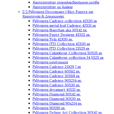
Χαρτοπετσέτες επαναλαμβανόμενα μοτίβα
Χαρτοπετσέτες με ζωάκια


Ριζόχαρτα Decoupage | Rice Papers για
Χειροτεχνία & Δημιουργίες
Ριζόχαρτα Cadence collection 42X30 εκ
Ριζόχαρτα metal leaf Cadence 42X31 εκ
Ριζόχαρτα Nagehan aka 30X42 εκ.
Ριζόχαρτα Paper Designs 45X32 εκ.
Ριζόχαρτα Tela 42Χ30 εκ.
Ριζόχαρτα ITD Collection 42X30 εκ
Ριζόχαρτα ITD Collection 21X29 εκ
Ριζόχαρτα Calambour Collection 50X35 εκ
Ριζόχαρτα Calambour collection 34,5X25 εκ
Ριζόχαρτα μονόχρωμα
Ριζόχαρτα Cadence 21Χ29,7 εκ
Ριζόχαρτα Cadence 60X62 εκ.
Ριζόχαρτα Cadence 30X68 εκ.
Ριζόχαρτα Cadence 90X214 εκ.
Ριζόχαρτα Cadence 30X30 εκ.
Ριζόχαρτα dreamart 41X32 εκ.
Ριζόχαρτα Diamond 30X42 εκ.
Ριζόχαρτα Diamond 30X30 εκ.
Ριζόχαρτα Diamond 90x214 εκ.
Ριζόχαρτα 90X90 εκ.
Ριζόχαρτα Deluxe Art Collection 30X42 εκ.