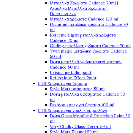
Μεταλλικά Χρώματα Cadence 70ml |
Ακρυλικά Μεταλλικά Χρώματα |
Decorezerva
Μεταλλικά χρώματα Cadence 120 ml
Diamond μεταλλικά χρώματα Cadence 70
ml
Extreme Light μεταλλικά χρώματα
Cadence 70 ml
Gilding μεταλλικά χρώματα Cadence 70 ml
Twin magic μεταλλικά χρώματα Cadence
50 ml
Dora μεταλλικά χρώματα κερί-σαπούνι
Cadence 50 ml
Prisma metallic paint
Reflectique Effect Paint




Χρώματα για ύφασμα
Style Matt υφάσματος 59 ml
Dora μεταλλικά υφάσματος Cadence 50
ml
Fashion spray για ύφασμα 100 ml




Χρώματα για γυαλί - πορσελάνη
Dora Glass Metallic & Porcelain Paint 50
ml
Very Chalky Glass Decor 59 ml
Style Matt Enamel 59 ml