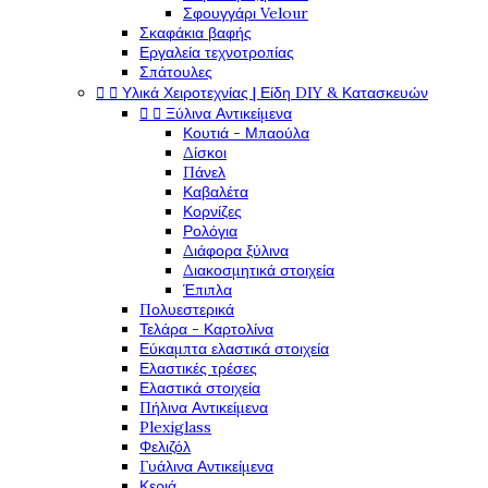
Σφουγγάρι Velour
Σκαφάκια βαφής
Εργαλεία τεχνοτροπίας
Σπάτουλες


Υλικά Χειροτεχνίας | Είδη DIY & Κατασκευών


Ξύλινα Αντικείμενα
Κουτιά - Μπαούλα
Δίσκοι
Πάνελ
Καβαλέτα
Κορνίζες
Ρολόγια
Διάφορα ξύλινα
Διακοσμητικά στοιχεία
Έπιπλα
Πολυεστερικά
Τελάρα - Καρτολίνα
Εύκαμπτα ελαστικά στοιχεία
Ελαστικές τρέσες
Ελαστικά στοιχεία
Πήλινα Αντικείμενα
Plexiglass
Φελιζόλ
Γυάλινα Αντικείμενα
Κεριά