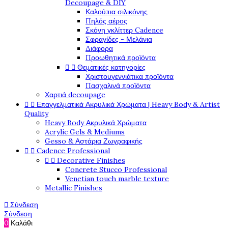
Decoupage & DIY
Καλούπια σιλικόνης
Πηλός αέρος
Σκόνη γκλίττερ Cadence
Σφραγίδες - Μελάνια
Διάφορα
Προωθητικά προϊόντα


Θεματικές κατηγορίες
Χριστουγεννιάτικα προϊόντα
Πασχαλινά προϊόντα
Χαρτιά decoupage


Επαγγελματικά Ακρυλικά Χρώματα | Heavy Body & Artist
Quality
Heavy Body Ακρυλικά Χρώματα
Acrylic Gels & Mediums
Gesso & Αστάρια Ζωγραφικής


Cadence Professional


Decorative Finishes
Concrete Stucco Professional
Venetian touch marble texture
Metallic Finishes

Σύνδεση
Σύνδεση
0
Καλάθι