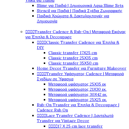
Υλικά για Παιδιά
Slime για Παιδιά | Δημιουργικά Aqua Slime Sets
Stencil για Παιδιά | Παιδικά Σχέδια Ζωγραφικής
Παιδικά Χρώματα & Δακτυλομπογιές για
Δημιουργία




Transfer Cadence & Rub-On | Μεταφορά Εικόνας
για Έπιπλα & Decoupage




Classic Transfer Cadence για Έπιπλα &
DIY
Classic transfer 17Χ25 cm
Classic transfer 25Χ35 cm
Classic transfer 35Χ50 cm
Home Decor Transfer για Furniture Makeover




Transfer Υφάσματος Cadence | Μεταφορά
Σχεδίων σε Ύφασμα
Μεταφορά υφάσματος 25Χ35 εκ
Μεταφορά υφάσματος 21Χ30 εκ.
Μεταφορά υφάσματος 30Χ42 εκ.
Μεταφορά υφάσματος 25Χ25 εκ.
Rub-On Transfer για Έπιπλα & Decoupage |
Cadence Rub On




Lace Transfer Cadence | Δαντελωτά
Transfer για Vintage Decor




17 Χ 25 cm lace transfer