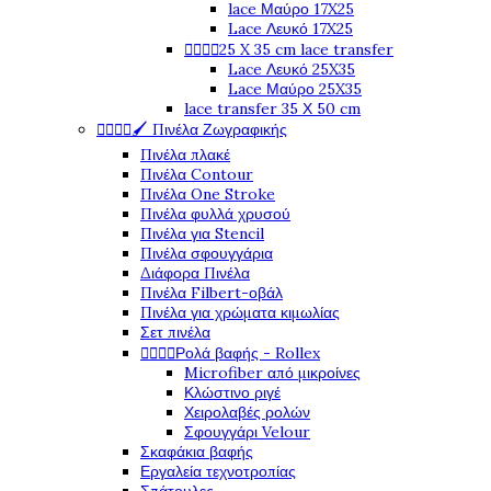
lace Μαύρο 17X25
Lace Λευκό 17X25




25 X 35 cm lace transfer
Lace Λευκό 25X35
Lace Μαύρο 25X35
lace transfer 35 Χ 50 cm




🖌️ Πινέλα Ζωγραφικής
Πινέλα πλακέ
Πινέλα Contour
Πινέλα One Stroke
Πινέλα φυλλά χρυσού
Πινέλα για Stencil
Πινέλα σφουγγάρια
Διάφορα Πινέλα
Πινέλα Filbert-οβάλ
Πινέλα για χρώματα κιμωλίας
Σετ πινέλα




Ρολά βαφής - Rollex
Microfiber από μικροίνες
Κλώστινο ριγέ
Χειρολαβές ρολών
Σφουγγάρι Velour
Σκαφάκια βαφής
Εργαλεία τεχνοτροπίας