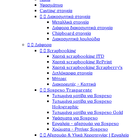
Υφασμάτινα
Casting στοιχεία


Διακοσμητικά στοιχεία
Μεταλλικά στοιχεία
Διάφορα διακοσμητικά στοιχεία
Chipboard στοιχεία
Διακοσμητικά λουλούδια


Διάφορα


Scrapbooking
Χαρτιά scrapbooking ITD
Χαρτιά scrapbooking RePrint
Χαρτιά scrapbooking Scrapberry's
Διπλόκαρφα στοιχεία
Μήτρες
Διακορευτές - Κοπτικά


Sospeso Trasparente
Τυπωμένα μοτίβα για Sospeso
Τυπωμένα μοτίβα για Sospeso
Holographic
Τυπωμένα μοτίβα για Sospeso Gold
Υφάσματα για Sospeso
Εργαλεία - αξεσουάρ για Sospeso
Χρώματα - Ρητίνες Sospeso


Αξεσουάρ & Υλικά Χειροτεχνίας | Εργαλεία