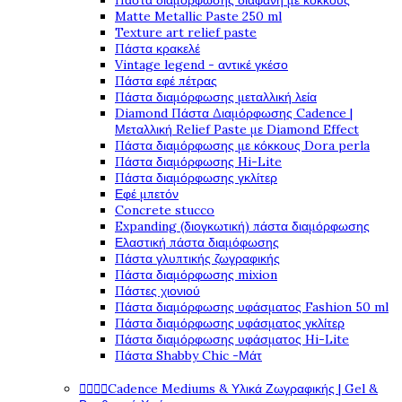
Πάστα διαμόρφωσης διάφανη με κόκκους
Matte Metallic Paste 250 ml
Texture art relief paste
Πάστα κρακελέ
Vintage legend - αντικέ γκέσο
Πάστα εφέ πέτρας
Πάστα διαμόρφωσης μεταλλική λεία
Diamond Πάστα Διαμόρφωσης Cadence |
Μεταλλική Relief Paste με Diamond Effect
Πάστα διαμόρφωσης με κόκκους Dora perla
Πάστα διαμόρφωσης Hi-Lite
Πάστα διαμόρφωσης γκλίτερ
Εφέ μπετόν
Concrete stucco
Expanding (διογκωτική) πάστα διαμόρφωσης
Ελαστική πάστα διαμόφωσης
Πάστα γλυπτικής ζωγραφικής
Πάστα διαμόρφωσης mixion
Πάστες χιονιού
Πάστα διαμόρφωσης υφάσματος Fashion 50 ml
Πάστα διαμόρφωσης υφάσματος γκλίτερ
Πάστα διαμόρφωσης υφάσματος Hi-Lite
Πάστα Shabby Chic -Μάτ




Cadence Mediums & Υλικά Ζωγραφικής | Gel &