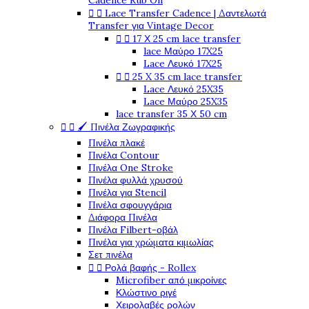
Cadence Rub On


Lace Transfer Cadence | Δαντελωτά
Transfer για Vintage Decor


17 Χ 25 cm lace transfer
lace Μαύρο 17X25
Lace Λευκό 17X25


25 X 35 cm lace transfer
Lace Λευκό 25X35
Lace Μαύρο 25X35
lace transfer 35 Χ 50 cm


🖌️ Πινέλα Ζωγραφικής
Πινέλα πλακέ
Πινέλα Contour
Πινέλα One Stroke
Πινέλα φυλλά χρυσού
Πινέλα για Stencil
Πινέλα σφουγγάρια
Διάφορα Πινέλα
Πινέλα Filbert-οβάλ
Πινέλα για χρώματα κιμωλίας
Σετ πινέλα


Ρολά βαφής - Rollex
Microfiber από μικροίνες
Κλώστινο ριγέ
Χειρολαβές ρολών