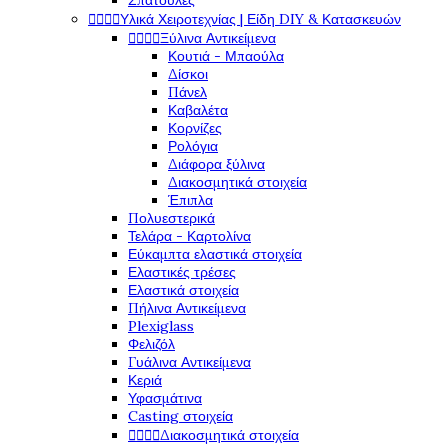
Σπάτουλες




Υλικά Χειροτεχνίας | Είδη DIY & Κατασκευών




Ξύλινα Αντικείμενα
Κουτιά - Μπαούλα
Δίσκοι
Πάνελ
Καβαλέτα
Κορνίζες
Ρολόγια
Διάφορα ξύλινα
Διακοσμητικά στοιχεία
Έπιπλα
Πολυεστερικά
Τελάρα - Καρτολίνα
Εύκαμπτα ελαστικά στοιχεία
Ελαστικές τρέσες
Ελαστικά στοιχεία
Πήλινα Αντικείμενα
Plexiglass
Φελιζόλ
Γυάλινα Αντικείμενα
Κεριά
Υφασμάτινα
Casting στοιχεία




Διακοσμητικά στοιχεία