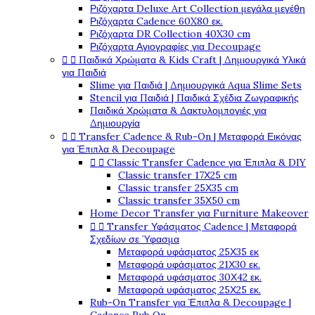
Ριζόχαρτα Deluxe Art Collection μεγάλα μεγέθη
Ριζόχαρτα Cadence 60X80 εκ.
Ριζόχαρτα DR Collection 40X30 cm
Ριζόχαρτα Αγιογραφίες για Decoupage


Παιδικά Χρώματα & Kids Craft | Δημιουργικά Υλικά
για Παιδιά
Slime για Παιδιά | Δημιουργικά Aqua Slime Sets
Stencil για Παιδιά | Παιδικά Σχέδια Ζωγραφικής
Παιδικά Χρώματα & Δακτυλομπογιές για
Δημιουργία


Transfer Cadence & Rub-On | Μεταφορά Εικόνας
για Έπιπλα & Decoupage


Classic Transfer Cadence για Έπιπλα & DIY
Classic transfer 17Χ25 cm
Classic transfer 25Χ35 cm
Classic transfer 35Χ50 cm
Home Decor Transfer για Furniture Makeover


Transfer Υφάσματος Cadence | Μεταφορά
Σχεδίων σε Ύφασμα
Μεταφορά υφάσματος 25Χ35 εκ
Μεταφορά υφάσματος 21Χ30 εκ.
Μεταφορά υφάσματος 30Χ42 εκ.
Μεταφορά υφάσματος 25Χ25 εκ.
Rub-On Transfer για Έπιπλα & Decoupage |