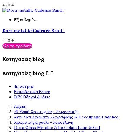
4,20 €
Εξαντλημένο
Dora metallic Cadence Sand...
4,20 €
όλα τα προϊόντα
Κατηγορίες blog
Κατηγορίες blog


Τα νέα μας
Εκπαιδευτικά βίντεο
DIY Οδηγοί & Ιδέες
Αρχική
🎨 Υλικά Χεροτεχνίας- Ζωγραφικής
Ακρυλικά Χρώματα Ζωγραφικής & Decoupage Cadence
Χρώματα για γυαλί - πορσελάνη
Dora Glass Metallic & Porcelain Paint 50 ml