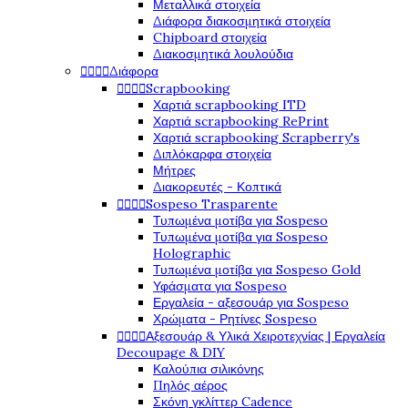
Μεταλλικά στοιχεία
Διάφορα διακοσμητικά στοιχεία
Chipboard στοιχεία
Διακοσμητικά λουλούδια




Διάφορα




Scrapbooking
Χαρτιά scrapbooking ITD
Χαρτιά scrapbooking RePrint
Χαρτιά scrapbooking Scrapberry's
Διπλόκαρφα στοιχεία
Μήτρες
Διακορευτές - Κοπτικά




Sospeso Trasparente
Τυπωμένα μοτίβα για Sospeso
Τυπωμένα μοτίβα για Sospeso
Holographic
Τυπωμένα μοτίβα για Sospeso Gold
Υφάσματα για Sospeso
Εργαλεία - αξεσουάρ για Sospeso
Χρώματα - Ρητίνες Sospeso




Αξεσουάρ & Υλικά Χειροτεχνίας | Εργαλεία
Decoupage & DIY
Καλούπια σιλικόνης
Πηλός αέρος
Σκόνη γκλίττερ Cadence