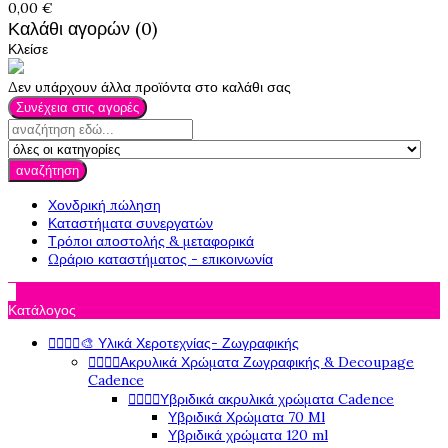
0,00 €
Καλάθι αγορών (0)
Κλείσε
Δεν υπάρχουν άλλα προϊόντα στο καλάθι σας
Συνέχεια στις αγορές
αναζήτηση
Χονδρική πώληση
Καταστήματα συνεργατών
Τρόποι αποστολής & μεταφορικά
Ωράριο καταστήματος - επικοινωνία

Κατάλογος




🎨 Υλικά Χεροτεχνίας- Ζωγραφικής




Ακρυλικά Χρώματα Ζωγραφικής & Decoupage
Cadence




Υβριδικά ακρυλικά χρώματα Cadence
Υβριδικά Χρώματα 70 Ml
Υβριδικά χρώματα 120 ml