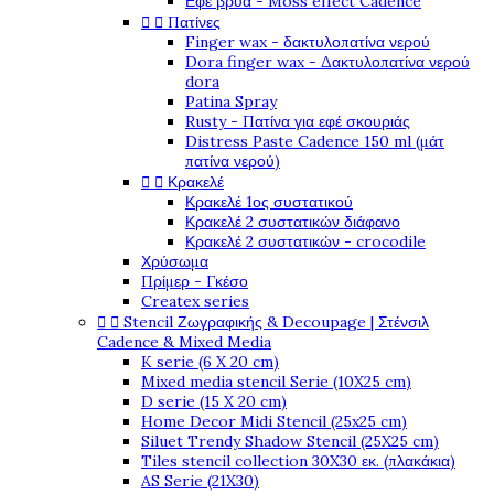
Εφέ βρύα - Moss effect Cadence


Πατίνες
Finger wax - δακτυλοπατίνα νερού
Dora finger wax - Δακτυλοπατίνα νερού
dora
Patina Spray
Rusty - Πατίνα για εφέ σκουριάς
Distress Paste Cadence 150 ml (μάτ
πατίνα νερού)


Κρακελέ
Κρακελέ 1ος συστατικού
Κρακελέ 2 συστατικών διάφανο
Κρακελέ 2 συστατικών - crocodile
Χρύσωμα
Πρίμερ - Γκέσο
Createx series


Stencil Ζωγραφικής & Decoupage | Στένσιλ
Cadence & Mixed Media
K serie (6 X 20 cm)
Mixed media stencil Serie (10X25 cm)
D serie (15 X 20 cm)
Home Decor Midi Stencil (25x25 cm)
Siluet Trendy Shadow Stencil (25X25 cm)
Tiles stencil collection 30X30 εκ. (πλακάκια)
AS Serie (21X30)