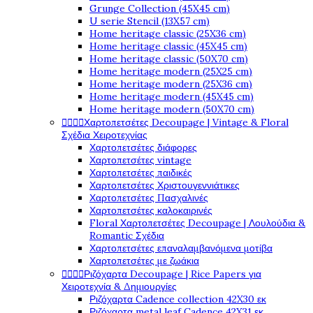
Grunge Collection (45X45 cm)
U serie Stencil (13X57 cm)
Home heritage classic (25X36 cm)
Home heritage classic (45X45 cm)
Home heritage classic (50X70 cm)
Home heritage modern (25X25 cm)
Home heritage modern (25X36 cm)
Home heritage modern (45X45 cm)
Home heritage modern (50X70 cm)




Χαρτοπετσέτες Decoupage | Vintage & Floral
Σχέδια Χειροτεχνίας
Χαρτοπετσέτες διάφορες
Χαρτοπετσέτες vintage
Χαρτοπετσέτες παιδικές
Χαρτοπετσέτες Χριστουγεννιάτικες
Χαρτοπετσέτες Πασχαλινές
Χαρτοπετσέτες καλοκαιρινές
Floral Χαρτοπετσέτες Decoupage | Λουλούδια &
Romantic Σχέδια
Χαρτοπετσέτες επαναλαμβανόμενα μοτίβα
Χαρτοπετσέτες με ζωάκια




Ριζόχαρτα Decoupage | Rice Papers για
Χειροτεχνία & Δημιουργίες
Ριζόχαρτα Cadence collection 42X30 εκ
Ριζόχαρτα metal leaf Cadence 42X31 εκ