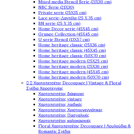
Mixed media Stencil Serie (21X30 cm)
NBC Serie (21X30)
Private serie (25X35 cm)
Lace serie-Δαντέλα (25 X 35 cm)
BN serie (25 X 35 cm)
Home Decor serie (45X45 cm)
Grunge Collection (45X45 cm)
U serie Stencil (13X57 cm)
Home heritage classic (25X36 cm)
Home heritage classic (45X45 cm)
Home heritage classic (50X70 cm)
Home heritage modern (25X25 cm)
Home heritage modern (25X36 cm)
Home heritage modern (45X45 cm)
Home heritage modern (50X70 cm)


Χαρτοπετσέτες Decoupage | Vintage & Floral
Σχέδια Χειροτεχνίας
Χαρτοπετσέτες διάφορες
Χαρτοπετσέτες vintage
Χαρτοπετσέτες παιδικές
Χαρτοπετσέτες Χριστουγεννιάτικες
Χαρτοπετσέτες Πασχαλινές
Χαρτοπετσέτες καλοκαιρινές
Floral Χαρτοπετσέτες Decoupage | Λουλούδια &
Romantic Σχέδια