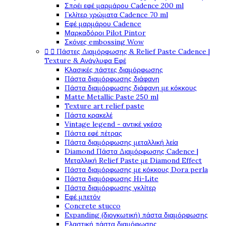
Σπρέι εφέ μαρμάρου Cadence 200 ml
Γκλίτερ χρώματα Cadence 70 ml
Εφέ μαρμάρου Cadence
Μαρκαδόροι Pilot Pintor
Σκόνες embossing Wow


Πάστες Διαμόρφωσης & Relief Paste Cadence |
Texture & Ανάγλυφα Εφέ
Κλασικές πάστες διαμόρφωσης
Πάστα διαμόρφωσης διάφανη
Πάστα διαμόρφωσης διάφανη με κόκκους
Matte Metallic Paste 250 ml
Texture art relief paste
Πάστα κρακελέ
Vintage legend - αντικέ γκέσο
Πάστα εφέ πέτρας
Πάστα διαμόρφωσης μεταλλική λεία
Diamond Πάστα Διαμόρφωσης Cadence |
Μεταλλική Relief Paste με Diamond Effect
Πάστα διαμόρφωσης με κόκκους Dora perla
Πάστα διαμόρφωσης Hi-Lite
Πάστα διαμόρφωσης γκλίτερ
Εφέ μπετόν
Concrete stucco
Expanding (διογκωτική) πάστα διαμόρφωσης
Ελαστική πάστα διαμόφωσης