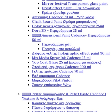
Mirror festival Transparent glass paint
Frost effect paint - Εφέ παγωμένου
Κρέμα χάραξης γυαλιού
Antiquing Cadence 70 ml - Υγρή κάσια
Chalk Board Paint (Χρώμα μαυροπίνακα)
Color pearls (σταγόνες μαργαριταριών) 25ml
Dora 3D - Περιγράμματα 25 ml




Dimensional Paint Cadence- Περιγράμματα
50 ml
Περιγράμματα μάτ
Περιγράμματα μεταλλικά
Διάφανο γκλίτερ holographic effect paint 90 ml
Mix Media Spray Ink Cadence 25 ml
Top Coat Glaze 25 ml (χρώμα για σκιάσεις)
Σπρέι εφέ μαρμάρου Cadence 200 ml
Γκλίτερ χρώματα Cadence 70 ml
Εφέ μαρμάρου Cadence
Μαρκαδόροι Pilot Pintor
Σκόνες embossing Wow




Πάστες Διαμόρφωσης & Relief Paste Cadence |
Texture & Ανάγλυφα Εφέ
Κλασικές πάστες διαμόρφωσης
Πάστα διαμόρφωσης διάφανη