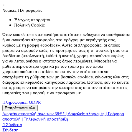
×
Νομικές Πληροφορίες
Έλεγχος απορρήτου
Πολιτική Cookie
Όταν επισκέπτεστε οποιονδήποτε ιστότοπο, ενδέχεται να αποθηκεύσει
ή να ανακτήσει πληροφορίες στο πρόγραμμα περιήγησής σας,
κυρίως με τη μορφή «cookies». Αυτές οι πληροφορίες, οι οποίες
μπορεί να αφορούν εσάς, τις προτιμήσεις σας ή τη συσκευή σας στο
Διαδίκτυο (υπολογιστή, tablet ή κινητό), χρησιμοποιούνται κυρίως
για να λειτουργήσει ο ιστότοπος όπως περιμένετε. Μπορείτε να
μάθετε περισσότερα σχετικά με τον τρόπο με τον οποίο
χρησιμοποιούμε τα cookies σε αυτόν τον ιστότοπο και να
αποτρέψετε τη ρύθμιση των μη βασικών cookies, κάνοντας κλικ στις
διάφορες επικεφαλίδες κατηγορίας παρακάτω. Ωστόσο, εάν το κάνετε
αυτό, μπορεί να επηρεάσει την εμπειρία σας από τον ιστότοπο και τις
υπηρεσίες που μπορούμε να προσφέρουμε.
Πληροφορίες: GDPR
Επιτρέπονται όλα
Δωρεάν αποστολή άνω των 39€* | Ασφαλείς πληρωμές | Γρήγορη
αποστολή | Τηλεφωνική υποστήριξη

Σύνδεση
Σύνδεση