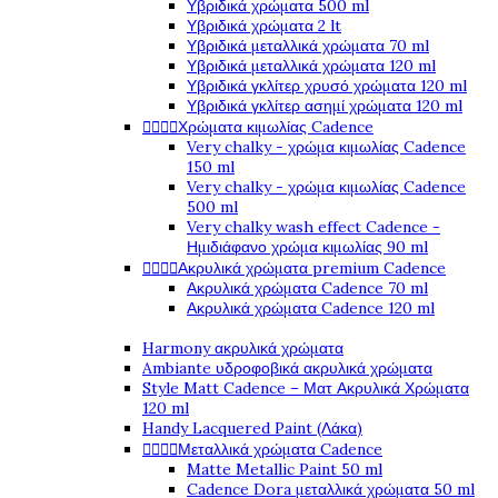
Υβριδικά χρώματα 500 ml
Υβριδικά χρώματα 2 lt
Υβριδικά μεταλλικά χρώματα 70 ml
Υβριδικά μεταλλικά χρώματα 120 ml
Υβριδικά γκλίτερ χρυσό χρώματα 120 ml
Υβριδικά γκλίτερ ασημί χρώματα 120 ml




Χρώματα κιμωλίας Cadence
Very chalky - χρώμα κιμωλίας Cadence
150 ml
Very chalky - χρώμα κιμωλίας Cadence
500 ml
Very chalky wash effect Cadence -
Ημιδιάφανο χρώμα κιμωλίας 90 ml




Ακρυλικά χρώματα premium Cadence
Ακρυλικά χρώματα Cadence 70 ml
Ακρυλικά χρώματα Cadence 120 ml
Harmony ακρυλικά χρώματα
Ambiante υδροφοβικά ακρυλικά χρώματα
Style Matt Cadence – Ματ Ακρυλικά Χρώματα
120 ml
Handy Lacquered Paint (Λάκα)




Μεταλλικά χρώματα Cadence
Matte Metallic Paint 50 ml
Cadence Dora μεταλλικά χρώματα 50 ml