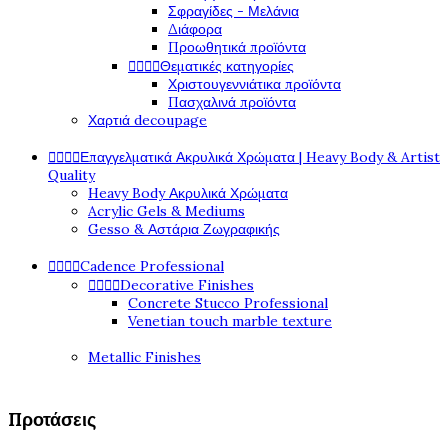
Σφραγίδες - Μελάνια
Διάφορα
Προωθητικά προϊόντα




Θεματικές κατηγορίες
Χριστουγεννιάτικα προϊόντα
Πασχαλινά προϊόντα
Χαρτιά decoupage




Επαγγελματικά Ακρυλικά Χρώματα | Heavy Body & Artist
Quality
Heavy Body Ακρυλικά Χρώματα
Acrylic Gels & Mediums
Gesso & Αστάρια Ζωγραφικής




Cadence Professional




Decorative Finishes
Concrete Stucco Professional
Venetian touch marble texture
Metallic Finishes
Προτάσεις