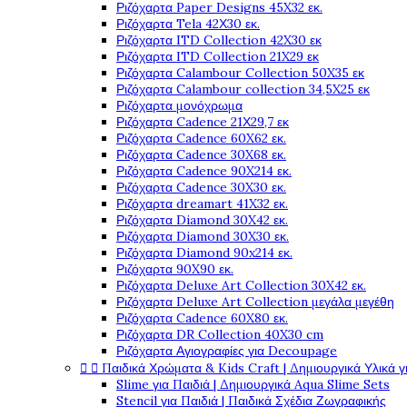
Ριζόχαρτα Paper Designs 45X32 εκ.
Ριζόχαρτα Tela 42Χ30 εκ.
Ριζόχαρτα ITD Collection 42X30 εκ
Ριζόχαρτα ITD Collection 21X29 εκ
Ριζόχαρτα Calambour Collection 50X35 εκ
Ριζόχαρτα Calambour collection 34,5X25 εκ
Ριζόχαρτα μονόχρωμα
Ριζόχαρτα Cadence 21Χ29,7 εκ
Ριζόχαρτα Cadence 60X62 εκ.
Ριζόχαρτα Cadence 30X68 εκ.
Ριζόχαρτα Cadence 90X214 εκ.
Ριζόχαρτα Cadence 30X30 εκ.
Ριζόχαρτα dreamart 41X32 εκ.
Ριζόχαρτα Diamond 30X42 εκ.
Ριζόχαρτα Diamond 30X30 εκ.
Ριζόχαρτα Diamond 90x214 εκ.
Ριζόχαρτα 90X90 εκ.
Ριζόχαρτα Deluxe Art Collection 30X42 εκ.
Ριζόχαρτα Deluxe Art Collection μεγάλα μεγέθη
Ριζόχαρτα Cadence 60X80 εκ.
Ριζόχαρτα DR Collection 40X30 cm
Ριζόχαρτα Αγιογραφίες για Decoupage


Παιδικά Χρώματα & Kids Craft | Δημιουργικά Υλικά γ
Slime για Παιδιά | Δημιουργικά Aqua Slime Sets
Stencil για Παιδιά | Παιδικά Σχέδια Ζωγραφικής