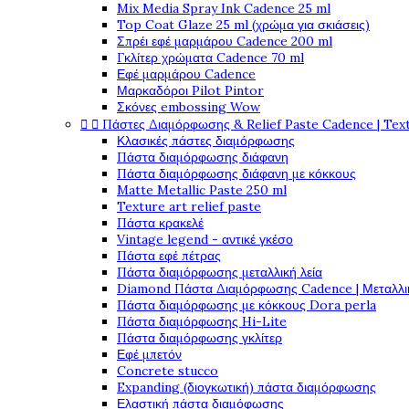
Mix Media Spray Ink Cadence 25 ml
Top Coat Glaze 25 ml (χρώμα για σκιάσεις)
Σπρέι εφέ μαρμάρου Cadence 200 ml
Γκλίτερ χρώματα Cadence 70 ml
Εφέ μαρμάρου Cadence
Μαρκαδόροι Pilot Pintor
Σκόνες embossing Wow


Πάστες Διαμόρφωσης & Relief Paste Cadence | Tex
Κλασικές πάστες διαμόρφωσης
Πάστα διαμόρφωσης διάφανη
Πάστα διαμόρφωσης διάφανη με κόκκους
Matte Metallic Paste 250 ml
Texture art relief paste
Πάστα κρακελέ
Vintage legend - αντικέ γκέσο
Πάστα εφέ πέτρας
Πάστα διαμόρφωσης μεταλλική λεία
Diamond Πάστα Διαμόρφωσης Cadence | Μεταλλικ
Πάστα διαμόρφωσης με κόκκους Dora perla
Πάστα διαμόρφωσης Hi-Lite
Πάστα διαμόρφωσης γκλίτερ
Εφέ μπετόν
Concrete stucco
Expanding (διογκωτική) πάστα διαμόρφωσης
Ελαστική πάστα διαμόφωσης