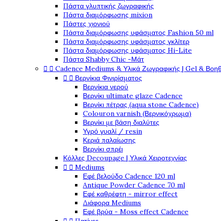
Πάστα γλυπτικής ζωγραφικής
Πάστα διαμόρφωσης mixion
Πάστες χιονιού
Πάστα διαμόρφωσης υφάσματος Fashion 50 ml
Πάστα διαμόρφωσης υφάσματος γκλίτερ
Πάστα διαμόρφωσης υφάσματος Hi-Lite
Πάστα Shabby Chic -Μάτ


Cadence Mediums & Υλικά Ζωγραφικής | Gel & Βοη


Βερνίκια Φινιρίσματος
Βερνίκια νερού
Βερνίκι ultimate glaze Cadence
Βερνίκι πέτρας (aqua stone Cadence)
Colouron varnish (Βερνικόχρωμα)
Βερνίκι με βάση διαλύτες
Υγρό γυαλί / resin
Κεριά παλαίωσης
Βερνίκι σπρέι
Κόλλες Decoupage | Υλικά Χειροτεχνίας


Mediums
Εφέ βελούδο Cadence 120 ml
Antique Powder Cadence 70 ml
Εφέ καθρέφτη - mirror effect
Διάφορα Mediums
Εφέ βρύα - Moss effect Cadence