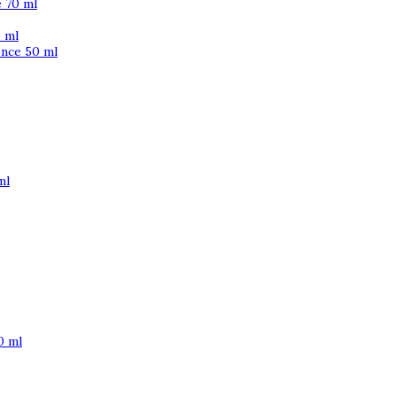
 70 ml
 ml
ence 50 ml
ml
0 ml