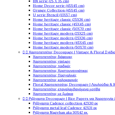
BN serie (25 X 35 cm)
Home Decor serie (45X45 cm)
Grunge Collection (45X45 cm)
U serie Stencil (13X57 cm)
Home heritage classic (25X36 cm)
Home heritage classic (45X45 cm)
Home heritage classic (50X70 cm)
Home heritage modern (25X25 cm)
Home heritage modern (25X36 cm)
Home heritage modern (45X45 cm)
Home heritage modern (50X70 cm)


Χαρτοπετσέτες Decoupage | Vintage & Floral Σχέδια
Χαρτοπετσέτες διάφορες
Χαρτοπετσέτες vintage
Χαρτοπετσέτες παιδικές
Χαρτοπετσέτες Χριστουγεννιάτικες
Χαρτοπετσέτες Πασχαλινές
Χαρτοπετσέτες καλοκαιρινές
Floral Χαρτοπετσέτες Decoupage | Λουλούδια & 
Χαρτοπετσέτες επαναλαμβανόμενα μοτίβα
Χαρτοπετσέτες με ζωάκια


Ριζόχαρτα Decoupage | Rice Papers για Χειροτεχνία 
Ριζόχαρτα Cadence collection 42X30 εκ
Ριζόχαρτα metal leaf Cadence 42X31 εκ
Ριζόχαρτα Nagehan aka 30X42 εκ.