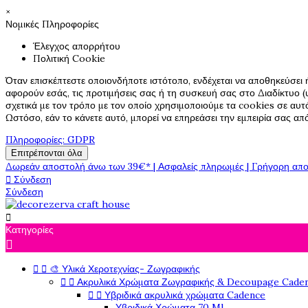
×
Νομικές Πληροφορίες
Έλεγχος απορρήτου
Πολιτική Cookie
Όταν επισκέπτεστε οποιονδήποτε ιστότοπο, ενδέχεται να αποθηκεύσει 
αφορούν εσάς, τις προτιμήσεις σας ή τη συσκευή σας στο Διαδίκτυο (υ
σχετικά με τον τρόπο με τον οποίο χρησιμοποιούμε τα cookies σε αυτ
Ωστόσο, εάν το κάνετε αυτό, μπορεί να επηρεάσει την εμπειρία σας α
Πληροφορίες: GDPR
Επιτρέπονται όλα
Δωρεάν αποστολή άνω των 39€* | Ασφαλείς πληρωμές | Γρήγορη απο

Σύνδεση
Σύνδεση

Κατηγορίες



🎨 Υλικά Χεροτεχνίας- Ζωγραφικής


Ακρυλικά Χρώματα Ζωγραφικής & Decoupage Cade


Υβριδικά ακρυλικά χρώματα Cadence
Υβριδικά Χρώματα 70 Ml