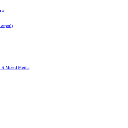
ra
 νερού)
e & Mixed Media