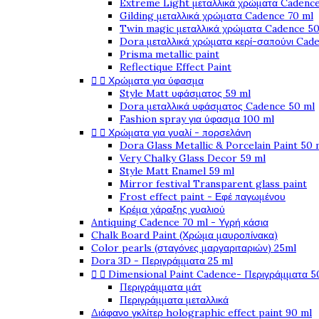
Extreme Light μεταλλικά χρώματα Cadence
Gilding μεταλλικά χρώματα Cadence 70 ml
Twin magic μεταλλικά χρώματα Cadence 50
Dora μεταλλικά χρώματα κερί-σαπούνι Cad
Prisma metallic paint
Reflectique Effect Paint


Χρώματα για ύφασμα
Style Matt υφάσματος 59 ml
Dora μεταλλικά υφάσματος Cadence 50 ml
Fashion spray για ύφασμα 100 ml


Χρώματα για γυαλί - πορσελάνη
Dora Glass Metallic & Porcelain Paint 50 
Very Chalky Glass Decor 59 ml
Style Matt Enamel 59 ml
Mirror festival Transparent glass paint
Frost effect paint - Εφέ παγωμένου
Κρέμα χάραξης γυαλιού
Antiquing Cadence 70 ml - Υγρή κάσια
Chalk Board Paint (Χρώμα μαυροπίνακα)
Color pearls (σταγόνες μαργαριταριών) 25ml
Dora 3D - Περιγράμματα 25 ml


Dimensional Paint Cadence- Περιγράμματα 5
Περιγράμματα μάτ
Περιγράμματα μεταλλικά
Διάφανο γκλίτερ holographic effect paint 90 ml