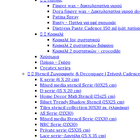


Πατίνες
Finger wax - δακτυλοπατίνα νερού
Dora finger wax - Δακτυλοπατίνα νερού do
Patina Spray
Rusty - Πατίνα για εφέ σκουριάς
Distress Paste Cadence 150 ml (μάτ πατίνα


Κρακελέ
Κρακελέ 1ος συστατικού
Κρακελέ 2 συστατικών διάφανο
Κρακελέ 2 συστατικών - crocodile
Χρύσωμα
Πρίμερ - Γκέσο
Createx series


Stencil Ζωγραφικής & Decoupage | Στένσιλ Cadenc
K serie (6 X 20 cm)
Mixed media stencil Serie (10X25 cm)
D serie (15 X 20 cm)
Home Decor Midi Stencil (25x25 cm)
Siluet Trendy Shadow Stencil (25X25 cm)
Tiles stencil collection 30X30 εκ. (πλακάκια)
AS Serie (21X30)
Mixed media Stencil Serie (21X30 cm)
NBC Serie (21X30)
Private serie (25X35 cm)
Lace serie-Δαντέλα (25 X 35 cm)