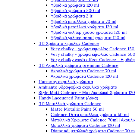
Υβριδικά χρώματα 120 ml
Υβριδικά χρώματα 500 ml
Υβριδικά χρώματα 2 lt
Υβριδικά μεταλλικά χρώματα 70 ml
Υβριδικά μεταλλικά χρώματα 120 ml
Υβριδικά γκλίτερ χρυσό χρώματα 120 ml
Υβριδικά γκλίτερ ασημί χρώματα 120 ml


Χρώματα κιμωλίας Cadence
Very chalky - χρώμα κιμωλίας Cadence 150
Very chalky - χρώμα κιμωλίας Cadence 500
Very chalky wash effect Cadence - Ημιδιά


Ακρυλικά χρώματα premium Cadence
Ακρυλικά χρώματα Cadence 70 ml
Ακρυλικά χρώματα Cadence 120 ml
Harmony ακρυλικά χρώματα
Ambiante υδροφοβικά ακρυλικά χρώματα
Style Matt Cadence – Ματ Ακρυλικά Χρώματα 120
Handy Lacquered Paint (Λάκα)


Μεταλλικά χρώματα Cadence
Matte Metallic Paint 50 ml
Cadence Dora μεταλλικά χρώματα 50 ml
Μεταλλικά Χρώματα Cadence 70ml | Ακρυλι
Μεταλλικά χρώματα Cadence 120 ml
Diamond μεταλλικά χρώματα Cadence 70 m