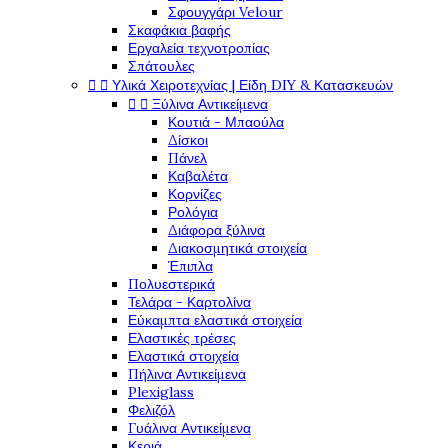
Σφουγγάρι Velour
Σκαφάκια βαφής
Εργαλεία τεχνοτροπίας
Σπάτουλες


Υλικά Χειροτεχνίας | Είδη DIY & Κατασκευών


Ξύλινα Αντικείμενα
Κουτιά - Μπαούλα
Δίσκοι
Πάνελ
Καβαλέτα
Κορνίζες
Ρολόγια
Διάφορα ξύλινα
Διακοσμητικά στοιχεία
Έπιπλα
Πολυεστερικά
Τελάρα - Καρτολίνα
Εύκαμπτα ελαστικά στοιχεία
Ελαστικές τρέσες
Ελαστικά στοιχεία
Πήλινα Αντικείμενα
Plexiglass
Φελιζόλ
Γυάλινα Αντικείμενα
Κεριά