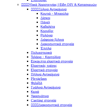
Σπάτουλες




Υλικά Χειροτεχνίας | Είδη DIY & Κατασκευών




Ξύλινα Αντικείμενα
Κουτιά - Μπαούλα
Δίσκοι
Πάνελ
Καβαλέτα
Κορνίζες
Ρολόγια
Διάφορα ξύλινα
Διακοσμητικά στοιχεία
Έπιπλα
Πολυεστερικά
Τελάρα - Καρτολίνα
Εύκαμπτα ελαστικά στοιχεία
Ελαστικές τρέσες
Ελαστικά στοιχεία
Πήλινα Αντικείμενα
Plexiglass
Φελιζόλ
Γυάλινα Αντικείμενα
Κεριά
Υφασμάτινα
Casting στοιχεία




Διακοσμητικά στοιχεία