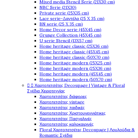
Mixed media Stencil Serie (21X30 cm)
NBC Serie (21X30)
Private serie (25X35 cm)
Lace serie-Δαντέλα (25 X 35 cm)
BN serie (25 X 35 cm)
Home Decor serie (45X45 cm)
Grunge Collection (45X45 cm)
U serie Stencil (13X57 cm)
Home heritage classic (25X36 cm)
Home heritage classic (45X45 cm)
Home heritage classic (50X70 cm)
Home heritage modern (25X25 cm)
Home heritage modern (25X36 cm)
Home heritage modern (45X45 cm)
Home heritage modern (50X70 cm)


Χαρτοπετσέτες Decoupage | Vintage & Floral
Σχέδια Χειροτεχνίας
Χαρτοπετσέτες διάφορες
Χαρτοπετσέτες vintage
Χαρτοπετσέτες παιδικές
Χαρτοπετσέτες Χριστουγεννιάτικες
Χαρτοπετσέτες Πασχαλινές
Χαρτοπετσέτες καλοκαιρινές
Floral Χαρτοπετσέτες Decoupage | Λουλούδια &
Romantic Σχέδια