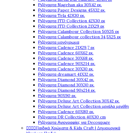
Ριζόχαρτα Nagehan aka 30X42 εκ.
Ριζόχαρτα Paper Designs 45X32 εκ.
Ριζόχαρτα Tela 42Χ30 εκ.
Ριζόχαρτα ITD Collection 42X30 εκ
Ριζόχαρτα ITD Collection 21X29 εκ
Ριζόχαρτα Calambour Collection 50X35 εκ
Ριζόχαρτα Calambour collection 34,5X25 εκ
Ριζόχαρτα μονόχρωμα
Ριζόχαρτα Cadence 21Χ29,7 εκ
Ριζόχαρτα Cadence 60X62 εκ.
Ριζόχαρτα Cadence 30X68 εκ.
Ριζόχαρτα Cadence 90X214 εκ.
Ριζόχαρτα Cadence 30X30 εκ.
Ριζόχαρτα dreamart 41X32 εκ.
Ριζόχαρτα Diamond 30X42 εκ.
Ριζόχαρτα Diamond 30X30 εκ.
Ριζόχαρτα Diamond 90x214 εκ.
Ριζόχαρτα 90X90 εκ.
Ριζόχαρτα Deluxe Art Collection 30X42 εκ.
Ριζόχαρτα Deluxe Art Collection μεγάλα μεγέθη
Ριζόχαρτα Cadence 60X80 εκ.
Ριζόχαρτα DR Collection 40X30 cm
Ριζόχαρτα Αγιογραφίες για Decoupage




Παιδικά Χρώματα & Kids Craft | Δημιουργικά