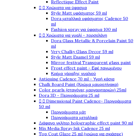
Reflectique Effect Paint


Χρώματα για ύφασμα
Style Matt υφάσματος 59 ml
Dora μεταλλικά υφάσματος Cadence 50
ml
Fashion spray για ύφασμα 100 ml


Χρώματα για γυαλί - πορσελάνη
Dora Glass Metallic & Porcelain Paint 50
ml
Very Chalky Glass Decor 59 ml
Style Matt Enamel 59 ml
Mirror festival Transparent glass paint
Frost effect paint - Εφέ παγωμένου
Κρέμα χάραξης γυαλιού
Antiquing Cadence 70 ml - Υγρή κάσια
Chalk Board Paint (Χρώμα μαυροπίνακα)
Color pearls (σταγόνες μαργαριταριών) 25ml
Dora 3D - Περιγράμματα 25 ml


Dimensional Paint Cadence- Περιγράμματα
50 ml
Περιγράμματα μάτ
Περιγράμματα μεταλλικά
Διάφανο γκλίτερ holographic effect paint 90 ml
Mix Media Spray Ink Cadence 25 ml
Top Coat Glaze 25 ml (χρώμα για σκιάσεις)