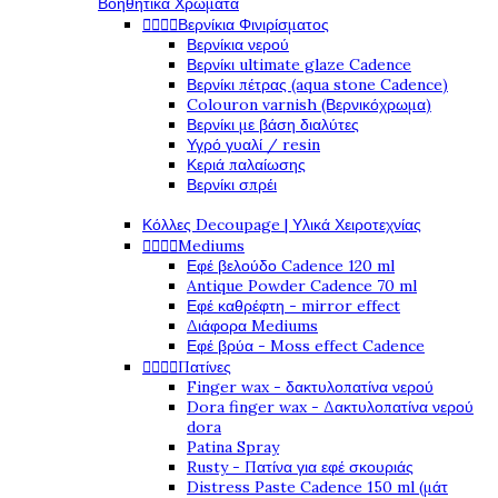
Βοηθητικά Χρώματα




Βερνίκια Φινιρίσματος
Βερνίκια νερού
Βερνίκι ultimate glaze Cadence
Βερνίκι πέτρας (aqua stone Cadence)
Colouron varnish (Βερνικόχρωμα)
Βερνίκι με βάση διαλύτες
Υγρό γυαλί / resin
Κεριά παλαίωσης
Βερνίκι σπρέι
Κόλλες Decoupage | Υλικά Χειροτεχνίας




Mediums
Εφέ βελούδο Cadence 120 ml
Antique Powder Cadence 70 ml
Εφέ καθρέφτη - mirror effect
Διάφορα Mediums
Εφέ βρύα - Moss effect Cadence




Πατίνες
Finger wax - δακτυλοπατίνα νερού
Dora finger wax - Δακτυλοπατίνα νερού
dora
Patina Spray
Rusty - Πατίνα για εφέ σκουριάς
Distress Paste Cadence 150 ml (μάτ