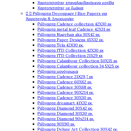
Χαρτοπετσέτες επαναλαμβανόμενα μοτίβα
Χαρτοπετσέτες με ζωάκια


Ριζόχαρτα Decoupage | Rice Papers για
Χειροτεχνία & Δημιουργίες
Ριζόχαρτα Cadence collection 42X30 εκ
Ριζόχαρτα metal leaf Cadence 42X31 εκ
Ριζόχαρτα Nagehan aka 30X42 εκ.
Ριζόχαρτα Paper Designs 45X32 εκ.
Ριζόχαρτα Tela 42Χ30 εκ.
Ριζόχαρτα ITD Collection 42X30 εκ
Ριζόχαρτα ITD Collection 21X29 εκ
Ριζόχαρτα Calambour Collection 50X35 εκ
Ριζόχαρτα Calambour collection 34,5X25 εκ
Ριζόχαρτα μονόχρωμα
Ριζόχαρτα Cadence 21Χ29,7 εκ
Ριζόχαρτα Cadence 60X62 εκ.
Ριζόχαρτα Cadence 30X68 εκ.
Ριζόχαρτα Cadence 90X214 εκ.
Ριζόχαρτα Cadence 30X30 εκ.
Ριζόχαρτα dreamart 41X32 εκ.
Ριζόχαρτα Diamond 30X42 εκ.
Ριζόχαρτα Diamond 30X30 εκ.
Ριζόχαρτα Diamond 90x214 εκ.
Ριζόχαρτα 90X90 εκ.
Ριζόχαρτα Deluxe Art Collection 30X42 εκ.