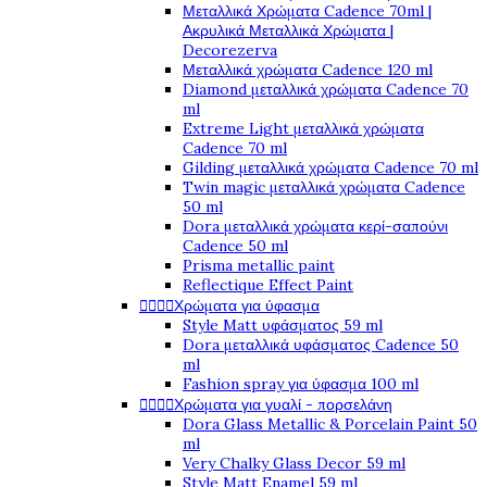
Μεταλλικά Χρώματα Cadence 70ml |
Ακρυλικά Μεταλλικά Χρώματα |
Decorezerva
Μεταλλικά χρώματα Cadence 120 ml
Diamond μεταλλικά χρώματα Cadence 70
ml
Extreme Light μεταλλικά χρώματα
Cadence 70 ml
Gilding μεταλλικά χρώματα Cadence 70 ml
Twin magic μεταλλικά χρώματα Cadence
50 ml
Dora μεταλλικά χρώματα κερί-σαπούνι
Cadence 50 ml
Prisma metallic paint
Reflectique Effect Paint




Χρώματα για ύφασμα
Style Matt υφάσματος 59 ml
Dora μεταλλικά υφάσματος Cadence 50
ml
Fashion spray για ύφασμα 100 ml




Χρώματα για γυαλί - πορσελάνη
Dora Glass Metallic & Porcelain Paint 50
ml
Very Chalky Glass Decor 59 ml
Style Matt Enamel 59 ml