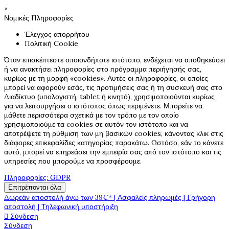
×
Νομικές Πληροφορίες
Έλεγχος απορρήτου
Πολιτική Cookie
Όταν επισκέπτεστε οποιονδήποτε ιστότοπο, ενδέχεται να αποθηκεύσει
ή να ανακτήσει πληροφορίες στο πρόγραμμα περιήγησής σας,
κυρίως με τη μορφή «cookies». Αυτές οι πληροφορίες, οι οποίες
μπορεί να αφορούν εσάς, τις προτιμήσεις σας ή τη συσκευή σας στο
Διαδίκτυο (υπολογιστή, tablet ή κινητό), χρησιμοποιούνται κυρίως
για να λειτουργήσει ο ιστότοπος όπως περιμένετε. Μπορείτε να
μάθετε περισσότερα σχετικά με τον τρόπο με τον οποίο
χρησιμοποιούμε τα cookies σε αυτόν τον ιστότοπο και να
αποτρέψετε τη ρύθμιση των μη βασικών cookies, κάνοντας κλικ στις
διάφορες επικεφαλίδες κατηγορίας παρακάτω. Ωστόσο, εάν το κάνετε
αυτό, μπορεί να επηρεάσει την εμπειρία σας από τον ιστότοπο και τις
υπηρεσίες που μπορούμε να προσφέρουμε.
Πληροφορίες: GDPR
Επιτρέπονται όλα
Δωρεάν αποστολή άνω των 39€* | Ασφαλείς πληρωμές | Γρήγορη
αποστολή | Τηλεφωνική υποστήριξη

Σύνδεση
Σύνδεση