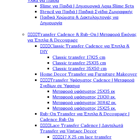
Υλικά για Παιδιά
Slime για Παιδιά | Δημιουργικά Aqua Slime Sets
Stencil για Παιδιά | Παιδικά Σχέδια Ζωγραφικής
Παιδικά Χρώματα & Δακτυλομπογιές για
Δημιουργία




Transfer Cadence & Rub-On | Μεταφορά Εικόνας
για Έπιπλα & Decoupage




Classic Transfer Cadence για Έπιπλα &
DIY
Classic transfer 17Χ25 cm
Classic transfer 25Χ35 cm
Classic transfer 35Χ50 cm
Home Decor Transfer για Furniture Makeover




Transfer Υφάσματος Cadence | Μεταφορά
Σχεδίων σε Ύφασμα
Μεταφορά υφάσματος 25Χ35 εκ
Μεταφορά υφάσματος 21Χ30 εκ.
Μεταφορά υφάσματος 30Χ42 εκ.
Μεταφορά υφάσματος 25Χ25 εκ.
Rub-On Transfer για Έπιπλα & Decoupage |
Cadence Rub On




Lace Transfer Cadence | Δαντελωτά
Transfer για Vintage Decor




17 Χ 25 cm lace transfer