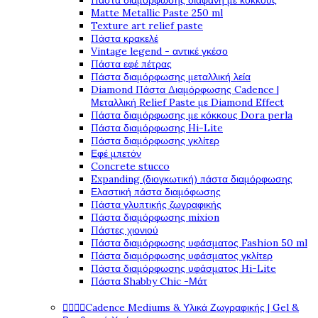
Πάστα διαμόρφωσης διάφανη με κόκκους
Matte Metallic Paste 250 ml
Texture art relief paste
Πάστα κρακελέ
Vintage legend - αντικέ γκέσο
Πάστα εφέ πέτρας
Πάστα διαμόρφωσης μεταλλική λεία
Diamond Πάστα Διαμόρφωσης Cadence |
Μεταλλική Relief Paste με Diamond Effect
Πάστα διαμόρφωσης με κόκκους Dora perla
Πάστα διαμόρφωσης Hi-Lite
Πάστα διαμόρφωσης γκλίτερ
Εφέ μπετόν
Concrete stucco
Expanding (διογκωτική) πάστα διαμόρφωσης
Ελαστική πάστα διαμόφωσης
Πάστα γλυπτικής ζωγραφικής
Πάστα διαμόρφωσης mixion
Πάστες χιονιού
Πάστα διαμόρφωσης υφάσματος Fashion 50 ml
Πάστα διαμόρφωσης υφάσματος γκλίτερ
Πάστα διαμόρφωσης υφάσματος Hi-Lite
Πάστα Shabby Chic -Μάτ




Cadence Mediums & Υλικά Ζωγραφικής | Gel &