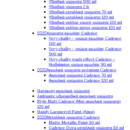
Υβριδικά χρώματα 500 ml
Υβριδικά χρώματα 2 lt
Υβριδικά μεταλλικά χρώματα 70 ml
Υβριδικά μεταλλικά χρώματα 120 ml
Υβριδικά γκλίτερ χρυσό χρώματα 120 ml
Υβριδικά γκλίτερ ασημί χρώματα 120 ml




Χρώματα κιμωλίας Cadence
Very chalky - χρώμα κιμωλίας Cadence
150 ml
Very chalky - χρώμα κιμωλίας Cadence
500 ml
Very chalky wash effect Cadence -
Ημιδιάφανο χρώμα κιμωλίας 90 ml




Ακρυλικά χρώματα premium Cadence
Ακρυλικά χρώματα Cadence 70 ml
Ακρυλικά χρώματα Cadence 120 ml
Harmony ακρυλικά χρώματα
Ambiante υδροφοβικά ακρυλικά χρώματα
Style Matt Cadence (Ματ ακρυλικά χρώματα)
120 ml
Handy Lacquered Paint (Λάκα)




Μεταλλικά χρώματα Cadence
Matte Metallic Paint 50 ml
Cadence Dora μεταλλικά χρώματα 50 ml