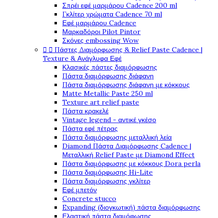
Σπρέι εφέ μαρμάρου Cadence 200 ml
Γκλίτερ χρώματα Cadence 70 ml
Εφέ μαρμάρου Cadence
Μαρκαδόροι Pilot Pintor
Σκόνες embossing Wow


Πάστες Διαμόρφωσης & Relief Paste Cadence |
Texture & Ανάγλυφα Εφέ
Κλασικές πάστες διαμόρφωσης
Πάστα διαμόρφωσης διάφανη
Πάστα διαμόρφωσης διάφανη με κόκκους
Matte Metallic Paste 250 ml
Texture art relief paste
Πάστα κρακελέ
Vintage legend - αντικέ γκέσο
Πάστα εφέ πέτρας
Πάστα διαμόρφωσης μεταλλική λεία
Diamond Πάστα Διαμόρφωσης Cadence |
Μεταλλική Relief Paste με Diamond Effect
Πάστα διαμόρφωσης με κόκκους Dora perla
Πάστα διαμόρφωσης Hi-Lite
Πάστα διαμόρφωσης γκλίτερ
Εφέ μπετόν
Concrete stucco
Expanding (διογκωτική) πάστα διαμόρφωσης
Ελαστική πάστα διαμόφωσης