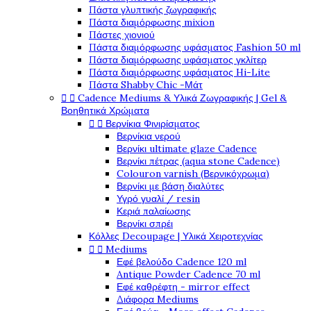
Πάστα γλυπτικής ζωγραφικής
Πάστα διαμόρφωσης mixion
Πάστες χιονιού
Πάστα διαμόρφωσης υφάσματος Fashion 50 ml
Πάστα διαμόρφωσης υφάσματος γκλίτερ
Πάστα διαμόρφωσης υφάσματος Hi-Lite
Πάστα Shabby Chic -Μάτ


Cadence Mediums & Υλικά Ζωγραφικής | Gel &
Βοηθητικά Χρώματα


Βερνίκια Φινιρίσματος
Βερνίκια νερού
Βερνίκι ultimate glaze Cadence
Βερνίκι πέτρας (aqua stone Cadence)
Colouron varnish (Βερνικόχρωμα)
Βερνίκι με βάση διαλύτες
Υγρό γυαλί / resin
Κεριά παλαίωσης
Βερνίκι σπρέι
Κόλλες Decoupage | Υλικά Χειροτεχνίας


Mediums
Εφέ βελούδο Cadence 120 ml
Antique Powder Cadence 70 ml
Εφέ καθρέφτη - mirror effect
Διάφορα Mediums