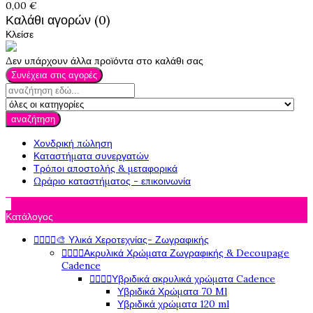
0,00 €
Καλάθι αγορών (0)
Κλείσε
Δεν υπάρχουν άλλα προϊόντα στο καλάθι σας
Συνέχεια στις αγορές
αναζήτηση
Χονδρική πώληση
Καταστήματα συνεργατών
Τρόποι αποστολής & μεταφορικά
Ωράριο καταστήματος - επικοινωνία

Κατάλογος




🎨 Υλικά Χεροτεχνίας- Ζωγραφικής




Ακρυλικά Χρώματα Ζωγραφικής & Decoupage
Cadence




Υβριδικά ακρυλικά χρώματα Cadence
Υβριδικά Χρώματα 70 Ml
Υβριδικά χρώματα 120 ml