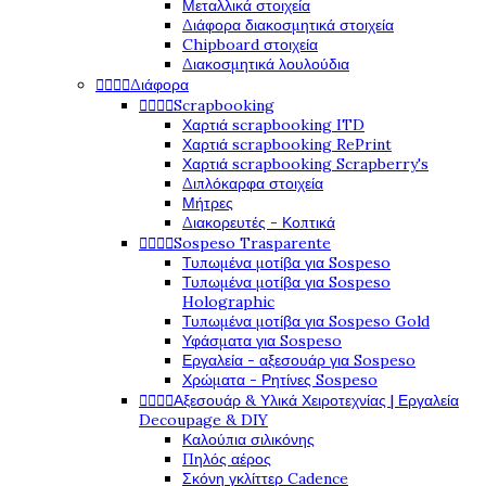
Μεταλλικά στοιχεία
Διάφορα διακοσμητικά στοιχεία
Chipboard στοιχεία
Διακοσμητικά λουλούδια




Διάφορα




Scrapbooking
Χαρτιά scrapbooking ITD
Χαρτιά scrapbooking RePrint
Χαρτιά scrapbooking Scrapberry's
Διπλόκαρφα στοιχεία
Μήτρες
Διακορευτές - Κοπτικά




Sospeso Trasparente
Τυπωμένα μοτίβα για Sospeso
Τυπωμένα μοτίβα για Sospeso
Holographic
Τυπωμένα μοτίβα για Sospeso Gold
Υφάσματα για Sospeso
Εργαλεία - αξεσουάρ για Sospeso
Χρώματα - Ρητίνες Sospeso




Αξεσουάρ & Υλικά Χειροτεχνίας | Εργαλεία
Decoupage & DIY
Καλούπια σιλικόνης
Πηλός αέρος
Σκόνη γκλίττερ Cadence