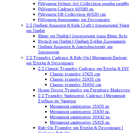
Ριζόχαρτα Deluxe Art Collection μεγάλα μεγέθη
Ριζόχαρτα Cadence 60X80 εκ.
Ριζόχαρτα DR Collection 40X30 cm
Ριζόχαρτα Αγιογραφίες για Decoupage


Παιδικά Χρώματα & Kids Craft | Δημιουργικά Υλικά
για Παιδιά
Slime για Παιδιά | Δημιουργικά Aqua Slime Sets
Stencil για Παιδιά | Παιδικά Σχέδια Ζωγραφικής
Παιδικά Χρώματα & Δακτυλομπογιές για
Δημιουργία


Transfer Cadence & Rub-On | Μεταφορά Εικόνας
για Έπιπλα & Decoupage


Classic Transfer Cadence για Έπιπλα & DIY
Classic transfer 17Χ25 cm
Classic transfer 25Χ35 cm
Classic transfer 35Χ50 cm
Home Decor Transfer για Furniture Makeover


Transfer Υφάσματος Cadence | Μεταφορά
Σχεδίων σε Ύφασμα
Μεταφορά υφάσματος 25Χ35 εκ
Μεταφορά υφάσματος 21Χ30 εκ.
Μεταφορά υφάσματος 30Χ42 εκ.
Μεταφορά υφάσματος 25Χ25 εκ.
Rub-On Transfer για Έπιπλα & Decoupage |