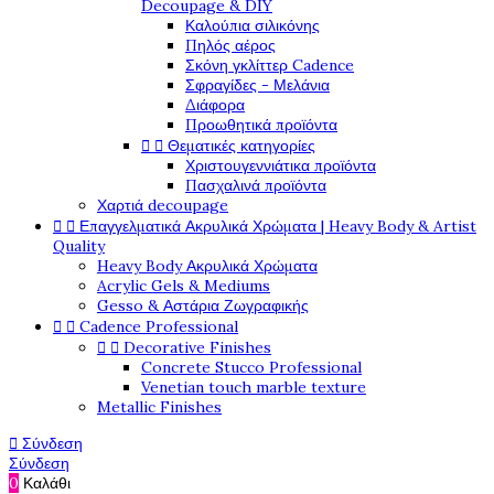
Decoupage & DIY
Καλούπια σιλικόνης
Πηλός αέρος
Σκόνη γκλίττερ Cadence
Σφραγίδες - Μελάνια
Διάφορα
Προωθητικά προϊόντα


Θεματικές κατηγορίες
Χριστουγεννιάτικα προϊόντα
Πασχαλινά προϊόντα
Χαρτιά decoupage


Επαγγελματικά Ακρυλικά Χρώματα | Heavy Body & Artist
Quality
Heavy Body Ακρυλικά Χρώματα
Acrylic Gels & Mediums
Gesso & Αστάρια Ζωγραφικής


Cadence Professional


Decorative Finishes
Concrete Stucco Professional
Venetian touch marble texture
Metallic Finishes

Σύνδεση
Σύνδεση
0
Καλάθι