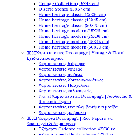
Grunge Collection (45X45 cm)
U serie Stencil (13X57 cm)
Home heritage classic (25X36 cm)
Home heritage classic (45X45 cm)
Home heritage classic (50X70 cm)
Home heritage modern (25X25 cm)
Home heritage modern (25X36 cm)
Home heritage modern (45X45 cm)
Home heritage modern (50X70 cm)




Χαρτοπετσέτες Decoupage | Vintage & Floral
Σχέδια Χειροτεχνίας
Χαρτοπετσέτες διάφορες
Χαρτοπετσέτες vintage
Χαρτοπετσέτες παιδικές
Χαρτοπετσέτες Χριστουγεννιάτικες
Χαρτοπετσέτες Πασχαλινές
Χαρτοπετσέτες καλοκαιρινές
Floral Χαρτοπετσέτες Decoupage | Λουλούδια &
Romantic Σχέδια
Χαρτοπετσέτες επαναλαμβανόμενα μοτίβα
Χαρτοπετσέτες με ζωάκια




Ριζόχαρτα Decoupage | Rice Papers για
Χειροτεχνία & Δημιουργίες
Ριζόχαρτα Cadence collection 42X30 εκ
Ριζόχαρτα metal leaf Cadence 42X31 εκ