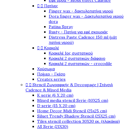
Εφέ βρύα - Moss effect Cadence


Πατίνες
Finger wax - δακτυλοπατίνα νερού
Dora finger wax - Δακτυλοπατίνα νερού
dora
Patina Spray
Rusty - Πατίνα για εφέ σκουριάς
Distress Paste Cadence 150 ml (μάτ
πατίνα νερού)


Κρακελέ
Κρακελέ 1ος συστατικού
Κρακελέ 2 συστατικών διάφανο
Κρακελέ 2 συστατικών - crocodile
Χρύσωμα
Πρίμερ - Γκέσο
Createx series


Stencil Ζωγραφικής & Decoupage | Στένσιλ
Cadence & Mixed Media
K serie (6 X 20 cm)
Mixed media stencil Serie (10X25 cm)
D serie (15 X 20 cm)
Home Decor Midi Stencil (25x25 cm)
Siluet Trendy Shadow Stencil (25X25 cm)
Tiles stencil collection 30X30 εκ. (πλακάκια)
AS Serie (21X30)