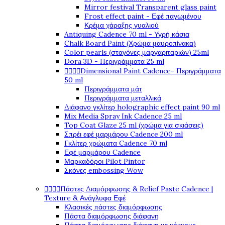
Mirror festival Transparent glass paint
Frost effect paint - Εφέ παγωμένου
Κρέμα χάραξης γυαλιού
Antiquing Cadence 70 ml - Υγρή κάσια
Chalk Board Paint (Χρώμα μαυροπίνακα)
Color pearls (σταγόνες μαργαριταριών) 25ml
Dora 3D - Περιγράμματα 25 ml




Dimensional Paint Cadence- Περιγράμματα
50 ml
Περιγράμματα μάτ
Περιγράμματα μεταλλικά
Διάφανο γκλίτερ holographic effect paint 90 ml
Mix Media Spray Ink Cadence 25 ml
Top Coat Glaze 25 ml (χρώμα για σκιάσεις)
Σπρέι εφέ μαρμάρου Cadence 200 ml
Γκλίτερ χρώματα Cadence 70 ml
Εφέ μαρμάρου Cadence
Μαρκαδόροι Pilot Pintor
Σκόνες embossing Wow




Πάστες Διαμόρφωσης & Relief Paste Cadence |
Texture & Ανάγλυφα Εφέ
Κλασικές πάστες διαμόρφωσης
Πάστα διαμόρφωσης διάφανη