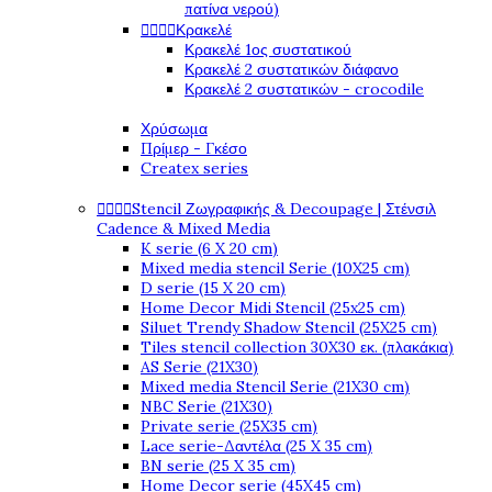
πατίνα νερού)




Κρακελέ
Κρακελέ 1ος συστατικού
Κρακελέ 2 συστατικών διάφανο
Κρακελέ 2 συστατικών - crocodile
Χρύσωμα
Πρίμερ - Γκέσο
Createx series




Stencil Ζωγραφικής & Decoupage | Στένσιλ
Cadence & Mixed Media
K serie (6 X 20 cm)
Mixed media stencil Serie (10X25 cm)
D serie (15 X 20 cm)
Home Decor Midi Stencil (25x25 cm)
Siluet Trendy Shadow Stencil (25X25 cm)
Tiles stencil collection 30X30 εκ. (πλακάκια)
AS Serie (21X30)
Mixed media Stencil Serie (21X30 cm)
NBC Serie (21X30)
Private serie (25X35 cm)
Lace serie-Δαντέλα (25 X 35 cm)
BN serie (25 X 35 cm)
Home Decor serie (45X45 cm)