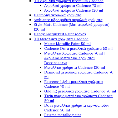


Ακρυλικά χρώματα premium Cadence
Ακρυλικά χρώματα Cadence 70 ml
Ακρυλικά χρώματα Cadence 120 ml
Harmony ακρυλικά χρώματα
Ambiante υδροφοβικά ακρυλικά χρώματα
Style Matt Cadence (Ματ ακρυλικά χρώματα)
120 ml
Handy Lacquered Paint (Λάκα)


Μεταλλικά χρώματα Cadence
Matte Metallic Paint 50 ml
Cadence Dora μεταλλικά χρώματα 50 ml
Μεταλλικά Χρώματα Cadence 70ml |
Ακρυλικά Μεταλλικά Χρώματα |
Decorezerva
Μεταλλικά χρώματα Cadence 120 ml
Diamond μεταλλικά χρώματα Cadence 70
ml
Extreme Light μεταλλικά χρώματα
Cadence 70 ml
Gilding μεταλλικά χρώματα Cadence 70 ml
Twin magic μεταλλικά χρώματα Cadence
50 ml
Dora μεταλλικά χρώματα κερί-σαπούνι
Cadence 50 ml
Prisma metallic paint