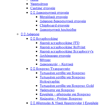
Υφασμάτινα
Casting στοιχεία


Διακοσμητικά στοιχεία
Μεταλλικά στοιχεία
Διάφορα διακοσμητικά στοιχεία
Chipboard στοιχεία
Διακοσμητικά λουλούδια


Διάφορα


Scrapbooking
Χαρτιά scrapbooking ITD
Χαρτιά scrapbooking RePrint
Χαρτιά scrapbooking Scrapberry's
Διπλόκαρφα στοιχεία
Μήτρες
Διακορευτές - Κοπτικά


Sospeso Trasparente
Τυπωμένα μοτίβα για Sospeso
Τυπωμένα μοτίβα για Sospeso
Holographic
Τυπωμένα μοτίβα για Sospeso Gold
Υφάσματα για Sospeso
Εργαλεία - αξεσουάρ για Sospeso
Χρώματα - Ρητίνες Sospeso


Αξεσουάρ & Υλικά Χειροτεχνίας | Εργαλεία