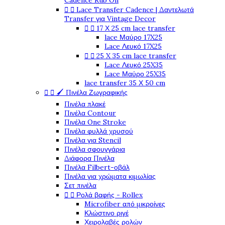
Cadence Rub On


Lace Transfer Cadence | Δαντελωτά
Transfer για Vintage Decor


17 Χ 25 cm lace transfer
lace Μαύρο 17X25
Lace Λευκό 17X25


25 X 35 cm lace transfer
Lace Λευκό 25X35
Lace Μαύρο 25X35
lace transfer 35 Χ 50 cm


🖌️ Πινέλα Ζωγραφικής
Πινέλα πλακέ
Πινέλα Contour
Πινέλα One Stroke
Πινέλα φυλλά χρυσού
Πινέλα για Stencil
Πινέλα σφουγγάρια
Διάφορα Πινέλα
Πινέλα Filbert-οβάλ
Πινέλα για χρώματα κιμωλίας
Σετ πινέλα


Ρολά βαφής - Rollex
Microfiber από μικροίνες
Κλώστινο ριγέ
Χειρολαβές ρολών