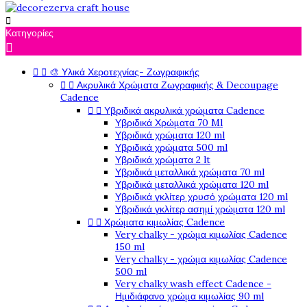

Κατηγορίες



🎨 Υλικά Χεροτεχνίας- Ζωγραφικής


Ακρυλικά Χρώματα Ζωγραφικής & Decoupage
Cadence


Υβριδικά ακρυλικά χρώματα Cadence
Υβριδικά Χρώματα 70 Ml
Υβριδικά χρώματα 120 ml
Υβριδικά χρώματα 500 ml
Υβριδικά χρώματα 2 lt
Υβριδικά μεταλλικά χρώματα 70 ml
Υβριδικά μεταλλικά χρώματα 120 ml
Υβριδικά γκλίτερ χρυσό χρώματα 120 ml
Υβριδικά γκλίτερ ασημί χρώματα 120 ml


Χρώματα κιμωλίας Cadence
Very chalky - χρώμα κιμωλίας Cadence
150 ml
Very chalky - χρώμα κιμωλίας Cadence
500 ml
Very chalky wash effect Cadence -
Ημιδιάφανο χρώμα κιμωλίας 90 ml