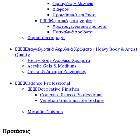
Σφραγίδες - Μελάνια
Διάφορα
Προωθητικά προϊόντα




Θεματικές κατηγορίες
Χριστουγεννιάτικα προϊόντα
Πασχαλινά προϊόντα
Χαρτιά decoupage




Επαγγελματικά Ακρυλικά Χρώματα | Heavy Body & Artist
Quality
Heavy Body Ακρυλικά Χρώματα
Acrylic Gels & Mediums
Gesso & Αστάρια Ζωγραφικής




Cadence Professional




Decorative Finishes
Concrete Stucco Professional
Venetian touch marble texture
Metallic Finishes
Προτάσεις