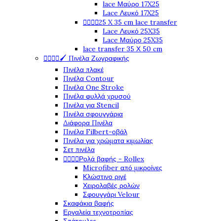
lace Μαύρο 17X25
Lace Λευκό 17X25




25 X 35 cm lace transfer
Lace Λευκό 25X35
Lace Μαύρο 25X35
lace transfer 35 Χ 50 cm




🖌️ Πινέλα Ζωγραφικής
Πινέλα πλακέ
Πινέλα Contour
Πινέλα One Stroke
Πινέλα φυλλά χρυσού
Πινέλα για Stencil
Πινέλα σφουγγάρια
Διάφορα Πινέλα
Πινέλα Filbert-οβάλ
Πινέλα για χρώματα κιμωλίας
Σετ πινέλα




Ρολά βαφής - Rollex
Microfiber από μικροίνες
Κλώστινο ριγέ
Χειρολαβές ρολών
Σφουγγάρι Velour
Σκαφάκια βαφής
Εργαλεία τεχνοτροπίας