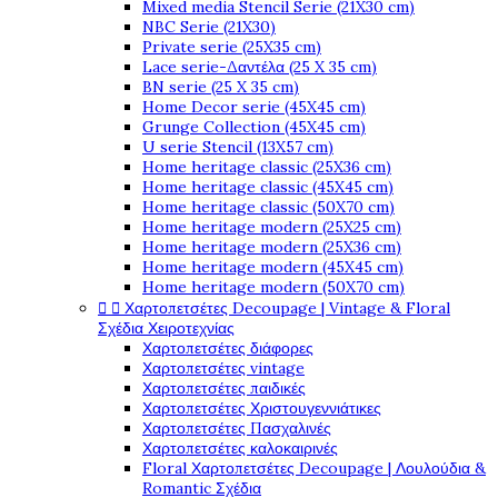
Mixed media Stencil Serie (21X30 cm)
NBC Serie (21X30)
Private serie (25X35 cm)
Lace serie-Δαντέλα (25 X 35 cm)
BN serie (25 X 35 cm)
Home Decor serie (45X45 cm)
Grunge Collection (45X45 cm)
U serie Stencil (13X57 cm)
Home heritage classic (25X36 cm)
Home heritage classic (45X45 cm)
Home heritage classic (50X70 cm)
Home heritage modern (25X25 cm)
Home heritage modern (25X36 cm)
Home heritage modern (45X45 cm)
Home heritage modern (50X70 cm)


Χαρτοπετσέτες Decoupage | Vintage & Floral
Σχέδια Χειροτεχνίας
Χαρτοπετσέτες διάφορες
Χαρτοπετσέτες vintage
Χαρτοπετσέτες παιδικές
Χαρτοπετσέτες Χριστουγεννιάτικες
Χαρτοπετσέτες Πασχαλινές
Χαρτοπετσέτες καλοκαιρινές
Floral Χαρτοπετσέτες Decoupage | Λουλούδια &
Romantic Σχέδια