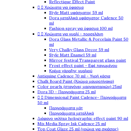
Reflectique Effect Paint


Χρώματα για ύφασμα
Style Matt υφάσματος 59 ml
Dora μεταλλικά υφάσματος Cadence 50
ml
Fashion spray για ύφασμα 100 ml


Χρώματα για γυαλί - πορσελάνη
Dora Glass Metallic & Porcelain Paint 50
ml
Very Chalky Glass Decor 59 ml
Style Matt Enamel 59 ml
Mirror festival Transparent glass paint
Frost effect paint - Εφέ παγωμένου
Κρέμα χάραξης γυαλιού
Antiquing Cadence 70 ml - Υγρή κάσια
Chalk Board Paint (Χρώμα μαυροπίνακα)
Color pearls (σταγόνες μαργαριταριών) 25ml
Dora 3D - Περιγράμματα 25 ml


Dimensional Paint Cadence- Περιγράμματα
50 ml
Περιγράμματα μάτ
Περιγράμματα μεταλλικά
Διάφανο γκλίτερ holographic effect paint 90 ml
Mix Media Spray Ink Cadence 25 ml
Top Coat Glaze 25 ml (χρώμα για σκιάσεις)