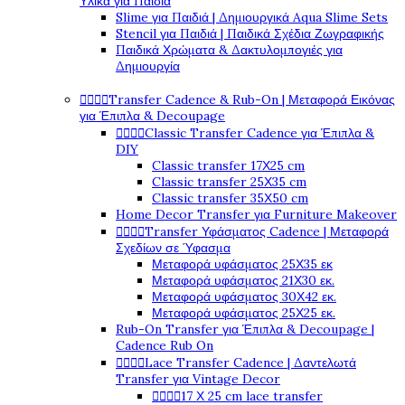
Υλικά για Παιδιά
Slime για Παιδιά | Δημιουργικά Aqua Slime Sets
Stencil για Παιδιά | Παιδικά Σχέδια Ζωγραφικής
Παιδικά Χρώματα & Δακτυλομπογιές για
Δημιουργία




Transfer Cadence & Rub-On | Μεταφορά Εικόνας
για Έπιπλα & Decoupage




Classic Transfer Cadence για Έπιπλα &
DIY
Classic transfer 17Χ25 cm
Classic transfer 25Χ35 cm
Classic transfer 35Χ50 cm
Home Decor Transfer για Furniture Makeover




Transfer Υφάσματος Cadence | Μεταφορά
Σχεδίων σε Ύφασμα
Μεταφορά υφάσματος 25Χ35 εκ
Μεταφορά υφάσματος 21Χ30 εκ.
Μεταφορά υφάσματος 30Χ42 εκ.
Μεταφορά υφάσματος 25Χ25 εκ.
Rub-On Transfer για Έπιπλα & Decoupage |
Cadence Rub On




Lace Transfer Cadence | Δαντελωτά
Transfer για Vintage Decor




17 Χ 25 cm lace transfer