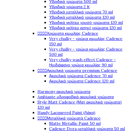
Υβριδικά χρώματα 500 ml
Υβριδικά χρώματα 2 lt
Υβριδικά μεταλλικά χρώματα 70 ml
Υβριδικά μεταλλικά χρώματα 120 ml
Υβριδικά γκλίτερ χρυσό χρώματα 120 ml
Υβριδικά γκλίτερ ασημί χρώματα 120 ml




Χρώματα κιμωλίας Cadence
Very chalky - χρώμα κιμωλίας Cadence
150 ml
Very chalky - χρώμα κιμωλίας Cadence
500 ml
Very chalky wash effect Cadence -
Ημιδιάφανο χρώμα κιμωλίας 90 ml




Ακρυλικά χρώματα premium Cadence
Ακρυλικά χρώματα Cadence 70 ml
Ακρυλικά χρώματα Cadence 120 ml
Harmony ακρυλικά χρώματα
Ambiante υδροφοβικά ακρυλικά χρώματα
Style Matt Cadence (Ματ ακρυλικά χρώματα)
120 ml
Handy Lacquered Paint (Λάκα)




Μεταλλικά χρώματα Cadence
Matte Metallic Paint 50 ml
Cadence Dora μεταλλικά χρώματα 50 ml