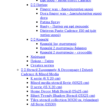
Εφέ βρύα - Moss effect Cadence


Πατίνες
Finger wax - δακτυλοπατίνα νερού
Dora finger wax - Δακτυλοπατίνα νερού
dora
Patina Spray
Rusty - Πατίνα για εφέ σκουριάς
Distress Paste Cadence 150 ml (μάτ
πατίνα νερού)


Κρακελέ
Κρακελέ 1ος συστατικού
Κρακελέ 2 συστατικών διάφανο
Κρακελέ 2 συστατικών - crocodile
Χρύσωμα
Πρίμερ - Γκέσο
Createx series


Stencil Ζωγραφικής & Decoupage | Στένσιλ
Cadence & Mixed Media
K serie (6 X 20 cm)
Mixed media stencil Serie (10X25 cm)
D serie (15 X 20 cm)
Home Decor Midi Stencil (25x25 cm)
Siluet Trendy Shadow Stencil (25X25 cm)
Tiles stencil collection 30X30 εκ. (πλακάκια)
AS Serie (21X30)