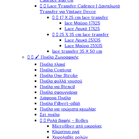
Cadence Rub On


Lace Transfer Cadence | Δαντελωτά
Transfer για Vintage Decor


17 Χ 25 cm lace transfer
lace Μαύρο 17X25
Lace Λευκό 17X25


25 X 35 cm lace transfer
Lace Λευκό 25X35
Lace Μαύρο 25X35
lace transfer 35 Χ 50 cm


🖌️ Πινέλα Ζωγραφικής
Πινέλα πλακέ
Πινέλα Contour
Πινέλα One Stroke
Πινέλα φυλλά χρυσού
Πινέλα για Stencil
Πινέλα σφουγγάρια
Διάφορα Πινέλα
Πινέλα Filbert-οβάλ
Πινέλα για χρώματα κιμωλίας
Σετ πινέλα


Ρολά βαφής - Rollex
Microfiber από μικροίνες
Κλώστινο ριγέ
Χειρολαβές ρολών