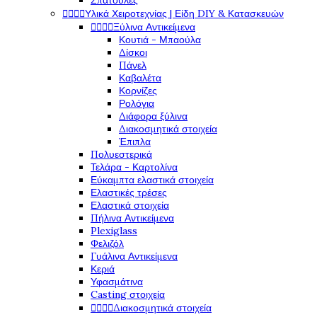
Σπάτουλες




Υλικά Χειροτεχνίας | Είδη DIY & Κατασκευών




Ξύλινα Αντικείμενα
Κουτιά - Μπαούλα
Δίσκοι
Πάνελ
Καβαλέτα
Κορνίζες
Ρολόγια
Διάφορα ξύλινα
Διακοσμητικά στοιχεία
Έπιπλα
Πολυεστερικά
Τελάρα - Καρτολίνα
Εύκαμπτα ελαστικά στοιχεία
Ελαστικές τρέσες
Ελαστικά στοιχεία
Πήλινα Αντικείμενα
Plexiglass
Φελιζόλ
Γυάλινα Αντικείμενα
Κεριά
Υφασμάτινα
Casting στοιχεία




Διακοσμητικά στοιχεία