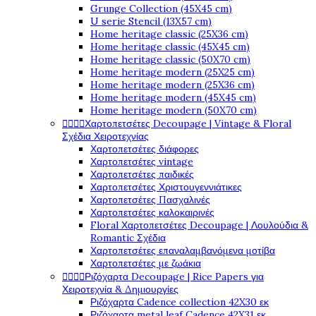
Grunge Collection (45X45 cm)
U serie Stencil (13X57 cm)
Home heritage classic (25X36 cm)
Home heritage classic (45X45 cm)
Home heritage classic (50X70 cm)
Home heritage modern (25X25 cm)
Home heritage modern (25X36 cm)
Home heritage modern (45X45 cm)
Home heritage modern (50X70 cm)




Χαρτοπετσέτες Decoupage | Vintage & Floral
Σχέδια Χειροτεχνίας
Χαρτοπετσέτες διάφορες
Χαρτοπετσέτες vintage
Χαρτοπετσέτες παιδικές
Χαρτοπετσέτες Χριστουγεννιάτικες
Χαρτοπετσέτες Πασχαλινές
Χαρτοπετσέτες καλοκαιρινές
Floral Χαρτοπετσέτες Decoupage | Λουλούδια &
Romantic Σχέδια
Χαρτοπετσέτες επαναλαμβανόμενα μοτίβα
Χαρτοπετσέτες με ζωάκια




Ριζόχαρτα Decoupage | Rice Papers για
Χειροτεχνία & Δημιουργίες
Ριζόχαρτα Cadence collection 42X30 εκ
Ριζόχαρτα metal leaf Cadence 42X31 εκ