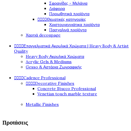
Σφραγίδες - Μελάνια
Διάφορα
Προωθητικά προϊόντα




Θεματικές κατηγορίες
Χριστουγεννιάτικα προϊόντα
Πασχαλινά προϊόντα
Χαρτιά decoupage




Επαγγελματικά Ακρυλικά Χρώματα | Heavy Body & Artist
Quality
Heavy Body Ακρυλικά Χρώματα
Acrylic Gels & Mediums
Gesso & Αστάρια Ζωγραφικής




Cadence Professional




Decorative Finishes
Concrete Stucco Professional
Venetian touch marble texture
Metallic Finishes
Προτάσεις