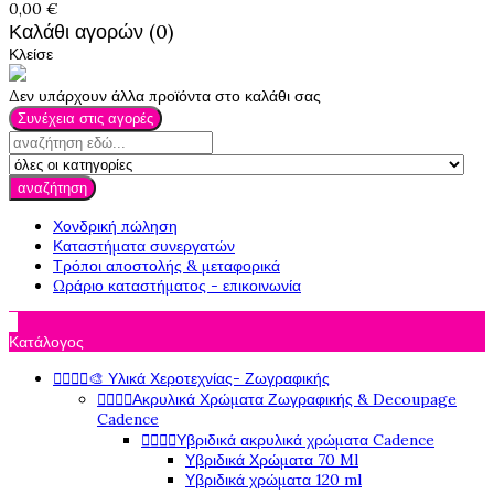
0,00 €
Καλάθι αγορών (0)
Κλείσε
Δεν υπάρχουν άλλα προϊόντα στο καλάθι σας
Συνέχεια στις αγορές
αναζήτηση
Χονδρική πώληση
Καταστήματα συνεργατών
Τρόποι αποστολής & μεταφορικά
Ωράριο καταστήματος - επικοινωνία

Κατάλογος




🎨 Υλικά Χεροτεχνίας- Ζωγραφικής




Ακρυλικά Χρώματα Ζωγραφικής & Decoupage
Cadence




Υβριδικά ακρυλικά χρώματα Cadence
Υβριδικά Χρώματα 70 Ml
Υβριδικά χρώματα 120 ml