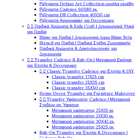
Ριζόχαρτα Deluxe Art Collection μεγάλα μεγέθη
Ριζόχαρτα Cadence 60X80 εκ.
Ριζόχαρτα DR Collection 40X30 cm
Ριζόχαρτα Αγιογραφίες για Decoupage


Παιδικά Χρώματα & Kids Craft | Δημιουργικά Υλικά
για Παιδιά
Slime για Παιδιά | Δημιουργικά Aqua Slime Sets
Stencil για Παιδιά | Παιδικά Σχέδια Ζωγραφικής
Παιδικά Χρώματα & Δακτυλομπογιές για
Δημιουργία


Transfer Cadence & Rub-On | Μεταφορά Εικόνας
για Έπιπλα & Decoupage


Classic Transfer Cadence για Έπιπλα & DIY
Classic transfer 17Χ25 cm
Classic transfer 25Χ35 cm
Classic transfer 35Χ50 cm
Home Decor Transfer για Furniture Makeover


Transfer Υφάσματος Cadence | Μεταφορά
Σχεδίων σε Ύφασμα
Μεταφορά υφάσματος 25Χ35 εκ
Μεταφορά υφάσματος 21Χ30 εκ.
Μεταφορά υφάσματος 30Χ42 εκ.
Μεταφορά υφάσματος 25Χ25 εκ.
Rub-On Transfer για Έπιπλα & Decoupage |