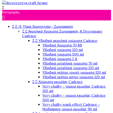

Κατηγορίες



🎨 Υλικά Χεροτεχνίας- Ζωγραφικής


Ακρυλικά Χρώματα Ζωγραφικής & Decoupage
Cadence


Υβριδικά ακρυλικά χρώματα Cadence
Υβριδικά Χρώματα 70 Ml
Υβριδικά χρώματα 120 ml
Υβριδικά χρώματα 500 ml
Υβριδικά χρώματα 2 lt
Υβριδικά μεταλλικά χρώματα 70 ml
Υβριδικά μεταλλικά χρώματα 120 ml
Υβριδικά γκλίτερ χρυσό χρώματα 120 ml
Υβριδικά γκλίτερ ασημί χρώματα 120 ml


Χρώματα κιμωλίας Cadence
Very chalky - χρώμα κιμωλίας Cadence
150 ml
Very chalky - χρώμα κιμωλίας Cadence
500 ml
Very chalky wash effect Cadence -
Ημιδιάφανο χρώμα κιμωλίας 90 ml