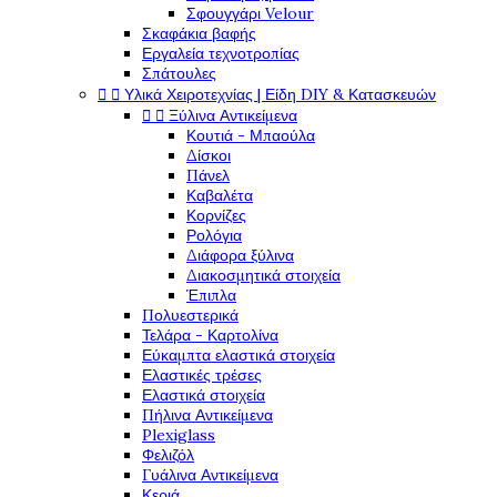
Σφουγγάρι Velour
Σκαφάκια βαφής
Εργαλεία τεχνοτροπίας
Σπάτουλες


Υλικά Χειροτεχνίας | Είδη DIY & Κατασκευών


Ξύλινα Αντικείμενα
Κουτιά - Μπαούλα
Δίσκοι
Πάνελ
Καβαλέτα
Κορνίζες
Ρολόγια
Διάφορα ξύλινα
Διακοσμητικά στοιχεία
Έπιπλα
Πολυεστερικά
Τελάρα - Καρτολίνα
Εύκαμπτα ελαστικά στοιχεία
Ελαστικές τρέσες
Ελαστικά στοιχεία
Πήλινα Αντικείμενα
Plexiglass
Φελιζόλ
Γυάλινα Αντικείμενα
Κεριά