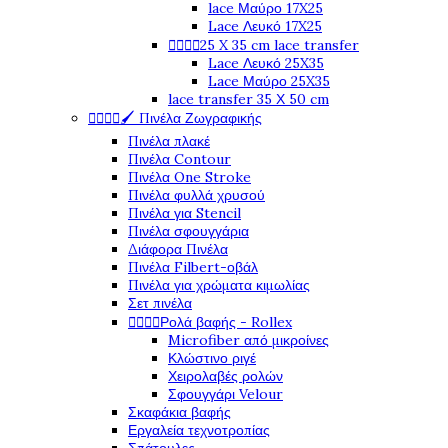
lace Μαύρο 17X25
Lace Λευκό 17X25




25 X 35 cm lace transfer
Lace Λευκό 25X35
Lace Μαύρο 25X35
lace transfer 35 Χ 50 cm




🖌️ Πινέλα Ζωγραφικής
Πινέλα πλακέ
Πινέλα Contour
Πινέλα One Stroke
Πινέλα φυλλά χρυσού
Πινέλα για Stencil
Πινέλα σφουγγάρια
Διάφορα Πινέλα
Πινέλα Filbert-οβάλ
Πινέλα για χρώματα κιμωλίας
Σετ πινέλα




Ρολά βαφής - Rollex
Microfiber από μικροίνες
Κλώστινο ριγέ
Χειρολαβές ρολών
Σφουγγάρι Velour
Σκαφάκια βαφής
Εργαλεία τεχνοτροπίας