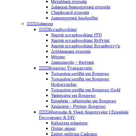
Μεταλλικά στοιχεία
Διάφορα διακοσμητικά στοιχεία
Chipboard στοιχεία
Διακοσμητικά λουλούδια




Διάφορα




Scrapbooking
Χαρτιά scrapbooking ITD
Χαρτιά scrapbooking RePrint
Χαρτιά scrapbooking Scrapberry's
Διπλόκαρφα στοιχεία
Μήτρες
Διακορευτές - Κοπτικά




Sospeso Trasparente
Τυπωμένα μοτίβα για Sospeso
Τυπωμένα μοτίβα για Sospeso
Holographic
Τυπωμένα μοτίβα για Sospeso Gold
Υφάσματα για Sospeso
Εργαλεία - αξεσουάρ για Sospeso
Χρώματα - Ρητίνες Sospeso




Αξεσουάρ & Υλικά Χειροτεχνίας | Εργαλεία
Decoupage & DIY
Καλούπια σιλικόνης
Πηλός αέρος
Σκόνη γκλίττερ Cadence