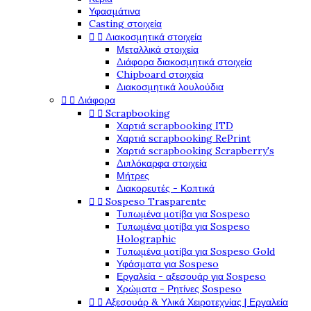
Υφασμάτινα
Casting στοιχεία


Διακοσμητικά στοιχεία
Μεταλλικά στοιχεία
Διάφορα διακοσμητικά στοιχεία
Chipboard στοιχεία
Διακοσμητικά λουλούδια


Διάφορα


Scrapbooking
Χαρτιά scrapbooking ITD
Χαρτιά scrapbooking RePrint
Χαρτιά scrapbooking Scrapberry's
Διπλόκαρφα στοιχεία
Μήτρες
Διακορευτές - Κοπτικά


Sospeso Trasparente
Τυπωμένα μοτίβα για Sospeso
Τυπωμένα μοτίβα για Sospeso
Holographic
Τυπωμένα μοτίβα για Sospeso Gold
Υφάσματα για Sospeso
Εργαλεία - αξεσουάρ για Sospeso
Χρώματα - Ρητίνες Sospeso


Αξεσουάρ & Υλικά Χειροτεχνίας | Εργαλεία