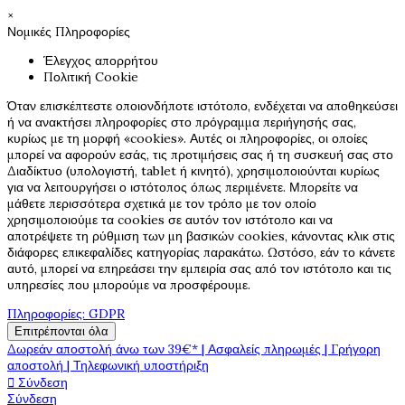
×
Νομικές Πληροφορίες
Έλεγχος απορρήτου
Πολιτική Cookie
Όταν επισκέπτεστε οποιονδήποτε ιστότοπο, ενδέχεται να αποθηκεύσει
ή να ανακτήσει πληροφορίες στο πρόγραμμα περιήγησής σας,
κυρίως με τη μορφή «cookies». Αυτές οι πληροφορίες, οι οποίες
μπορεί να αφορούν εσάς, τις προτιμήσεις σας ή τη συσκευή σας στο
Διαδίκτυο (υπολογιστή, tablet ή κινητό), χρησιμοποιούνται κυρίως
για να λειτουργήσει ο ιστότοπος όπως περιμένετε. Μπορείτε να
μάθετε περισσότερα σχετικά με τον τρόπο με τον οποίο
χρησιμοποιούμε τα cookies σε αυτόν τον ιστότοπο και να
αποτρέψετε τη ρύθμιση των μη βασικών cookies, κάνοντας κλικ στις
διάφορες επικεφαλίδες κατηγορίας παρακάτω. Ωστόσο, εάν το κάνετε
αυτό, μπορεί να επηρεάσει την εμπειρία σας από τον ιστότοπο και τις
υπηρεσίες που μπορούμε να προσφέρουμε.
Πληροφορίες: GDPR
Επιτρέπονται όλα
Δωρεάν αποστολή άνω των 39€* | Ασφαλείς πληρωμές | Γρήγορη
αποστολή | Τηλεφωνική υποστήριξη

Σύνδεση
Σύνδεση