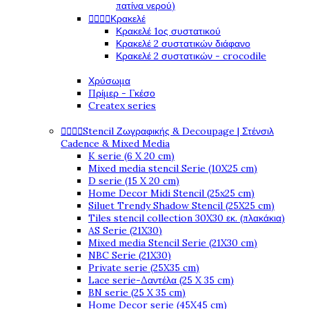
πατίνα νερού)




Κρακελέ
Κρακελέ 1ος συστατικού
Κρακελέ 2 συστατικών διάφανο
Κρακελέ 2 συστατικών - crocodile
Χρύσωμα
Πρίμερ - Γκέσο
Createx series




Stencil Ζωγραφικής & Decoupage | Στένσιλ
Cadence & Mixed Media
K serie (6 X 20 cm)
Mixed media stencil Serie (10X25 cm)
D serie (15 X 20 cm)
Home Decor Midi Stencil (25x25 cm)
Siluet Trendy Shadow Stencil (25X25 cm)
Tiles stencil collection 30X30 εκ. (πλακάκια)
AS Serie (21X30)
Mixed media Stencil Serie (21X30 cm)
NBC Serie (21X30)
Private serie (25X35 cm)
Lace serie-Δαντέλα (25 X 35 cm)
BN serie (25 X 35 cm)
Home Decor serie (45X45 cm)