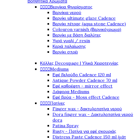
Βοηθητικά Χρώματα




Βερνίκια Φινιρίσματος
Βερνίκια νερού
Βερνίκι ultimate glaze Cadence
Βερνίκι πέτρας (aqua stone Cadence)
Colouron varnish (Βερνικόχρωμα)
Βερνίκι με βάση διαλύτες
Υγρό γυαλί / resin
Κεριά παλαίωσης
Βερνίκι σπρέι
Κόλλες Decoupage | Υλικά Χειροτεχνίας




Mediums
Εφέ βελούδο Cadence 120 ml
Antique Powder Cadence 70 ml
Εφέ καθρέφτη - mirror effect
Διάφορα Mediums
Εφέ βρύα - Moss effect Cadence




Πατίνες
Finger wax - δακτυλοπατίνα νερού
Dora finger wax - Δακτυλοπατίνα νερού
dora
Patina Spray
Rusty - Πατίνα για εφέ σκουριάς
Distress Paste Cadence 150 ml (μάτ