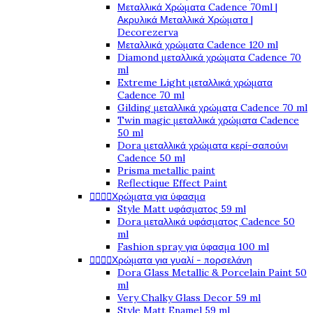
Μεταλλικά Χρώματα Cadence 70ml |
Ακρυλικά Μεταλλικά Χρώματα |
Decorezerva
Μεταλλικά χρώματα Cadence 120 ml
Diamond μεταλλικά χρώματα Cadence 70
ml
Extreme Light μεταλλικά χρώματα
Cadence 70 ml
Gilding μεταλλικά χρώματα Cadence 70 ml
Twin magic μεταλλικά χρώματα Cadence
50 ml
Dora μεταλλικά χρώματα κερί-σαπούνι
Cadence 50 ml
Prisma metallic paint
Reflectique Effect Paint




Χρώματα για ύφασμα
Style Matt υφάσματος 59 ml
Dora μεταλλικά υφάσματος Cadence 50
ml
Fashion spray για ύφασμα 100 ml




Χρώματα για γυαλί - πορσελάνη
Dora Glass Metallic & Porcelain Paint 50
ml
Very Chalky Glass Decor 59 ml
Style Matt Enamel 59 ml