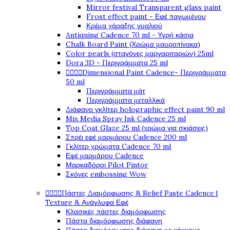
Mirror festival Transparent glass paint
Frost effect paint - Εφέ παγωμένου
Κρέμα χάραξης γυαλιού
Antiquing Cadence 70 ml - Υγρή κάσια
Chalk Board Paint (Χρώμα μαυροπίνακα)
Color pearls (σταγόνες μαργαριταριών) 25ml
Dora 3D - Περιγράμματα 25 ml




Dimensional Paint Cadence- Περιγράμματα
50 ml
Περιγράμματα μάτ
Περιγράμματα μεταλλικά
Διάφανο γκλίτερ holographic effect paint 90 ml
Mix Media Spray Ink Cadence 25 ml
Top Coat Glaze 25 ml (χρώμα για σκιάσεις)
Σπρέι εφέ μαρμάρου Cadence 200 ml
Γκλίτερ χρώματα Cadence 70 ml
Εφέ μαρμάρου Cadence
Μαρκαδόροι Pilot Pintor
Σκόνες embossing Wow




Πάστες Διαμόρφωσης & Relief Paste Cadence |
Texture & Ανάγλυφα Εφέ
Κλασικές πάστες διαμόρφωσης
Πάστα διαμόρφωσης διάφανη