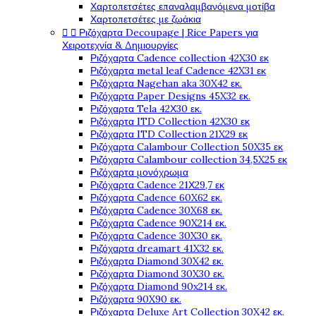
Χαρτοπετσέτες επαναλαμβανόμενα μοτίβα
Χαρτοπετσέτες με ζωάκια


Ριζόχαρτα Decoupage | Rice Papers για
Χειροτεχνία & Δημιουργίες
Ριζόχαρτα Cadence collection 42X30 εκ
Ριζόχαρτα metal leaf Cadence 42X31 εκ
Ριζόχαρτα Nagehan aka 30X42 εκ.
Ριζόχαρτα Paper Designs 45X32 εκ.
Ριζόχαρτα Tela 42Χ30 εκ.
Ριζόχαρτα ITD Collection 42X30 εκ
Ριζόχαρτα ITD Collection 21X29 εκ
Ριζόχαρτα Calambour Collection 50X35 εκ
Ριζόχαρτα Calambour collection 34,5X25 εκ
Ριζόχαρτα μονόχρωμα
Ριζόχαρτα Cadence 21Χ29,7 εκ
Ριζόχαρτα Cadence 60X62 εκ.
Ριζόχαρτα Cadence 30X68 εκ.
Ριζόχαρτα Cadence 90X214 εκ.
Ριζόχαρτα Cadence 30X30 εκ.
Ριζόχαρτα dreamart 41X32 εκ.
Ριζόχαρτα Diamond 30X42 εκ.
Ριζόχαρτα Diamond 30X30 εκ.
Ριζόχαρτα Diamond 90x214 εκ.
Ριζόχαρτα 90X90 εκ.
Ριζόχαρτα Deluxe Art Collection 30X42 εκ.