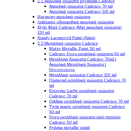


Ακρυλικά χρώματα premium Cadence
Ακρυλικά χρώματα Cadence 70 ml
Ακρυλικά χρώματα Cadence 120 ml
Harmony ακρυλικά χρώματα
Ambiante υδροφοβικά ακρυλικά χρώματα
Style Matt Cadence (Ματ ακρυλικά χρώματα)
120 ml
Handy Lacquered Paint (Λάκα)


Μεταλλικά χρώματα Cadence
Matte Metallic Paint 50 ml
Cadence Dora μεταλλικά χρώματα 50 ml
Μεταλλικά Χρώματα Cadence 70ml |
Ακρυλικά Μεταλλικά Χρώματα |
Decorezerva
Μεταλλικά χρώματα Cadence 120 ml
Diamond μεταλλικά χρώματα Cadence 70
ml
Extreme Light μεταλλικά χρώματα
Cadence 70 ml
Gilding μεταλλικά χρώματα Cadence 70 ml
Twin magic μεταλλικά χρώματα Cadence
50 ml
Dora μεταλλικά χρώματα κερί-σαπούνι
Cadence 50 ml
Prisma metallic paint