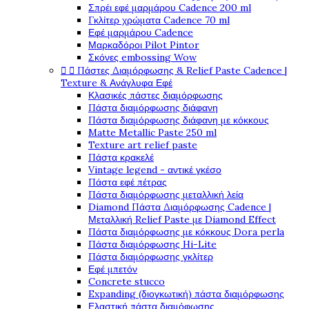
Σπρέι εφέ μαρμάρου Cadence 200 ml
Γκλίτερ χρώματα Cadence 70 ml
Εφέ μαρμάρου Cadence
Μαρκαδόροι Pilot Pintor
Σκόνες embossing Wow


Πάστες Διαμόρφωσης & Relief Paste Cadence |
Texture & Ανάγλυφα Εφέ
Κλασικές πάστες διαμόρφωσης
Πάστα διαμόρφωσης διάφανη
Πάστα διαμόρφωσης διάφανη με κόκκους
Matte Metallic Paste 250 ml
Texture art relief paste
Πάστα κρακελέ
Vintage legend - αντικέ γκέσο
Πάστα εφέ πέτρας
Πάστα διαμόρφωσης μεταλλική λεία
Diamond Πάστα Διαμόρφωσης Cadence |
Μεταλλική Relief Paste με Diamond Effect
Πάστα διαμόρφωσης με κόκκους Dora perla
Πάστα διαμόρφωσης Hi-Lite
Πάστα διαμόρφωσης γκλίτερ
Εφέ μπετόν
Concrete stucco
Expanding (διογκωτική) πάστα διαμόρφωσης
Ελαστική πάστα διαμόφωσης