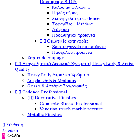
Decoupage & DIY
Καλούπια σιλικόνης
Πηλός αέρος
Σκόνη γκλίττερ Cadence
Σφραγίδες - Μελάνια
Διάφορα
Προωθητικά προϊόντα


Θεματικές κατηγορίες
Χριστουγεννιάτικα προϊόντα
Πασχαλινά προϊόντα
Χαρτιά decoupage


Επαγγελματικά Ακρυλικά Χρώματα | Heavy Body & Artist
Quality
Heavy Body Ακρυλικά Χρώματα
Acrylic Gels & Mediums
Gesso & Αστάρια Ζωγραφικής


Cadence Professional


Decorative Finishes
Concrete Stucco Professional
Venetian touch marble texture
Metallic Finishes

Σύνδεση
Σύνδεση
0
Καλάθι