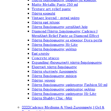
Πάστα διαμόρφωσης διάφανη με κόκκους
Matte Metallic Paste 250 ml
Texture art relief paste
Πάστα κρακελέ
Vintage legend - αντικέ γκέσο
Πάστα εφέ πέτρας
Πάστα διαμόρφωσης μεταλλική λεία
Diamond Πάστα Διαμόρφωσης Cadence |
Μεταλλική Relief Paste με Diamond Effect
Πάστα διαμόρφωσης με κόκκους Dora perla
Πάστα διαμόρφωσης Hi-Lite
Πάστα διαμόρφωσης γκλίτερ
Εφέ μπετόν
Concrete stucco
Expanding (διογκωτική) πάστα διαμόρφωσης
Ελαστική πάστα διαμόφωσης
Πάστα γλυπτικής ζωγραφικής
Πάστα διαμόρφωσης mixion
Πάστες χιονιού
Πάστα διαμόρφωσης υφάσματος Fashion 50 ml
Πάστα διαμόρφωσης υφάσματος γκλίτερ
Πάστα διαμόρφωσης υφάσματος Hi-Lite
Πάστα Shabby Chic -Μάτ




Cadence Mediums & Υλικά Ζωγραφικής | Gel &