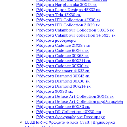
Ριζόχαρτα Nagehan aka 30X42 εκ.
Ριζόχαρτα Paper Designs 45X32 εκ.
Ριζόχαρτα Tela 42Χ30 εκ.
Ριζόχαρτα ITD Collection 42X30 εκ
Ριζόχαρτα ITD Collection 21X29 εκ
Ριζόχαρτα Calambour Collection 50X35 εκ
Ριζόχαρτα Calambour collection 34,5X25 εκ
Ριζόχαρτα μονόχρωμα
Ριζόχαρτα Cadence 21Χ29,7 εκ
Ριζόχαρτα Cadence 60X62 εκ.
Ριζόχαρτα Cadence 30X68 εκ.
Ριζόχαρτα Cadence 90X214 εκ.
Ριζόχαρτα Cadence 30X30 εκ.
Ριζόχαρτα dreamart 41X32 εκ.
Ριζόχαρτα Diamond 30X42 εκ.
Ριζόχαρτα Diamond 30X30 εκ.
Ριζόχαρτα Diamond 90x214 εκ.
Ριζόχαρτα 90X90 εκ.
Ριζόχαρτα Deluxe Art Collection 30X42 εκ.
Ριζόχαρτα Deluxe Art Collection μεγάλα μεγέθη
Ριζόχαρτα Cadence 60X80 εκ.
Ριζόχαρτα DR Collection 40X30 cm
Ριζόχαρτα Αγιογραφίες για Decoupage




Παιδικά Χρώματα & Kids Craft | Δημιουργικά