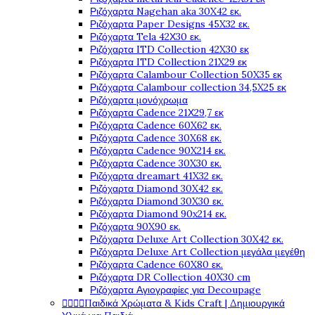
Ριζόχαρτα Nagehan aka 30X42 εκ.
Ριζόχαρτα Paper Designs 45X32 εκ.
Ριζόχαρτα Tela 42Χ30 εκ.
Ριζόχαρτα ITD Collection 42X30 εκ
Ριζόχαρτα ITD Collection 21X29 εκ
Ριζόχαρτα Calambour Collection 50X35 εκ
Ριζόχαρτα Calambour collection 34,5X25 εκ
Ριζόχαρτα μονόχρωμα
Ριζόχαρτα Cadence 21Χ29,7 εκ
Ριζόχαρτα Cadence 60X62 εκ.
Ριζόχαρτα Cadence 30X68 εκ.
Ριζόχαρτα Cadence 90X214 εκ.
Ριζόχαρτα Cadence 30X30 εκ.
Ριζόχαρτα dreamart 41X32 εκ.
Ριζόχαρτα Diamond 30X42 εκ.
Ριζόχαρτα Diamond 30X30 εκ.
Ριζόχαρτα Diamond 90x214 εκ.
Ριζόχαρτα 90X90 εκ.
Ριζόχαρτα Deluxe Art Collection 30X42 εκ.
Ριζόχαρτα Deluxe Art Collection μεγάλα μεγέθη
Ριζόχαρτα Cadence 60X80 εκ.
Ριζόχαρτα DR Collection 40X30 cm
Ριζόχαρτα Αγιογραφίες για Decoupage
Παιδικά Χρώματα & Kids Craft | Δημιουργικά



