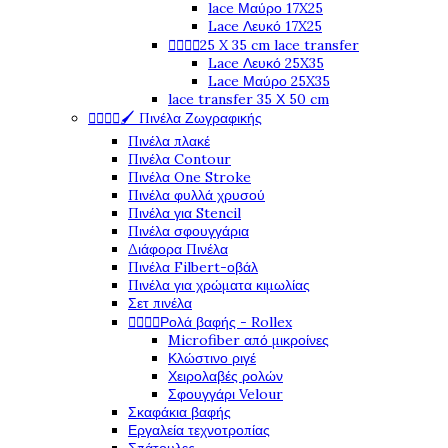
lace Μαύρο 17X25
Lace Λευκό 17X25
25 X 35 cm lace transfer




Lace Λευκό 25X35
Lace Μαύρο 25X35
lace transfer 35 Χ 50 cm
🖌️ Πινέλα Ζωγραφικής




Πινέλα πλακέ
Πινέλα Contour
Πινέλα One Stroke
Πινέλα φυλλά χρυσού
Πινέλα για Stencil
Πινέλα σφουγγάρια
Διάφορα Πινέλα
Πινέλα Filbert-οβάλ
Πινέλα για χρώματα κιμωλίας
Σετ πινέλα
Ρολά βαφής - Rollex




Microfiber από μικροίνες
Κλώστινο ριγέ
Χειρολαβές ρολών
Σφουγγάρι Velour
Σκαφάκια βαφής
Εργαλεία τεχνοτροπίας