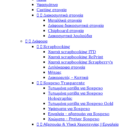
Υφασμάτινα
Casting στοιχεία
Διακοσμητικά στοιχεία


Μεταλλικά στοιχεία
Διάφορα διακοσμητικά στοιχεία
Chipboard στοιχεία
Διακοσμητικά λουλούδια
Διάφορα


Scrapbooking


Χαρτιά scrapbooking ITD
Χαρτιά scrapbooking RePrint
Χαρτιά scrapbooking Scrapberry's
Διπλόκαρφα στοιχεία
Μήτρες
Διακορευτές - Κοπτικά
Sospeso Trasparente


Τυπωμένα μοτίβα για Sospeso
Τυπωμένα μοτίβα για Sospeso
Holographic
Τυπωμένα μοτίβα για Sospeso Gold
Υφάσματα για Sospeso
Εργαλεία - αξεσουάρ για Sospeso
Χρώματα - Ρητίνες Sospeso
Αξεσουάρ & Υλικά Χειροτεχνίας | Εργαλεία

