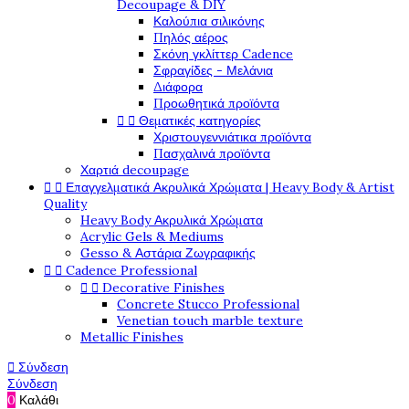
Decoupage & DIY
Καλούπια σιλικόνης
Πηλός αέρος
Σκόνη γκλίττερ Cadence
Σφραγίδες - Μελάνια
Διάφορα
Προωθητικά προϊόντα
Θεματικές κατηγορίες


Χριστουγεννιάτικα προϊόντα
Πασχαλινά προϊόντα
Χαρτιά decoupage
Επαγγελματικά Ακρυλικά Χρώματα | Heavy Body & Artist


Quality
Heavy Body Ακρυλικά Χρώματα
Acrylic Gels & Mediums
Gesso & Αστάρια Ζωγραφικής
Cadence Professional


Decorative Finishes


Concrete Stucco Professional
Venetian touch marble texture
Metallic Finishes
Σύνδεση

Σύνδεση
0
Καλάθι