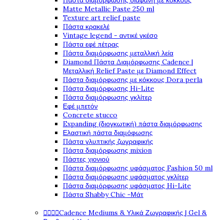
Πάστα διαμόρφωσης διάφανη με κόκκους
Matte Metallic Paste 250 ml
Texture art relief paste
Πάστα κρακελέ
Vintage legend - αντικέ γκέσο
Πάστα εφέ πέτρας
Πάστα διαμόρφωσης μεταλλική λεία
Diamond Πάστα Διαμόρφωσης Cadence |
Μεταλλική Relief Paste με Diamond Effect
Πάστα διαμόρφωσης με κόκκους Dora perla
Πάστα διαμόρφωσης Hi-Lite
Πάστα διαμόρφωσης γκλίτερ
Εφέ μπετόν
Concrete stucco
Expanding (διογκωτική) πάστα διαμόρφωσης
Ελαστική πάστα διαμόφωσης
Πάστα γλυπτικής ζωγραφικής
Πάστα διαμόρφωσης mixion
Πάστες χιονιού
Πάστα διαμόρφωσης υφάσματος Fashion 50 ml
Πάστα διαμόρφωσης υφάσματος γκλίτερ
Πάστα διαμόρφωσης υφάσματος Hi-Lite
Πάστα Shabby Chic -Μάτ
Cadence Mediums & Υλικά Ζωγραφικής | Gel &



