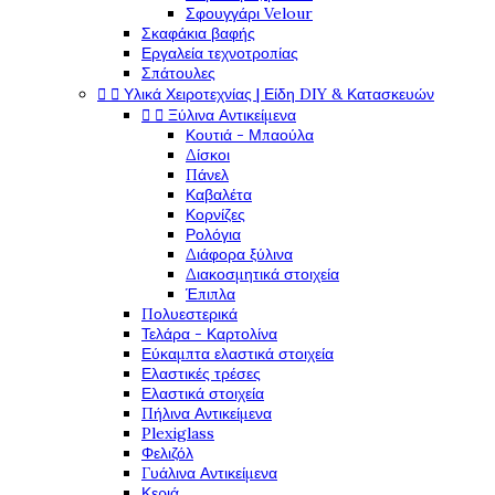
Σφουγγάρι Velour
Σκαφάκια βαφής
Εργαλεία τεχνοτροπίας
Σπάτουλες
Υλικά Χειροτεχνίας | Είδη DIY & Κατασκευών


Ξύλινα Αντικείμενα


Κουτιά - Μπαούλα
Δίσκοι
Πάνελ
Καβαλέτα
Κορνίζες
Ρολόγια
Διάφορα ξύλινα
Διακοσμητικά στοιχεία
Έπιπλα
Πολυεστερικά
Τελάρα - Καρτολίνα
Εύκαμπτα ελαστικά στοιχεία
Ελαστικές τρέσες
Ελαστικά στοιχεία
Πήλινα Αντικείμενα
Plexiglass
Φελιζόλ
Γυάλινα Αντικείμενα
Κεριά