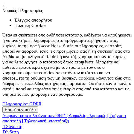
×
Νομικές Πληροφορίες
Έλεγχος απορρήτου
Πολιτική Cookie
Όταν επισκέπτεστε οποιονδήποτε ιστότοπο, ενδέχεται να αποθηκεύσει
ή να ανακτήσει πληροφορίες στο πρόγραμμα περιήγησής σας,
κυρίως με τη μορφή «cookies». Αυτές οι πληροφορίες, οι οποίες
μπορεί να αφορούν εσάς, τις προτιμήσεις σας ή τη συσκευή σας στο
Διαδίκτυο (υπολογιστή, tablet ή κινητό), χρησιμοποιούνται κυρίως
για να λειτουργήσει ο ιστότοπος όπως περιμένετε. Μπορείτε να
μάθετε περισσότερα σχετικά με τον τρόπο με τον οποίο
χρησιμοποιούμε τα cookies σε αυτόν τον ιστότοπο και να
αποτρέψετε τη ρύθμιση των μη βασικών cookies, κάνοντας κλικ στις
διάφορες επικεφαλίδες κατηγορίας παρακάτω. Ωστόσο, εάν το κάνετε
αυτό, μπορεί να επηρεάσει την εμπειρία σας από τον ιστότοπο και τις
υπηρεσίες που μπορούμε να προσφέρουμε.
Πληροφορίες: GDPR
Επιτρέπονται όλα
Δωρεάν αποστολή άνω των 39€* | Ασφαλείς πληρωμές | Γρήγορη
αποστολή | Τηλεφωνική υποστήριξη
Σύνδεση

Σύνδεση