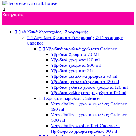

Κατηγορίες

🎨 Υλικά Χεροτεχνίας- Ζωγραφικής


Ακρυλικά Χρώματα Ζωγραφικής & Decoupage


Cadence
Υβριδικά ακρυλικά χρώματα Cadence


Υβριδικά Χρώματα 70 Ml
Υβριδικά χρώματα 120 ml
Υβριδικά χρώματα 500 ml
Υβριδικά χρώματα 2 lt
Υβριδικά μεταλλικά χρώματα 70 ml
Υβριδικά μεταλλικά χρώματα 120 ml
Υβριδικά γκλίτερ χρυσό χρώματα 120 ml
Υβριδικά γκλίτερ ασημί χρώματα 120 ml
Χρώματα κιμωλίας Cadence


Very chalky - χρώμα κιμωλίας Cadence
150 ml
Very chalky - χρώμα κιμωλίας Cadence
500 ml
Very chalky wash effect Cadence -
Ημιδιάφανο χρώμα κιμωλίας 90 ml