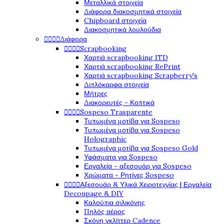
Μεταλλικά στοιχεία
Διάφορα διακοσμητικά στοιχεία
Chipboard στοιχεία
Διακοσμητικά λουλούδια
Διάφορα




Scrapbooking




Χαρτιά scrapbooking ITD
Χαρτιά scrapbooking RePrint
Χαρτιά scrapbooking Scrapberry's
Διπλόκαρφα στοιχεία
Μήτρες
Διακορευτές - Κοπτικά
Sospeso Trasparente




Τυπωμένα μοτίβα για Sospeso
Τυπωμένα μοτίβα για Sospeso
Holographic
Τυπωμένα μοτίβα για Sospeso Gold
Υφάσματα για Sospeso
Εργαλεία - αξεσουάρ για Sospeso
Χρώματα - Ρητίνες Sospeso
Αξεσουάρ & Υλικά Χειροτεχνίας | Εργαλεία




Decoupage & DIY
Καλούπια σιλικόνης
Πηλός αέρος
Σκόνη γκλίττερ Cadence