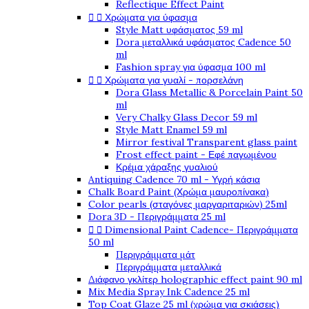
Reflectique Effect Paint
Χρώματα για ύφασμα


Style Matt υφάσματος 59 ml
Dora μεταλλικά υφάσματος Cadence 50
ml
Fashion spray για ύφασμα 100 ml
Χρώματα για γυαλί - πορσελάνη


Dora Glass Metallic & Porcelain Paint 50
ml
Very Chalky Glass Decor 59 ml
Style Matt Enamel 59 ml
Mirror festival Transparent glass paint
Frost effect paint - Εφέ παγωμένου
Κρέμα χάραξης γυαλιού
Antiquing Cadence 70 ml - Υγρή κάσια
Chalk Board Paint (Χρώμα μαυροπίνακα)
Color pearls (σταγόνες μαργαριταριών) 25ml
Dora 3D - Περιγράμματα 25 ml
Dimensional Paint Cadence- Περιγράμματα


50 ml
Περιγράμματα μάτ
Περιγράμματα μεταλλικά
Διάφανο γκλίτερ holographic effect paint 90 ml
Mix Media Spray Ink Cadence 25 ml
Top Coat Glaze 25 ml (χρώμα για σκιάσεις)