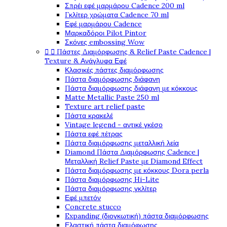
Σπρέι εφέ μαρμάρου Cadence 200 ml
Γκλίτερ χρώματα Cadence 70 ml
Εφέ μαρμάρου Cadence
Μαρκαδόροι Pilot Pintor
Σκόνες embossing Wow
Πάστες Διαμόρφωσης & Relief Paste Cadence |


Texture & Ανάγλυφα Εφέ
Κλασικές πάστες διαμόρφωσης
Πάστα διαμόρφωσης διάφανη
Πάστα διαμόρφωσης διάφανη με κόκκους
Matte Metallic Paste 250 ml
Texture art relief paste
Πάστα κρακελέ
Vintage legend - αντικέ γκέσο
Πάστα εφέ πέτρας
Πάστα διαμόρφωσης μεταλλική λεία
Diamond Πάστα Διαμόρφωσης Cadence |
Μεταλλική Relief Paste με Diamond Effect
Πάστα διαμόρφωσης με κόκκους Dora perla
Πάστα διαμόρφωσης Hi-Lite
Πάστα διαμόρφωσης γκλίτερ
Εφέ μπετόν
Concrete stucco
Expanding (διογκωτική) πάστα διαμόρφωσης
Ελαστική πάστα διαμόφωσης