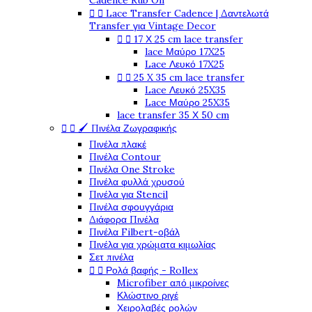
Cadence Rub On
Lace Transfer Cadence | Δαντελωτά


Transfer για Vintage Decor
17 Χ 25 cm lace transfer


lace Μαύρο 17X25
Lace Λευκό 17X25
25 X 35 cm lace transfer


Lace Λευκό 25X35
Lace Μαύρο 25X35
lace transfer 35 Χ 50 cm
🖌️ Πινέλα Ζωγραφικής


Πινέλα πλακέ
Πινέλα Contour
Πινέλα One Stroke
Πινέλα φυλλά χρυσού
Πινέλα για Stencil
Πινέλα σφουγγάρια
Διάφορα Πινέλα
Πινέλα Filbert-οβάλ
Πινέλα για χρώματα κιμωλίας
Σετ πινέλα
Ρολά βαφής - Rollex


Microfiber από μικροίνες
Κλώστινο ριγέ
Χειρολαβές ρολών