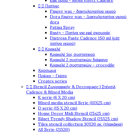
Εφέ βρύα - Moss effect Cadence
Πατίνες


Finger wax - δακτυλοπατίνα νερού
Dora finger wax - Δακτυλοπατίνα νερού
dora
Patina Spray
Rusty - Πατίνα για εφέ σκουριάς
Distress Paste Cadence 150 ml (μάτ
πατίνα νερού)
Κρακελέ


Κρακελέ 1ος συστατικού
Κρακελέ 2 συστατικών διάφανο
Κρακελέ 2 συστατικών - crocodile
Χρύσωμα
Πρίμερ - Γκέσο
Createx series
Stencil Ζωγραφικής & Decoupage | Στένσιλ


Cadence & Mixed Media
K serie (6 X 20 cm)
Mixed media stencil Serie (10X25 cm)
D serie (15 X 20 cm)
Home Decor Midi Stencil (25x25 cm)
Siluet Trendy Shadow Stencil (25X25 cm)
Tiles stencil collection 30X30 εκ. (πλακάκια)
AS Serie (21X30)