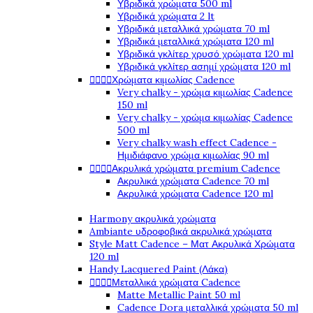
Υβριδικά χρώματα 500 ml
Υβριδικά χρώματα 2 lt
Υβριδικά μεταλλικά χρώματα 70 ml
Υβριδικά μεταλλικά χρώματα 120 ml
Υβριδικά γκλίτερ χρυσό χρώματα 120 ml
Υβριδικά γκλίτερ ασημί χρώματα 120 ml
Χρώματα κιμωλίας Cadence




Very chalky - χρώμα κιμωλίας Cadence
150 ml
Very chalky - χρώμα κιμωλίας Cadence
500 ml
Very chalky wash effect Cadence -
Ημιδιάφανο χρώμα κιμωλίας 90 ml
Ακρυλικά χρώματα premium Cadence




Ακρυλικά χρώματα Cadence 70 ml
Ακρυλικά χρώματα Cadence 120 ml
Harmony ακρυλικά χρώματα
Ambiante υδροφοβικά ακρυλικά χρώματα
Style Matt Cadence – Ματ Ακρυλικά Χρώματα
120 ml
Handy Lacquered Paint (Λάκα)
Μεταλλικά χρώματα Cadence




Matte Metallic Paint 50 ml
Cadence Dora μεταλλικά χρώματα 50 ml