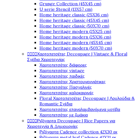
Grunge Collection (45X45 cm)
U serie Stencil (13X57 cm)
Home heritage classic (25X36 cm)
Home heritage classic (45X45 cm)
Home heritage classic (50X70 cm)
Home heritage modern (25X25 cm)
Home heritage modern (25X36 cm)
Home heritage modern (45X45 cm)
Home heritage modern (50X70 cm)
Χαρτοπετσέτες Decoupage | Vintage & Floral




Σχέδια Χειροτεχνίας
Χαρτοπετσέτες διάφορες
Χαρτοπετσέτες vintage
Χαρτοπετσέτες παιδικές
Χαρτοπετσέτες Χριστουγεννιάτικες
Χαρτοπετσέτες Πασχαλινές
Χαρτοπετσέτες καλοκαιρινές
Floral Χαρτοπετσέτες Decoupage | Λουλούδια &
Romantic Σχέδια
Χαρτοπετσέτες επαναλαμβανόμενα μοτίβα
Χαρτοπετσέτες με ζωάκια
Ριζόχαρτα Decoupage | Rice Papers για




Χειροτεχνία & Δημιουργίες
Ριζόχαρτα Cadence collection 42X30 εκ
Ριζόχαρτα metal leaf Cadence 42X31 εκ