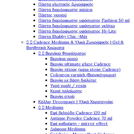
Πάστα γλυπτικής ζωγραφικής
Πάστα διαμόρφωσης mixion
Πάστες χιονιού
Πάστα διαμόρφωσης υφάσματος Fashion 50 ml
Πάστα διαμόρφωσης υφάσματος γκλίτερ
Πάστα διαμόρφωσης υφάσματος Hi-Lite
Πάστα Shabby Chic -Μάτ
Cadence Mediums & Υλικά Ζωγραφικής | Gel &


Βοηθητικά Χρώματα
Βερνίκια Φινιρίσματος


Βερνίκια νερού
Βερνίκι ultimate glaze Cadence
Βερνίκι πέτρας (aqua stone Cadence)
Colouron varnish (Βερνικόχρωμα)
Βερνίκι με βάση διαλύτες
Υγρό γυαλί / resin
Κεριά παλαίωσης
Βερνίκι σπρέι
Κόλλες Decoupage | Υλικά Χειροτεχνίας
Mediums


Εφέ βελούδο Cadence 120 ml
Antique Powder Cadence 70 ml
Εφέ καθρέφτη - mirror effect
Διάφορα Mediums