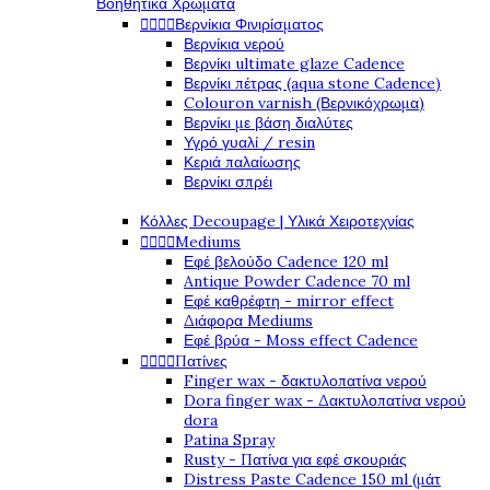
Βοηθητικά Χρώματα
Βερνίκια Φινιρίσματος




Βερνίκια νερού
Βερνίκι ultimate glaze Cadence
Βερνίκι πέτρας (aqua stone Cadence)
Colouron varnish (Βερνικόχρωμα)
Βερνίκι με βάση διαλύτες
Υγρό γυαλί / resin
Κεριά παλαίωσης
Βερνίκι σπρέι
Κόλλες Decoupage | Υλικά Χειροτεχνίας
Mediums




Εφέ βελούδο Cadence 120 ml
Antique Powder Cadence 70 ml
Εφέ καθρέφτη - mirror effect
Διάφορα Mediums
Εφέ βρύα - Moss effect Cadence
Πατίνες




Finger wax - δακτυλοπατίνα νερού
Dora finger wax - Δακτυλοπατίνα νερού
dora
Patina Spray
Rusty - Πατίνα για εφέ σκουριάς
Distress Paste Cadence 150 ml (μάτ