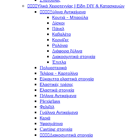
Σπάτουλες
Υλικά Χειροτεχνίας | Είδη DIY & Κατασκευών




Ξύλινα Αντικείμενα




Κουτιά - Μπαούλα
Δίσκοι
Πάνελ
Καβαλέτα
Κορνίζες
Ρολόγια
Διάφορα ξύλινα
Διακοσμητικά στοιχεία
Έπιπλα
Πολυεστερικά
Τελάρα - Καρτολίνα
Εύκαμπτα ελαστικά στοιχεία
Ελαστικές τρέσες
Ελαστικά στοιχεία
Πήλινα Αντικείμενα
Plexiglass
Φελιζόλ
Γυάλινα Αντικείμενα
Κεριά
Υφασμάτινα
Casting στοιχεία
Διακοσμητικά στοιχεία



