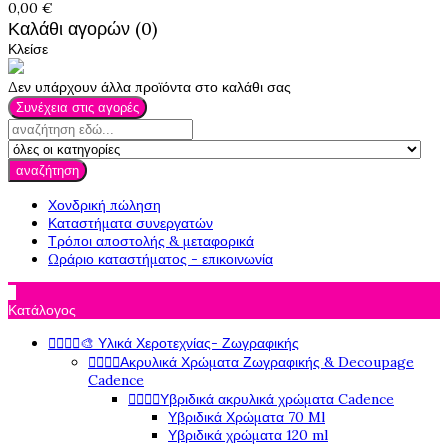
0,00 €
Καλάθι αγορών (0)
Κλείσε
Δεν υπάρχουν άλλα προϊόντα στο καλάθι σας
Συνέχεια στις αγορές
αναζήτηση
Χονδρική πώληση
Καταστήματα συνεργατών
Τρόποι αποστολής & μεταφορικά
Ωράριο καταστήματος - επικοινωνία

Κατάλογος
🎨 Υλικά Χεροτεχνίας- Ζωγραφικής




Ακρυλικά Χρώματα Ζωγραφικής & Decoupage




Cadence
Υβριδικά ακρυλικά χρώματα Cadence




Υβριδικά Χρώματα 70 Ml
Υβριδικά χρώματα 120 ml