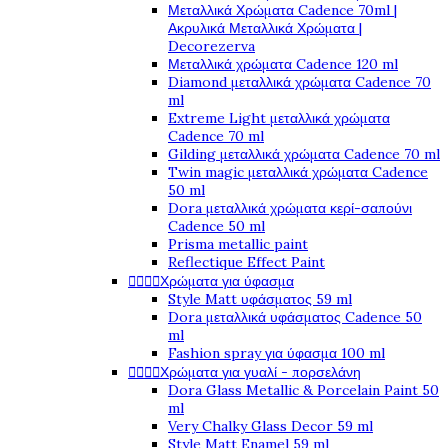
Μεταλλικά Χρώματα Cadence 70ml |
Ακρυλικά Μεταλλικά Χρώματα |
Decorezerva
Μεταλλικά χρώματα Cadence 120 ml
Diamond μεταλλικά χρώματα Cadence 70
ml
Extreme Light μεταλλικά χρώματα
Cadence 70 ml
Gilding μεταλλικά χρώματα Cadence 70 ml
Twin magic μεταλλικά χρώματα Cadence
50 ml
Dora μεταλλικά χρώματα κερί-σαπούνι
Cadence 50 ml
Prisma metallic paint
Reflectique Effect Paint
Χρώματα για ύφασμα




Style Matt υφάσματος 59 ml
Dora μεταλλικά υφάσματος Cadence 50
ml
Fashion spray για ύφασμα 100 ml
Χρώματα για γυαλί - πορσελάνη




Dora Glass Metallic & Porcelain Paint 50
ml
Very Chalky Glass Decor 59 ml
Style Matt Enamel 59 ml