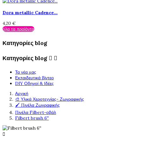
Dora metallic Cadence...
4,20 €
όλα τα προϊόντα
Κατηγορίες blog
Κατηγορίες blog


Τα νέα μας
Εκπαιδευτικά βίντεο
DIY Οδηγοί & Ιδέες
Αρχική
🎨 Υλικά Χεροτεχνίας- Ζωγραφικής
🖌️ Πινέλα Ζωγραφικής
Πινέλα Filbert-οβάλ
Filbert brush 6''
