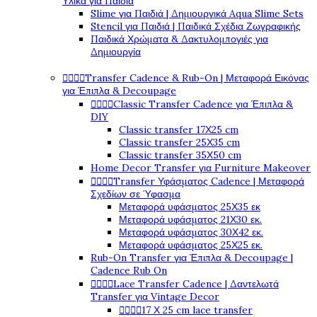
Υλικά για Παιδιά
Slime για Παιδιά | Δημιουργικά Aqua Slime Sets
Stencil για Παιδιά | Παιδικά Σχέδια Ζωγραφικής
Παιδικά Χρώματα & Δακτυλομπογιές για
Δημιουργία
Transfer Cadence & Rub-On | Μεταφορά Εικόνας




για Έπιπλα & Decoupage
Classic Transfer Cadence για Έπιπλα &




DIY
Classic transfer 17Χ25 cm
Classic transfer 25Χ35 cm
Classic transfer 35Χ50 cm
Home Decor Transfer για Furniture Makeover
Transfer Υφάσματος Cadence | Μεταφορά




Σχεδίων σε Ύφασμα
Μεταφορά υφάσματος 25Χ35 εκ
Μεταφορά υφάσματος 21Χ30 εκ.
Μεταφορά υφάσματος 30Χ42 εκ.
Μεταφορά υφάσματος 25Χ25 εκ.
Rub-On Transfer για Έπιπλα & Decoupage |
Cadence Rub On
Lace Transfer Cadence | Δαντελωτά




Transfer για Vintage Decor
17 Χ 25 cm lace transfer



