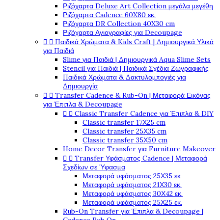
Ριζόχαρτα Deluxe Art Collection μεγάλα μεγέθη
Ριζόχαρτα Cadence 60X80 εκ.
Ριζόχαρτα DR Collection 40X30 cm
Ριζόχαρτα Αγιογραφίες για Decoupage
Παιδικά Χρώματα & Kids Craft | Δημιουργικά Υλικά


για Παιδιά
Slime για Παιδιά | Δημιουργικά Aqua Slime Sets
Stencil για Παιδιά | Παιδικά Σχέδια Ζωγραφικής
Παιδικά Χρώματα & Δακτυλομπογιές για
Δημιουργία
Transfer Cadence & Rub-On | Μεταφορά Εικόνας


για Έπιπλα & Decoupage
Classic Transfer Cadence για Έπιπλα & DIY


Classic transfer 17Χ25 cm
Classic transfer 25Χ35 cm
Classic transfer 35Χ50 cm
Home Decor Transfer για Furniture Makeover
Transfer Υφάσματος Cadence | Μεταφορά


Σχεδίων σε Ύφασμα
Μεταφορά υφάσματος 25Χ35 εκ
Μεταφορά υφάσματος 21Χ30 εκ.
Μεταφορά υφάσματος 30Χ42 εκ.
Μεταφορά υφάσματος 25Χ25 εκ.
Rub-On Transfer για Έπιπλα & Decoupage |