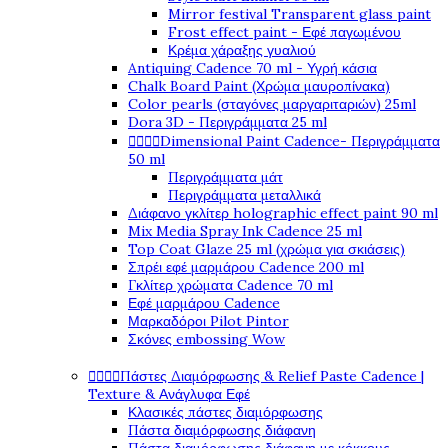
Mirror festival Transparent glass paint
Frost effect paint - Εφέ παγωμένου
Κρέμα χάραξης γυαλιού
Antiquing Cadence 70 ml - Υγρή κάσια
Chalk Board Paint (Χρώμα μαυροπίνακα)
Color pearls (σταγόνες μαργαριταριών) 25ml
Dora 3D - Περιγράμματα 25 ml
Dimensional Paint Cadence- Περιγράμματα




50 ml
Περιγράμματα μάτ
Περιγράμματα μεταλλικά
Διάφανο γκλίτερ holographic effect paint 90 ml
Mix Media Spray Ink Cadence 25 ml
Top Coat Glaze 25 ml (χρώμα για σκιάσεις)
Σπρέι εφέ μαρμάρου Cadence 200 ml
Γκλίτερ χρώματα Cadence 70 ml
Εφέ μαρμάρου Cadence
Μαρκαδόροι Pilot Pintor
Σκόνες embossing Wow
Πάστες Διαμόρφωσης & Relief Paste Cadence |




Texture & Ανάγλυφα Εφέ
Κλασικές πάστες διαμόρφωσης
Πάστα διαμόρφωσης διάφανη