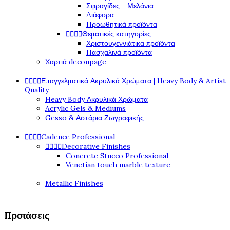
Σφραγίδες - Μελάνια
Διάφορα
Προωθητικά προϊόντα
Θεματικές κατηγορίες




Χριστουγεννιάτικα προϊόντα
Πασχαλινά προϊόντα
Χαρτιά decoupage
Επαγγελματικά Ακρυλικά Χρώματα | Heavy Body & Artist




Quality
Heavy Body Ακρυλικά Χρώματα
Acrylic Gels & Mediums
Gesso & Αστάρια Ζωγραφικής
Cadence Professional




Decorative Finishes




Concrete Stucco Professional
Venetian touch marble texture
Metallic Finishes
Προτάσεις