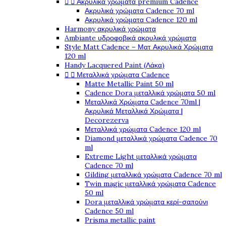
Ακρυλικά χρώματα premium Cadence


Ακρυλικά χρώματα Cadence 70 ml
Ακρυλικά χρώματα Cadence 120 ml
Harmony ακρυλικά χρώματα
Ambiante υδροφοβικά ακρυλικά χρώματα
Style Matt Cadence – Ματ Ακρυλικά Χρώματα
120 ml
Handy Lacquered Paint (Λάκα)
Μεταλλικά χρώματα Cadence


Matte Metallic Paint 50 ml
Cadence Dora μεταλλικά χρώματα 50 ml
Μεταλλικά Χρώματα Cadence 70ml |
Ακρυλικά Μεταλλικά Χρώματα |
Decorezerva
Μεταλλικά χρώματα Cadence 120 ml
Diamond μεταλλικά χρώματα Cadence 70
ml
Extreme Light μεταλλικά χρώματα
Cadence 70 ml
Gilding μεταλλικά χρώματα Cadence 70 ml
Twin magic μεταλλικά χρώματα Cadence
50 ml
Dora μεταλλικά χρώματα κερί-σαπούνι
Cadence 50 ml
Prisma metallic paint