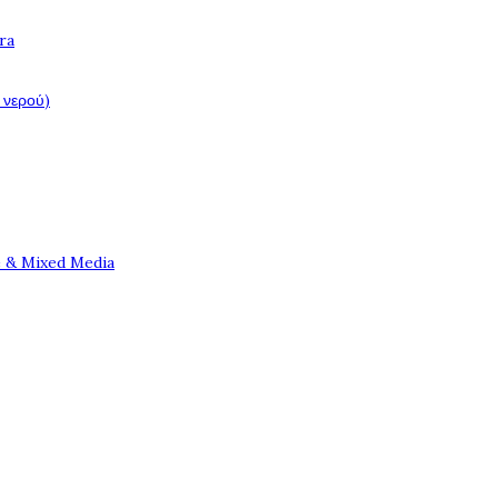
ra
 νερού)
e & Mixed Media