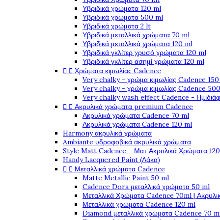
Υβριδικά χρώματα 120 ml
Υβριδικά χρώματα 500 ml
Υβριδικά χρώματα 2 lt
Υβριδικά μεταλλικά χρώματα 70 ml
Υβριδικά μεταλλικά χρώματα 120 ml
Υβριδικά γκλίτερ χρυσό χρώματα 120 ml
Υβριδικά γκλίτερ ασημί χρώματα 120 ml


Χρώματα κιμωλίας Cadence
Very chalky - χρώμα κιμωλίας Cadence 150
Very chalky - χρώμα κιμωλίας Cadence 500
Very chalky wash effect Cadence - Ημιδιά


Ακρυλικά χρώματα premium Cadence
Ακρυλικά χρώματα Cadence 70 ml
Ακρυλικά χρώματα Cadence 120 ml
Harmony ακρυλικά χρώματα
Ambiante υδροφοβικά ακρυλικά χρώματα
Style Matt Cadence – Ματ Ακρυλικά Χρώματα 120
Handy Lacquered Paint (Λάκα)


Μεταλλικά χρώματα Cadence
Matte Metallic Paint 50 ml
Cadence Dora μεταλλικά χρώματα 50 ml
Μεταλλικά Χρώματα Cadence 70ml | Ακρυλι
Μεταλλικά χρώματα Cadence 120 ml
Diamond μεταλλικά χρώματα Cadence 70 m