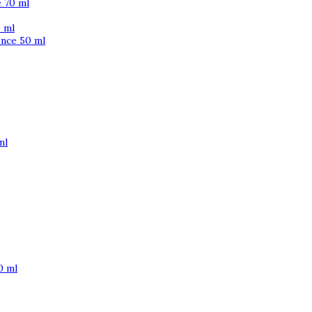
 70 ml
 ml
ence 50 ml
ml
0 ml