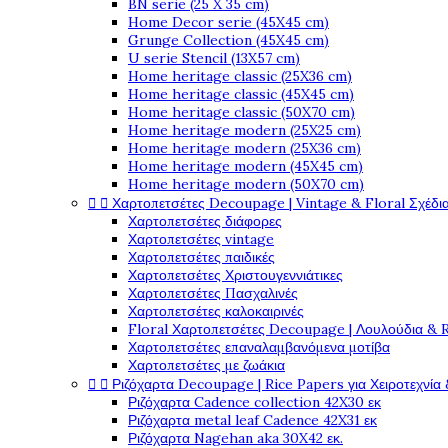
BN serie (25 X 35 cm)
Home Decor serie (45X45 cm)
Grunge Collection (45X45 cm)
U serie Stencil (13X57 cm)
Home heritage classic (25X36 cm)
Home heritage classic (45X45 cm)
Home heritage classic (50X70 cm)
Home heritage modern (25X25 cm)
Home heritage modern (25X36 cm)
Home heritage modern (45X45 cm)
Home heritage modern (50X70 cm)


Χαρτοπετσέτες Decoupage | Vintage & Floral Σχέδια
Χαρτοπετσέτες διάφορες
Χαρτοπετσέτες vintage
Χαρτοπετσέτες παιδικές
Χαρτοπετσέτες Χριστουγεννιάτικες
Χαρτοπετσέτες Πασχαλινές
Χαρτοπετσέτες καλοκαιρινές
Floral Χαρτοπετσέτες Decoupage | Λουλούδια & 
Χαρτοπετσέτες επαναλαμβανόμενα μοτίβα
Χαρτοπετσέτες με ζωάκια


Ριζόχαρτα Decoupage | Rice Papers για Χειροτεχνία 
Ριζόχαρτα Cadence collection 42X30 εκ
Ριζόχαρτα metal leaf Cadence 42X31 εκ
Ριζόχαρτα Nagehan aka 30X42 εκ.