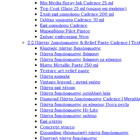
Mix Media Spray Ink Cadence 25 ml
Top Coat Glaze 25 ml (χρώμα για σκιάσεις)
Σπρέι εφέ μαρμάρου Cadence 200 ml
Γκλίτερ χρώματα Cadence 70 ml
Εφέ μαρμάρου Cadence
Μαρκαδόροι Pilot Pintor
Σκόνες embossing Wow


Πάστες Διαμόρφωσης & Relief Paste Cadence | Tex
Κλασικές πάστες διαμόρφωσης
Πάστα διαμόρφωσης διάφανη
Πάστα διαμόρφωσης διάφανη με κόκκους
Matte Metallic Paste 250 ml
Texture art relief paste
Πάστα κρακελέ
Vintage legend - αντικέ γκέσο
Πάστα εφέ πέτρας
Πάστα διαμόρφωσης μεταλλική λεία
Diamond Πάστα Διαμόρφωσης Cadence | Μεταλλικ
Πάστα διαμόρφωσης με κόκκους Dora perla
Πάστα διαμόρφωσης Hi-Lite
Πάστα διαμόρφωσης γκλίτερ
Εφέ μπετόν
Concrete stucco
Expanding (διογκωτική) πάστα διαμόρφωσης
Ελαστική πάστα διαμόφωσης