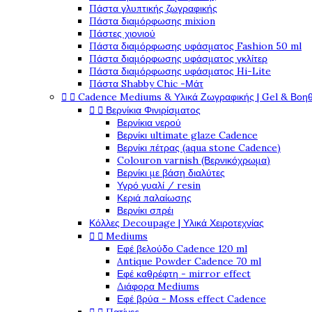
Πάστα γλυπτικής ζωγραφικής
Πάστα διαμόρφωσης mixion
Πάστες χιονιού
Πάστα διαμόρφωσης υφάσματος Fashion 50 ml
Πάστα διαμόρφωσης υφάσματος γκλίτερ
Πάστα διαμόρφωσης υφάσματος Hi-Lite
Πάστα Shabby Chic -Μάτ


Cadence Mediums & Υλικά Ζωγραφικής | Gel & Βοη


Βερνίκια Φινιρίσματος
Βερνίκια νερού
Βερνίκι ultimate glaze Cadence
Βερνίκι πέτρας (aqua stone Cadence)
Colouron varnish (Βερνικόχρωμα)
Βερνίκι με βάση διαλύτες
Υγρό γυαλί / resin
Κεριά παλαίωσης
Βερνίκι σπρέι
Κόλλες Decoupage | Υλικά Χειροτεχνίας


Mediums
Εφέ βελούδο Cadence 120 ml
Antique Powder Cadence 70 ml
Εφέ καθρέφτη - mirror effect
Διάφορα Mediums
Εφέ βρύα - Moss effect Cadence