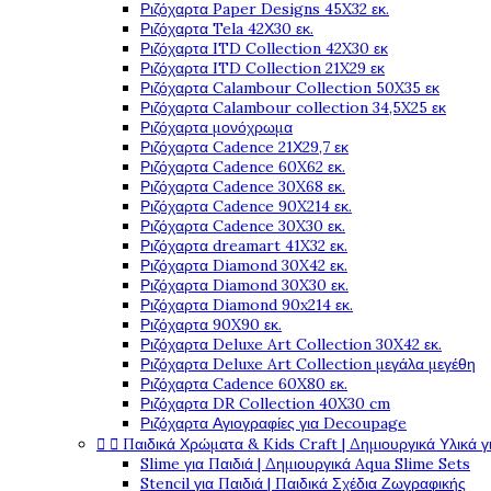
Ριζόχαρτα Paper Designs 45X32 εκ.
Ριζόχαρτα Tela 42Χ30 εκ.
Ριζόχαρτα ITD Collection 42X30 εκ
Ριζόχαρτα ITD Collection 21X29 εκ
Ριζόχαρτα Calambour Collection 50X35 εκ
Ριζόχαρτα Calambour collection 34,5X25 εκ
Ριζόχαρτα μονόχρωμα
Ριζόχαρτα Cadence 21Χ29,7 εκ
Ριζόχαρτα Cadence 60X62 εκ.
Ριζόχαρτα Cadence 30X68 εκ.
Ριζόχαρτα Cadence 90X214 εκ.
Ριζόχαρτα Cadence 30X30 εκ.
Ριζόχαρτα dreamart 41X32 εκ.
Ριζόχαρτα Diamond 30X42 εκ.
Ριζόχαρτα Diamond 30X30 εκ.
Ριζόχαρτα Diamond 90x214 εκ.
Ριζόχαρτα 90X90 εκ.
Ριζόχαρτα Deluxe Art Collection 30X42 εκ.
Ριζόχαρτα Deluxe Art Collection μεγάλα μεγέθη
Ριζόχαρτα Cadence 60X80 εκ.
Ριζόχαρτα DR Collection 40X30 cm
Ριζόχαρτα Αγιογραφίες για Decoupage


Παιδικά Χρώματα & Kids Craft | Δημιουργικά Υλικά γ
Slime για Παιδιά | Δημιουργικά Aqua Slime Sets
Stencil για Παιδιά | Παιδικά Σχέδια Ζωγραφικής