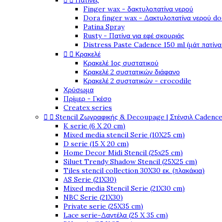


Πατίνες
Finger wax - δακτυλοπατίνα νερού
Dora finger wax - Δακτυλοπατίνα νερού do
Patina Spray
Rusty - Πατίνα για εφέ σκουριάς
Distress Paste Cadence 150 ml (μάτ πατίνα


Κρακελέ
Κρακελέ 1ος συστατικού
Κρακελέ 2 συστατικών διάφανο
Κρακελέ 2 συστατικών - crocodile
Χρύσωμα
Πρίμερ - Γκέσο
Createx series


Stencil Ζωγραφικής & Decoupage | Στένσιλ Cadenc
K serie (6 X 20 cm)
Mixed media stencil Serie (10X25 cm)
D serie (15 X 20 cm)
Home Decor Midi Stencil (25x25 cm)
Siluet Trendy Shadow Stencil (25X25 cm)
Tiles stencil collection 30X30 εκ. (πλακάκια)
AS Serie (21X30)
Mixed media Stencil Serie (21X30 cm)
NBC Serie (21X30)
Private serie (25X35 cm)
Lace serie-Δαντέλα (25 X 35 cm)