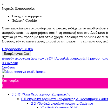
×
Νομικές Πληροφορίες
Έλεγχος απορρήτου
Πολιτική Cookie
Όταν επισκέπτεστε οποιονδήποτε ιστότοπο, ενδέχεται να αποθηκεύσει 
αφορούν εσάς, τις προτιμήσεις σας ή τη συσκευή σας στο Διαδίκτυο (υ
σχετικά με τον τρόπο με τον οποίο χρησιμοποιούμε τα cookies σε αυτ
Ωστόσο, εάν το κάνετε αυτό, μπορεί να επηρεάσει την εμπειρία σας α
Πληροφορίες: GDPR
Επιτρέπονται όλα
Δωρεάν αποστολή άνω των 39€* | Ασφαλείς πληρωμές | Γρήγορη απο

Σύνδεση
Σύνδεση

Κατηγορίες



🎨 Υλικά Χεροτεχνίας- Ζωγραφικής


Ακρυλικά Χρώματα Ζωγραφικής & Decoupage Cade


Υβριδικά ακρυλικά χρώματα Cadence
Υβριδικά Χρώματα 70 Ml