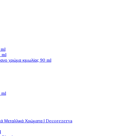
 ml
 ml
φανο χρώμα κιμωλίας 90 ml
 ml
κά Μεταλλικά Χρώματα | Decorezerva
l