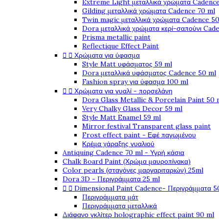
Extreme Light μεταλλικά χρώματα Cadence
Gilding μεταλλικά χρώματα Cadence 70 ml
Twin magic μεταλλικά χρώματα Cadence 50
Dora μεταλλικά χρώματα κερί-σαπούνι Cad
Prisma metallic paint
Reflectique Effect Paint


Χρώματα για ύφασμα
Style Matt υφάσματος 59 ml
Dora μεταλλικά υφάσματος Cadence 50 ml
Fashion spray για ύφασμα 100 ml


Χρώματα για γυαλί - πορσελάνη
Dora Glass Metallic & Porcelain Paint 50 
Very Chalky Glass Decor 59 ml
Style Matt Enamel 59 ml
Mirror festival Transparent glass paint
Frost effect paint - Εφέ παγωμένου
Κρέμα χάραξης γυαλιού
Antiquing Cadence 70 ml - Υγρή κάσια
Chalk Board Paint (Χρώμα μαυροπίνακα)
Color pearls (σταγόνες μαργαριταριών) 25ml
Dora 3D - Περιγράμματα 25 ml


Dimensional Paint Cadence- Περιγράμματα 5
Περιγράμματα μάτ
Περιγράμματα μεταλλικά
Διάφανο γκλίτερ holographic effect paint 90 ml