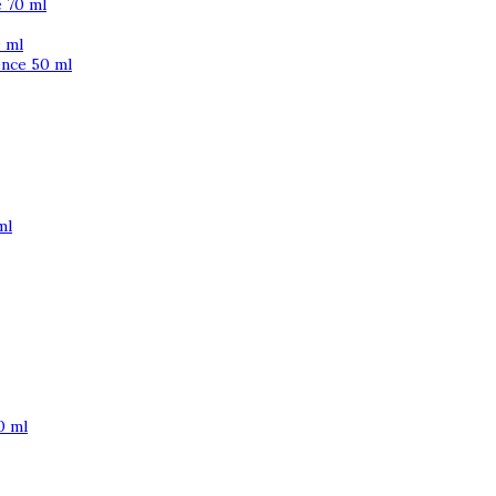
 70 ml
 ml
ence 50 ml
ml
0 ml