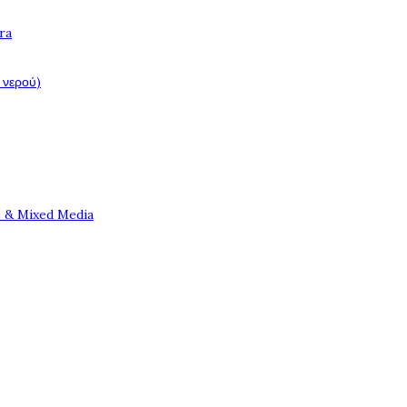
ra
 νερού)
e & Mixed Media