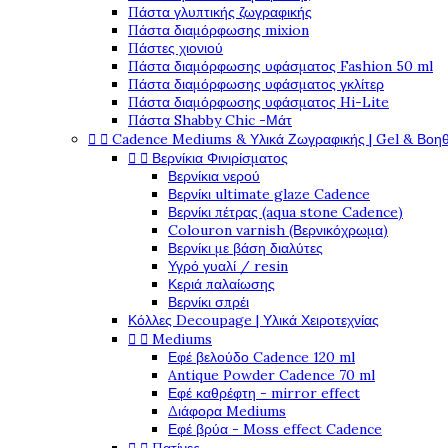
Πάστα γλυπτικής ζωγραφικής
Πάστα διαμόρφωσης mixion
Πάστες χιονιού
Πάστα διαμόρφωσης υφάσματος Fashion 50 ml
Πάστα διαμόρφωσης υφάσματος γκλίτερ
Πάστα διαμόρφωσης υφάσματος Hi-Lite
Πάστα Shabby Chic -Μάτ


Cadence Mediums & Υλικά Ζωγραφικής | Gel & Βοη


Βερνίκια Φινιρίσματος
Βερνίκια νερού
Βερνίκι ultimate glaze Cadence
Βερνίκι πέτρας (aqua stone Cadence)
Colouron varnish (Βερνικόχρωμα)
Βερνίκι με βάση διαλύτες
Υγρό γυαλί / resin
Κεριά παλαίωσης
Βερνίκι σπρέι
Κόλλες Decoupage | Υλικά Χειροτεχνίας


Mediums
Εφέ βελούδο Cadence 120 ml
Antique Powder Cadence 70 ml
Εφέ καθρέφτη - mirror effect
Διάφορα Mediums
Εφέ βρύα - Moss effect Cadence