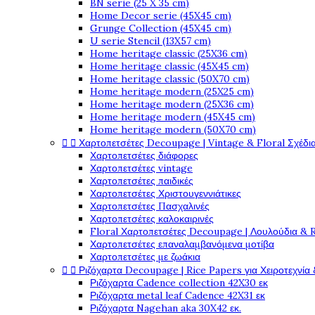
BN serie (25 X 35 cm)
Home Decor serie (45X45 cm)
Grunge Collection (45X45 cm)
U serie Stencil (13X57 cm)
Home heritage classic (25X36 cm)
Home heritage classic (45X45 cm)
Home heritage classic (50X70 cm)
Home heritage modern (25X25 cm)
Home heritage modern (25X36 cm)
Home heritage modern (45X45 cm)
Home heritage modern (50X70 cm)


Χαρτοπετσέτες Decoupage | Vintage & Floral Σχέδια
Χαρτοπετσέτες διάφορες
Χαρτοπετσέτες vintage
Χαρτοπετσέτες παιδικές
Χαρτοπετσέτες Χριστουγεννιάτικες
Χαρτοπετσέτες Πασχαλινές
Χαρτοπετσέτες καλοκαιρινές
Floral Χαρτοπετσέτες Decoupage | Λουλούδια & 
Χαρτοπετσέτες επαναλαμβανόμενα μοτίβα
Χαρτοπετσέτες με ζωάκια


Ριζόχαρτα Decoupage | Rice Papers για Χειροτεχνία 
Ριζόχαρτα Cadence collection 42X30 εκ
Ριζόχαρτα metal leaf Cadence 42X31 εκ
Ριζόχαρτα Nagehan aka 30X42 εκ.