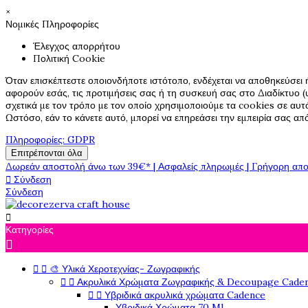
×
Νομικές Πληροφορίες
Έλεγχος απορρήτου
Πολιτική Cookie
Όταν επισκέπτεστε οποιονδήποτε ιστότοπο, ενδέχεται να αποθηκεύσει 
αφορούν εσάς, τις προτιμήσεις σας ή τη συσκευή σας στο Διαδίκτυο (υ
σχετικά με τον τρόπο με τον οποίο χρησιμοποιούμε τα cookies σε αυτ
Ωστόσο, εάν το κάνετε αυτό, μπορεί να επηρεάσει την εμπειρία σας α
Πληροφορίες: GDPR
Επιτρέπονται όλα
Δωρεάν αποστολή άνω των 39€* | Ασφαλείς πληρωμές | Γρήγορη απο

Σύνδεση
Σύνδεση

Κατηγορίες



🎨 Υλικά Χεροτεχνίας- Ζωγραφικής


Ακρυλικά Χρώματα Ζωγραφικής & Decoupage Cade


Υβριδικά ακρυλικά χρώματα Cadence
Υβριδικά Χρώματα 70 Ml