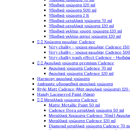
Υβριδικά χρώματα 120 ml
Υβριδικά χρώματα 500 ml
Υβριδικά χρώματα 2 lt
Υβριδικά μεταλλικά χρώματα 70 ml
Υβριδικά μεταλλικά χρώματα 120 ml
Υβριδικά γκλίτερ χρυσό χρώματα 120 ml
Υβριδικά γκλίτερ ασημί χρώματα 120 ml


Χρώματα κιμωλίας Cadence
Very chalky - χρώμα κιμωλίας Cadence 150
Very chalky - χρώμα κιμωλίας Cadence 500
Very chalky wash effect Cadence - Ημιδιά


Ακρυλικά χρώματα premium Cadence
Ακρυλικά χρώματα Cadence 70 ml
Ακρυλικά χρώματα Cadence 120 ml
Harmony ακρυλικά χρώματα
Ambiante υδροφοβικά ακρυλικά χρώματα
Style Matt Cadence (Ματ ακρυλικά χρώματα) 120
Handy Lacquered Paint (Λάκα)


Μεταλλικά χρώματα Cadence
Matte Metallic Paint 50 ml
Cadence Dora μεταλλικά χρώματα 50 ml
Μεταλλικά Χρώματα Cadence 70ml | Ακρυλι
Μεταλλικά χρώματα Cadence 120 ml
Diamond μεταλλικά χρώματα Cadence 70 m