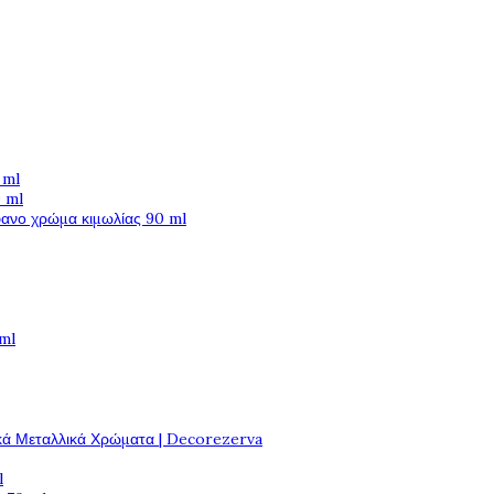
 ml
 ml
φανο χρώμα κιμωλίας 90 ml
 ml
κά Μεταλλικά Χρώματα | Decorezerva
l