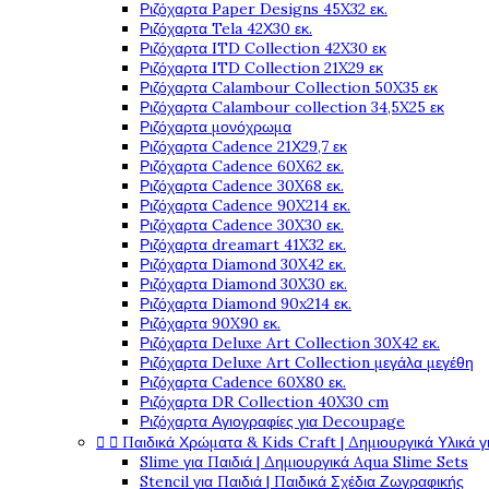
Ριζόχαρτα Paper Designs 45X32 εκ.
Ριζόχαρτα Tela 42Χ30 εκ.
Ριζόχαρτα ITD Collection 42X30 εκ
Ριζόχαρτα ITD Collection 21X29 εκ
Ριζόχαρτα Calambour Collection 50X35 εκ
Ριζόχαρτα Calambour collection 34,5X25 εκ
Ριζόχαρτα μονόχρωμα
Ριζόχαρτα Cadence 21Χ29,7 εκ
Ριζόχαρτα Cadence 60X62 εκ.
Ριζόχαρτα Cadence 30X68 εκ.
Ριζόχαρτα Cadence 90X214 εκ.
Ριζόχαρτα Cadence 30X30 εκ.
Ριζόχαρτα dreamart 41X32 εκ.
Ριζόχαρτα Diamond 30X42 εκ.
Ριζόχαρτα Diamond 30X30 εκ.
Ριζόχαρτα Diamond 90x214 εκ.
Ριζόχαρτα 90X90 εκ.
Ριζόχαρτα Deluxe Art Collection 30X42 εκ.
Ριζόχαρτα Deluxe Art Collection μεγάλα μεγέθη
Ριζόχαρτα Cadence 60X80 εκ.
Ριζόχαρτα DR Collection 40X30 cm
Ριζόχαρτα Αγιογραφίες για Decoupage


Παιδικά Χρώματα & Kids Craft | Δημιουργικά Υλικά γ
Slime για Παιδιά | Δημιουργικά Aqua Slime Sets
Stencil για Παιδιά | Παιδικά Σχέδια Ζωγραφικής