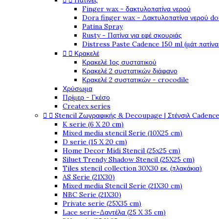


Πατίνες
Finger wax - δακτυλοπατίνα νερού
Dora finger wax - Δακτυλοπατίνα νερού do
Patina Spray
Rusty - Πατίνα για εφέ σκουριάς
Distress Paste Cadence 150 ml (μάτ πατίνα


Κρακελέ
Κρακελέ 1ος συστατικού
Κρακελέ 2 συστατικών διάφανο
Κρακελέ 2 συστατικών - crocodile
Χρύσωμα
Πρίμερ - Γκέσο
Createx series


Stencil Ζωγραφικής & Decoupage | Στένσιλ Cadenc
K serie (6 X 20 cm)
Mixed media stencil Serie (10X25 cm)
D serie (15 X 20 cm)
Home Decor Midi Stencil (25x25 cm)
Siluet Trendy Shadow Stencil (25X25 cm)
Tiles stencil collection 30X30 εκ. (πλακάκια)
AS Serie (21X30)
Mixed media Stencil Serie (21X30 cm)
NBC Serie (21X30)
Private serie (25X35 cm)
Lace serie-Δαντέλα (25 X 35 cm)