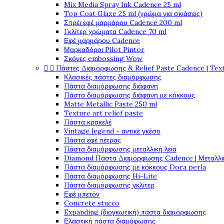
Mix Media Spray Ink Cadence 25 ml
Top Coat Glaze 25 ml (χρώμα για σκιάσεις)
Σπρέι εφέ μαρμάρου Cadence 200 ml
Γκλίτερ χρώματα Cadence 70 ml
Εφέ μαρμάρου Cadence
Μαρκαδόροι Pilot Pintor
Σκόνες embossing Wow


Πάστες Διαμόρφωσης & Relief Paste Cadence | Tex
Κλασικές πάστες διαμόρφωσης
Πάστα διαμόρφωσης διάφανη
Πάστα διαμόρφωσης διάφανη με κόκκους
Matte Metallic Paste 250 ml
Texture art relief paste
Πάστα κρακελέ
Vintage legend - αντικέ γκέσο
Πάστα εφέ πέτρας
Πάστα διαμόρφωσης μεταλλική λεία
Diamond Πάστα Διαμόρφωσης Cadence | Μεταλλικ
Πάστα διαμόρφωσης με κόκκους Dora perla
Πάστα διαμόρφωσης Hi-Lite
Πάστα διαμόρφωσης γκλίτερ
Εφέ μπετόν
Concrete stucco
Expanding (διογκωτική) πάστα διαμόρφωσης
Ελαστική πάστα διαμόφωσης