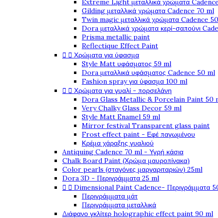
Extreme Light μεταλλικά χρώματα Cadence
Gilding μεταλλικά χρώματα Cadence 70 ml
Twin magic μεταλλικά χρώματα Cadence 50
Dora μεταλλικά χρώματα κερί-σαπούνι Cad
Prisma metallic paint
Reflectique Effect Paint


Χρώματα για ύφασμα
Style Matt υφάσματος 59 ml
Dora μεταλλικά υφάσματος Cadence 50 ml
Fashion spray για ύφασμα 100 ml


Χρώματα για γυαλί - πορσελάνη
Dora Glass Metallic & Porcelain Paint 50 
Very Chalky Glass Decor 59 ml
Style Matt Enamel 59 ml
Mirror festival Transparent glass paint
Frost effect paint - Εφέ παγωμένου
Κρέμα χάραξης γυαλιού
Antiquing Cadence 70 ml - Υγρή κάσια
Chalk Board Paint (Χρώμα μαυροπίνακα)
Color pearls (σταγόνες μαργαριταριών) 25ml
Dora 3D - Περιγράμματα 25 ml


Dimensional Paint Cadence- Περιγράμματα 5
Περιγράμματα μάτ
Περιγράμματα μεταλλικά
Διάφανο γκλίτερ holographic effect paint 90 ml