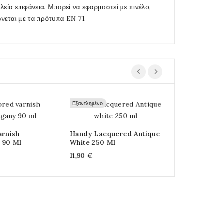
λεία επιφάνεια. Μπορεί να εφαρμοστεί με πινέλο,
νεται με τα πρότυπα EN 71
Εξαντλημένο
arnish
Handy Lacquered Antique
Βερνίκι Νερ
 90 Ml
White 250 Ml
Glaze High
11,90 €
16,50 €