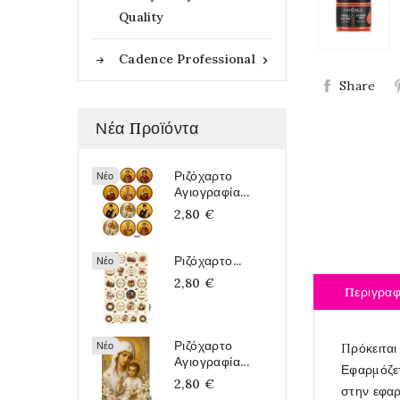
Quality
Cadence Professional

Share
Νέα Προϊόντα
Ριζόχαρτο
Νέο
Αγιογραφία...
2,80 €
Ριζόχαρτο...
Νέο
2,80 €
Περιγρα
Ριζόχαρτο
Νέο
Πρόκειται
Αγιογραφία...
Εφαρμόζετ
2,80 €
στην εφαρ