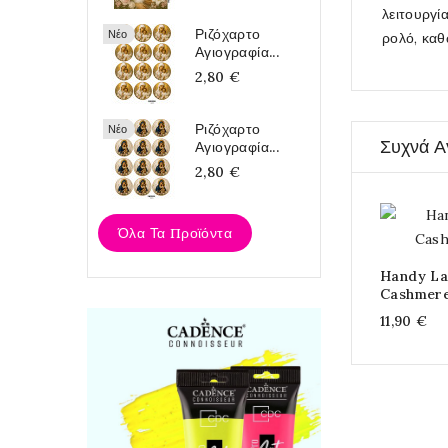
λειτουργί
Ριζόχαρτο
Νέο
ρολό, καθ
Αγιογραφία...
2,80 €
Ριζόχαρτο
Νέο
Συχνά Α
Αγιογραφία...
2,80 €
Όλα Τα Προϊόντα
Handy L
Cashmere
11,90 €