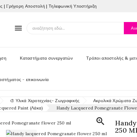
 | Γρήγορη Αποστολή | Τηλεφωνική Υποστήριξη

Αν
ηση
Καταστήματα συνεργατών
Τρόποι αποστολής & μετ
αστήματος - επικοινωνία
🎨 Υλικά Χεροτεχνίας- Ζωγραφικής
Ακρυλικά Χρώματα Ζ
cquered Paint (Λάκα)
Handy Lacquered Pomegranate Flowe

Handy
250 M