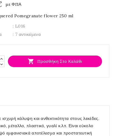
€
με ΦΠΑ
quered Pomegranate flower 250 ml
: L016
α
: 7 αντικείμενα

Προσθήκη Στο Καλάθι
ε ισχυρή κάλυψη και ανθεκτικότητα στους λεκέδες.
ό, μέταλλο, πλαστικό, γυαλί κ.λπ. Είναι εύκολο
ομψό εμφανισιακά αποτέλεσμα και προστατευτική