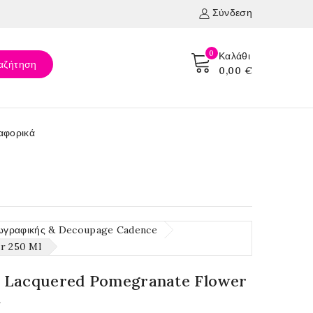
Σύνδεση
0
Καλάθι
αζήτηση
0,00 €
αφορικά
ωγραφικής & Decoupage Cadence
r 250 Ml
 Lacquered Pomegranate Flower
l