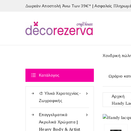
Δωρεάν Αποστολή Άνω Των 39€* | Ασφαλείς Πληρωμές
Χονδρική πώλ

Κατάλογος
Ωράριο κατ
🎨 Υλικά Χεροτεχνίας-

Αρχική
Ζωγραφικής
Handy La
Επαγγελματικά

Ακρυλικά Χρώματα |
Heavy Body & Artist