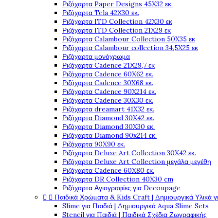
Ριζόχαρτα Paper Designs 45X32 εκ.
Ριζόχαρτα Tela 42Χ30 εκ.
Ριζόχαρτα ITD Collection 42X30 εκ
Ριζόχαρτα ITD Collection 21X29 εκ
Ριζόχαρτα Calambour Collection 50X35 εκ
Ριζόχαρτα Calambour collection 34,5X25 εκ
Ριζόχαρτα μονόχρωμα
Ριζόχαρτα Cadence 21Χ29,7 εκ
Ριζόχαρτα Cadence 60X62 εκ.
Ριζόχαρτα Cadence 30X68 εκ.
Ριζόχαρτα Cadence 90X214 εκ.
Ριζόχαρτα Cadence 30X30 εκ.
Ριζόχαρτα dreamart 41X32 εκ.
Ριζόχαρτα Diamond 30X42 εκ.
Ριζόχαρτα Diamond 30X30 εκ.
Ριζόχαρτα Diamond 90x214 εκ.
Ριζόχαρτα 90X90 εκ.
Ριζόχαρτα Deluxe Art Collection 30X42 εκ.
Ριζόχαρτα Deluxe Art Collection μεγάλα μεγέθη
Ριζόχαρτα Cadence 60X80 εκ.
Ριζόχαρτα DR Collection 40X30 cm
Ριζόχαρτα Αγιογραφίες για Decoupage


Παιδικά Χρώματα & Kids Craft | Δημιουργικά Υλικά γ
Slime για Παιδιά | Δημιουργικά Aqua Slime Sets
Stencil για Παιδιά | Παιδικά Σχέδια Ζωγραφικής