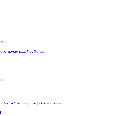
 ml
 ml
φανο χρώμα κιμωλίας 90 ml
 ml
κά Μεταλλικά Χρώματα | Decorezerva
l