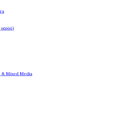
ra
 νερού)
e & Mixed Media