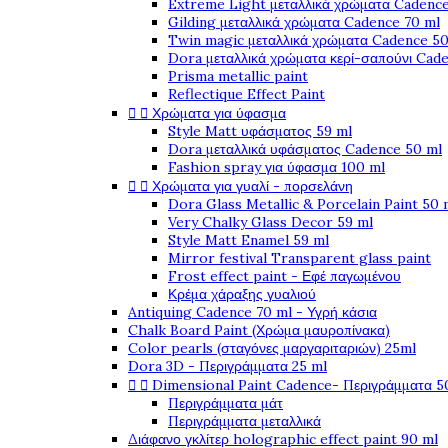
Extreme Light μεταλλικά χρώματα Cadence
Gilding μεταλλικά χρώματα Cadence 70 ml
Twin magic μεταλλικά χρώματα Cadence 50
Dora μεταλλικά χρώματα κερί-σαπούνι Cad
Prisma metallic paint
Reflectique Effect Paint


Χρώματα για ύφασμα
Style Matt υφάσματος 59 ml
Dora μεταλλικά υφάσματος Cadence 50 ml
Fashion spray για ύφασμα 100 ml


Χρώματα για γυαλί - πορσελάνη
Dora Glass Metallic & Porcelain Paint 50 
Very Chalky Glass Decor 59 ml
Style Matt Enamel 59 ml
Mirror festival Transparent glass paint
Frost effect paint - Εφέ παγωμένου
Κρέμα χάραξης γυαλιού
Antiquing Cadence 70 ml - Υγρή κάσια
Chalk Board Paint (Χρώμα μαυροπίνακα)
Color pearls (σταγόνες μαργαριταριών) 25ml
Dora 3D - Περιγράμματα 25 ml


Dimensional Paint Cadence- Περιγράμματα 5
Περιγράμματα μάτ
Περιγράμματα μεταλλικά
Διάφανο γκλίτερ holographic effect paint 90 ml