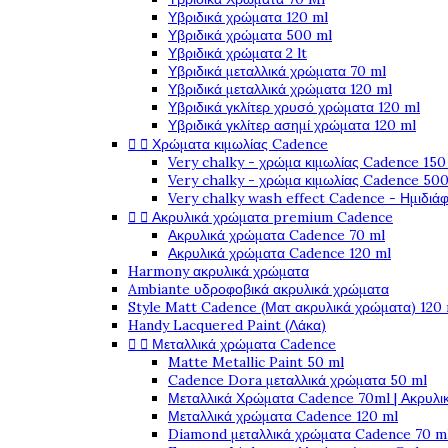
Υβριδικά χρώματα 120 ml
Υβριδικά χρώματα 500 ml
Υβριδικά χρώματα 2 lt
Υβριδικά μεταλλικά χρώματα 70 ml
Υβριδικά μεταλλικά χρώματα 120 ml
Υβριδικά γκλίτερ χρυσό χρώματα 120 ml
Υβριδικά γκλίτερ ασημί χρώματα 120 ml


Χρώματα κιμωλίας Cadence
Very chalky - χρώμα κιμωλίας Cadence 150
Very chalky - χρώμα κιμωλίας Cadence 500
Very chalky wash effect Cadence - Ημιδιά


Ακρυλικά χρώματα premium Cadence
Ακρυλικά χρώματα Cadence 70 ml
Ακρυλικά χρώματα Cadence 120 ml
Harmony ακρυλικά χρώματα
Ambiante υδροφοβικά ακρυλικά χρώματα
Style Matt Cadence (Ματ ακρυλικά χρώματα) 120
Handy Lacquered Paint (Λάκα)


Μεταλλικά χρώματα Cadence
Matte Metallic Paint 50 ml
Cadence Dora μεταλλικά χρώματα 50 ml
Μεταλλικά Χρώματα Cadence 70ml | Ακρυλι
Μεταλλικά χρώματα Cadence 120 ml
Diamond μεταλλικά χρώματα Cadence 70 m