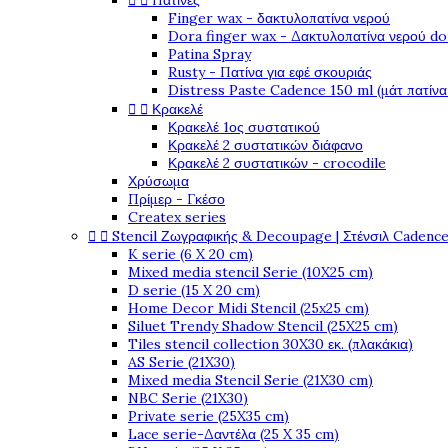


Πατίνες
Finger wax - δακτυλοπατίνα νερού
Dora finger wax - Δακτυλοπατίνα νερού do
Patina Spray
Rusty - Πατίνα για εφέ σκουριάς
Distress Paste Cadence 150 ml (μάτ πατίνα


Κρακελέ
Κρακελέ 1ος συστατικού
Κρακελέ 2 συστατικών διάφανο
Κρακελέ 2 συστατικών - crocodile
Χρύσωμα
Πρίμερ - Γκέσο
Createx series


Stencil Ζωγραφικής & Decoupage | Στένσιλ Cadenc
K serie (6 X 20 cm)
Mixed media stencil Serie (10X25 cm)
D serie (15 X 20 cm)
Home Decor Midi Stencil (25x25 cm)
Siluet Trendy Shadow Stencil (25X25 cm)
Tiles stencil collection 30X30 εκ. (πλακάκια)
AS Serie (21X30)
Mixed media Stencil Serie (21X30 cm)
NBC Serie (21X30)
Private serie (25X35 cm)
Lace serie-Δαντέλα (25 X 35 cm)