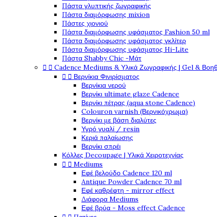
Πάστα γλυπτικής ζωγραφικής
Πάστα διαμόρφωσης mixion
Πάστες χιονιού
Πάστα διαμόρφωσης υφάσματος Fashion 50 ml
Πάστα διαμόρφωσης υφάσματος γκλίτερ
Πάστα διαμόρφωσης υφάσματος Hi-Lite
Πάστα Shabby Chic -Μάτ


Cadence Mediums & Υλικά Ζωγραφικής | Gel & Βοη


Βερνίκια Φινιρίσματος
Βερνίκια νερού
Βερνίκι ultimate glaze Cadence
Βερνίκι πέτρας (aqua stone Cadence)
Colouron varnish (Βερνικόχρωμα)
Βερνίκι με βάση διαλύτες
Υγρό γυαλί / resin
Κεριά παλαίωσης
Βερνίκι σπρέι
Κόλλες Decoupage | Υλικά Χειροτεχνίας


Mediums
Εφέ βελούδο Cadence 120 ml
Antique Powder Cadence 70 ml
Εφέ καθρέφτη - mirror effect
Διάφορα Mediums
Εφέ βρύα - Moss effect Cadence