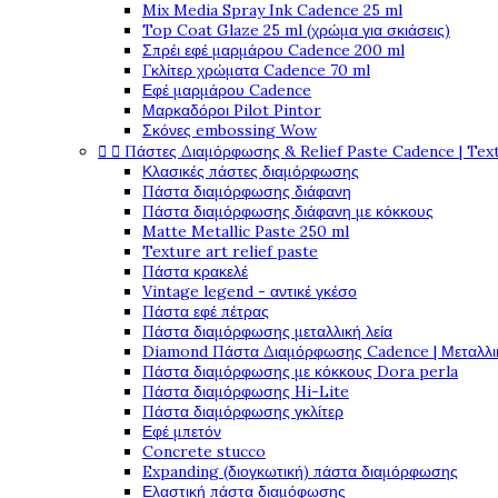
Mix Media Spray Ink Cadence 25 ml
Top Coat Glaze 25 ml (χρώμα για σκιάσεις)
Σπρέι εφέ μαρμάρου Cadence 200 ml
Γκλίτερ χρώματα Cadence 70 ml
Εφέ μαρμάρου Cadence
Μαρκαδόροι Pilot Pintor
Σκόνες embossing Wow


Πάστες Διαμόρφωσης & Relief Paste Cadence | Tex
Κλασικές πάστες διαμόρφωσης
Πάστα διαμόρφωσης διάφανη
Πάστα διαμόρφωσης διάφανη με κόκκους
Matte Metallic Paste 250 ml
Texture art relief paste
Πάστα κρακελέ
Vintage legend - αντικέ γκέσο
Πάστα εφέ πέτρας
Πάστα διαμόρφωσης μεταλλική λεία
Diamond Πάστα Διαμόρφωσης Cadence | Μεταλλικ
Πάστα διαμόρφωσης με κόκκους Dora perla
Πάστα διαμόρφωσης Hi-Lite
Πάστα διαμόρφωσης γκλίτερ
Εφέ μπετόν
Concrete stucco
Expanding (διογκωτική) πάστα διαμόρφωσης
Ελαστική πάστα διαμόφωσης