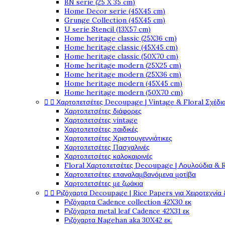
BN serie (25 X 35 cm)
Home Decor serie (45X45 cm)
Grunge Collection (45X45 cm)
U serie Stencil (13X57 cm)
Home heritage classic (25X36 cm)
Home heritage classic (45X45 cm)
Home heritage classic (50X70 cm)
Home heritage modern (25X25 cm)
Home heritage modern (25X36 cm)
Home heritage modern (45X45 cm)
Home heritage modern (50X70 cm)


Χαρτοπετσέτες Decoupage | Vintage & Floral Σχέδια
Χαρτοπετσέτες διάφορες
Χαρτοπετσέτες vintage
Χαρτοπετσέτες παιδικές
Χαρτοπετσέτες Χριστουγεννιάτικες
Χαρτοπετσέτες Πασχαλινές
Χαρτοπετσέτες καλοκαιρινές
Floral Χαρτοπετσέτες Decoupage | Λουλούδια & 
Χαρτοπετσέτες επαναλαμβανόμενα μοτίβα
Χαρτοπετσέτες με ζωάκια


Ριζόχαρτα Decoupage | Rice Papers για Χειροτεχνία 
Ριζόχαρτα Cadence collection 42X30 εκ
Ριζόχαρτα metal leaf Cadence 42X31 εκ
Ριζόχαρτα Nagehan aka 30X42 εκ.