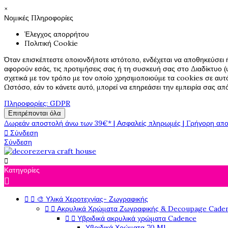
×
Νομικές Πληροφορίες
Έλεγχος απορρήτου
Πολιτική Cookie
Όταν επισκέπτεστε οποιονδήποτε ιστότοπο, ενδέχεται να αποθηκεύσει 
αφορούν εσάς, τις προτιμήσεις σας ή τη συσκευή σας στο Διαδίκτυο (υ
σχετικά με τον τρόπο με τον οποίο χρησιμοποιούμε τα cookies σε αυτ
Ωστόσο, εάν το κάνετε αυτό, μπορεί να επηρεάσει την εμπειρία σας α
Πληροφορίες: GDPR
Επιτρέπονται όλα
Δωρεάν αποστολή άνω των 39€* | Ασφαλείς πληρωμές | Γρήγορη απο

Σύνδεση
Σύνδεση

Κατηγορίες



🎨 Υλικά Χεροτεχνίας- Ζωγραφικής


Ακρυλικά Χρώματα Ζωγραφικής & Decoupage Cade


Υβριδικά ακρυλικά χρώματα Cadence
Υβριδικά Χρώματα 70 Ml