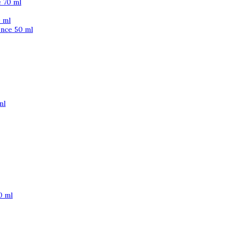
 70 ml
 ml
ence 50 ml
ml
0 ml