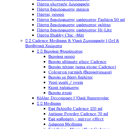
Πάστα γλυπτικής ζωγραφικής
Πάστα διαμόρφωσης mixion
Πάστες χιονιού
Πάστα διαμόρφωσης υφάσματος Fashion 50 ml
Πάστα διαμόρφωσης υφάσματος γκλίτερ
Πάστα διαμόρφωσης υφάσματος Hi-Lite
Πάστα Shabby Chic -Μάτ


Cadence Mediums & Υλικά Ζωγραφικής | Gel &
Βοηθητικά Χρώματα


Βερνίκια Φινιρίσματος
Βερνίκια νερού
Βερνίκι ultimate glaze Cadence
Βερνίκι πέτρας (aqua stone Cadence)
Colouron varnish (Βερνικόχρωμα)
Βερνίκι με βάση διαλύτες
Υγρό γυαλί / resin
Κεριά παλαίωσης
Βερνίκι σπρέι
Κόλλες Decoupage | Υλικά Χειροτεχνίας


Mediums
Εφέ βελούδο Cadence 120 ml
Antique Powder Cadence 70 ml
Εφέ καθρέφτη - mirror effect
Διάφορα Mediums