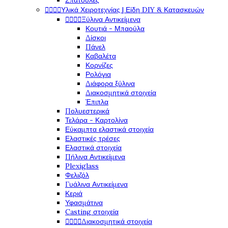
Σπάτουλες




Υλικά Χειροτεχνίας | Είδη DIY & Κατασκευών




Ξύλινα Αντικείμενα
Κουτιά - Μπαούλα
Δίσκοι
Πάνελ
Καβαλέτα
Κορνίζες
Ρολόγια
Διάφορα ξύλινα
Διακοσμητικά στοιχεία
Έπιπλα
Πολυεστερικά
Τελάρα - Καρτολίνα
Εύκαμπτα ελαστικά στοιχεία
Ελαστικές τρέσες
Ελαστικά στοιχεία
Πήλινα Αντικείμενα
Plexiglass
Φελιζόλ
Γυάλινα Αντικείμενα
Κεριά
Υφασμάτινα
Casting στοιχεία




Διακοσμητικά στοιχεία