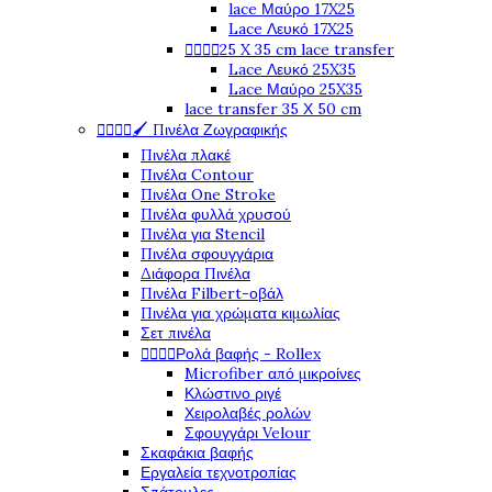
lace Μαύρο 17X25
Lace Λευκό 17X25




25 X 35 cm lace transfer
Lace Λευκό 25X35
Lace Μαύρο 25X35
lace transfer 35 Χ 50 cm




🖌️ Πινέλα Ζωγραφικής
Πινέλα πλακέ
Πινέλα Contour
Πινέλα One Stroke
Πινέλα φυλλά χρυσού
Πινέλα για Stencil
Πινέλα σφουγγάρια
Διάφορα Πινέλα
Πινέλα Filbert-οβάλ
Πινέλα για χρώματα κιμωλίας
Σετ πινέλα




Ρολά βαφής - Rollex
Microfiber από μικροίνες
Κλώστινο ριγέ
Χειρολαβές ρολών
Σφουγγάρι Velour
Σκαφάκια βαφής
Εργαλεία τεχνοτροπίας