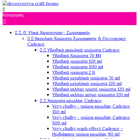

Κατηγορίες



🎨 Υλικά Χεροτεχνίας- Ζωγραφικής


Ακρυλικά Χρώματα Ζωγραφικής & Decoupage
Cadence


Υβριδικά ακρυλικά χρώματα Cadence
Υβριδικά Χρώματα 70 Ml
Υβριδικά χρώματα 120 ml
Υβριδικά χρώματα 500 ml
Υβριδικά χρώματα 2 lt
Υβριδικά μεταλλικά χρώματα 70 ml
Υβριδικά μεταλλικά χρώματα 120 ml
Υβριδικά γκλίτερ χρυσό χρώματα 120 ml
Υβριδικά γκλίτερ ασημί χρώματα 120 ml


Χρώματα κιμωλίας Cadence
Very chalky - χρώμα κιμωλίας Cadence
150 ml
Very chalky - χρώμα κιμωλίας Cadence
500 ml
Very chalky wash effect Cadence -
Ημιδιάφανο χρώμα κιμωλίας 90 ml