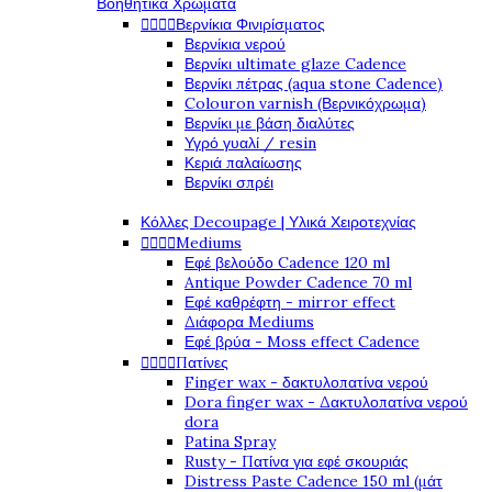
Βοηθητικά Χρώματα




Βερνίκια Φινιρίσματος
Βερνίκια νερού
Βερνίκι ultimate glaze Cadence
Βερνίκι πέτρας (aqua stone Cadence)
Colouron varnish (Βερνικόχρωμα)
Βερνίκι με βάση διαλύτες
Υγρό γυαλί / resin
Κεριά παλαίωσης
Βερνίκι σπρέι
Κόλλες Decoupage | Υλικά Χειροτεχνίας




Mediums
Εφέ βελούδο Cadence 120 ml
Antique Powder Cadence 70 ml
Εφέ καθρέφτη - mirror effect
Διάφορα Mediums
Εφέ βρύα - Moss effect Cadence




Πατίνες
Finger wax - δακτυλοπατίνα νερού
Dora finger wax - Δακτυλοπατίνα νερού
dora
Patina Spray
Rusty - Πατίνα για εφέ σκουριάς
Distress Paste Cadence 150 ml (μάτ