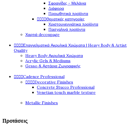
Σφραγίδες - Μελάνια
Διάφορα
Προωθητικά προϊόντα




Θεματικές κατηγορίες
Χριστουγεννιάτικα προϊόντα
Πασχαλινά προϊόντα
Χαρτιά decoupage




Επαγγελματικά Ακρυλικά Χρώματα | Heavy Body & Artist
Quality
Heavy Body Ακρυλικά Χρώματα
Acrylic Gels & Mediums
Gesso & Αστάρια Ζωγραφικής




Cadence Professional




Decorative Finishes
Concrete Stucco Professional
Venetian touch marble texture
Metallic Finishes
Προτάσεις