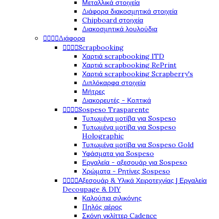
Μεταλλικά στοιχεία
Διάφορα διακοσμητικά στοιχεία
Chipboard στοιχεία
Διακοσμητικά λουλούδια




Διάφορα




Scrapbooking
Χαρτιά scrapbooking ITD
Χαρτιά scrapbooking RePrint
Χαρτιά scrapbooking Scrapberry's
Διπλόκαρφα στοιχεία
Μήτρες
Διακορευτές - Κοπτικά




Sospeso Trasparente
Τυπωμένα μοτίβα για Sospeso
Τυπωμένα μοτίβα για Sospeso
Holographic
Τυπωμένα μοτίβα για Sospeso Gold
Υφάσματα για Sospeso
Εργαλεία - αξεσουάρ για Sospeso
Χρώματα - Ρητίνες Sospeso




Αξεσουάρ & Υλικά Χειροτεχνίας | Εργαλεία
Decoupage & DIY
Καλούπια σιλικόνης
Πηλός αέρος
Σκόνη γκλίττερ Cadence