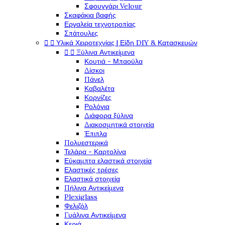
Σφουγγάρι Velour
Σκαφάκια βαφής
Εργαλεία τεχνοτροπίας
Σπάτουλες


Υλικά Χειροτεχνίας | Είδη DIY & Κατασκευών


Ξύλινα Αντικείμενα
Κουτιά - Μπαούλα
Δίσκοι
Πάνελ
Καβαλέτα
Κορνίζες
Ρολόγια
Διάφορα ξύλινα
Διακοσμητικά στοιχεία
Έπιπλα
Πολυεστερικά
Τελάρα - Καρτολίνα
Εύκαμπτα ελαστικά στοιχεία
Ελαστικές τρέσες
Ελαστικά στοιχεία
Πήλινα Αντικείμενα
Plexiglass
Φελιζόλ
Γυάλινα Αντικείμενα
Κεριά