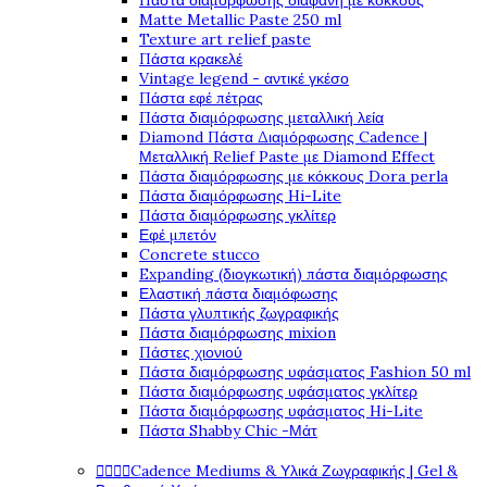
Πάστα διαμόρφωσης διάφανη με κόκκους
Matte Metallic Paste 250 ml
Texture art relief paste
Πάστα κρακελέ
Vintage legend - αντικέ γκέσο
Πάστα εφέ πέτρας
Πάστα διαμόρφωσης μεταλλική λεία
Diamond Πάστα Διαμόρφωσης Cadence |
Μεταλλική Relief Paste με Diamond Effect
Πάστα διαμόρφωσης με κόκκους Dora perla
Πάστα διαμόρφωσης Hi-Lite
Πάστα διαμόρφωσης γκλίτερ
Εφέ μπετόν
Concrete stucco
Expanding (διογκωτική) πάστα διαμόρφωσης
Ελαστική πάστα διαμόφωσης
Πάστα γλυπτικής ζωγραφικής
Πάστα διαμόρφωσης mixion
Πάστες χιονιού
Πάστα διαμόρφωσης υφάσματος Fashion 50 ml
Πάστα διαμόρφωσης υφάσματος γκλίτερ
Πάστα διαμόρφωσης υφάσματος Hi-Lite
Πάστα Shabby Chic -Μάτ




Cadence Mediums & Υλικά Ζωγραφικής | Gel &