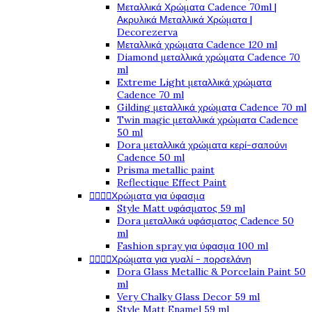
Μεταλλικά Χρώματα Cadence 70ml |
Ακρυλικά Μεταλλικά Χρώματα |
Decorezerva
Μεταλλικά χρώματα Cadence 120 ml
Diamond μεταλλικά χρώματα Cadence 70
ml
Extreme Light μεταλλικά χρώματα
Cadence 70 ml
Gilding μεταλλικά χρώματα Cadence 70 ml
Twin magic μεταλλικά χρώματα Cadence
50 ml
Dora μεταλλικά χρώματα κερί-σαπούνι
Cadence 50 ml
Prisma metallic paint
Reflectique Effect Paint




Χρώματα για ύφασμα
Style Matt υφάσματος 59 ml
Dora μεταλλικά υφάσματος Cadence 50
ml
Fashion spray για ύφασμα 100 ml




Χρώματα για γυαλί - πορσελάνη
Dora Glass Metallic & Porcelain Paint 50
ml
Very Chalky Glass Decor 59 ml
Style Matt Enamel 59 ml