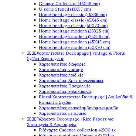
Grunge Collection (45X45 cm)
U serie Stencil (13X57 cm)
Home heritage classic (25X36 cm)
Home heritage classic (45X45 cm)
Home heritage classic (50X70 cm)
Home heritage modern (25X25 cm)
Home heritage modern (25X36 cm)
Home heritage modern (45X45 cm)
Home heritage modern (50X70 cm)




Χαρτοπετσέτες Decoupage | Vintage & Floral
Σχέδια Χειροτεχνίας
Χαρτοπετσέτες διάφορες
Χαρτοπετσέτες vintage
Χαρτοπετσέτες παιδικές
Χαρτοπετσέτες Χριστουγεννιάτικες
Χαρτοπετσέτες Πασχαλινές
Χαρτοπετσέτες καλοκαιρινές
Floral Χαρτοπετσέτες Decoupage | Λουλούδια &
Romantic Σχέδια
Χαρτοπετσέτες επαναλαμβανόμενα μοτίβα
Χαρτοπετσέτες με ζωάκια




Ριζόχαρτα Decoupage | Rice Papers για
Χειροτεχνία & Δημιουργίες
Ριζόχαρτα Cadence collection 42X30 εκ
Ριζόχαρτα metal leaf Cadence 42X31 εκ