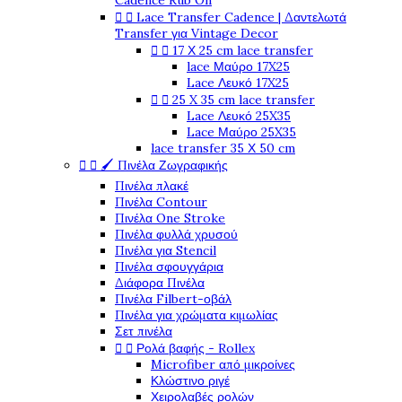
Cadence Rub On


Lace Transfer Cadence | Δαντελωτά
Transfer για Vintage Decor


17 Χ 25 cm lace transfer
lace Μαύρο 17X25
Lace Λευκό 17X25


25 X 35 cm lace transfer
Lace Λευκό 25X35
Lace Μαύρο 25X35
lace transfer 35 Χ 50 cm


🖌️ Πινέλα Ζωγραφικής
Πινέλα πλακέ
Πινέλα Contour
Πινέλα One Stroke
Πινέλα φυλλά χρυσού
Πινέλα για Stencil
Πινέλα σφουγγάρια
Διάφορα Πινέλα
Πινέλα Filbert-οβάλ
Πινέλα για χρώματα κιμωλίας
Σετ πινέλα


Ρολά βαφής - Rollex
Microfiber από μικροίνες
Κλώστινο ριγέ
Χειρολαβές ρολών