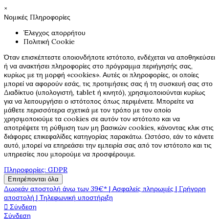
×
Νομικές Πληροφορίες
Έλεγχος απορρήτου
Πολιτική Cookie
Όταν επισκέπτεστε οποιονδήποτε ιστότοπο, ενδέχεται να αποθηκεύσει
ή να ανακτήσει πληροφορίες στο πρόγραμμα περιήγησής σας,
κυρίως με τη μορφή «cookies». Αυτές οι πληροφορίες, οι οποίες
μπορεί να αφορούν εσάς, τις προτιμήσεις σας ή τη συσκευή σας στο
Διαδίκτυο (υπολογιστή, tablet ή κινητό), χρησιμοποιούνται κυρίως
για να λειτουργήσει ο ιστότοπος όπως περιμένετε. Μπορείτε να
μάθετε περισσότερα σχετικά με τον τρόπο με τον οποίο
χρησιμοποιούμε τα cookies σε αυτόν τον ιστότοπο και να
αποτρέψετε τη ρύθμιση των μη βασικών cookies, κάνοντας κλικ στις
διάφορες επικεφαλίδες κατηγορίας παρακάτω. Ωστόσο, εάν το κάνετε
αυτό, μπορεί να επηρεάσει την εμπειρία σας από τον ιστότοπο και τις
υπηρεσίες που μπορούμε να προσφέρουμε.
Πληροφορίες: GDPR
Επιτρέπονται όλα
Δωρεάν αποστολή άνω των 39€* | Ασφαλείς πληρωμές | Γρήγορη
αποστολή | Τηλεφωνική υποστήριξη

Σύνδεση
Σύνδεση