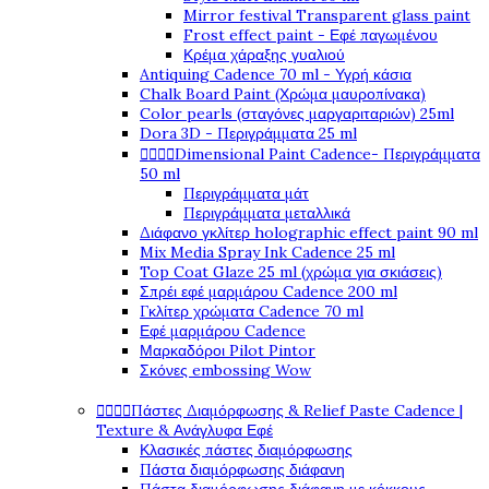
Mirror festival Transparent glass paint
Frost effect paint - Εφέ παγωμένου
Κρέμα χάραξης γυαλιού
Antiquing Cadence 70 ml - Υγρή κάσια
Chalk Board Paint (Χρώμα μαυροπίνακα)
Color pearls (σταγόνες μαργαριταριών) 25ml
Dora 3D - Περιγράμματα 25 ml




Dimensional Paint Cadence- Περιγράμματα
50 ml
Περιγράμματα μάτ
Περιγράμματα μεταλλικά
Διάφανο γκλίτερ holographic effect paint 90 ml
Mix Media Spray Ink Cadence 25 ml
Top Coat Glaze 25 ml (χρώμα για σκιάσεις)
Σπρέι εφέ μαρμάρου Cadence 200 ml
Γκλίτερ χρώματα Cadence 70 ml
Εφέ μαρμάρου Cadence
Μαρκαδόροι Pilot Pintor
Σκόνες embossing Wow




Πάστες Διαμόρφωσης & Relief Paste Cadence |
Texture & Ανάγλυφα Εφέ
Κλασικές πάστες διαμόρφωσης
Πάστα διαμόρφωσης διάφανη