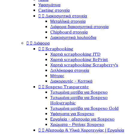
Υφασμάτινα
Casting στοιχεία


Διακοσμητικά στοιχεία
Μεταλλικά στοιχεία
Διάφορα διακοσμητικά στοιχεία
Chipboard στοιχεία
Διακοσμητικά λουλούδια


Διάφορα


Scrapbooking
Χαρτιά scrapbooking ITD
Χαρτιά scrapbooking RePrint
Χαρτιά scrapbooking Scrapberry's
Διπλόκαρφα στοιχεία
Μήτρες
Διακορευτές - Κοπτικά


Sospeso Trasparente
Τυπωμένα μοτίβα για Sospeso
Τυπωμένα μοτίβα για Sospeso
Holographic
Τυπωμένα μοτίβα για Sospeso Gold
Υφάσματα για Sospeso
Εργαλεία - αξεσουάρ για Sospeso
Χρώματα - Ρητίνες Sospeso


Αξεσουάρ & Υλικά Χειροτεχνίας | Εργαλεία