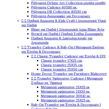
Ριζόχαρτα Deluxe Art Collection μεγάλα μεγέθη
Ριζόχαρτα Cadence 60X80 εκ.
Ριζόχαρτα DR Collection 40X30 cm
Ριζόχαρτα Αγιογραφίες για Decoupage


Παιδικά Χρώματα & Kids Craft | Δημιουργικά Υλικά
για Παιδιά
Slime για Παιδιά | Δημιουργικά Aqua Slime Sets
Stencil για Παιδιά | Παιδικά Σχέδια Ζωγραφικής
Παιδικά Χρώματα & Δακτυλομπογιές για
Δημιουργία


Transfer Cadence & Rub-On | Μεταφορά Εικόνας
για Έπιπλα & Decoupage


Classic Transfer Cadence για Έπιπλα & DIY
Classic transfer 17Χ25 cm
Classic transfer 25Χ35 cm
Classic transfer 35Χ50 cm
Home Decor Transfer για Furniture Makeover


Transfer Υφάσματος Cadence | Μεταφορά
Σχεδίων σε Ύφασμα
Μεταφορά υφάσματος 25Χ35 εκ
Μεταφορά υφάσματος 21Χ30 εκ.
Μεταφορά υφάσματος 30Χ42 εκ.
Μεταφορά υφάσματος 25Χ25 εκ.
Rub-On Transfer για Έπιπλα & Decoupage |