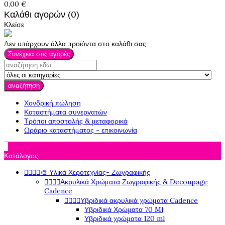
0,00 €
Καλάθι αγορών (0)
Κλείσε
Δεν υπάρχουν άλλα προϊόντα στο καλάθι σας
Συνέχεια στις αγορές
αναζήτηση
Χονδρική πώληση
Καταστήματα συνεργατών
Τρόποι αποστολής & μεταφορικά
Ωράριο καταστήματος - επικοινωνία

Κατάλογος




🎨 Υλικά Χεροτεχνίας- Ζωγραφικής




Ακρυλικά Χρώματα Ζωγραφικής & Decoupage
Cadence




Υβριδικά ακρυλικά χρώματα Cadence
Υβριδικά Χρώματα 70 Ml
Υβριδικά χρώματα 120 ml