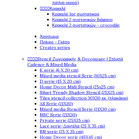
πατίνα νερού)




Κρακελέ
Κρακελέ 1ος συστατικού
Κρακελέ 2 συστατικών διάφανο
Κρακελέ 2 συστατικών - crocodile
Χρύσωμα
Πρίμερ - Γκέσο
Createx series




Stencil Ζωγραφικής & Decoupage | Στένσιλ
Cadence & Mixed Media
K serie (6 X 20 cm)
Mixed media stencil Serie (10X25 cm)
D serie (15 X 20 cm)
Home Decor Midi Stencil (25x25 cm)
Siluet Trendy Shadow Stencil (25X25 cm)
Tiles stencil collection 30X30 εκ. (πλακάκια)
AS Serie (21X30)
Mixed media Stencil Serie (21X30 cm)
NBC Serie (21X30)
Private serie (25X35 cm)
Lace serie-Δαντέλα (25 X 35 cm)
BN serie (25 X 35 cm)
Home Decor serie (45X45 cm)