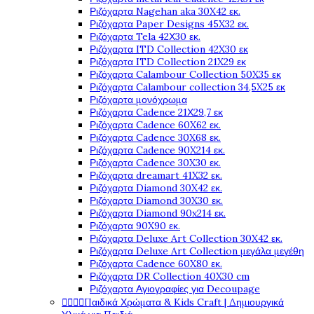
Ριζόχαρτα Nagehan aka 30X42 εκ.
Ριζόχαρτα Paper Designs 45X32 εκ.
Ριζόχαρτα Tela 42Χ30 εκ.
Ριζόχαρτα ITD Collection 42X30 εκ
Ριζόχαρτα ITD Collection 21X29 εκ
Ριζόχαρτα Calambour Collection 50X35 εκ
Ριζόχαρτα Calambour collection 34,5X25 εκ
Ριζόχαρτα μονόχρωμα
Ριζόχαρτα Cadence 21Χ29,7 εκ
Ριζόχαρτα Cadence 60X62 εκ.
Ριζόχαρτα Cadence 30X68 εκ.
Ριζόχαρτα Cadence 90X214 εκ.
Ριζόχαρτα Cadence 30X30 εκ.
Ριζόχαρτα dreamart 41X32 εκ.
Ριζόχαρτα Diamond 30X42 εκ.
Ριζόχαρτα Diamond 30X30 εκ.
Ριζόχαρτα Diamond 90x214 εκ.
Ριζόχαρτα 90X90 εκ.
Ριζόχαρτα Deluxe Art Collection 30X42 εκ.
Ριζόχαρτα Deluxe Art Collection μεγάλα μεγέθη
Ριζόχαρτα Cadence 60X80 εκ.
Ριζόχαρτα DR Collection 40X30 cm
Ριζόχαρτα Αγιογραφίες για Decoupage




Παιδικά Χρώματα & Kids Craft | Δημιουργικά