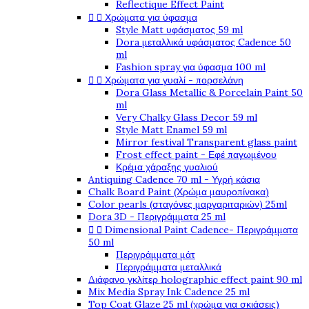
Reflectique Effect Paint


Χρώματα για ύφασμα
Style Matt υφάσματος 59 ml
Dora μεταλλικά υφάσματος Cadence 50
ml
Fashion spray για ύφασμα 100 ml


Χρώματα για γυαλί - πορσελάνη
Dora Glass Metallic & Porcelain Paint 50
ml
Very Chalky Glass Decor 59 ml
Style Matt Enamel 59 ml
Mirror festival Transparent glass paint
Frost effect paint - Εφέ παγωμένου
Κρέμα χάραξης γυαλιού
Antiquing Cadence 70 ml - Υγρή κάσια
Chalk Board Paint (Χρώμα μαυροπίνακα)
Color pearls (σταγόνες μαργαριταριών) 25ml
Dora 3D - Περιγράμματα 25 ml


Dimensional Paint Cadence- Περιγράμματα
50 ml
Περιγράμματα μάτ
Περιγράμματα μεταλλικά
Διάφανο γκλίτερ holographic effect paint 90 ml
Mix Media Spray Ink Cadence 25 ml
Top Coat Glaze 25 ml (χρώμα για σκιάσεις)