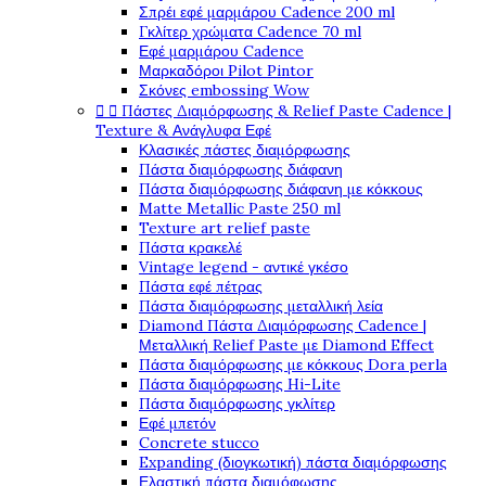
Σπρέι εφέ μαρμάρου Cadence 200 ml
Γκλίτερ χρώματα Cadence 70 ml
Εφέ μαρμάρου Cadence
Μαρκαδόροι Pilot Pintor
Σκόνες embossing Wow


Πάστες Διαμόρφωσης & Relief Paste Cadence |
Texture & Ανάγλυφα Εφέ
Κλασικές πάστες διαμόρφωσης
Πάστα διαμόρφωσης διάφανη
Πάστα διαμόρφωσης διάφανη με κόκκους
Matte Metallic Paste 250 ml
Texture art relief paste
Πάστα κρακελέ
Vintage legend - αντικέ γκέσο
Πάστα εφέ πέτρας
Πάστα διαμόρφωσης μεταλλική λεία
Diamond Πάστα Διαμόρφωσης Cadence |
Μεταλλική Relief Paste με Diamond Effect
Πάστα διαμόρφωσης με κόκκους Dora perla
Πάστα διαμόρφωσης Hi-Lite
Πάστα διαμόρφωσης γκλίτερ
Εφέ μπετόν
Concrete stucco
Expanding (διογκωτική) πάστα διαμόρφωσης
Ελαστική πάστα διαμόφωσης