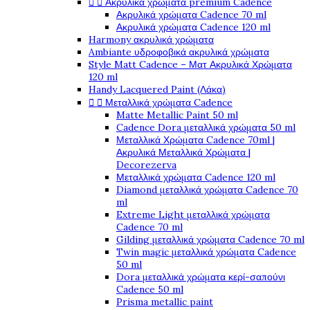


Ακρυλικά χρώματα premium Cadence
Ακρυλικά χρώματα Cadence 70 ml
Ακρυλικά χρώματα Cadence 120 ml
Harmony ακρυλικά χρώματα
Ambiante υδροφοβικά ακρυλικά χρώματα
Style Matt Cadence – Ματ Ακρυλικά Χρώματα
120 ml
Handy Lacquered Paint (Λάκα)


Μεταλλικά χρώματα Cadence
Matte Metallic Paint 50 ml
Cadence Dora μεταλλικά χρώματα 50 ml
Μεταλλικά Χρώματα Cadence 70ml |
Ακρυλικά Μεταλλικά Χρώματα |
Decorezerva
Μεταλλικά χρώματα Cadence 120 ml
Diamond μεταλλικά χρώματα Cadence 70
ml
Extreme Light μεταλλικά χρώματα
Cadence 70 ml
Gilding μεταλλικά χρώματα Cadence 70 ml
Twin magic μεταλλικά χρώματα Cadence
50 ml
Dora μεταλλικά χρώματα κερί-σαπούνι
Cadence 50 ml
Prisma metallic paint