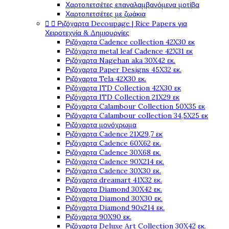
Χαρτοπετσέτες επαναλαμβανόμενα μοτίβα
Χαρτοπετσέτες με ζωάκια


Ριζόχαρτα Decoupage | Rice Papers για
Χειροτεχνία & Δημιουργίες
Ριζόχαρτα Cadence collection 42X30 εκ
Ριζόχαρτα metal leaf Cadence 42X31 εκ
Ριζόχαρτα Nagehan aka 30X42 εκ.
Ριζόχαρτα Paper Designs 45X32 εκ.
Ριζόχαρτα Tela 42Χ30 εκ.
Ριζόχαρτα ITD Collection 42X30 εκ
Ριζόχαρτα ITD Collection 21X29 εκ
Ριζόχαρτα Calambour Collection 50X35 εκ
Ριζόχαρτα Calambour collection 34,5X25 εκ
Ριζόχαρτα μονόχρωμα
Ριζόχαρτα Cadence 21Χ29,7 εκ
Ριζόχαρτα Cadence 60X62 εκ.
Ριζόχαρτα Cadence 30X68 εκ.
Ριζόχαρτα Cadence 90X214 εκ.
Ριζόχαρτα Cadence 30X30 εκ.
Ριζόχαρτα dreamart 41X32 εκ.
Ριζόχαρτα Diamond 30X42 εκ.
Ριζόχαρτα Diamond 30X30 εκ.
Ριζόχαρτα Diamond 90x214 εκ.
Ριζόχαρτα 90X90 εκ.
Ριζόχαρτα Deluxe Art Collection 30X42 εκ.