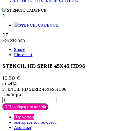
STENCIL HD SERIE 45X45 HD96



κοινοποίηση
Share
Pinterest
STENCIL HD SERIE 45X45 HD96
10,50 €
με ΦΠΑ
STENCIL HD SERIE 45X45 HD96
Ποσότητα

Προσθήκη στο καλάθι
Περιγραφή
λεπτομέρειες προιόντος
Αποστολή