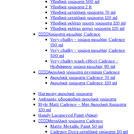
Υβριδικά χρώματα 500 ml
Υβριδικά χρώματα 2 lt
Υβριδικά μεταλλικά χρώματα 70 ml
Υβριδικά μεταλλικά χρώματα 120 ml
Υβριδικά γκλίτερ χρυσό χρώματα 120 ml
Υβριδικά γκλίτερ ασημί χρώματα 120 ml




Χρώματα κιμωλίας Cadence
Very chalky - χρώμα κιμωλίας Cadence
150 ml
Very chalky - χρώμα κιμωλίας Cadence
500 ml
Very chalky wash effect Cadence -
Ημιδιάφανο χρώμα κιμωλίας 90 ml




Ακρυλικά χρώματα premium Cadence
Ακρυλικά χρώματα Cadence 70 ml
Ακρυλικά χρώματα Cadence 120 ml
Harmony ακρυλικά χρώματα
Ambiante υδροφοβικά ακρυλικά χρώματα
Style Matt Cadence – Ματ Ακρυλικά Χρώματα
120 ml
Handy Lacquered Paint (Λάκα)




Μεταλλικά χρώματα Cadence
Matte Metallic Paint 50 ml
Cadence Dora μεταλλικά χρώματα 50 ml