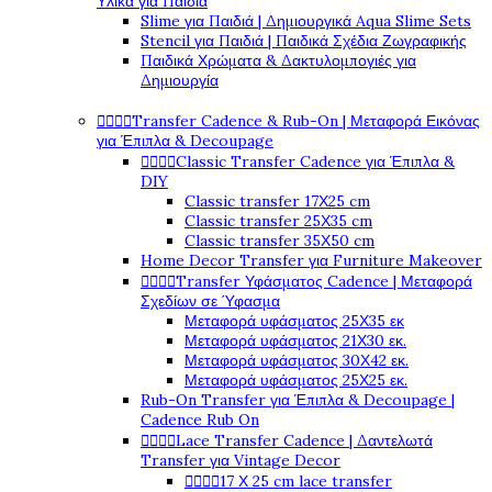
Υλικά για Παιδιά
Slime για Παιδιά | Δημιουργικά Aqua Slime Sets
Stencil για Παιδιά | Παιδικά Σχέδια Ζωγραφικής
Παιδικά Χρώματα & Δακτυλομπογιές για
Δημιουργία




Transfer Cadence & Rub-On | Μεταφορά Εικόνας
για Έπιπλα & Decoupage




Classic Transfer Cadence για Έπιπλα &
DIY
Classic transfer 17Χ25 cm
Classic transfer 25Χ35 cm
Classic transfer 35Χ50 cm
Home Decor Transfer για Furniture Makeover




Transfer Υφάσματος Cadence | Μεταφορά
Σχεδίων σε Ύφασμα
Μεταφορά υφάσματος 25Χ35 εκ
Μεταφορά υφάσματος 21Χ30 εκ.
Μεταφορά υφάσματος 30Χ42 εκ.
Μεταφορά υφάσματος 25Χ25 εκ.
Rub-On Transfer για Έπιπλα & Decoupage |
Cadence Rub On




Lace Transfer Cadence | Δαντελωτά
Transfer για Vintage Decor




17 Χ 25 cm lace transfer