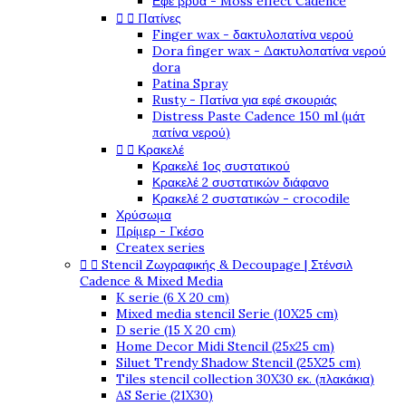
Εφέ βρύα - Moss effect Cadence


Πατίνες
Finger wax - δακτυλοπατίνα νερού
Dora finger wax - Δακτυλοπατίνα νερού
dora
Patina Spray
Rusty - Πατίνα για εφέ σκουριάς
Distress Paste Cadence 150 ml (μάτ
πατίνα νερού)


Κρακελέ
Κρακελέ 1ος συστατικού
Κρακελέ 2 συστατικών διάφανο
Κρακελέ 2 συστατικών - crocodile
Χρύσωμα
Πρίμερ - Γκέσο
Createx series


Stencil Ζωγραφικής & Decoupage | Στένσιλ
Cadence & Mixed Media
K serie (6 X 20 cm)
Mixed media stencil Serie (10X25 cm)
D serie (15 X 20 cm)
Home Decor Midi Stencil (25x25 cm)
Siluet Trendy Shadow Stencil (25X25 cm)
Tiles stencil collection 30X30 εκ. (πλακάκια)
AS Serie (21X30)