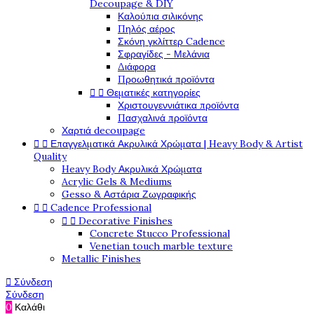
Decoupage & DIY
Καλούπια σιλικόνης
Πηλός αέρος
Σκόνη γκλίττερ Cadence
Σφραγίδες - Μελάνια
Διάφορα
Προωθητικά προϊόντα


Θεματικές κατηγορίες
Χριστουγεννιάτικα προϊόντα
Πασχαλινά προϊόντα
Χαρτιά decoupage


Επαγγελματικά Ακρυλικά Χρώματα | Heavy Body & Artist
Quality
Heavy Body Ακρυλικά Χρώματα
Acrylic Gels & Mediums
Gesso & Αστάρια Ζωγραφικής


Cadence Professional


Decorative Finishes
Concrete Stucco Professional
Venetian touch marble texture
Metallic Finishes

Σύνδεση
Σύνδεση
0
Καλάθι