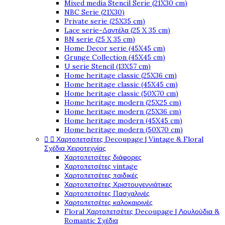
Mixed media Stencil Serie (21X30 cm)
NBC Serie (21X30)
Private serie (25X35 cm)
Lace serie-Δαντέλα (25 X 35 cm)
BN serie (25 X 35 cm)
Home Decor serie (45X45 cm)
Grunge Collection (45X45 cm)
U serie Stencil (13X57 cm)
Home heritage classic (25X36 cm)
Home heritage classic (45X45 cm)
Home heritage classic (50X70 cm)
Home heritage modern (25X25 cm)
Home heritage modern (25X36 cm)
Home heritage modern (45X45 cm)
Home heritage modern (50X70 cm)


Χαρτοπετσέτες Decoupage | Vintage & Floral
Σχέδια Χειροτεχνίας
Χαρτοπετσέτες διάφορες
Χαρτοπετσέτες vintage
Χαρτοπετσέτες παιδικές
Χαρτοπετσέτες Χριστουγεννιάτικες
Χαρτοπετσέτες Πασχαλινές
Χαρτοπετσέτες καλοκαιρινές
Floral Χαρτοπετσέτες Decoupage | Λουλούδια &
Romantic Σχέδια