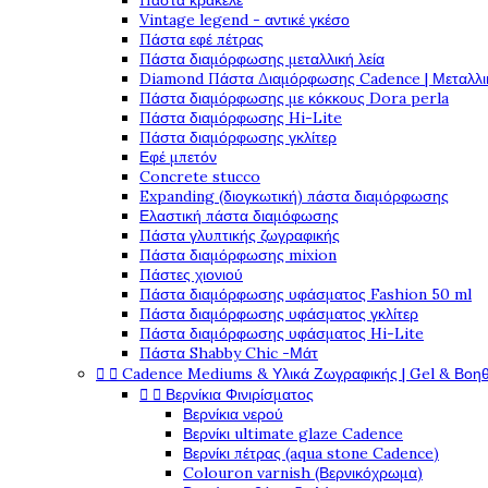
Πάστα κρακελέ
Vintage legend - αντικέ γκέσο
Πάστα εφέ πέτρας
Πάστα διαμόρφωσης μεταλλική λεία
Diamond Πάστα Διαμόρφωσης Cadence | Μεταλλικ
Πάστα διαμόρφωσης με κόκκους Dora perla
Πάστα διαμόρφωσης Hi-Lite
Πάστα διαμόρφωσης γκλίτερ
Εφέ μπετόν
Concrete stucco
Expanding (διογκωτική) πάστα διαμόρφωσης
Ελαστική πάστα διαμόφωσης
Πάστα γλυπτικής ζωγραφικής
Πάστα διαμόρφωσης mixion
Πάστες χιονιού
Πάστα διαμόρφωσης υφάσματος Fashion 50 ml
Πάστα διαμόρφωσης υφάσματος γκλίτερ
Πάστα διαμόρφωσης υφάσματος Hi-Lite
Πάστα Shabby Chic -Μάτ


Cadence Mediums & Υλικά Ζωγραφικής | Gel & Βοη


Βερνίκια Φινιρίσματος
Βερνίκια νερού
Βερνίκι ultimate glaze Cadence
Βερνίκι πέτρας (aqua stone Cadence)
Colouron varnish (Βερνικόχρωμα)