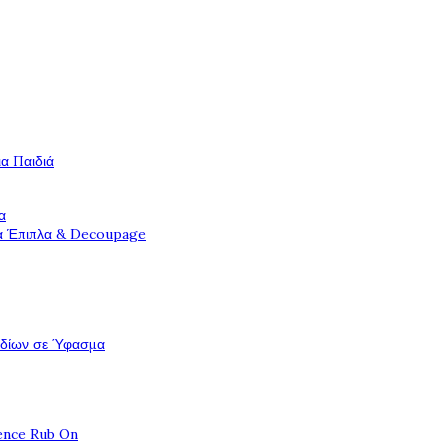
ια Παιδιά
α
ια Έπιπλα & Decoupage
εδίων σε Ύφασμα
ence Rub On