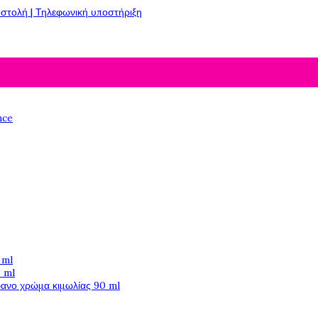
στολή | Τηλεφωνική υποστήριξη
nce
 ml
 ml
φανο χρώμα κιμωλίας 90 ml