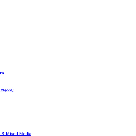
ra
 νερού)
e & Mixed Media