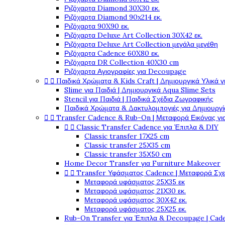
Ριζόχαρτα Diamond 30X30 εκ.
Ριζόχαρτα Diamond 90x214 εκ.
Ριζόχαρτα 90X90 εκ.
Ριζόχαρτα Deluxe Art Collection 30X42 εκ.
Ριζόχαρτα Deluxe Art Collection μεγάλα μεγέθη
Ριζόχαρτα Cadence 60X80 εκ.
Ριζόχαρτα DR Collection 40X30 cm
Ριζόχαρτα Αγιογραφίες για Decoupage


Παιδικά Χρώματα & Kids Craft | Δημιουργικά Υλικά γ
Slime για Παιδιά | Δημιουργικά Aqua Slime Sets
Stencil για Παιδιά | Παιδικά Σχέδια Ζωγραφικής
Παιδικά Χρώματα & Δακτυλομπογιές για Δημιουργί


Transfer Cadence & Rub-On | Μεταφορά Εικόνας γ


Classic Transfer Cadence για Έπιπλα & DIY
Classic transfer 17Χ25 cm
Classic transfer 25Χ35 cm
Classic transfer 35Χ50 cm
Home Decor Transfer για Furniture Makeover


Transfer Υφάσματος Cadence | Μεταφορά Σχ
Μεταφορά υφάσματος 25Χ35 εκ
Μεταφορά υφάσματος 21Χ30 εκ.
Μεταφορά υφάσματος 30Χ42 εκ.
Μεταφορά υφάσματος 25Χ25 εκ.
Rub-On Transfer για Έπιπλα & Decoupage | Cad