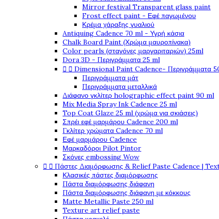
Mirror festival Transparent glass paint
Frost effect paint - Εφέ παγωμένου
Κρέμα χάραξης γυαλιού
Antiquing Cadence 70 ml - Υγρή κάσια
Chalk Board Paint (Χρώμα μαυροπίνακα)
Color pearls (σταγόνες μαργαριταριών) 25ml
Dora 3D - Περιγράμματα 25 ml


Dimensional Paint Cadence- Περιγράμματα 5
Περιγράμματα μάτ
Περιγράμματα μεταλλικά
Διάφανο γκλίτερ holographic effect paint 90 ml
Mix Media Spray Ink Cadence 25 ml
Top Coat Glaze 25 ml (χρώμα για σκιάσεις)
Σπρέι εφέ μαρμάρου Cadence 200 ml
Γκλίτερ χρώματα Cadence 70 ml
Εφέ μαρμάρου Cadence
Μαρκαδόροι Pilot Pintor
Σκόνες embossing Wow


Πάστες Διαμόρφωσης & Relief Paste Cadence | Tex
Κλασικές πάστες διαμόρφωσης
Πάστα διαμόρφωσης διάφανη
Πάστα διαμόρφωσης διάφανη με κόκκους
Matte Metallic Paste 250 ml
Texture art relief paste