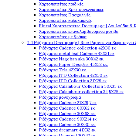
Χαρτοπετσέτες παιδικές
Χαρτοπετσέτες Χριστουγεννιάτικες
Χαρτοπετσέτες Πασχαλινές
Χαρτοπετσέτες καλοκαιρινές
Floral Χαρτοπετσέτες Decoupage | Λουλούδια & 
Χαρτοπετσέτες επαναλαμβανόμενα μοτίβα
Χαρτοπετσέτες με ζωάκια


Ριζόχαρτα Decoupage | Rice Papers για Χειροτεχνία 
Ριζόχαρτα Cadence collection 42X30 εκ
Ριζόχαρτα metal leaf Cadence 42X31 εκ
Ριζόχαρτα Nagehan aka 30X42 εκ.
Ριζόχαρτα Paper Designs 45X32 εκ.
Ριζόχαρτα Tela 42Χ30 εκ.
Ριζόχαρτα ITD Collection 42X30 εκ
Ριζόχαρτα ITD Collection 21X29 εκ
Ριζόχαρτα Calambour Collection 50X35 εκ
Ριζόχαρτα Calambour collection 34,5X25 εκ
Ριζόχαρτα μονόχρωμα
Ριζόχαρτα Cadence 21Χ29,7 εκ
Ριζόχαρτα Cadence 60X62 εκ.
Ριζόχαρτα Cadence 30X68 εκ.
Ριζόχαρτα Cadence 90X214 εκ.
Ριζόχαρτα Cadence 30X30 εκ.
Ριζόχαρτα dreamart 41X32 εκ.
Ριζόχαρτα Diamond 30X42 εκ.