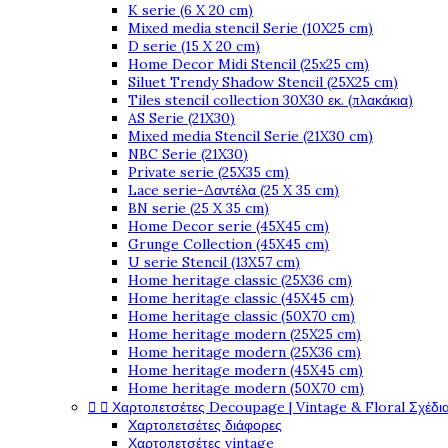
K serie (6 X 20 cm)
Mixed media stencil Serie (10X25 cm)
D serie (15 X 20 cm)
Home Decor Midi Stencil (25x25 cm)
Siluet Trendy Shadow Stencil (25X25 cm)
Tiles stencil collection 30X30 εκ. (πλακάκια)
AS Serie (21X30)
Mixed media Stencil Serie (21X30 cm)
NBC Serie (21X30)
Private serie (25X35 cm)
Lace serie-Δαντέλα (25 X 35 cm)
BN serie (25 X 35 cm)
Home Decor serie (45X45 cm)
Grunge Collection (45X45 cm)
U serie Stencil (13X57 cm)
Home heritage classic (25X36 cm)
Home heritage classic (45X45 cm)
Home heritage classic (50X70 cm)
Home heritage modern (25X25 cm)
Home heritage modern (25X36 cm)
Home heritage modern (45X45 cm)
Home heritage modern (50X70 cm)


Χαρτοπετσέτες Decoupage | Vintage & Floral Σχέδια
Χαρτοπετσέτες διάφορες
Χαρτοπετσέτες vintage