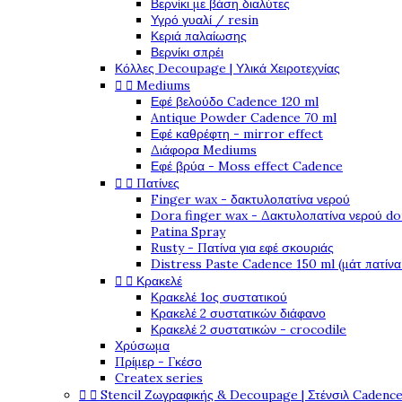
Βερνίκι με βάση διαλύτες
Υγρό γυαλί / resin
Κεριά παλαίωσης
Βερνίκι σπρέι
Κόλλες Decoupage | Υλικά Χειροτεχνίας


Mediums
Εφέ βελούδο Cadence 120 ml
Antique Powder Cadence 70 ml
Εφέ καθρέφτη - mirror effect
Διάφορα Mediums
Εφέ βρύα - Moss effect Cadence


Πατίνες
Finger wax - δακτυλοπατίνα νερού
Dora finger wax - Δακτυλοπατίνα νερού do
Patina Spray
Rusty - Πατίνα για εφέ σκουριάς
Distress Paste Cadence 150 ml (μάτ πατίνα


Κρακελέ
Κρακελέ 1ος συστατικού
Κρακελέ 2 συστατικών διάφανο
Κρακελέ 2 συστατικών - crocodile
Χρύσωμα
Πρίμερ - Γκέσο
Createx series


Stencil Ζωγραφικής & Decoupage | Στένσιλ Cadenc