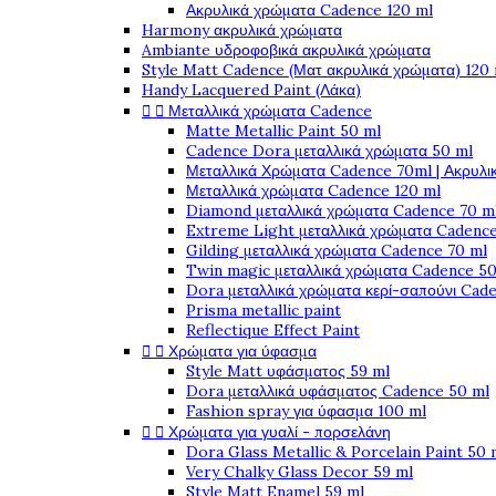
Ακρυλικά χρώματα Cadence 120 ml
Harmony ακρυλικά χρώματα
Ambiante υδροφοβικά ακρυλικά χρώματα
Style Matt Cadence (Ματ ακρυλικά χρώματα) 120
Handy Lacquered Paint (Λάκα)


Μεταλλικά χρώματα Cadence
Matte Metallic Paint 50 ml
Cadence Dora μεταλλικά χρώματα 50 ml
Μεταλλικά Χρώματα Cadence 70ml | Ακρυλι
Μεταλλικά χρώματα Cadence 120 ml
Diamond μεταλλικά χρώματα Cadence 70 m
Extreme Light μεταλλικά χρώματα Cadence
Gilding μεταλλικά χρώματα Cadence 70 ml
Twin magic μεταλλικά χρώματα Cadence 50
Dora μεταλλικά χρώματα κερί-σαπούνι Cad
Prisma metallic paint
Reflectique Effect Paint


Χρώματα για ύφασμα
Style Matt υφάσματος 59 ml
Dora μεταλλικά υφάσματος Cadence 50 ml
Fashion spray για ύφασμα 100 ml


Χρώματα για γυαλί - πορσελάνη
Dora Glass Metallic & Porcelain Paint 50 
Very Chalky Glass Decor 59 ml
Style Matt Enamel 59 ml