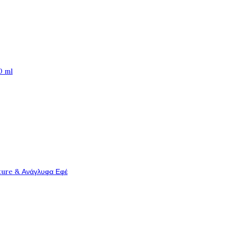
0 ml
ture & Ανάγλυφα Εφέ