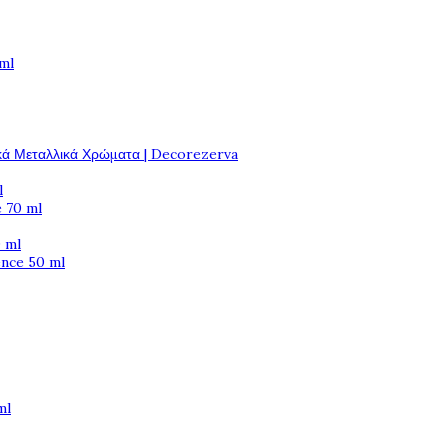
 ml
κά Μεταλλικά Χρώματα | Decorezerva
l
 70 ml
 ml
ence 50 ml
ml