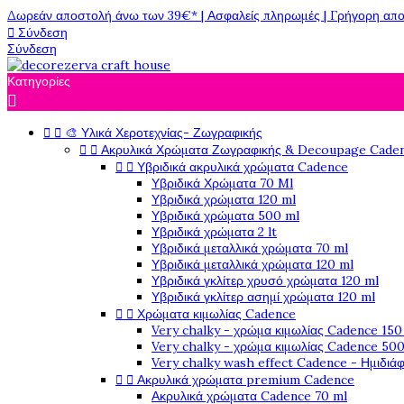
Δωρεάν αποστολή άνω των 39€* | Ασφαλείς πληρωμές | Γρήγορη απο

Σύνδεση
Σύνδεση
Κατηγορίες



🎨 Υλικά Χεροτεχνίας- Ζωγραφικής


Ακρυλικά Χρώματα Ζωγραφικής & Decoupage Cade


Υβριδικά ακρυλικά χρώματα Cadence
Υβριδικά Χρώματα 70 Ml
Υβριδικά χρώματα 120 ml
Υβριδικά χρώματα 500 ml
Υβριδικά χρώματα 2 lt
Υβριδικά μεταλλικά χρώματα 70 ml
Υβριδικά μεταλλικά χρώματα 120 ml
Υβριδικά γκλίτερ χρυσό χρώματα 120 ml
Υβριδικά γκλίτερ ασημί χρώματα 120 ml


Χρώματα κιμωλίας Cadence
Very chalky - χρώμα κιμωλίας Cadence 150
Very chalky - χρώμα κιμωλίας Cadence 500
Very chalky wash effect Cadence - Ημιδιά


Ακρυλικά χρώματα premium Cadence
Ακρυλικά χρώματα Cadence 70 ml