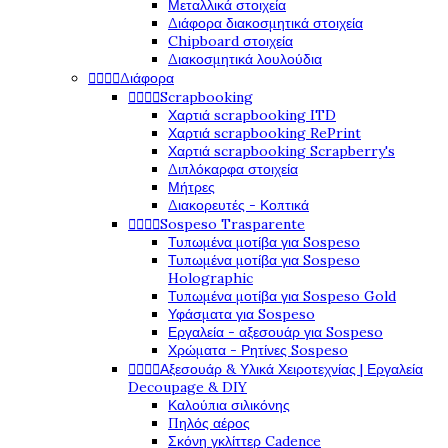
Μεταλλικά στοιχεία
Διάφορα διακοσμητικά στοιχεία
Chipboard στοιχεία
Διακοσμητικά λουλούδια




Διάφορα




Scrapbooking
Χαρτιά scrapbooking ITD
Χαρτιά scrapbooking RePrint
Χαρτιά scrapbooking Scrapberry's
Διπλόκαρφα στοιχεία
Μήτρες
Διακορευτές - Κοπτικά




Sospeso Trasparente
Τυπωμένα μοτίβα για Sospeso
Τυπωμένα μοτίβα για Sospeso
Holographic
Τυπωμένα μοτίβα για Sospeso Gold
Υφάσματα για Sospeso
Εργαλεία - αξεσουάρ για Sospeso
Χρώματα - Ρητίνες Sospeso




Αξεσουάρ & Υλικά Χειροτεχνίας | Εργαλεία
Decoupage & DIY
Καλούπια σιλικόνης
Πηλός αέρος
Σκόνη γκλίττερ Cadence