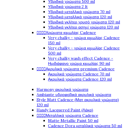
Υβριδικά χρώματα 500 ml
Υβριδικά χρώματα 2 lt
Υβριδικά μεταλλικά χρώματα 70 ml
Υβριδικά μεταλλικά χρώματα 120 ml
Υβριδικά γκλίτερ χρυσό χρώματα 120 ml
Υβριδικά γκλίτερ ασημί χρώματα 120 ml




Χρώματα κιμωλίας Cadence
Very chalky - χρώμα κιμωλίας Cadence
150 ml
Very chalky - χρώμα κιμωλίας Cadence
500 ml
Very chalky wash effect Cadence -
Ημιδιάφανο χρώμα κιμωλίας 90 ml




Ακρυλικά χρώματα premium Cadence
Ακρυλικά χρώματα Cadence 70 ml
Ακρυλικά χρώματα Cadence 120 ml
Harmony ακρυλικά χρώματα
Ambiante υδροφοβικά ακρυλικά χρώματα
Style Matt Cadence (Ματ ακρυλικά χρώματα)
120 ml
Handy Lacquered Paint (Λάκα)




Μεταλλικά χρώματα Cadence
Matte Metallic Paint 50 ml
Cadence Dora μεταλλικά χρώματα 50 ml