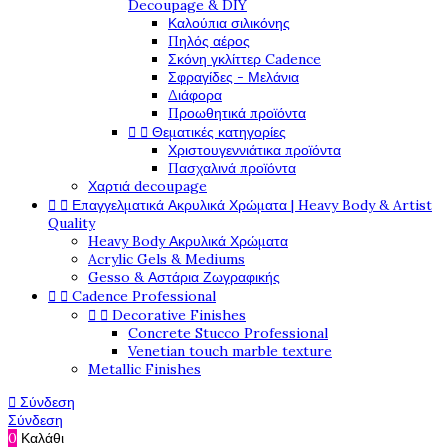
Decoupage & DIY
Καλούπια σιλικόνης
Πηλός αέρος
Σκόνη γκλίττερ Cadence
Σφραγίδες - Μελάνια
Διάφορα
Προωθητικά προϊόντα


Θεματικές κατηγορίες
Χριστουγεννιάτικα προϊόντα
Πασχαλινά προϊόντα
Χαρτιά decoupage


Επαγγελματικά Ακρυλικά Χρώματα | Heavy Body & Artist
Quality
Heavy Body Ακρυλικά Χρώματα
Acrylic Gels & Mediums
Gesso & Αστάρια Ζωγραφικής


Cadence Professional


Decorative Finishes
Concrete Stucco Professional
Venetian touch marble texture
Metallic Finishes

Σύνδεση
Σύνδεση
0
Καλάθι