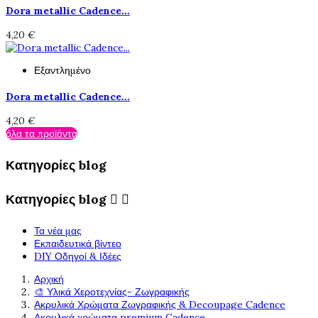
Dora metallic Cadence...
4,20 €
Εξαντλημένο
Dora metallic Cadence...
4,20 €
όλα τα προϊόντα
Κατηγορίες blog
Κατηγορίες blog


Τα νέα μας
Εκπαιδευτικά βίντεο
DIY Οδηγοί & Ιδέες
Αρχική
🎨 Υλικά Χεροτεχνίας- Ζωγραφικής
Ακρυλικά Χρώματα Ζωγραφικής & Decoupage Cadence
Ακρυλικά χρώματα premium Cadence