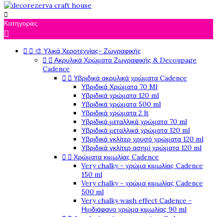

Κατηγορίες



🎨 Υλικά Χεροτεχνίας- Ζωγραφικής


Ακρυλικά Χρώματα Ζωγραφικής & Decoupage
Cadence


Υβριδικά ακρυλικά χρώματα Cadence
Υβριδικά Χρώματα 70 Ml
Υβριδικά χρώματα 120 ml
Υβριδικά χρώματα 500 ml
Υβριδικά χρώματα 2 lt
Υβριδικά μεταλλικά χρώματα 70 ml
Υβριδικά μεταλλικά χρώματα 120 ml
Υβριδικά γκλίτερ χρυσό χρώματα 120 ml
Υβριδικά γκλίτερ ασημί χρώματα 120 ml


Χρώματα κιμωλίας Cadence
Very chalky - χρώμα κιμωλίας Cadence
150 ml
Very chalky - χρώμα κιμωλίας Cadence
500 ml
Very chalky wash effect Cadence -
Ημιδιάφανο χρώμα κιμωλίας 90 ml