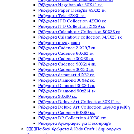
Ριζόχαρτα Nagehan aka 30X42 εκ.
Ριζόχαρτα Paper Designs 45X32 εκ.
Ριζόχαρτα Tela 42Χ30 εκ.
Ριζόχαρτα ITD Collection 42X30 εκ
Ριζόχαρτα ITD Collection 21X29 εκ
Ριζόχαρτα Calambour Collection 50X35 εκ
Ριζόχαρτα Calambour collection 34,5X25 εκ
Ριζόχαρτα μονόχρωμα
Ριζόχαρτα Cadence 21Χ29,7 εκ
Ριζόχαρτα Cadence 60X62 εκ.
Ριζόχαρτα Cadence 30X68 εκ.
Ριζόχαρτα Cadence 90X214 εκ.
Ριζόχαρτα Cadence 30X30 εκ.
Ριζόχαρτα dreamart 41X32 εκ.
Ριζόχαρτα Diamond 30X42 εκ.
Ριζόχαρτα Diamond 30X30 εκ.
Ριζόχαρτα Diamond 90x214 εκ.
Ριζόχαρτα 90X90 εκ.
Ριζόχαρτα Deluxe Art Collection 30X42 εκ.
Ριζόχαρτα Deluxe Art Collection μεγάλα μεγέθη
Ριζόχαρτα Cadence 60X80 εκ.
Ριζόχαρτα DR Collection 40X30 cm
Ριζόχαρτα Αγιογραφίες για Decoupage




Παιδικά Χρώματα & Kids Craft | Δημιουργικά