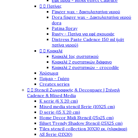
Εφέ βρύα - Moss effect Cadence


Πατίνες
Finger wax - δακτυλοπατίνα νερού
Dora finger wax - Δακτυλοπατίνα νερού
dora
Patina Spray
Rusty - Πατίνα για εφέ σκουριάς
Distress Paste Cadence 150 ml (μάτ
πατίνα νερού)


Κρακελέ
Κρακελέ 1ος συστατικού
Κρακελέ 2 συστατικών διάφανο
Κρακελέ 2 συστατικών - crocodile
Χρύσωμα
Πρίμερ - Γκέσο
Createx series


Stencil Ζωγραφικής & Decoupage | Στένσιλ
Cadence & Mixed Media
K serie (6 X 20 cm)
Mixed media stencil Serie (10X25 cm)
D serie (15 X 20 cm)
Home Decor Midi Stencil (25x25 cm)
Siluet Trendy Shadow Stencil (25X25 cm)
Tiles stencil collection 30X30 εκ. (πλακάκια)
AS Serie (21X30)