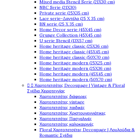
Mixed media Stencil Serie (21X30 cm)
NBC Serie (21X30)
Private serie (25X35 cm)
Lace serie-Δαντέλα (25 X 35 cm)
BN serie (25 X 35 cm)
Home Decor serie (45X45 cm)
Grunge Collection (45X45 cm)
U serie Stencil (13X57 cm)
Home heritage classic (25X36 cm)
Home heritage classic (45X45 cm)
Home heritage classic (50X70 cm)
Home heritage modern (25X25 cm)
Home heritage modern (25X36 cm)
Home heritage modern (45X45 cm)
Home heritage modern (50X70 cm)


Χαρτοπετσέτες Decoupage | Vintage & Floral
Σχέδια Χειροτεχνίας
Χαρτοπετσέτες διάφορες
Χαρτοπετσέτες vintage
Χαρτοπετσέτες παιδικές
Χαρτοπετσέτες Χριστουγεννιάτικες
Χαρτοπετσέτες Πασχαλινές
Χαρτοπετσέτες καλοκαιρινές
Floral Χαρτοπετσέτες Decoupage | Λουλούδια &
Romantic Σχέδια