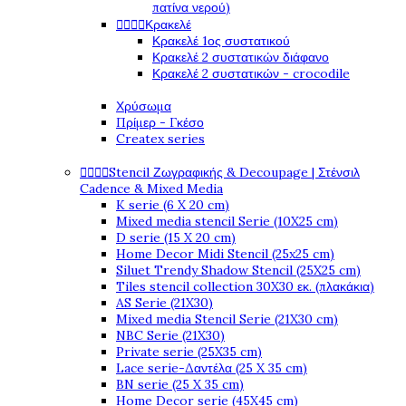
πατίνα νερού)




Κρακελέ
Κρακελέ 1ος συστατικού
Κρακελέ 2 συστατικών διάφανο
Κρακελέ 2 συστατικών - crocodile
Χρύσωμα
Πρίμερ - Γκέσο
Createx series




Stencil Ζωγραφικής & Decoupage | Στένσιλ
Cadence & Mixed Media
K serie (6 X 20 cm)
Mixed media stencil Serie (10X25 cm)
D serie (15 X 20 cm)
Home Decor Midi Stencil (25x25 cm)
Siluet Trendy Shadow Stencil (25X25 cm)
Tiles stencil collection 30X30 εκ. (πλακάκια)
AS Serie (21X30)
Mixed media Stencil Serie (21X30 cm)
NBC Serie (21X30)
Private serie (25X35 cm)
Lace serie-Δαντέλα (25 X 35 cm)
BN serie (25 X 35 cm)
Home Decor serie (45X45 cm)