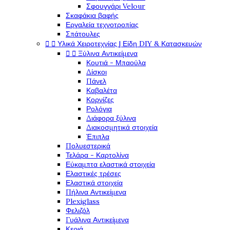
Σφουγγάρι Velour
Σκαφάκια βαφής
Εργαλεία τεχνοτροπίας
Σπάτουλες


Υλικά Χειροτεχνίας | Είδη DIY & Κατασκευών


Ξύλινα Αντικείμενα
Κουτιά - Μπαούλα
Δίσκοι
Πάνελ
Καβαλέτα
Κορνίζες
Ρολόγια
Διάφορα ξύλινα
Διακοσμητικά στοιχεία
Έπιπλα
Πολυεστερικά
Τελάρα - Καρτολίνα
Εύκαμπτα ελαστικά στοιχεία
Ελαστικές τρέσες
Ελαστικά στοιχεία
Πήλινα Αντικείμενα
Plexiglass
Φελιζόλ
Γυάλινα Αντικείμενα
Κεριά