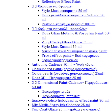
Reflectique Effect Paint


Χρώματα για ύφασμα
Style Matt υφάσματος 59 ml
Dora μεταλλικά υφάσματος Cadence 50
ml
Fashion spray για ύφασμα 100 ml


Χρώματα για γυαλί - πορσελάνη
Dora Glass Metallic & Porcelain Paint 50
ml
Very Chalky Glass Decor 59 ml
Style Matt Enamel 59 ml
Mirror festival Transparent glass paint
Frost effect paint - Εφέ παγωμένου
Κρέμα χάραξης γυαλιού
Antiquing Cadence 70 ml - Υγρή κάσια
Chalk Board Paint (Χρώμα μαυροπίνακα)
Color pearls (σταγόνες μαργαριταριών) 25ml
Dora 3D - Περιγράμματα 25 ml


Dimensional Paint Cadence- Περιγράμματα
50 ml
Περιγράμματα μάτ
Περιγράμματα μεταλλικά
Διάφανο γκλίτερ holographic effect paint 90 ml
Mix Media Spray Ink Cadence 25 ml
Top Coat Glaze 25 ml (χρώμα για σκιάσεις)