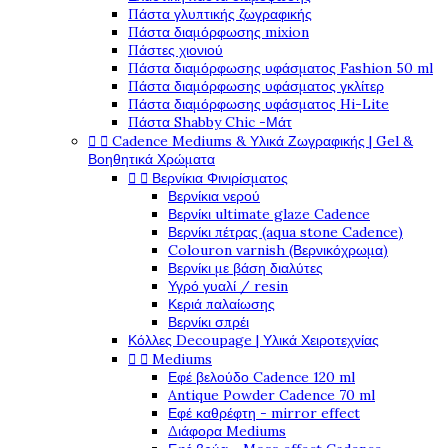
Πάστα γλυπτικής ζωγραφικής
Πάστα διαμόρφωσης mixion
Πάστες χιονιού
Πάστα διαμόρφωσης υφάσματος Fashion 50 ml
Πάστα διαμόρφωσης υφάσματος γκλίτερ
Πάστα διαμόρφωσης υφάσματος Hi-Lite
Πάστα Shabby Chic -Μάτ


Cadence Mediums & Υλικά Ζωγραφικής | Gel &
Βοηθητικά Χρώματα


Βερνίκια Φινιρίσματος
Βερνίκια νερού
Βερνίκι ultimate glaze Cadence
Βερνίκι πέτρας (aqua stone Cadence)
Colouron varnish (Βερνικόχρωμα)
Βερνίκι με βάση διαλύτες
Υγρό γυαλί / resin
Κεριά παλαίωσης
Βερνίκι σπρέι
Κόλλες Decoupage | Υλικά Χειροτεχνίας


Mediums
Εφέ βελούδο Cadence 120 ml
Antique Powder Cadence 70 ml
Εφέ καθρέφτη - mirror effect
Διάφορα Mediums