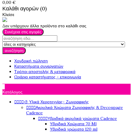
0,00 €
Καλάθι αγορών (0)
Κλείσε
Δεν υπάρχουν άλλα προϊόντα στο καλάθι σας
Συνέχεια στις αγορές
αναζήτηση
Χονδρική πώληση
Καταστήματα συνεργατών
Τρόποι αποστολής & μεταφορικά
Ωράριο καταστήματος - επικοινωνία

Κατάλογος




🎨 Υλικά Χεροτεχνίας- Ζωγραφικής




Ακρυλικά Χρώματα Ζωγραφικής & Decoupage
Cadence




Υβριδικά ακρυλικά χρώματα Cadence
Υβριδικά Χρώματα 70 Ml
Υβριδικά χρώματα 120 ml