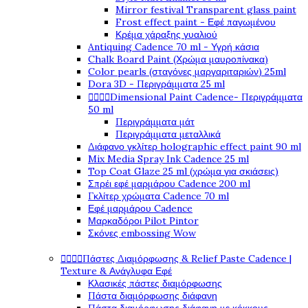
Mirror festival Transparent glass paint
Frost effect paint - Εφέ παγωμένου
Κρέμα χάραξης γυαλιού
Antiquing Cadence 70 ml - Υγρή κάσια
Chalk Board Paint (Χρώμα μαυροπίνακα)
Color pearls (σταγόνες μαργαριταριών) 25ml
Dora 3D - Περιγράμματα 25 ml




Dimensional Paint Cadence- Περιγράμματα
50 ml
Περιγράμματα μάτ
Περιγράμματα μεταλλικά
Διάφανο γκλίτερ holographic effect paint 90 ml
Mix Media Spray Ink Cadence 25 ml
Top Coat Glaze 25 ml (χρώμα για σκιάσεις)
Σπρέι εφέ μαρμάρου Cadence 200 ml
Γκλίτερ χρώματα Cadence 70 ml
Εφέ μαρμάρου Cadence
Μαρκαδόροι Pilot Pintor
Σκόνες embossing Wow




Πάστες Διαμόρφωσης & Relief Paste Cadence |
Texture & Ανάγλυφα Εφέ
Κλασικές πάστες διαμόρφωσης
Πάστα διαμόρφωσης διάφανη