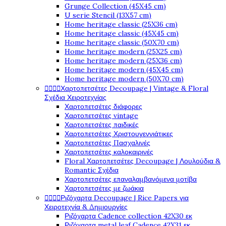
Grunge Collection (45X45 cm)
U serie Stencil (13X57 cm)
Home heritage classic (25X36 cm)
Home heritage classic (45X45 cm)
Home heritage classic (50X70 cm)
Home heritage modern (25X25 cm)
Home heritage modern (25X36 cm)
Home heritage modern (45X45 cm)
Home heritage modern (50X70 cm)




Χαρτοπετσέτες Decoupage | Vintage & Floral
Σχέδια Χειροτεχνίας
Χαρτοπετσέτες διάφορες
Χαρτοπετσέτες vintage
Χαρτοπετσέτες παιδικές
Χαρτοπετσέτες Χριστουγεννιάτικες
Χαρτοπετσέτες Πασχαλινές
Χαρτοπετσέτες καλοκαιρινές
Floral Χαρτοπετσέτες Decoupage | Λουλούδια &
Romantic Σχέδια
Χαρτοπετσέτες επαναλαμβανόμενα μοτίβα
Χαρτοπετσέτες με ζωάκια




Ριζόχαρτα Decoupage | Rice Papers για
Χειροτεχνία & Δημιουργίες
Ριζόχαρτα Cadence collection 42X30 εκ
Ριζόχαρτα metal leaf Cadence 42X31 εκ