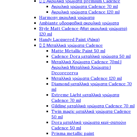


Ακρυλικά χρώματα premium Cadence
Ακρυλικά χρώματα Cadence 70 ml
Ακρυλικά χρώματα Cadence 120 ml
Harmony ακρυλικά χρώματα
Ambiante υδροφοβικά ακρυλικά χρώματα
Style Matt Cadence (Ματ ακρυλικά χρώματα)
120 ml
Handy Lacquered Paint (Λάκα)


Μεταλλικά χρώματα Cadence
Matte Metallic Paint 50 ml
Cadence Dora μεταλλικά χρώματα 50 ml
Μεταλλικά Χρώματα Cadence 70ml |
Ακρυλικά Μεταλλικά Χρώματα |
Decorezerva
Μεταλλικά χρώματα Cadence 120 ml
Diamond μεταλλικά χρώματα Cadence 70
ml
Extreme Light μεταλλικά χρώματα
Cadence 70 ml
Gilding μεταλλικά χρώματα Cadence 70 ml
Twin magic μεταλλικά χρώματα Cadence
50 ml
Dora μεταλλικά χρώματα κερί-σαπούνι
Cadence 50 ml
Prisma metallic paint