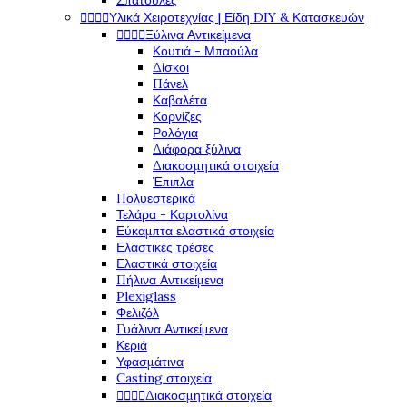
Σπάτουλες




Υλικά Χειροτεχνίας | Είδη DIY & Κατασκευών




Ξύλινα Αντικείμενα
Κουτιά - Μπαούλα
Δίσκοι
Πάνελ
Καβαλέτα
Κορνίζες
Ρολόγια
Διάφορα ξύλινα
Διακοσμητικά στοιχεία
Έπιπλα
Πολυεστερικά
Τελάρα - Καρτολίνα
Εύκαμπτα ελαστικά στοιχεία
Ελαστικές τρέσες
Ελαστικά στοιχεία
Πήλινα Αντικείμενα
Plexiglass
Φελιζόλ
Γυάλινα Αντικείμενα
Κεριά
Υφασμάτινα
Casting στοιχεία




Διακοσμητικά στοιχεία