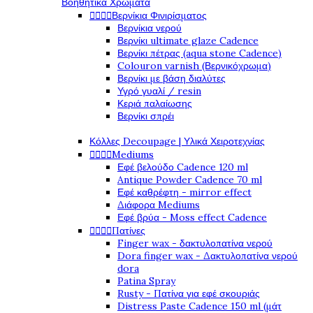
Βοηθητικά Χρώματα




Βερνίκια Φινιρίσματος
Βερνίκια νερού
Βερνίκι ultimate glaze Cadence
Βερνίκι πέτρας (aqua stone Cadence)
Colouron varnish (Βερνικόχρωμα)
Βερνίκι με βάση διαλύτες
Υγρό γυαλί / resin
Κεριά παλαίωσης
Βερνίκι σπρέι
Κόλλες Decoupage | Υλικά Χειροτεχνίας




Mediums
Εφέ βελούδο Cadence 120 ml
Antique Powder Cadence 70 ml
Εφέ καθρέφτη - mirror effect
Διάφορα Mediums
Εφέ βρύα - Moss effect Cadence




Πατίνες
Finger wax - δακτυλοπατίνα νερού
Dora finger wax - Δακτυλοπατίνα νερού
dora
Patina Spray
Rusty - Πατίνα για εφέ σκουριάς
Distress Paste Cadence 150 ml (μάτ