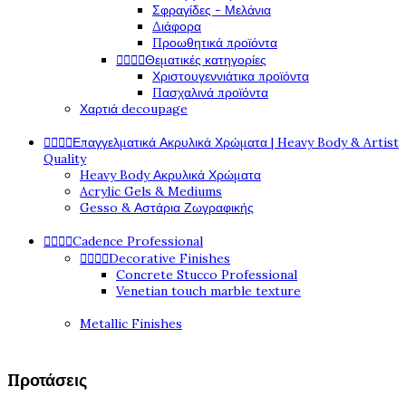
Σφραγίδες - Μελάνια
Διάφορα
Προωθητικά προϊόντα




Θεματικές κατηγορίες
Χριστουγεννιάτικα προϊόντα
Πασχαλινά προϊόντα
Χαρτιά decoupage




Επαγγελματικά Ακρυλικά Χρώματα | Heavy Body & Artist
Quality
Heavy Body Ακρυλικά Χρώματα
Acrylic Gels & Mediums
Gesso & Αστάρια Ζωγραφικής




Cadence Professional




Decorative Finishes
Concrete Stucco Professional
Venetian touch marble texture
Metallic Finishes
Προτάσεις