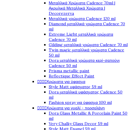
Μεταλλικά Χρώματα Cadence 70ml |
Ακρυλικά Μεταλλικά Χρώματα |
Decorezerva
Μεταλλικά χρώματα Cadence 120 ml
Diamond μεταλλικά χρώματα Cadence 70
ml
Extreme Light μεταλλικά χρώματα
Cadence 70 ml
Gilding μεταλλικά χρώματα Cadence 70 ml
Twin magic μεταλλικά χρώματα Cadence
50 ml
Dora μεταλλικά χρώματα κερί-σαπούνι
Cadence 50 ml
Prisma metallic paint
Reflectique Effect Paint




Χρώματα για ύφασμα
Style Matt υφάσματος 59 ml
Dora μεταλλικά υφάσματος Cadence 50
ml
Fashion spray για ύφασμα 100 ml




Χρώματα για γυαλί - πορσελάνη
Dora Glass Metallic & Porcelain Paint 50
ml
Very Chalky Glass Decor 59 ml
Style Matt Enamel 59 ml