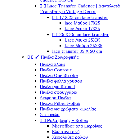
Cadence Rub On


Lace Transfer Cadence | Δαντελωτά
Transfer για Vintage Decor


17 Χ 25 cm lace transfer
lace Μαύρο 17X25
Lace Λευκό 17X25


25 X 35 cm lace transfer
Lace Λευκό 25X35
Lace Μαύρο 25X35
lace transfer 35 Χ 50 cm


🖌️ Πινέλα Ζωγραφικής
Πινέλα πλακέ
Πινέλα Contour
Πινέλα One Stroke
Πινέλα φυλλά χρυσού
Πινέλα για Stencil
Πινέλα σφουγγάρια
Διάφορα Πινέλα
Πινέλα Filbert-οβάλ
Πινέλα για χρώματα κιμωλίας
Σετ πινέλα


Ρολά βαφής - Rollex
Microfiber από μικροίνες
Κλώστινο ριγέ
Χειρολαβές ρολών