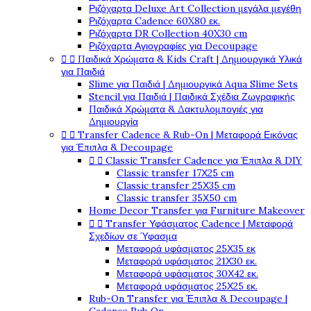
Ριζόχαρτα Deluxe Art Collection μεγάλα μεγέθη
Ριζόχαρτα Cadence 60X80 εκ.
Ριζόχαρτα DR Collection 40X30 cm
Ριζόχαρτα Αγιογραφίες για Decoupage


Παιδικά Χρώματα & Kids Craft | Δημιουργικά Υλικά
για Παιδιά
Slime για Παιδιά | Δημιουργικά Aqua Slime Sets
Stencil για Παιδιά | Παιδικά Σχέδια Ζωγραφικής
Παιδικά Χρώματα & Δακτυλομπογιές για
Δημιουργία


Transfer Cadence & Rub-On | Μεταφορά Εικόνας
για Έπιπλα & Decoupage


Classic Transfer Cadence για Έπιπλα & DIY
Classic transfer 17Χ25 cm
Classic transfer 25Χ35 cm
Classic transfer 35Χ50 cm
Home Decor Transfer για Furniture Makeover


Transfer Υφάσματος Cadence | Μεταφορά
Σχεδίων σε Ύφασμα
Μεταφορά υφάσματος 25Χ35 εκ
Μεταφορά υφάσματος 21Χ30 εκ.
Μεταφορά υφάσματος 30Χ42 εκ.
Μεταφορά υφάσματος 25Χ25 εκ.
Rub-On Transfer για Έπιπλα & Decoupage |