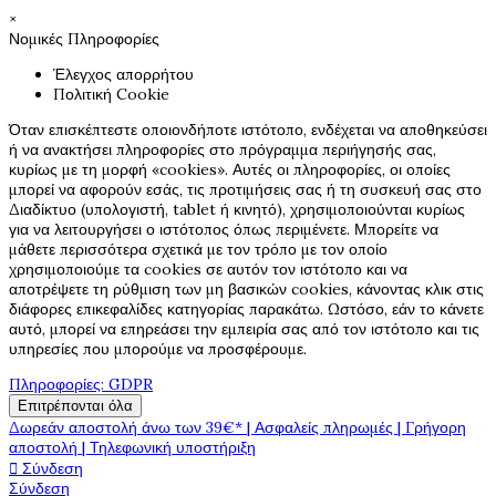
×
Νομικές Πληροφορίες
Έλεγχος απορρήτου
Πολιτική Cookie
Όταν επισκέπτεστε οποιονδήποτε ιστότοπο, ενδέχεται να αποθηκεύσει
ή να ανακτήσει πληροφορίες στο πρόγραμμα περιήγησής σας,
κυρίως με τη μορφή «cookies». Αυτές οι πληροφορίες, οι οποίες
μπορεί να αφορούν εσάς, τις προτιμήσεις σας ή τη συσκευή σας στο
Διαδίκτυο (υπολογιστή, tablet ή κινητό), χρησιμοποιούνται κυρίως
για να λειτουργήσει ο ιστότοπος όπως περιμένετε. Μπορείτε να
μάθετε περισσότερα σχετικά με τον τρόπο με τον οποίο
χρησιμοποιούμε τα cookies σε αυτόν τον ιστότοπο και να
αποτρέψετε τη ρύθμιση των μη βασικών cookies, κάνοντας κλικ στις
διάφορες επικεφαλίδες κατηγορίας παρακάτω. Ωστόσο, εάν το κάνετε
αυτό, μπορεί να επηρεάσει την εμπειρία σας από τον ιστότοπο και τις
υπηρεσίες που μπορούμε να προσφέρουμε.
Πληροφορίες: GDPR
Επιτρέπονται όλα
Δωρεάν αποστολή άνω των 39€* | Ασφαλείς πληρωμές | Γρήγορη
αποστολή | Τηλεφωνική υποστήριξη

Σύνδεση
Σύνδεση