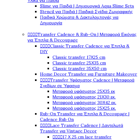
Υλικά για Παιδιά
Slime για Παιδιά | Δημιουργικά Aqua Slime Sets
Stencil για Παιδιά | Παιδικά Σχέδια Ζωγραφικής
Παιδικά Χρώματα & Δακτυλομπογιές για
Δημιουργία




Transfer Cadence & Rub-On | Μεταφορά Εικόνας
για Έπιπλα & Decoupage




Classic Transfer Cadence για Έπιπλα &
DIY
Classic transfer 17Χ25 cm
Classic transfer 25Χ35 cm
Classic transfer 35Χ50 cm
Home Decor Transfer για Furniture Makeover




Transfer Υφάσματος Cadence | Μεταφορά
Σχεδίων σε Ύφασμα
Μεταφορά υφάσματος 25Χ35 εκ
Μεταφορά υφάσματος 21Χ30 εκ.
Μεταφορά υφάσματος 30Χ42 εκ.
Μεταφορά υφάσματος 25Χ25 εκ.
Rub-On Transfer για Έπιπλα & Decoupage |
Cadence Rub On




Lace Transfer Cadence | Δαντελωτά
Transfer για Vintage Decor




17 Χ 25 cm lace transfer