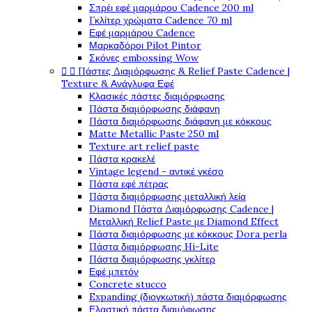
Σπρέι εφέ μαρμάρου Cadence 200 ml
Γκλίτερ χρώματα Cadence 70 ml
Εφέ μαρμάρου Cadence
Μαρκαδόροι Pilot Pintor
Σκόνες embossing Wow


Πάστες Διαμόρφωσης & Relief Paste Cadence |
Texture & Ανάγλυφα Εφέ
Κλασικές πάστες διαμόρφωσης
Πάστα διαμόρφωσης διάφανη
Πάστα διαμόρφωσης διάφανη με κόκκους
Matte Metallic Paste 250 ml
Texture art relief paste
Πάστα κρακελέ
Vintage legend - αντικέ γκέσο
Πάστα εφέ πέτρας
Πάστα διαμόρφωσης μεταλλική λεία
Diamond Πάστα Διαμόρφωσης Cadence |
Μεταλλική Relief Paste με Diamond Effect
Πάστα διαμόρφωσης με κόκκους Dora perla
Πάστα διαμόρφωσης Hi-Lite
Πάστα διαμόρφωσης γκλίτερ
Εφέ μπετόν
Concrete stucco
Expanding (διογκωτική) πάστα διαμόρφωσης
Ελαστική πάστα διαμόφωσης