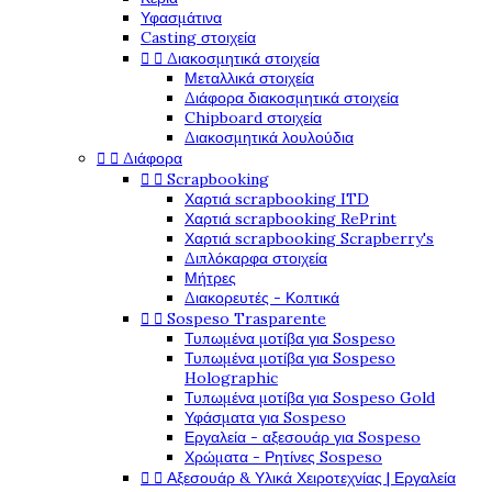
Υφασμάτινα
Casting στοιχεία


Διακοσμητικά στοιχεία
Μεταλλικά στοιχεία
Διάφορα διακοσμητικά στοιχεία
Chipboard στοιχεία
Διακοσμητικά λουλούδια


Διάφορα


Scrapbooking
Χαρτιά scrapbooking ITD
Χαρτιά scrapbooking RePrint
Χαρτιά scrapbooking Scrapberry's
Διπλόκαρφα στοιχεία
Μήτρες
Διακορευτές - Κοπτικά


Sospeso Trasparente
Τυπωμένα μοτίβα για Sospeso
Τυπωμένα μοτίβα για Sospeso
Holographic
Τυπωμένα μοτίβα για Sospeso Gold
Υφάσματα για Sospeso
Εργαλεία - αξεσουάρ για Sospeso
Χρώματα - Ρητίνες Sospeso


Αξεσουάρ & Υλικά Χειροτεχνίας | Εργαλεία