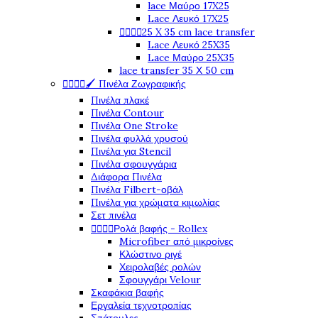
lace Μαύρο 17X25
Lace Λευκό 17X25




25 X 35 cm lace transfer
Lace Λευκό 25X35
Lace Μαύρο 25X35
lace transfer 35 Χ 50 cm




🖌️ Πινέλα Ζωγραφικής
Πινέλα πλακέ
Πινέλα Contour
Πινέλα One Stroke
Πινέλα φυλλά χρυσού
Πινέλα για Stencil
Πινέλα σφουγγάρια
Διάφορα Πινέλα
Πινέλα Filbert-οβάλ
Πινέλα για χρώματα κιμωλίας
Σετ πινέλα




Ρολά βαφής - Rollex
Microfiber από μικροίνες
Κλώστινο ριγέ
Χειρολαβές ρολών
Σφουγγάρι Velour
Σκαφάκια βαφής
Εργαλεία τεχνοτροπίας