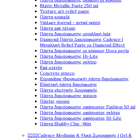
Πάστα διαμόρφωσης διάφανη με κόκκους
Matte Metallic Paste 250 ml
Texture art relief paste
Πάστα κρακελέ
Vintage legend - αντικέ γκέσο
Πάστα εφέ πέτρας
Πάστα διαμόρφωσης μεταλλική λεία
Diamond Πάστα Διαμόρφωσης Cadence |
Μεταλλική Relief Paste με Diamond Effect
Πάστα διαμόρφωσης με κόκκους Dora perla
Πάστα διαμόρφωσης Hi-Lite
Πάστα διαμόρφωσης γκλίτερ
Εφέ μπετόν
Concrete stucco
Expanding (διογκωτική) πάστα διαμόρφωσης
Ελαστική πάστα διαμόφωσης
Πάστα γλυπτικής ζωγραφικής
Πάστα διαμόρφωσης mixion
Πάστες χιονιού
Πάστα διαμόρφωσης υφάσματος Fashion 50 ml
Πάστα διαμόρφωσης υφάσματος γκλίτερ
Πάστα διαμόρφωσης υφάσματος Hi-Lite
Πάστα Shabby Chic -Μάτ




Cadence Mediums & Υλικά Ζωγραφικής | Gel &