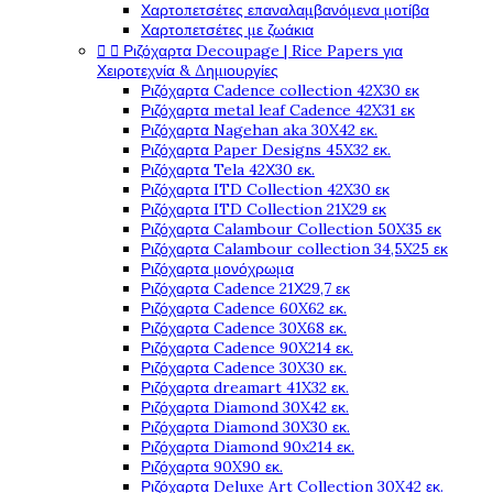
Χαρτοπετσέτες επαναλαμβανόμενα μοτίβα
Χαρτοπετσέτες με ζωάκια


Ριζόχαρτα Decoupage | Rice Papers για
Χειροτεχνία & Δημιουργίες
Ριζόχαρτα Cadence collection 42X30 εκ
Ριζόχαρτα metal leaf Cadence 42X31 εκ
Ριζόχαρτα Nagehan aka 30X42 εκ.
Ριζόχαρτα Paper Designs 45X32 εκ.
Ριζόχαρτα Tela 42Χ30 εκ.
Ριζόχαρτα ITD Collection 42X30 εκ
Ριζόχαρτα ITD Collection 21X29 εκ
Ριζόχαρτα Calambour Collection 50X35 εκ
Ριζόχαρτα Calambour collection 34,5X25 εκ
Ριζόχαρτα μονόχρωμα
Ριζόχαρτα Cadence 21Χ29,7 εκ
Ριζόχαρτα Cadence 60X62 εκ.
Ριζόχαρτα Cadence 30X68 εκ.
Ριζόχαρτα Cadence 90X214 εκ.
Ριζόχαρτα Cadence 30X30 εκ.
Ριζόχαρτα dreamart 41X32 εκ.
Ριζόχαρτα Diamond 30X42 εκ.
Ριζόχαρτα Diamond 30X30 εκ.
Ριζόχαρτα Diamond 90x214 εκ.
Ριζόχαρτα 90X90 εκ.
Ριζόχαρτα Deluxe Art Collection 30X42 εκ.