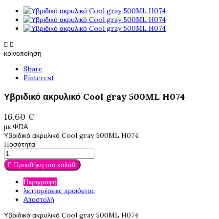


κοινοποίηση
Share
Pinterest
Υβριδικό ακρυλικό Cool gray 500ML H074
16,60 €
με ΦΠΑ
Υβριδικό ακρυλικό Cool gray 500ML H074
Ποσότητα

Προσθήκη στο καλάθι
Περιγραφή
λεπτομέρειες προιόντος
Αποστολή
Υβριδικό ακρυλικό Cool gray 500ML H074