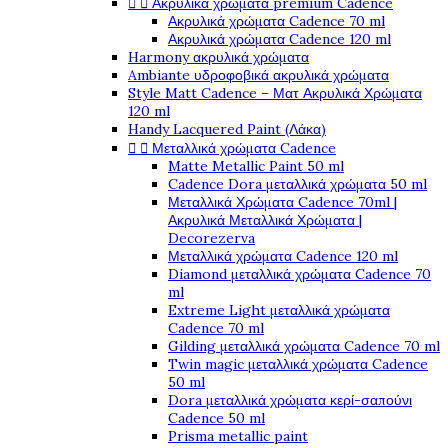


Ακρυλικά χρώματα premium Cadence
Ακρυλικά χρώματα Cadence 70 ml
Ακρυλικά χρώματα Cadence 120 ml
Harmony ακρυλικά χρώματα
Ambiante υδροφοβικά ακρυλικά χρώματα
Style Matt Cadence – Ματ Ακρυλικά Χρώματα
120 ml
Handy Lacquered Paint (Λάκα)


Μεταλλικά χρώματα Cadence
Matte Metallic Paint 50 ml
Cadence Dora μεταλλικά χρώματα 50 ml
Μεταλλικά Χρώματα Cadence 70ml |
Ακρυλικά Μεταλλικά Χρώματα |
Decorezerva
Μεταλλικά χρώματα Cadence 120 ml
Diamond μεταλλικά χρώματα Cadence 70
ml
Extreme Light μεταλλικά χρώματα
Cadence 70 ml
Gilding μεταλλικά χρώματα Cadence 70 ml
Twin magic μεταλλικά χρώματα Cadence
50 ml
Dora μεταλλικά χρώματα κερί-σαπούνι
Cadence 50 ml
Prisma metallic paint