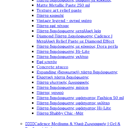
Πάστα διαμόρφωσης διάφανη με κόκκους
Matte Metallic Paste 250 ml
Texture art relief paste
Πάστα κρακελέ
Vintage legend - αντικέ γκέσο
Πάστα εφέ πέτρας
Πάστα διαμόρφωσης μεταλλική λεία
Diamond Πάστα Διαμόρφωσης Cadence |
Μεταλλική Relief Paste με Diamond Effect
Πάστα διαμόρφωσης με κόκκους Dora perla
Πάστα διαμόρφωσης Hi-Lite
Πάστα διαμόρφωσης γκλίτερ
Εφέ μπετόν
Concrete stucco
Expanding (διογκωτική) πάστα διαμόρφωσης
Ελαστική πάστα διαμόφωσης
Πάστα γλυπτικής ζωγραφικής
Πάστα διαμόρφωσης mixion
Πάστες χιονιού
Πάστα διαμόρφωσης υφάσματος Fashion 50 ml
Πάστα διαμόρφωσης υφάσματος γκλίτερ
Πάστα διαμόρφωσης υφάσματος Hi-Lite
Πάστα Shabby Chic -Μάτ




Cadence Mediums & Υλικά Ζωγραφικής | Gel &