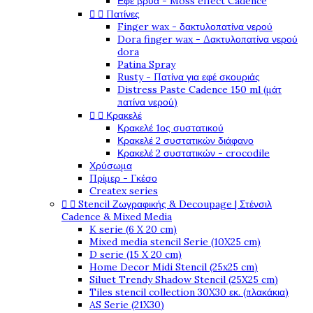
Εφέ βρύα - Moss effect Cadence


Πατίνες
Finger wax - δακτυλοπατίνα νερού
Dora finger wax - Δακτυλοπατίνα νερού
dora
Patina Spray
Rusty - Πατίνα για εφέ σκουριάς
Distress Paste Cadence 150 ml (μάτ
πατίνα νερού)


Κρακελέ
Κρακελέ 1ος συστατικού
Κρακελέ 2 συστατικών διάφανο
Κρακελέ 2 συστατικών - crocodile
Χρύσωμα
Πρίμερ - Γκέσο
Createx series


Stencil Ζωγραφικής & Decoupage | Στένσιλ
Cadence & Mixed Media
K serie (6 X 20 cm)
Mixed media stencil Serie (10X25 cm)
D serie (15 X 20 cm)
Home Decor Midi Stencil (25x25 cm)
Siluet Trendy Shadow Stencil (25X25 cm)
Tiles stencil collection 30X30 εκ. (πλακάκια)
AS Serie (21X30)