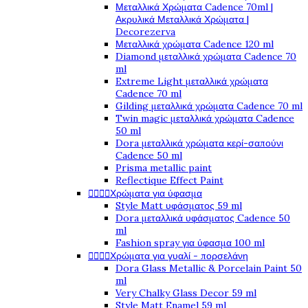
Μεταλλικά Χρώματα Cadence 70ml |
Ακρυλικά Μεταλλικά Χρώματα |
Decorezerva
Μεταλλικά χρώματα Cadence 120 ml
Diamond μεταλλικά χρώματα Cadence 70
ml
Extreme Light μεταλλικά χρώματα
Cadence 70 ml
Gilding μεταλλικά χρώματα Cadence 70 ml
Twin magic μεταλλικά χρώματα Cadence
50 ml
Dora μεταλλικά χρώματα κερί-σαπούνι
Cadence 50 ml
Prisma metallic paint
Reflectique Effect Paint




Χρώματα για ύφασμα
Style Matt υφάσματος 59 ml
Dora μεταλλικά υφάσματος Cadence 50
ml
Fashion spray για ύφασμα 100 ml




Χρώματα για γυαλί - πορσελάνη
Dora Glass Metallic & Porcelain Paint 50
ml
Very Chalky Glass Decor 59 ml
Style Matt Enamel 59 ml