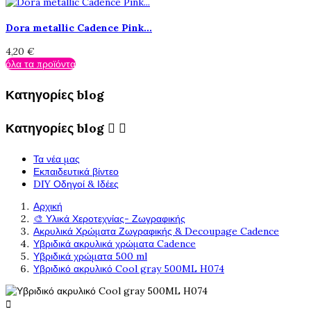
Dora metallic Cadence Pink...
4,20 €
όλα τα προϊόντα
Κατηγορίες blog
Κατηγορίες blog


Τα νέα μας
Εκπαιδευτικά βίντεο
DIY Οδηγοί & Ιδέες
Αρχική
🎨 Υλικά Χεροτεχνίας- Ζωγραφικής
Ακρυλικά Χρώματα Ζωγραφικής & Decoupage Cadence
Υβριδικά ακρυλικά χρώματα Cadence
Υβριδικά χρώματα 500 ml
Υβριδικό ακρυλικό Cool gray 500ML H074
