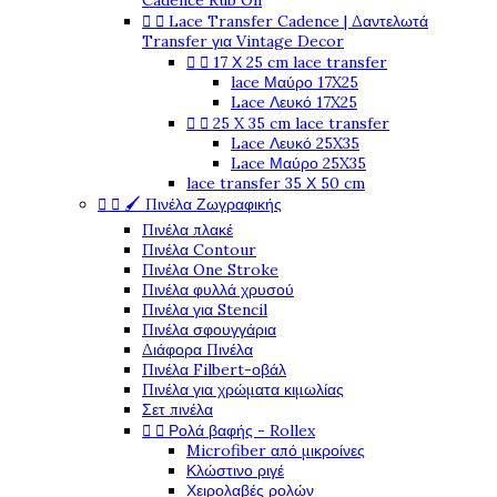
Cadence Rub On


Lace Transfer Cadence | Δαντελωτά
Transfer για Vintage Decor


17 Χ 25 cm lace transfer
lace Μαύρο 17X25
Lace Λευκό 17X25


25 X 35 cm lace transfer
Lace Λευκό 25X35
Lace Μαύρο 25X35
lace transfer 35 Χ 50 cm


🖌️ Πινέλα Ζωγραφικής
Πινέλα πλακέ
Πινέλα Contour
Πινέλα One Stroke
Πινέλα φυλλά χρυσού
Πινέλα για Stencil
Πινέλα σφουγγάρια
Διάφορα Πινέλα
Πινέλα Filbert-οβάλ
Πινέλα για χρώματα κιμωλίας
Σετ πινέλα


Ρολά βαφής - Rollex
Microfiber από μικροίνες
Κλώστινο ριγέ
Χειρολαβές ρολών