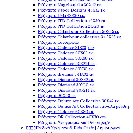
Ριζόχαρτα Nagehan aka 30X42 εκ.
Ριζόχαρτα Paper Designs 45X32 εκ.
Ριζόχαρτα Tela 42Χ30 εκ.
Ριζόχαρτα ITD Collection 42X30 εκ
Ριζόχαρτα ITD Collection 21X29 εκ
Ριζόχαρτα Calambour Collection 50X35 εκ
Ριζόχαρτα Calambour collection 34,5X25 εκ
Ριζόχαρτα μονόχρωμα
Ριζόχαρτα Cadence 21Χ29,7 εκ
Ριζόχαρτα Cadence 60X62 εκ.
Ριζόχαρτα Cadence 30X68 εκ.
Ριζόχαρτα Cadence 90X214 εκ.
Ριζόχαρτα Cadence 30X30 εκ.
Ριζόχαρτα dreamart 41X32 εκ.
Ριζόχαρτα Diamond 30X42 εκ.
Ριζόχαρτα Diamond 30X30 εκ.
Ριζόχαρτα Diamond 90x214 εκ.
Ριζόχαρτα 90X90 εκ.
Ριζόχαρτα Deluxe Art Collection 30X42 εκ.
Ριζόχαρτα Deluxe Art Collection μεγάλα μεγέθη
Ριζόχαρτα Cadence 60X80 εκ.
Ριζόχαρτα DR Collection 40X30 cm
Ριζόχαρτα Αγιογραφίες για Decoupage




Παιδικά Χρώματα & Kids Craft | Δημιουργικά