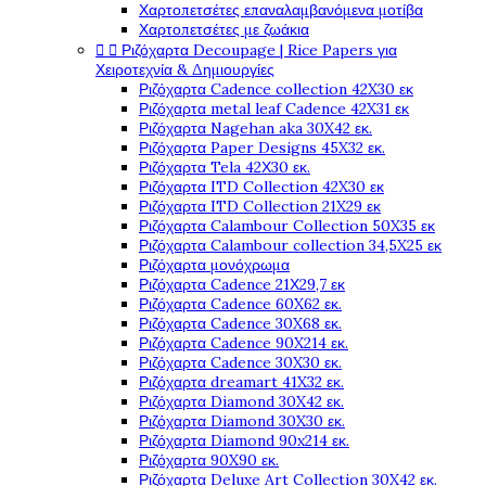
Χαρτοπετσέτες επαναλαμβανόμενα μοτίβα
Χαρτοπετσέτες με ζωάκια


Ριζόχαρτα Decoupage | Rice Papers για
Χειροτεχνία & Δημιουργίες
Ριζόχαρτα Cadence collection 42X30 εκ
Ριζόχαρτα metal leaf Cadence 42X31 εκ
Ριζόχαρτα Nagehan aka 30X42 εκ.
Ριζόχαρτα Paper Designs 45X32 εκ.
Ριζόχαρτα Tela 42Χ30 εκ.
Ριζόχαρτα ITD Collection 42X30 εκ
Ριζόχαρτα ITD Collection 21X29 εκ
Ριζόχαρτα Calambour Collection 50X35 εκ
Ριζόχαρτα Calambour collection 34,5X25 εκ
Ριζόχαρτα μονόχρωμα
Ριζόχαρτα Cadence 21Χ29,7 εκ
Ριζόχαρτα Cadence 60X62 εκ.
Ριζόχαρτα Cadence 30X68 εκ.
Ριζόχαρτα Cadence 90X214 εκ.
Ριζόχαρτα Cadence 30X30 εκ.
Ριζόχαρτα dreamart 41X32 εκ.
Ριζόχαρτα Diamond 30X42 εκ.
Ριζόχαρτα Diamond 30X30 εκ.
Ριζόχαρτα Diamond 90x214 εκ.
Ριζόχαρτα 90X90 εκ.
Ριζόχαρτα Deluxe Art Collection 30X42 εκ.