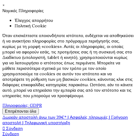
×
Νομικές Πληροφορίες
Έλεγχος απορρήτου
Πολιτική Cookie
Όταν επισκέπτεστε οποιονδήποτε ιστότοπο, ενδέχεται να αποθηκεύσει
ή να ανακτήσει πληροφορίες στο πρόγραμμα περιήγησής σας,
κυρίως με τη μορφή «cookies». Αυτές οι πληροφορίες, οι οποίες
μπορεί να αφορούν εσάς, τις προτιμήσεις σας ή τη συσκευή σας στο
Διαδίκτυο (υπολογιστή, tablet ή κινητό), χρησιμοποιούνται κυρίως
για να λειτουργήσει ο ιστότοπος όπως περιμένετε. Μπορείτε να
μάθετε περισσότερα σχετικά με τον τρόπο με τον οποίο
χρησιμοποιούμε τα cookies σε αυτόν τον ιστότοπο και να
αποτρέψετε τη ρύθμιση των μη βασικών cookies, κάνοντας κλικ στις
διάφορες επικεφαλίδες κατηγορίας παρακάτω. Ωστόσο, εάν το κάνετε
αυτό, μπορεί να επηρεάσει την εμπειρία σας από τον ιστότοπο και τις
υπηρεσίες που μπορούμε να προσφέρουμε.
Πληροφορίες: GDPR
Επιτρέπονται όλα
Δωρεάν αποστολή άνω των 39€* | Ασφαλείς πληρωμές | Γρήγορη
αποστολή | Τηλεφωνική υποστήριξη

Σύνδεση
Σύνδεση