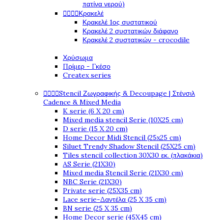
πατίνα νερού)




Κρακελέ
Κρακελέ 1ος συστατικού
Κρακελέ 2 συστατικών διάφανο
Κρακελέ 2 συστατικών - crocodile
Χρύσωμα
Πρίμερ - Γκέσο
Createx series




Stencil Ζωγραφικής & Decoupage | Στένσιλ
Cadence & Mixed Media
K serie (6 X 20 cm)
Mixed media stencil Serie (10X25 cm)
D serie (15 X 20 cm)
Home Decor Midi Stencil (25x25 cm)
Siluet Trendy Shadow Stencil (25X25 cm)
Tiles stencil collection 30X30 εκ. (πλακάκια)
AS Serie (21X30)
Mixed media Stencil Serie (21X30 cm)
NBC Serie (21X30)
Private serie (25X35 cm)
Lace serie-Δαντέλα (25 X 35 cm)
BN serie (25 X 35 cm)
Home Decor serie (45X45 cm)