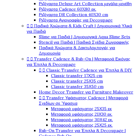
Ριζόχαρτα Deluxe Art Collection μεγάλα μεγέθη
Ριζόχαρτα Cadence 60X80 εκ.
Ριζόχαρτα DR Collection 40X30 cm
Ριζόχαρτα Αγιογραφίες για Decoupage


Παιδικά Χρώματα & Kids Craft | Δημιουργικά Υλικά
για Παιδιά
Slime για Παιδιά | Δημιουργικά Aqua Slime Sets
Stencil για Παιδιά | Παιδικά Σχέδια Ζωγραφικής
Παιδικά Χρώματα & Δακτυλομπογιές για
Δημιουργία


Transfer Cadence & Rub-On | Μεταφορά Εικόνας
για Έπιπλα & Decoupage


Classic Transfer Cadence για Έπιπλα & DIY
Classic transfer 17Χ25 cm
Classic transfer 25Χ35 cm
Classic transfer 35Χ50 cm
Home Decor Transfer για Furniture Makeover


Transfer Υφάσματος Cadence | Μεταφορά
Σχεδίων σε Ύφασμα
Μεταφορά υφάσματος 25Χ35 εκ
Μεταφορά υφάσματος 21Χ30 εκ.
Μεταφορά υφάσματος 30Χ42 εκ.
Μεταφορά υφάσματος 25Χ25 εκ.
Rub-On Transfer για Έπιπλα & Decoupage |