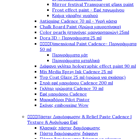
Mirror festival Transparent glass paint
Frost effect paint - Εφέ παγωμένου
Κρέμα χάραξης γυαλιού
Antiquing Cadence 70 ml - Υγρή κάσια
Chalk Board Paint (Χρώμα μαυροπίνακα)
Color pearls (σταγόνες μαργαριταριών) 25ml
Dora 3D - Περιγράμματα 25 ml




Dimensional Paint Cadence- Περιγράμματα
50 ml
Περιγράμματα μάτ
Περιγράμματα μεταλλικά
Διάφανο γκλίτερ holographic effect paint 90 ml
Mix Media Spray Ink Cadence 25 ml
Top Coat Glaze 25 ml (χρώμα για σκιάσεις)
Σπρέι εφέ μαρμάρου Cadence 200 ml
Γκλίτερ χρώματα Cadence 70 ml
Εφέ μαρμάρου Cadence
Μαρκαδόροι Pilot Pintor
Σκόνες embossing Wow




Πάστες Διαμόρφωσης & Relief Paste Cadence |
Texture & Ανάγλυφα Εφέ
Κλασικές πάστες διαμόρφωσης
Πάστα διαμόρφωσης διάφανη