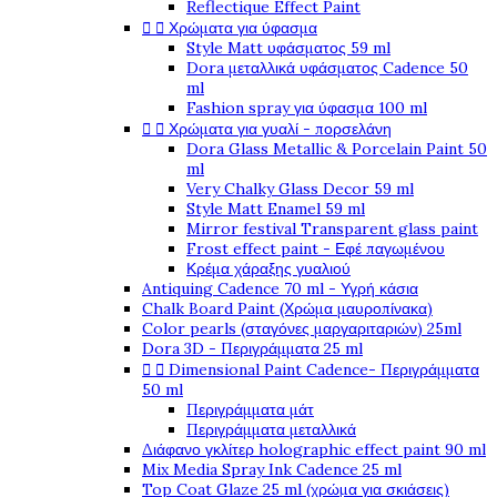
Reflectique Effect Paint


Χρώματα για ύφασμα
Style Matt υφάσματος 59 ml
Dora μεταλλικά υφάσματος Cadence 50
ml
Fashion spray για ύφασμα 100 ml


Χρώματα για γυαλί - πορσελάνη
Dora Glass Metallic & Porcelain Paint 50
ml
Very Chalky Glass Decor 59 ml
Style Matt Enamel 59 ml
Mirror festival Transparent glass paint
Frost effect paint - Εφέ παγωμένου
Κρέμα χάραξης γυαλιού
Antiquing Cadence 70 ml - Υγρή κάσια
Chalk Board Paint (Χρώμα μαυροπίνακα)
Color pearls (σταγόνες μαργαριταριών) 25ml
Dora 3D - Περιγράμματα 25 ml


Dimensional Paint Cadence- Περιγράμματα
50 ml
Περιγράμματα μάτ
Περιγράμματα μεταλλικά
Διάφανο γκλίτερ holographic effect paint 90 ml
Mix Media Spray Ink Cadence 25 ml
Top Coat Glaze 25 ml (χρώμα για σκιάσεις)