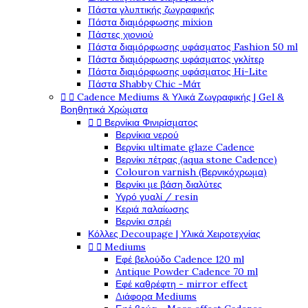
Πάστα γλυπτικής ζωγραφικής
Πάστα διαμόρφωσης mixion
Πάστες χιονιού
Πάστα διαμόρφωσης υφάσματος Fashion 50 ml
Πάστα διαμόρφωσης υφάσματος γκλίτερ
Πάστα διαμόρφωσης υφάσματος Hi-Lite
Πάστα Shabby Chic -Μάτ


Cadence Mediums & Υλικά Ζωγραφικής | Gel &
Βοηθητικά Χρώματα


Βερνίκια Φινιρίσματος
Βερνίκια νερού
Βερνίκι ultimate glaze Cadence
Βερνίκι πέτρας (aqua stone Cadence)
Colouron varnish (Βερνικόχρωμα)
Βερνίκι με βάση διαλύτες
Υγρό γυαλί / resin
Κεριά παλαίωσης
Βερνίκι σπρέι
Κόλλες Decoupage | Υλικά Χειροτεχνίας


Mediums
Εφέ βελούδο Cadence 120 ml
Antique Powder Cadence 70 ml
Εφέ καθρέφτη - mirror effect
Διάφορα Mediums