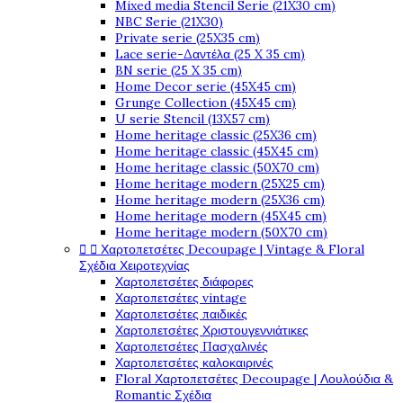
Mixed media Stencil Serie (21X30 cm)
NBC Serie (21X30)
Private serie (25X35 cm)
Lace serie-Δαντέλα (25 X 35 cm)
BN serie (25 X 35 cm)
Home Decor serie (45X45 cm)
Grunge Collection (45X45 cm)
U serie Stencil (13X57 cm)
Home heritage classic (25X36 cm)
Home heritage classic (45X45 cm)
Home heritage classic (50X70 cm)
Home heritage modern (25X25 cm)
Home heritage modern (25X36 cm)
Home heritage modern (45X45 cm)
Home heritage modern (50X70 cm)


Χαρτοπετσέτες Decoupage | Vintage & Floral
Σχέδια Χειροτεχνίας
Χαρτοπετσέτες διάφορες
Χαρτοπετσέτες vintage
Χαρτοπετσέτες παιδικές
Χαρτοπετσέτες Χριστουγεννιάτικες
Χαρτοπετσέτες Πασχαλινές
Χαρτοπετσέτες καλοκαιρινές
Floral Χαρτοπετσέτες Decoupage | Λουλούδια &
Romantic Σχέδια