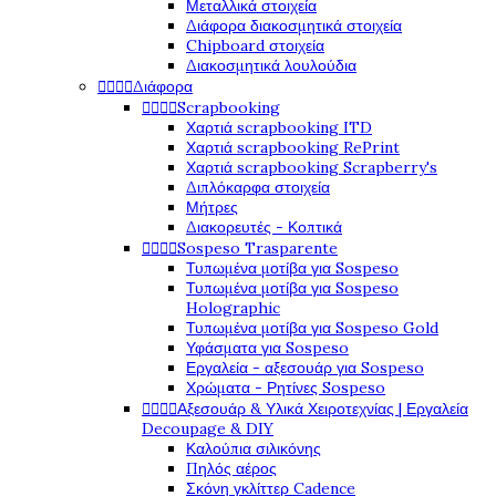
Μεταλλικά στοιχεία
Διάφορα διακοσμητικά στοιχεία
Chipboard στοιχεία
Διακοσμητικά λουλούδια




Διάφορα




Scrapbooking
Χαρτιά scrapbooking ITD
Χαρτιά scrapbooking RePrint
Χαρτιά scrapbooking Scrapberry's
Διπλόκαρφα στοιχεία
Μήτρες
Διακορευτές - Κοπτικά




Sospeso Trasparente
Τυπωμένα μοτίβα για Sospeso
Τυπωμένα μοτίβα για Sospeso
Holographic
Τυπωμένα μοτίβα για Sospeso Gold
Υφάσματα για Sospeso
Εργαλεία - αξεσουάρ για Sospeso
Χρώματα - Ρητίνες Sospeso




Αξεσουάρ & Υλικά Χειροτεχνίας | Εργαλεία
Decoupage & DIY
Καλούπια σιλικόνης
Πηλός αέρος
Σκόνη γκλίττερ Cadence