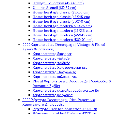
Grunge Collection (45X45 cm)
U serie Stencil (13X57 cm)
Home heritage classic (25X36 cm)
Home heritage classic (45X45 cm)
Home heritage classic (50X70 cm)
Home heritage modern (25X25 cm)
Home heritage modern (25X36 cm)
Home heritage modern (45X45 cm)
Home heritage modern (50X70 cm)




Χαρτοπετσέτες Decoupage | Vintage & Floral
Σχέδια Χειροτεχνίας
Χαρτοπετσέτες διάφορες
Χαρτοπετσέτες vintage
Χαρτοπετσέτες παιδικές
Χαρτοπετσέτες Χριστουγεννιάτικες
Χαρτοπετσέτες Πασχαλινές
Χαρτοπετσέτες καλοκαιρινές
Floral Χαρτοπετσέτες Decoupage | Λουλούδια &
Romantic Σχέδια
Χαρτοπετσέτες επαναλαμβανόμενα μοτίβα
Χαρτοπετσέτες με ζωάκια




Ριζόχαρτα Decoupage | Rice Papers για
Χειροτεχνία & Δημιουργίες
Ριζόχαρτα Cadence collection 42X30 εκ
Ριζόχαρτα metal leaf Cadence 42X31 εκ