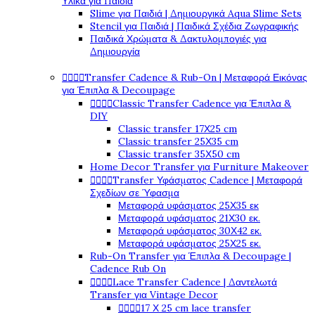
Υλικά για Παιδιά
Slime για Παιδιά | Δημιουργικά Aqua Slime Sets
Stencil για Παιδιά | Παιδικά Σχέδια Ζωγραφικής
Παιδικά Χρώματα & Δακτυλομπογιές για
Δημιουργία




Transfer Cadence & Rub-On | Μεταφορά Εικόνας
για Έπιπλα & Decoupage




Classic Transfer Cadence για Έπιπλα &
DIY
Classic transfer 17Χ25 cm
Classic transfer 25Χ35 cm
Classic transfer 35Χ50 cm
Home Decor Transfer για Furniture Makeover




Transfer Υφάσματος Cadence | Μεταφορά
Σχεδίων σε Ύφασμα
Μεταφορά υφάσματος 25Χ35 εκ
Μεταφορά υφάσματος 21Χ30 εκ.
Μεταφορά υφάσματος 30Χ42 εκ.
Μεταφορά υφάσματος 25Χ25 εκ.
Rub-On Transfer για Έπιπλα & Decoupage |
Cadence Rub On




Lace Transfer Cadence | Δαντελωτά
Transfer για Vintage Decor




17 Χ 25 cm lace transfer