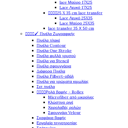
lace Μαύρο 17X25
Lace Λευκό 17X25




25 X 35 cm lace transfer
Lace Λευκό 25X35
Lace Μαύρο 25X35
lace transfer 35 Χ 50 cm




🖌️ Πινέλα Ζωγραφικής
Πινέλα πλακέ
Πινέλα Contour
Πινέλα One Stroke
Πινέλα φυλλά χρυσού
Πινέλα για Stencil
Πινέλα σφουγγάρια
Διάφορα Πινέλα
Πινέλα Filbert-οβάλ
Πινέλα για χρώματα κιμωλίας
Σετ πινέλα




Ρολά βαφής - Rollex
Microfiber από μικροίνες
Κλώστινο ριγέ
Χειρολαβές ρολών
Σφουγγάρι Velour
Σκαφάκια βαφής
Εργαλεία τεχνοτροπίας