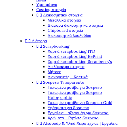
Υφασμάτινα
Casting στοιχεία


Διακοσμητικά στοιχεία
Μεταλλικά στοιχεία
Διάφορα διακοσμητικά στοιχεία
Chipboard στοιχεία
Διακοσμητικά λουλούδια


Διάφορα


Scrapbooking
Χαρτιά scrapbooking ITD
Χαρτιά scrapbooking RePrint
Χαρτιά scrapbooking Scrapberry's
Διπλόκαρφα στοιχεία
Μήτρες
Διακορευτές - Κοπτικά


Sospeso Trasparente
Τυπωμένα μοτίβα για Sospeso
Τυπωμένα μοτίβα για Sospeso
Holographic
Τυπωμένα μοτίβα για Sospeso Gold
Υφάσματα για Sospeso
Εργαλεία - αξεσουάρ για Sospeso
Χρώματα - Ρητίνες Sospeso


Αξεσουάρ & Υλικά Χειροτεχνίας | Εργαλεία