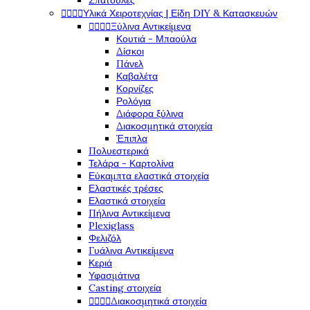
Σπάτουλες




Υλικά Χειροτεχνίας | Είδη DIY & Κατασκευών




Ξύλινα Αντικείμενα
Κουτιά - Μπαούλα
Δίσκοι
Πάνελ
Καβαλέτα
Κορνίζες
Ρολόγια
Διάφορα ξύλινα
Διακοσμητικά στοιχεία
Έπιπλα
Πολυεστερικά
Τελάρα - Καρτολίνα
Εύκαμπτα ελαστικά στοιχεία
Ελαστικές τρέσες
Ελαστικά στοιχεία
Πήλινα Αντικείμενα
Plexiglass
Φελιζόλ
Γυάλινα Αντικείμενα
Κεριά
Υφασμάτινα
Casting στοιχεία




Διακοσμητικά στοιχεία