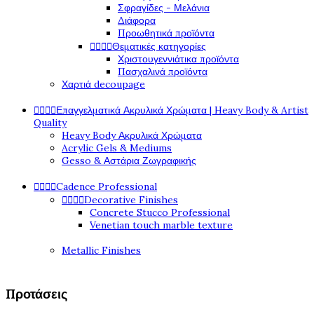
Σφραγίδες - Μελάνια
Διάφορα
Προωθητικά προϊόντα




Θεματικές κατηγορίες
Χριστουγεννιάτικα προϊόντα
Πασχαλινά προϊόντα
Χαρτιά decoupage




Επαγγελματικά Ακρυλικά Χρώματα | Heavy Body & Artist
Quality
Heavy Body Ακρυλικά Χρώματα
Acrylic Gels & Mediums
Gesso & Αστάρια Ζωγραφικής




Cadence Professional




Decorative Finishes
Concrete Stucco Professional
Venetian touch marble texture
Metallic Finishes
Προτάσεις