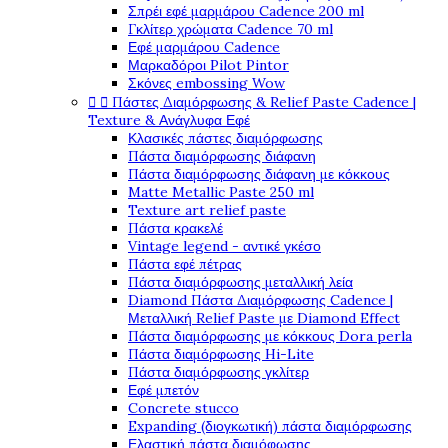
Σπρέι εφέ μαρμάρου Cadence 200 ml
Γκλίτερ χρώματα Cadence 70 ml
Εφέ μαρμάρου Cadence
Μαρκαδόροι Pilot Pintor
Σκόνες embossing Wow


Πάστες Διαμόρφωσης & Relief Paste Cadence |
Texture & Ανάγλυφα Εφέ
Κλασικές πάστες διαμόρφωσης
Πάστα διαμόρφωσης διάφανη
Πάστα διαμόρφωσης διάφανη με κόκκους
Matte Metallic Paste 250 ml
Texture art relief paste
Πάστα κρακελέ
Vintage legend - αντικέ γκέσο
Πάστα εφέ πέτρας
Πάστα διαμόρφωσης μεταλλική λεία
Diamond Πάστα Διαμόρφωσης Cadence |
Μεταλλική Relief Paste με Diamond Effect
Πάστα διαμόρφωσης με κόκκους Dora perla
Πάστα διαμόρφωσης Hi-Lite
Πάστα διαμόρφωσης γκλίτερ
Εφέ μπετόν
Concrete stucco
Expanding (διογκωτική) πάστα διαμόρφωσης
Ελαστική πάστα διαμόφωσης