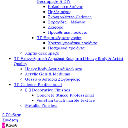
Decoupage & DIY
Καλούπια σιλικόνης
Πηλός αέρος
Σκόνη γκλίττερ Cadence
Σφραγίδες - Μελάνια
Διάφορα
Προωθητικά προϊόντα


Θεματικές κατηγορίες
Χριστουγεννιάτικα προϊόντα
Πασχαλινά προϊόντα
Χαρτιά decoupage


Επαγγελματικά Ακρυλικά Χρώματα | Heavy Body & Artist
Quality
Heavy Body Ακρυλικά Χρώματα
Acrylic Gels & Mediums
Gesso & Αστάρια Ζωγραφικής


Cadence Professional


Decorative Finishes
Concrete Stucco Professional
Venetian touch marble texture
Metallic Finishes

Σύνδεση
Σύνδεση
0
Καλάθι