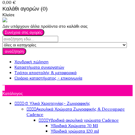
0,00 €
Καλάθι αγορών (0)
Κλείσε
Δεν υπάρχουν άλλα προϊόντα στο καλάθι σας
Συνέχεια στις αγορές
αναζήτηση
Χονδρική πώληση
Καταστήματα συνεργατών
Τρόποι αποστολής & μεταφορικά
Ωράριο καταστήματος - επικοινωνία

Κατάλογος




🎨 Υλικά Χεροτεχνίας- Ζωγραφικής




Ακρυλικά Χρώματα Ζωγραφικής & Decoupage
Cadence




Υβριδικά ακρυλικά χρώματα Cadence
Υβριδικά Χρώματα 70 Ml
Υβριδικά χρώματα 120 ml