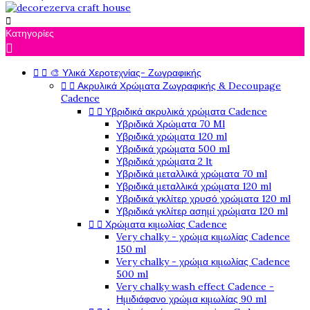

Κατηγορίες



🎨 Υλικά Χεροτεχνίας- Ζωγραφικής


Ακρυλικά Χρώματα Ζωγραφικής & Decoupage
Cadence


Υβριδικά ακρυλικά χρώματα Cadence
Υβριδικά Χρώματα 70 Ml
Υβριδικά χρώματα 120 ml
Υβριδικά χρώματα 500 ml
Υβριδικά χρώματα 2 lt
Υβριδικά μεταλλικά χρώματα 70 ml
Υβριδικά μεταλλικά χρώματα 120 ml
Υβριδικά γκλίτερ χρυσό χρώματα 120 ml
Υβριδικά γκλίτερ ασημί χρώματα 120 ml


Χρώματα κιμωλίας Cadence
Very chalky - χρώμα κιμωλίας Cadence
150 ml
Very chalky - χρώμα κιμωλίας Cadence
500 ml
Very chalky wash effect Cadence -
Ημιδιάφανο χρώμα κιμωλίας 90 ml