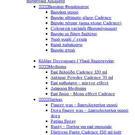
Βοηθητικά Χρώματα




Βερνίκια Φινιρίσματος
Βερνίκια νερού
Βερνίκι ultimate glaze Cadence
Βερνίκι πέτρας (aqua stone Cadence)
Colouron varnish (Βερνικόχρωμα)
Βερνίκι με βάση διαλύτες
Υγρό γυαλί / resin
Κεριά παλαίωσης
Βερνίκι σπρέι
Κόλλες Decoupage | Υλικά Χειροτεχνίας




Mediums
Εφέ βελούδο Cadence 120 ml
Antique Powder Cadence 70 ml
Εφέ καθρέφτη - mirror effect
Διάφορα Mediums
Εφέ βρύα - Moss effect Cadence




Πατίνες
Finger wax - δακτυλοπατίνα νερού
Dora finger wax - Δακτυλοπατίνα νερού
dora
Patina Spray
Rusty - Πατίνα για εφέ σκουριάς
Distress Paste Cadence 150 ml (μάτ