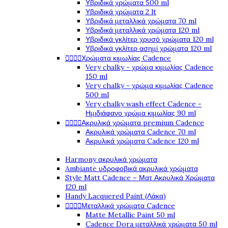
Υβριδικά χρώματα 500 ml
Υβριδικά χρώματα 2 lt
Υβριδικά μεταλλικά χρώματα 70 ml
Υβριδικά μεταλλικά χρώματα 120 ml
Υβριδικά γκλίτερ χρυσό χρώματα 120 ml
Υβριδικά γκλίτερ ασημί χρώματα 120 ml




Χρώματα κιμωλίας Cadence
Very chalky - χρώμα κιμωλίας Cadence
150 ml
Very chalky - χρώμα κιμωλίας Cadence
500 ml
Very chalky wash effect Cadence -
Ημιδιάφανο χρώμα κιμωλίας 90 ml




Ακρυλικά χρώματα premium Cadence
Ακρυλικά χρώματα Cadence 70 ml
Ακρυλικά χρώματα Cadence 120 ml
Harmony ακρυλικά χρώματα
Ambiante υδροφοβικά ακρυλικά χρώματα
Style Matt Cadence – Ματ Ακρυλικά Χρώματα
120 ml
Handy Lacquered Paint (Λάκα)




Μεταλλικά χρώματα Cadence
Matte Metallic Paint 50 ml
Cadence Dora μεταλλικά χρώματα 50 ml