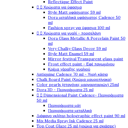
Reflectique Effect Paint


Χρώματα για ύφασμα
Style Matt υφάσματος 59 ml
Dora μεταλλικά υφάσματος Cadence 50
ml
Fashion spray για ύφασμα 100 ml


Χρώματα για γυαλί - πορσελάνη
Dora Glass Metallic & Porcelain Paint 50
ml
Very Chalky Glass Decor 59 ml
Style Matt Enamel 59 ml
Mirror festival Transparent glass paint
Frost effect paint - Εφέ παγωμένου
Κρέμα χάραξης γυαλιού
Antiquing Cadence 70 ml - Υγρή κάσια
Chalk Board Paint (Χρώμα μαυροπίνακα)
Color pearls (σταγόνες μαργαριταριών) 25ml
Dora 3D - Περιγράμματα 25 ml


Dimensional Paint Cadence- Περιγράμματα
50 ml
Περιγράμματα μάτ
Περιγράμματα μεταλλικά
Διάφανο γκλίτερ holographic effect paint 90 ml
Mix Media Spray Ink Cadence 25 ml
Top Coat Glaze 25 ml (χρώμα για σκιάσεις)