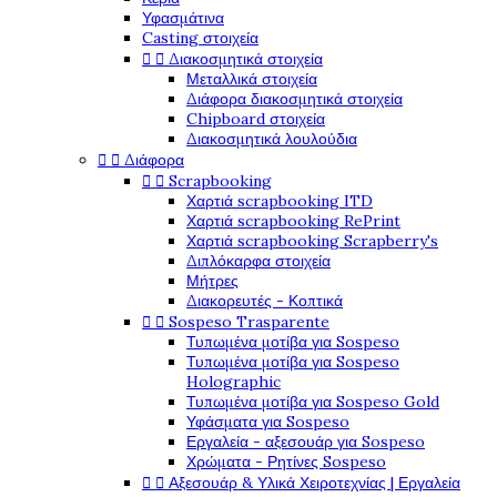
Υφασμάτινα
Casting στοιχεία


Διακοσμητικά στοιχεία
Μεταλλικά στοιχεία
Διάφορα διακοσμητικά στοιχεία
Chipboard στοιχεία
Διακοσμητικά λουλούδια


Διάφορα


Scrapbooking
Χαρτιά scrapbooking ITD
Χαρτιά scrapbooking RePrint
Χαρτιά scrapbooking Scrapberry's
Διπλόκαρφα στοιχεία
Μήτρες
Διακορευτές - Κοπτικά


Sospeso Trasparente
Τυπωμένα μοτίβα για Sospeso
Τυπωμένα μοτίβα για Sospeso
Holographic
Τυπωμένα μοτίβα για Sospeso Gold
Υφάσματα για Sospeso
Εργαλεία - αξεσουάρ για Sospeso
Χρώματα - Ρητίνες Sospeso


Αξεσουάρ & Υλικά Χειροτεχνίας | Εργαλεία