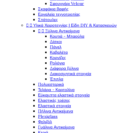
Σφουγγάρι Velour
Σκαφάκια βαφής
Εργαλεία τεχνοτροπίας
Σπάτουλες


Υλικά Χειροτεχνίας | Είδη DIY & Κατασκευών


Ξύλινα Αντικείμενα
Κουτιά - Μπαούλα
Δίσκοι
Πάνελ
Καβαλέτα
Κορνίζες
Ρολόγια
Διάφορα ξύλινα
Διακοσμητικά στοιχεία
Έπιπλα
Πολυεστερικά
Τελάρα - Καρτολίνα
Εύκαμπτα ελαστικά στοιχεία
Ελαστικές τρέσες
Ελαστικά στοιχεία
Πήλινα Αντικείμενα
Plexiglass
Φελιζόλ
Γυάλινα Αντικείμενα
Κεριά