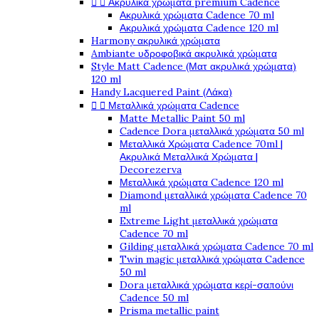


Ακρυλικά χρώματα premium Cadence
Ακρυλικά χρώματα Cadence 70 ml
Ακρυλικά χρώματα Cadence 120 ml
Harmony ακρυλικά χρώματα
Ambiante υδροφοβικά ακρυλικά χρώματα
Style Matt Cadence (Ματ ακρυλικά χρώματα)
120 ml
Handy Lacquered Paint (Λάκα)


Μεταλλικά χρώματα Cadence
Matte Metallic Paint 50 ml
Cadence Dora μεταλλικά χρώματα 50 ml
Μεταλλικά Χρώματα Cadence 70ml |
Ακρυλικά Μεταλλικά Χρώματα |
Decorezerva
Μεταλλικά χρώματα Cadence 120 ml
Diamond μεταλλικά χρώματα Cadence 70
ml
Extreme Light μεταλλικά χρώματα
Cadence 70 ml
Gilding μεταλλικά χρώματα Cadence 70 ml
Twin magic μεταλλικά χρώματα Cadence
50 ml
Dora μεταλλικά χρώματα κερί-σαπούνι
Cadence 50 ml
Prisma metallic paint