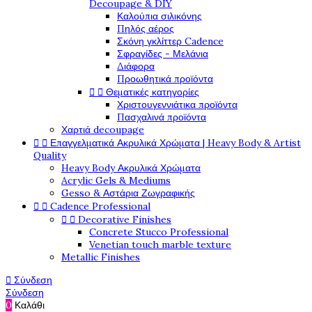
Decoupage & DIY
Καλούπια σιλικόνης
Πηλός αέρος
Σκόνη γκλίττερ Cadence
Σφραγίδες - Μελάνια
Διάφορα
Προωθητικά προϊόντα


Θεματικές κατηγορίες
Χριστουγεννιάτικα προϊόντα
Πασχαλινά προϊόντα
Χαρτιά decoupage


Επαγγελματικά Ακρυλικά Χρώματα | Heavy Body & Artist
Quality
Heavy Body Ακρυλικά Χρώματα
Acrylic Gels & Mediums
Gesso & Αστάρια Ζωγραφικής


Cadence Professional


Decorative Finishes
Concrete Stucco Professional
Venetian touch marble texture
Metallic Finishes

Σύνδεση
Σύνδεση
0
Καλάθι