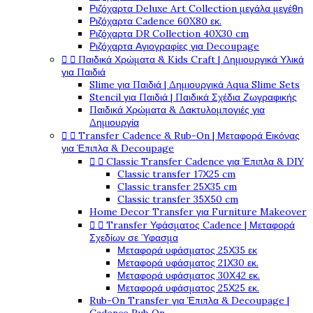
Ριζόχαρτα Deluxe Art Collection μεγάλα μεγέθη
Ριζόχαρτα Cadence 60X80 εκ.
Ριζόχαρτα DR Collection 40X30 cm
Ριζόχαρτα Αγιογραφίες για Decoupage


Παιδικά Χρώματα & Kids Craft | Δημιουργικά Υλικά
για Παιδιά
Slime για Παιδιά | Δημιουργικά Aqua Slime Sets
Stencil για Παιδιά | Παιδικά Σχέδια Ζωγραφικής
Παιδικά Χρώματα & Δακτυλομπογιές για
Δημιουργία


Transfer Cadence & Rub-On | Μεταφορά Εικόνας
για Έπιπλα & Decoupage


Classic Transfer Cadence για Έπιπλα & DIY
Classic transfer 17Χ25 cm
Classic transfer 25Χ35 cm
Classic transfer 35Χ50 cm
Home Decor Transfer για Furniture Makeover


Transfer Υφάσματος Cadence | Μεταφορά
Σχεδίων σε Ύφασμα
Μεταφορά υφάσματος 25Χ35 εκ
Μεταφορά υφάσματος 21Χ30 εκ.
Μεταφορά υφάσματος 30Χ42 εκ.
Μεταφορά υφάσματος 25Χ25 εκ.
Rub-On Transfer για Έπιπλα & Decoupage |