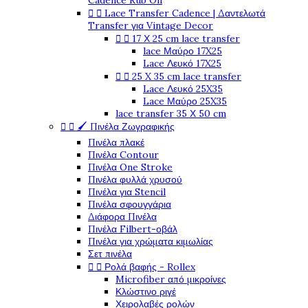
Cadence Rub On


Lace Transfer Cadence | Δαντελωτά
Transfer για Vintage Decor


17 Χ 25 cm lace transfer
lace Μαύρο 17X25
Lace Λευκό 17X25


25 X 35 cm lace transfer
Lace Λευκό 25X35
Lace Μαύρο 25X35
lace transfer 35 Χ 50 cm


🖌️ Πινέλα Ζωγραφικής
Πινέλα πλακέ
Πινέλα Contour
Πινέλα One Stroke
Πινέλα φυλλά χρυσού
Πινέλα για Stencil
Πινέλα σφουγγάρια
Διάφορα Πινέλα
Πινέλα Filbert-οβάλ
Πινέλα για χρώματα κιμωλίας
Σετ πινέλα


Ρολά βαφής - Rollex
Microfiber από μικροίνες
Κλώστινο ριγέ
Χειρολαβές ρολών