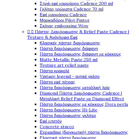
Σπρέι εφέ μαρμάρου Cadence 200 ml
Γκλίτερ χρώματα Cadence 70 ml
Εφέ μαρμάρου Cadence
Μαρκαδόροι Pilot Pintor
Σκόνες embossing Wow


Πάστες Διαμόρφωσης & Relief Paste Cadence |
Texture & Ανάγλυφα Εφέ
Κλασικές πάστες διαμόρφωσης
Πάστα διαμόρφωσης διάφανη
Πάστα διαμόρφωσης διάφανη με κόκκους
Matte Metallic Paste 250 ml
Texture art relief paste
Πάστα κρακελέ
Vintage legend - αντικέ γκέσο
Πάστα εφέ πέτρας
Πάστα διαμόρφωσης μεταλλική λεία
Diamond Πάστα Διαμόρφωσης Cadence |
Μεταλλική Relief Paste με Diamond Effect
Πάστα διαμόρφωσης με κόκκους Dora perla
Πάστα διαμόρφωσης Hi-Lite
Πάστα διαμόρφωσης γκλίτερ
Εφέ μπετόν
Concrete stucco
Expanding (διογκωτική) πάστα διαμόρφωσης
Ελαστική πάστα διαμόφωσης