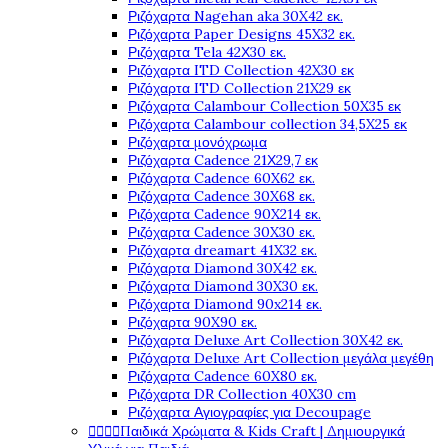
Ριζόχαρτα Nagehan aka 30X42 εκ.
Ριζόχαρτα Paper Designs 45X32 εκ.
Ριζόχαρτα Tela 42Χ30 εκ.
Ριζόχαρτα ITD Collection 42X30 εκ
Ριζόχαρτα ITD Collection 21X29 εκ
Ριζόχαρτα Calambour Collection 50X35 εκ
Ριζόχαρτα Calambour collection 34,5X25 εκ
Ριζόχαρτα μονόχρωμα
Ριζόχαρτα Cadence 21Χ29,7 εκ
Ριζόχαρτα Cadence 60X62 εκ.
Ριζόχαρτα Cadence 30X68 εκ.
Ριζόχαρτα Cadence 90X214 εκ.
Ριζόχαρτα Cadence 30X30 εκ.
Ριζόχαρτα dreamart 41X32 εκ.
Ριζόχαρτα Diamond 30X42 εκ.
Ριζόχαρτα Diamond 30X30 εκ.
Ριζόχαρτα Diamond 90x214 εκ.
Ριζόχαρτα 90X90 εκ.
Ριζόχαρτα Deluxe Art Collection 30X42 εκ.
Ριζόχαρτα Deluxe Art Collection μεγάλα μεγέθη
Ριζόχαρτα Cadence 60X80 εκ.
Ριζόχαρτα DR Collection 40X30 cm
Ριζόχαρτα Αγιογραφίες για Decoupage




Παιδικά Χρώματα & Kids Craft | Δημιουργικά