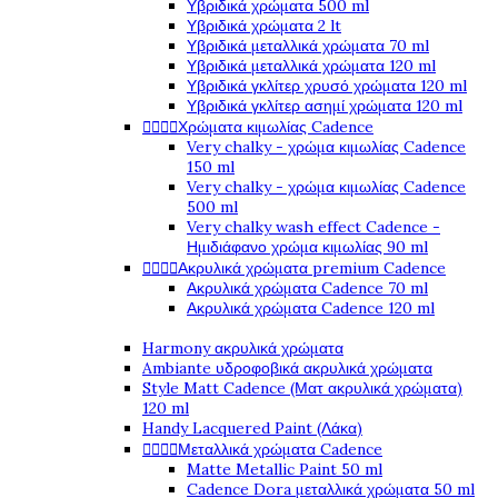
Υβριδικά χρώματα 500 ml
Υβριδικά χρώματα 2 lt
Υβριδικά μεταλλικά χρώματα 70 ml
Υβριδικά μεταλλικά χρώματα 120 ml
Υβριδικά γκλίτερ χρυσό χρώματα 120 ml
Υβριδικά γκλίτερ ασημί χρώματα 120 ml




Χρώματα κιμωλίας Cadence
Very chalky - χρώμα κιμωλίας Cadence
150 ml
Very chalky - χρώμα κιμωλίας Cadence
500 ml
Very chalky wash effect Cadence -
Ημιδιάφανο χρώμα κιμωλίας 90 ml




Ακρυλικά χρώματα premium Cadence
Ακρυλικά χρώματα Cadence 70 ml
Ακρυλικά χρώματα Cadence 120 ml
Harmony ακρυλικά χρώματα
Ambiante υδροφοβικά ακρυλικά χρώματα
Style Matt Cadence (Ματ ακρυλικά χρώματα)
120 ml
Handy Lacquered Paint (Λάκα)




Μεταλλικά χρώματα Cadence
Matte Metallic Paint 50 ml
Cadence Dora μεταλλικά χρώματα 50 ml