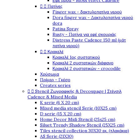
Εφέ βρύα - Moss effect Cadence


Πατίνες
Finger wax - δακτυλοπατίνα νερού
Dora finger wax - Δακτυλοπατίνα νερού
dora
Patina Spray
Rusty - Πατίνα για εφέ σκουριάς
Distress Paste Cadence 150 ml (μάτ
πατίνα νερού)


Κρακελέ
Κρακελέ 1ος συστατικού
Κρακελέ 2 συστατικών διάφανο
Κρακελέ 2 συστατικών - crocodile
Χρύσωμα
Πρίμερ - Γκέσο
Createx series


Stencil Ζωγραφικής & Decoupage | Στένσιλ
Cadence & Mixed Media
K serie (6 X 20 cm)
Mixed media stencil Serie (10X25 cm)
D serie (15 X 20 cm)
Home Decor Midi Stencil (25x25 cm)
Siluet Trendy Shadow Stencil (25X25 cm)
Tiles stencil collection 30X30 εκ. (πλακάκια)
AS Serie (21X30)