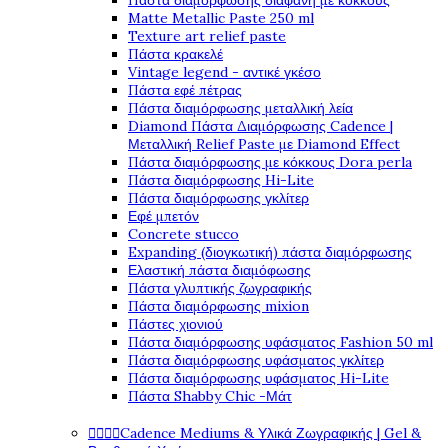
Πάστα διαμόρφωσης διάφανη με κόκκους
Matte Metallic Paste 250 ml
Texture art relief paste
Πάστα κρακελέ
Vintage legend - αντικέ γκέσο
Πάστα εφέ πέτρας
Πάστα διαμόρφωσης μεταλλική λεία
Diamond Πάστα Διαμόρφωσης Cadence |
Μεταλλική Relief Paste με Diamond Effect
Πάστα διαμόρφωσης με κόκκους Dora perla
Πάστα διαμόρφωσης Hi-Lite
Πάστα διαμόρφωσης γκλίτερ
Εφέ μπετόν
Concrete stucco
Expanding (διογκωτική) πάστα διαμόρφωσης
Ελαστική πάστα διαμόφωσης
Πάστα γλυπτικής ζωγραφικής
Πάστα διαμόρφωσης mixion
Πάστες χιονιού
Πάστα διαμόρφωσης υφάσματος Fashion 50 ml
Πάστα διαμόρφωσης υφάσματος γκλίτερ
Πάστα διαμόρφωσης υφάσματος Hi-Lite
Πάστα Shabby Chic -Μάτ




Cadence Mediums & Υλικά Ζωγραφικής | Gel &