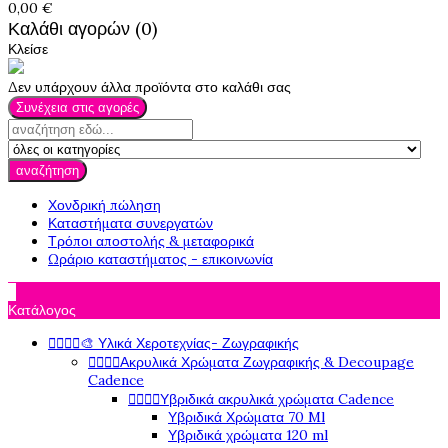
0,00 €
Καλάθι αγορών (0)
Κλείσε
Δεν υπάρχουν άλλα προϊόντα στο καλάθι σας
Συνέχεια στις αγορές
αναζήτηση
Χονδρική πώληση
Καταστήματα συνεργατών
Τρόποι αποστολής & μεταφορικά
Ωράριο καταστήματος - επικοινωνία

Κατάλογος




🎨 Υλικά Χεροτεχνίας- Ζωγραφικής




Ακρυλικά Χρώματα Ζωγραφικής & Decoupage
Cadence




Υβριδικά ακρυλικά χρώματα Cadence
Υβριδικά Χρώματα 70 Ml
Υβριδικά χρώματα 120 ml