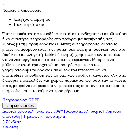
×
Νομικές Πληροφορίες
Έλεγχος απορρήτου
Πολιτική Cookie
Όταν επισκέπτεστε οποιονδήποτε ιστότοπο, ενδέχεται να αποθηκεύσει
ή να ανακτήσει πληροφορίες στο πρόγραμμα περιήγησής σας,
κυρίως με τη μορφή «cookies». Αυτές οι πληροφορίες, οι οποίες
μπορεί να αφορούν εσάς, τις προτιμήσεις σας ή τη συσκευή σας στο
Διαδίκτυο (υπολογιστή, tablet ή κινητό), χρησιμοποιούνται κυρίως
για να λειτουργήσει ο ιστότοπος όπως περιμένετε. Μπορείτε να
μάθετε περισσότερα σχετικά με τον τρόπο με τον οποίο
χρησιμοποιούμε τα cookies σε αυτόν τον ιστότοπο και να
αποτρέψετε τη ρύθμιση των μη βασικών cookies, κάνοντας κλικ στις
διάφορες επικεφαλίδες κατηγορίας παρακάτω. Ωστόσο, εάν το κάνετε
αυτό, μπορεί να επηρεάσει την εμπειρία σας από τον ιστότοπο και τις
υπηρεσίες που μπορούμε να προσφέρουμε.
Πληροφορίες: GDPR
Επιτρέπονται όλα
Δωρεάν αποστολή άνω των 39€* | Ασφαλείς πληρωμές | Γρήγορη
αποστολή | Τηλεφωνική υποστήριξη

Σύνδεση
Σύνδεση