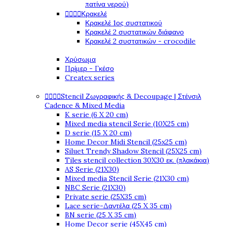
πατίνα νερού)




Κρακελέ
Κρακελέ 1ος συστατικού
Κρακελέ 2 συστατικών διάφανο
Κρακελέ 2 συστατικών - crocodile
Χρύσωμα
Πρίμερ - Γκέσο
Createx series




Stencil Ζωγραφικής & Decoupage | Στένσιλ
Cadence & Mixed Media
K serie (6 X 20 cm)
Mixed media stencil Serie (10X25 cm)
D serie (15 X 20 cm)
Home Decor Midi Stencil (25x25 cm)
Siluet Trendy Shadow Stencil (25X25 cm)
Tiles stencil collection 30X30 εκ. (πλακάκια)
AS Serie (21X30)
Mixed media Stencil Serie (21X30 cm)
NBC Serie (21X30)
Private serie (25X35 cm)
Lace serie-Δαντέλα (25 X 35 cm)
BN serie (25 X 35 cm)
Home Decor serie (45X45 cm)