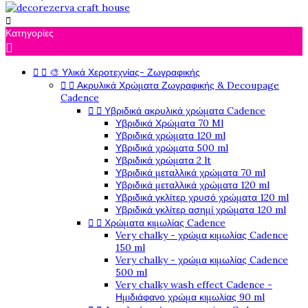

Κατηγορίες



🎨 Υλικά Χεροτεχνίας- Ζωγραφικής


Ακρυλικά Χρώματα Ζωγραφικής & Decoupage
Cadence


Υβριδικά ακρυλικά χρώματα Cadence
Υβριδικά Χρώματα 70 Ml
Υβριδικά χρώματα 120 ml
Υβριδικά χρώματα 500 ml
Υβριδικά χρώματα 2 lt
Υβριδικά μεταλλικά χρώματα 70 ml
Υβριδικά μεταλλικά χρώματα 120 ml
Υβριδικά γκλίτερ χρυσό χρώματα 120 ml
Υβριδικά γκλίτερ ασημί χρώματα 120 ml


Χρώματα κιμωλίας Cadence
Very chalky - χρώμα κιμωλίας Cadence
150 ml
Very chalky - χρώμα κιμωλίας Cadence
500 ml
Very chalky wash effect Cadence -
Ημιδιάφανο χρώμα κιμωλίας 90 ml