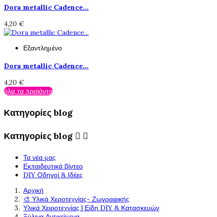
Dora metallic Cadence...
4,20 €
Εξαντλημένο
Dora metallic Cadence...
4,20 €
όλα τα προϊόντα
Κατηγορίες blog
Κατηγορίες blog


Τα νέα μας
Εκπαιδευτικά βίντεο
DIY Οδηγοί & Ιδέες
Αρχική
🎨 Υλικά Χεροτεχνίας- Ζωγραφικής
Υλικά Χειροτεχνίας | Είδη DIY & Κατασκευών
Ξύλινα Αντικείμενα