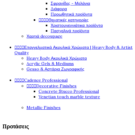
Σφραγίδες - Μελάνια
Διάφορα
Προωθητικά προϊόντα




Θεματικές κατηγορίες
Χριστουγεννιάτικα προϊόντα
Πασχαλινά προϊόντα
Χαρτιά decoupage




Επαγγελματικά Ακρυλικά Χρώματα | Heavy Body & Artist
Quality
Heavy Body Ακρυλικά Χρώματα
Acrylic Gels & Mediums
Gesso & Αστάρια Ζωγραφικής




Cadence Professional




Decorative Finishes
Concrete Stucco Professional
Venetian touch marble texture
Metallic Finishes
Προτάσεις