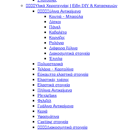
Σπάτουλες




Υλικά Χειροτεχνίας | Είδη DIY & Κατασκευών




Ξύλινα Αντικείμενα
Κουτιά - Μπαούλα
Δίσκοι
Πάνελ
Καβαλέτα
Κορνίζες
Ρολόγια
Διάφορα ξύλινα
Διακοσμητικά στοιχεία
Έπιπλα
Πολυεστερικά
Τελάρα - Καρτολίνα
Εύκαμπτα ελαστικά στοιχεία
Ελαστικές τρέσες
Ελαστικά στοιχεία
Πήλινα Αντικείμενα
Plexiglass
Φελιζόλ
Γυάλινα Αντικείμενα
Κεριά
Υφασμάτινα
Casting στοιχεία




Διακοσμητικά στοιχεία