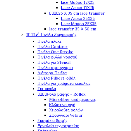
lace Μαύρο 17X25
Lace Λευκό 17X25




25 X 35 cm lace transfer
Lace Λευκό 25X35
Lace Μαύρο 25X35
lace transfer 35 Χ 50 cm




🖌️ Πινέλα Ζωγραφικής
Πινέλα πλακέ
Πινέλα Contour
Πινέλα One Stroke
Πινέλα φυλλά χρυσού
Πινέλα για Stencil
Πινέλα σφουγγάρια
Διάφορα Πινέλα
Πινέλα Filbert-οβάλ
Πινέλα για χρώματα κιμωλίας
Σετ πινέλα




Ρολά βαφής - Rollex
Microfiber από μικροίνες
Κλώστινο ριγέ
Χειρολαβές ρολών
Σφουγγάρι Velour
Σκαφάκια βαφής
Εργαλεία τεχνοτροπίας