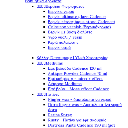
Βοηθητικά Χρώματα




Βερνίκια Φινιρίσματος
Βερνίκια νερού
Βερνίκι ultimate glaze Cadence
Βερνίκι πέτρας (aqua stone Cadence)
Colouron varnish (Βερνικόχρωμα)
Βερνίκι με βάση διαλύτες
Υγρό γυαλί / resin
Κεριά παλαίωσης
Βερνίκι σπρέι
Κόλλες Decoupage | Υλικά Χειροτεχνίας




Mediums
Εφέ βελούδο Cadence 120 ml
Antique Powder Cadence 70 ml
Εφέ καθρέφτη - mirror effect
Διάφορα Mediums
Εφέ βρύα - Moss effect Cadence




Πατίνες
Finger wax - δακτυλοπατίνα νερού
Dora finger wax - Δακτυλοπατίνα νερού
dora
Patina Spray
Rusty - Πατίνα για εφέ σκουριάς
Distress Paste Cadence 150 ml (μάτ