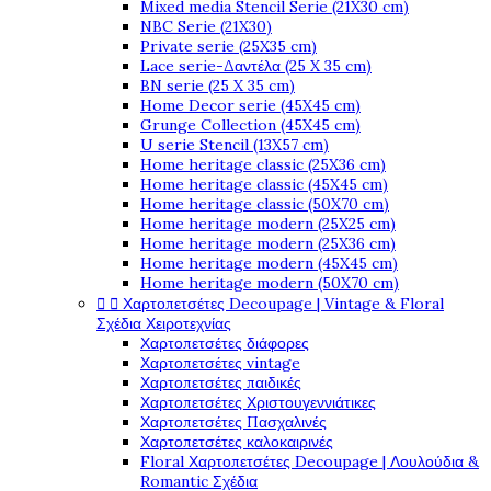
Mixed media Stencil Serie (21X30 cm)
NBC Serie (21X30)
Private serie (25X35 cm)
Lace serie-Δαντέλα (25 X 35 cm)
BN serie (25 X 35 cm)
Home Decor serie (45X45 cm)
Grunge Collection (45X45 cm)
U serie Stencil (13X57 cm)
Home heritage classic (25X36 cm)
Home heritage classic (45X45 cm)
Home heritage classic (50X70 cm)
Home heritage modern (25X25 cm)
Home heritage modern (25X36 cm)
Home heritage modern (45X45 cm)
Home heritage modern (50X70 cm)


Χαρτοπετσέτες Decoupage | Vintage & Floral
Σχέδια Χειροτεχνίας
Χαρτοπετσέτες διάφορες
Χαρτοπετσέτες vintage
Χαρτοπετσέτες παιδικές
Χαρτοπετσέτες Χριστουγεννιάτικες
Χαρτοπετσέτες Πασχαλινές
Χαρτοπετσέτες καλοκαιρινές
Floral Χαρτοπετσέτες Decoupage | Λουλούδια &
Romantic Σχέδια