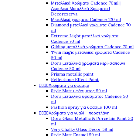
Μεταλλικά Χρώματα Cadence 70ml |
Ακρυλικά Μεταλλικά Χρώματα |
Decorezerva
Μεταλλικά χρώματα Cadence 120 ml
Diamond μεταλλικά χρώματα Cadence 70
ml
Extreme Light μεταλλικά χρώματα
Cadence 70 ml
Gilding μεταλλικά χρώματα Cadence 70 ml
Twin magic μεταλλικά χρώματα Cadence
50 ml
Dora μεταλλικά χρώματα κερί-σαπούνι
Cadence 50 ml
Prisma metallic paint
Reflectique Effect Paint




Χρώματα για ύφασμα
Style Matt υφάσματος 59 ml
Dora μεταλλικά υφάσματος Cadence 50
ml
Fashion spray για ύφασμα 100 ml




Χρώματα για γυαλί - πορσελάνη
Dora Glass Metallic & Porcelain Paint 50
ml
Very Chalky Glass Decor 59 ml
Style Matt Enamel 59 ml