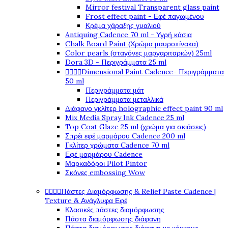
Mirror festival Transparent glass paint
Frost effect paint - Εφέ παγωμένου
Κρέμα χάραξης γυαλιού
Antiquing Cadence 70 ml - Υγρή κάσια
Chalk Board Paint (Χρώμα μαυροπίνακα)
Color pearls (σταγόνες μαργαριταριών) 25ml
Dora 3D - Περιγράμματα 25 ml




Dimensional Paint Cadence- Περιγράμματα
50 ml
Περιγράμματα μάτ
Περιγράμματα μεταλλικά
Διάφανο γκλίτερ holographic effect paint 90 ml
Mix Media Spray Ink Cadence 25 ml
Top Coat Glaze 25 ml (χρώμα για σκιάσεις)
Σπρέι εφέ μαρμάρου Cadence 200 ml
Γκλίτερ χρώματα Cadence 70 ml
Εφέ μαρμάρου Cadence
Μαρκαδόροι Pilot Pintor
Σκόνες embossing Wow




Πάστες Διαμόρφωσης & Relief Paste Cadence |
Texture & Ανάγλυφα Εφέ
Κλασικές πάστες διαμόρφωσης
Πάστα διαμόρφωσης διάφανη