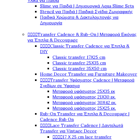
Υλικά για Παιδιά
Slime για Παιδιά | Δημιουργικά Aqua Slime Sets
Stencil για Παιδιά | Παιδικά Σχέδια Ζωγραφικής
Παιδικά Χρώματα & Δακτυλομπογιές για
Δημιουργία




Transfer Cadence & Rub-On | Μεταφορά Εικόνας
για Έπιπλα & Decoupage




Classic Transfer Cadence για Έπιπλα &
DIY
Classic transfer 17Χ25 cm
Classic transfer 25Χ35 cm
Classic transfer 35Χ50 cm
Home Decor Transfer για Furniture Makeover




Transfer Υφάσματος Cadence | Μεταφορά
Σχεδίων σε Ύφασμα
Μεταφορά υφάσματος 25Χ35 εκ
Μεταφορά υφάσματος 21Χ30 εκ.
Μεταφορά υφάσματος 30Χ42 εκ.
Μεταφορά υφάσματος 25Χ25 εκ.
Rub-On Transfer για Έπιπλα & Decoupage |
Cadence Rub On




Lace Transfer Cadence | Δαντελωτά
Transfer για Vintage Decor




17 Χ 25 cm lace transfer