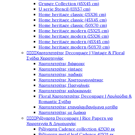
Grunge Collection (45X45 cm)
U serie Stencil (13X57 cm)
Home heritage classic (25X36 cm)
Home heritage classic (45X45 cm)
Home heritage classic (50X70 cm)
Home heritage modern (25X25 cm)
Home heritage modern (25X36 cm)
Home heritage modern (45X45 cm)
Home heritage modern (50X70 cm)




Χαρτοπετσέτες Decoupage | Vintage & Floral
Σχέδια Χειροτεχνίας
Χαρτοπετσέτες διάφορες
Χαρτοπετσέτες vintage
Χαρτοπετσέτες παιδικές
Χαρτοπετσέτες Χριστουγεννιάτικες
Χαρτοπετσέτες Πασχαλινές
Χαρτοπετσέτες καλοκαιρινές
Floral Χαρτοπετσέτες Decoupage | Λουλούδια &
Romantic Σχέδια
Χαρτοπετσέτες επαναλαμβανόμενα μοτίβα
Χαρτοπετσέτες με ζωάκια




Ριζόχαρτα Decoupage | Rice Papers για
Χειροτεχνία & Δημιουργίες
Ριζόχαρτα Cadence collection 42X30 εκ
Ριζόχαρτα metal leaf Cadence 42X31 εκ