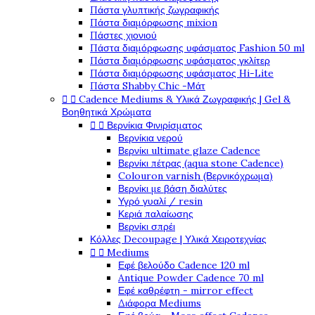
Πάστα γλυπτικής ζωγραφικής
Πάστα διαμόρφωσης mixion
Πάστες χιονιού
Πάστα διαμόρφωσης υφάσματος Fashion 50 ml
Πάστα διαμόρφωσης υφάσματος γκλίτερ
Πάστα διαμόρφωσης υφάσματος Hi-Lite
Πάστα Shabby Chic -Μάτ


Cadence Mediums & Υλικά Ζωγραφικής | Gel &
Βοηθητικά Χρώματα


Βερνίκια Φινιρίσματος
Βερνίκια νερού
Βερνίκι ultimate glaze Cadence
Βερνίκι πέτρας (aqua stone Cadence)
Colouron varnish (Βερνικόχρωμα)
Βερνίκι με βάση διαλύτες
Υγρό γυαλί / resin
Κεριά παλαίωσης
Βερνίκι σπρέι
Κόλλες Decoupage | Υλικά Χειροτεχνίας


Mediums
Εφέ βελούδο Cadence 120 ml
Antique Powder Cadence 70 ml
Εφέ καθρέφτη - mirror effect
Διάφορα Mediums