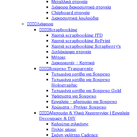
Μεταλλικά στοιχεία
Διάφορα διακοσμητικά στοιχεία
Chipboard στοιχεία
Διακοσμητικά λουλούδια




Διάφορα




Scrapbooking
Χαρτιά scrapbooking ITD
Χαρτιά scrapbooking RePrint
Χαρτιά scrapbooking Scrapberry's
Διπλόκαρφα στοιχεία
Μήτρες
Διακορευτές - Κοπτικά




Sospeso Trasparente
Τυπωμένα μοτίβα για Sospeso
Τυπωμένα μοτίβα για Sospeso
Holographic
Τυπωμένα μοτίβα για Sospeso Gold
Υφάσματα για Sospeso
Εργαλεία - αξεσουάρ για Sospeso
Χρώματα - Ρητίνες Sospeso




Αξεσουάρ & Υλικά Χειροτεχνίας | Εργαλεία
Decoupage & DIY
Καλούπια σιλικόνης
Πηλός αέρος
Σκόνη γκλίττερ Cadence