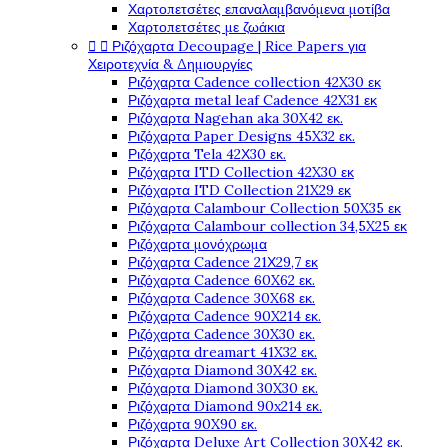
Χαρτοπετσέτες επαναλαμβανόμενα μοτίβα
Χαρτοπετσέτες με ζωάκια


Ριζόχαρτα Decoupage | Rice Papers για
Χειροτεχνία & Δημιουργίες
Ριζόχαρτα Cadence collection 42X30 εκ
Ριζόχαρτα metal leaf Cadence 42X31 εκ
Ριζόχαρτα Nagehan aka 30X42 εκ.
Ριζόχαρτα Paper Designs 45X32 εκ.
Ριζόχαρτα Tela 42Χ30 εκ.
Ριζόχαρτα ITD Collection 42X30 εκ
Ριζόχαρτα ITD Collection 21X29 εκ
Ριζόχαρτα Calambour Collection 50X35 εκ
Ριζόχαρτα Calambour collection 34,5X25 εκ
Ριζόχαρτα μονόχρωμα
Ριζόχαρτα Cadence 21Χ29,7 εκ
Ριζόχαρτα Cadence 60X62 εκ.
Ριζόχαρτα Cadence 30X68 εκ.
Ριζόχαρτα Cadence 90X214 εκ.
Ριζόχαρτα Cadence 30X30 εκ.
Ριζόχαρτα dreamart 41X32 εκ.
Ριζόχαρτα Diamond 30X42 εκ.
Ριζόχαρτα Diamond 30X30 εκ.
Ριζόχαρτα Diamond 90x214 εκ.
Ριζόχαρτα 90X90 εκ.
Ριζόχαρτα Deluxe Art Collection 30X42 εκ.