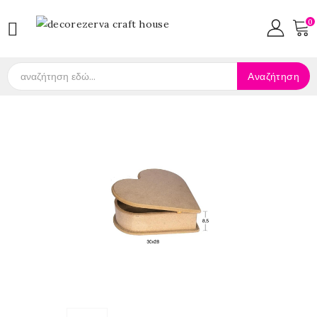
0

Αναζήτηση