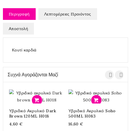
Περιγραφή
Λεπτομέρειες Προιόντος
Αποστολή
Κουτί καρδιά
Συχνά Αγοράζονται Μαζί
Προσθήκη
Προσθήκη
Π
Υβριδικό Ακρυλικό Dark
Υβριδικό Ακρυλικό Soho
3
Brown 120ML H018
500ML H083
4,60 €
16,60 €