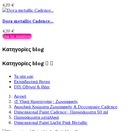
4,20 €
Dora metallic Cadence...
4,20 €
όλα τα προϊόντα
Κατηγορίες blog
Κατηγορίες blog


Τα νέα μας
Εκπαιδευτικά βίντεο
DIY Οδηγοί & Ιδέες
Αρχική
🎨 Υλικά Χεροτεχνίας- Ζωγραφικής
Ακρυλικά Χρώματα Ζωγραφικής & Decoupage Cadence
Dimensional Paint Cadence- Περιγράμματα 50 ml
Περιγράμματα μεταλλικά
Dimensional Paint Light Pink Metallic