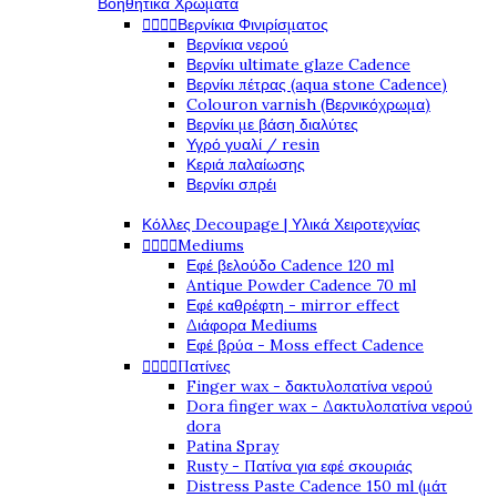
Βοηθητικά Χρώματα




Βερνίκια Φινιρίσματος
Βερνίκια νερού
Βερνίκι ultimate glaze Cadence
Βερνίκι πέτρας (aqua stone Cadence)
Colouron varnish (Βερνικόχρωμα)
Βερνίκι με βάση διαλύτες
Υγρό γυαλί / resin
Κεριά παλαίωσης
Βερνίκι σπρέι
Κόλλες Decoupage | Υλικά Χειροτεχνίας




Mediums
Εφέ βελούδο Cadence 120 ml
Antique Powder Cadence 70 ml
Εφέ καθρέφτη - mirror effect
Διάφορα Mediums
Εφέ βρύα - Moss effect Cadence




Πατίνες
Finger wax - δακτυλοπατίνα νερού
Dora finger wax - Δακτυλοπατίνα νερού
dora
Patina Spray
Rusty - Πατίνα για εφέ σκουριάς
Distress Paste Cadence 150 ml (μάτ