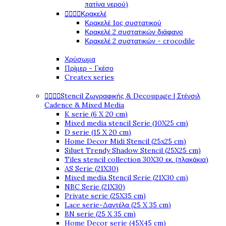
πατίνα νερού)




Κρακελέ
Κρακελέ 1ος συστατικού
Κρακελέ 2 συστατικών διάφανο
Κρακελέ 2 συστατικών - crocodile
Χρύσωμα
Πρίμερ - Γκέσο
Createx series




Stencil Ζωγραφικής & Decoupage | Στένσιλ
Cadence & Mixed Media
K serie (6 X 20 cm)
Mixed media stencil Serie (10X25 cm)
D serie (15 X 20 cm)
Home Decor Midi Stencil (25x25 cm)
Siluet Trendy Shadow Stencil (25X25 cm)
Tiles stencil collection 30X30 εκ. (πλακάκια)
AS Serie (21X30)
Mixed media Stencil Serie (21X30 cm)
NBC Serie (21X30)
Private serie (25X35 cm)
Lace serie-Δαντέλα (25 X 35 cm)
BN serie (25 X 35 cm)
Home Decor serie (45X45 cm)