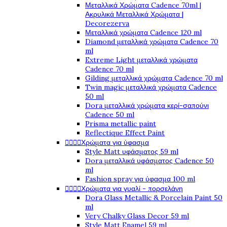
Μεταλλικά Χρώματα Cadence 70ml |
Ακρυλικά Μεταλλικά Χρώματα |
Decorezerva
Μεταλλικά χρώματα Cadence 120 ml
Diamond μεταλλικά χρώματα Cadence 70
ml
Extreme Light μεταλλικά χρώματα
Cadence 70 ml
Gilding μεταλλικά χρώματα Cadence 70 ml
Twin magic μεταλλικά χρώματα Cadence
50 ml
Dora μεταλλικά χρώματα κερί-σαπούνι
Cadence 50 ml
Prisma metallic paint
Reflectique Effect Paint




Χρώματα για ύφασμα
Style Matt υφάσματος 59 ml
Dora μεταλλικά υφάσματος Cadence 50
ml
Fashion spray για ύφασμα 100 ml




Χρώματα για γυαλί - πορσελάνη
Dora Glass Metallic & Porcelain Paint 50
ml
Very Chalky Glass Decor 59 ml
Style Matt Enamel 59 ml