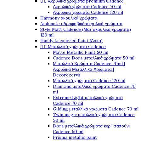


Ακρυλικά χρώματα premium Cadence
Ακρυλικά χρώματα Cadence 70 ml
Ακρυλικά χρώματα Cadence 120 ml
Harmony ακρυλικά χρώματα
Ambiante υδροφοβικά ακρυλικά χρώματα
Style Matt Cadence (Ματ ακρυλικά χρώματα)
120 ml
Handy Lacquered Paint (Λάκα)


Μεταλλικά χρώματα Cadence
Matte Metallic Paint 50 ml
Cadence Dora μεταλλικά χρώματα 50 ml
Μεταλλικά Χρώματα Cadence 70ml |
Ακρυλικά Μεταλλικά Χρώματα |
Decorezerva
Μεταλλικά χρώματα Cadence 120 ml
Diamond μεταλλικά χρώματα Cadence 70
ml
Extreme Light μεταλλικά χρώματα
Cadence 70 ml
Gilding μεταλλικά χρώματα Cadence 70 ml
Twin magic μεταλλικά χρώματα Cadence
50 ml
Dora μεταλλικά χρώματα κερί-σαπούνι
Cadence 50 ml
Prisma metallic paint