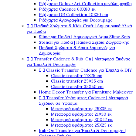
Ριζόχαρτα Deluxe Art Collection μεγάλα μεγέθη
Ριζόχαρτα Cadence 60X80 εκ.
Ριζόχαρτα DR Collection 40X30 cm
Ριζόχαρτα Αγιογραφίες για Decoupage


Παιδικά Χρώματα & Kids Craft | Δημιουργικά Υλικά
για Παιδιά
Slime για Παιδιά | Δημιουργικά Aqua Slime Sets
Stencil για Παιδιά | Παιδικά Σχέδια Ζωγραφικής
Παιδικά Χρώματα & Δακτυλομπογιές για
Δημιουργία


Transfer Cadence & Rub-On | Μεταφορά Εικόνας
για Έπιπλα & Decoupage


Classic Transfer Cadence για Έπιπλα & DIY
Classic transfer 17Χ25 cm
Classic transfer 25Χ35 cm
Classic transfer 35Χ50 cm
Home Decor Transfer για Furniture Makeover


Transfer Υφάσματος Cadence | Μεταφορά
Σχεδίων σε Ύφασμα
Μεταφορά υφάσματος 25Χ35 εκ
Μεταφορά υφάσματος 21Χ30 εκ.
Μεταφορά υφάσματος 30Χ42 εκ.
Μεταφορά υφάσματος 25Χ25 εκ.
Rub-On Transfer για Έπιπλα & Decoupage |