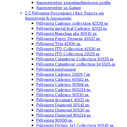
Χαρτοπετσέτες επαναλαμβανόμενα μοτίβα
Χαρτοπετσέτες με ζωάκια


Ριζόχαρτα Decoupage | Rice Papers για
Χειροτεχνία & Δημιουργίες
Ριζόχαρτα Cadence collection 42X30 εκ
Ριζόχαρτα metal leaf Cadence 42X31 εκ
Ριζόχαρτα Nagehan aka 30X42 εκ.
Ριζόχαρτα Paper Designs 45X32 εκ.
Ριζόχαρτα Tela 42Χ30 εκ.
Ριζόχαρτα ITD Collection 42X30 εκ
Ριζόχαρτα ITD Collection 21X29 εκ
Ριζόχαρτα Calambour Collection 50X35 εκ
Ριζόχαρτα Calambour collection 34,5X25 εκ
Ριζόχαρτα μονόχρωμα
Ριζόχαρτα Cadence 21Χ29,7 εκ
Ριζόχαρτα Cadence 60X62 εκ.
Ριζόχαρτα Cadence 30X68 εκ.
Ριζόχαρτα Cadence 90X214 εκ.
Ριζόχαρτα Cadence 30X30 εκ.
Ριζόχαρτα dreamart 41X32 εκ.
Ριζόχαρτα Diamond 30X42 εκ.
Ριζόχαρτα Diamond 30X30 εκ.
Ριζόχαρτα Diamond 90x214 εκ.
Ριζόχαρτα 90X90 εκ.
Ριζόχαρτα Deluxe Art Collection 30X42 εκ.