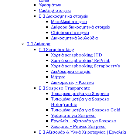
Υφασμάτινα
Casting στοιχεία


Διακοσμητικά στοιχεία
Μεταλλικά στοιχεία
Διάφορα διακοσμητικά στοιχεία
Chipboard στοιχεία
Διακοσμητικά λουλούδια


Διάφορα


Scrapbooking
Χαρτιά scrapbooking ITD
Χαρτιά scrapbooking RePrint
Χαρτιά scrapbooking Scrapberry's
Διπλόκαρφα στοιχεία
Μήτρες
Διακορευτές - Κοπτικά


Sospeso Trasparente
Τυπωμένα μοτίβα για Sospeso
Τυπωμένα μοτίβα για Sospeso
Holographic
Τυπωμένα μοτίβα για Sospeso Gold
Υφάσματα για Sospeso
Εργαλεία - αξεσουάρ για Sospeso
Χρώματα - Ρητίνες Sospeso


Αξεσουάρ & Υλικά Χειροτεχνίας | Εργαλεία