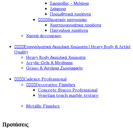
Σφραγίδες - Μελάνια
Διάφορα
Προωθητικά προϊόντα




Θεματικές κατηγορίες
Χριστουγεννιάτικα προϊόντα
Πασχαλινά προϊόντα
Χαρτιά decoupage




Επαγγελματικά Ακρυλικά Χρώματα | Heavy Body & Artist
Quality
Heavy Body Ακρυλικά Χρώματα
Acrylic Gels & Mediums
Gesso & Αστάρια Ζωγραφικής




Cadence Professional




Decorative Finishes
Concrete Stucco Professional
Venetian touch marble texture
Metallic Finishes
Προτάσεις