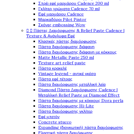
Σπρέι εφέ μαρμάρου Cadence 200 ml
Γκλίτερ χρώματα Cadence 70 ml
Εφέ μαρμάρου Cadence
Μαρκαδόροι Pilot Pintor
Σκόνες embossing Wow


Πάστες Διαμόρφωσης & Relief Paste Cadence |
Texture & Ανάγλυφα Εφέ
Κλασικές πάστες διαμόρφωσης
Πάστα διαμόρφωσης διάφανη
Πάστα διαμόρφωσης διάφανη με κόκκους
Matte Metallic Paste 250 ml
Texture art relief paste
Πάστα κρακελέ
Vintage legend - αντικέ γκέσο
Πάστα εφέ πέτρας
Πάστα διαμόρφωσης μεταλλική λεία
Diamond Πάστα Διαμόρφωσης Cadence |
Μεταλλική Relief Paste με Diamond Effect
Πάστα διαμόρφωσης με κόκκους Dora perla
Πάστα διαμόρφωσης Hi-Lite
Πάστα διαμόρφωσης γκλίτερ
Εφέ μπετόν
Concrete stucco
Expanding (διογκωτική) πάστα διαμόρφωσης
Ελαστική πάστα διαμόφωσης