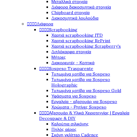
Μεταλλικά στοιχεία
Διάφορα διακοσμητικά στοιχεία
Chipboard στοιχεία
Διακοσμητικά λουλούδια




Διάφορα




Scrapbooking
Χαρτιά scrapbooking ITD
Χαρτιά scrapbooking RePrint
Χαρτιά scrapbooking Scrapberry's
Διπλόκαρφα στοιχεία
Μήτρες
Διακορευτές - Κοπτικά




Sospeso Trasparente
Τυπωμένα μοτίβα για Sospeso
Τυπωμένα μοτίβα για Sospeso
Holographic
Τυπωμένα μοτίβα για Sospeso Gold
Υφάσματα για Sospeso
Εργαλεία - αξεσουάρ για Sospeso
Χρώματα - Ρητίνες Sospeso




Αξεσουάρ & Υλικά Χειροτεχνίας | Εργαλεία
Decoupage & DIY
Καλούπια σιλικόνης
Πηλός αέρος
Σκόνη γκλίττερ Cadence