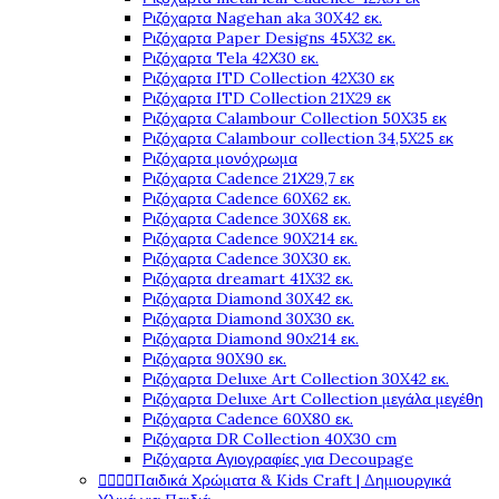
Ριζόχαρτα Nagehan aka 30X42 εκ.
Ριζόχαρτα Paper Designs 45X32 εκ.
Ριζόχαρτα Tela 42Χ30 εκ.
Ριζόχαρτα ITD Collection 42X30 εκ
Ριζόχαρτα ITD Collection 21X29 εκ
Ριζόχαρτα Calambour Collection 50X35 εκ
Ριζόχαρτα Calambour collection 34,5X25 εκ
Ριζόχαρτα μονόχρωμα
Ριζόχαρτα Cadence 21Χ29,7 εκ
Ριζόχαρτα Cadence 60X62 εκ.
Ριζόχαρτα Cadence 30X68 εκ.
Ριζόχαρτα Cadence 90X214 εκ.
Ριζόχαρτα Cadence 30X30 εκ.
Ριζόχαρτα dreamart 41X32 εκ.
Ριζόχαρτα Diamond 30X42 εκ.
Ριζόχαρτα Diamond 30X30 εκ.
Ριζόχαρτα Diamond 90x214 εκ.
Ριζόχαρτα 90X90 εκ.
Ριζόχαρτα Deluxe Art Collection 30X42 εκ.
Ριζόχαρτα Deluxe Art Collection μεγάλα μεγέθη
Ριζόχαρτα Cadence 60X80 εκ.
Ριζόχαρτα DR Collection 40X30 cm
Ριζόχαρτα Αγιογραφίες για Decoupage




Παιδικά Χρώματα & Kids Craft | Δημιουργικά