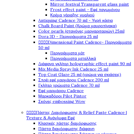
Mirror festival Transparent glass paint
Frost effect paint - Εφέ παγωμένου
Κρέμα χάραξης γυαλιού
Antiquing Cadence 70 ml - Υγρή κάσια
Chalk Board Paint (Χρώμα μαυροπίνακα)
Color pearls (σταγόνες μαργαριταριών) 25ml
Dora 3D - Περιγράμματα 25 ml




Dimensional Paint Cadence- Περιγράμματα
50 ml
Περιγράμματα μάτ
Περιγράμματα μεταλλικά
Διάφανο γκλίτερ holographic effect paint 90 ml
Mix Media Spray Ink Cadence 25 ml
Top Coat Glaze 25 ml (χρώμα για σκιάσεις)
Σπρέι εφέ μαρμάρου Cadence 200 ml
Γκλίτερ χρώματα Cadence 70 ml
Εφέ μαρμάρου Cadence
Μαρκαδόροι Pilot Pintor
Σκόνες embossing Wow




Πάστες Διαμόρφωσης & Relief Paste Cadence |
Texture & Ανάγλυφα Εφέ
Κλασικές πάστες διαμόρφωσης
Πάστα διαμόρφωσης διάφανη