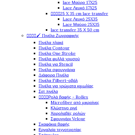
lace Μαύρο 17X25
Lace Λευκό 17X25




25 X 35 cm lace transfer
Lace Λευκό 25X35
Lace Μαύρο 25X35
lace transfer 35 Χ 50 cm




🖌️ Πινέλα Ζωγραφικής
Πινέλα πλακέ
Πινέλα Contour
Πινέλα One Stroke
Πινέλα φυλλά χρυσού
Πινέλα για Stencil
Πινέλα σφουγγάρια
Διάφορα Πινέλα
Πινέλα Filbert-οβάλ
Πινέλα για χρώματα κιμωλίας
Σετ πινέλα




Ρολά βαφής - Rollex
Microfiber από μικροίνες
Κλώστινο ριγέ
Χειρολαβές ρολών
Σφουγγάρι Velour
Σκαφάκια βαφής
Εργαλεία τεχνοτροπίας