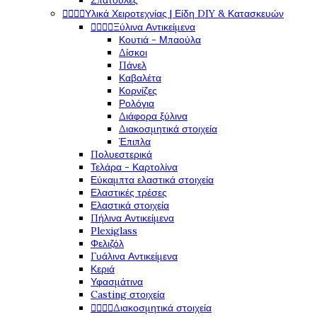
Σπάτουλες




Υλικά Χειροτεχνίας | Είδη DIY & Κατασκευών




Ξύλινα Αντικείμενα
Κουτιά - Μπαούλα
Δίσκοι
Πάνελ
Καβαλέτα
Κορνίζες
Ρολόγια
Διάφορα ξύλινα
Διακοσμητικά στοιχεία
Έπιπλα
Πολυεστερικά
Τελάρα - Καρτολίνα
Εύκαμπτα ελαστικά στοιχεία
Ελαστικές τρέσες
Ελαστικά στοιχεία
Πήλινα Αντικείμενα
Plexiglass
Φελιζόλ
Γυάλινα Αντικείμενα
Κεριά
Υφασμάτινα
Casting στοιχεία




Διακοσμητικά στοιχεία