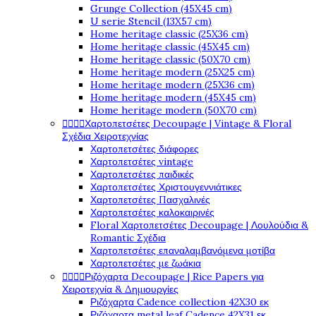
Grunge Collection (45X45 cm)
U serie Stencil (13X57 cm)
Home heritage classic (25X36 cm)
Home heritage classic (45X45 cm)
Home heritage classic (50X70 cm)
Home heritage modern (25X25 cm)
Home heritage modern (25X36 cm)
Home heritage modern (45X45 cm)
Home heritage modern (50X70 cm)




Χαρτοπετσέτες Decoupage | Vintage & Floral
Σχέδια Χειροτεχνίας
Χαρτοπετσέτες διάφορες
Χαρτοπετσέτες vintage
Χαρτοπετσέτες παιδικές
Χαρτοπετσέτες Χριστουγεννιάτικες
Χαρτοπετσέτες Πασχαλινές
Χαρτοπετσέτες καλοκαιρινές
Floral Χαρτοπετσέτες Decoupage | Λουλούδια &
Romantic Σχέδια
Χαρτοπετσέτες επαναλαμβανόμενα μοτίβα
Χαρτοπετσέτες με ζωάκια




Ριζόχαρτα Decoupage | Rice Papers για
Χειροτεχνία & Δημιουργίες
Ριζόχαρτα Cadence collection 42X30 εκ
Ριζόχαρτα metal leaf Cadence 42X31 εκ