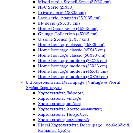
Mixed media Stencil Serie (21X30 cm)
NBC Serie (21X30)
Private serie (25X35 cm)
Lace serie-Δαντέλα (25 X 35 cm)
BN serie (25 X 35 cm)
Home Decor serie (45X45 cm)
Grunge Collection (45X45 cm)
U serie Stencil (13X57 cm)
Home heritage classic (25X36 cm)
Home heritage classic (45X45 cm)
Home heritage classic (50X70 cm)
Home heritage modern (25X25 cm)
Home heritage modern (25X36 cm)
Home heritage modern (45X45 cm)
Home heritage modern (50X70 cm)


Χαρτοπετσέτες Decoupage | Vintage & Floral
Σχέδια Χειροτεχνίας
Χαρτοπετσέτες διάφορες
Χαρτοπετσέτες vintage
Χαρτοπετσέτες παιδικές
Χαρτοπετσέτες Χριστουγεννιάτικες
Χαρτοπετσέτες Πασχαλινές
Χαρτοπετσέτες καλοκαιρινές
Floral Χαρτοπετσέτες Decoupage | Λουλούδια &
Romantic Σχέδια