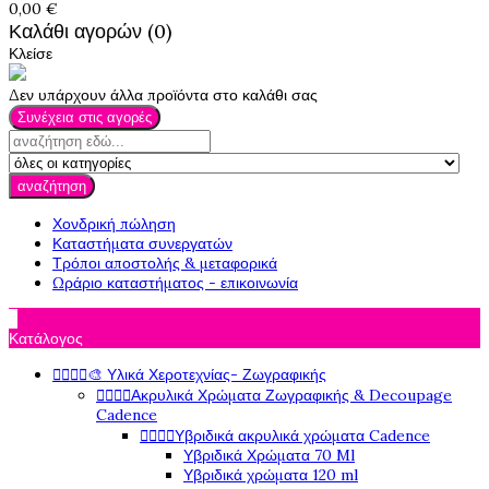
0,00 €
Καλάθι αγορών (0)
Κλείσε
Δεν υπάρχουν άλλα προϊόντα στο καλάθι σας
Συνέχεια στις αγορές
αναζήτηση
Χονδρική πώληση
Καταστήματα συνεργατών
Τρόποι αποστολής & μεταφορικά
Ωράριο καταστήματος - επικοινωνία

Κατάλογος




🎨 Υλικά Χεροτεχνίας- Ζωγραφικής




Ακρυλικά Χρώματα Ζωγραφικής & Decoupage
Cadence




Υβριδικά ακρυλικά χρώματα Cadence
Υβριδικά Χρώματα 70 Ml
Υβριδικά χρώματα 120 ml