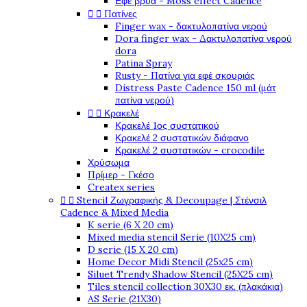
Εφέ βρύα - Moss effect Cadence


Πατίνες
Finger wax - δακτυλοπατίνα νερού
Dora finger wax - Δακτυλοπατίνα νερού
dora
Patina Spray
Rusty - Πατίνα για εφέ σκουριάς
Distress Paste Cadence 150 ml (μάτ
πατίνα νερού)


Κρακελέ
Κρακελέ 1ος συστατικού
Κρακελέ 2 συστατικών διάφανο
Κρακελέ 2 συστατικών - crocodile
Χρύσωμα
Πρίμερ - Γκέσο
Createx series


Stencil Ζωγραφικής & Decoupage | Στένσιλ
Cadence & Mixed Media
K serie (6 X 20 cm)
Mixed media stencil Serie (10X25 cm)
D serie (15 X 20 cm)
Home Decor Midi Stencil (25x25 cm)
Siluet Trendy Shadow Stencil (25X25 cm)
Tiles stencil collection 30X30 εκ. (πλακάκια)
AS Serie (21X30)