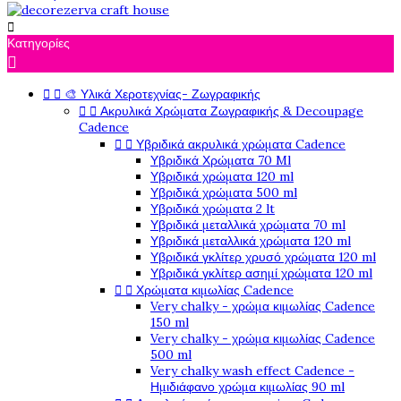

Κατηγορίες



🎨 Υλικά Χεροτεχνίας- Ζωγραφικής


Ακρυλικά Χρώματα Ζωγραφικής & Decoupage
Cadence


Υβριδικά ακρυλικά χρώματα Cadence
Υβριδικά Χρώματα 70 Ml
Υβριδικά χρώματα 120 ml
Υβριδικά χρώματα 500 ml
Υβριδικά χρώματα 2 lt
Υβριδικά μεταλλικά χρώματα 70 ml
Υβριδικά μεταλλικά χρώματα 120 ml
Υβριδικά γκλίτερ χρυσό χρώματα 120 ml
Υβριδικά γκλίτερ ασημί χρώματα 120 ml


Χρώματα κιμωλίας Cadence
Very chalky - χρώμα κιμωλίας Cadence
150 ml
Very chalky - χρώμα κιμωλίας Cadence
500 ml
Very chalky wash effect Cadence -
Ημιδιάφανο χρώμα κιμωλίας 90 ml