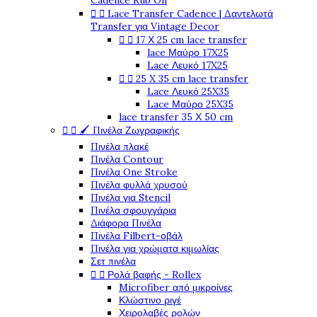
Cadence Rub On


Lace Transfer Cadence | Δαντελωτά
Transfer για Vintage Decor


17 Χ 25 cm lace transfer
lace Μαύρο 17X25
Lace Λευκό 17X25


25 X 35 cm lace transfer
Lace Λευκό 25X35
Lace Μαύρο 25X35
lace transfer 35 Χ 50 cm


🖌️ Πινέλα Ζωγραφικής
Πινέλα πλακέ
Πινέλα Contour
Πινέλα One Stroke
Πινέλα φυλλά χρυσού
Πινέλα για Stencil
Πινέλα σφουγγάρια
Διάφορα Πινέλα
Πινέλα Filbert-οβάλ
Πινέλα για χρώματα κιμωλίας
Σετ πινέλα


Ρολά βαφής - Rollex
Microfiber από μικροίνες
Κλώστινο ριγέ
Χειρολαβές ρολών