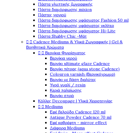
Πάστα γλυπτικής ζωγραφικής
Πάστα διαμόρφωσης mixion
Πάστες χιονιού
Πάστα διαμόρφωσης υφάσματος Fashion 50 ml
Πάστα διαμόρφωσης υφάσματος γκλίτερ
Πάστα διαμόρφωσης υφάσματος Hi-Lite
Πάστα Shabby Chic -Μάτ


Cadence Mediums & Υλικά Ζωγραφικής | Gel &
Βοηθητικά Χρώματα


Βερνίκια Φινιρίσματος
Βερνίκια νερού
Βερνίκι ultimate glaze Cadence
Βερνίκι πέτρας (aqua stone Cadence)
Colouron varnish (Βερνικόχρωμα)
Βερνίκι με βάση διαλύτες
Υγρό γυαλί / resin
Κεριά παλαίωσης
Βερνίκι σπρέι
Κόλλες Decoupage | Υλικά Χειροτεχνίας


Mediums
Εφέ βελούδο Cadence 120 ml
Antique Powder Cadence 70 ml
Εφέ καθρέφτη - mirror effect
Διάφορα Mediums