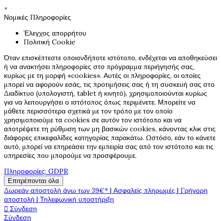
×
Νομικές Πληροφορίες
Έλεγχος απορρήτου
Πολιτική Cookie
Όταν επισκέπτεστε οποιονδήποτε ιστότοπο, ενδέχεται να αποθηκεύσει
ή να ανακτήσει πληροφορίες στο πρόγραμμα περιήγησής σας,
κυρίως με τη μορφή «cookies». Αυτές οι πληροφορίες, οι οποίες
μπορεί να αφορούν εσάς, τις προτιμήσεις σας ή τη συσκευή σας στο
Διαδίκτυο (υπολογιστή, tablet ή κινητό), χρησιμοποιούνται κυρίως
για να λειτουργήσει ο ιστότοπος όπως περιμένετε. Μπορείτε να
μάθετε περισσότερα σχετικά με τον τρόπο με τον οποίο
χρησιμοποιούμε τα cookies σε αυτόν τον ιστότοπο και να
αποτρέψετε τη ρύθμιση των μη βασικών cookies, κάνοντας κλικ στις
διάφορες επικεφαλίδες κατηγορίας παρακάτω. Ωστόσο, εάν το κάνετε
αυτό, μπορεί να επηρεάσει την εμπειρία σας από τον ιστότοπο και τις
υπηρεσίες που μπορούμε να προσφέρουμε.
Πληροφορίες: GDPR
Επιτρέπονται όλα
Δωρεάν αποστολή άνω των 39€* | Ασφαλείς πληρωμές | Γρήγορη
αποστολή | Τηλεφωνική υποστήριξη

Σύνδεση
Σύνδεση