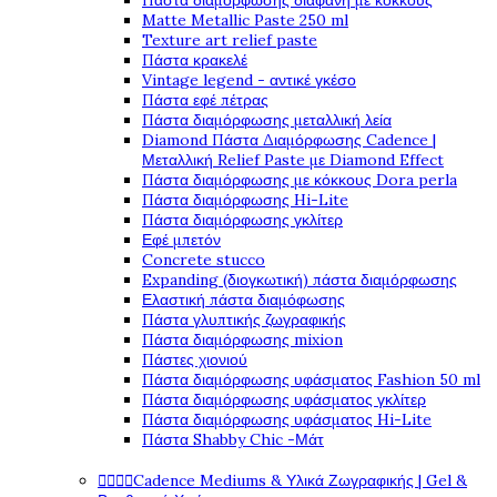
Πάστα διαμόρφωσης διάφανη με κόκκους
Matte Metallic Paste 250 ml
Texture art relief paste
Πάστα κρακελέ
Vintage legend - αντικέ γκέσο
Πάστα εφέ πέτρας
Πάστα διαμόρφωσης μεταλλική λεία
Diamond Πάστα Διαμόρφωσης Cadence |
Μεταλλική Relief Paste με Diamond Effect
Πάστα διαμόρφωσης με κόκκους Dora perla
Πάστα διαμόρφωσης Hi-Lite
Πάστα διαμόρφωσης γκλίτερ
Εφέ μπετόν
Concrete stucco
Expanding (διογκωτική) πάστα διαμόρφωσης
Ελαστική πάστα διαμόφωσης
Πάστα γλυπτικής ζωγραφικής
Πάστα διαμόρφωσης mixion
Πάστες χιονιού
Πάστα διαμόρφωσης υφάσματος Fashion 50 ml
Πάστα διαμόρφωσης υφάσματος γκλίτερ
Πάστα διαμόρφωσης υφάσματος Hi-Lite
Πάστα Shabby Chic -Μάτ




Cadence Mediums & Υλικά Ζωγραφικής | Gel &