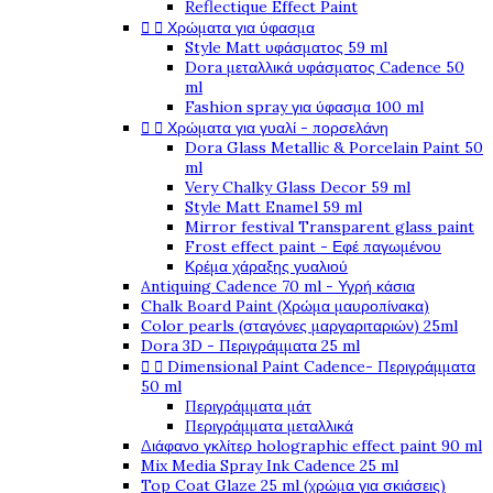
Reflectique Effect Paint


Χρώματα για ύφασμα
Style Matt υφάσματος 59 ml
Dora μεταλλικά υφάσματος Cadence 50
ml
Fashion spray για ύφασμα 100 ml


Χρώματα για γυαλί - πορσελάνη
Dora Glass Metallic & Porcelain Paint 50
ml
Very Chalky Glass Decor 59 ml
Style Matt Enamel 59 ml
Mirror festival Transparent glass paint
Frost effect paint - Εφέ παγωμένου
Κρέμα χάραξης γυαλιού
Antiquing Cadence 70 ml - Υγρή κάσια
Chalk Board Paint (Χρώμα μαυροπίνακα)
Color pearls (σταγόνες μαργαριταριών) 25ml
Dora 3D - Περιγράμματα 25 ml


Dimensional Paint Cadence- Περιγράμματα
50 ml
Περιγράμματα μάτ
Περιγράμματα μεταλλικά
Διάφανο γκλίτερ holographic effect paint 90 ml
Mix Media Spray Ink Cadence 25 ml
Top Coat Glaze 25 ml (χρώμα για σκιάσεις)