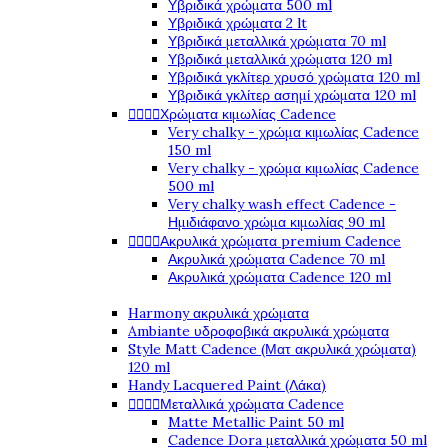
Υβριδικά χρώματα 500 ml
Υβριδικά χρώματα 2 lt
Υβριδικά μεταλλικά χρώματα 70 ml
Υβριδικά μεταλλικά χρώματα 120 ml
Υβριδικά γκλίτερ χρυσό χρώματα 120 ml
Υβριδικά γκλίτερ ασημί χρώματα 120 ml




Χρώματα κιμωλίας Cadence
Very chalky - χρώμα κιμωλίας Cadence
150 ml
Very chalky - χρώμα κιμωλίας Cadence
500 ml
Very chalky wash effect Cadence -
Ημιδιάφανο χρώμα κιμωλίας 90 ml




Ακρυλικά χρώματα premium Cadence
Ακρυλικά χρώματα Cadence 70 ml
Ακρυλικά χρώματα Cadence 120 ml
Harmony ακρυλικά χρώματα
Ambiante υδροφοβικά ακρυλικά χρώματα
Style Matt Cadence (Ματ ακρυλικά χρώματα)
120 ml
Handy Lacquered Paint (Λάκα)




Μεταλλικά χρώματα Cadence
Matte Metallic Paint 50 ml
Cadence Dora μεταλλικά χρώματα 50 ml