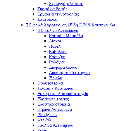
Σφουγγάρι Velour
Σκαφάκια βαφής
Εργαλεία τεχνοτροπίας
Σπάτουλες


Υλικά Χειροτεχνίας | Είδη DIY & Κατασκευών


Ξύλινα Αντικείμενα
Κουτιά - Μπαούλα
Δίσκοι
Πάνελ
Καβαλέτα
Κορνίζες
Ρολόγια
Διάφορα ξύλινα
Διακοσμητικά στοιχεία
Έπιπλα
Πολυεστερικά
Τελάρα - Καρτολίνα
Εύκαμπτα ελαστικά στοιχεία
Ελαστικές τρέσες
Ελαστικά στοιχεία
Πήλινα Αντικείμενα
Plexiglass
Φελιζόλ
Γυάλινα Αντικείμενα
Κεριά