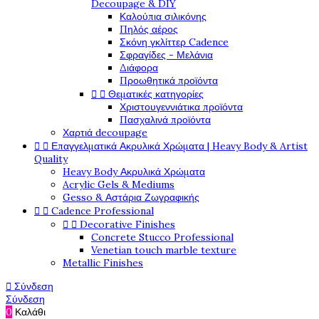
Decoupage & DIY
Καλούπια σιλικόνης
Πηλός αέρος
Σκόνη γκλίττερ Cadence
Σφραγίδες - Μελάνια
Διάφορα
Προωθητικά προϊόντα


Θεματικές κατηγορίες
Χριστουγεννιάτικα προϊόντα
Πασχαλινά προϊόντα
Χαρτιά decoupage


Επαγγελματικά Ακρυλικά Χρώματα | Heavy Body & Artist
Quality
Heavy Body Ακρυλικά Χρώματα
Acrylic Gels & Mediums
Gesso & Αστάρια Ζωγραφικής


Cadence Professional


Decorative Finishes
Concrete Stucco Professional
Venetian touch marble texture
Metallic Finishes

Σύνδεση
Σύνδεση
0
Καλάθι