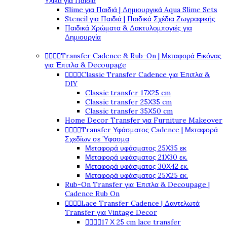
Υλικά για Παιδιά
Slime για Παιδιά | Δημιουργικά Aqua Slime Sets
Stencil για Παιδιά | Παιδικά Σχέδια Ζωγραφικής
Παιδικά Χρώματα & Δακτυλομπογιές για
Δημιουργία




Transfer Cadence & Rub-On | Μεταφορά Εικόνας
για Έπιπλα & Decoupage




Classic Transfer Cadence για Έπιπλα &
DIY
Classic transfer 17Χ25 cm
Classic transfer 25Χ35 cm
Classic transfer 35Χ50 cm
Home Decor Transfer για Furniture Makeover




Transfer Υφάσματος Cadence | Μεταφορά
Σχεδίων σε Ύφασμα
Μεταφορά υφάσματος 25Χ35 εκ
Μεταφορά υφάσματος 21Χ30 εκ.
Μεταφορά υφάσματος 30Χ42 εκ.
Μεταφορά υφάσματος 25Χ25 εκ.
Rub-On Transfer για Έπιπλα & Decoupage |
Cadence Rub On




Lace Transfer Cadence | Δαντελωτά
Transfer για Vintage Decor




17 Χ 25 cm lace transfer