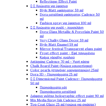
Reflectique Effect Paint


Χρώματα για ύφασμα
Style Matt υφάσματος 59 ml
Dora μεταλλικά υφάσματος Cadence 50
ml
Fashion spray για ύφασμα 100 ml


Χρώματα για γυαλί - πορσελάνη
Dora Glass Metallic & Porcelain Paint 50
ml
Very Chalky Glass Decor 59 ml
Style Matt Enamel 59 ml
Mirror festival Transparent glass paint
Frost effect paint - Εφέ παγωμένου
Κρέμα χάραξης γυαλιού
Antiquing Cadence 70 ml - Υγρή κάσια
Chalk Board Paint (Χρώμα μαυροπίνακα)
Color pearls (σταγόνες μαργαριταριών) 25ml
Dora 3D - Περιγράμματα 25 ml


Dimensional Paint Cadence- Περιγράμματα
50 ml
Περιγράμματα μάτ
Περιγράμματα μεταλλικά
Διάφανο γκλίτερ holographic effect paint 90 ml
Mix Media Spray Ink Cadence 25 ml
Top Coat Glaze 25 ml (χρώμα για σκιάσεις)