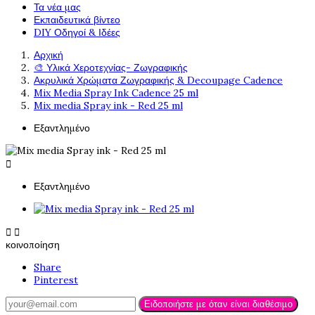
Τα νέα μας
Εκπαιδευτικά βίντεο
DIY Οδηγοί & Ιδέες
Αρχική
🎨 Υλικά Χεροτεχνίας- Ζωγραφικής
Ακρυλικά Χρώματα Ζωγραφικής & Decoupage Cadence
Mix Media Spray Ink Cadence 25 ml
Mix media Spray ink - Red 25 ml
Εξαντλημένο

Εξαντλημένο


κοινοποίηση
Share
Pinterest
Ειδοποιήστε με όταν είναι διαθέσιμο