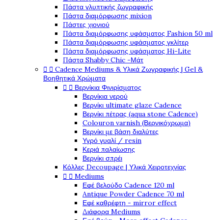
Πάστα γλυπτικής ζωγραφικής
Πάστα διαμόρφωσης mixion
Πάστες χιονιού
Πάστα διαμόρφωσης υφάσματος Fashion 50 ml
Πάστα διαμόρφωσης υφάσματος γκλίτερ
Πάστα διαμόρφωσης υφάσματος Hi-Lite
Πάστα Shabby Chic -Μάτ


Cadence Mediums & Υλικά Ζωγραφικής | Gel &
Βοηθητικά Χρώματα


Βερνίκια Φινιρίσματος
Βερνίκια νερού
Βερνίκι ultimate glaze Cadence
Βερνίκι πέτρας (aqua stone Cadence)
Colouron varnish (Βερνικόχρωμα)
Βερνίκι με βάση διαλύτες
Υγρό γυαλί / resin
Κεριά παλαίωσης
Βερνίκι σπρέι
Κόλλες Decoupage | Υλικά Χειροτεχνίας


Mediums
Εφέ βελούδο Cadence 120 ml
Antique Powder Cadence 70 ml
Εφέ καθρέφτη - mirror effect
Διάφορα Mediums