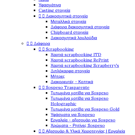
Υφασμάτινα
Casting στοιχεία


Διακοσμητικά στοιχεία
Μεταλλικά στοιχεία
Διάφορα διακοσμητικά στοιχεία
Chipboard στοιχεία
Διακοσμητικά λουλούδια


Διάφορα


Scrapbooking
Χαρτιά scrapbooking ITD
Χαρτιά scrapbooking RePrint
Χαρτιά scrapbooking Scrapberry's
Διπλόκαρφα στοιχεία
Μήτρες
Διακορευτές - Κοπτικά


Sospeso Trasparente
Τυπωμένα μοτίβα για Sospeso
Τυπωμένα μοτίβα για Sospeso
Holographic
Τυπωμένα μοτίβα για Sospeso Gold
Υφάσματα για Sospeso
Εργαλεία - αξεσουάρ για Sospeso
Χρώματα - Ρητίνες Sospeso


Αξεσουάρ & Υλικά Χειροτεχνίας | Εργαλεία