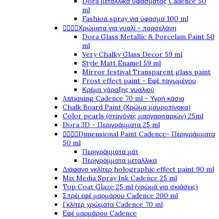
Dora μεταλλικά υφάσματος Cadence 50
ml
Fashion spray για ύφασμα 100 ml




Χρώματα για γυαλί - πορσελάνη
Dora Glass Metallic & Porcelain Paint 50
ml
Very Chalky Glass Decor 59 ml
Style Matt Enamel 59 ml
Mirror festival Transparent glass paint
Frost effect paint - Εφέ παγωμένου
Κρέμα χάραξης γυαλιού
Antiquing Cadence 70 ml - Υγρή κάσια
Chalk Board Paint (Χρώμα μαυροπίνακα)
Color pearls (σταγόνες μαργαριταριών) 25ml
Dora 3D - Περιγράμματα 25 ml




Dimensional Paint Cadence- Περιγράμματα
50 ml
Περιγράμματα μάτ
Περιγράμματα μεταλλικά
Διάφανο γκλίτερ holographic effect paint 90 ml
Mix Media Spray Ink Cadence 25 ml
Top Coat Glaze 25 ml (χρώμα για σκιάσεις)
Σπρέι εφέ μαρμάρου Cadence 200 ml
Γκλίτερ χρώματα Cadence 70 ml
Εφέ μαρμάρου Cadence