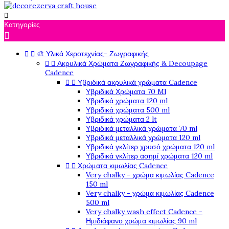

Κατηγορίες



🎨 Υλικά Χεροτεχνίας- Ζωγραφικής


Ακρυλικά Χρώματα Ζωγραφικής & Decoupage
Cadence


Υβριδικά ακρυλικά χρώματα Cadence
Υβριδικά Χρώματα 70 Ml
Υβριδικά χρώματα 120 ml
Υβριδικά χρώματα 500 ml
Υβριδικά χρώματα 2 lt
Υβριδικά μεταλλικά χρώματα 70 ml
Υβριδικά μεταλλικά χρώματα 120 ml
Υβριδικά γκλίτερ χρυσό χρώματα 120 ml
Υβριδικά γκλίτερ ασημί χρώματα 120 ml


Χρώματα κιμωλίας Cadence
Very chalky - χρώμα κιμωλίας Cadence
150 ml
Very chalky - χρώμα κιμωλίας Cadence
500 ml
Very chalky wash effect Cadence -
Ημιδιάφανο χρώμα κιμωλίας 90 ml