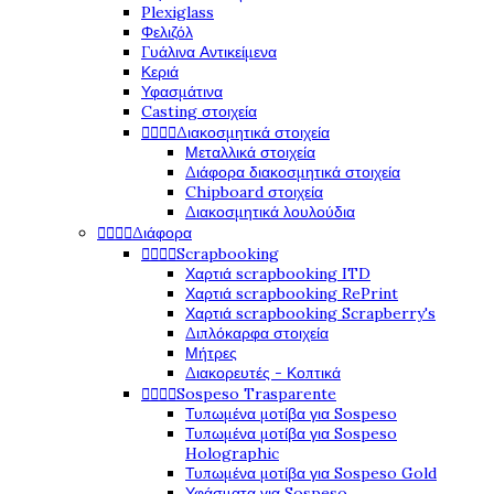
Plexiglass
Φελιζόλ
Γυάλινα Αντικείμενα
Κεριά
Υφασμάτινα
Casting στοιχεία




Διακοσμητικά στοιχεία
Μεταλλικά στοιχεία
Διάφορα διακοσμητικά στοιχεία
Chipboard στοιχεία
Διακοσμητικά λουλούδια




Διάφορα




Scrapbooking
Χαρτιά scrapbooking ITD
Χαρτιά scrapbooking RePrint
Χαρτιά scrapbooking Scrapberry's
Διπλόκαρφα στοιχεία
Μήτρες
Διακορευτές - Κοπτικά




Sospeso Trasparente
Τυπωμένα μοτίβα για Sospeso
Τυπωμένα μοτίβα για Sospeso
Holographic
Τυπωμένα μοτίβα για Sospeso Gold
Υφάσματα για Sospeso