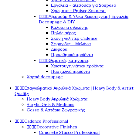
Εργαλεία - αξεσουάρ για Sospeso
Χρώματα - Ρητίνες Sospeso




Αξεσουάρ & Υλικά Χειροτεχνίας | Εργαλεία
Decoupage & DIY
Καλούπια σιλικόνης
Πηλός αέρος
Σκόνη γκλίττερ Cadence
Σφραγίδες - Μελάνια
Διάφορα
Προωθητικά προϊόντα




Θεματικές κατηγορίες
Χριστουγεννιάτικα προϊόντα
Πασχαλινά προϊόντα
Χαρτιά decoupage




Επαγγελματικά Ακρυλικά Χρώματα | Heavy Body & Artist
Quality
Heavy Body Ακρυλικά Χρώματα
Acrylic Gels & Mediums
Gesso & Αστάρια Ζωγραφικής




Cadence Professional




Decorative Finishes
Concrete Stucco Professional