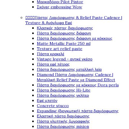
Μαρκαδόροι Pilot Pintor
Σκόνες embossing Wow




Πάστες Διαμόρφωσης & Relief Paste Cadence |
Texture & Ανάγλυφα Εφέ
Κλασικές πάστες διαμόρφωσης
Πάστα διαμόρφωσης διάφανη
Πάστα διαμόρφωσης διάφανη με κόκκους
Matte Metallic Paste 250 ml
Texture art relief paste
Πάστα κρακελέ
Vintage legend - αντικέ γκέσο
Πάστα εφέ πέτρας
Πάστα διαμόρφωσης μεταλλική λεία
Diamond Πάστα Διαμόρφωσης Cadence |
Μεταλλική Relief Paste με Diamond Effect
Πάστα διαμόρφωσης με κόκκους Dora perla
Πάστα διαμόρφωσης Hi-Lite
Πάστα διαμόρφωσης γκλίτερ
Εφέ μπετόν
Concrete stucco
Expanding (διογκωτική) πάστα διαμόρφωσης
Ελαστική πάστα διαμόφωσης
Πάστα γλυπτικής ζωγραφικής
Πάστα διαμόρφωσης mixion