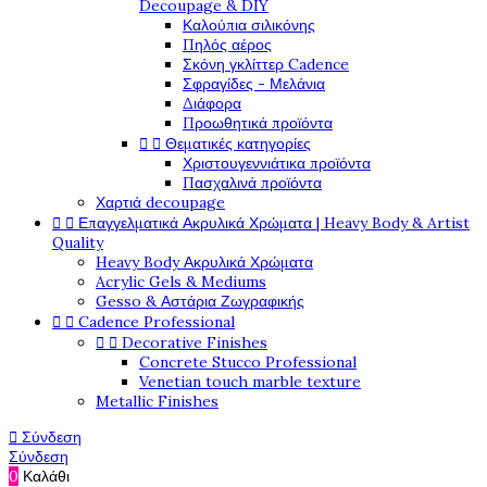
Decoupage & DIY
Καλούπια σιλικόνης
Πηλός αέρος
Σκόνη γκλίττερ Cadence
Σφραγίδες - Μελάνια
Διάφορα
Προωθητικά προϊόντα


Θεματικές κατηγορίες
Χριστουγεννιάτικα προϊόντα
Πασχαλινά προϊόντα
Χαρτιά decoupage


Επαγγελματικά Ακρυλικά Χρώματα | Heavy Body & Artist
Quality
Heavy Body Ακρυλικά Χρώματα
Acrylic Gels & Mediums
Gesso & Αστάρια Ζωγραφικής


Cadence Professional


Decorative Finishes
Concrete Stucco Professional
Venetian touch marble texture
Metallic Finishes

Σύνδεση
Σύνδεση
0
Καλάθι