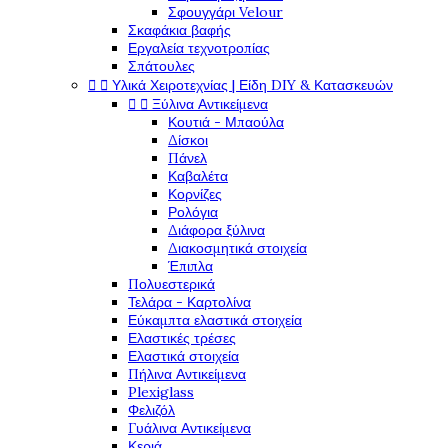
Σφουγγάρι Velour
Σκαφάκια βαφής
Εργαλεία τεχνοτροπίας
Σπάτουλες


Υλικά Χειροτεχνίας | Είδη DIY & Κατασκευών


Ξύλινα Αντικείμενα
Κουτιά - Μπαούλα
Δίσκοι
Πάνελ
Καβαλέτα
Κορνίζες
Ρολόγια
Διάφορα ξύλινα
Διακοσμητικά στοιχεία
Έπιπλα
Πολυεστερικά
Τελάρα - Καρτολίνα
Εύκαμπτα ελαστικά στοιχεία
Ελαστικές τρέσες
Ελαστικά στοιχεία
Πήλινα Αντικείμενα
Plexiglass
Φελιζόλ
Γυάλινα Αντικείμενα
Κεριά