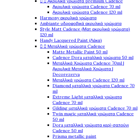


Ακρυλικά χρώματα premium Cadence
Ακρυλικά χρώματα Cadence 70 ml
Ακρυλικά χρώματα Cadence 120 ml
Harmony ακρυλικά χρώματα
Ambiante υδροφοβικά ακρυλικά χρώματα
Style Matt Cadence (Ματ ακρυλικά χρώματα)
120 ml
Handy Lacquered Paint (Λάκα)


Μεταλλικά χρώματα Cadence
Matte Metallic Paint 50 ml
Cadence Dora μεταλλικά χρώματα 50 ml
Μεταλλικά Χρώματα Cadence 70ml |
Ακρυλικά Μεταλλικά Χρώματα |
Decorezerva
Μεταλλικά χρώματα Cadence 120 ml
Diamond μεταλλικά χρώματα Cadence 70
ml
Extreme Light μεταλλικά χρώματα
Cadence 70 ml
Gilding μεταλλικά χρώματα Cadence 70 ml
Twin magic μεταλλικά χρώματα Cadence
50 ml
Dora μεταλλικά χρώματα κερί-σαπούνι
Cadence 50 ml
Prisma metallic paint