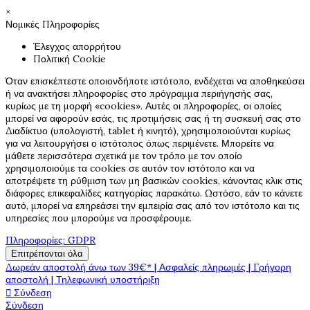
×
Νομικές Πληροφορίες
Έλεγχος απορρήτου
Πολιτική Cookie
Όταν επισκέπτεστε οποιονδήποτε ιστότοπο, ενδέχεται να αποθηκεύσει
ή να ανακτήσει πληροφορίες στο πρόγραμμα περιήγησής σας,
κυρίως με τη μορφή «cookies». Αυτές οι πληροφορίες, οι οποίες
μπορεί να αφορούν εσάς, τις προτιμήσεις σας ή τη συσκευή σας στο
Διαδίκτυο (υπολογιστή, tablet ή κινητό), χρησιμοποιούνται κυρίως
για να λειτουργήσει ο ιστότοπος όπως περιμένετε. Μπορείτε να
μάθετε περισσότερα σχετικά με τον τρόπο με τον οποίο
χρησιμοποιούμε τα cookies σε αυτόν τον ιστότοπο και να
αποτρέψετε τη ρύθμιση των μη βασικών cookies, κάνοντας κλικ στις
διάφορες επικεφαλίδες κατηγορίας παρακάτω. Ωστόσο, εάν το κάνετε
αυτό, μπορεί να επηρεάσει την εμπειρία σας από τον ιστότοπο και τις
υπηρεσίες που μπορούμε να προσφέρουμε.
Πληροφορίες: GDPR
Επιτρέπονται όλα
Δωρεάν αποστολή άνω των 39€* | Ασφαλείς πληρωμές | Γρήγορη
αποστολή | Τηλεφωνική υποστήριξη

Σύνδεση
Σύνδεση