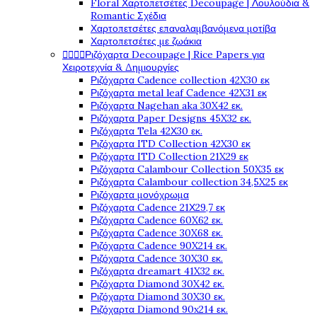
Floral Χαρτοπετσέτες Decoupage | Λουλούδια &
Romantic Σχέδια
Χαρτοπετσέτες επαναλαμβανόμενα μοτίβα
Χαρτοπετσέτες με ζωάκια




Ριζόχαρτα Decoupage | Rice Papers για
Χειροτεχνία & Δημιουργίες
Ριζόχαρτα Cadence collection 42X30 εκ
Ριζόχαρτα metal leaf Cadence 42X31 εκ
Ριζόχαρτα Nagehan aka 30X42 εκ.
Ριζόχαρτα Paper Designs 45X32 εκ.
Ριζόχαρτα Tela 42Χ30 εκ.
Ριζόχαρτα ITD Collection 42X30 εκ
Ριζόχαρτα ITD Collection 21X29 εκ
Ριζόχαρτα Calambour Collection 50X35 εκ
Ριζόχαρτα Calambour collection 34,5X25 εκ
Ριζόχαρτα μονόχρωμα
Ριζόχαρτα Cadence 21Χ29,7 εκ
Ριζόχαρτα Cadence 60X62 εκ.
Ριζόχαρτα Cadence 30X68 εκ.
Ριζόχαρτα Cadence 90X214 εκ.
Ριζόχαρτα Cadence 30X30 εκ.
Ριζόχαρτα dreamart 41X32 εκ.
Ριζόχαρτα Diamond 30X42 εκ.
Ριζόχαρτα Diamond 30X30 εκ.
Ριζόχαρτα Diamond 90x214 εκ.