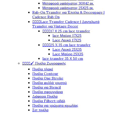
Μεταφορά υφάσματος 30Χ42 εκ.
Μεταφορά υφάσματος 25Χ25 εκ.
Rub-On Transfer για Έπιπλα & Decoupage |
Cadence Rub On




Lace Transfer Cadence | Δαντελωτά
Transfer για Vintage Decor




17 Χ 25 cm lace transfer
lace Μαύρο 17X25
Lace Λευκό 17X25




25 X 35 cm lace transfer
Lace Λευκό 25X35
Lace Μαύρο 25X35
lace transfer 35 Χ 50 cm




🖌️ Πινέλα Ζωγραφικής
Πινέλα πλακέ
Πινέλα Contour
Πινέλα One Stroke
Πινέλα φυλλά χρυσού
Πινέλα για Stencil
Πινέλα σφουγγάρια
Διάφορα Πινέλα
Πινέλα Filbert-οβάλ
Πινέλα για χρώματα κιμωλίας
Σετ πινέλα