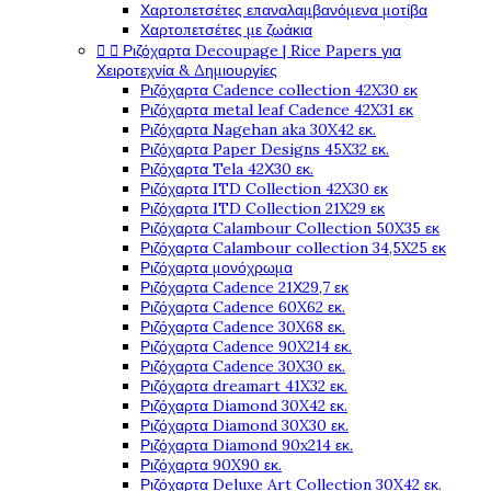
Χαρτοπετσέτες επαναλαμβανόμενα μοτίβα
Χαρτοπετσέτες με ζωάκια


Ριζόχαρτα Decoupage | Rice Papers για
Χειροτεχνία & Δημιουργίες
Ριζόχαρτα Cadence collection 42X30 εκ
Ριζόχαρτα metal leaf Cadence 42X31 εκ
Ριζόχαρτα Nagehan aka 30X42 εκ.
Ριζόχαρτα Paper Designs 45X32 εκ.
Ριζόχαρτα Tela 42Χ30 εκ.
Ριζόχαρτα ITD Collection 42X30 εκ
Ριζόχαρτα ITD Collection 21X29 εκ
Ριζόχαρτα Calambour Collection 50X35 εκ
Ριζόχαρτα Calambour collection 34,5X25 εκ
Ριζόχαρτα μονόχρωμα
Ριζόχαρτα Cadence 21Χ29,7 εκ
Ριζόχαρτα Cadence 60X62 εκ.
Ριζόχαρτα Cadence 30X68 εκ.
Ριζόχαρτα Cadence 90X214 εκ.
Ριζόχαρτα Cadence 30X30 εκ.
Ριζόχαρτα dreamart 41X32 εκ.
Ριζόχαρτα Diamond 30X42 εκ.
Ριζόχαρτα Diamond 30X30 εκ.
Ριζόχαρτα Diamond 90x214 εκ.
Ριζόχαρτα 90X90 εκ.
Ριζόχαρτα Deluxe Art Collection 30X42 εκ.