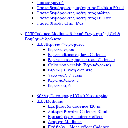
Πάστες χιονιού
Πάστα διαμόρφωσης υφάσματος Fashion 50 ml
Πάστα διαμόρφωσης υφάσματος γκλίτερ
Πάστα διαμόρφωσης υφάσματος Hi-Lite
Πάστα Shabby Chic -Μάτ




Cadence Mediums & Υλικά Ζωγραφικής | Gel &
Βοηθητικά Χρώματα




Βερνίκια Φινιρίσματος
Βερνίκια νερού
Βερνίκι ultimate glaze Cadence
Βερνίκι πέτρας (aqua stone Cadence)
Colouron varnish (Βερνικόχρωμα)
Βερνίκι με βάση διαλύτες
Υγρό γυαλί / resin
Κεριά παλαίωσης
Βερνίκι σπρέι
Κόλλες Decoupage | Υλικά Χειροτεχνίας




Mediums
Εφέ βελούδο Cadence 120 ml
Antique Powder Cadence 70 ml
Εφέ καθρέφτη - mirror effect
Διάφορα Mediums
Εφέ βρύα - Moss effect Cadence