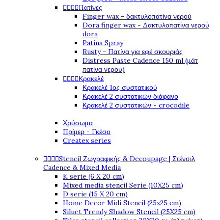




Πατίνες
Finger wax - δακτυλοπατίνα νερού
Dora finger wax - Δακτυλοπατίνα νερού
dora
Patina Spray
Rusty - Πατίνα για εφέ σκουριάς
Distress Paste Cadence 150 ml (μάτ
πατίνα νερού)




Κρακελέ
Κρακελέ 1ος συστατικού
Κρακελέ 2 συστατικών διάφανο
Κρακελέ 2 συστατικών - crocodile
Χρύσωμα
Πρίμερ - Γκέσο
Createx series




Stencil Ζωγραφικής & Decoupage | Στένσιλ
Cadence & Mixed Media
K serie (6 X 20 cm)
Mixed media stencil Serie (10X25 cm)
D serie (15 X 20 cm)
Home Decor Midi Stencil (25x25 cm)
Siluet Trendy Shadow Stencil (25X25 cm)