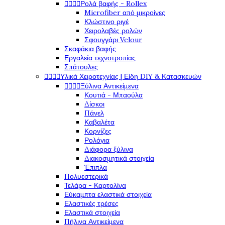




Ρολά βαφής - Rollex
Microfiber από μικροίνες
Κλώστινο ριγέ
Χειρολαβές ρολών
Σφουγγάρι Velour
Σκαφάκια βαφής
Εργαλεία τεχνοτροπίας
Σπάτουλες




Υλικά Χειροτεχνίας | Είδη DIY & Κατασκευών




Ξύλινα Αντικείμενα
Κουτιά - Μπαούλα
Δίσκοι
Πάνελ
Καβαλέτα
Κορνίζες
Ρολόγια
Διάφορα ξύλινα
Διακοσμητικά στοιχεία
Έπιπλα
Πολυεστερικά
Τελάρα - Καρτολίνα
Εύκαμπτα ελαστικά στοιχεία
Ελαστικές τρέσες
Ελαστικά στοιχεία
Πήλινα Αντικείμενα