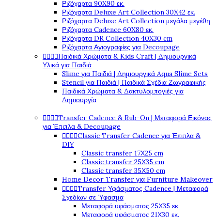
Ριζόχαρτα 90X90 εκ.
Ριζόχαρτα Deluxe Art Collection 30X42 εκ.
Ριζόχαρτα Deluxe Art Collection μεγάλα μεγέθη
Ριζόχαρτα Cadence 60X80 εκ.
Ριζόχαρτα DR Collection 40X30 cm
Ριζόχαρτα Αγιογραφίες για Decoupage




Παιδικά Χρώματα & Kids Craft | Δημιουργικά
Υλικά για Παιδιά
Slime για Παιδιά | Δημιουργικά Aqua Slime Sets
Stencil για Παιδιά | Παιδικά Σχέδια Ζωγραφικής
Παιδικά Χρώματα & Δακτυλομπογιές για
Δημιουργία




Transfer Cadence & Rub-On | Μεταφορά Εικόνας
για Έπιπλα & Decoupage




Classic Transfer Cadence για Έπιπλα &
DIY
Classic transfer 17Χ25 cm
Classic transfer 25Χ35 cm
Classic transfer 35Χ50 cm
Home Decor Transfer για Furniture Makeover




Transfer Υφάσματος Cadence | Μεταφορά
Σχεδίων σε Ύφασμα
Μεταφορά υφάσματος 25Χ35 εκ
Μεταφορά υφάσματος 21Χ30 εκ.