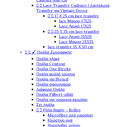
Cadence Rub On


Lace Transfer Cadence | Δαντελωτά
Transfer για Vintage Decor


17 Χ 25 cm lace transfer
lace Μαύρο 17X25
Lace Λευκό 17X25


25 X 35 cm lace transfer
Lace Λευκό 25X35
Lace Μαύρο 25X35
lace transfer 35 Χ 50 cm


🖌️ Πινέλα Ζωγραφικής
Πινέλα πλακέ
Πινέλα Contour
Πινέλα One Stroke
Πινέλα φυλλά χρυσού
Πινέλα για Stencil
Πινέλα σφουγγάρια
Διάφορα Πινέλα
Πινέλα Filbert-οβάλ
Πινέλα για χρώματα κιμωλίας
Σετ πινέλα


Ρολά βαφής - Rollex
Microfiber από μικροίνες
Κλώστινο ριγέ
Χειρολαβές ρολών