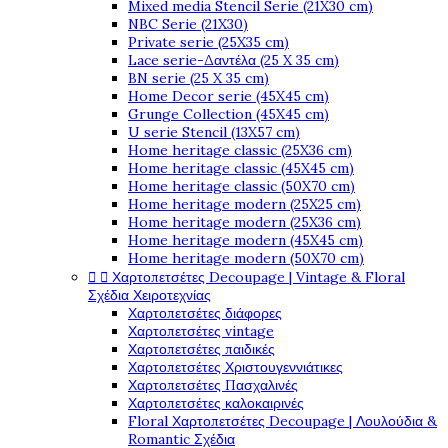
Mixed media Stencil Serie (21X30 cm)
NBC Serie (21X30)
Private serie (25X35 cm)
Lace serie-Δαντέλα (25 X 35 cm)
BN serie (25 X 35 cm)
Home Decor serie (45X45 cm)
Grunge Collection (45X45 cm)
U serie Stencil (13X57 cm)
Home heritage classic (25X36 cm)
Home heritage classic (45X45 cm)
Home heritage classic (50X70 cm)
Home heritage modern (25X25 cm)
Home heritage modern (25X36 cm)
Home heritage modern (45X45 cm)
Home heritage modern (50X70 cm)


Χαρτοπετσέτες Decoupage | Vintage & Floral
Σχέδια Χειροτεχνίας
Χαρτοπετσέτες διάφορες
Χαρτοπετσέτες vintage
Χαρτοπετσέτες παιδικές
Χαρτοπετσέτες Χριστουγεννιάτικες
Χαρτοπετσέτες Πασχαλινές
Χαρτοπετσέτες καλοκαιρινές
Floral Χαρτοπετσέτες Decoupage | Λουλούδια &
Romantic Σχέδια