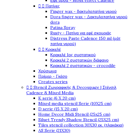
Εφέ βρύα - Moss effect Cadence


Πατίνες
Finger wax - δακτυλοπατίνα νερού
Dora finger wax - Δακτυλοπατίνα νερού
dora
Patina Spray
Rusty - Πατίνα για εφέ σκουριάς
Distress Paste Cadence 150 ml (μάτ
πατίνα νερού)


Κρακελέ
Κρακελέ 1ος συστατικού
Κρακελέ 2 συστατικών διάφανο
Κρακελέ 2 συστατικών - crocodile
Χρύσωμα
Πρίμερ - Γκέσο
Createx series


Stencil Ζωγραφικής & Decoupage | Στένσιλ
Cadence & Mixed Media
K serie (6 X 20 cm)
Mixed media stencil Serie (10X25 cm)
D serie (15 X 20 cm)
Home Decor Midi Stencil (25x25 cm)
Siluet Trendy Shadow Stencil (25X25 cm)
Tiles stencil collection 30X30 εκ. (πλακάκια)
AS Serie (21X30)