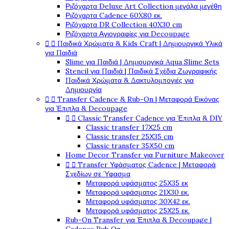
Ριζόχαρτα Deluxe Art Collection μεγάλα μεγέθη
Ριζόχαρτα Cadence 60X80 εκ.
Ριζόχαρτα DR Collection 40X30 cm
Ριζόχαρτα Αγιογραφίες για Decoupage


Παιδικά Χρώματα & Kids Craft | Δημιουργικά Υλικά
για Παιδιά
Slime για Παιδιά | Δημιουργικά Aqua Slime Sets
Stencil για Παιδιά | Παιδικά Σχέδια Ζωγραφικής
Παιδικά Χρώματα & Δακτυλομπογιές για
Δημιουργία


Transfer Cadence & Rub-On | Μεταφορά Εικόνας
για Έπιπλα & Decoupage


Classic Transfer Cadence για Έπιπλα & DIY
Classic transfer 17Χ25 cm
Classic transfer 25Χ35 cm
Classic transfer 35Χ50 cm
Home Decor Transfer για Furniture Makeover


Transfer Υφάσματος Cadence | Μεταφορά
Σχεδίων σε Ύφασμα
Μεταφορά υφάσματος 25Χ35 εκ
Μεταφορά υφάσματος 21Χ30 εκ.
Μεταφορά υφάσματος 30Χ42 εκ.
Μεταφορά υφάσματος 25Χ25 εκ.
Rub-On Transfer για Έπιπλα & Decoupage |