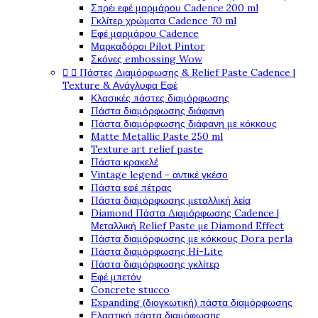
Σπρέι εφέ μαρμάρου Cadence 200 ml
Γκλίτερ χρώματα Cadence 70 ml
Εφέ μαρμάρου Cadence
Μαρκαδόροι Pilot Pintor
Σκόνες embossing Wow


Πάστες Διαμόρφωσης & Relief Paste Cadence |
Texture & Ανάγλυφα Εφέ
Κλασικές πάστες διαμόρφωσης
Πάστα διαμόρφωσης διάφανη
Πάστα διαμόρφωσης διάφανη με κόκκους
Matte Metallic Paste 250 ml
Texture art relief paste
Πάστα κρακελέ
Vintage legend - αντικέ γκέσο
Πάστα εφέ πέτρας
Πάστα διαμόρφωσης μεταλλική λεία
Diamond Πάστα Διαμόρφωσης Cadence |
Μεταλλική Relief Paste με Diamond Effect
Πάστα διαμόρφωσης με κόκκους Dora perla
Πάστα διαμόρφωσης Hi-Lite
Πάστα διαμόρφωσης γκλίτερ
Εφέ μπετόν
Concrete stucco
Expanding (διογκωτική) πάστα διαμόρφωσης
Ελαστική πάστα διαμόφωσης