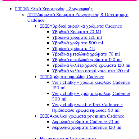




🎨 Υλικά Χεροτεχνίας- Ζωγραφικής




Ακρυλικά Χρώματα Ζωγραφικής & Decoupage
Cadence




Υβριδικά ακρυλικά χρώματα Cadence
Υβριδικά Χρώματα 70 Ml
Υβριδικά χρώματα 120 ml
Υβριδικά χρώματα 500 ml
Υβριδικά χρώματα 2 lt
Υβριδικά μεταλλικά χρώματα 70 ml
Υβριδικά μεταλλικά χρώματα 120 ml
Υβριδικά γκλίτερ χρυσό χρώματα 120 ml
Υβριδικά γκλίτερ ασημί χρώματα 120 ml




Χρώματα κιμωλίας Cadence
Very chalky - χρώμα κιμωλίας Cadence
150 ml
Very chalky - χρώμα κιμωλίας Cadence
500 ml
Very chalky wash effect Cadence -
Ημιδιάφανο χρώμα κιμωλίας 90 ml




Ακρυλικά χρώματα premium Cadence
Ακρυλικά χρώματα Cadence 70 ml
Ακρυλικά χρώματα Cadence 120 ml
Harmony ακρυλικά χρώματα