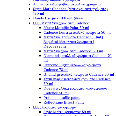
Ambiante υδροφοβικά ακρυλικά χρώματα
Style Matt Cadence (Ματ ακρυλικά χρώματα)
120 ml
Handy Lacquered Paint (Λάκα)




Μεταλλικά χρώματα Cadence
Matte Metallic Paint 50 ml
Cadence Dora μεταλλικά χρώματα 50 ml
Μεταλλικά Χρώματα Cadence 70ml |
Ακρυλικά Μεταλλικά Χρώματα |
Decorezerva
Μεταλλικά χρώματα Cadence 120 ml
Diamond μεταλλικά χρώματα Cadence 70
ml
Extreme Light μεταλλικά χρώματα
Cadence 70 ml
Gilding μεταλλικά χρώματα Cadence 70 ml
Twin magic μεταλλικά χρώματα Cadence
50 ml
Dora μεταλλικά χρώματα κερί-σαπούνι
Cadence 50 ml
Prisma metallic paint
Reflectique Effect Paint




Χρώματα για ύφασμα
Style Matt υφάσματος 59 ml