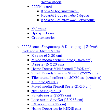
πατίνα νερού)




Κρακελέ
Κρακελέ 1ος συστατικού
Κρακελέ 2 συστατικών διάφανο
Κρακελέ 2 συστατικών - crocodile
Χρύσωμα
Πρίμερ - Γκέσο
Createx series




Stencil Ζωγραφικής & Decoupage | Στένσιλ
Cadence & Mixed Media
K serie (6 X 20 cm)
Mixed media stencil Serie (10X25 cm)
D serie (15 X 20 cm)
Home Decor Midi Stencil (25x25 cm)
Siluet Trendy Shadow Stencil (25X25 cm)
Tiles stencil collection 30X30 εκ. (πλακάκια)
AS Serie (21X30)
Mixed media Stencil Serie (21X30 cm)
NBC Serie (21X30)
Private serie (25X35 cm)
Lace serie-Δαντέλα (25 X 35 cm)
BN serie (25 X 35 cm)
Home Decor serie (45X45 cm)