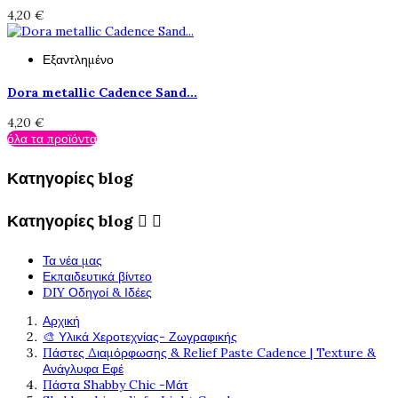
4,20 €
Εξαντλημένο
Dora metallic Cadence Sand...
4,20 €
όλα τα προϊόντα
Κατηγορίες blog
Κατηγορίες blog


Τα νέα μας
Εκπαιδευτικά βίντεο
DIY Οδηγοί & Ιδέες
Αρχική
🎨 Υλικά Χεροτεχνίας- Ζωγραφικής
Πάστες Διαμόρφωσης & Relief Paste Cadence | Texture &
Ανάγλυφα Εφέ
Πάστα Shabby Chic -Μάτ