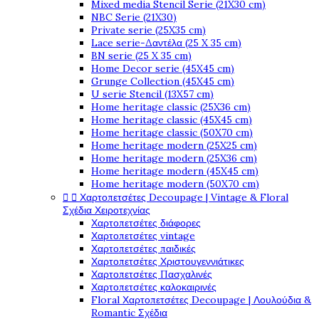
Mixed media Stencil Serie (21X30 cm)
NBC Serie (21X30)
Private serie (25X35 cm)
Lace serie-Δαντέλα (25 X 35 cm)
BN serie (25 X 35 cm)
Home Decor serie (45X45 cm)
Grunge Collection (45X45 cm)
U serie Stencil (13X57 cm)
Home heritage classic (25X36 cm)
Home heritage classic (45X45 cm)
Home heritage classic (50X70 cm)
Home heritage modern (25X25 cm)
Home heritage modern (25X36 cm)
Home heritage modern (45X45 cm)
Home heritage modern (50X70 cm)


Χαρτοπετσέτες Decoupage | Vintage & Floral
Σχέδια Χειροτεχνίας
Χαρτοπετσέτες διάφορες
Χαρτοπετσέτες vintage
Χαρτοπετσέτες παιδικές
Χαρτοπετσέτες Χριστουγεννιάτικες
Χαρτοπετσέτες Πασχαλινές
Χαρτοπετσέτες καλοκαιρινές
Floral Χαρτοπετσέτες Decoupage | Λουλούδια &
Romantic Σχέδια