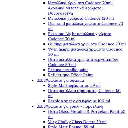
Μεταλλικά Χρώματα Cadence 70ml |
Ακρυλικά Μεταλλικά Χρώματα |
Decorezerva
Μεταλλικά χρώματα Cadence 120 ml
Diamond μεταλλικά χρώματα Cadence 70
ml
Extreme Light μεταλλικά χρώματα
Cadence 70 ml
Gilding μεταλλικά χρώματα Cadence 70 ml
Twin magic μεταλλικά χρώματα Cadence
50 ml
Dora μεταλλικά χρώματα κερί-σαπούνι
Cadence 50 ml
Prisma metallic paint
Reflectique Effect Paint




Χρώματα για ύφασμα
Style Matt υφάσματος 59 ml
Dora μεταλλικά υφάσματος Cadence 50
ml
Fashion spray για ύφασμα 100 ml




Χρώματα για γυαλί - πορσελάνη
Dora Glass Metallic & Porcelain Paint 50
ml
Very Chalky Glass Decor 59 ml
Style Matt Enamel 59 ml