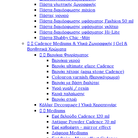
Πάστα γλυπτικής ζωγραφικής
Πάστα διαμόρφωσης mixion
Πάστες χιονιού
Πάστα διαμόρφωσης υφάσματος Fashion 50 ml
Πάστα διαμόρφωσης υφάσματος γκλίτερ
Πάστα διαμόρφωσης υφάσματος Hi-Lite
Πάστα Shabby Chic -Μάτ


Cadence Mediums & Υλικά Ζωγραφικής | Gel &
Βοηθητικά Χρώματα


Βερνίκια Φινιρίσματος
Βερνίκια νερού
Βερνίκι ultimate glaze Cadence
Βερνίκι πέτρας (aqua stone Cadence)
Colouron varnish (Βερνικόχρωμα)
Βερνίκι με βάση διαλύτες
Υγρό γυαλί / resin
Κεριά παλαίωσης
Βερνίκι σπρέι
Κόλλες Decoupage | Υλικά Χειροτεχνίας


Mediums
Εφέ βελούδο Cadence 120 ml
Antique Powder Cadence 70 ml
Εφέ καθρέφτη - mirror effect
Διάφορα Mediums