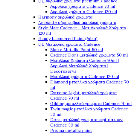


Ακρυλικά χρώματα premium Cadence
Ακρυλικά χρώματα Cadence 70 ml
Ακρυλικά χρώματα Cadence 120 ml
Harmony ακρυλικά χρώματα
Ambiante υδροφοβικά ακρυλικά χρώματα
Style Matt Cadence – Ματ Ακρυλικά Χρώματα
120 ml
Handy Lacquered Paint (Λάκα)


Μεταλλικά χρώματα Cadence
Matte Metallic Paint 50 ml
Cadence Dora μεταλλικά χρώματα 50 ml
Μεταλλικά Χρώματα Cadence 70ml |
Ακρυλικά Μεταλλικά Χρώματα |
Decorezerva
Μεταλλικά χρώματα Cadence 120 ml
Diamond μεταλλικά χρώματα Cadence 70
ml
Extreme Light μεταλλικά χρώματα
Cadence 70 ml
Gilding μεταλλικά χρώματα Cadence 70 ml
Twin magic μεταλλικά χρώματα Cadence
50 ml
Dora μεταλλικά χρώματα κερί-σαπούνι
Cadence 50 ml
Prisma metallic paint