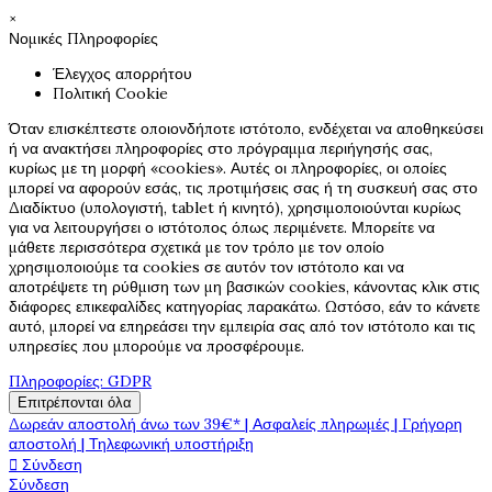
×
Νομικές Πληροφορίες
Έλεγχος απορρήτου
Πολιτική Cookie
Όταν επισκέπτεστε οποιονδήποτε ιστότοπο, ενδέχεται να αποθηκεύσει
ή να ανακτήσει πληροφορίες στο πρόγραμμα περιήγησής σας,
κυρίως με τη μορφή «cookies». Αυτές οι πληροφορίες, οι οποίες
μπορεί να αφορούν εσάς, τις προτιμήσεις σας ή τη συσκευή σας στο
Διαδίκτυο (υπολογιστή, tablet ή κινητό), χρησιμοποιούνται κυρίως
για να λειτουργήσει ο ιστότοπος όπως περιμένετε. Μπορείτε να
μάθετε περισσότερα σχετικά με τον τρόπο με τον οποίο
χρησιμοποιούμε τα cookies σε αυτόν τον ιστότοπο και να
αποτρέψετε τη ρύθμιση των μη βασικών cookies, κάνοντας κλικ στις
διάφορες επικεφαλίδες κατηγορίας παρακάτω. Ωστόσο, εάν το κάνετε
αυτό, μπορεί να επηρεάσει την εμπειρία σας από τον ιστότοπο και τις
υπηρεσίες που μπορούμε να προσφέρουμε.
Πληροφορίες: GDPR
Επιτρέπονται όλα
Δωρεάν αποστολή άνω των 39€* | Ασφαλείς πληρωμές | Γρήγορη
αποστολή | Τηλεφωνική υποστήριξη

Σύνδεση
Σύνδεση