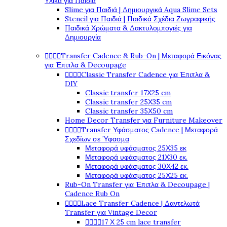
Υλικά για Παιδιά
Slime για Παιδιά | Δημιουργικά Aqua Slime Sets
Stencil για Παιδιά | Παιδικά Σχέδια Ζωγραφικής
Παιδικά Χρώματα & Δακτυλομπογιές για
Δημιουργία




Transfer Cadence & Rub-On | Μεταφορά Εικόνας
για Έπιπλα & Decoupage




Classic Transfer Cadence για Έπιπλα &
DIY
Classic transfer 17Χ25 cm
Classic transfer 25Χ35 cm
Classic transfer 35Χ50 cm
Home Decor Transfer για Furniture Makeover




Transfer Υφάσματος Cadence | Μεταφορά
Σχεδίων σε Ύφασμα
Μεταφορά υφάσματος 25Χ35 εκ
Μεταφορά υφάσματος 21Χ30 εκ.
Μεταφορά υφάσματος 30Χ42 εκ.
Μεταφορά υφάσματος 25Χ25 εκ.
Rub-On Transfer για Έπιπλα & Decoupage |
Cadence Rub On




Lace Transfer Cadence | Δαντελωτά
Transfer για Vintage Decor




17 Χ 25 cm lace transfer