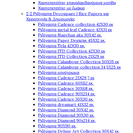
Χαρτοπετσέτες επαναλαμβανόμενα μοτίβα
Χαρτοπετσέτες με ζωάκια


Ριζόχαρτα Decoupage | Rice Papers για
Χειροτεχνία & Δημιουργίες
Ριζόχαρτα Cadence collection 42X30 εκ
Ριζόχαρτα metal leaf Cadence 42X31 εκ
Ριζόχαρτα Nagehan aka 30X42 εκ.
Ριζόχαρτα Paper Designs 45X32 εκ.
Ριζόχαρτα Tela 42Χ30 εκ.
Ριζόχαρτα ITD Collection 42X30 εκ
Ριζόχαρτα ITD Collection 21X29 εκ
Ριζόχαρτα Calambour Collection 50X35 εκ
Ριζόχαρτα Calambour collection 34,5X25 εκ
Ριζόχαρτα μονόχρωμα
Ριζόχαρτα Cadence 21Χ29,7 εκ
Ριζόχαρτα Cadence 60X62 εκ.
Ριζόχαρτα Cadence 30X68 εκ.
Ριζόχαρτα Cadence 90X214 εκ.
Ριζόχαρτα Cadence 30X30 εκ.
Ριζόχαρτα dreamart 41X32 εκ.
Ριζόχαρτα Diamond 30X42 εκ.
Ριζόχαρτα Diamond 30X30 εκ.
Ριζόχαρτα Diamond 90x214 εκ.
Ριζόχαρτα 90X90 εκ.
Ριζόχαρτα Deluxe Art Collection 30X42 εκ.