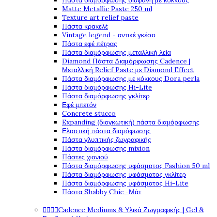
Πάστα διαμόρφωσης διάφανη με κόκκους
Matte Metallic Paste 250 ml
Texture art relief paste
Πάστα κρακελέ
Vintage legend - αντικέ γκέσο
Πάστα εφέ πέτρας
Πάστα διαμόρφωσης μεταλλική λεία
Diamond Πάστα Διαμόρφωσης Cadence |
Μεταλλική Relief Paste με Diamond Effect
Πάστα διαμόρφωσης με κόκκους Dora perla
Πάστα διαμόρφωσης Hi-Lite
Πάστα διαμόρφωσης γκλίτερ
Εφέ μπετόν
Concrete stucco
Expanding (διογκωτική) πάστα διαμόρφωσης
Ελαστική πάστα διαμόφωσης
Πάστα γλυπτικής ζωγραφικής
Πάστα διαμόρφωσης mixion
Πάστες χιονιού
Πάστα διαμόρφωσης υφάσματος Fashion 50 ml
Πάστα διαμόρφωσης υφάσματος γκλίτερ
Πάστα διαμόρφωσης υφάσματος Hi-Lite
Πάστα Shabby Chic -Μάτ




Cadence Mediums & Υλικά Ζωγραφικής | Gel &