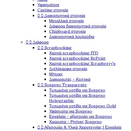
Υφασμάτινα
Casting στοιχεία


Διακοσμητικά στοιχεία
Μεταλλικά στοιχεία
Διάφορα διακοσμητικά στοιχεία
Chipboard στοιχεία
Διακοσμητικά λουλούδια


Διάφορα


Scrapbooking
Χαρτιά scrapbooking ITD
Χαρτιά scrapbooking RePrint
Χαρτιά scrapbooking Scrapberry's
Διπλόκαρφα στοιχεία
Μήτρες
Διακορευτές - Κοπτικά


Sospeso Trasparente
Τυπωμένα μοτίβα για Sospeso
Τυπωμένα μοτίβα για Sospeso
Holographic
Τυπωμένα μοτίβα για Sospeso Gold
Υφάσματα για Sospeso
Εργαλεία - αξεσουάρ για Sospeso
Χρώματα - Ρητίνες Sospeso


Αξεσουάρ & Υλικά Χειροτεχνίας | Εργαλεία