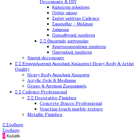
Decoupage & DIY
Καλούπια σιλικόνης
Πηλός αέρος
Σκόνη γκλίττερ Cadence
Σφραγίδες - Μελάνια
Διάφορα
Προωθητικά προϊόντα


Θεματικές κατηγορίες
Χριστουγεννιάτικα προϊόντα
Πασχαλινά προϊόντα
Χαρτιά decoupage


Επαγγελματικά Ακρυλικά Χρώματα | Heavy Body & Artist
Quality
Heavy Body Ακρυλικά Χρώματα
Acrylic Gels & Mediums
Gesso & Αστάρια Ζωγραφικής


Cadence Professional


Decorative Finishes
Concrete Stucco Professional
Venetian touch marble texture
Metallic Finishes

Σύνδεση
Σύνδεση
0
Καλάθι