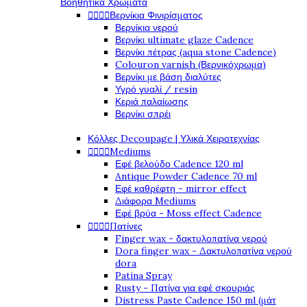
Βοηθητικά Χρώματα




Βερνίκια Φινιρίσματος
Βερνίκια νερού
Βερνίκι ultimate glaze Cadence
Βερνίκι πέτρας (aqua stone Cadence)
Colouron varnish (Βερνικόχρωμα)
Βερνίκι με βάση διαλύτες
Υγρό γυαλί / resin
Κεριά παλαίωσης
Βερνίκι σπρέι
Κόλλες Decoupage | Υλικά Χειροτεχνίας




Mediums
Εφέ βελούδο Cadence 120 ml
Antique Powder Cadence 70 ml
Εφέ καθρέφτη - mirror effect
Διάφορα Mediums
Εφέ βρύα - Moss effect Cadence




Πατίνες
Finger wax - δακτυλοπατίνα νερού
Dora finger wax - Δακτυλοπατίνα νερού
dora
Patina Spray
Rusty - Πατίνα για εφέ σκουριάς
Distress Paste Cadence 150 ml (μάτ