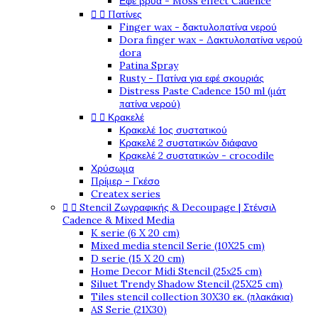
Εφέ βρύα - Moss effect Cadence


Πατίνες
Finger wax - δακτυλοπατίνα νερού
Dora finger wax - Δακτυλοπατίνα νερού
dora
Patina Spray
Rusty - Πατίνα για εφέ σκουριάς
Distress Paste Cadence 150 ml (μάτ
πατίνα νερού)


Κρακελέ
Κρακελέ 1ος συστατικού
Κρακελέ 2 συστατικών διάφανο
Κρακελέ 2 συστατικών - crocodile
Χρύσωμα
Πρίμερ - Γκέσο
Createx series


Stencil Ζωγραφικής & Decoupage | Στένσιλ
Cadence & Mixed Media
K serie (6 X 20 cm)
Mixed media stencil Serie (10X25 cm)
D serie (15 X 20 cm)
Home Decor Midi Stencil (25x25 cm)
Siluet Trendy Shadow Stencil (25X25 cm)
Tiles stencil collection 30X30 εκ. (πλακάκια)
AS Serie (21X30)