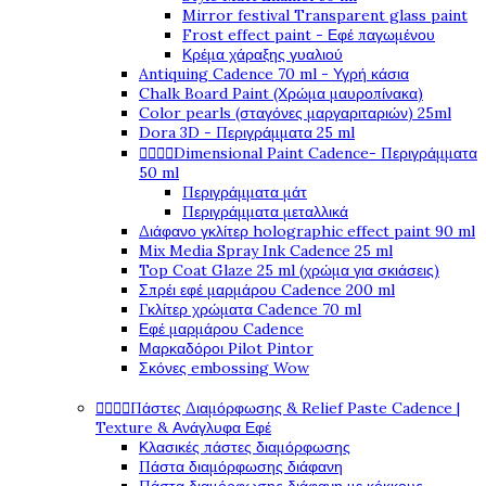
Mirror festival Transparent glass paint
Frost effect paint - Εφέ παγωμένου
Κρέμα χάραξης γυαλιού
Antiquing Cadence 70 ml - Υγρή κάσια
Chalk Board Paint (Χρώμα μαυροπίνακα)
Color pearls (σταγόνες μαργαριταριών) 25ml
Dora 3D - Περιγράμματα 25 ml




Dimensional Paint Cadence- Περιγράμματα
50 ml
Περιγράμματα μάτ
Περιγράμματα μεταλλικά
Διάφανο γκλίτερ holographic effect paint 90 ml
Mix Media Spray Ink Cadence 25 ml
Top Coat Glaze 25 ml (χρώμα για σκιάσεις)
Σπρέι εφέ μαρμάρου Cadence 200 ml
Γκλίτερ χρώματα Cadence 70 ml
Εφέ μαρμάρου Cadence
Μαρκαδόροι Pilot Pintor
Σκόνες embossing Wow




Πάστες Διαμόρφωσης & Relief Paste Cadence |
Texture & Ανάγλυφα Εφέ
Κλασικές πάστες διαμόρφωσης
Πάστα διαμόρφωσης διάφανη