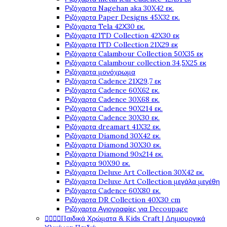
Ριζόχαρτα Nagehan aka 30X42 εκ.
Ριζόχαρτα Paper Designs 45X32 εκ.
Ριζόχαρτα Tela 42Χ30 εκ.
Ριζόχαρτα ITD Collection 42X30 εκ
Ριζόχαρτα ITD Collection 21X29 εκ
Ριζόχαρτα Calambour Collection 50X35 εκ
Ριζόχαρτα Calambour collection 34,5X25 εκ
Ριζόχαρτα μονόχρωμα
Ριζόχαρτα Cadence 21Χ29,7 εκ
Ριζόχαρτα Cadence 60X62 εκ.
Ριζόχαρτα Cadence 30X68 εκ.
Ριζόχαρτα Cadence 90X214 εκ.
Ριζόχαρτα Cadence 30X30 εκ.
Ριζόχαρτα dreamart 41X32 εκ.
Ριζόχαρτα Diamond 30X42 εκ.
Ριζόχαρτα Diamond 30X30 εκ.
Ριζόχαρτα Diamond 90x214 εκ.
Ριζόχαρτα 90X90 εκ.
Ριζόχαρτα Deluxe Art Collection 30X42 εκ.
Ριζόχαρτα Deluxe Art Collection μεγάλα μεγέθη
Ριζόχαρτα Cadence 60X80 εκ.
Ριζόχαρτα DR Collection 40X30 cm
Ριζόχαρτα Αγιογραφίες για Decoupage




Παιδικά Χρώματα & Kids Craft | Δημιουργικά