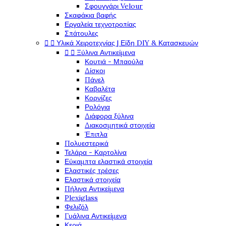
Σφουγγάρι Velour
Σκαφάκια βαφής
Εργαλεία τεχνοτροπίας
Σπάτουλες


Υλικά Χειροτεχνίας | Είδη DIY & Κατασκευών


Ξύλινα Αντικείμενα
Κουτιά - Μπαούλα
Δίσκοι
Πάνελ
Καβαλέτα
Κορνίζες
Ρολόγια
Διάφορα ξύλινα
Διακοσμητικά στοιχεία
Έπιπλα
Πολυεστερικά
Τελάρα - Καρτολίνα
Εύκαμπτα ελαστικά στοιχεία
Ελαστικές τρέσες
Ελαστικά στοιχεία
Πήλινα Αντικείμενα
Plexiglass
Φελιζόλ
Γυάλινα Αντικείμενα
Κεριά