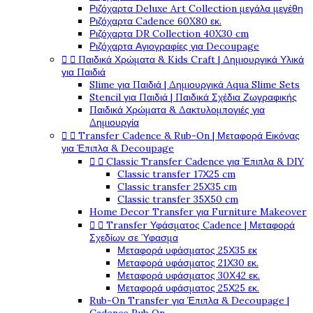
Ριζόχαρτα Deluxe Art Collection μεγάλα μεγέθη
Ριζόχαρτα Cadence 60X80 εκ.
Ριζόχαρτα DR Collection 40X30 cm
Ριζόχαρτα Αγιογραφίες για Decoupage


Παιδικά Χρώματα & Kids Craft | Δημιουργικά Υλικά
για Παιδιά
Slime για Παιδιά | Δημιουργικά Aqua Slime Sets
Stencil για Παιδιά | Παιδικά Σχέδια Ζωγραφικής
Παιδικά Χρώματα & Δακτυλομπογιές για
Δημιουργία


Transfer Cadence & Rub-On | Μεταφορά Εικόνας
για Έπιπλα & Decoupage


Classic Transfer Cadence για Έπιπλα & DIY
Classic transfer 17Χ25 cm
Classic transfer 25Χ35 cm
Classic transfer 35Χ50 cm
Home Decor Transfer για Furniture Makeover


Transfer Υφάσματος Cadence | Μεταφορά
Σχεδίων σε Ύφασμα
Μεταφορά υφάσματος 25Χ35 εκ
Μεταφορά υφάσματος 21Χ30 εκ.
Μεταφορά υφάσματος 30Χ42 εκ.
Μεταφορά υφάσματος 25Χ25 εκ.
Rub-On Transfer για Έπιπλα & Decoupage |