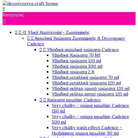

Κατηγορίες



🎨 Υλικά Χεροτεχνίας- Ζωγραφικής


Ακρυλικά Χρώματα Ζωγραφικής & Decoupage
Cadence


Υβριδικά ακρυλικά χρώματα Cadence
Υβριδικά Χρώματα 70 Ml
Υβριδικά χρώματα 120 ml
Υβριδικά χρώματα 500 ml
Υβριδικά χρώματα 2 lt
Υβριδικά μεταλλικά χρώματα 70 ml
Υβριδικά μεταλλικά χρώματα 120 ml
Υβριδικά γκλίτερ χρυσό χρώματα 120 ml
Υβριδικά γκλίτερ ασημί χρώματα 120 ml


Χρώματα κιμωλίας Cadence
Very chalky - χρώμα κιμωλίας Cadence
150 ml
Very chalky - χρώμα κιμωλίας Cadence
500 ml
Very chalky wash effect Cadence -
Ημιδιάφανο χρώμα κιμωλίας 90 ml