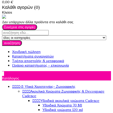
0,00 €
Καλάθι αγορών (0)
Κλείσε
Δεν υπάρχουν άλλα προϊόντα στο καλάθι σας
Συνέχεια στις αγορές
αναζήτηση
Χονδρική πώληση
Καταστήματα συνεργατών
Τρόποι αποστολής & μεταφορικά
Ωράριο καταστήματος - επικοινωνία

Κατάλογος




🎨 Υλικά Χεροτεχνίας- Ζωγραφικής




Ακρυλικά Χρώματα Ζωγραφικής & Decoupage
Cadence




Υβριδικά ακρυλικά χρώματα Cadence
Υβριδικά Χρώματα 70 Ml
Υβριδικά χρώματα 120 ml