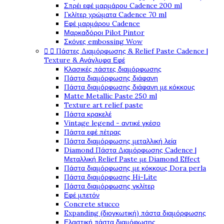
Σπρέι εφέ μαρμάρου Cadence 200 ml
Γκλίτερ χρώματα Cadence 70 ml
Εφέ μαρμάρου Cadence
Μαρκαδόροι Pilot Pintor
Σκόνες embossing Wow


Πάστες Διαμόρφωσης & Relief Paste Cadence |
Texture & Ανάγλυφα Εφέ
Κλασικές πάστες διαμόρφωσης
Πάστα διαμόρφωσης διάφανη
Πάστα διαμόρφωσης διάφανη με κόκκους
Matte Metallic Paste 250 ml
Texture art relief paste
Πάστα κρακελέ
Vintage legend - αντικέ γκέσο
Πάστα εφέ πέτρας
Πάστα διαμόρφωσης μεταλλική λεία
Diamond Πάστα Διαμόρφωσης Cadence |
Μεταλλική Relief Paste με Diamond Effect
Πάστα διαμόρφωσης με κόκκους Dora perla
Πάστα διαμόρφωσης Hi-Lite
Πάστα διαμόρφωσης γκλίτερ
Εφέ μπετόν
Concrete stucco
Expanding (διογκωτική) πάστα διαμόρφωσης
Ελαστική πάστα διαμόφωσης