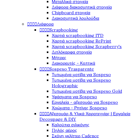
Μεταλλικά στοιχεία
Διάφορα διακοσμητικά στοιχεία
Chipboard στοιχεία
Διακοσμητικά λουλούδια




Διάφορα




Scrapbooking
Χαρτιά scrapbooking ITD
Χαρτιά scrapbooking RePrint
Χαρτιά scrapbooking Scrapberry's
Διπλόκαρφα στοιχεία
Μήτρες
Διακορευτές - Κοπτικά




Sospeso Trasparente
Τυπωμένα μοτίβα για Sospeso
Τυπωμένα μοτίβα για Sospeso
Holographic
Τυπωμένα μοτίβα για Sospeso Gold
Υφάσματα για Sospeso
Εργαλεία - αξεσουάρ για Sospeso
Χρώματα - Ρητίνες Sospeso




Αξεσουάρ & Υλικά Χειροτεχνίας | Εργαλεία
Decoupage & DIY
Καλούπια σιλικόνης
Πηλός αέρος
Σκόνη γκλίττερ Cadence