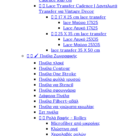
Cadence Rub On


Lace Transfer Cadence | Δαντελωτά
Transfer για Vintage Decor


17 Χ 25 cm lace transfer
lace Μαύρο 17X25
Lace Λευκό 17X25


25 X 35 cm lace transfer
Lace Λευκό 25X35
Lace Μαύρο 25X35
lace transfer 35 Χ 50 cm


🖌️ Πινέλα Ζωγραφικής
Πινέλα πλακέ
Πινέλα Contour
Πινέλα One Stroke
Πινέλα φυλλά χρυσού
Πινέλα για Stencil
Πινέλα σφουγγάρια
Διάφορα Πινέλα
Πινέλα Filbert-οβάλ
Πινέλα για χρώματα κιμωλίας
Σετ πινέλα


Ρολά βαφής - Rollex
Microfiber από μικροίνες
Κλώστινο ριγέ
Χειρολαβές ρολών