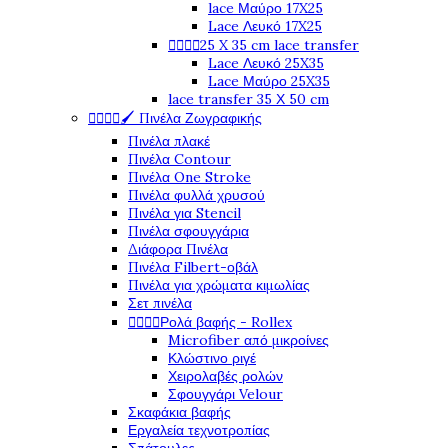
lace Μαύρο 17X25
Lace Λευκό 17X25




25 X 35 cm lace transfer
Lace Λευκό 25X35
Lace Μαύρο 25X35
lace transfer 35 Χ 50 cm




🖌️ Πινέλα Ζωγραφικής
Πινέλα πλακέ
Πινέλα Contour
Πινέλα One Stroke
Πινέλα φυλλά χρυσού
Πινέλα για Stencil
Πινέλα σφουγγάρια
Διάφορα Πινέλα
Πινέλα Filbert-οβάλ
Πινέλα για χρώματα κιμωλίας
Σετ πινέλα




Ρολά βαφής - Rollex
Microfiber από μικροίνες
Κλώστινο ριγέ
Χειρολαβές ρολών
Σφουγγάρι Velour
Σκαφάκια βαφής
Εργαλεία τεχνοτροπίας