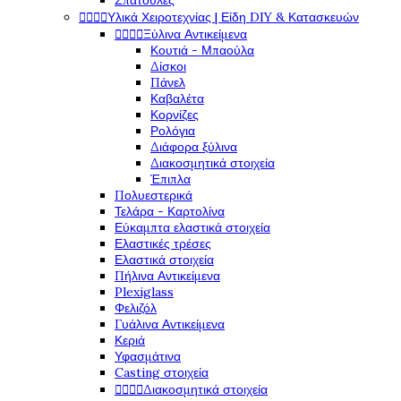
Σπάτουλες




Υλικά Χειροτεχνίας | Είδη DIY & Κατασκευών




Ξύλινα Αντικείμενα
Κουτιά - Μπαούλα
Δίσκοι
Πάνελ
Καβαλέτα
Κορνίζες
Ρολόγια
Διάφορα ξύλινα
Διακοσμητικά στοιχεία
Έπιπλα
Πολυεστερικά
Τελάρα - Καρτολίνα
Εύκαμπτα ελαστικά στοιχεία
Ελαστικές τρέσες
Ελαστικά στοιχεία
Πήλινα Αντικείμενα
Plexiglass
Φελιζόλ
Γυάλινα Αντικείμενα
Κεριά
Υφασμάτινα
Casting στοιχεία




Διακοσμητικά στοιχεία