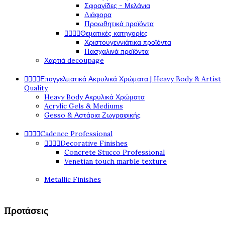
Σφραγίδες - Μελάνια
Διάφορα
Προωθητικά προϊόντα




Θεματικές κατηγορίες
Χριστουγεννιάτικα προϊόντα
Πασχαλινά προϊόντα
Χαρτιά decoupage




Επαγγελματικά Ακρυλικά Χρώματα | Heavy Body & Artist
Quality
Heavy Body Ακρυλικά Χρώματα
Acrylic Gels & Mediums
Gesso & Αστάρια Ζωγραφικής




Cadence Professional




Decorative Finishes
Concrete Stucco Professional
Venetian touch marble texture
Metallic Finishes
Προτάσεις