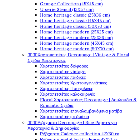
Grunge Collection (45X45 cm)
U serie Stencil (13X57 cm)
Home heritage classic (25X36 cm)
Home heritage classic (45X45 cm)
Home heritage classic (50X70 cm)
Home heritage modern (25X25 cm)
Home heritage modern (25X36 cm)
Home heritage modern (45X45 cm)
Home heritage modern (50X70 cm)




Χαρτοπετσέτες Decoupage | Vintage & Floral
Σχέδια Χειροτεχνίας
Χαρτοπετσέτες διάφορες
Χαρτοπετσέτες vintage
Χαρτοπετσέτες παιδικές
Χαρτοπετσέτες Χριστουγεννιάτικες
Χαρτοπετσέτες Πασχαλινές
Χαρτοπετσέτες καλοκαιρινές
Floral Χαρτοπετσέτες Decoupage | Λουλούδια &
Romantic Σχέδια
Χαρτοπετσέτες επαναλαμβανόμενα μοτίβα
Χαρτοπετσέτες με ζωάκια




Ριζόχαρτα Decoupage | Rice Papers για
Χειροτεχνία & Δημιουργίες
Ριζόχαρτα Cadence collection 42X30 εκ
Ριζόχαρτα metal leaf Cadence 42X31 εκ