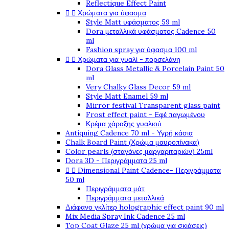
Reflectique Effect Paint


Χρώματα για ύφασμα
Style Matt υφάσματος 59 ml
Dora μεταλλικά υφάσματος Cadence 50
ml
Fashion spray για ύφασμα 100 ml


Χρώματα για γυαλί - πορσελάνη
Dora Glass Metallic & Porcelain Paint 50
ml
Very Chalky Glass Decor 59 ml
Style Matt Enamel 59 ml
Mirror festival Transparent glass paint
Frost effect paint - Εφέ παγωμένου
Κρέμα χάραξης γυαλιού
Antiquing Cadence 70 ml - Υγρή κάσια
Chalk Board Paint (Χρώμα μαυροπίνακα)
Color pearls (σταγόνες μαργαριταριών) 25ml
Dora 3D - Περιγράμματα 25 ml


Dimensional Paint Cadence- Περιγράμματα
50 ml
Περιγράμματα μάτ
Περιγράμματα μεταλλικά
Διάφανο γκλίτερ holographic effect paint 90 ml
Mix Media Spray Ink Cadence 25 ml
Top Coat Glaze 25 ml (χρώμα για σκιάσεις)