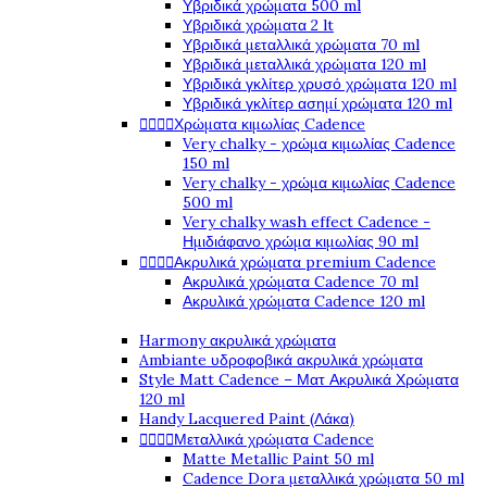
Υβριδικά χρώματα 500 ml
Υβριδικά χρώματα 2 lt
Υβριδικά μεταλλικά χρώματα 70 ml
Υβριδικά μεταλλικά χρώματα 120 ml
Υβριδικά γκλίτερ χρυσό χρώματα 120 ml
Υβριδικά γκλίτερ ασημί χρώματα 120 ml




Χρώματα κιμωλίας Cadence
Very chalky - χρώμα κιμωλίας Cadence
150 ml
Very chalky - χρώμα κιμωλίας Cadence
500 ml
Very chalky wash effect Cadence -
Ημιδιάφανο χρώμα κιμωλίας 90 ml




Ακρυλικά χρώματα premium Cadence
Ακρυλικά χρώματα Cadence 70 ml
Ακρυλικά χρώματα Cadence 120 ml
Harmony ακρυλικά χρώματα
Ambiante υδροφοβικά ακρυλικά χρώματα
Style Matt Cadence – Ματ Ακρυλικά Χρώματα
120 ml
Handy Lacquered Paint (Λάκα)




Μεταλλικά χρώματα Cadence
Matte Metallic Paint 50 ml
Cadence Dora μεταλλικά χρώματα 50 ml