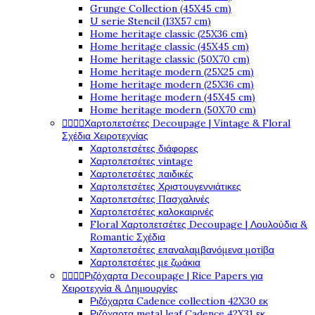
Grunge Collection (45X45 cm)
U serie Stencil (13X57 cm)
Home heritage classic (25X36 cm)
Home heritage classic (45X45 cm)
Home heritage classic (50X70 cm)
Home heritage modern (25X25 cm)
Home heritage modern (25X36 cm)
Home heritage modern (45X45 cm)
Home heritage modern (50X70 cm)




Χαρτοπετσέτες Decoupage | Vintage & Floral
Σχέδια Χειροτεχνίας
Χαρτοπετσέτες διάφορες
Χαρτοπετσέτες vintage
Χαρτοπετσέτες παιδικές
Χαρτοπετσέτες Χριστουγεννιάτικες
Χαρτοπετσέτες Πασχαλινές
Χαρτοπετσέτες καλοκαιρινές
Floral Χαρτοπετσέτες Decoupage | Λουλούδια &
Romantic Σχέδια
Χαρτοπετσέτες επαναλαμβανόμενα μοτίβα
Χαρτοπετσέτες με ζωάκια




Ριζόχαρτα Decoupage | Rice Papers για
Χειροτεχνία & Δημιουργίες
Ριζόχαρτα Cadence collection 42X30 εκ
Ριζόχαρτα metal leaf Cadence 42X31 εκ