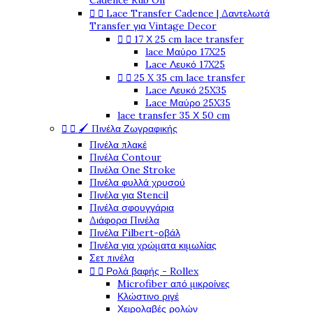
Cadence Rub On


Lace Transfer Cadence | Δαντελωτά
Transfer για Vintage Decor


17 Χ 25 cm lace transfer
lace Μαύρο 17X25
Lace Λευκό 17X25


25 X 35 cm lace transfer
Lace Λευκό 25X35
Lace Μαύρο 25X35
lace transfer 35 Χ 50 cm


🖌️ Πινέλα Ζωγραφικής
Πινέλα πλακέ
Πινέλα Contour
Πινέλα One Stroke
Πινέλα φυλλά χρυσού
Πινέλα για Stencil
Πινέλα σφουγγάρια
Διάφορα Πινέλα
Πινέλα Filbert-οβάλ
Πινέλα για χρώματα κιμωλίας
Σετ πινέλα


Ρολά βαφής - Rollex
Microfiber από μικροίνες
Κλώστινο ριγέ
Χειρολαβές ρολών