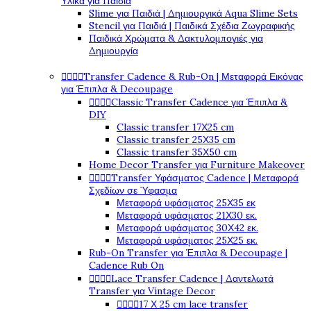
Υλικά για Παιδιά
Slime για Παιδιά | Δημιουργικά Aqua Slime Sets
Stencil για Παιδιά | Παιδικά Σχέδια Ζωγραφικής
Παιδικά Χρώματα & Δακτυλομπογιές για
Δημιουργία




Transfer Cadence & Rub-On | Μεταφορά Εικόνας
για Έπιπλα & Decoupage




Classic Transfer Cadence για Έπιπλα &
DIY
Classic transfer 17Χ25 cm
Classic transfer 25Χ35 cm
Classic transfer 35Χ50 cm
Home Decor Transfer για Furniture Makeover




Transfer Υφάσματος Cadence | Μεταφορά
Σχεδίων σε Ύφασμα
Μεταφορά υφάσματος 25Χ35 εκ
Μεταφορά υφάσματος 21Χ30 εκ.
Μεταφορά υφάσματος 30Χ42 εκ.
Μεταφορά υφάσματος 25Χ25 εκ.
Rub-On Transfer για Έπιπλα & Decoupage |
Cadence Rub On




Lace Transfer Cadence | Δαντελωτά
Transfer για Vintage Decor




17 Χ 25 cm lace transfer