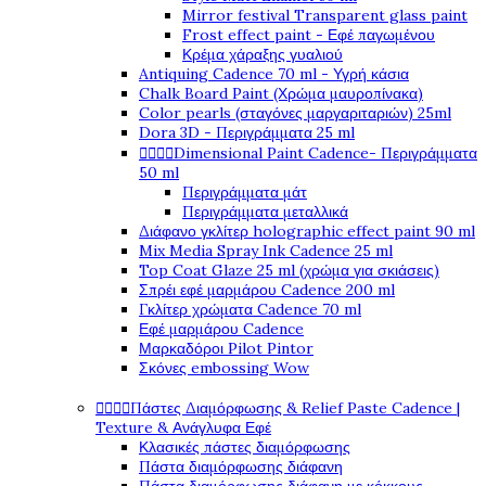
Mirror festival Transparent glass paint
Frost effect paint - Εφέ παγωμένου
Κρέμα χάραξης γυαλιού
Antiquing Cadence 70 ml - Υγρή κάσια
Chalk Board Paint (Χρώμα μαυροπίνακα)
Color pearls (σταγόνες μαργαριταριών) 25ml
Dora 3D - Περιγράμματα 25 ml




Dimensional Paint Cadence- Περιγράμματα
50 ml
Περιγράμματα μάτ
Περιγράμματα μεταλλικά
Διάφανο γκλίτερ holographic effect paint 90 ml
Mix Media Spray Ink Cadence 25 ml
Top Coat Glaze 25 ml (χρώμα για σκιάσεις)
Σπρέι εφέ μαρμάρου Cadence 200 ml
Γκλίτερ χρώματα Cadence 70 ml
Εφέ μαρμάρου Cadence
Μαρκαδόροι Pilot Pintor
Σκόνες embossing Wow




Πάστες Διαμόρφωσης & Relief Paste Cadence |
Texture & Ανάγλυφα Εφέ
Κλασικές πάστες διαμόρφωσης
Πάστα διαμόρφωσης διάφανη