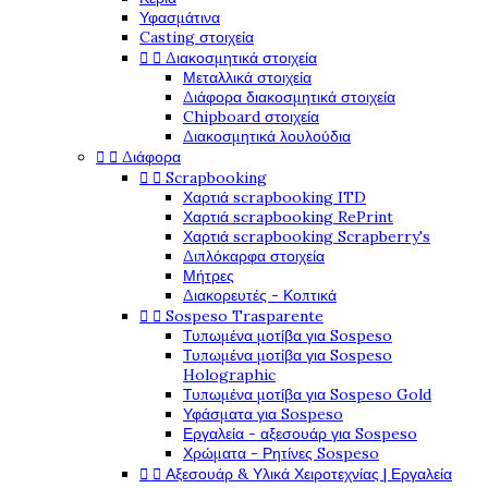
Υφασμάτινα
Casting στοιχεία


Διακοσμητικά στοιχεία
Μεταλλικά στοιχεία
Διάφορα διακοσμητικά στοιχεία
Chipboard στοιχεία
Διακοσμητικά λουλούδια


Διάφορα


Scrapbooking
Χαρτιά scrapbooking ITD
Χαρτιά scrapbooking RePrint
Χαρτιά scrapbooking Scrapberry's
Διπλόκαρφα στοιχεία
Μήτρες
Διακορευτές - Κοπτικά


Sospeso Trasparente
Τυπωμένα μοτίβα για Sospeso
Τυπωμένα μοτίβα για Sospeso
Holographic
Τυπωμένα μοτίβα για Sospeso Gold
Υφάσματα για Sospeso
Εργαλεία - αξεσουάρ για Sospeso
Χρώματα - Ρητίνες Sospeso


Αξεσουάρ & Υλικά Χειροτεχνίας | Εργαλεία