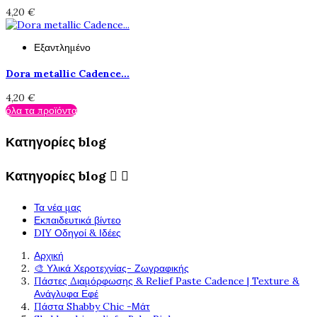
4,20 €
Εξαντλημένο
Dora metallic Cadence...
4,20 €
όλα τα προϊόντα
Κατηγορίες blog
Κατηγορίες blog


Τα νέα μας
Εκπαιδευτικά βίντεο
DIY Οδηγοί & Ιδέες
Αρχική
🎨 Υλικά Χεροτεχνίας- Ζωγραφικής
Πάστες Διαμόρφωσης & Relief Paste Cadence | Texture &
Ανάγλυφα Εφέ
Πάστα Shabby Chic -Μάτ