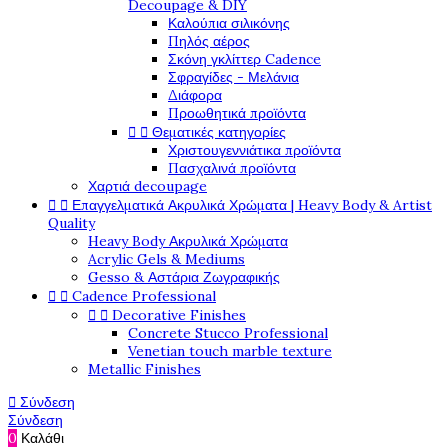
Decoupage & DIY
Καλούπια σιλικόνης
Πηλός αέρος
Σκόνη γκλίττερ Cadence
Σφραγίδες - Μελάνια
Διάφορα
Προωθητικά προϊόντα


Θεματικές κατηγορίες
Χριστουγεννιάτικα προϊόντα
Πασχαλινά προϊόντα
Χαρτιά decoupage


Επαγγελματικά Ακρυλικά Χρώματα | Heavy Body & Artist
Quality
Heavy Body Ακρυλικά Χρώματα
Acrylic Gels & Mediums
Gesso & Αστάρια Ζωγραφικής


Cadence Professional


Decorative Finishes
Concrete Stucco Professional
Venetian touch marble texture
Metallic Finishes

Σύνδεση
Σύνδεση
0
Καλάθι