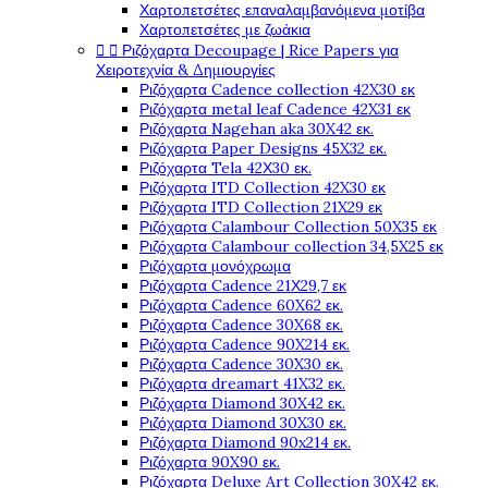
Χαρτοπετσέτες επαναλαμβανόμενα μοτίβα
Χαρτοπετσέτες με ζωάκια


Ριζόχαρτα Decoupage | Rice Papers για
Χειροτεχνία & Δημιουργίες
Ριζόχαρτα Cadence collection 42X30 εκ
Ριζόχαρτα metal leaf Cadence 42X31 εκ
Ριζόχαρτα Nagehan aka 30X42 εκ.
Ριζόχαρτα Paper Designs 45X32 εκ.
Ριζόχαρτα Tela 42Χ30 εκ.
Ριζόχαρτα ITD Collection 42X30 εκ
Ριζόχαρτα ITD Collection 21X29 εκ
Ριζόχαρτα Calambour Collection 50X35 εκ
Ριζόχαρτα Calambour collection 34,5X25 εκ
Ριζόχαρτα μονόχρωμα
Ριζόχαρτα Cadence 21Χ29,7 εκ
Ριζόχαρτα Cadence 60X62 εκ.
Ριζόχαρτα Cadence 30X68 εκ.
Ριζόχαρτα Cadence 90X214 εκ.
Ριζόχαρτα Cadence 30X30 εκ.
Ριζόχαρτα dreamart 41X32 εκ.
Ριζόχαρτα Diamond 30X42 εκ.
Ριζόχαρτα Diamond 30X30 εκ.
Ριζόχαρτα Diamond 90x214 εκ.
Ριζόχαρτα 90X90 εκ.
Ριζόχαρτα Deluxe Art Collection 30X42 εκ.