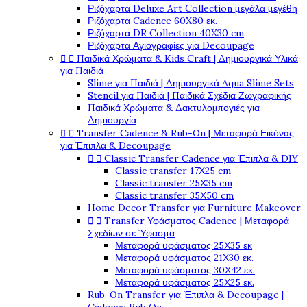
Ριζόχαρτα Deluxe Art Collection μεγάλα μεγέθη
Ριζόχαρτα Cadence 60X80 εκ.
Ριζόχαρτα DR Collection 40X30 cm
Ριζόχαρτα Αγιογραφίες για Decoupage


Παιδικά Χρώματα & Kids Craft | Δημιουργικά Υλικά
για Παιδιά
Slime για Παιδιά | Δημιουργικά Aqua Slime Sets
Stencil για Παιδιά | Παιδικά Σχέδια Ζωγραφικής
Παιδικά Χρώματα & Δακτυλομπογιές για
Δημιουργία


Transfer Cadence & Rub-On | Μεταφορά Εικόνας
για Έπιπλα & Decoupage


Classic Transfer Cadence για Έπιπλα & DIY
Classic transfer 17Χ25 cm
Classic transfer 25Χ35 cm
Classic transfer 35Χ50 cm
Home Decor Transfer για Furniture Makeover


Transfer Υφάσματος Cadence | Μεταφορά
Σχεδίων σε Ύφασμα
Μεταφορά υφάσματος 25Χ35 εκ
Μεταφορά υφάσματος 21Χ30 εκ.
Μεταφορά υφάσματος 30Χ42 εκ.
Μεταφορά υφάσματος 25Χ25 εκ.
Rub-On Transfer για Έπιπλα & Decoupage |