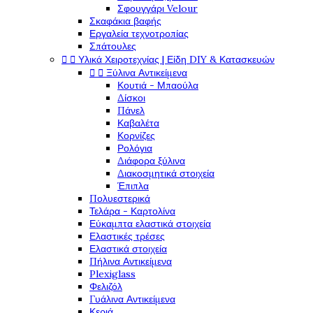
Σφουγγάρι Velour
Σκαφάκια βαφής
Εργαλεία τεχνοτροπίας
Σπάτουλες


Υλικά Χειροτεχνίας | Είδη DIY & Κατασκευών


Ξύλινα Αντικείμενα
Κουτιά - Μπαούλα
Δίσκοι
Πάνελ
Καβαλέτα
Κορνίζες
Ρολόγια
Διάφορα ξύλινα
Διακοσμητικά στοιχεία
Έπιπλα
Πολυεστερικά
Τελάρα - Καρτολίνα
Εύκαμπτα ελαστικά στοιχεία
Ελαστικές τρέσες
Ελαστικά στοιχεία
Πήλινα Αντικείμενα
Plexiglass
Φελιζόλ
Γυάλινα Αντικείμενα
Κεριά