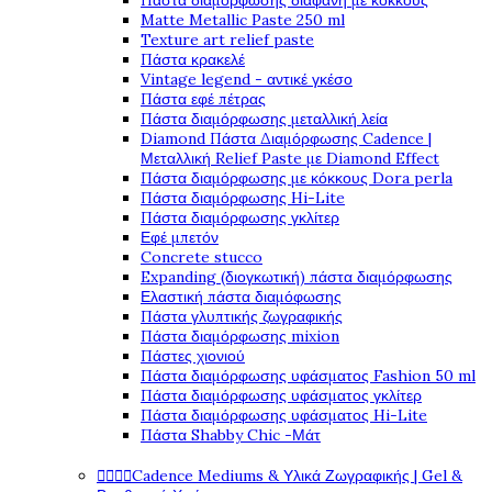
Πάστα διαμόρφωσης διάφανη με κόκκους
Matte Metallic Paste 250 ml
Texture art relief paste
Πάστα κρακελέ
Vintage legend - αντικέ γκέσο
Πάστα εφέ πέτρας
Πάστα διαμόρφωσης μεταλλική λεία
Diamond Πάστα Διαμόρφωσης Cadence |
Μεταλλική Relief Paste με Diamond Effect
Πάστα διαμόρφωσης με κόκκους Dora perla
Πάστα διαμόρφωσης Hi-Lite
Πάστα διαμόρφωσης γκλίτερ
Εφέ μπετόν
Concrete stucco
Expanding (διογκωτική) πάστα διαμόρφωσης
Ελαστική πάστα διαμόφωσης
Πάστα γλυπτικής ζωγραφικής
Πάστα διαμόρφωσης mixion
Πάστες χιονιού
Πάστα διαμόρφωσης υφάσματος Fashion 50 ml
Πάστα διαμόρφωσης υφάσματος γκλίτερ
Πάστα διαμόρφωσης υφάσματος Hi-Lite
Πάστα Shabby Chic -Μάτ




Cadence Mediums & Υλικά Ζωγραφικής | Gel &