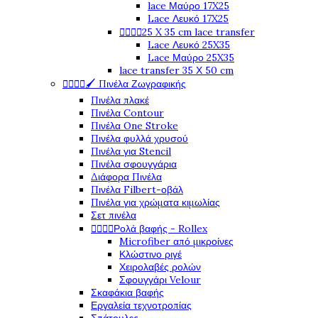
lace Μαύρο 17X25
Lace Λευκό 17X25




25 X 35 cm lace transfer
Lace Λευκό 25X35
Lace Μαύρο 25X35
lace transfer 35 Χ 50 cm




🖌️ Πινέλα Ζωγραφικής
Πινέλα πλακέ
Πινέλα Contour
Πινέλα One Stroke
Πινέλα φυλλά χρυσού
Πινέλα για Stencil
Πινέλα σφουγγάρια
Διάφορα Πινέλα
Πινέλα Filbert-οβάλ
Πινέλα για χρώματα κιμωλίας
Σετ πινέλα




Ρολά βαφής - Rollex
Microfiber από μικροίνες
Κλώστινο ριγέ
Χειρολαβές ρολών
Σφουγγάρι Velour
Σκαφάκια βαφής
Εργαλεία τεχνοτροπίας