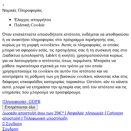
×
Νομικές Πληροφορίες
Έλεγχος απορρήτου
Πολιτική Cookie
Όταν επισκέπτεστε οποιονδήποτε ιστότοπο, ενδέχεται να αποθηκεύσει
ή να ανακτήσει πληροφορίες στο πρόγραμμα περιήγησής σας,
κυρίως με τη μορφή «cookies». Αυτές οι πληροφορίες, οι οποίες
μπορεί να αφορούν εσάς, τις προτιμήσεις σας ή τη συσκευή σας στο
Διαδίκτυο (υπολογιστή, tablet ή κινητό), χρησιμοποιούνται κυρίως
για να λειτουργήσει ο ιστότοπος όπως περιμένετε. Μπορείτε να
μάθετε περισσότερα σχετικά με τον τρόπο με τον οποίο
χρησιμοποιούμε τα cookies σε αυτόν τον ιστότοπο και να
αποτρέψετε τη ρύθμιση των μη βασικών cookies, κάνοντας κλικ στις
διάφορες επικεφαλίδες κατηγορίας παρακάτω. Ωστόσο, εάν το κάνετε
αυτό, μπορεί να επηρεάσει την εμπειρία σας από τον ιστότοπο και τις
υπηρεσίες που μπορούμε να προσφέρουμε.
Πληροφορίες: GDPR
Επιτρέπονται όλα
Δωρεάν αποστολή άνω των 39€* | Ασφαλείς πληρωμές | Γρήγορη
αποστολή | Τηλεφωνική υποστήριξη

Σύνδεση
Σύνδεση