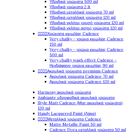
Υβριδικά χρώματα 500 ml
Υβριδικά χρώματα 2 lt
Υβριδικά μεταλλικά χρώματα 70 ml
Υβριδικά μεταλλικά χρώματα 120 ml
Υβριδικά γκλίτερ χρυσό χρώματα 120 ml
Υβριδικά γκλίτερ ασημί χρώματα 120 ml




Χρώματα κιμωλίας Cadence
Very chalky - χρώμα κιμωλίας Cadence
150 ml
Very chalky - χρώμα κιμωλίας Cadence
500 ml
Very chalky wash effect Cadence -
Ημιδιάφανο χρώμα κιμωλίας 90 ml




Ακρυλικά χρώματα premium Cadence
Ακρυλικά χρώματα Cadence 70 ml
Ακρυλικά χρώματα Cadence 120 ml
Harmony ακρυλικά χρώματα
Ambiante υδροφοβικά ακρυλικά χρώματα
Style Matt Cadence (Ματ ακρυλικά χρώματα)
120 ml
Handy Lacquered Paint (Λάκα)




Μεταλλικά χρώματα Cadence
Matte Metallic Paint 50 ml
Cadence Dora μεταλλικά χρώματα 50 ml