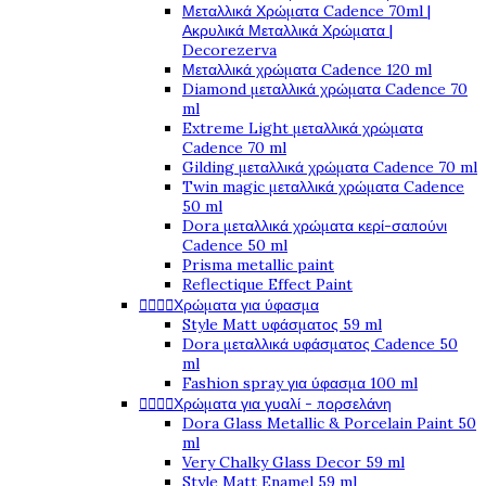
Μεταλλικά Χρώματα Cadence 70ml |
Ακρυλικά Μεταλλικά Χρώματα |
Decorezerva
Μεταλλικά χρώματα Cadence 120 ml
Diamond μεταλλικά χρώματα Cadence 70
ml
Extreme Light μεταλλικά χρώματα
Cadence 70 ml
Gilding μεταλλικά χρώματα Cadence 70 ml
Twin magic μεταλλικά χρώματα Cadence
50 ml
Dora μεταλλικά χρώματα κερί-σαπούνι
Cadence 50 ml
Prisma metallic paint
Reflectique Effect Paint




Χρώματα για ύφασμα
Style Matt υφάσματος 59 ml
Dora μεταλλικά υφάσματος Cadence 50
ml
Fashion spray για ύφασμα 100 ml




Χρώματα για γυαλί - πορσελάνη
Dora Glass Metallic & Porcelain Paint 50
ml
Very Chalky Glass Decor 59 ml
Style Matt Enamel 59 ml