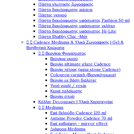
Πάστα γλυπτικής ζωγραφικής
Πάστα διαμόρφωσης mixion
Πάστες χιονιού
Πάστα διαμόρφωσης υφάσματος Fashion 50 ml
Πάστα διαμόρφωσης υφάσματος γκλίτερ
Πάστα διαμόρφωσης υφάσματος Hi-Lite
Πάστα Shabby Chic -Μάτ


Cadence Mediums & Υλικά Ζωγραφικής | Gel &
Βοηθητικά Χρώματα


Βερνίκια Φινιρίσματος
Βερνίκια νερού
Βερνίκι ultimate glaze Cadence
Βερνίκι πέτρας (aqua stone Cadence)
Colouron varnish (Βερνικόχρωμα)
Βερνίκι με βάση διαλύτες
Υγρό γυαλί / resin
Κεριά παλαίωσης
Βερνίκι σπρέι
Κόλλες Decoupage | Υλικά Χειροτεχνίας


Mediums
Εφέ βελούδο Cadence 120 ml
Antique Powder Cadence 70 ml
Εφέ καθρέφτη - mirror effect
Διάφορα Mediums