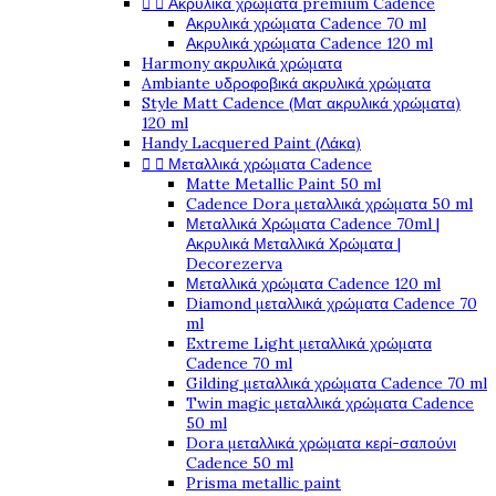


Ακρυλικά χρώματα premium Cadence
Ακρυλικά χρώματα Cadence 70 ml
Ακρυλικά χρώματα Cadence 120 ml
Harmony ακρυλικά χρώματα
Ambiante υδροφοβικά ακρυλικά χρώματα
Style Matt Cadence (Ματ ακρυλικά χρώματα)
120 ml
Handy Lacquered Paint (Λάκα)


Μεταλλικά χρώματα Cadence
Matte Metallic Paint 50 ml
Cadence Dora μεταλλικά χρώματα 50 ml
Μεταλλικά Χρώματα Cadence 70ml |
Ακρυλικά Μεταλλικά Χρώματα |
Decorezerva
Μεταλλικά χρώματα Cadence 120 ml
Diamond μεταλλικά χρώματα Cadence 70
ml
Extreme Light μεταλλικά χρώματα
Cadence 70 ml
Gilding μεταλλικά χρώματα Cadence 70 ml
Twin magic μεταλλικά χρώματα Cadence
50 ml
Dora μεταλλικά χρώματα κερί-σαπούνι
Cadence 50 ml
Prisma metallic paint