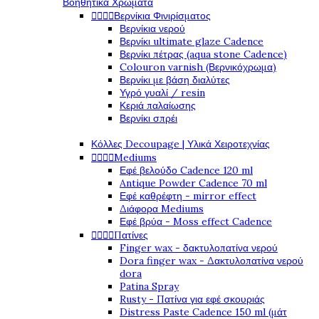
Βοηθητικά Χρώματα




Βερνίκια Φινιρίσματος
Βερνίκια νερού
Βερνίκι ultimate glaze Cadence
Βερνίκι πέτρας (aqua stone Cadence)
Colouron varnish (Βερνικόχρωμα)
Βερνίκι με βάση διαλύτες
Υγρό γυαλί / resin
Κεριά παλαίωσης
Βερνίκι σπρέι
Κόλλες Decoupage | Υλικά Χειροτεχνίας




Mediums
Εφέ βελούδο Cadence 120 ml
Antique Powder Cadence 70 ml
Εφέ καθρέφτη - mirror effect
Διάφορα Mediums
Εφέ βρύα - Moss effect Cadence




Πατίνες
Finger wax - δακτυλοπατίνα νερού
Dora finger wax - Δακτυλοπατίνα νερού
dora
Patina Spray
Rusty - Πατίνα για εφέ σκουριάς
Distress Paste Cadence 150 ml (μάτ