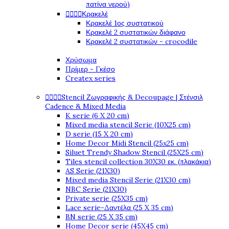
πατίνα νερού)




Κρακελέ
Κρακελέ 1ος συστατικού
Κρακελέ 2 συστατικών διάφανο
Κρακελέ 2 συστατικών - crocodile
Χρύσωμα
Πρίμερ - Γκέσο
Createx series




Stencil Ζωγραφικής & Decoupage | Στένσιλ
Cadence & Mixed Media
K serie (6 X 20 cm)
Mixed media stencil Serie (10X25 cm)
D serie (15 X 20 cm)
Home Decor Midi Stencil (25x25 cm)
Siluet Trendy Shadow Stencil (25X25 cm)
Tiles stencil collection 30X30 εκ. (πλακάκια)
AS Serie (21X30)
Mixed media Stencil Serie (21X30 cm)
NBC Serie (21X30)
Private serie (25X35 cm)
Lace serie-Δαντέλα (25 X 35 cm)
BN serie (25 X 35 cm)
Home Decor serie (45X45 cm)