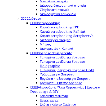
Μεταλλικά στοιχεία
Διάφορα διακοσμητικά στοιχεία
Chipboard στοιχεία
Διακοσμητικά λουλούδια




Διάφορα




Scrapbooking
Χαρτιά scrapbooking ITD
Χαρτιά scrapbooking RePrint
Χαρτιά scrapbooking Scrapberry's
Διπλόκαρφα στοιχεία
Μήτρες
Διακορευτές - Κοπτικά




Sospeso Trasparente
Τυπωμένα μοτίβα για Sospeso
Τυπωμένα μοτίβα για Sospeso
Holographic
Τυπωμένα μοτίβα για Sospeso Gold
Υφάσματα για Sospeso
Εργαλεία - αξεσουάρ για Sospeso
Χρώματα - Ρητίνες Sospeso




Αξεσουάρ & Υλικά Χειροτεχνίας | Εργαλεία
Decoupage & DIY
Καλούπια σιλικόνης
Πηλός αέρος
Σκόνη γκλίττερ Cadence