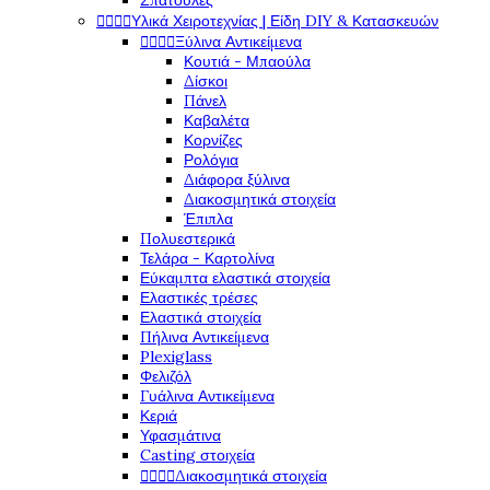
Σπάτουλες




Υλικά Χειροτεχνίας | Είδη DIY & Κατασκευών




Ξύλινα Αντικείμενα
Κουτιά - Μπαούλα
Δίσκοι
Πάνελ
Καβαλέτα
Κορνίζες
Ρολόγια
Διάφορα ξύλινα
Διακοσμητικά στοιχεία
Έπιπλα
Πολυεστερικά
Τελάρα - Καρτολίνα
Εύκαμπτα ελαστικά στοιχεία
Ελαστικές τρέσες
Ελαστικά στοιχεία
Πήλινα Αντικείμενα
Plexiglass
Φελιζόλ
Γυάλινα Αντικείμενα
Κεριά
Υφασμάτινα
Casting στοιχεία




Διακοσμητικά στοιχεία