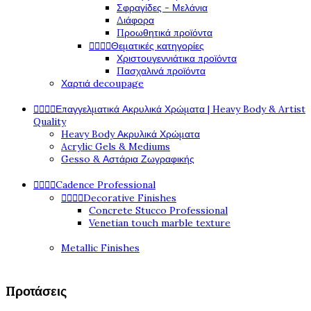
Σφραγίδες - Μελάνια
Διάφορα
Προωθητικά προϊόντα




Θεματικές κατηγορίες
Χριστουγεννιάτικα προϊόντα
Πασχαλινά προϊόντα
Χαρτιά decoupage




Επαγγελματικά Ακρυλικά Χρώματα | Heavy Body & Artist
Quality
Heavy Body Ακρυλικά Χρώματα
Acrylic Gels & Mediums
Gesso & Αστάρια Ζωγραφικής




Cadence Professional




Decorative Finishes
Concrete Stucco Professional
Venetian touch marble texture
Metallic Finishes
Προτάσεις