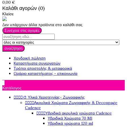
0,00 €
Καλάθι αγορών (0)
Κλείσε
Δεν υπάρχουν άλλα προϊόντα στο καλάθι σας
Συνέχεια στις αγορές
αναζήτηση
Χονδρική πώληση
Καταστήματα συνεργατών
Τρόποι αποστολής & μεταφορικά
Ωράριο καταστήματος - επικοινωνία

Κατάλογος




🎨 Υλικά Χεροτεχνίας- Ζωγραφικής




Ακρυλικά Χρώματα Ζωγραφικής & Decoupage
Cadence




Υβριδικά ακρυλικά χρώματα Cadence
Υβριδικά Χρώματα 70 Ml
Υβριδικά χρώματα 120 ml