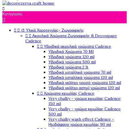

Κατηγορίες



🎨 Υλικά Χεροτεχνίας- Ζωγραφικής


Ακρυλικά Χρώματα Ζωγραφικής & Decoupage
Cadence


Υβριδικά ακρυλικά χρώματα Cadence
Υβριδικά Χρώματα 70 Ml
Υβριδικά χρώματα 120 ml
Υβριδικά χρώματα 500 ml
Υβριδικά χρώματα 2 lt
Υβριδικά μεταλλικά χρώματα 70 ml
Υβριδικά μεταλλικά χρώματα 120 ml
Υβριδικά γκλίτερ χρυσό χρώματα 120 ml
Υβριδικά γκλίτερ ασημί χρώματα 120 ml


Χρώματα κιμωλίας Cadence
Very chalky - χρώμα κιμωλίας Cadence
150 ml
Very chalky - χρώμα κιμωλίας Cadence
500 ml
Very chalky wash effect Cadence -
Ημιδιάφανο χρώμα κιμωλίας 90 ml