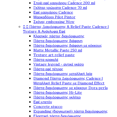
Σπρέι εφέ μαρμάρου Cadence 200 ml
Γκλίτερ χρώματα Cadence 70 ml
Εφέ μαρμάρου Cadence
Μαρκαδόροι Pilot Pintor
Σκόνες embossing Wow


Πάστες Διαμόρφωσης & Relief Paste Cadence |
Texture & Ανάγλυφα Εφέ
Κλασικές πάστες διαμόρφωσης
Πάστα διαμόρφωσης διάφανη
Πάστα διαμόρφωσης διάφανη με κόκκους
Matte Metallic Paste 250 ml
Texture art relief paste
Πάστα κρακελέ
Vintage legend - αντικέ γκέσο
Πάστα εφέ πέτρας
Πάστα διαμόρφωσης μεταλλική λεία
Diamond Πάστα Διαμόρφωσης Cadence |
Μεταλλική Relief Paste με Diamond Effect
Πάστα διαμόρφωσης με κόκκους Dora perla
Πάστα διαμόρφωσης Hi-Lite
Πάστα διαμόρφωσης γκλίτερ
Εφέ μπετόν
Concrete stucco
Expanding (διογκωτική) πάστα διαμόρφωσης
Ελαστική πάστα διαμόφωσης