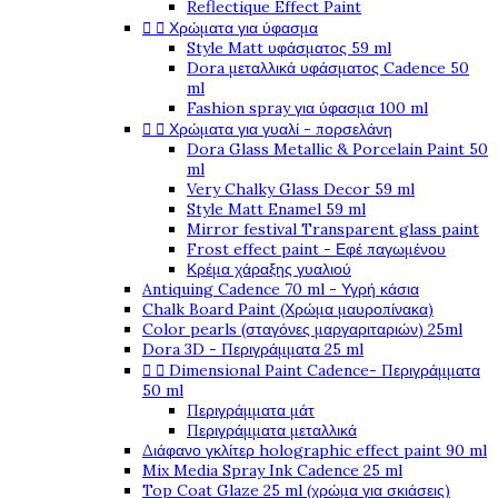
Reflectique Effect Paint


Χρώματα για ύφασμα
Style Matt υφάσματος 59 ml
Dora μεταλλικά υφάσματος Cadence 50
ml
Fashion spray για ύφασμα 100 ml


Χρώματα για γυαλί - πορσελάνη
Dora Glass Metallic & Porcelain Paint 50
ml
Very Chalky Glass Decor 59 ml
Style Matt Enamel 59 ml
Mirror festival Transparent glass paint
Frost effect paint - Εφέ παγωμένου
Κρέμα χάραξης γυαλιού
Antiquing Cadence 70 ml - Υγρή κάσια
Chalk Board Paint (Χρώμα μαυροπίνακα)
Color pearls (σταγόνες μαργαριταριών) 25ml
Dora 3D - Περιγράμματα 25 ml


Dimensional Paint Cadence- Περιγράμματα
50 ml
Περιγράμματα μάτ
Περιγράμματα μεταλλικά
Διάφανο γκλίτερ holographic effect paint 90 ml
Mix Media Spray Ink Cadence 25 ml
Top Coat Glaze 25 ml (χρώμα για σκιάσεις)