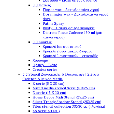
Εφέ βρύα - Moss effect Cadence


Πατίνες
Finger wax - δακτυλοπατίνα νερού
Dora finger wax - Δακτυλοπατίνα νερού
dora
Patina Spray
Rusty - Πατίνα για εφέ σκουριάς
Distress Paste Cadence 150 ml (μάτ
πατίνα νερού)


Κρακελέ
Κρακελέ 1ος συστατικού
Κρακελέ 2 συστατικών διάφανο
Κρακελέ 2 συστατικών - crocodile
Χρύσωμα
Πρίμερ - Γκέσο
Createx series


Stencil Ζωγραφικής & Decoupage | Στένσιλ
Cadence & Mixed Media
K serie (6 X 20 cm)
Mixed media stencil Serie (10X25 cm)
D serie (15 X 20 cm)
Home Decor Midi Stencil (25x25 cm)
Siluet Trendy Shadow Stencil (25X25 cm)
Tiles stencil collection 30X30 εκ. (πλακάκια)
AS Serie (21X30)