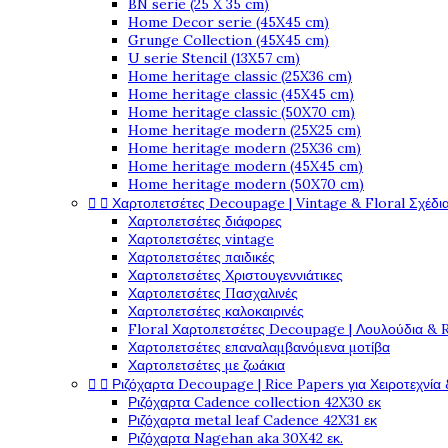
BN serie (25 X 35 cm)
Home Decor serie (45X45 cm)
Grunge Collection (45X45 cm)
U serie Stencil (13X57 cm)
Home heritage classic (25X36 cm)
Home heritage classic (45X45 cm)
Home heritage classic (50X70 cm)
Home heritage modern (25X25 cm)
Home heritage modern (25X36 cm)
Home heritage modern (45X45 cm)
Home heritage modern (50X70 cm)


Χαρτοπετσέτες Decoupage | Vintage & Floral Σχέδια
Χαρτοπετσέτες διάφορες
Χαρτοπετσέτες vintage
Χαρτοπετσέτες παιδικές
Χαρτοπετσέτες Χριστουγεννιάτικες
Χαρτοπετσέτες Πασχαλινές
Χαρτοπετσέτες καλοκαιρινές
Floral Χαρτοπετσέτες Decoupage | Λουλούδια & 
Χαρτοπετσέτες επαναλαμβανόμενα μοτίβα
Χαρτοπετσέτες με ζωάκια


Ριζόχαρτα Decoupage | Rice Papers για Χειροτεχνία 
Ριζόχαρτα Cadence collection 42X30 εκ
Ριζόχαρτα metal leaf Cadence 42X31 εκ
Ριζόχαρτα Nagehan aka 30X42 εκ.