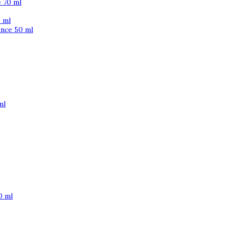
 70 ml
 ml
ence 50 ml
ml
0 ml