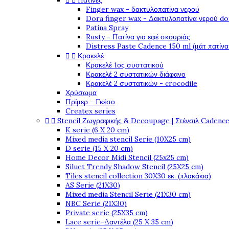


Πατίνες
Finger wax - δακτυλοπατίνα νερού
Dora finger wax - Δακτυλοπατίνα νερού do
Patina Spray
Rusty - Πατίνα για εφέ σκουριάς
Distress Paste Cadence 150 ml (μάτ πατίνα


Κρακελέ
Κρακελέ 1ος συστατικού
Κρακελέ 2 συστατικών διάφανο
Κρακελέ 2 συστατικών - crocodile
Χρύσωμα
Πρίμερ - Γκέσο
Createx series


Stencil Ζωγραφικής & Decoupage | Στένσιλ Cadenc
K serie (6 X 20 cm)
Mixed media stencil Serie (10X25 cm)
D serie (15 X 20 cm)
Home Decor Midi Stencil (25x25 cm)
Siluet Trendy Shadow Stencil (25X25 cm)
Tiles stencil collection 30X30 εκ. (πλακάκια)
AS Serie (21X30)
Mixed media Stencil Serie (21X30 cm)
NBC Serie (21X30)
Private serie (25X35 cm)
Lace serie-Δαντέλα (25 X 35 cm)