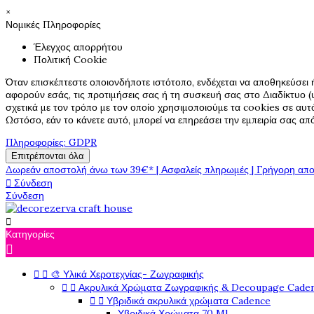
×
Νομικές Πληροφορίες
Έλεγχος απορρήτου
Πολιτική Cookie
Όταν επισκέπτεστε οποιονδήποτε ιστότοπο, ενδέχεται να αποθηκεύσει 
αφορούν εσάς, τις προτιμήσεις σας ή τη συσκευή σας στο Διαδίκτυο (υ
σχετικά με τον τρόπο με τον οποίο χρησιμοποιούμε τα cookies σε αυτ
Ωστόσο, εάν το κάνετε αυτό, μπορεί να επηρεάσει την εμπειρία σας α
Πληροφορίες: GDPR
Επιτρέπονται όλα
Δωρεάν αποστολή άνω των 39€* | Ασφαλείς πληρωμές | Γρήγορη απο

Σύνδεση
Σύνδεση

Κατηγορίες



🎨 Υλικά Χεροτεχνίας- Ζωγραφικής


Ακρυλικά Χρώματα Ζωγραφικής & Decoupage Cade


Υβριδικά ακρυλικά χρώματα Cadence
Υβριδικά Χρώματα 70 Ml