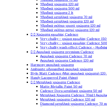
Υβριδικά χρώματα 120 ml
Υβριδικά χρώματα 500 ml
Υβριδικά χρώματα 2 lt
Υβριδικά μεταλλικά χρώματα 70 ml
Υβριδικά μεταλλικά χρώματα 120 ml
Υβριδικά γκλίτερ χρυσό χρώματα 120 ml
Υβριδικά γκλίτερ ασημί χρώματα 120 ml


Χρώματα κιμωλίας Cadence
Very chalky - χρώμα κιμωλίας Cadence 150
Very chalky - χρώμα κιμωλίας Cadence 500
Very chalky wash effect Cadence - Ημιδιά


Ακρυλικά χρώματα premium Cadence
Ακρυλικά χρώματα Cadence 70 ml
Ακρυλικά χρώματα Cadence 120 ml
Harmony ακρυλικά χρώματα
Ambiante υδροφοβικά ακρυλικά χρώματα
Style Matt Cadence (Ματ ακρυλικά χρώματα) 120
Handy Lacquered Paint (Λάκα)


Μεταλλικά χρώματα Cadence
Matte Metallic Paint 50 ml
Cadence Dora μεταλλικά χρώματα 50 ml
Μεταλλικά Χρώματα Cadence 70ml | Ακρυλι
Μεταλλικά χρώματα Cadence 120 ml
Diamond μεταλλικά χρώματα Cadence 70 m