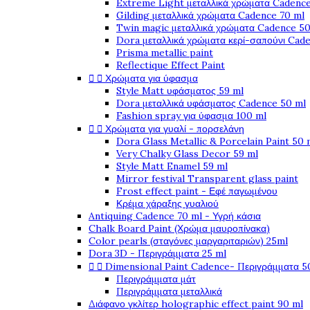
Extreme Light μεταλλικά χρώματα Cadence
Gilding μεταλλικά χρώματα Cadence 70 ml
Twin magic μεταλλικά χρώματα Cadence 50
Dora μεταλλικά χρώματα κερί-σαπούνι Cad
Prisma metallic paint
Reflectique Effect Paint


Χρώματα για ύφασμα
Style Matt υφάσματος 59 ml
Dora μεταλλικά υφάσματος Cadence 50 ml
Fashion spray για ύφασμα 100 ml


Χρώματα για γυαλί - πορσελάνη
Dora Glass Metallic & Porcelain Paint 50 
Very Chalky Glass Decor 59 ml
Style Matt Enamel 59 ml
Mirror festival Transparent glass paint
Frost effect paint - Εφέ παγωμένου
Κρέμα χάραξης γυαλιού
Antiquing Cadence 70 ml - Υγρή κάσια
Chalk Board Paint (Χρώμα μαυροπίνακα)
Color pearls (σταγόνες μαργαριταριών) 25ml
Dora 3D - Περιγράμματα 25 ml


Dimensional Paint Cadence- Περιγράμματα 5
Περιγράμματα μάτ
Περιγράμματα μεταλλικά
Διάφανο γκλίτερ holographic effect paint 90 ml