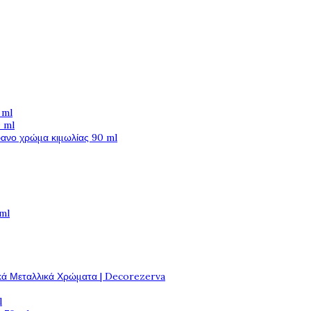
 ml
 ml
φανο χρώμα κιμωλίας 90 ml
 ml
κά Μεταλλικά Χρώματα | Decorezerva
l