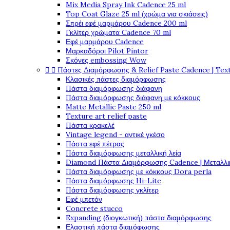
Mix Media Spray Ink Cadence 25 ml
Top Coat Glaze 25 ml (χρώμα για σκιάσεις)
Σπρέι εφέ μαρμάρου Cadence 200 ml
Γκλίτερ χρώματα Cadence 70 ml
Εφέ μαρμάρου Cadence
Μαρκαδόροι Pilot Pintor
Σκόνες embossing Wow


Πάστες Διαμόρφωσης & Relief Paste Cadence | Tex
Κλασικές πάστες διαμόρφωσης
Πάστα διαμόρφωσης διάφανη
Πάστα διαμόρφωσης διάφανη με κόκκους
Matte Metallic Paste 250 ml
Texture art relief paste
Πάστα κρακελέ
Vintage legend - αντικέ γκέσο
Πάστα εφέ πέτρας
Πάστα διαμόρφωσης μεταλλική λεία
Diamond Πάστα Διαμόρφωσης Cadence | Μεταλλικ
Πάστα διαμόρφωσης με κόκκους Dora perla
Πάστα διαμόρφωσης Hi-Lite
Πάστα διαμόρφωσης γκλίτερ
Εφέ μπετόν
Concrete stucco
Expanding (διογκωτική) πάστα διαμόρφωσης
Ελαστική πάστα διαμόφωσης