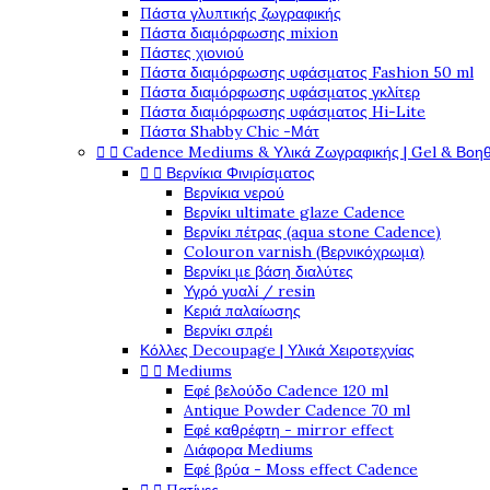
Πάστα γλυπτικής ζωγραφικής
Πάστα διαμόρφωσης mixion
Πάστες χιονιού
Πάστα διαμόρφωσης υφάσματος Fashion 50 ml
Πάστα διαμόρφωσης υφάσματος γκλίτερ
Πάστα διαμόρφωσης υφάσματος Hi-Lite
Πάστα Shabby Chic -Μάτ


Cadence Mediums & Υλικά Ζωγραφικής | Gel & Βοη


Βερνίκια Φινιρίσματος
Βερνίκια νερού
Βερνίκι ultimate glaze Cadence
Βερνίκι πέτρας (aqua stone Cadence)
Colouron varnish (Βερνικόχρωμα)
Βερνίκι με βάση διαλύτες
Υγρό γυαλί / resin
Κεριά παλαίωσης
Βερνίκι σπρέι
Κόλλες Decoupage | Υλικά Χειροτεχνίας


Mediums
Εφέ βελούδο Cadence 120 ml
Antique Powder Cadence 70 ml
Εφέ καθρέφτη - mirror effect
Διάφορα Mediums
Εφέ βρύα - Moss effect Cadence