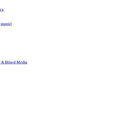
ra
 νερού)
e & Mixed Media