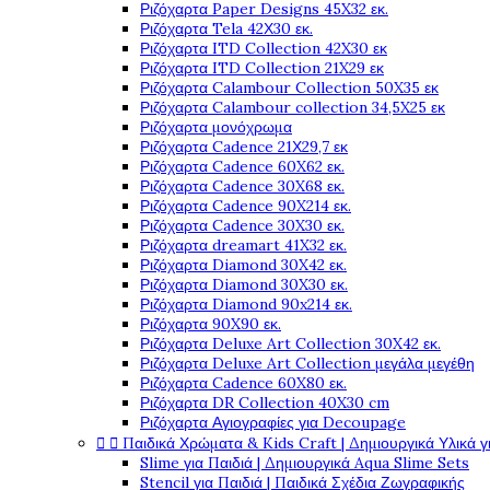
Ριζόχαρτα Paper Designs 45X32 εκ.
Ριζόχαρτα Tela 42Χ30 εκ.
Ριζόχαρτα ITD Collection 42X30 εκ
Ριζόχαρτα ITD Collection 21X29 εκ
Ριζόχαρτα Calambour Collection 50X35 εκ
Ριζόχαρτα Calambour collection 34,5X25 εκ
Ριζόχαρτα μονόχρωμα
Ριζόχαρτα Cadence 21Χ29,7 εκ
Ριζόχαρτα Cadence 60X62 εκ.
Ριζόχαρτα Cadence 30X68 εκ.
Ριζόχαρτα Cadence 90X214 εκ.
Ριζόχαρτα Cadence 30X30 εκ.
Ριζόχαρτα dreamart 41X32 εκ.
Ριζόχαρτα Diamond 30X42 εκ.
Ριζόχαρτα Diamond 30X30 εκ.
Ριζόχαρτα Diamond 90x214 εκ.
Ριζόχαρτα 90X90 εκ.
Ριζόχαρτα Deluxe Art Collection 30X42 εκ.
Ριζόχαρτα Deluxe Art Collection μεγάλα μεγέθη
Ριζόχαρτα Cadence 60X80 εκ.
Ριζόχαρτα DR Collection 40X30 cm
Ριζόχαρτα Αγιογραφίες για Decoupage


Παιδικά Χρώματα & Kids Craft | Δημιουργικά Υλικά γ
Slime για Παιδιά | Δημιουργικά Aqua Slime Sets
Stencil για Παιδιά | Παιδικά Σχέδια Ζωγραφικής