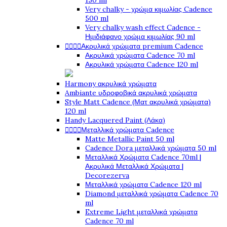
150 ml
Very chalky - χρώμα κιμωλίας Cadence
500 ml
Very chalky wash effect Cadence -
Ημιδιάφανο χρώμα κιμωλίας 90 ml




Ακρυλικά χρώματα premium Cadence
Ακρυλικά χρώματα Cadence 70 ml
Ακρυλικά χρώματα Cadence 120 ml
Harmony ακρυλικά χρώματα
Ambiante υδροφοβικά ακρυλικά χρώματα
Style Matt Cadence (Ματ ακρυλικά χρώματα)
120 ml
Handy Lacquered Paint (Λάκα)




Μεταλλικά χρώματα Cadence
Matte Metallic Paint 50 ml
Cadence Dora μεταλλικά χρώματα 50 ml
Μεταλλικά Χρώματα Cadence 70ml |
Ακρυλικά Μεταλλικά Χρώματα |
Decorezerva
Μεταλλικά χρώματα Cadence 120 ml
Diamond μεταλλικά χρώματα Cadence 70
ml
Extreme Light μεταλλικά χρώματα
Cadence 70 ml