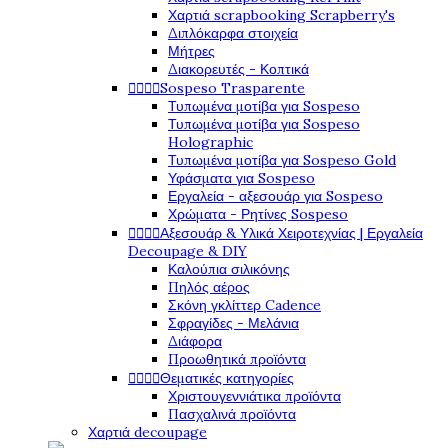
Χαρτιά scrapbooking Scrapberry's
Διπλόκαρφα στοιχεία
Μήτρες
Διακορευτές - Κοπτικά




Sospeso Trasparente
Τυπωμένα μοτίβα για Sospeso
Τυπωμένα μοτίβα για Sospeso
Holographic
Τυπωμένα μοτίβα για Sospeso Gold
Υφάσματα για Sospeso
Εργαλεία - αξεσουάρ για Sospeso
Χρώματα - Ρητίνες Sospeso




Αξεσουάρ & Υλικά Χειροτεχνίας | Εργαλεία
Decoupage & DIY
Καλούπια σιλικόνης
Πηλός αέρος
Σκόνη γκλίττερ Cadence
Σφραγίδες - Μελάνια
Διάφορα
Προωθητικά προϊόντα




Θεματικές κατηγορίες
Χριστουγεννιάτικα προϊόντα
Πασχαλινά προϊόντα
Χαρτιά decoupage