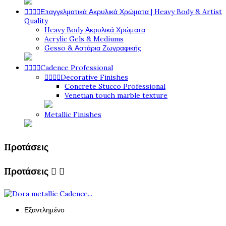




Επαγγελματικά Ακρυλικά Χρώματα | Heavy Body & Artist
Quality
Heavy Body Ακρυλικά Χρώματα
Acrylic Gels & Mediums
Gesso & Αστάρια Ζωγραφικής




Cadence Professional




Decorative Finishes
Concrete Stucco Professional
Venetian touch marble texture
Metallic Finishes
Προτάσεις
Προτάσεις


Εξαντλημένο