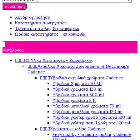
αναζήτηση
Χονδρική πώληση
Καταστήματα συνεργατών
Τρόποι αποστολής & μεταφορικά
Ωράριο καταστήματος - επικοινωνία

Κατάλογος




🎨 Υλικά Χεροτεχνίας- Ζωγραφικής




Ακρυλικά Χρώματα Ζωγραφικής & Decoupage
Cadence




Υβριδικά ακρυλικά χρώματα Cadence
Υβριδικά Χρώματα 70 Ml
Υβριδικά χρώματα 120 ml
Υβριδικά χρώματα 500 ml
Υβριδικά χρώματα 2 lt
Υβριδικά μεταλλικά χρώματα 70 ml
Υβριδικά μεταλλικά χρώματα 120 ml
Υβριδικά γκλίτερ χρυσό χρώματα 120 ml
Υβριδικά γκλίτερ ασημί χρώματα 120 ml




Χρώματα κιμωλίας Cadence
Very chalky - χρώμα κιμωλίας Cadence