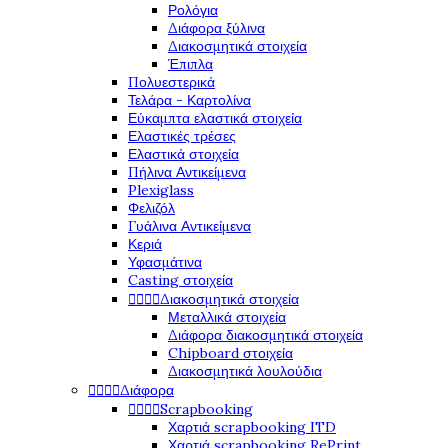
Ρολόγια
Διάφορα ξύλινα
Διακοσμητικά στοιχεία
Έπιπλα
Πολυεστερικά
Τελάρα - Καρτολίνα
Εύκαμπτα ελαστικά στοιχεία
Ελαστικές τρέσες
Ελαστικά στοιχεία
Πήλινα Αντικείμενα
Plexiglass
Φελιζόλ
Γυάλινα Αντικείμενα
Κεριά
Υφασμάτινα
Casting στοιχεία




Διακοσμητικά στοιχεία
Μεταλλικά στοιχεία
Διάφορα διακοσμητικά στοιχεία
Chipboard στοιχεία
Διακοσμητικά λουλούδια




Διάφορα




Scrapbooking
Χαρτιά scrapbooking ITD
Χαρτιά scrapbooking RePrint