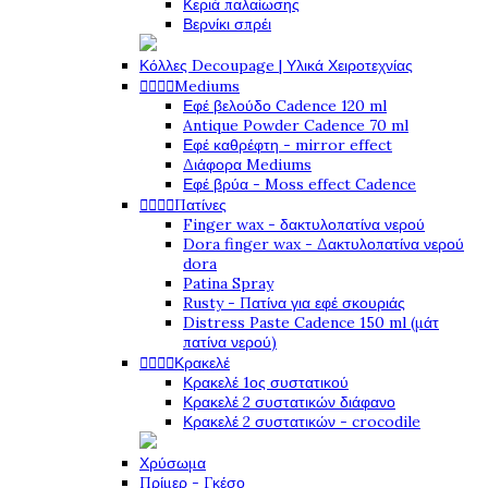
Κεριά παλαίωσης
Βερνίκι σπρέι
Κόλλες Decoupage | Υλικά Χειροτεχνίας




Mediums
Εφέ βελούδο Cadence 120 ml
Antique Powder Cadence 70 ml
Εφέ καθρέφτη - mirror effect
Διάφορα Mediums
Εφέ βρύα - Moss effect Cadence




Πατίνες
Finger wax - δακτυλοπατίνα νερού
Dora finger wax - Δακτυλοπατίνα νερού
dora
Patina Spray
Rusty - Πατίνα για εφέ σκουριάς
Distress Paste Cadence 150 ml (μάτ
πατίνα νερού)




Κρακελέ
Κρακελέ 1ος συστατικού
Κρακελέ 2 συστατικών διάφανο
Κρακελέ 2 συστατικών - crocodile
Χρύσωμα
Πρίμερ - Γκέσο