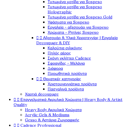
Τυπωμένα μοτίβα για Sospeso
Τυπωμένα μοτίβα για Sospeso
Holographic
Τυπωμένα μοτίβα για Sospeso Gold
Υφάσματα για Sospeso
Εργαλεία - αξεσουάρ για Sospeso
Χρώματα - Ρητίνες Sospeso


Αξεσουάρ & Υλικά Χειροτεχνίας | Εργαλεία
Decoupage & DIY
Καλούπια σιλικόνης
Πηλός αέρος
Σκόνη γκλίττερ Cadence
Σφραγίδες - Μελάνια
Διάφορα
Προωθητικά προϊόντα


Θεματικές κατηγορίες
Χριστουγεννιάτικα προϊόντα
Πασχαλινά προϊόντα
Χαρτιά decoupage


Επαγγελματικά Ακρυλικά Χρώματα | Heavy Body & Artist
Quality
Heavy Body Ακρυλικά Χρώματα
Acrylic Gels & Mediums
Gesso & Αστάρια Ζωγραφικής


Cadence Professional