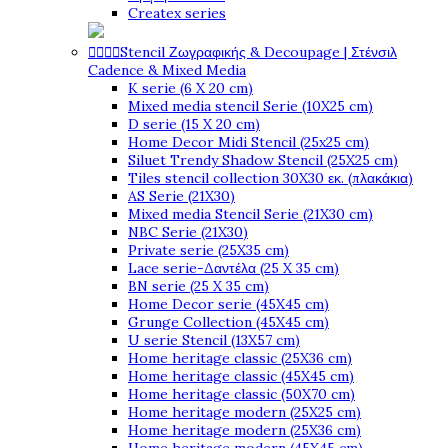
Createx series




Stencil Ζωγραφικής & Decoupage | Στένσιλ
Cadence & Mixed Media
K serie (6 X 20 cm)
Mixed media stencil Serie (10X25 cm)
D serie (15 X 20 cm)
Home Decor Midi Stencil (25x25 cm)
Siluet Trendy Shadow Stencil (25X25 cm)
Tiles stencil collection 30X30 εκ. (πλακάκια)
AS Serie (21X30)
Mixed media Stencil Serie (21X30 cm)
NBC Serie (21X30)
Private serie (25X35 cm)
Lace serie-Δαντέλα (25 X 35 cm)
BN serie (25 X 35 cm)
Home Decor serie (45X45 cm)
Grunge Collection (45X45 cm)
U serie Stencil (13X57 cm)
Home heritage classic (25X36 cm)
Home heritage classic (45X45 cm)
Home heritage classic (50X70 cm)
Home heritage modern (25X25 cm)
Home heritage modern (25X36 cm)