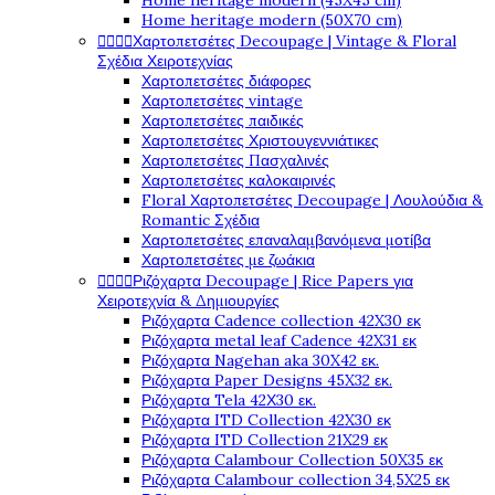
Home heritage modern (45X45 cm)
Home heritage modern (50X70 cm)




Χαρτοπετσέτες Decoupage | Vintage & Floral
Σχέδια Χειροτεχνίας
Χαρτοπετσέτες διάφορες
Χαρτοπετσέτες vintage
Χαρτοπετσέτες παιδικές
Χαρτοπετσέτες Χριστουγεννιάτικες
Χαρτοπετσέτες Πασχαλινές
Χαρτοπετσέτες καλοκαιρινές
Floral Χαρτοπετσέτες Decoupage | Λουλούδια &
Romantic Σχέδια
Χαρτοπετσέτες επαναλαμβανόμενα μοτίβα
Χαρτοπετσέτες με ζωάκια




Ριζόχαρτα Decoupage | Rice Papers για
Χειροτεχνία & Δημιουργίες
Ριζόχαρτα Cadence collection 42X30 εκ
Ριζόχαρτα metal leaf Cadence 42X31 εκ
Ριζόχαρτα Nagehan aka 30X42 εκ.
Ριζόχαρτα Paper Designs 45X32 εκ.
Ριζόχαρτα Tela 42Χ30 εκ.
Ριζόχαρτα ITD Collection 42X30 εκ
Ριζόχαρτα ITD Collection 21X29 εκ
Ριζόχαρτα Calambour Collection 50X35 εκ
Ριζόχαρτα Calambour collection 34,5X25 εκ