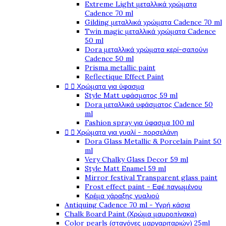
Extreme Light μεταλλικά χρώματα
Cadence 70 ml
Gilding μεταλλικά χρώματα Cadence 70 ml
Twin magic μεταλλικά χρώματα Cadence
50 ml
Dora μεταλλικά χρώματα κερί-σαπούνι
Cadence 50 ml
Prisma metallic paint
Reflectique Effect Paint


Χρώματα για ύφασμα
Style Matt υφάσματος 59 ml
Dora μεταλλικά υφάσματος Cadence 50
ml
Fashion spray για ύφασμα 100 ml


Χρώματα για γυαλί - πορσελάνη
Dora Glass Metallic & Porcelain Paint 50
ml
Very Chalky Glass Decor 59 ml
Style Matt Enamel 59 ml
Mirror festival Transparent glass paint
Frost effect paint - Εφέ παγωμένου
Κρέμα χάραξης γυαλιού
Antiquing Cadence 70 ml - Υγρή κάσια
Chalk Board Paint (Χρώμα μαυροπίνακα)
Color pearls (σταγόνες μαργαριταριών) 25ml