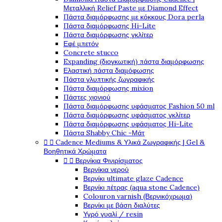
Μεταλλική Relief Paste με Diamond Effect
Πάστα διαμόρφωσης με κόκκους Dora perla
Πάστα διαμόρφωσης Hi-Lite
Πάστα διαμόρφωσης γκλίτερ
Εφέ μπετόν
Concrete stucco
Expanding (διογκωτική) πάστα διαμόρφωσης
Ελαστική πάστα διαμόφωσης
Πάστα γλυπτικής ζωγραφικής
Πάστα διαμόρφωσης mixion
Πάστες χιονιού
Πάστα διαμόρφωσης υφάσματος Fashion 50 ml
Πάστα διαμόρφωσης υφάσματος γκλίτερ
Πάστα διαμόρφωσης υφάσματος Hi-Lite
Πάστα Shabby Chic -Μάτ


Cadence Mediums & Υλικά Ζωγραφικής | Gel &
Βοηθητικά Χρώματα


Βερνίκια Φινιρίσματος
Βερνίκια νερού
Βερνίκι ultimate glaze Cadence
Βερνίκι πέτρας (aqua stone Cadence)
Colouron varnish (Βερνικόχρωμα)
Βερνίκι με βάση διαλύτες
Υγρό γυαλί / resin