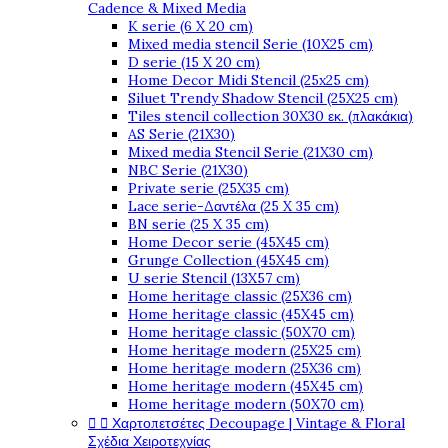
Cadence & Mixed Media
K serie (6 X 20 cm)
Mixed media stencil Serie (10X25 cm)
D serie (15 X 20 cm)
Home Decor Midi Stencil (25x25 cm)
Siluet Trendy Shadow Stencil (25X25 cm)
Tiles stencil collection 30X30 εκ. (πλακάκια)
AS Serie (21X30)
Mixed media Stencil Serie (21X30 cm)
NBC Serie (21X30)
Private serie (25X35 cm)
Lace serie-Δαντέλα (25 X 35 cm)
BN serie (25 X 35 cm)
Home Decor serie (45X45 cm)
Grunge Collection (45X45 cm)
U serie Stencil (13X57 cm)
Home heritage classic (25X36 cm)
Home heritage classic (45X45 cm)
Home heritage classic (50X70 cm)
Home heritage modern (25X25 cm)
Home heritage modern (25X36 cm)
Home heritage modern (45X45 cm)
Home heritage modern (50X70 cm)


Χαρτοπετσέτες Decoupage | Vintage & Floral
Σχέδια Χειροτεχνίας