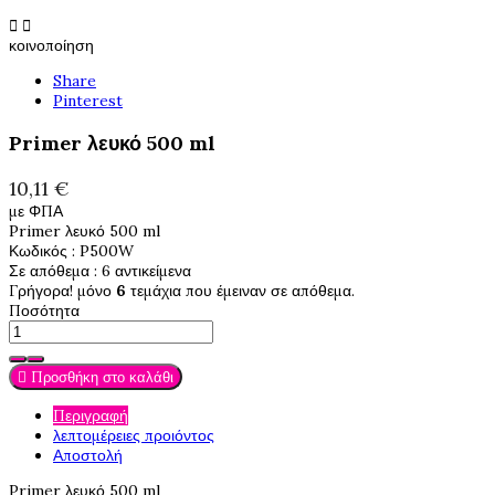


κοινοποίηση
Share
Pinterest
Primer λευκό 500 ml
10,11 €
με ΦΠΑ
Primer λευκό 500 ml
Κωδικός
: P500W
Σε απόθεμα
: 6 αντικείμενα
Γρήγορα! μόνο
6
τεμάχια που έμειναν σε απόθεμα.
Ποσότητα

Προσθήκη στο καλάθι
Περιγραφή
λεπτομέρειες προιόντος
Αποστολή
Primer λευκό 500 ml