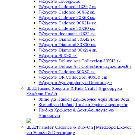
Ριζόχαρτα μονόχρωμα
Ριζόχαρτα Cadence 21Χ29,7 εκ
Ριζόχαρτα Cadence 60X62 εκ.
Ριζόχαρτα Cadence 30X68 εκ.
Ριζόχαρτα Cadence 90X214 εκ.
Ριζόχαρτα Cadence 30X30 εκ.
Ριζόχαρτα dreamart 41X32 εκ.
Ριζόχαρτα Diamond 30X42 εκ.
Ριζόχαρτα Diamond 30X30 εκ.
Ριζόχαρτα Diamond 90x214 εκ.
Ριζόχαρτα 90X90 εκ.
Ριζόχαρτα Deluxe Art Collection 30X42 εκ.
Ριζόχαρτα Deluxe Art Collection μεγάλα μεγέθη
Ριζόχαρτα Cadence 60X80 εκ.
Ριζόχαρτα DR Collection 40X30 cm
Ριζόχαρτα Αγιογραφίες για Decoupage




Παιδικά Χρώματα & Kids Craft | Δημιουργικά
Υλικά για Παιδιά
Slime για Παιδιά | Δημιουργικά Aqua Slime Sets
Stencil για Παιδιά | Παιδικά Σχέδια Ζωγραφικής
Παιδικά Χρώματα & Δακτυλομπογιές για
Δημιουργία




Transfer Cadence & Rub-On | Μεταφορά Εικόνας
για Έπιπλα & Decoupage