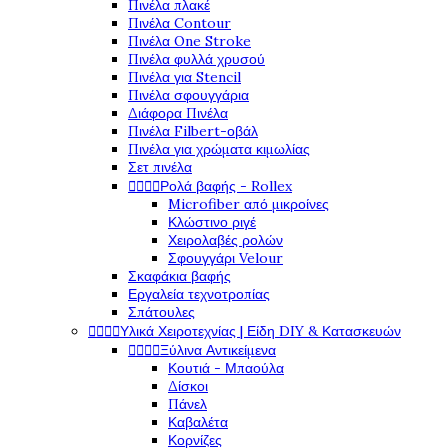
Πινέλα πλακέ
Πινέλα Contour
Πινέλα One Stroke
Πινέλα φυλλά χρυσού
Πινέλα για Stencil
Πινέλα σφουγγάρια
Διάφορα Πινέλα
Πινέλα Filbert-οβάλ
Πινέλα για χρώματα κιμωλίας
Σετ πινέλα




Ρολά βαφής - Rollex
Microfiber από μικροίνες
Κλώστινο ριγέ
Χειρολαβές ρολών
Σφουγγάρι Velour
Σκαφάκια βαφής
Εργαλεία τεχνοτροπίας
Σπάτουλες




Υλικά Χειροτεχνίας | Είδη DIY & Κατασκευών




Ξύλινα Αντικείμενα
Κουτιά - Μπαούλα
Δίσκοι
Πάνελ
Καβαλέτα
Κορνίζες