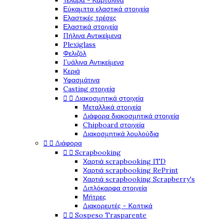
Τελάρα - Καρτολίνα
Εύκαμπτα ελαστικά στοιχεία
Ελαστικές τρέσες
Ελαστικά στοιχεία
Πήλινα Αντικείμενα
Plexiglass
Φελιζόλ
Γυάλινα Αντικείμενα
Κεριά
Υφασμάτινα
Casting στοιχεία


Διακοσμητικά στοιχεία
Μεταλλικά στοιχεία
Διάφορα διακοσμητικά στοιχεία
Chipboard στοιχεία
Διακοσμητικά λουλούδια


Διάφορα


Scrapbooking
Χαρτιά scrapbooking ITD
Χαρτιά scrapbooking RePrint
Χαρτιά scrapbooking Scrapberry's
Διπλόκαρφα στοιχεία
Μήτρες
Διακορευτές - Κοπτικά


Sospeso Trasparente