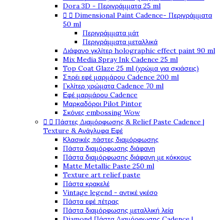
Dora 3D - Περιγράμματα 25 ml


Dimensional Paint Cadence- Περιγράμματα
50 ml
Περιγράμματα μάτ
Περιγράμματα μεταλλικά
Διάφανο γκλίτερ holographic effect paint 90 ml
Mix Media Spray Ink Cadence 25 ml
Top Coat Glaze 25 ml (χρώμα για σκιάσεις)
Σπρέι εφέ μαρμάρου Cadence 200 ml
Γκλίτερ χρώματα Cadence 70 ml
Εφέ μαρμάρου Cadence
Μαρκαδόροι Pilot Pintor
Σκόνες embossing Wow


Πάστες Διαμόρφωσης & Relief Paste Cadence |
Texture & Ανάγλυφα Εφέ
Κλασικές πάστες διαμόρφωσης
Πάστα διαμόρφωσης διάφανη
Πάστα διαμόρφωσης διάφανη με κόκκους
Matte Metallic Paste 250 ml
Texture art relief paste
Πάστα κρακελέ
Vintage legend - αντικέ γκέσο
Πάστα εφέ πέτρας
Πάστα διαμόρφωσης μεταλλική λεία
Diamond Πάστα Διαμόρφωσης Cadence |