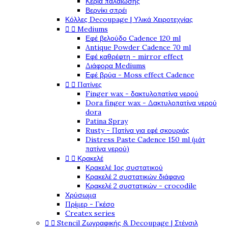
Κεριά παλαίωσης
Βερνίκι σπρέι
Κόλλες Decoupage | Υλικά Χειροτεχνίας


Mediums
Εφέ βελούδο Cadence 120 ml
Antique Powder Cadence 70 ml
Εφέ καθρέφτη - mirror effect
Διάφορα Mediums
Εφέ βρύα - Moss effect Cadence


Πατίνες
Finger wax - δακτυλοπατίνα νερού
Dora finger wax - Δακτυλοπατίνα νερού
dora
Patina Spray
Rusty - Πατίνα για εφέ σκουριάς
Distress Paste Cadence 150 ml (μάτ
πατίνα νερού)


Κρακελέ
Κρακελέ 1ος συστατικού
Κρακελέ 2 συστατικών διάφανο
Κρακελέ 2 συστατικών - crocodile
Χρύσωμα
Πρίμερ - Γκέσο
Createx series


Stencil Ζωγραφικής & Decoupage | Στένσιλ