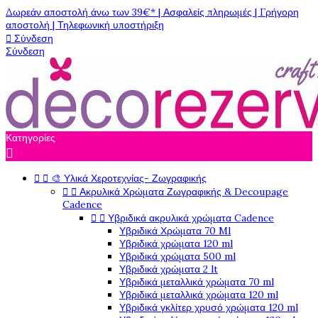
Δωρεάν αποστολή άνω των 39€* | Ασφαλείς πληρωμές | Γρήγορη
αποστολή | Τηλεφωνική υποστήριξη

Σύνδεση
Σύνδεση
Κατηγορίες



🎨 Υλικά Χεροτεχνίας- Ζωγραφικής


Ακρυλικά Χρώματα Ζωγραφικής & Decoupage
Cadence


Υβριδικά ακρυλικά χρώματα Cadence
Υβριδικά Χρώματα 70 Ml
Υβριδικά χρώματα 120 ml
Υβριδικά χρώματα 500 ml
Υβριδικά χρώματα 2 lt
Υβριδικά μεταλλικά χρώματα 70 ml
Υβριδικά μεταλλικά χρώματα 120 ml
Υβριδικά γκλίτερ χρυσό χρώματα 120 ml