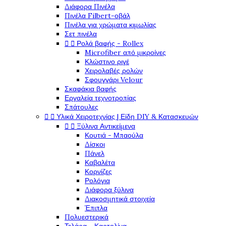
Διάφορα Πινέλα
Πινέλα Filbert-οβάλ
Πινέλα για χρώματα κιμωλίας
Σετ πινέλα


Ρολά βαφής - Rollex
Microfiber από μικροίνες
Κλώστινο ριγέ
Χειρολαβές ρολών
Σφουγγάρι Velour
Σκαφάκια βαφής
Εργαλεία τεχνοτροπίας
Σπάτουλες


Υλικά Χειροτεχνίας | Είδη DIY & Κατασκευών


Ξύλινα Αντικείμενα
Κουτιά - Μπαούλα
Δίσκοι
Πάνελ
Καβαλέτα
Κορνίζες
Ρολόγια
Διάφορα ξύλινα
Διακοσμητικά στοιχεία
Έπιπλα
Πολυεστερικά