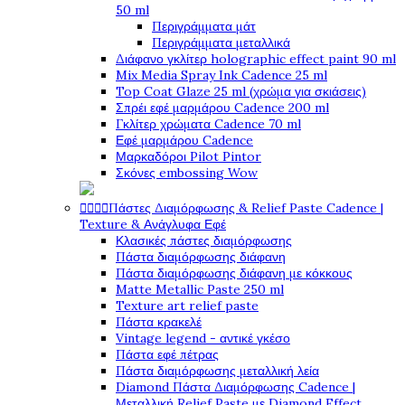
50 ml
Περιγράμματα μάτ
Περιγράμματα μεταλλικά
Διάφανο γκλίτερ holographic effect paint 90 ml
Mix Media Spray Ink Cadence 25 ml
Top Coat Glaze 25 ml (χρώμα για σκιάσεις)
Σπρέι εφέ μαρμάρου Cadence 200 ml
Γκλίτερ χρώματα Cadence 70 ml
Εφέ μαρμάρου Cadence
Μαρκαδόροι Pilot Pintor
Σκόνες embossing Wow




Πάστες Διαμόρφωσης & Relief Paste Cadence |
Texture & Ανάγλυφα Εφέ
Κλασικές πάστες διαμόρφωσης
Πάστα διαμόρφωσης διάφανη
Πάστα διαμόρφωσης διάφανη με κόκκους
Matte Metallic Paste 250 ml
Texture art relief paste
Πάστα κρακελέ
Vintage legend - αντικέ γκέσο
Πάστα εφέ πέτρας
Πάστα διαμόρφωσης μεταλλική λεία
Diamond Πάστα Διαμόρφωσης Cadence |
Μεταλλική Relief Paste με Diamond Effect