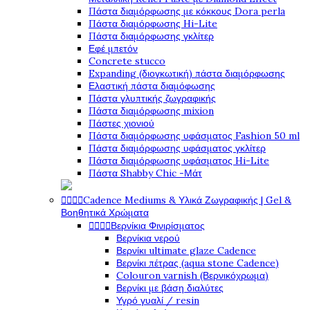
Πάστα διαμόρφωσης με κόκκους Dora perla
Πάστα διαμόρφωσης Hi-Lite
Πάστα διαμόρφωσης γκλίτερ
Εφέ μπετόν
Concrete stucco
Expanding (διογκωτική) πάστα διαμόρφωσης
Ελαστική πάστα διαμόφωσης
Πάστα γλυπτικής ζωγραφικής
Πάστα διαμόρφωσης mixion
Πάστες χιονιού
Πάστα διαμόρφωσης υφάσματος Fashion 50 ml
Πάστα διαμόρφωσης υφάσματος γκλίτερ
Πάστα διαμόρφωσης υφάσματος Hi-Lite
Πάστα Shabby Chic -Μάτ




Cadence Mediums & Υλικά Ζωγραφικής | Gel &
Βοηθητικά Χρώματα




Βερνίκια Φινιρίσματος
Βερνίκια νερού
Βερνίκι ultimate glaze Cadence
Βερνίκι πέτρας (aqua stone Cadence)
Colouron varnish (Βερνικόχρωμα)
Βερνίκι με βάση διαλύτες
Υγρό γυαλί / resin