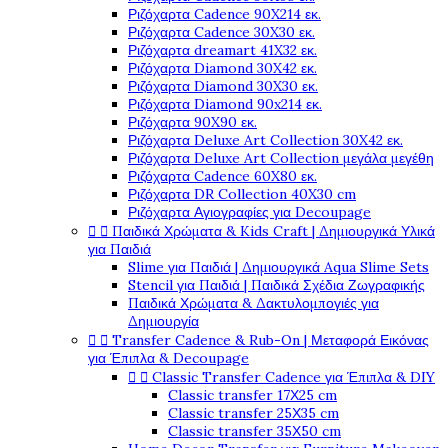
Ριζόχαρτα Cadence 90X214 εκ.
Ριζόχαρτα Cadence 30X30 εκ.
Ριζόχαρτα dreamart 41X32 εκ.
Ριζόχαρτα Diamond 30X42 εκ.
Ριζόχαρτα Diamond 30X30 εκ.
Ριζόχαρτα Diamond 90x214 εκ.
Ριζόχαρτα 90X90 εκ.
Ριζόχαρτα Deluxe Art Collection 30X42 εκ.
Ριζόχαρτα Deluxe Art Collection μεγάλα μεγέθη
Ριζόχαρτα Cadence 60X80 εκ.
Ριζόχαρτα DR Collection 40X30 cm
Ριζόχαρτα Αγιογραφίες για Decoupage


Παιδικά Χρώματα & Kids Craft | Δημιουργικά Υλικά
για Παιδιά
Slime για Παιδιά | Δημιουργικά Aqua Slime Sets
Stencil για Παιδιά | Παιδικά Σχέδια Ζωγραφικής
Παιδικά Χρώματα & Δακτυλομπογιές για
Δημιουργία


Transfer Cadence & Rub-On | Μεταφορά Εικόνας
για Έπιπλα & Decoupage


Classic Transfer Cadence για Έπιπλα & DIY
Classic transfer 17Χ25 cm
Classic transfer 25Χ35 cm
Classic transfer 35Χ50 cm