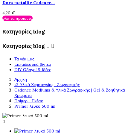
Dora metallic Cadence...
4,20 €
όλα τα προϊόντα
Κατηγορίες blog
Κατηγορίες blog


Τα νέα μας
Εκπαιδευτικά βίντεο
DIY Οδηγοί & Ιδέες
Αρχική
🎨 Υλικά Χεροτεχνίας- Ζωγραφικής
Cadence Mediums & Υλικά Ζωγραφικής | Gel & Βοηθητικά
Χρώματα
Πρίμερ - Γκέσο
Primer λευκό 500 ml
