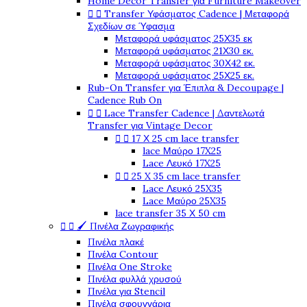
Home Decor Transfer για Furniture Makeover


Transfer Υφάσματος Cadence | Μεταφορά
Σχεδίων σε Ύφασμα
Μεταφορά υφάσματος 25Χ35 εκ
Μεταφορά υφάσματος 21Χ30 εκ.
Μεταφορά υφάσματος 30Χ42 εκ.
Μεταφορά υφάσματος 25Χ25 εκ.
Rub-On Transfer για Έπιπλα & Decoupage |
Cadence Rub On


Lace Transfer Cadence | Δαντελωτά
Transfer για Vintage Decor


17 Χ 25 cm lace transfer
lace Μαύρο 17X25
Lace Λευκό 17X25


25 X 35 cm lace transfer
Lace Λευκό 25X35
Lace Μαύρο 25X35
lace transfer 35 Χ 50 cm


🖌️ Πινέλα Ζωγραφικής
Πινέλα πλακέ
Πινέλα Contour
Πινέλα One Stroke
Πινέλα φυλλά χρυσού
Πινέλα για Stencil
Πινέλα σφουγγάρια