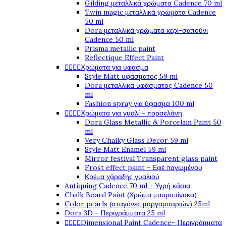
Gilding μεταλλικά χρώματα Cadence 70 ml
Twin magic μεταλλικά χρώματα Cadence
50 ml
Dora μεταλλικά χρώματα κερί-σαπούνι
Cadence 50 ml
Prisma metallic paint
Reflectique Effect Paint




Χρώματα για ύφασμα
Style Matt υφάσματος 59 ml
Dora μεταλλικά υφάσματος Cadence 50
ml
Fashion spray για ύφασμα 100 ml




Χρώματα για γυαλί - πορσελάνη
Dora Glass Metallic & Porcelain Paint 50
ml
Very Chalky Glass Decor 59 ml
Style Matt Enamel 59 ml
Mirror festival Transparent glass paint
Frost effect paint - Εφέ παγωμένου
Κρέμα χάραξης γυαλιού
Antiquing Cadence 70 ml - Υγρή κάσια
Chalk Board Paint (Χρώμα μαυροπίνακα)
Color pearls (σταγόνες μαργαριταριών) 25ml
Dora 3D - Περιγράμματα 25 ml




Dimensional Paint Cadence- Περιγράμματα