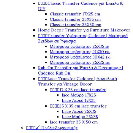




Classic Transfer Cadence για Έπιπλα &
DIY
Classic transfer 17Χ25 cm
Classic transfer 25Χ35 cm
Classic transfer 35Χ50 cm
Home Decor Transfer για Furniture Makeover




Transfer Υφάσματος Cadence | Μεταφορά
Σχεδίων σε Ύφασμα
Μεταφορά υφάσματος 25Χ35 εκ
Μεταφορά υφάσματος 21Χ30 εκ.
Μεταφορά υφάσματος 30Χ42 εκ.
Μεταφορά υφάσματος 25Χ25 εκ.
Rub-On Transfer για Έπιπλα & Decoupage |
Cadence Rub On




Lace Transfer Cadence | Δαντελωτά
Transfer για Vintage Decor




17 Χ 25 cm lace transfer
lace Μαύρο 17X25
Lace Λευκό 17X25




25 X 35 cm lace transfer
Lace Λευκό 25X35
Lace Μαύρο 25X35
lace transfer 35 Χ 50 cm




🖌️ Πινέλα Ζωγραφικής