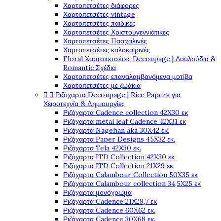
Χαρτοπετσέτες διάφορες
Χαρτοπετσέτες vintage
Χαρτοπετσέτες παιδικές
Χαρτοπετσέτες Χριστουγεννιάτικες
Χαρτοπετσέτες Πασχαλινές
Χαρτοπετσέτες καλοκαιρινές
Floral Χαρτοπετσέτες Decoupage | Λουλούδια &
Romantic Σχέδια
Χαρτοπετσέτες επαναλαμβανόμενα μοτίβα
Χαρτοπετσέτες με ζωάκια


Ριζόχαρτα Decoupage | Rice Papers για
Χειροτεχνία & Δημιουργίες
Ριζόχαρτα Cadence collection 42X30 εκ
Ριζόχαρτα metal leaf Cadence 42X31 εκ
Ριζόχαρτα Nagehan aka 30X42 εκ.
Ριζόχαρτα Paper Designs 45X32 εκ.
Ριζόχαρτα Tela 42Χ30 εκ.
Ριζόχαρτα ITD Collection 42X30 εκ
Ριζόχαρτα ITD Collection 21X29 εκ
Ριζόχαρτα Calambour Collection 50X35 εκ
Ριζόχαρτα Calambour collection 34,5X25 εκ
Ριζόχαρτα μονόχρωμα
Ριζόχαρτα Cadence 21Χ29,7 εκ
Ριζόχαρτα Cadence 60X62 εκ.
Ριζόχαρτα Cadence 30X68 εκ.