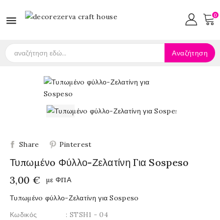
0

Αναζήτηση
Share
Pinterest
Τυπωμένo Φύλλο-Ζελατίνη Για Sospeso
3,00 €
με ΦΠΑ
Τυπωμένo φύλλο-Ζελατίνη για Sospeso
Κωδικός
: STSH1 - 04