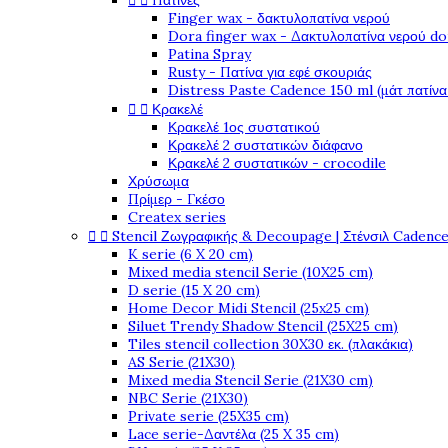


Πατίνες
Finger wax - δακτυλοπατίνα νερού
Dora finger wax - Δακτυλοπατίνα νερού do
Patina Spray
Rusty - Πατίνα για εφέ σκουριάς
Distress Paste Cadence 150 ml (μάτ πατίνα


Κρακελέ
Κρακελέ 1ος συστατικού
Κρακελέ 2 συστατικών διάφανο
Κρακελέ 2 συστατικών - crocodile
Χρύσωμα
Πρίμερ - Γκέσο
Createx series


Stencil Ζωγραφικής & Decoupage | Στένσιλ Cadenc
K serie (6 X 20 cm)
Mixed media stencil Serie (10X25 cm)
D serie (15 X 20 cm)
Home Decor Midi Stencil (25x25 cm)
Siluet Trendy Shadow Stencil (25X25 cm)
Tiles stencil collection 30X30 εκ. (πλακάκια)
AS Serie (21X30)
Mixed media Stencil Serie (21X30 cm)
NBC Serie (21X30)
Private serie (25X35 cm)
Lace serie-Δαντέλα (25 X 35 cm)