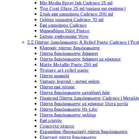
Mix Media Spray Ink Cadence 25 ml
Top Coat Glaze 25 ml (χρώμα για σκιάσεις)
Σπρέι εφέ μαρμάρου Cadence 200 ml
Γκλίτερ χρώματα Cadence 70 ml
Εφέ μαρμάρου Cadence
Μαρκαδόροι Pilot Pintor
Σκόνες embossing Wow


Πάστες Διαμόρφωσης & Relief Paste Cadence | Tex
Κλασικές πάστες διαμόρφωσης
Πάστα διαμόρφωσης διάφανη
Πάστα διαμόρφωσης διάφανη με κόκκους
Matte Metallic Paste 250 ml
Texture art relief paste
Πάστα κρακελέ
Vintage legend - αντικέ γκέσο
Πάστα εφέ πέτρας
Πάστα διαμόρφωσης μεταλλική λεία
Diamond Πάστα Διαμόρφωσης Cadence | Μεταλλικ
Πάστα διαμόρφωσης με κόκκους Dora perla
Πάστα διαμόρφωσης Hi-Lite
Πάστα διαμόρφωσης γκλίτερ
Εφέ μπετόν
Concrete stucco
Expanding (διογκωτική) πάστα διαμόρφωσης
Ελαστική πάστα διαμόφωσης