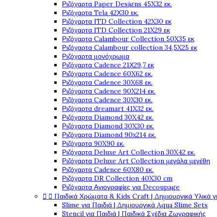
Ριζόχαρτα Paper Designs 45X32 εκ.
Ριζόχαρτα Tela 42Χ30 εκ.
Ριζόχαρτα ITD Collection 42X30 εκ
Ριζόχαρτα ITD Collection 21X29 εκ
Ριζόχαρτα Calambour Collection 50X35 εκ
Ριζόχαρτα Calambour collection 34,5X25 εκ
Ριζόχαρτα μονόχρωμα
Ριζόχαρτα Cadence 21Χ29,7 εκ
Ριζόχαρτα Cadence 60X62 εκ.
Ριζόχαρτα Cadence 30X68 εκ.
Ριζόχαρτα Cadence 90X214 εκ.
Ριζόχαρτα Cadence 30X30 εκ.
Ριζόχαρτα dreamart 41X32 εκ.
Ριζόχαρτα Diamond 30X42 εκ.
Ριζόχαρτα Diamond 30X30 εκ.
Ριζόχαρτα Diamond 90x214 εκ.
Ριζόχαρτα 90X90 εκ.
Ριζόχαρτα Deluxe Art Collection 30X42 εκ.
Ριζόχαρτα Deluxe Art Collection μεγάλα μεγέθη
Ριζόχαρτα Cadence 60X80 εκ.
Ριζόχαρτα DR Collection 40X30 cm
Ριζόχαρτα Αγιογραφίες για Decoupage


Παιδικά Χρώματα & Kids Craft | Δημιουργικά Υλικά γ
Slime για Παιδιά | Δημιουργικά Aqua Slime Sets
Stencil για Παιδιά | Παιδικά Σχέδια Ζωγραφικής