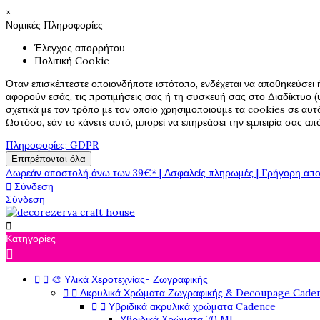
×
Νομικές Πληροφορίες
Έλεγχος απορρήτου
Πολιτική Cookie
Όταν επισκέπτεστε οποιονδήποτε ιστότοπο, ενδέχεται να αποθηκεύσει 
αφορούν εσάς, τις προτιμήσεις σας ή τη συσκευή σας στο Διαδίκτυο (υ
σχετικά με τον τρόπο με τον οποίο χρησιμοποιούμε τα cookies σε αυτ
Ωστόσο, εάν το κάνετε αυτό, μπορεί να επηρεάσει την εμπειρία σας α
Πληροφορίες: GDPR
Επιτρέπονται όλα
Δωρεάν αποστολή άνω των 39€* | Ασφαλείς πληρωμές | Γρήγορη απο

Σύνδεση
Σύνδεση

Κατηγορίες



🎨 Υλικά Χεροτεχνίας- Ζωγραφικής


Ακρυλικά Χρώματα Ζωγραφικής & Decoupage Cade


Υβριδικά ακρυλικά χρώματα Cadence
Υβριδικά Χρώματα 70 Ml