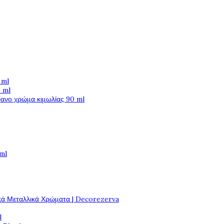
 ml
 ml
φανο χρώμα κιμωλίας 90 ml
 ml
κά Μεταλλικά Χρώματα | Decorezerva
l