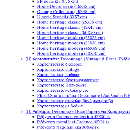
BN serie (25 X 35 cm)
Home Decor serie (45X45 cm)
Grunge Collection (45X45 cm)
U serie Stencil (13X57 cm)
Home heritage classic (25X36 cm)
Home heritage classic (45X45 cm)
Home heritage classic (50X70 cm)
Home heritage modern (25X25 cm)
Home heritage modern (25X36 cm)
Home heritage modern (45X45 cm)
Home heritage modern (50X70 cm)


Χαρτοπετσέτες Decoupage | Vintage & Floral Σχέδια
Χαρτοπετσέτες διάφορες
Χαρτοπετσέτες vintage
Χαρτοπετσέτες παιδικές
Χαρτοπετσέτες Χριστουγεννιάτικες
Χαρτοπετσέτες Πασχαλινές
Χαρτοπετσέτες καλοκαιρινές
Floral Χαρτοπετσέτες Decoupage | Λουλούδια & 
Χαρτοπετσέτες επαναλαμβανόμενα μοτίβα
Χαρτοπετσέτες με ζωάκια


Ριζόχαρτα Decoupage | Rice Papers για Χειροτεχνία 
Ριζόχαρτα Cadence collection 42X30 εκ
Ριζόχαρτα metal leaf Cadence 42X31 εκ
Ριζόχαρτα Nagehan aka 30X42 εκ.