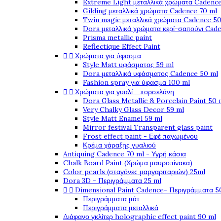
Extreme Light μεταλλικά χρώματα Cadence
Gilding μεταλλικά χρώματα Cadence 70 ml
Twin magic μεταλλικά χρώματα Cadence 50
Dora μεταλλικά χρώματα κερί-σαπούνι Cad
Prisma metallic paint
Reflectique Effect Paint


Χρώματα για ύφασμα
Style Matt υφάσματος 59 ml
Dora μεταλλικά υφάσματος Cadence 50 ml
Fashion spray για ύφασμα 100 ml


Χρώματα για γυαλί - πορσελάνη
Dora Glass Metallic & Porcelain Paint 50 
Very Chalky Glass Decor 59 ml
Style Matt Enamel 59 ml
Mirror festival Transparent glass paint
Frost effect paint - Εφέ παγωμένου
Κρέμα χάραξης γυαλιού
Antiquing Cadence 70 ml - Υγρή κάσια
Chalk Board Paint (Χρώμα μαυροπίνακα)
Color pearls (σταγόνες μαργαριταριών) 25ml
Dora 3D - Περιγράμματα 25 ml


Dimensional Paint Cadence- Περιγράμματα 5
Περιγράμματα μάτ
Περιγράμματα μεταλλικά
Διάφανο γκλίτερ holographic effect paint 90 ml