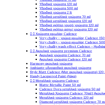
Υβριδικά χρώματα 120 ml
Υβριδικά χρώματα 500 ml
Υβριδικά χρώματα 2 lt
Υβριδικά μεταλλικά χρώματα 70 ml
Υβριδικά μεταλλικά χρώματα 120 ml
Υβριδικά γκλίτερ χρυσό χρώματα 120 ml
Υβριδικά γκλίτερ ασημί χρώματα 120 ml


Χρώματα κιμωλίας Cadence
Very chalky - χρώμα κιμωλίας Cadence 150
Very chalky - χρώμα κιμωλίας Cadence 500
Very chalky wash effect Cadence - Ημιδιά


Ακρυλικά χρώματα premium Cadence
Ακρυλικά χρώματα Cadence 70 ml
Ακρυλικά χρώματα Cadence 120 ml
Harmony ακρυλικά χρώματα
Ambiante υδροφοβικά ακρυλικά χρώματα
Style Matt Cadence (Ματ ακρυλικά χρώματα) 120
Handy Lacquered Paint (Λάκα)


Μεταλλικά χρώματα Cadence
Matte Metallic Paint 50 ml
Cadence Dora μεταλλικά χρώματα 50 ml
Μεταλλικά Χρώματα Cadence 70ml | Ακρυλι
Μεταλλικά χρώματα Cadence 120 ml
Diamond μεταλλικά χρώματα Cadence 70 m