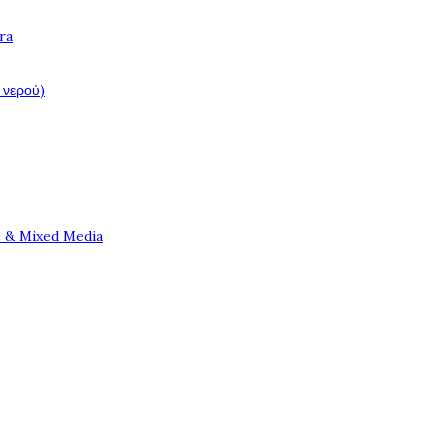
ra
 νερού)
e & Mixed Media