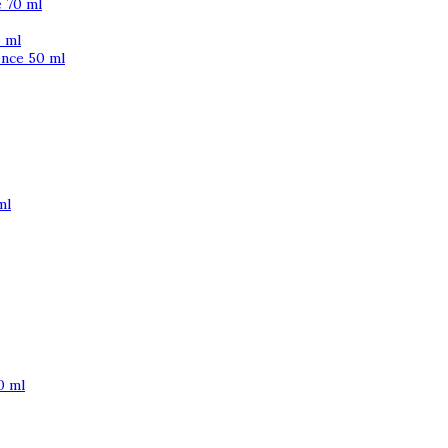
 70 ml
 ml
ence 50 ml
ml
0 ml