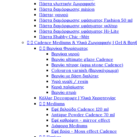
Πάστα γλυπτικής ζωγραφικής
Πάστα διαμόρφωσης mixion
Πάστες χιονιού
Πάστα διαμόρφωσης υφάσματος Fashion 50 ml
Πάστα διαμόρφωσης υφάσματος γκλίτερ
Πάστα διαμόρφωσης υφάσματος Hi-Lite
Πάστα Shabby Chic -Μάτ


Cadence Mediums & Υλικά Ζωγραφικής | Gel & Βοη


Βερνίκια Φινιρίσματος
Βερνίκια νερού
Βερνίκι ultimate glaze Cadence
Βερνίκι πέτρας (aqua stone Cadence)
Colouron varnish (Βερνικόχρωμα)
Βερνίκι με βάση διαλύτες
Υγρό γυαλί / resin
Κεριά παλαίωσης
Βερνίκι σπρέι
Κόλλες Decoupage | Υλικά Χειροτεχνίας


Mediums
Εφέ βελούδο Cadence 120 ml
Antique Powder Cadence 70 ml
Εφέ καθρέφτη - mirror effect
Διάφορα Mediums
Εφέ βρύα - Moss effect Cadence